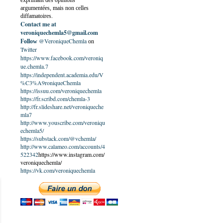
exprimant des opinions
argumentées, mais non celles
diffamatoires.
Contact me at
veroniquechemla5@gmail.com
@VeroniqueChemla
Follow
on
Twitter
https://www.facebook.com/veroniq
ue.chemla.7
https://independent.academia.edu/V
%C3%A9roniqueChemla
https://issuu.com/veroniquechemla
https://fr.scribd.com/chemla-3
http://fr.slideshare.net/veroniqueche
mla7
http://www.youscribe.com/veroniqu
echemla5/
https://substack.com/@vchemla/
http://www.calameo.com/accounts/4
522342
https://www.instagram.com/
veroniquechemla/
https://vk.com/veroniquechemla