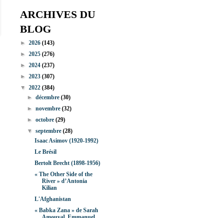
ARCHIVES DU
BLOG
►
2026
(143)
►
2025
(276)
►
2024
(237)
►
2023
(307)
▼
2022
(384)
►
décembre
(30)
►
novembre
(32)
►
octobre
(29)
▼
septembre
(28)
Isaac Asimov (1920-1992)
Le Brésil
Bertolt Brecht (1898-1956)
« The Other Side of the
River » d’Antonia
Kilian
L'Afghanistan
« Babka Zana » de Sarah
Amouyal, Emmanuel