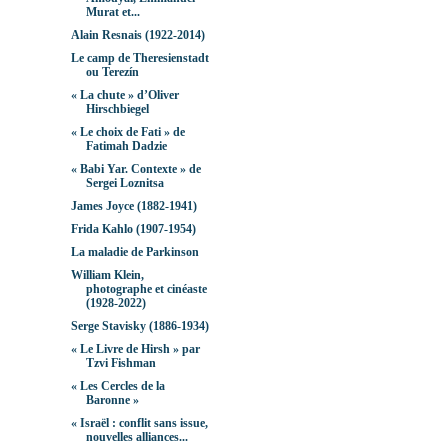
Murat et...
Alain Resnais (1922-2014)
Le camp de Theresienstadt
ou Terezín
« La chute » d’Oliver
Hirschbiegel
« Le choix de Fati » de
Fatimah Dadzie
« Babi Yar. Contexte » de
Sergei Loznitsa
James Joyce (1882-1941)
Frida Kahlo (1907-1954)
La maladie de Parkinson
William Klein,
photographe et cinéaste
(1928-2022)
Serge Stavisky (1886-1934)
« Le Livre de Hirsh » par
Tzvi Fishman
« Les Cercles de la
Baronne »
« Israël : conflit sans issue,
nouvelles alliances...