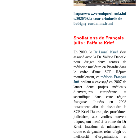
https://www.veroniquechemla.inf
o/2026/03/la-cour-criminelle-de-
bobigny-condamne.html
Spoliations de Français
juifs : l’affaire Krief
En 2000, le
Dr Lionel Krief
s’est
associé avec la Dr Valérie Daneski
pour diriger deux centres de
médecine nucléaire en Picardie dans
le cadre d’une SCP.
Réputé
mondialement, ce
médecin Français
Juif
brillant a envisagé en 2007 de
lancer deux projets médicaux
d’envergures européenne et
scientifique dans cette région
française.
Initiées en 2008
notamment afin de dissoudre la
SCP Krief Daneski, des procédures
judiciaires, aux verdicts souvent
iniques, ont mené à la ruine du Dr
Krief.
Inactions de ministres de
droite et de gauche, refus d’agir ou
inefficacité d’organisations et