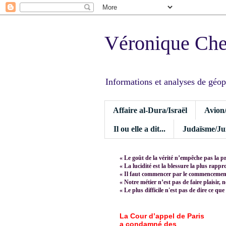
Véronique Ch
Informations et analyses de géopoli
Affaire al-Dura/Israël
Avion
Il ou elle a dit...
Judaïsme/Jui
« Le goût de la vérité n’empêche pas la p
« La lucidité est la blessure la plus rapp
« Il faut commencer par le commencement,
« Notre métier n’est pas de faire plaisir, 
« Le plus difficile n'est pas de dire ce que
La Cour d’appel de Paris
a condamné des