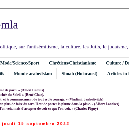
emla
tique, sur l'antisémitisme, la culture, les Juifs, le judaïsme, I
/Mode/Science/Sport
Chrétiens/Christianisme
Culture / D
fs
Monde arabe/Islam
Shoah (Holocaust)
Articles in
rise de parti. » (Albert Camus)
rochée du Soleil. » (René Char).
 et le commencement de tout est le courage. » (Vladimir Jankélévitch)
non plus de faire du tort. Il est de porter la plume dans la plaie. » (Albert Londres)
 l'on voit, mais d'accepter de voir ce que l'on voit. » (Charles Péguy)
jeudi 15 septembre 2022