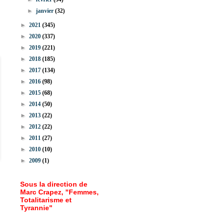
►
janvier
(32)
►
2021
(345)
►
2020
(337)
►
2019
(221)
►
2018
(185)
►
2017
(134)
►
2016
(98)
►
2015
(68)
►
2014
(50)
►
2013
(22)
►
2012
(22)
►
2011
(27)
►
2010
(10)
►
2009
(1)
Sous la direction de
Marc Crapez, "Femmes,
Totalitarisme et
Tyrannie"