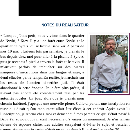
NOTES DU REALISATEUR
« Lorsque j’étais petit, nous vivions dans le quartier
de Nyvki, à Kiev. Il y a une forêt entre Nyvki et le
quartier de Syretz, où se trouve Babi Yar. À partir de
mes 10 ans, plusieurs fois par semaine, je prenais le
bus depuis chez moi pour aller à la piscine à Syretz,
puis je revenais à pied, à travers la forêt et le ravin. Il
m’arrivait parfois de trébucher sur des pierres
marquées d’inscriptions dans une langue étrange, à
demi effacées par le temps. En réalité, je marchais sur
les restes de l’ancien cimetière juif. Il était
abandonné à cette époque. Pour être plus précis, il
n’avait pas encore été complètement rasé par les
autorités locales. Un jour, alors que je prenais mon
chemin habituel, j’aperçus une nouvelle pierre. Celle-ci portait une inscription en
russe qui disait qu’un monument allait être élevé à cet endroit. Après avoir lu
l’inscription, je rentrai chez moi et demandai à mes parents ce qui s’était passé à
Babi Yar et pourquoi il était nécessaire d’y ériger un monument. Je n’ai jamais
obtenu de réponse claire. Les adultes essayaient d’éviter le sujet et restaient
vagues. Autant que je sache, c’était un sujet tabou à Kiev dans les années 70.