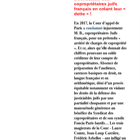
copropriétaires juifs
français en créant leur «
dette » !
En 2017, la Cour d’appel de
Paris
a condamné
injustement
M. B., copropriétaires Juifs
français, pour un prétendu «
arriéré de charges de copropriété
». Et ce, alors qu’elle donnait des
chiffres prouvant un solde
créditeur de leur compte de
copropriétaires. Absence de
préparation de l’audience,
carences basiques en droit, en
langue française et en
arithmétique, déni d’un procès
équitable notamment en violant
les droits de la défense des
justiciables juifs par une
partialité choquante et par une
mansuétude généreuse au
bénéfice du Syndicat des
copropriétaires et de son syndic
Foncia Paris fautifs… Les trois
magistrats de la Cour - Laure
Comte, Jean-Loup Carrière,
Frédéric Arbellot – ont infligé un