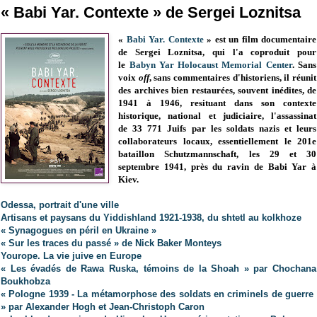
« Babi Yar. Contexte » de Sergei Loznitsa
«
Babi Yar. Contexte
» est un film documentaire
de Sergei Loznitsa, qui l'a coproduit pour
le
Babyn Yar Holocaust Memorial Center
. Sans
voix
off
, sans commentaires d'historiens, il réunit
des archives bien restaurées, souvent inédites, de
1941 à 1946, resituant dans son contexte
historique, national et judiciaire, l'assassinat
de
33 771 Juifs
par les soldats nazis et leurs
collaborateurs locaux, essentiellement le 201e
bataillon Schutzmannschaft,
les 29 et 30
septembre 1941, près
du ravin de Babi Yar à
Kiev.
Odessa, portrait d'une ville
Artisans et paysans du Yiddishland 1921-1938, du shtetl au kolkhoze
« Synagogues en péril en Ukraine »
« Sur les traces du passé » de Nick Baker Monteys
Yourope. La vie juive en Europe
« Les évadés de Rawa Ruska, témoins de la Shoah » par Chochana
Boukhobza
« Pologne 1939 - La métamorphose des soldats en criminels de guerre
» par Alexander Hogh et Jean-Christoph Caron