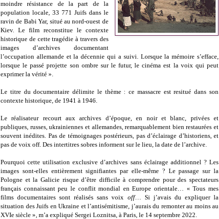
moindre résistance de la part de la
population locale, 33 771 Juifs dans le
ravin de Babi Yar, situé au nord-ouest de
Kiev. Le film reconstitue le contexte
historique de cette tragédie à travers des
images d’archives documentant
l’occupation allemande et la décennie qui a suivi. Lorsque la mémoire s’efface,
lorsque le passé projette son ombre sur le futur, le cinéma est la voix qui peut
exprimer la vérité ».
Le titre du documentaire délimite le thème : ce massacre est resitué dans son
contexte historique, de 1941 à 1946.
Le réalisateur recourt aux archives d’époque, en noir et blanc, privées et
publiques, russes, ukrainiennes et allemandes, remarquablement bien restaurées et
souvent inédites. Pas de témoignages postérieurs, pas d’éclairage d’historiens, et
pas de voix off. Des intertitres sobres informent sur le lieu, la date de l’archive.
Pourquoi cette utilisation exclusive d’archives sans éclairage additionnel ? Les
images sont-elles entièrement signifiantes par elle-même ? Le passage sur la
Pologne et la Galicie risque d’être difficile à comprendre pour des spectateurs
français connaissant peu le conflit mondial en Europe orientale… « Tous mes
films documentaires sont réalisés sans voix
off
… Si j’avais du expliquer la
situation des Juifs en Ukraine et l’antisémitisme, j’aurais du remonter au moins au
XVIe siècle », m’a expliqué Sergei Loznitsa, à Paris, le 14 septembre 2022.