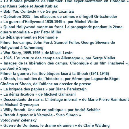
« La blonde province de Himmler. Une expérimentation en Pologne »
par Klaus Salge et Jacek Kubiak
« Babi Yar. Contexte » de Sergei Loznitsa
« Opération 1005 : les effaceurs de crimes » d’Ingolf Gritschneder
« La guerre d'Hollywood 1939-1945 », par Michel Viotte
« Quand Hollywood monte au front. La propagande pendant la 2ème
guerre mondiale » par Peter Miller
Le débarquement en Normandie
Filmer les camps, John Ford, Samuel Fuller, George Stevens de
Hollywood à Nuremberg
« War Story, 1995-1996 » de Mikael Levin
« 1945. L'ouverture des camps en Allemagne », par Serge Viallet
« Images de la libération des camps. Chronique d’un film inachevé »,
par André Singer
Filmer la guerre : les Soviétiques face à la Shoah (1941-1946)
« Shoah, les oubliés de l’histoire », par Véronique Lagoarde-Ségot
Cinéma et Shoah, de l’affiche au dossier de presse
« La brigade des papiers » par Diane Perelsztejn
« La dénazification » de Mickaël Gamrasni
« Descendants de nazis. L’héritage infernal » de Marie-Pierre Raimbault
et Michael Grynszpan
« Willy Brandt. Une vie en politique » par André Schäfer
« Brandt à genoux à Varsovie - Sven Simon »
Volodymyr Zelensky
« Guerre du Donbass, le drame ukrainien » de Claire Walding