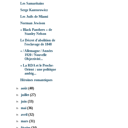
Les Samaritains
Serge Kantorowicz
Les Juifs de Miami
Norman Jewison
« Black Panthers » de
Stanley Nelson
Le Décret d'abolition de
l'esclavage de 1848
« / Allemagne / Années
1920 / Nouvelle
Objectivité...
« La RDA et le Proche-
Orient : une politique
ambig...
Héroïnes romantiques
►
août
(40)
►
juillet
(27)
►
juin
(33)
►
mai
(36)
►
avril
(32)
►
mars
(31)
►
février
(34)