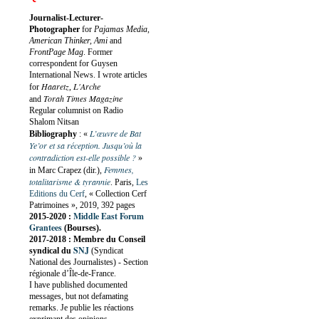
Journalist-Lecturer-
Photographer
for
Pajamas Media,
American Thinker, Ami
and
FrontPage Mag
. Former
correspondent for Guysen
International News. I wrote articles
Haaretz
L'Arche
for
,
Torah Times Magazine
and
Regular columnist on Radio
Shalom Nitsan
L’œuvre de Bat
Bibliography
:
«
Ye’or et sa réception. Jusqu’où la
contradiction est-elle possible ?
»
Femmes,
in Marc Crapez (dir.),
totalitarisme & tyrannie
. Paris,
Les
Editions du Cerf
, « Collection Cerf
Patrimoines », 2019, 392 pages
Middle East Forum
2015-2020 :
Grantees
(Bourses).
2017-2018 : Membre du Conseil
SNJ
syndical du
(Syndicat
National des Journalistes) - Section
régionale d’Île-de-France.
I have published documented
messages, but not defamating
remarks. Je publie les réactions