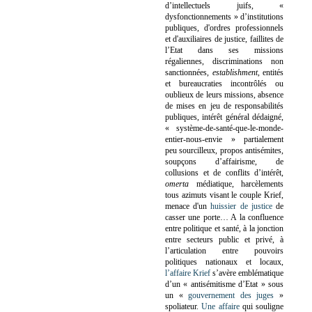
d’intellectuels juifs, «
dysfonctionnements » d’institutions
publiques, d'ordres professionnels
et d'auxiliaires de justice, faillites de
l’Etat dans ses missions
régaliennes, discriminations non
sanctionnées,
establishment
, entités
et bureaucraties incontrôlés ou
oublieux de leurs missions, absence
de mises en jeu de responsabilités
publiques, intérêt général dédaigné,
« système-de-santé-que-le-monde-
entier-nous-envie » partialement
peu sourcilleux, propos antisémites,
soupçons d’affairisme, de
collusions et de conflits d’intérêt,
omerta
médiatique, harcèlements
tous azimuts visant le couple Krief,
menace d'un
huissier de justice
de
casser une porte…
A la confluence
entre politique et santé, à la jonction
entre secteurs public et privé, à
l’articulation entre pouvoirs
politiques nationaux et locaux,
l’affaire Krief
s’avère emblématique
d’un « antisémitisme d’Etat » sous
un «
gouvernement des juges
»
spoliateur.
Une affaire
qui souligne