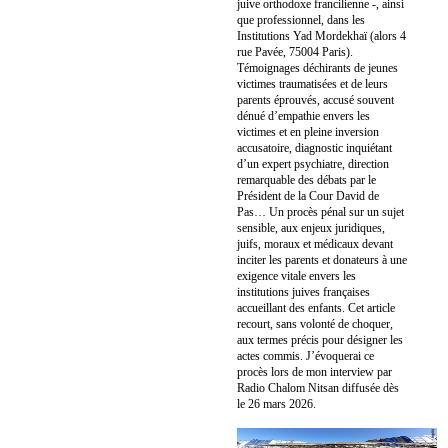
juive orthodoxe francilienne -, ainsi
que professionnel, dans les
Institutions Yad Mordekhaï (alors 4
rue Pavée, 75004 Paris).
Témoignages déchirants de jeunes
victimes traumatisées et de leurs
parents éprouvés, accusé souvent
dénué d’empathie envers les
victimes et en pleine inversion
accusatoire, diagnostic inquiétant
d’un expert psychiatre, direction
remarquable des débats par le
Président de la Cour David de
Pas… Un procès pénal sur un sujet
sensible, aux enjeux juridiques,
juifs, moraux et médicaux devant
inciter les parents et donateurs à une
exigence vitale envers les
institutions juives françaises
accueillant des enfants. Cet article
recourt, sans volonté de choquer,
aux termes précis pour désigner les
actes commis. J’évoquerai ce
procès lors de mon interview par
Radio Chalom Nitsan diffusée dès
le 26 mars 2026.