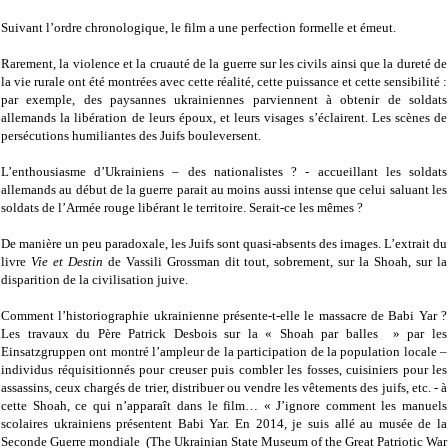
Suivant l’ordre chronologique, le film a une perfection formelle et émeut.
Rarement, la violence et la cruauté de la guerre sur les civils ainsi que la dureté de
la vie rurale ont été montrées avec cette réalité, cette puissance et cette sensibilité :
par exemple, des paysannes ukrainiennes parviennent à obtenir de soldats
allemands la libération de leurs époux, et leurs visages s’éclairent. Les scènes de
persécutions humiliantes des Juifs bouleversent.
L’enthousiasme d’Ukrainiens – des nationalistes ? - accueillant les soldats
allemands au début de la guerre parait au moins aussi intense que celui saluant les
soldats de l’Armée rouge libérant le territoire. Serait-ce les mêmes ?
De manière un peu paradoxale, les Juifs sont quasi-absents des images. L’extrait du
livre
Vie et Destin
de Vassili Grossman dit tout, sobrement, sur la Shoah, sur la
disparition de la civilisation juive.
Comment l’historiographie ukrainienne présente-t-elle le massacre de Babi Yar ?
Les travaux du Père Patrick Desbois sur la « Shoah par balles » par les
Einsatzgruppen ont montré l’ampleur de la participation de la population locale –
individus réquisitionnés pour creuser puis combler les fosses, cuisiniers pour les
assassins, ceux chargés de trier, distribuer ou vendre les vêtements des juifs, etc. - à
cette Shoah, ce qui n’apparaît dans le film… « J’ignore comment les manuels
scolaires ukrainiens présentent Babi Yar. En 2014, je suis allé au musée de la
Seconde Guerre mondiale (The Ukrainian State Museum of the Great Patriotic War