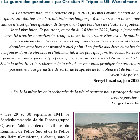
« La guerre des gazoducs » par Christian F. Trippe et Ulli Wendelmann
«
J’ai achevé Babi Yar. Contexte en juin 2021, six mois avant le début de la
guerre en Ukraine. Je m’attendais depuis longtemps à une agression russe, pour
moi ce n’était qu’une question de temps avant que les chars de Poutine ne foulent
le sol ukrainien. Et pourtant, ce matin du 24 février 2022, lorsque je me suis
réveillé avec les nouvelles des troupes russes bombardant Kiev, ma ville natale,
cela a été un choc. Les évènements tragiques de ces derniers mois, et de ces
dernières semaines, ont montré à quel point il est facile aux êtres humains de
s’enfoncer dans la violence et l’inhumanité. Il est plus que jamais nécessaire de se
pencher sur notre passé, d’y réfléchir, ce que je propose avec Babi Yar. Contexte.
Seule la mémoire et la recherche de la vérité peuvent nous protéger de nos erreurs
passées, et nous permettre de sortir de la spirale de la violence et de bâtir un
avenir de paix
».
Sergei Loznitsa, juin 2022
«
Seule la mémoire et la recherche de la vérité peuvent nous protéger de nos
erreurs passées
»
Sergei Loznitsa
« Les 29 et 30 septembre 1941, le
Sonderkommando 4a du Einsatzgruppe
C, avec l’aide de deux bataillons du
Régiment de Police Sud et de la Police
auxiliaire ukrainienne, a abattu, sans la