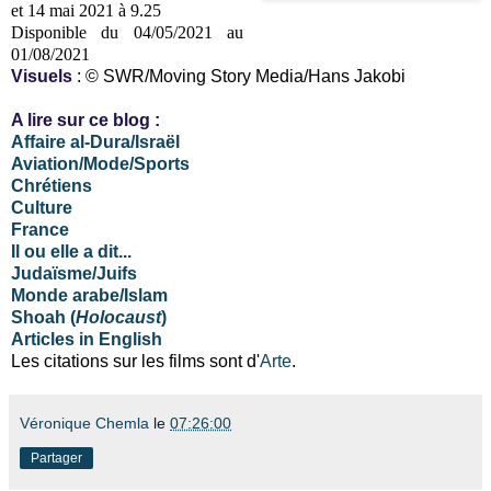
et 14 mai 2021 à 9.25
Disponible du 04/05/2021 au
01/08/2021
Visuels
: © SWR/Moving Story Media/Hans Jakobi
A lire sur ce blog :
Affaire al-Dura/Israël
Aviation/Mode/Sports
Chrétiens
Culture
France
Il ou elle a dit...
Judaïsme/Juifs
Monde arabe/Islam
Shoah (
Holocaust
)
Articles in English
Les citations sur les films sont d'
Arte
.
Véronique Chemla
le
07:26:00
Partager