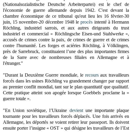
(Nationalsozialistische Deutsche Arbeiterpartei) est le chef de
l'économie de guerre allemande depuis 1942. C'est devant la
chambre économique de ce tribunal qu'eut lieu les 16 février-30
juin, 15 novembre-20 décembre 1948 le
procès
intenté à Hermann
Röchling, industriel sarrois, et aux autres dirigeants du trust
industriel et commercial « Röchlingsche Eisen-und Stahlwerke »,
accusés de crimes contre la paix, de crimes de guerre et de crimes
contre l'humanité. Les forges et aciéries Röchling, à Völklingen,
près de Sarrebruck, constituaient l’une des plus importantes firmes
de la Sarre avec de nombreuses filiales en Allemagne et à
l'étranger."
"Durant la Deuxième Guerre mondiale, le
recours
aux travailleurs
forcés dans les usines Röchling va grandement changer par rapport
au premier conflit mondial, tant sur le plan quantitatif que qualitatif.
Cette pratique atteint son apogée lorsque Goebbels proclame la «
guerre totale ».
"En Union soviétique, l’Ukraine
devient
une importante plaque
tournante pour les travailleurs forcés déplacés. Une fois arrivés en
Allemagne, les déportés se voient retirer leur passeport. Ils doivent
ensuite porter l’insigne « OST » qui désigne les travailleurs de l’Est