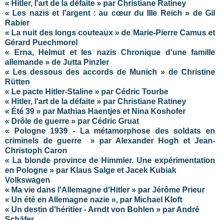
« Hitler, l'art de la défaite » par Christiane Ratiney
« Les nazis et l'argent : au cœur du IIIe Reich » de Gil
Rabier
« La nuit des longs couteaux » de Marie-Pierre Camus et
Gérard Puechmorel
« Erna, Helmut et les nazis Chronique d'une famille
allemande » de Jutta Pinzler
« Les dessous des accords de Munich » de Christine
Rütten
« Le pacte Hitler-Staline » par Cédric Tourbe
« Hitler, l'art de la défaite » par Christiane Ratiney
« Été 39 » par Mathias Haentjes et Nina Koshofer
« Drôle de guerre » par Cédric Gruat
« Pologne 1939 - La métamorphose des soldats en
criminels de guerre » par Alexander Hogh et Jean-
Christoph Caron
« La blonde province de Himmler. Une expérimentation
en Pologne » par Klaus Salge et Jacek Kubiak
Volkswagen
« Ma vie dans l'Allemagne d'Hitler » par Jérôme Prieur
« Un été en Allemagne nazie », par Michael Kloft
« Un destin d'héritier - Arndt von Bohlen » par André
Schäfer