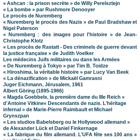
« Ashcan : la prison secrète » de Willy Perelsztejn
« La bombe » par Rushmore Denooyer
Le procès de Nuremberg
« Nuremberg le procès des Nazis » de Paul Bradshaw et
Nigel Paterson
« Nuremberg : des images pour l'histoire » de Jean-
Christophe Klotz
« Les procès de Rastatt - Des criminels de guerre devant
la justice française » de Judith Voelker
Les médecins Juifs militaires ou dans les Armées
« De Nuremberg à Tokyo » par Tim B. Toidze
« Hiroshima, la véritable histoire » par Lucy Van Beek
« La dénazification » de Mickaël Gamrasni
Juger Eichmann, Jérusalem, 1961
Albert Göring (1895-1966)
« Magda Goebbels, la première dame du IIIe Reich »
d’Antoine Vitkine
« Descendants de nazis. L’héritage
infernal » de Marie-Pierre Raimbault et Michael
Grynszpan
« Les studios Babelsberg ou le Hollywood allemand »
de Alexander Lück et Daniel Finkernage
« La fabrique du film allemand. L’UFA fête ses 100 ans »