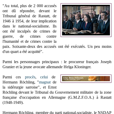
"Au total, plus de 2 000 accusés
ont dû répondre, devant le
Tribunal général de Rastatt, de
1946 à 1954, de leur implication
dans le national-socialisme. Ils
ont été inculpés de crimes de
guerre, de crimes contre
l'humanité et de crimes contre la
paix. Soixante-deux des accusés ont été exécutés. Un peu moins
d'un quart a été acquitté".
Parmi les personnages principaux : le procureur français Joseph
Granier et la jeune avocate allemande Helga Kloninger.
Parmi ces
procès
,
celui
de
Hermann Röchling, "
magnat
de
la sidérurgie sarroise", et Ernst
Röchling devant le Tribunal du Gouvernement militaire de la zone
française d'occupation en Allemagne (G.M.Z.F.O.A.) à Rastatt
(1948-1949).
Hermann Röchling, membre du parti national-socialiste, le NSDAP