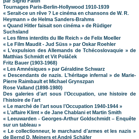
par Sigrid Faltin
Tournages Paris-Berlin-Hollywood 1910-1939
« Serait-ce un rêve ? Le cinéma en chansons de W. R.
Heymann » de Helma Sanders-Brahms
« Quand Hitler faisait son cinéma » de Rüdiger
Suchsland
« Les films interdits du IIIe Reich » de Felix Moeller
« Le Film Maudit - Jud Süss » par Oskar Roehler
« L'expulsion des Allemands de Tchécoslovaquie » de
Matthias Schmidt et Vit Poláček
Fritz Bauer (1903-1968)
« Les Amnésiques » par Géraldine Schwarz
« Descendants de nazis. L’héritage infernal » de Marie-
Pierre Raimbault et Michael Grynszpan
Rose Valland (1898-1980)
Des galeries d’art sous l’Occupation, une histoire de
l’histoire de l’art
« Le marché de l’art sous l’Occupation 1940-1944 »
« L’affaire Klimt » de Jane Chablani et Martin Smith
« Leeuwarden - Georges-Arthur Goldschmidt – Enquête
sur un tableau »
« Le collectionneur, le marchand d’armes et les nazis »
de Bernd D. Meiners et André Schäfer