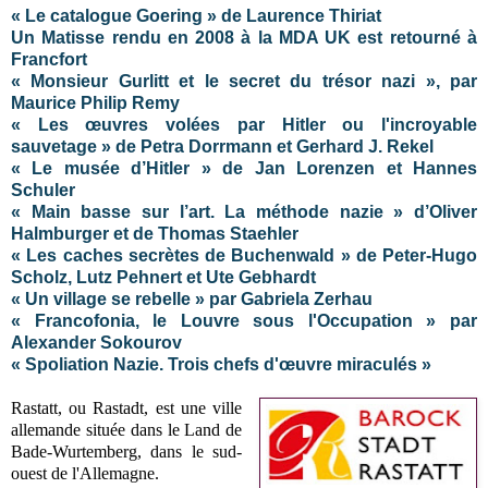
« Le catalogue Goering » de Laurence Thiriat
Un Matisse rendu en 2008 à la MDA UK est retourné à
Francfort
« Monsieur Gurlitt et le secret du trésor nazi », par
Maurice Philip Remy
« Les œuvres volées par Hitler ou l'incroyable
sauvetage » de Petra Dorrmann et Gerhard J. Rekel
« Le musée d’Hitler » de Jan Lorenzen et Hannes
Schuler
« Main basse sur l’art. La méthode nazie » d’Oliver
Halmburger et de Thomas Staehler
« Les caches secrètes de Buchenwald » de Peter-Hugo
Scholz, Lutz Pehnert et Ute Gebhardt
« Un village se rebelle » par Gabriela Zerhau
« Francofonia, le Louvre sous l'Occupation » par
Alexander Sokourov
« Spoliation Nazie. Trois chefs d'œuvre miraculés »
Rastatt, ou Rastadt, est une ville
allemande située dans le Land de
Bade-Wurtemberg, dans le sud-
ouest de l'Allemagne.