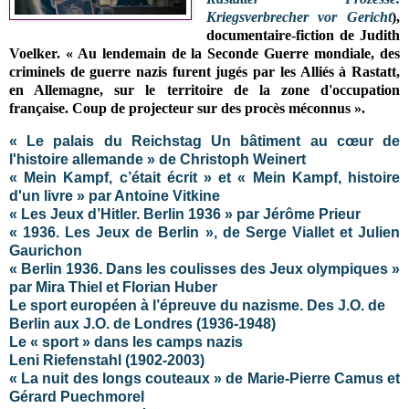
Kriegsverbrecher vor Gericht
),
documentaire-fiction de Judith
Voelker. « Au lendemain de la Seconde Guerre mondiale, des
criminels de guerre nazis furent jugés par les Alliés à Rastatt,
en Allemagne, sur le territoire de la zone d'occupation
française. Coup de projecteur sur des procès méconnus ».
« Le palais du Reichstag Un bâtiment au cœur de
l'histoire allemande » de Christoph Weinert
« Mein Kampf, c’était écrit » et « Mein Kampf, histoire
d'un livre » par Antoine Vitkine
« Les Jeux d’Hitler. Berlin 1936 » par Jérôme Prieur
« 1936. Les Jeux de Berlin », de Serge Viallet et Julien
Gaurichon
« Berlin 1936. Dans les coulisses des Jeux olympiques »
par Mira Thiel et Florian Huber
Le sport européen à l’épreuve du nazisme. Des J.O. de
Berlin aux J.O. de Londres (1936-1948)
Le « sport » dans les camps nazis
Leni Riefenstahl (1902-2003)
« La nuit des longs couteaux » de Marie-Pierre Camus et
Gérard Puechmorel