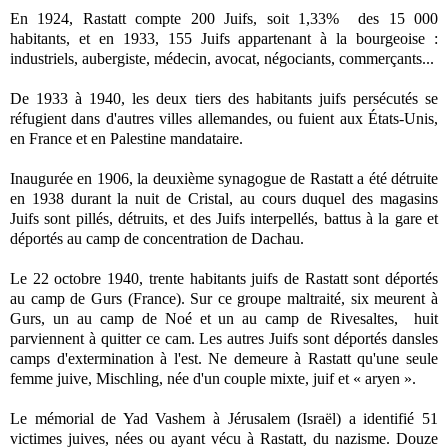
En 1924, Rastatt compte 200 Juifs, soit 1,33% des 15 000
habitants, et en 1933, 155 Juifs appartenant à la bourgeoise :
industriels, aubergiste, médecin, avocat, négociants, commerçants...
De 1933 à 1940, les deux tiers des habitants juifs persécutés se
réfugient dans d'autres villes allemandes, ou fuient aux États-Unis,
en France et en Palestine mandataire.
Inaugurée en 1906, la deuxième synagogue de Rastatt a été détruite
en 1938 durant la nuit de Cristal, au cours duquel des magasins
Juifs sont pillés, détruits, et des Juifs interpellés, battus à la gare et
déportés au camp de concentration de Dachau.
Le 22 octobre 1940, trente habitants juifs de Rastatt sont déportés
au camp de Gurs (France). Sur ce groupe maltraité, six meurent à
Gurs, un au camp de Noé et un au camp de Rivesaltes, huit
parviennent à quitter ce cam. Les autres Juifs sont déportés dansles
camps d'extermination à l'est. Ne demeure à Rastatt qu'une seule
femme juive, Mischling, née d'un couple mixte, juif et « aryen ».
Le mémorial de Yad Vashem à Jérusalem (Israël) a identifié 51
victimes juives, nées ou ayant vécu à Rastatt, du nazisme. Douze