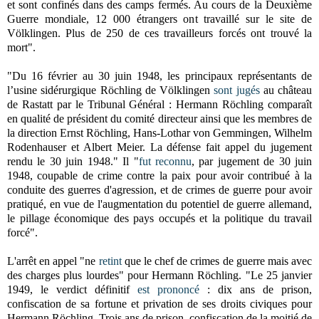
et sont confinés dans des camps fermés. Au cours de la Deuxième
Guerre mondiale, 12 000 étrangers ont travaillé sur le site de
Völklingen. Plus de 250 de ces travailleurs forcés ont trouvé la
mort".
"Du 16 février au 30 juin 1948, les principaux représentants de
l’usine sidérurgique Röchling de Völklingen
sont jugés
au château
de Rastatt par le Tribunal Général : Hermann Röchling comparaît
en qualité de président du comité directeur ainsi que les membres de
la direction Ernst Röchling, Hans-Lothar von Gemmingen, Wilhelm
Rodenhauser et Albert Meier. La défense fait appel du jugement
rendu le 30 juin 1948." Il "
fut reconnu
, par jugement de 30 juin
1948, coupable de crime contre la paix pour avoir contribué à la
conduite des guerres d'agression, et de crimes de guerre pour avoir
pratiqué, en vue de l'augmentation du potentiel de guerre allemand,
le pillage économique des pays occupés et la politique du travail
forcé".
L'arrêt en appel "ne
retint
que le chef de crimes de guerre mais avec
des charges plus lourdes" pour Hermann Röchling. "Le 25 janvier
1949, le verdict définitif
est prononcé
: dix ans de prison,
confiscation de sa fortune et privation de ses droits civiques pour
Hermann Röchling. Trois ans de prison, confiscation de la moitié de