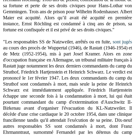
sa fortune et perte de ses droits civiques pour Hans-Lothar von
Gemmingen. Trois ans de prison pour Wilhelm Rodenhauser. Albert
Maier est acquitté. Alors qu’il avait été acquitté en première
instance, Ernst Röchling est condamné à cinq ans de prison, sa
fortune est confisquée et il est privé de ses droits civiques."
"Les responsables SS de Natzweiler, arrêtés ou en fuite,
sont jugés
au cours des procès de Wuppertal (1946), de Rastatt (1946-1954) et
de Metz (1952-1954), mis à part Josef Kramer. Alors en zone
d'occupation française en Allemagne, un tribunal militaire français à
Rastatt juge notamment les deux derniers commandants du camp du
Struthof, Friedrich Hartjenstein et Heinrich Schwarz. Le verdict est
prononcé le 1er février 1947. Les deux commandants du camp du
Struthof sont condamnés à mort, mais seule la peine de Heinrich
Schwarz est immédiatement appliquée. Friedrich Hartjenstein
échappe une seconde fois à la condamnation à mort, lui qui était
pourtant commandant du camp d'extermination d'Auschwitz II-
Birkenau avant d'organiser l'évacuation du KL-Natzweiler. Il
décède d'une crise cardiaque le 20 octobre 1954, dans une clinique
francilienne tandis qu'il attendait l'exécution de sa peine. Dix-neuf
autres responsables SS sont condamnés à mort, dont Franz
Ehrmanntraut, surnommé Fernandel par les détenus du camp