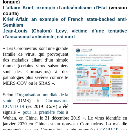
longue)
L’affaire Krief, exemple d’antisémitisme d’Etat
(version
courte)
Krief Affair, an example of French state-backed anti-
Semitism
Jean-Louis (Chalom) Levy, victime d’une tentative
d’assassinat antisémite, est mort
« Les Coronavirus sont une grande
famille de virus, qui provoquent
des maladies allant d’un simple
rhume (certains virus saisonniers
sont des Coronavirus) à des
pathologies plus sévères comme le
MERS-COV ou le SRAS ».
Selon l'
Organisation mondiale de la
santé
(OMS), le
Coronavirus
COVID-19
(ex 2019-nCoV) a été
signalé «
pour la première fois
à
Wuhan, en Chine, le 31 décembre 2019 ». Le virus identifié en
janvier 2020 en Chine est un nouveau Coronavirus. La maladie
provoquée par ce Coronavirus a été nommée
COVID-19
par