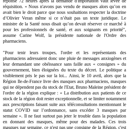
réponse 72 heures après la demande d'importation vaut levée de
réquisition.
« Nous n'avons pas vendu de masques alors qu’on en
avait bien le droit parce que nous souhaitions respecter la doctrine
d’Olivier Veran même si ce n’était pas un texte juridique.
Le
ministre de la Santé nous disait qu’on devait réserver ce marché à
pour les professionnels de santé, et aux soignants en priorité
",
assume Carine Wolf, la présidente nationale de l'Ordre des
pharmaciens.
"
Pour tenir leurs troupes, l'ordre et les représentants des
pharmaciens adressaient donc une pluie de messages anxiogènes et
leur demandant une obéissance sans faille aux « consignes » du
gouvernement, bien éloignées du texte du décret. Le politique a
visiblement pris le pas sur la loi...
Ainsi, le 10 avril, alors que la
Région Ile-de-France livre des masques aux pharmaciens, masques
qui ne dépendent pas du stock de l'Etat, Bruno Maleine président de
l'ordre de la région explique : « La distribution aux patients de ce
stock de la région doit rester exceptionnelle, et se limiter notamment
aux prescriptions faisant suite aux téléconsultations mentionnant le
statut COVID sur l’ordonnance, sans excéder 3 masques par
semaine ». Il ne faut surtout pas jeter le trouble dans la population
en donnant des masques, même pour des malades. Ces trois
masques par semaine, ce n'est pas une consigne de la Région, c'est