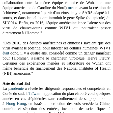
collaboration entre la même équipe chinoise de Wuhan et une
équipe américaine de Caroline du Nord)
met
en avant la création de
"chimères", notamment à partir d'un virus de type SARS adapté à la
souris, et dans lequel ils ont introduit le gène Spike (ou spicule) du
SHC014. Enfin, en 2016, l'équipe américaine lance l'alerte sur des
virus de chauve-souris comme W1V1 qui pourraient passer
directement à l'Homme."
"Dès 2016, des équipes américaines et chinoises savaient que des
virus avaient le potentiel pour infecter les cellules humaines. W1V1
était
donc, il y a quatre ans, considéré comme un danger immédiat
pour l'Homme", s'alarme le chercheur, virologue, Hervé Fleury.
Certaines des expériences menées au laboratoire de Wuhan ont
même bénéficié du financement des National Institutes of Health
(NIH) américains."
Asie du Sud-Est
La
pandémie
a révélé les dirigeants responsables et compétents en
Corée du sud, à
Taïwan
- application du plan élaboré voici quelques
années en cas d'épidémies sans confinement de sa population -,
à
Hong Kong
, en Israël - interdiction des vols vers/de la Chine,
contrôle et sélection des entrées, incitation des scientifiques à