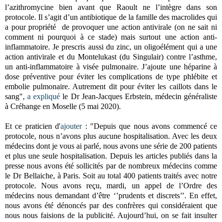
l’azithromycine bien avant que Raoult ne l’intègre dans son
protocole. Il s’agit d’un antibiotique de la famille des macrolides qui
a pour propriété de provoquer une action antivirale (on ne sait ni
comment ni pourquoi à ce stade) mais surtout une action anti-
inflammatoire.
Je prescris aussi du zinc, un oligoélément qui a une
action antivirale et du Montelukast (du Singulair) contre l’asthme,
un anti-inflammatoire à visée pulmonaire. J’ajoute une héparine à
dose préventive pour éviter les complications de type phlébite et
embolie pulmonaire. Autrement dit pour éviter les caillots dans le
sang",
a expliqué
le Dr
Jean-Jacques Erbstein, médecin généraliste
à Créhange en Moselle (5 mai 2020).
Et ce praticien d'
ajouter
: "Depuis que nous avons commencé ce
protocole, nous n’avons plus aucune hospitalisation. Avec les deux
médecins dont je vous ai parlé, nous avons une série de 200 patients
et plus une seule hospitalisation. Depuis les articles publiés dans la
presse nous avons été sollicités par de nombreux médecins comme
le Dr Bellaiche, à Paris. Soit au total 400 patients traités avec notre
protocole.
Nous avons reçu, mardi, un appel de l’Ordre des
médecins nous demandant d’être ‘’prudents et discrets’’. En effet,
nous avons été dénoncés par des confrères qui considéraient que
nous nous faisions de la publicité.
Aujourd’hui, on se fait insulter