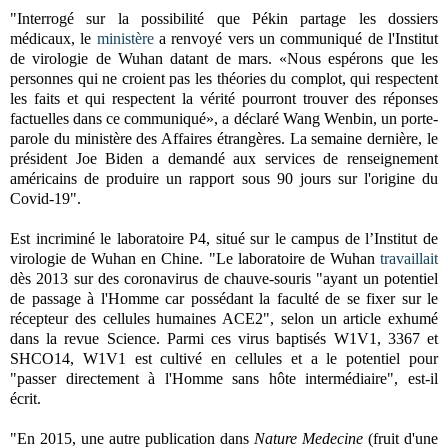
"Interrogé sur la possibilité que Pékin partage les dossiers
médicaux, le
ministère
a renvoyé vers un communiqué de l'Institut
de virologie de Wuhan datant de mars. «Nous espérons que les
personnes qui ne croient pas les théories du complot, qui respectent
les faits et qui respectent la vérité pourront trouver des réponses
factuelles dans ce communiqué», a déclaré Wang Wenbin, un porte-
parole du ministère des Affaires étrangères. La semaine dernière, le
président Joe Biden a demandé aux services de renseignement
américains de produire un rapport sous 90 jours sur l'origine du
Covid-19".
Est incriminé le laboratoire P4, situé sur le campus de l’Institut de
virologie de Wuhan en Chine. "Le laboratoire de Wuhan
travaillait
dès 2013 sur des coronavirus de chauve-souris "ayant un potentiel
de passage à l'Homme car possédant la faculté de se fixer sur le
récepteur des cellules humaines ACE2", selon un article exhumé
dans la revue Science. Parmi ces virus baptisés W1V1, 3367 et
SHCO14, W1V1 est cultivé en cellules et a le potentiel pour
"passer directement à l'Homme sans hôte intermédiaire", est-il
écrit.
"En 2015, une autre publication dans
Nature Medecine
(fruit d'une