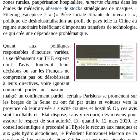
zones rurales, paupérisation hospitalière,
numerus clausus
dans les
études de médecine,
absence de stocks
stratégiques de masques «
Filtering Facepiece 2 » (« Pièce faciale filtrante de niveau 2 »,
politique de désindustrialisation au profit de pays telle la Chine au
régime autoritaire bénéficiant d'importants transferts de technologie,
ce qui crée une dépendance problématique.
Quant aux politiques
responsables d'incuries variées,
ils se défaussent sur THE experts
dont l'avis fonderait leurs
décisions ou sur les Français ne
comprenant pas ou désobéissant
à leurs directives, voire ignorant
comment porter un masque :
malgré un confinement partiel, certains Parisiens se promènent sur
les berges de la Seine ou ont fui par trains et voitures vers la
province où leur arrivée a suscité craintes et hostilité. Or, ces avis
sont facultatifs et l'Etat dispose, sans y recourir, des moyens pour
assurer le respect de son autorité. Et, quand le 12 mars 2020, le
conseil scientifique a préconisé à l'Elysée le recours aux masques et
aux gels hydro-alcooliques, le Président Emmanuel Macron ne l'a
pas écouté. Les nationalisations ? Elles seraient envisageables pour