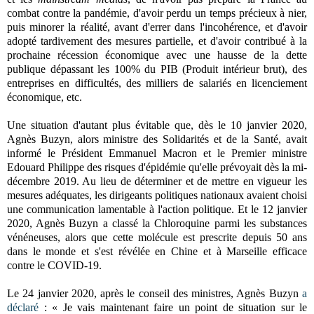
combat contre la pandémie, d'avoir perdu un temps précieux à nier,
puis minorer la
réalité, avant d'errer dans l'incohérence, et d'avoir
adopté tardivement des mesures partielle, et d'avoir contribué à la
prochaine récession économique avec une hausse de la dette
publique dépassant les 100% du PIB (Produit intérieur brut), des
entreprises en difficultés, des milliers de salariés en licenciement
économique, etc.
Une situation d'autant plus évitable que, dès le 10 janvier 2020,
Agnès Buzyn, alors ministre des Solidarités et de la Santé, avait
informé le Président Emmanuel Macron et le Premier ministre
Edouard Philippe des risques d'épidémie qu'elle prévoyait dès la mi-
décembre 2019. Au lieu de déterminer et de mettre en vigueur les
mesures adéquates, les dirigeants politiques nationaux avaient choisi
u
ne communication lamentable à l'action politique. Et
le 12 janvier
2020, Agnès Buzyn a classé
la Chloroquine
parmi les substances
vénéneuses, alors que cette molécule est prescrite depuis 50 ans
dans le monde et s'est révélée en Chine et à Marseille efficace
contre le COVID-19.
Le 24 janvier 2020, après le conseil des ministres, Agnès Buzyn
a
déclaré
: « Je vais maintenant faire un point de situation sur le