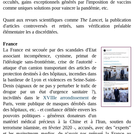
occultés, gains exceptionnels générés par l'imposition de vaccins
comme uniques solutions pour vaincre la pandémie, etc.
Quant aux revues scientifiques comme
The Lancet
, la publication
d'articles controversés et retirés, sans vérification préalable
élémentaire les a discréditées.
France
La France est secouée par des scandales d'Etat
associant incompétence, cynisme, primat de
l'idéologie sans-frontiériste, crise de l'autorité -
attaque d'un camion transportant des articles de
protection destinés à des hôpitaux, incendies dans
la banlieue de Lyon et violences en Seine-Saint-
Denis (signaux de ne pas y perturber le trafic de
drogue par un état d'urgence sanitaire ?),
incivilités dans le
XVIIIe arrondissement
de
Paris, vente publique de masques dérobés dans
des hôpitaux, etc. - et confiance délitée envers les
pouvoirs politiques - généreux donateurs d'un
matériel médical précieux à la Chine et à l'Iran, soutien du
terrorisme islamiste, en février 2020 -, accusés, avec des "experts"
et les
mainstream medias
, de n'avoir pas préparé la France au