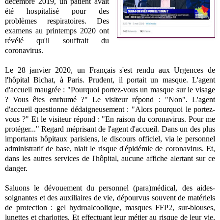
décembre 2019, un patient avait
été hospitalisé pour des
problèmes respiratoires. Des
examens au printemps 2020 ont
révélé qu'il souffrait du
coronavirus.
Le 28 janvier 2020, un Français s'est rendu aux Urgences de
l'hôpital Bichat, à Paris. Prudent, il portait un masque. L'agent
d'accueil maugrée : "Pourquoi portez-vous un masque sur le visage
? Vous êtes enrhumé ?" Le visiteur répond : "Non". L'agent
d'accueil questionne dédaigneusement : "Alors pourquoi le portez-
vous ?" Et le visiteur répond : "En raison du coronavirus. Pour me
protéger..." Regard méprisant de l'agent d'accueil. Dans un des plus
importants hôpitaux parisiens, le discours officiel, via le personnel
administratif de base, niait le risque d'épidémie de coronavirus. Et,
dans les autres services de l'hôpital, aucune affiche alertant sur ce
danger.
Saluons le dévouement du personnel (para)médical, des aides-
soignantes et des auxiliaires de vie, dépourvus souvent de matériels
de protection : gel hydroalcoolique, masques FFP2, sur-blouses,
lunettes et charlottes. Et effectuant leur métier au risque de leur vie,