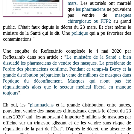
mars.
Les autorités ont martelé
que
les pharmaciens
ne pouvaient
pas vendre de
masques
chirurgicaux ou FFP2
au grand
public. C'était faux depuis le décret du 23 mars. Et c'est même le
ministre de la Santé qui le dit. Une
politique
qui a pu favoriser des
contaminations."
Une enquête de Reflets.info complétée le 4 mai 2020 par
Reflets.info dans son article :
"
Le ministère de la Santé a bien
dissuadé les pharmaciens de vendre des masques.
La présidente de
l'ordre des pharmaciens confirme
.
Pendant ce temps-là Bercy et la
grande distribution préparaient la vente de millions de masques dans
l'optique du déconfinement. Masques qui n'ont pas été
réquisitionnés alors que le secteur médical libéral en manque
toujours
".
Eh oui, les "
pharmaciens
et la grande distribution, entre autres,
pouvaient vendre des masques chirurgicaux depuis le décret du 23
mars 2020" qui "les autorisant à importer 5 millions de masques par
officine sur un trimestre glissant et de les vendre sans risque de
réquisition de la part de l'État"
. D'après le décret, une absence de