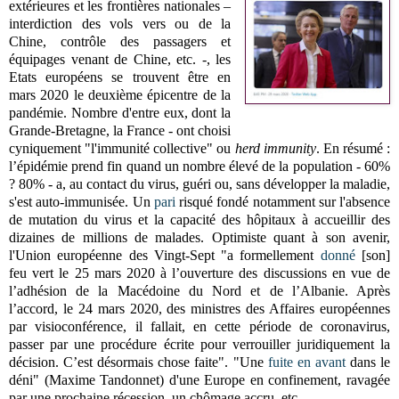
extérieures et les frontières nationales –
interdiction des vols vers ou de la
Chine, contrôle des passagers et
équipages venant de Chine, etc. -, les
Etats européens se trouvent être en
mars 2020 le deuxième épicentre de la
pandémie. Nombre d'entre eux, dont la
Grande-Bretagne, la France - ont choisi
cyniquement "l'immunité collective" ou
herd immunity
. En résumé :
l’épidémie prend fin quand un nombre élevé de la population - 60%
? 80% - a, au contact du virus, guéri ou, sans développer la maladie,
s'est auto-immunisée. Un
pari
risqué fondé notamment sur l'absence
de mutation du virus et la capacité des hôpitaux à accueillir des
dizaines de millions de malades. Optimiste quant à son avenir,
l'Union européenne des
Vingt-Sept "a formellement
donné
[son]
feu vert le 25 mars 2020 à l’ouverture des discussions en vue de
l’adhésion de la Macédoine du Nord et de l’Albanie. Après
l’accord, le 24 mars 2020, des ministres des Affaires européennes
par visioconférence, il fallait, en cette période de coronavirus,
passer par une procédure écrite pour verrouiller juridiquement la
décision. C’est désormais chose faite". "Une
fuite en avant
dans le
déni" (Maxime Tandonnet) d'une Europe en confinement, ravagée
par une prochaine récession, un chômage accru, etc.