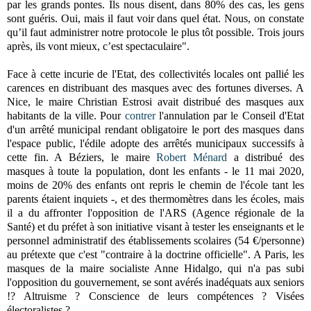
par les grands pontes. Ils nous disent, dans 80% des cas, les gens
sont guéris. Oui, mais il faut voir dans quel état. Nous, on constate
qu’il faut administrer notre protocole le plus tôt possible. Trois jours
après, ils vont mieux, c’est spectaculaire".
Face à cette incurie de l'Etat, des collectivités locales ont pallié les
carences en distribuant des masques avec des fortunes diverses. A
Nice, le maire Christian Estrosi avait distribué des masques aux
habitants de la ville. Pour
contrer
l'annulation par le Conseil d'Etat
d'un arrêté municipal rendant obligatoire le port des masques dans
l'espace public, l'édile adopte des arrêtés municipaux successifs à
cette fin. A Béziers, le maire
Robert Ménard
a distribué des
masques à toute la population, dont les enfants - le 11 mai 2020,
moins de 20% des enfants ont repris le chemin de l'école tant les
parents étaient inquiets -, et des thermomètres dans les écoles, mais
il a du affronter l'opposition de l'ARS (Agence régionale de la
Santé) et du préfet à son initiative visant à tester les enseignants et le
personnel administratif des établissements scolaires (54 €/personne)
au prétexte que c'est "contraire à la doctrine officielle". A Paris, les
masques de la maire socialiste Anne Hidalgo, qui n'a pas subi
l'opposition du gouvernement, se sont avérés inadéquats aux seniors
!? Altruisme ? Conscience de leurs compétences ? Visées
électoralistes ?