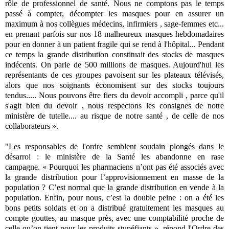
rôle de professionnel de santé. Nous ne comptons pas le temps
passé à compter, décompter les masques pour en assurer un
maximum à nos collègues médecins, infirmiers , sage-femmes etc...
en prenant parfois sur nos 18 malheureux masques hebdomadaires
pour en donner à un patient fragile qui se rend à l'hôpital... Pendant
ce temps la grande distribution constituait des stocks de masques
indécents. On parle de 500 millions de masques. Aujourd'hui les
représentants de ces groupes pavoisent sur les plateaux télévisés,
alors que nos soignants économisent sur des stocks toujours
tendus..... Nous pouvons être fiers du devoir accompli , parce qu'il
s'agit bien du devoir , nous respectons les consignes de notre
ministère de tutelle.... au risque de notre santé , de celle de nos
collaborateurs ».
"Les responsables de l'ordre semblent soudain plongés dans le
désarroi : le ministère de la Santé les abandonne en rase
campagne.
« Pourquoi les pharmaciens n’ont pas été associés avec
la grande distribution pour l’approvisionnement en masse de la
population ? C’est normal que la grande distribution en vende à la
population. Enfin, pour nous, c’est la double peine : on a été les
bons petits soldats et on a distribué gratuitement les masques au
compte gouttes, au masque près, avec une comptabilité proche de
celle qu’on tient pour les produits stupéfiants », répond l'Ordre des