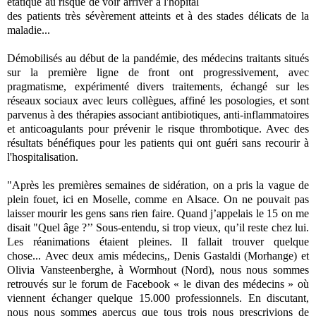
étatique au risque de voir arriver à l'hôpital
des patients très sévèrement atteints et à des stades délicats de la
maladie...
Démobilisés au début de la pandémie, des médecins traitants situés
sur la première ligne de front ont progressivement, avec
pragmatisme, expérimenté divers traitements, échangé sur les
réseaux sociaux avec leurs collègues, affiné les posologies, et sont
parvenus à des thérapies associant antibiotiques, anti-inflammatoires
et anticoagulants pour prévenir le risque thrombotique. Avec des
résultats bénéfiques pour les patients qui ont guéri sans recourir à
l'hospitalisation.
"
Après les premières semaines de sidération, on a pris la vague de
plein fouet, ici en Moselle, comme en Alsace. On ne pouvait pas
laisser mourir les gens sans rien faire. Quand j’appelais le 15 on me
disait "Quel âge ?’’ Sous-entendu, si trop vieux, qu’il reste chez lui.
Les réanimations étaient pleines. Il fallait trouver quelque
chose...
Avec deux amis médecins,, Denis Gastaldi (Morhange) et
Olivia Vansteenberghe, à Wormhout (Nord), nous nous sommes
retrouvés sur le forum de Facebook « le divan des médecins » où
viennent échanger quelque 15.000 professionnels. En discutant,
nous nous sommes aperçus que tous trois nous prescrivions de