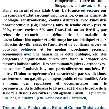
compétents en Corée du sud, à
Singapour, à
Taïwan
, à
Hong
Kong
, en Israël et aux Etats-Unis. La France est secouée par
un scandale d'Etat associant incompétence, cynisme, primat de
l'idéologie sansfrontiériste, conflits d'intérêts avec l'industrie
pharmaceutique (Big Pharma), taux de létalité élevé - près de
20%, contre environ 6% aux Etats-Unis ou au Brésil -, par
refus de recourir au début de la maladie de
l'association chloroquine et azithromycine (antibiotique) et aux
médecins de ville, crises de l'autorité et de confiance envers les
pouvoirs politiques
et les médias, prochaine récession
économique avec une hausse de la dette publique, etc. Des
dirigeants d'organisations juives ont tardé à adopter des
mesures indispensables. Des communautés juives - orthodoxes,
mouvement Loubavitch -, sont particulièrement touchées. En
outre, l'Union européenne s'est caractérisée par ses divisions,
ses lenteurs, son gaspillage d'argent public et son inutilité. Arte
a réuni des reportages et documentaires sur le
coronavirus.
Arte diffusera le 10 avril 2021, dans le cadre de la
série "Le dessous des cartes" (
Mit offenen Karten
), "
Épidémies,
une longue histoire
" (
Die Geschichte der Epidemien
).
Trésors de la Peste noire : Erfurt et Colmar (Schätze des