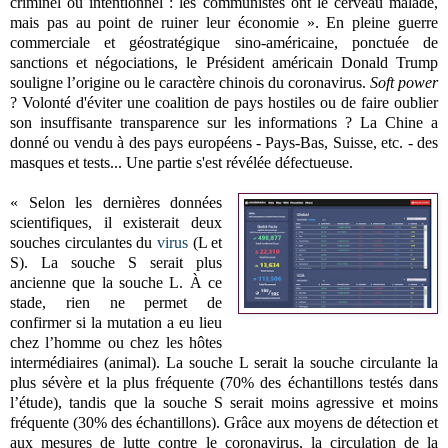
criminel ou intentionnel : les communistes ont le cerveau malade,
mais pas au point de ruiner leur économie ». En pleine guerre
commerciale et géostratégique sino-américaine, ponctuée de
sanctions et négociations, le Président américain Donald Trump
souligne l’origine ou le caractère chinois du coronavirus.
Soft power
? Volonté d'éviter une coalition de pays hostiles ou de faire oublier
son insuffisante transparence sur les informations ? La Chine a
donné ou vendu à des pays européens - Pays-Bas, Suisse, etc. -
des
masques et tests... Une partie s'est révélée défectueuse.
« Selon les dernières données
scientifiques, il existerait deux
souches circulantes du
virus
(L et
S). La souche S serait plus
ancienne que la souche L. À ce
stade, rien ne permet de
confirmer si la mutation a eu lieu
chez l’homme ou chez les hôtes
intermédiaires (animal). La souche L serait la souche circulante la
plus sévère et la plus fréquente (70% des échantillons testés dans
l’étude), tandis que la souche S serait moins agressive et moins
fréquente (30% des échantillons). Grâce aux moyens de détection et
aux mesures de lutte contre le coronavirus, la circulation de la