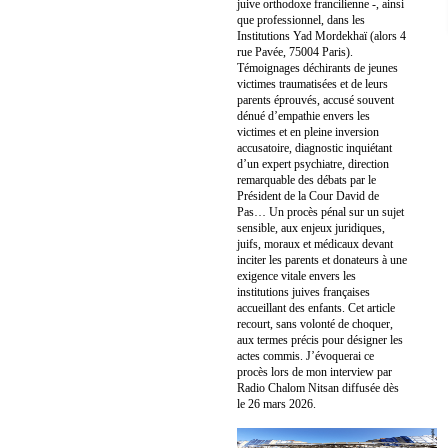
juive orthodoxe francilienne -, ainsi
que professionnel, dans les
Institutions Yad Mordekhaï (alors 4
rue Pavée, 75004 Paris).
Témoignages déchirants de jeunes
victimes traumatisées et de leurs
parents éprouvés, accusé souvent
dénué d’empathie envers les
victimes et en pleine inversion
accusatoire, diagnostic inquiétant
d’un expert psychiatre, direction
remarquable des débats par le
Président de la Cour David de
Pas… Un procès pénal sur un sujet
sensible, aux enjeux juridiques,
juifs, moraux et médicaux devant
inciter les parents et donateurs à une
exigence vitale envers les
institutions juives françaises
accueillant des enfants. Cet article
recourt, sans volonté de choquer,
aux termes précis pour désigner les
actes commis. J’évoquerai ce
procès lors de mon interview par
Radio Chalom Nitsan diffusée dès
le 26 mars 2026.