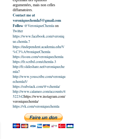
exprimant des opinions
argumentées, mais non celles
diffamatoires.
Contact me at
veroniquechemla5@gmail.com
@VeroniqueChemla
Follow
on
Twitter
https://www.facebook.com/veroniq
ue.chemla.7
https://independent.academia.edu/V
%C3%A9roniqueChemla
https://issuu.com/veroniquechemla
https://fr.scribd.com/chemla-3
http://fr.slideshare.net/veroniqueche
mla7
http://www.youscribe.com/veroniqu
echemla5/
https://substack.com/@vchemla/
http://www.calameo.com/accounts/4
522342
https://www.instagram.com/
veroniquechemla/
https://vk.com/veroniquechemla