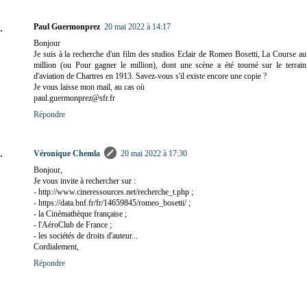
Paul Guermonprez
20 mai 2022 à 14:17
Bonjour
Je suis à la recherche d'un film des studios Eclair de Romeo Bosetti, La Course au
million (ou Pour gagner le million), dont une scène a été tourné sur le terrain
d'aviation de Chartres en 1913. Savez-vous s'il existe encore une copie ?
Je vous laisse mon mail, au cas où
paul.guermonprez@sfr.fr
Répondre
Véronique Chemla
20 mai 2022 à 17:30
Bonjour,
Je vous invite à rechercher sur :
- http://www.cineressources.net/recherche_t.php ;
- https://data.bnf.fr/fr/14659845/romeo_bosetti/ ;
- la Cinémathèque française ;
- l'AéroClub de France ;
- les sociétés de droits d'auteur...
Cordialement,
Répondre