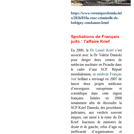
https://www.veroniquechemla.inf
o/2026/03/la-cour-criminelle-de-
bobigny-condamne.html
Spoliations de Français
juifs : l’affaire Krief
En 2000, le
Dr Lionel Krief
s’est
associé avec la Dr Valérie Daneski
pour diriger deux centres de
médecine nucléaire en Picardie dans
le cadre d’une SCP.
Réputé
mondialement, ce
médecin Français
Juif
brillant a envisagé en 2007 de
lancer deux projets médicaux
d’envergures européenne et
scientifique dans cette région
française.
Initiées en 2008
notamment afin de dissoudre la
SCP Krief Daneski, des procédures
judiciaires, aux verdicts souvent
iniques, ont mené à la ruine du Dr
Krief.
Inactions de ministres de
droite et de gauche, refus d’agir ou
inefficacité d’organisations et