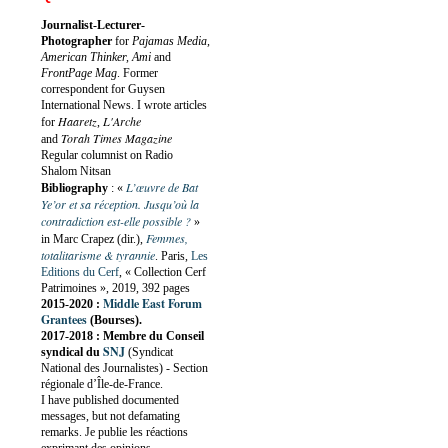
Journalist-Lecturer-
Photographer
for
Pajamas Media,
American Thinker, Ami
and
FrontPage Mag
. Former
correspondent for Guysen
International News. I wrote articles
Haaretz
L'Arche
for
,
Torah Times Magazine
and
Regular columnist on Radio
Shalom Nitsan
L’œuvre de Bat
Bibliography
:
«
Ye’or et sa réception. Jusqu’où la
contradiction est-elle possible ?
»
Femmes,
in Marc Crapez (dir.),
totalitarisme & tyrannie
. Paris,
Les
Editions du Cerf
, « Collection Cerf
Patrimoines », 2019, 392 pages
Middle East Forum
2015-2020 :
Grantees
(Bourses).
2017-2018 : Membre du Conseil
SNJ
syndical du
(Syndicat
National des Journalistes) - Section
régionale d’Île-de-France.
I have published documented
messages, but not defamating
remarks. Je publie les réactions