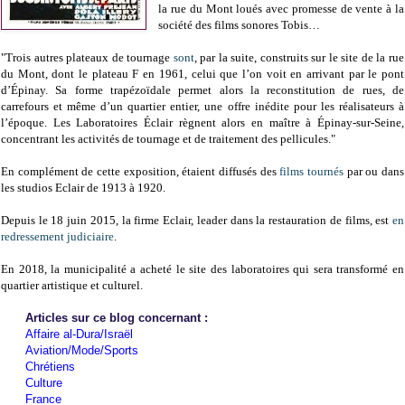
la rue du Mont loués avec promesse de vente à la
société des films sonores Tobis…
"
Trois autres plateaux de tournage
sont
, par la suite, construits sur le site de la rue
du Mont, dont le plateau F en 1961, celui que l’on voit en arrivant par le pont
d’Épinay. Sa forme trapézoïdale permet alors la reconstitution de rues, de
carrefours et même d’un quartier entier, une offre inédite pour les réalisateurs à
l’époque. Les Laboratoires Éclair règnent alors en maître à Épinay-sur-Seine,
concentrant les activités de tournage et de traitement des pellicules."
En complément de cette exposition, étaient diffusés des
films tournés
par ou dans
les studios Eclair de 1913 à 1920.
Depuis le 18 juin 2015, la firme Eclair, leader dans la restauration de films, est
en
redressement judiciaire
.
En 2018, la municipalité a acheté le site des laboratoires qui sera transformé en
quartier artistique et culturel.
Articles sur ce blog concernant :
Affaire al-Dura/Israël
Aviation/Mode/Sports
Chrétiens
Culture
France