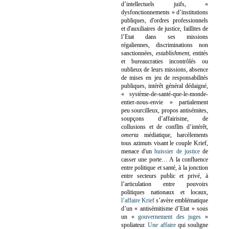
d’intellectuels juifs, «
dysfonctionnements » d’institutions
publiques, d'ordres professionnels
et d'auxiliaires de justice, faillites de
l’Etat dans ses missions
régaliennes, discriminations non
sanctionnées,
establishment
, entités
et bureaucraties incontrôlés ou
oublieux de leurs missions, absence
de mises en jeu de responsabilités
publiques, intérêt général dédaigné,
« système-de-santé-que-le-monde-
entier-nous-envie » partialement
peu sourcilleux, propos antisémites,
soupçons d’affairisme, de
collusions et de conflits d’intérêt,
omerta
médiatique, harcèlements
tous azimuts visant le couple Krief,
menace d'un
huissier de justice
de
casser une porte…
A la confluence
entre politique et santé, à la jonction
entre secteurs public et privé, à
l’articulation entre pouvoirs
politiques nationaux et locaux,
l’affaire Krief
s’avère emblématique
d’un « antisémitisme d’Etat » sous
un «
gouvernement des juges
»
spoliateur.
Une affaire
qui souligne