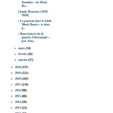
frontière » de Marie
Ba...
Claude Brasseur (1936-
2020)
« Le portrait doré d'Adele
Bloch-Bauer » et deux
p...
« Bons baisers de la
planète Schtroumpf »
par Jean...
►
mars
(34)
►
février
(26)
►
janvier
(27)
►
2020
(337)
►
2019
(221)
►
2018
(185)
►
2017
(134)
►
2016
(98)
►
2015
(68)
►
2014
(50)
►
2013
(22)