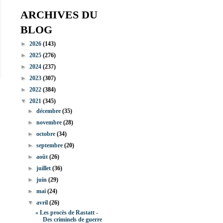
ARCHIVES DU
BLOG
►
2026
(143)
►
2025
(276)
►
2024
(237)
►
2023
(307)
►
2022
(384)
▼
2021
(345)
►
décembre
(35)
►
novembre
(28)
►
octobre
(34)
►
septembre
(20)
►
août
(26)
►
juillet
(36)
►
juin
(29)
►
mai
(24)
▼
avril
(26)
« Les procès de Rastatt -
Des criminels de guerre