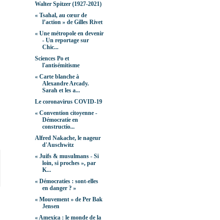
Walter Spitzer (1927-2021)
« Tsahal, au cœur de
l’action » de Gilles Rivet
« Une métropole en devenir
- Un reportage sur
Chic...
Sciences Po et
l'antisémitisme
« Carte blanche à
Alexandre Arcady.
Sarah et les a...
Le coronavirus COVID-19
« Convention citoyenne -
Démocratie en
constructio...
Alfred Nakache, le nageur
d'Auschwitz
« Juifs & musulmans - Si
loin, si proches », par
K...
« Démocraties : sont-elles
en danger ? »
« Mouvement » de Per Bak
Jensen
« Amexica : le monde de la