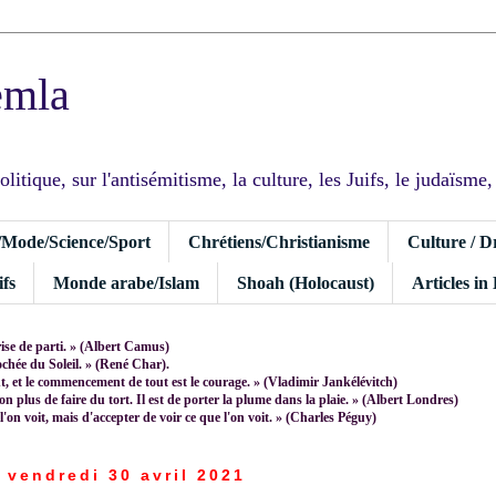
emla
tique, sur l'antisémitisme, la culture, les Juifs, le judaïsme, I
/Mode/Science/Sport
Chrétiens/Christianisme
Culture / D
fs
Monde arabe/Islam
Shoah (Holocaust)
Articles in
rise de parti. » (Albert Camus)
rochée du Soleil. » (René Char).
 et le commencement de tout est le courage. » (Vladimir Jankélévitch)
non plus de faire du tort. Il est de porter la plume dans la plaie. » (Albert Londres)
 l'on voit, mais d'accepter de voir ce que l'on voit. » (Charles Péguy)
vendredi 30 avril 2021