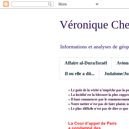
Véronique Ch
Informations et analyses de géopoli
Affaire al-Dura/Israël
Avion
Il ou elle a dit...
Judaïsme/Jui
« Le goût de la vérité n’empêche pas la p
« La lucidité est la blessure la plus rapp
« Il faut commencer par le commencement,
« Notre métier n’est pas de faire plaisir, 
« Le plus difficile n'est pas de dire ce que
La Cour d’appel de Paris
a condamné des