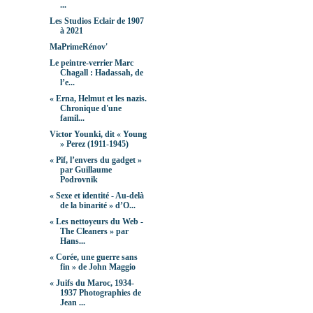
...
Les Studios Eclair de 1907
à 2021
MaPrimeRénov'
Le peintre-verrier Marc
Chagall : Hadassah, de
l’e...
« Erna, Helmut et les nazis.
Chronique d'une
famil...
Victor Younki, dit « Young
» Perez (1911-1945)
« Pif, l’envers du gadget »
par Guillaume
Podrovnik
« Sexe et identité - Au-delà
de la binarité » d’O...
« Les nettoyeurs du Web -
The Cleaners » par
Hans...
« Corée, une guerre sans
fin » de John Maggio
« Juifs du Maroc, 1934-
1937 Photographies de
Jean ...