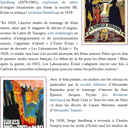
Sandberg
(1879-1981),
exploitant de salles
d’origine lituanienne qui fonda la société SIC
Eclair et relança
l’orchestre Pasdeloup
en 1918.
"
En 1920, l’ancien studio de tournage de films
muets, ainsi que le magasin de décors d’origine,
avenue de Lattre de Tassigny,
sont réaménagés
en
studios d’enregistrement et de synchronisation
sonore, s’appelant d’abord « L’Usine Éclair »
avant de devenir « Les Laboratoires Éclair ». En
1929, ce studio sera loué à la société anonyme des films sonores Tobis qui en fera
le premier studio sonore français. Le début de la fin pour les films muets ! Mais
après la guerre, en 1955, Les Laboratoires Éclair s’adaptent encore une fois à
l’arrivée de nouvelles techniques pour pouvoir traiter les pellicules couleur."
Avec le film parlant, ces studios ont été choisis en
particulier par la
société Albatros
d’Alexandre
Kamenka pour le tournage d’œuvres de Jean
Epstein, Jacques Feyder (
La Kermesse
héroïque
)
ou René Clair (« Sous les toits de Paris
») dans les décors de Lazare Meerson, assisté
d’
Alexandre Trauner
.
En 1930, Serge Sandberg a revendu à Charles
Jourjon tous les actifs d’Eclair sauf les studios de