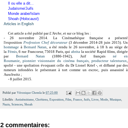
Il ou elle a dit...
Judaïsme/Juifs
Monde arabe/Islam
Shoah (
Holocaust
)
Articles in English
Cet article a été publié par
L'Arche,
et sur ce blog les :
-
26 novembre 2014.
La Cinémathèque française a présenté
l'exposition
Profession Chef décorateur
(3 décembre 2014-28 juin 2015).
Un
hommage
à
Bernard Natan
, a été rendu le 26 novembre, à 18 h au siège de
la
Fémis
, 6 rue Francoeur, 75018 Paris, qui
abrita
la société Rapid films, dirigée
par
Bernard Natan
(1886-1942), Juif français
né en
Roumanie
,
pionnier
visionnaire du cinéma français
,
producteur talentueux
,
spolié - une spoliation évoquant celle du Dr Lionel Krief -, et diffamé par des
rumeurs infondées le présentant à tort comme un escroc, puis assassiné à
Auschwitz ;
- 8 juillet 2015.
Publié par
Véronique Chemla
le
07:25:00
Libellés :
Antisémitisme
,
Chrétiens
,
Exposition
,
Film
,
France
,
Juifs
,
Livre
,
Mode
,
Musique
,
Nazis
,
Sciences
,
Shoah
2 commentaires: