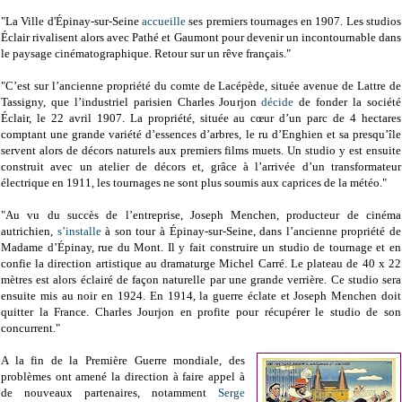
"La Ville d'Épinay-sur-Seine
accueille
ses premiers tournages en 1907. Les studios
Éclair rivalisent alors avec Pathé et Gaumont pour devenir un incontournable dans
le paysage cinématographique. Retour sur un rêve français."
"C’est sur l’ancienne propriété du comte de Lacépède, située avenue de Lattre de
Tassigny, que l’industriel parisien Charles Jourjon
décide
de fonder la société
Éclair, le 22 avril 1907. La propriété, située au cœur d’un parc de 4 hectares
comptant une grande variété d’essences d’arbres, le ru d’Enghien et sa presqu’île
servent alors de décors naturels aux premiers films muets. Un studio y est ensuite
construit avec un atelier de décors et, grâce à l’arrivée d’un transformateur
électrique en 1911, les tournages ne sont plus soumis aux caprices de la météo."
"Au vu du succès de l’entreprise, Joseph Menchen, producteur de cinéma
autrichien,
s’installe
à son tour à Épinay-sur-Seine, dans l’ancienne propriété de
Madame d’Épinay, rue du Mont. Il y fait construire un studio de tournage et en
confie la direction artistique au dramaturge Michel Carré. Le plateau de 40 x 22
mètres est alors éclairé de façon naturelle par une grande verrière. Ce studio sera
ensuite mis au noir en 1924. En 1914, la guerre éclate et Joseph Menchen doit
quitter la France. Charles Jourjon en profite pour récupérer le studio de son
concurrent."
A la fin de la Première Guerre mondiale, des
problèmes ont amené la direction à faire appel à
de nouveaux partenaires, notamment
Serge