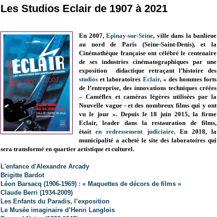
Les Studios Eclair de 1907 à 2021
En 2007,
Epinay-sur-Seine
, ville dans la banlieue
au nord de Paris (
Seine-Saint-Denis)
, et la
Cinémathèque française ont célébré le centenaire
de ses industries cinématographiques par une
exposition didactique retraçant l’histoire des
studios
et laboratoires
Eclair
, « des hommes forts
de l’entreprise, des innovations techniques créées
– Caméflex et caméras légères utilisées par la
Nouvelle vague - et des nombreux films qui y ont
vu le jour ». Depuis le 18 juin 2015, la firme
Eclair, leader dans la restauration de films,
était
en redressement judiciaire
. En 2018, la
municipalité a acheté le site des laboratoires qui
sera transformé en quartier artistique et culturel.
L'enfance d'Alexandre Arcady
Brigitte Bardot
Léon Barsacq (1906-1969) : « Maquettes de décors de films »
Claude Berri (1934-2009)
Les Enfants du Paradis, l’exposition
Le Musée imaginaire d’Henri Langlois