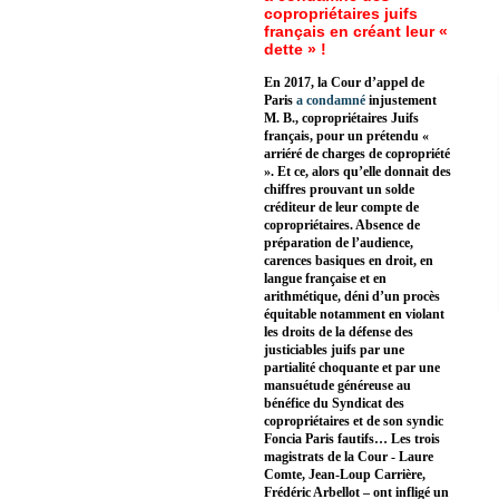
copropriétaires juifs
français en créant leur «
dette » !
En 2017, la Cour d’appel de
Paris
a condamné
injustement
M. B., copropriétaires Juifs
français, pour un prétendu «
arriéré de charges de copropriété
». Et ce, alors qu’elle donnait des
chiffres prouvant un solde
créditeur de leur compte de
copropriétaires. Absence de
préparation de l’audience,
carences basiques en droit, en
langue française et en
arithmétique, déni d’un procès
équitable notamment en violant
les droits de la défense des
justiciables juifs par une
partialité choquante et par une
mansuétude généreuse au
bénéfice du Syndicat des
copropriétaires et de son syndic
Foncia Paris fautifs… Les trois
magistrats de la Cour - Laure
Comte, Jean-Loup Carrière,
Frédéric Arbellot – ont infligé un