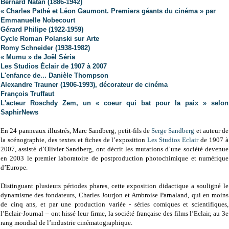
Bernard Natan (1886-1942)
« Charles Pathé et Léon Gaumont. Premiers géants du cinéma » par
Emmanuelle Nobecourt
Gérard Philipe (1922-1959)
Cycle Roman Polanski sur Arte
Romy Schneider (1938-1982)
« Mumu » de Joël Séria
Les Studios Éclair de 1907 à 2007
L'enfance de... Danièle Thompson
Alexandre Trauner (1906-1993), décorateur de cinéma
François Truffaut
L'acteur Roschdy Zem, un « coeur qui bat pour la paix » selon
SaphirNews
En 24 panneaux illustrés, Marc Sandberg, petit-fils de
Serge Sandberg
et auteur de
la scénographie, des textes et fiches de l’exposition
Les Studios Eclair
de 1907 à
2007, assisté d’Olivier Sandberg, ont décrit les mutations d’une société devenue
en 2003 le premier laboratoire de postproduction photochimique et numérique
d’Europe.
Distinguant plusieurs périodes phares, cette exposition didactique a souligné le
dynamisme des fondateurs, Charles Jourjon et Ambroise Parnaland, qui en moins
de cinq ans, et par une production variée - séries comiques et scientifiques,
l’Eclair-Journal – ont hissé leur firme, la société française des films l’Eclair, au 3e
rang mondial de l’industrie cinématographique.