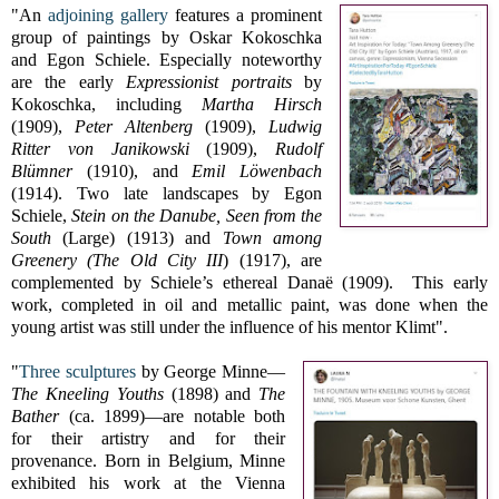
"An
adjoining gallery
features a prominent
group of paintings by Oskar Kokoschka
and Egon Schiele. Especially noteworthy
are the early
Expressionist portraits
by
Kokoschka, including
Martha Hirsch
(1909),
Peter Altenberg
(1909),
Ludwig
Ritter von Janikowski
(1909),
Rudolf
Blümner
(1910), and
Emil Löwenbach
(1914). Two late landscapes by Egon
Schiele,
Stein on the Danube, Seen from the
South
(Large) (1913) and
Town among
Greenery (The Old City III
) (1917), are
complemented by Schiele’s ethereal Danaë (1909). This early
work, completed in oil and metallic paint, was done when the
young artist was still under the influence of his mentor Klimt".
"
Three sculptures
by George Minne—
The Kneeling Youths
(1898) and
The
Bather
(ca. 1899)—are notable both
for their artistry and for their
provenance. Born in Belgium, Minne
exhibited his work at the Vienna