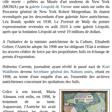
ville morte
- prêtées au Musée d'art moderne de New York
(MOMA) par la
galerie Leopold de Vienne
sont saisis sur ordre du
Procureur général de New York Robert Morgenthau. Ils étaient
revendiqués par les descendants d'une galeriste Juive autrichienne,
Léa Bondi, spoliée en 1938. Le
Portrait de Wally
du peintre
expressionniste reviendra en août 2010 à cette galerie Léopold,
après que la fondation Léopold ait versé 19 millions de dollars.
A l'initiative de la ministre autrichienne de
la Culture
, Elisabeth
Gehrer, l'Autriche adopte fin 1998 une loi obligeant l'Etat à restituer
les œuvres cédées de force par des propriétaires Juifs en échange de
permis d'exportation.
Hubertus Czernin, journaliste ayant révélé le passé nazi de
Kurt
Waldheim
devenu
Secrétaire général des Nations unies
, réunit en
1998, au terme d'une enquête d'un an, l'ensemble des archives
autrichiennes concernant les spoliations des Juifs.
Grâce à son travail, Maria
Altmann voit enfin, en 1998, le
testament de sa tante.
Auparavant, l'Autriche lui avait
affirmé détenir les droits de