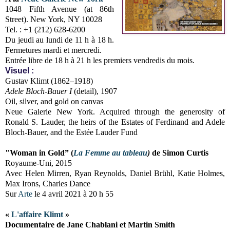
1048 Fifth Avenue (at 86th
Street). New York, NY 10028
Tel. : +1 (212) 628-6200
Du jeudi au lundi de 11 h à 18 h.
Fermetures mardi et mercredi.
Entrée libre de 18 h à 21 h les premiers vendredis du mois.
Visuel :
Gustav Klimt (1862–1918)
Adele Bloch-Bauer I
(detail), 1907
Oil, silver, and gold on canvas
Neue Galerie New York. Acquired through the generosity of
Ronald S. Lauder, the heirs of the Estates of Ferdinand and Adele
Bloch-Bauer, and the Estée Lauder Fund
"Woman in Gold” (
La Femme au tableau
)
de Simon Curtis
Royaume-Uni, 2015
Avec Helen Mirren, Ryan Reynolds, Daniel Brühl, Katie Holmes,
Max Irons, Charles Dance
Sur
Arte
le 4 avril 2021 à 20 h 55
«
L'affaire Klimt
»
Documentaire de Jane Chablani et Martin Smith