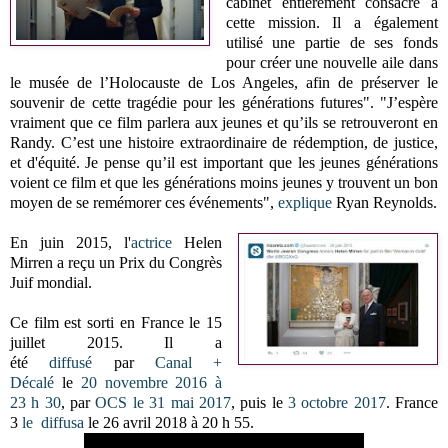
cabinet entièrement consacré à
cette mission. Il a également
utilisé une partie de ses fonds
pour créer une nouvelle aile dans
le musée de l’Holocauste de Los Angeles, afin de préserver le
souvenir de cette tragédie pour les générations futures". "J’espère
vraiment que ce film parlera aux jeunes et qu’ils se retrouveront en
Randy. C’est une histoire extraordinaire de rédemption, de justice,
et d'équité. Je pense qu’il est important que les jeunes générations
voient ce film et que les générations moins jeunes y trouvent un bon
moyen de se remémorer ces événements",
explique
Ryan Reynolds.
En juin 2015, l'
actrice
Helen
Mirren a reçu un Prix du Congrès
Juif mondial.
Ce film est sorti en France le 15
juillet 2015. Il a
été
diffusé
par
Canal +
Décalé
le
20 novembre 2016 à
23 h 30
, par
OCS
le 31 mai 2017
, puis le
3 octobre 2017
. France
3
le diffusa
le 26 avril 2018 à 20 h 55.