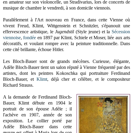
en amateur sur son violoncelle, un Stradivarius, lors de concerts de
musique de chambre le vendredi, à son domicile viennois.
Parallèlement à l'Art nouveau en France, dans cette Vienne où
vivent Freud, Klimt, Wittgenstein et Schnitzler, s'épanouit une
effervescence artistique, le
Jugendstil
(Style jeune) et
la
Sécession
viennoise
,
fondée
en 1897 par Klimt, Schiele et Moser, liée aux arts
décoratifs, et voulant rompre avec la peinture traditionnelle. Dans
cette cité brillante, échoue Hitler.
Les Bloch-Bauer sont de grands mécènes. Curieuse, élégante,
Adèle Bloch-Bauer tient un salon réputé à Vienne fréquenté par des
artistes, dont les peintres Kokoschka qui portraiture Ferdinand
Bloch-Bauer, et
Klimt
, déjà cher et célèbre, et le compositeur
Richard Strauss.
A la demande de Ferdinand Bloch-
Bauer, Klimt débute en 1904 le
portrait de son épouse Adèle ; il
l'achève en 1907, année de son
exposition. Le collier porté par
Adèle Bloch-Bauer dans cette
œuvre est offert à Maria lors de son