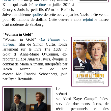
Klimt qui avait été
restitué
en juillet 2011 à
Georges Jorisch, petit-fils d'Amalie Redlich,
Juive autrichienne
spoliée
de cette oeuvre par les Nazis, a été vendu
pour 40 millions de dollars. Cette oeuvre a alors
rejoint
le musée
d'art moderne de Salzburg.
"Woman in Gold”
"Woman in Gold” (
La Femme au
tableau
)
, film de Simon Curtis, fondé
largement sur le livre
The Lady in
Gold
d' Anne-Marie O’Connor, ex-
reporter au
Los Angeles Times
, évoque le
combat de Maria Altmann, interprétée par
Helen Mirren, et de son
avocat Me Randol Schoenberg joué
par Ryan Reynolds.
Le
scénari
ste Alexi Kaye Campell "s’est
servi de documents écrits, de
récits personnels et des