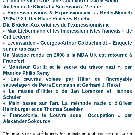
« L’affaire Klimt » de Jane Chablani et Martin Smith
Au temps de Klimt - La Sécession à Vienne
« Expressionismus & Expressionismi » - Berlin-Munich
1905-1920. Der Blaue Reiter vs Brüche
Die Brücke. Aux origines de l'expressionnisme
« Max Liebermann et les Impressionnistes français » de
Grit Lederer
« Leeuwarden - Georges-Arthur Goldschmidt – Enquête
sur un tableau »
Un Matisse rendu en 2008 à la MDA UK est retourné à
Francfort
« Monsieur Gurlitt et le secret du trésor nazi », par
Maurice Philip Remy
« Les œuvres volées par Hitler ou l'incroyable
sauvetage » de Petra Dorrmann et Gerhard J. Rekel
« Le musée d’Hitler » de Jan Lorenzen et Hannes
Schuler
« Main basse sur l’art. La méthode nazie » d’Oliver
Halmburger et de Thomas Staehler
« Francofonia, le Louvre sous l'Occupation » par
Alexander Sokourov
"Je ne suis pas procédurière. Je combats pour obtenir ce qui nous a