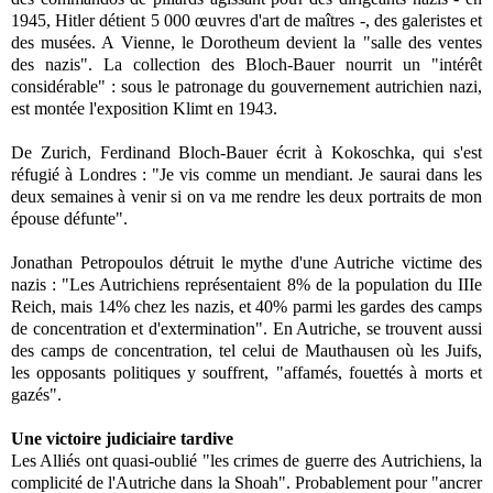
1945, Hitler détient 5 000 œuvres d'art de maîtres -, des galeristes et
des musées. A Vienne, le Dorotheum devient la "salle des ventes
des nazis". La collection des Bloch-Bauer nourrit un "intérêt
considérable" : sous le patronage du gouvernement autrichien nazi,
est montée l'exposition Klimt en 1943.
De Zurich, Ferdinand Bloch-Bauer écrit à Kokoschka, qui s'est
réfugié à Londres : "Je vis comme un mendiant. Je saurai dans les
deux semaines à venir si on va me rendre les deux portraits de mon
épouse défunte".
Jonathan Petropoulos détruit le mythe d'une Autriche victime des
nazis : "Les Autrichiens représentaient 8% de la population du IIIe
Reich, mais 14% chez les nazis, et 40% parmi les gardes des camps
de concentration et d'extermination". En Autriche, se trouvent aussi
des camps de concentration, tel celui de Mauthausen où les Juifs,
les opposants politiques y souffrent, "affamés, fouettés à morts et
gazés".
Une victoire judiciaire tardive
Les Alliés ont quasi-oublié "les crimes de guerre des Autrichiens, la
complicité de l'Autriche dans
la Shoah
". Probablement pour "ancrer