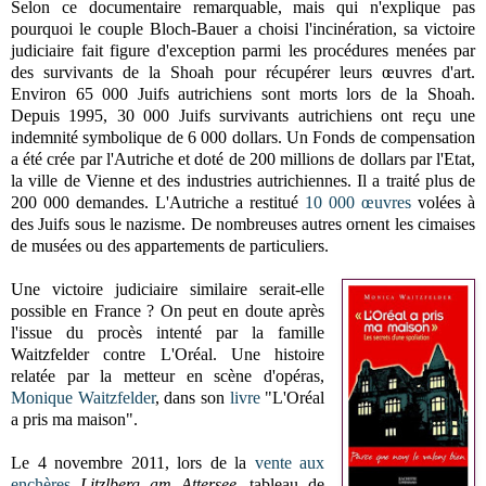
Selon ce documentaire remarquable, mais qui n'explique pas
pourquoi le couple Bloch-Bauer a choisi l'incinération, sa victoire
judiciaire fait figure d'exception parmi les procédures menées par
des survivants de
la Shoah
pour récupérer leurs œuvres d'art.
Environ 65 000 Juifs autrichiens sont morts lors de
la Shoah.
Depuis
1995, 30 000 Juifs survivants autrichiens ont reçu une
indemnité symbolique de 6 000 dollars. Un Fonds de compensation
a été crée par l'Autriche et doté de 200 millions de dollars par l'Etat,
la ville de Vienne et des industries autrichiennes. Il a traité plus de
200 000 demandes. L'Autriche a restitué
10 000 œuvres
volées à
des Juifs sous le nazisme. De nombreuses autres ornent les cimaises
de musées ou des appartements de particuliers.
Une victoire judiciaire similaire serait-elle
possible en France ? On peut en doute après
l'issue du procès intenté par la famille
Waitzfelder contre L'Oréal. Une histoire
relatée par la metteur en scène d'opéras,
Monique Waitzfelder
, dans son
livre
"L'Oréal
a pris ma maison".
Le 4 novembre 2011, lors de la
vente aux
enchères
Litzlberg am Attersee
, tableau de