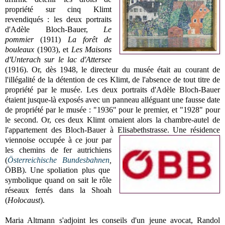
propriété sur cinq Klimt
revendiqués : les deux portraits
d'Adèle Bloch-Bauer,
Le
pommier
(1911)
La forêt de
bouleaux
(1903), et
Les Maisons
d'Unterach sur le lac d'Attersee
(1916). Or, dès 1948, le directeur du musée était au courant de
l'illégalité de la détention de ces Klimt, de l'absence de tout titre de
propriété par le musée. Les deux portraits d'Adèle Bloch-Bauer
étaient jusque-là exposés avec un panneau alléguant une fausse date
de propriété par le musée : "1936" pour le premier, et "1928" pour
le second. Or, ces deux Klimt ornaient alors la chambre-autel de
l'appartement des Bloch-Bauer à Elisabethstrasse.
Une résidence
viennoise occupée à ce jour par
les chemins de fer autrichiens
(
Österreichische Bundesbahnen
,
ÖBB
). Une spoliation plus que
symbolique quand on sait le rôle
réseaux ferrés dans
la Shoah
(
Holocaust
).
Maria Altmann s'adjoint les conseils d'un jeune avocat, Randol