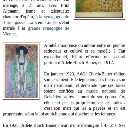
mariage, à 21 ans, avec Fritz
Altmann, jeune et talentueux
chanteur d'opéra, à la
synagogue de
Turnergasse
- sa sœur Louise s'était
mariée à la
grande synagogue de
Vienne
.
Amitié amoureuse ou amour entre un peintre
séducteur et cultivé et sa modèle ? Fait
exceptionnel,
Klimt
effectue un
second
portrait
d'Adèle Bloch-Bauer, en 1912.
En janvier 1923, Adèle Bloch-Bauer rédige
son testament. Elle lègue tous ses biens à son
mari Ferdinand, et demande que ses toiles
soient confiées au
musée national du
Belvédère
après la mort de son époux. Or,
elle n'est pas la propriétaire de ces toiles :
c'est son mari qui les a payées et en est
propriétaire selon la loi autrichienne qui discrimine les femmes.
En 1925, Adèle Bloch-Bauer meurt d'une méningite à 43 ans. Ses