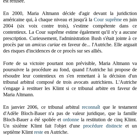
est refusée.
En 2000, Maria Altmann décide d'agir devant la juridiction
américaine qui, à chaque niveau et jusqu'à
la
Cour
suprême
en juin
2004 (six voix contre trois), s'estime compétente dans ce
contentieux.
La Cour
suprême estime également qu'il n'y a aucune
prescription. Curieusement, l'administration Bush s'était jointe à ce
procès par un
amicus curiae
en faveur de... l'Autriche. Elle arguait
des risques d'incidences de ce procès sur ses alliés.
Forte de sa victoire pourtant non prévisible, Maria Altmann va
poursuivre la procédure au fond, quand l'Autriche lui propose de
résoudre leur contentieux en s'en remettant à la décision d'un
tribunal arbitral composé de trois avocats autrichiens. L'Autriche
s'engage à restituer les Klimt si ce tribunal arbitre en faveur de
Maria Altmann.
En janvier 2006, ce tribunal arbitral
reconnaît
que le testament
d'Adèle Bloch-Bauer n'a pas de valeur juridique, que la famille
Bloch-Bauer a été spoliée et
ordonne
la restitution de cinq Klimt.
Un sixième Klimt fait l'objet d'une
procédure distincte
et un
septième Klimt
reste
en Autriche.