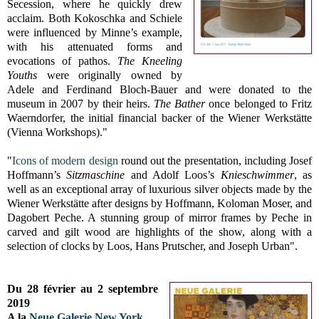
Secession, where he quickly drew
acclaim. Both Kokoschka and Schiele
were influenced by Minne’s example,
with his attenuated forms and
evocations of pathos.
The Kneeling
Youths
were originally owned by
Adele and Ferdinand Bloch-Bauer and were donated to the
museum in 2007 by their heirs.
The Bather
once belonged to Fritz
Waerndorfer, the initial financial backer of the Wiener Werkstätte
(Vienna Workshops)."
"
Icons of modern design
round out the presentation, including Josef
Hoffmann’s
Sitzmaschine
and Adolf Loos’s
Knieschwimmer
, as
well as an exceptional array of luxurious silver objects made by the
Wiener Werkstätte after designs by Hoffmann, Koloman Moser, and
Dagobert Peche. A stunning group of mirror frames by Peche in
carved and gilt wood are highlights of the show, along with a
selection of clocks by Loos, Hans Prutscher, and Joseph Urban".
Du 28 février au 2 septembre
2019
A la
Neue Galerie New York