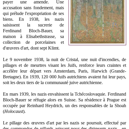
payer une amende. Une
accusation sans fondement, mais
qui prélude l'expropriation de ses
biens. En 1938, les nazis
saisissent la sucrerie de
Ferdinand Bloch-Bauer, sa
maison à Elisabethstrasse, sa
collection de porcelaines et
d'œuvres d'art, dont sept Klimt.
Le 9 novembre 1938, la nuit de Cristal, une nuit d'incendies, de
pillages et de meurtres visant les Juifs, renforce leurs craintes et
accélère leur départ vers Amsterdam, Paris, Harwich (Grande-
Bretagne). En 1939, 120 000 Juifs autrichiens avaient fui leur pays,
soit les deux tiers de la communauté juive autrichienne.
En mars 1939, les nazis envahissent
la Tchécoslovaquie.
Ferdinand
Bloch-Bauer se réfugie alors en Suisse. Sa résidence à Prague est
occupée par
Reinhard
Heydrich, un des responsables de
la Shoah
(
Holocaust
).
Le pillage des œuvres d'art par les nazis se poursuit, effectué par
des commandos de pillards agissant pour des dirigeants nazis - en