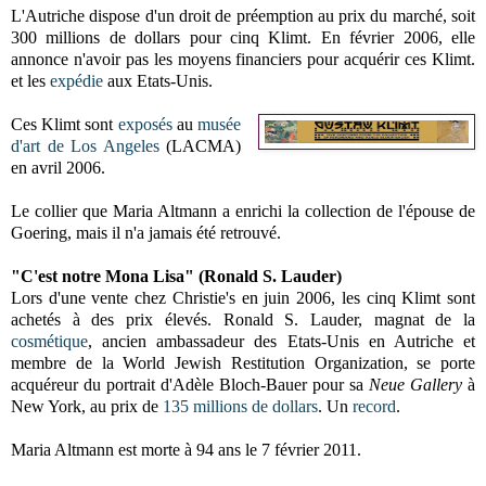
L'Autriche dispose d'un droit de préemption au prix du marché, soit
300 millions de dollars pour cinq Klimt. En février 2006, elle
annonce n'avoir pas les moyens financiers pour acquérir ces Klimt.
et les
expédie
aux Etats-Unis.
Ces Klimt sont
exposés
au
musée
d'art de Los Angeles
(LACMA)
en avril 2006.
Le collier que Maria Altmann a enrichi la collection de l'épouse de
Goering, mais il n'a jamais été retrouvé.
"C'est notre Mona Lisa" (Ronald S. Lauder)
Lors d'une vente chez Christie's en juin 2006, les cinq Klimt sont
achetés à des prix élevés. Ronald S. Lauder, magnat de la
cosmétique
, ancien ambassadeur des Etats-Unis en Autriche et
membre de
la World
Jewish
Restitution Organization, se porte
acquéreur du portrait d'Adèle Bloch-Bauer pour sa
Neue Gallery
à
New York, au prix de
135 millions de dollars
. Un
record
.
Maria Altmann est morte à 94 ans le 7 février 2011.