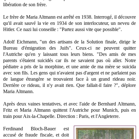
libération de son frère.
Le frère de Maria Altmann est arrêté en 1938. Interrogé, il découvre
qu'il avait sauvé la vie en 1934 de son interlocuteur, un neveu de
Hitler. Ce nazi lui conseille : "Partez aussi vite que possible".
Adolf Eichmann, "un des artisans de
la Solution
finale, dirige le
Bureau d'émigration des Juifs". Ceux-ci ne peuvent quitter
l'Autriche qu'en y laissant tous leurs biens. "Des amis de mes
parents s'étaient suicidés car ils ne savaient pas où aller. Notre
pédiatre a pris de la morphine, et une amie de ma mère se suicida
avec son fils. Les gens qui n'avaient pas d'argent et ne parlaient pas
de langue étrangère se trouvaient face à un grand rideau noir.
Derrière ce rideau, il n'y avait rien. Que fallait-il faire ?", déplore
Maria Altmann.
Après deux vaines tentatives, et avec l'aide de Bernhard Altmann,
Fritz et Maria Altmann quittent l'Autriche pour Munich, puis en
train pour Aix-la-Chapelle. Direction : Paris, et l'Angleterre.
Ferdinand Bloch-Bauer est
accusé de fraude fiscale, et doit