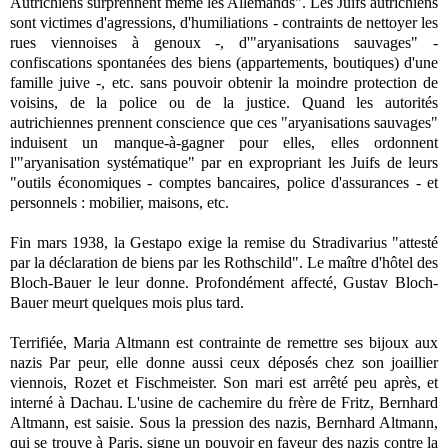
Autrichiens surprennent même les Allemands". Les Juifs autrichiens
sont victimes d'agressions, d'humiliations - contraints de nettoyer les
rues viennoises à genoux -, d'"aryanisations sauvages" -
confiscations spontanées des biens (appartements, boutiques) d'une
famille juive -, etc. sans pouvoir obtenir la moindre protection de
voisins, de la police ou de la justice. Quand les autorités
autrichiennes prennent conscience que ces "aryanisations sauvages"
induisent un manque-à-gagner pour elles, elles ordonnent
l'"aryanisation systématique" par en expropriant les Juifs de leurs
"outils économiques - comptes bancaires, police d'assurances - et
personnels : mobilier, maisons, etc.
Fin mars 1938,
la Gestapo
exige la remise du Stradivarius "attesté
par la déclaration de biens par les Rothschild". Le maître d'hôtel des
Bloch-Bauer le leur donne. Profondément affecté, Gustav Bloch-
Bauer meurt quelques mois plus tard.
Terrifiée, Maria Altmann est contrainte de remettre ses bijoux aux
nazis Par peur, elle donne aussi ceux déposés chez son joaillier
viennois, Rozet et Fischmeister. Son mari est arrêté peu après, et
interné à Dachau. L'usine de cachemire du frère de Fritz, Bernhard
Altmann, est saisie. Sous la pression des nazis, Bernhard Altmann,
qui se trouve à Paris, signe un pouvoir en faveur des nazis contre la