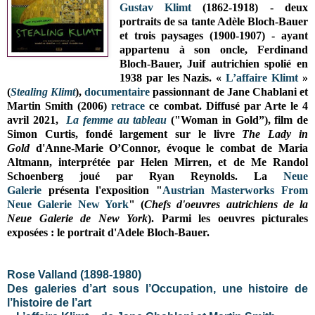
Gustav Klimt
(1862-1918) - deux
portraits de sa tante Adèle Bloch-Bauer
et trois paysages (1900-1907) - ayant
appartenu à son oncle, Ferdinand
Bloch-Bauer, Juif autrichien spolié en
1938 par les Nazis.
«
L’affaire Klimt
»
(
Stealing
Klimt
),
documentaire
passionnant
de Jane Chablani et
Martin Smith (2006)
retrace
ce combat. Diffusé par Arte le 4
avril 2021,
La femme au tableau
(
"Woman in Gold”), film de
Simon Curtis, fondé largement sur le livre
The Lady in
Gold
d'Anne-Marie O’Connor, évoque le combat de Maria
Altmann, interprétée par Helen Mirren, et de Me Randol
Schoenberg joué par Ryan Reynolds. La
Neue
Galerie
présenta l'exposition "
Austrian Masterworks From
Neue Galerie New York
" (
Chefs d'oeuvres autrichiens de la
Neue Galerie de New York
). Parmi les oeuvres picturales
exposées : le portrait d'Adele Bloch-Bauer.
Rose Valland (1898-1980)
Des galeries d’art sous l’Occupation, une histoire de
l’histoire de l’art