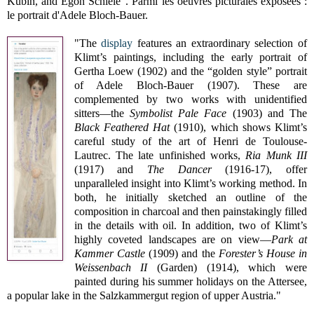
Kubin, and Egon Schiele". Parmi les oeuvres picturales exposées :
le portrait d'Adele Bloch-Bauer.
"The
display
features an extraordinary selection of
Klimt’s paintings, including the early portrait of
Gertha Loew (1902) and the “golden style” portrait
of Adele Bloch-Bauer (1907). These are
complemented by two works with unidentified
sitters—the
Symbolist Pale Face
(1903) and The
Black Feathered Hat
(1910), which shows Klimt’s
careful study of the art of Henri de Toulouse-
Lautrec. The late unfinished works,
Ria Munk III
(1917) and
The Dancer
(1916-17), offer
unparalleled insight into Klimt’s working method. In
both, he initially sketched an outline of the
composition in charcoal and then painstakingly filled
in the details with oil. In addition, two of Klimt’s
highly coveted landscapes are on view—
Park at
Kammer Castle
(1909) and the
Forester’s House in
Weissenbach II
(Garden) (1914), which were
painted during his summer holidays on the Attersee,
a popular lake in the Salzkammergut region of upper Austria."