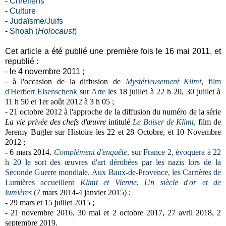
-
Chrétiens
-
Culture
-
Judaïsme/Juifs
-
Shoah (
Holocaust
)
Cet article a été publié une première fois le 16 mai 2011, et
republié :
- le 4 novembre 2011 ;
-
à l'occasion de la diffusion de
Mystérieusement Klimt
,
film
d'
Herbert Eisenschenk
sur
Arte
les 18 juillet à 22 h 20, 30 juillet à
11 h 50 et 1er août 2012 à 3 h 05 ;
- 21 octobre 2012
à l'approche de la diffusion du numéro de la série
La vie privée des chefs d'œuvre
intitulé
Le Baiser de Klimt
,
film de
Jeremy Bugler sur
Histoire
les 22 et 28 Octobre, et 10 Novembre
2012 ;
-
6 mars 2014.
Complément d'enquête
, sur France 2,
évoquera
à 22
h 20 le sort des
œuvres d'art dérobées par les nazis lors de la
Seconde Guerre mondiale
. Aux Baux-de-Provence, les Carrières de
Lumières accueillent
Klimt et Vienne. Un siècle d'or et de
lumières
(
7 mars 2014-4 janvier 2015) ;
- 29 mars et 15 juillet 2015 ;
- 21 novembre 2016, 30 mai et 2 octobre 2017, 27 avril 2018, 2
septembre 2019
.