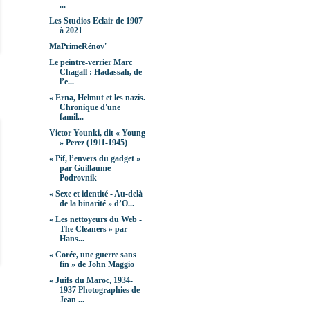
...
Les Studios Eclair de 1907
à 2021
MaPrimeRénov'
Le peintre-verrier Marc
Chagall : Hadassah, de
l’e...
« Erna, Helmut et les nazis.
Chronique d'une
famil...
Victor Younki, dit « Young
» Perez (1911-1945)
« Pif, l’envers du gadget »
par Guillaume
Podrovnik
« Sexe et identité - Au-delà
de la binarité » d’O...
« Les nettoyeurs du Web -
The Cleaners » par
Hans...
« Corée, une guerre sans
fin » de John Maggio
« Juifs du Maroc, 1934-
1937 Photographies de
Jean ...