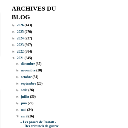
ARCHIVES DU
BLOG
►
2026
(143)
►
2025
(276)
►
2024
(237)
►
2023
(307)
►
2022
(384)
▼
2021
(345)
►
décembre
(35)
►
novembre
(28)
►
octobre
(34)
►
septembre
(20)
►
août
(26)
►
juillet
(36)
►
juin
(29)
►
mai
(24)
▼
avril
(26)
« Les procès de Rastatt -
Des criminels de guerre