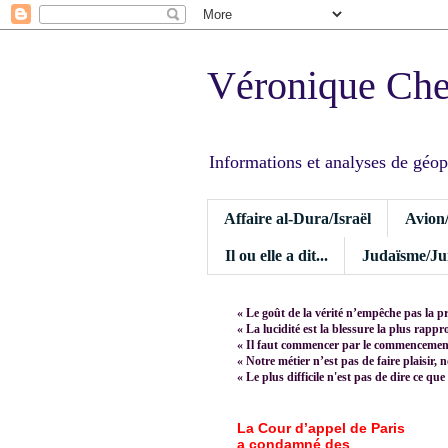
Véronique Ch
Informations et analyses de géopoli
Affaire al-Dura/Israël
Avion
Il ou elle a dit...
Judaïsme/Jui
« Le goût de la vérité n’empêche pas la p
« La lucidité est la blessure la plus rapp
« Il faut commencer par le commencement,
« Notre métier n’est pas de faire plaisir, 
« Le plus difficile n'est pas de dire ce que
La Cour d’appel de Paris
a condamné des