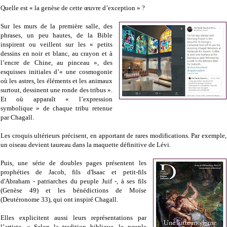
Quelle est « la genèse de cette œuvre d’exception » ?
Sur les murs de la première salle, des
phrases, un peu hautes, de la Bible
inspirent ou veillent sur les « petits
dessins en noir et blanc, au crayon et à
l’encre de Chine, au pinceau », des
esquisses initiales d’« une cosmogonie
où les astres, les éléments et les animaux
surtout, dessinent une ronde des tribus ».
Et où apparaît « l’expression
symbolique » de chaque tribu retenue
par Chagall.
Les croquis ultérieurs précisent, en apportant de rares modifications. Par exemple,
un oiseau devient taureau dans la maquette définitive de Lévi.
Puis, une série de doubles pages présentent les
prophéties de Jacob, fils d'Isaac et petit-fils
d'Abraham - patriarches du peuple Juif -, à ses fils
(Genèse 49) et les bénédictions de Moïse
(Deutéronome 33), qui ont inspiré Chagall.
Elles explicitent aussi leurs représentations par
l’artiste. « Selon la tradition biblique, le peuple