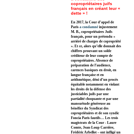
copropriétaires juifs
français en créant leur «
dette » !
En 2017, la Cour d’appel de
Paris
a condamné
injustement
M. B., copropriétaires Juifs
français, pour un prétendu «
arriéré de charges de copropriété
». Et ce, alors qu’elle donnait des
chiffres prouvant un solde
créditeur de leur compte de
copropriétaires. Absence de
préparation de l’audience,
carences basiques en droit, en
langue française et en
arithmétique, déni d’un procès
équitable notamment en violant
les droits de la défense des
justiciables juifs par une
partialité choquante et par une
mansuétude généreuse au
bénéfice du Syndicat des
copropriétaires et de son syndic
Foncia Paris fautifs… Les trois
magistrats de la Cour - Laure
Comte, Jean-Loup Carrière,
Frédéric Arbellot – ont infligé un