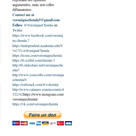
exprimant des opinions
argumentées, mais non celles
diffamatoires.
Contact me at
veroniquechemla5@gmail.com
@VeroniqueChemla
Follow
on
Twitter
https://www.facebook.com/veroniq
ue.chemla.7
https://independent.academia.edu/V
%C3%A9roniqueChemla
https://issuu.com/veroniquechemla
https://fr.scribd.com/chemla-3
http://fr.slideshare.net/veroniqueche
mla7
http://www.youscribe.com/veroniqu
echemla5/
https://substack.com/@vchemla/
http://www.calameo.com/accounts/4
522342
https://www.instagram.com/
veroniquechemla/
https://vk.com/veroniquechemla