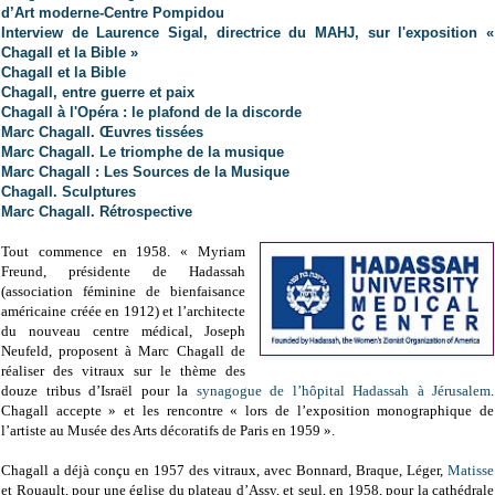
d’Art moderne-Centre Pompidou
Interview de Laurence Sigal, directrice du MAHJ, sur l'exposition «
Chagall et la Bible »
Chagall et la Bible
Chagall, entre guerre et paix
Chagall à l'Opéra : le plafond de la discorde
Marc Chagall. Œuvres tissées
Marc Chagall. Le triomphe de la musique
Marc Chagall : Les Sources de la Musique
Chagall. Sculptures
Marc Chagall. Rétrospective
Tout commence en 1958. « Myriam
Freund, présidente de Hadassah
(association féminine de bienfaisance
américaine créée en 1912) et l’architecte
du nouveau centre médical, Joseph
Neufeld, proposent à Marc Chagall de
réaliser des vitraux sur le thème des
douze tribus d’Israël pour la
synagogue de l’hôpital Hadassah à Jérusalem
.
Chagall accepte » et les rencontre « lors de l’exposition monographique de
l’artiste au Musée des Arts décoratifs de Paris en 1959 ».
Chagall a déjà conçu en 1957 des vitraux, avec Bonnard, Braque, Léger,
Matisse
et Rouault, pour une église du plateau d’Assy, et seul, en 1958, pour la cathédrale