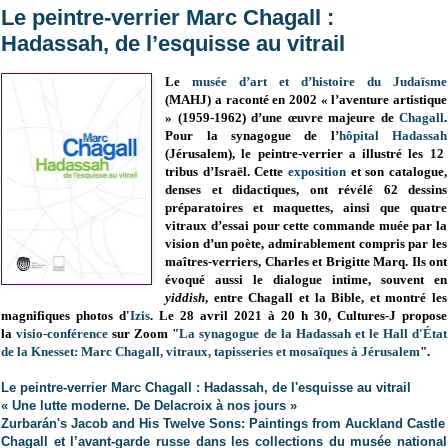
Le peintre-verrier Marc Chagall :
Hadassah, de l’esquisse au vitrail
Le
musée d’art et d’histoire du Judaïsme
(MAHJ) a raconté en 2002 « l’aventure artistique
» (1959-1962) d’une œuvre majeure de
Chagall
.
Pour la synagogue de l’
hôpital Hadassah
(Jérusalem), le peintre-verrier a illustré les 12
tribus d’Israël. Cette
exposition
et son catalogue,
denses et didactiques, ont révélé 62 dessins
préparatoires et maquettes, ainsi que quatre
vitraux d’essai pour cette commande muée par la
vision d’un poète, admirablement compris par les
maîtres-verriers, Charles et Brigitte Marq. Ils ont
évoqué aussi le dialogue intime, souvent en
yiddish
, entre Chagall et la Bible, et montré les
magnifiques photos d'
Izis
.
Le
28 avril 2021 à 20 h 30,
Cultures-J propose
la
visio-conférence
sur Zoom "
La synagogue de la Hadassah et le Hall d'État
de la Knesset: Marc Chagall, vitraux, tapisseries et mosaïques à Jérusalem
".
Le peintre-verrier Marc Chagall : Hadassah, de l'esquisse au vitrail
« Une lutte moderne. De Delacroix à nos jours »
Zurbarán's Jacob and His Twelve Sons: Paintings from Auckland Castle
Chagall et l’avant-garde russe dans les collections du musée national