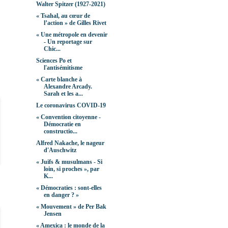
Walter Spitzer (1927-2021)
« Tsahal, au cœur de
l’action » de Gilles Rivet
« Une métropole en devenir
- Un reportage sur
Chic...
Sciences Po et
l'antisémitisme
« Carte blanche à
Alexandre Arcady.
Sarah et les a...
Le coronavirus COVID-19
« Convention citoyenne -
Démocratie en
constructio...
Alfred Nakache, le nageur
d'Auschwitz
« Juifs & musulmans - Si
loin, si proches », par
K...
« Démocraties : sont-elles
en danger ? »
« Mouvement » de Per Bak
Jensen
« Amexica : le monde de la