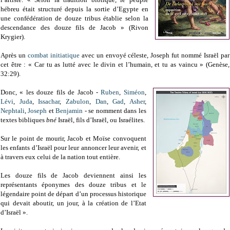
hébreu était structuré depuis la sortie d’Egypte en
une confédération de douze tribus établie selon la
descendance des douze fils de Jacob » (Rivon
Krygier).
Après un
combat initiatique
avec un envoyé céleste, Joseph fut nommé Israël par
cet être : « Car tu as lutté avec le divin et l’humain, et tu as vaincu » (Genèse,
32:29).
Donc, « les douze fils de Jacob -
Ruben
,
Siméon
,
Lévi
,
Juda
,
Issachar
,
Zabulon
,
Dan
,
Gad
,
Asher
,
Nephtali
,
Joseph
et
Benjamin
- se nomment dans les
textes bibliques
bné
Israël, fils d’Israël, ou Israélites.
Sur le point de mourir, Jacob et Moïse convoquent
les enfants d’Israël pour leur annoncer leur avenir, et
à travers eux celui de la nation tout entière.
Les douze fils de Jacob deviennent ainsi les
représentants éponymes des douze tribus et le
légendaire point de départ d’un processus historique
qui devait aboutir, un jour, à la création de l’Etat
d’Israël ».