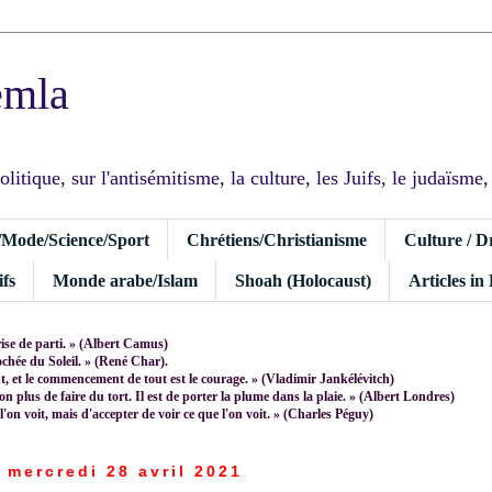
emla
tique, sur l'antisémitisme, la culture, les Juifs, le judaïsme, I
/Mode/Science/Sport
Chrétiens/Christianisme
Culture / D
fs
Monde arabe/Islam
Shoah (Holocaust)
Articles in
rise de parti. » (Albert Camus)
rochée du Soleil. » (René Char).
 et le commencement de tout est le courage. » (Vladimir Jankélévitch)
non plus de faire du tort. Il est de porter la plume dans la plaie. » (Albert Londres)
 l'on voit, mais d'accepter de voir ce que l'on voit. » (Charles Péguy)
mercredi 28 avril 2021