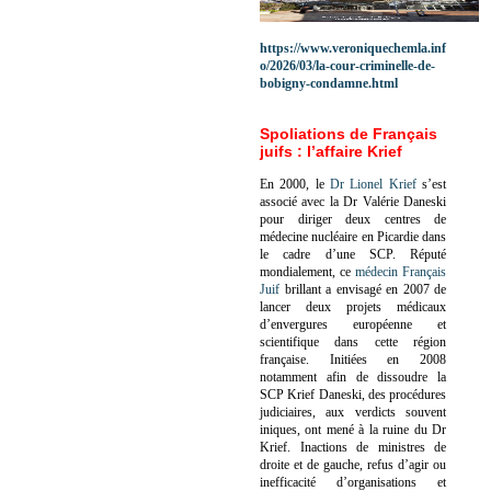
https://www.veroniquechemla.inf
o/2026/03/la-cour-criminelle-de-
bobigny-condamne.html
Spoliations de Français
juifs : l’affaire Krief
En 2000, le
Dr Lionel Krief
s’est
associé avec la Dr Valérie Daneski
pour diriger deux centres de
médecine nucléaire en Picardie dans
le cadre d’une SCP.
Réputé
mondialement, ce
médecin Français
Juif
brillant a envisagé en 2007 de
lancer deux projets médicaux
d’envergures européenne et
scientifique dans cette région
française.
Initiées en 2008
notamment afin de dissoudre la
SCP Krief Daneski, des procédures
judiciaires, aux verdicts souvent
iniques, ont mené à la ruine du Dr
Krief.
Inactions de ministres de
droite et de gauche, refus d’agir ou
inefficacité d’organisations et