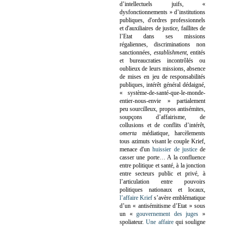
d’intellectuels juifs, «
dysfonctionnements » d’institutions
publiques, d'ordres professionnels
et d'auxiliaires de justice, faillites de
l’Etat dans ses missions
régaliennes, discriminations non
sanctionnées,
establishment
, entités
et bureaucraties incontrôlés ou
oublieux de leurs missions, absence
de mises en jeu de responsabilités
publiques, intérêt général dédaigné,
« système-de-santé-que-le-monde-
entier-nous-envie » partialement
peu sourcilleux, propos antisémites,
soupçons d’affairisme, de
collusions et de conflits d’intérêt,
omerta
médiatique, harcèlements
tous azimuts visant le couple Krief,
menace d'un
huissier de justice
de
casser une porte…
A la confluence
entre politique et santé, à la jonction
entre secteurs public et privé, à
l’articulation entre pouvoirs
politiques nationaux et locaux,
l’affaire Krief
s’avère emblématique
d’un « antisémitisme d’Etat » sous
un «
gouvernement des juges
»
spoliateur.
Une affaire
qui souligne