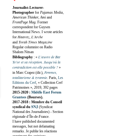
Journalist-Lecturer-
Photographer
for
Pajamas Media,
American Thinker, Ami
and
FrontPage Mag
. Former
correspondent for Guysen
International News. I wrote articles
Haaretz
L'Arche
for
,
Torah Times Magazine
and
Regular columnist on Radio
Shalom Nitsan
L’œuvre de Bat
Bibliography
:
«
Ye’or et sa réception. Jusqu’où la
contradiction est-elle possible ?
»
Femmes,
in Marc Crapez (dir.),
totalitarisme & tyrannie
. Paris,
Les
Editions du Cerf
, « Collection Cerf
Patrimoines », 2019, 392 pages
Middle East Forum
2015-2020 :
Grantees
(Bourses).
2017-2018 : Membre du Conseil
SNJ
syndical du
(Syndicat
National des Journalistes) - Section
régionale d’Île-de-France.
I have published documented
messages, but not defamating
remarks. Je publie les réactions