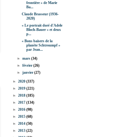
frontière » de Marie
Ba...
Claude Brasseur (1936-
2020)
« Le portrait doré d'Adele
Bloch-Bauer » et deux
p...
« Bons baisers de la
planète Schtroumpf »
par Jean...
►
mars
(34)
►
février
(26)
►
janvier
(27)
►
2020
(337)
►
2019
(221)
►
2018
(185)
►
2017
(134)
►
2016
(98)
►
2015
(68)
►
2014
(50)
►
2013
(22)