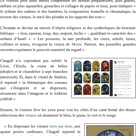
Le visiteur peut ainsi mieux comprendre les dessins préparatoires, plus grands,
mêlant en plus aquarelles, gouaches et collages de papier et tissu, pour indiquer «
le rythme des ombres et des lumières, la composition formelle et chromatique, la
texture des vitraux, le tracé des plombs et les rapports des tons ».
L’homme se devine au travers d’objets religieux et des symboliques du bestiaire
biblique - « lion, taureau, loup, âne, serpent, biche » -, qualifiant le caractère des «
enfants d’Israël ». « Les poissons, la mer profonde, les cieux, soleils, lunes,
collines et tentes, évoquent la vision de
Moïse
. Partout, des prunelles grandes
ouvertes expriment le pouvoir essentiel du regard ».
Chagall n’a cependant pas oublié le
Livre, l’Etoile, la corne de bélier
(
shofar
) et le chandelier à sept branches
(
menorah
). Et, dans le vitrail de Siméon,
il reprend « la thématique des oiseaux
qui s’éloignent et se dispersent,
récurrente dans l’imagerie et le folklore
yiddish
».
Ensuite, le visiteur lève les yeux pour voir les côtés d’un carré formé des douze
réductions des
vitraux
où dominent le bleu, le jaune, le vert et le rouge.
« En disposant les vitraux
trois par trois
, aux
quatre points cardinaux, Chagall reprend la