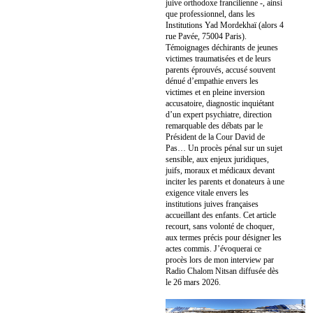
juive orthodoxe francilienne -, ainsi
que professionnel, dans les
Institutions Yad Mordekhaï (alors 4
rue Pavée, 75004 Paris).
Témoignages déchirants de jeunes
victimes traumatisées et de leurs
parents éprouvés, accusé souvent
dénué d’empathie envers les
victimes et en pleine inversion
accusatoire, diagnostic inquiétant
d’un expert psychiatre, direction
remarquable des débats par le
Président de la Cour David de
Pas… Un procès pénal sur un sujet
sensible, aux enjeux juridiques,
juifs, moraux et médicaux devant
inciter les parents et donateurs à une
exigence vitale envers les
institutions juives françaises
accueillant des enfants. Cet article
recourt, sans volonté de choquer,
aux termes précis pour désigner les
actes commis. J’évoquerai ce
procès lors de mon interview par
Radio Chalom Nitsan diffusée dès
le 26 mars 2026.