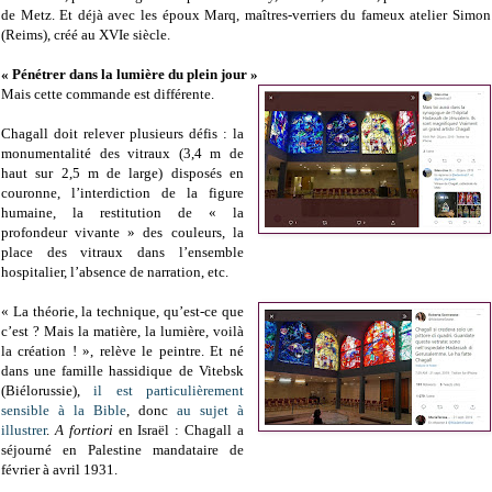
de Metz. Et déjà avec les époux Marq, maîtres-verriers du fameux atelier Simon
(Reims), créé au XVIe siècle.
« Pénétrer dans la lumière du plein jour »
Mais cette commande est différente.
Chagall doit relever plusieurs défis : la
monumentalité des vitraux (3,4 m de
haut sur 2,5 m de large) disposés en
couronne, l’interdiction de la figure
humaine, la restitution de « la
profondeur vivante » des couleurs, la
place des vitraux dans l’ensemble
hospitalier, l’absence de narration, etc.
« La théorie, la technique, qu’est-ce que
c’est ? Mais la matière, la lumière, voilà
la création ! », relève le peintre. Et né
dans une famille hassidique de Vitebsk
(Biélorussie),
il est particulièrement
sensible à la Bible
, donc
au sujet à
illustrer
.
A fortiori
en Israël : Chagall a
séjourné en Palestine mandataire de
février à avril 1931.