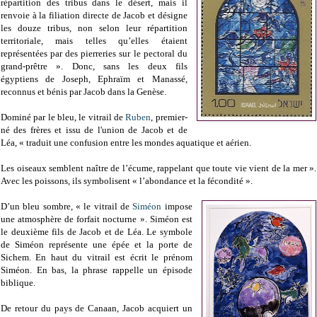
répartition des tribus dans le désert, mais il
renvoie à la filiation directe de Jacob et désigne
les douze tribus, non selon leur répartition
territoriale, mais telles qu’elles étaient
représentées par des pierreries sur le pectoral du
grand-prêtre ». Donc, sans les deux fils
égyptiens de Joseph, Ephraïm et Manassé,
reconnus et bénis par Jacob dans la Genèse.
Dominé par le bleu, le vitrail de
Ruben
, premier-
né des frères et issu de l'union de Jacob et de
Léa, « traduit une confusion entre les mondes aquatique et aérien.
Les oiseaux semblent naître de l’écume, rappelant que toute vie vient de la mer ».
Avec les poissons, ils symbolisent « l’abondance et la fécondité ».
D’un bleu sombre, « le vitrail de
Siméon
impose
une atmosphère de forfait nocturne ». Siméon est
le deuxième fils de Jacob et de Léa. Le symbole
de Siméon représente une épée et la porte de
Sichem.
En haut du vitrail est écrit le prénom
Siméon.
En bas, la phrase rappelle un épisode
biblique.
De retour du pays de Canaan, Jacob acquiert un