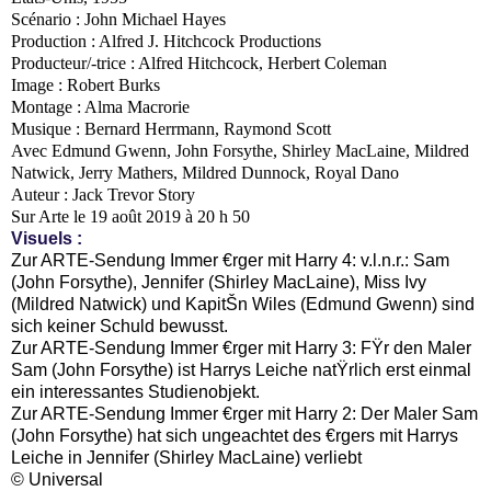
Scénario : John Michael Hayes
Production : Alfred J. Hitchcock Productions
Producteur/-trice : Alfred Hitchcock, Herbert Coleman
Image : Robert Burks
Montage : Alma Macrorie
Musique : Bernard Herrmann, Raymond Scott
Avec Edmund Gwenn, John Forsythe, Shirley MacLaine, Mildred
Natwick, Jerry Mathers, Mildred Dunnock, Royal Dano
Auteur : Jack Trevor Story
Sur Arte le 19 août 2019 à 20 h 50
Visuels :
Zur ARTE-Sendung Immer €rger mit Harry 4: v.l.n.r.: Sam
(John Forsythe), Jennifer (Shirley MacLaine), Miss Ivy
(Mildred Natwick) und KapitŠn Wiles (Edmund Gwenn) sind
sich keiner Schuld bewusst.
Zur ARTE-Sendung Immer €rger mit Harry 3: FŸr den Maler
Sam (John Forsythe) ist Harrys Leiche natŸrlich erst einmal
ein interessantes Studienobjekt.
Zur ARTE-Sendung Immer €rger mit Harry 2: Der Maler Sam
(John Forsythe) hat sich ungeachtet des €rgers mit Harrys
Leiche in Jennifer (Shirley MacLaine) verliebt
© Universal