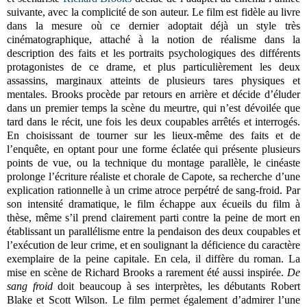
suivante, avec la complicité de son auteur. Le film est fidèle au livre
dans la mesure où ce dernier adoptait déjà un style très
cinématographique, attaché à la notion de réalisme dans la
description des faits et les portraits psychologiques des différents
protagonistes de ce drame, et plus particulièrement les deux
assassins, marginaux atteints de plusieurs tares physiques et
mentales. Brooks procède par retours en arrière et décide d’éluder
dans un premier temps la scène du meurtre, qui n’est dévoilée que
tard dans le récit, une fois les deux coupables arrêtés et interrogés.
En choisissant de tourner sur les lieux-même des faits et de
l’enquête, en optant pour une forme éclatée qui présente plusieurs
points de vue, ou la technique du montage parallèle, le cinéaste
prolonge l’écriture réaliste et chorale de Capote, sa recherche d’une
explication rationnelle à un crime atroce perpétré de sang-froid. Par
son intensité dramatique, le film échappe aux écueils du film à
thèse, même s’il prend clairement parti contre la peine de mort en
établissant un parallélisme entre la pendaison des deux coupables et
l’exécution de leur crime, et en soulignant la déficience du caractère
exemplaire de la peine capitale. En cela, il diffère du roman. La
mise en scène de Richard Brooks a rarement été aussi inspirée.
De
sang froid
doit beaucoup à ses interprètes, les débutants Robert
Blake et Scott Wilson. Le film permet également d’admirer l’une