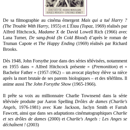
De sa filmographie au cinéma émergent
Mais qui a tué Harry ?
(The Trouble With Harry
, 1955) et
L'Étau (Topaz
, 1969) réalisés par
Alfred Hitchcock,
Madame X
de David Lowell Rich (1966) avec
Lana Turner,
De sang-froid (In Cold Blood
) d’après le roman de
Truman Capote et
The Happy Ending
(1969) réalisés par Richard
Brooks.
Dès 1948, John Forsythe joue dans des séries télévisées, notamment
en 1955 dans « Alfred Hitchcock présente » (
Premonition
) et «
Bachelor Father » (1957-1962) – un avocat playboy élève sa nièce
après la mort brutale de ses parents biologiques – et des téléfilms. Il
anime aussi
The John Forsythe Show
(1965-1966).
Il prête sa voix au millionnaire Charlie Townsend dans la série
télévisée produite par Aaron Spelling
Drôles de dames (Charlie's
Angels
, 1976-1981) avec Kate Jackson, Jaclyn Smith et Farrah
Fawcett, ainsi que dans ses adaptations cinématographiques
Charlie
et ses drôles de dames
(2000) et
Charlie's Angels : Les Anges se
déchaînent !
(2003)