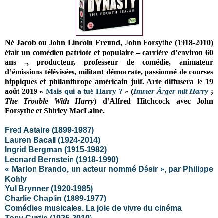
Né Jacob ou John Lincoln Freund, John Forsythe (1918-2010)
était un comédien patriote et populaire – carrière d’environ 60
ans -, producteur, professeur de comédie, animateur
d’émissions télévisées, militant démocrate, passionné de courses
hippiques et philanthrope américain juif. Arte diffusera le 19
août 2019 «
Mais qui a tué Harry ?
» (
Immer Ärger mit Harry
;
The Trouble With Harry
) d’Alfred Hitchcock avec John
Forsythe et Shirley MacLaine.
Fred Astaire
(1899-1987)
Lauren Bacall (1924-2014)
Ingrid Bergman (1915-1982)
Leonard Bernstein (1918-1990)
« Marlon Brando, un acteur nommé Désir », par Philippe
Kohly
Yul Brynner (1920-1985)
Charlie Chaplin (1889-1977)
Comédies musicales. La joie de vivre du cinéma
Tony Curtis (1925-2010)