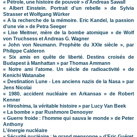
« Pétrole, une histoire de pouvoir » d’Andreas Sawall
« Albert Einstein. Portrait d'un rebelle » de Sylvia
Strasser et Wolfgang Würker
« A la recherche de la mémoire. Eric Kandel, la passion
d'une vie » de Petra Seeger
« Lise Meitner, mère de la bombe atomique » de Wolf
von Truchsess et Andreas G. Wagner
« John von Neumann. Prophète du XXIe siècle », par
Philippe Calderon
« Six amis en quête de liberté. Destins croisés de
Budapest à Manhattan » par Thomas Ammann
« Notre ami l'atome. Un siècle de radioactivité » de
Kenichi Watanabe
« Destination Lune - Les anciens nazis de la Nasa » par
Jens Nicolai
« 1980, accident nucléaire en Arkansas » de Robert
Kenner
« Hiroshima, la véritable histoire » par Lucy Van Beek
« La bombe » par Rushmore Denooyer
« Guerre froide : l'homme qui sauva le monde » de Peter
Anthony
L'énergie nucléaire
« Sécurité nucléaire : le grand mensonge » d’Eric Guéret