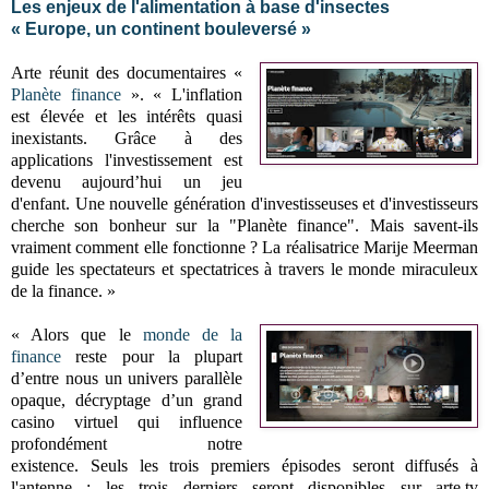
Les enjeux de l'alimentation à base d'insectes
« Europe, un continent bouleversé »
Arte réunit des documentaires «
Planète finance
». « L'inflation
est élevée et les intérêts quasi
inexistants. Grâce à des
applications l'investissement est
devenu aujourd’hui un jeu
d'enfant. Une nouvelle génération d'investisseuses et d'investisseurs
cherche son bonheur sur la "Planète finance". Mais savent-ils
vraiment comment elle fonctionne ? La réalisatrice Marije Meerman
guide les spectateurs et spectatrices à travers le monde miraculeux
de la finance. »
« Alors que le
monde de la
finance
reste pour la plupart
d’entre nous un univers parallèle
opaque, décryptage d’un grand
casino virtuel qui influence
profondément notre
existence.
Seuls les trois premiers épisodes seront diffusés à
l'antenne ; les trois derniers seront disponibles sur arte.tv