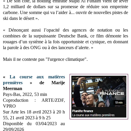
« De son côté, la holding émiratie Majid Al Futtaim vient de lever
1,2 milliard de dollars sur sa promesse de réduire son empreinte
carbone. Une somme qui va l’aider à... ouvrir de nouvelles pistes de
ski dans le désert ».
« Dénonçant aussi l’opacité des agences de notation ou les
combines de la surpuissante Deutsche Bank, ce film démonte les
rouages d’un système à la fois opportuniste et cynique, en donnant
la parole à des ONG ou à des lanceurs d’alerte. »
Mais il ne conteste pas "l'urgence climatique".
«
La course aux matières
premières
» de Marije
Meerman
Pays-Bas, 2022, 53 min
Coproduction : ARTE/ZDF,
VPRO
Sur Arte les 18 avril 2023 à 20 h
55, 21 avril 2023 à 9 h 25
Disponible du 03/04/2023 au
29/09/2026