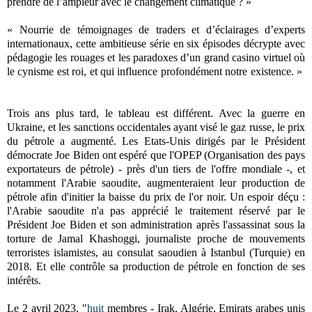
prendre de l’ampleur avec le changement climatique ? »
« Nourrie de témoignages de traders et d’éclairages d’experts
internationaux, cette ambitieuse série en six épisodes décrypte avec
pédagogie les rouages et les paradoxes d’un grand casino virtuel où
le cynisme est roi, et qui influence profondément notre existence. »
Trois ans plus tard, le tableau est différent. Avec la guerre en
Ukraine, et les sanctions occidentales ayant visé le gaz russe, le prix
du pétrole a augmenté. Les Etats-Unis dirigés par le Président
démocrate Joe Biden ont espéré que l'OPEP (Organisation des pays
exportateurs de pétrole) - près d'un tiers de l'offre mondiale -, et
notamment l'Arabie saoudite, augmenteraient leur production de
pétrole afin d'initier la baisse du prix de l'or noir. Un espoir déçu :
l'Arabie saoudite n'a pas apprécié le traitement réservé par le
Président Joe Biden et son administration après l'assassinat sous la
torture de Jamal Khashoggi, journaliste proche de mouvements
terroristes islamistes, au consulat saoudien à Istanbul (Turquie) en
2018. Et elle contrôle sa production de pétrole en fonction de ses
intérêts.
Le 2 avril 2023, "
huit
membres - Irak, Algérie, Emirats arabes unis