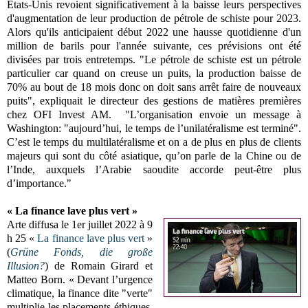
Etats-Unis revoient significativement à la baisse leurs perspectives
d'augmentation de leur production de pétrole de schiste pour 2023.
Alors qu'ils anticipaient début 2022 une hausse quotidienne d'un
million de barils pour l'année suivante, ces prévisions ont été
divisées par trois entretemps. "Le pétrole de schiste est un pétrole
particulier car quand on creuse un puits, la production baisse de
70% au bout de 18 mois donc on doit sans arrêt faire de nouveaux
puits", expliquait le directeur des gestions de matières premières
chez OFI Invest AM. "L’organisation envoie un message à
Washington: "aujourd’hui, le temps de l’unilatéralisme est terminé".
C’est le temps du multilatéralisme et on a de plus en plus de clients
majeurs qui sont du côté asiatique, qu’on parle de la Chine ou de
l’Inde, auxquels l’Arabie saoudite accorde peut-être plus
d’importance."
« La finance lave plus vert »
Arte diffusa le 1er juillet 2022 à 9
h 25 «
La finance lave plus vert
»
(
Grüne Fonds, die große
Illusion?
) de Romain Girard et
Matteo Born. « Devant l’urgence
climatique, la finance dite "verte"
multiplie les placements éthiques,