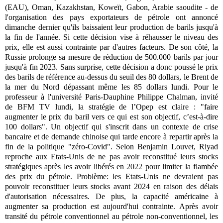
(EAU), Oman, Kazakhstan, Koweït, Gabon, Arabie saoudite - de
l'organisation des pays exportateurs de pétrole ont annoncé
dimanche dernier qu'ils baissaient leur production de barils jusqu'à
la fin de l'année. Si cette décision vise à réhausser le niveau des
prix, elle est aussi contrainte par d'autres facteurs. De son côté, la
Russie prolonge sa mesure de réduction de 500.000 barils par jour
jusqu'à fin 2023. Sans surprise, cette décision a donc poussé le prix
des barils de référence au-dessus du seuil des 80 dollars, le Brent de
la mer du Nord dépassant même les 85 dollars lundi. Pour le
professeur à l'université Paris-Dauphine Philippe Chalman, invité
de BFM TV lundi, la stratégie de l’Opep est claire : "faire
augmenter le prix du baril vers ce qui est son objectif, c’est-à-dire
100 dollars". Un objectif qui s'inscrit dans un contexte de crise
bancaire et de demande chinoise qui tarde encore à repartir après la
fin de la politique "zéro-Covid". Selon Benjamin Louvet, Riyad
reproche aux Etats-Unis de ne pas avoir reconstitué leurs stocks
stratégiques après les avoir libérés en 2022 pour limiter la flambée
des prix du pétrole. Problème: les Etats-Unis ne devraient pas
pouvoir reconstituer leurs stocks avant 2024 en raison des délais
d'autorisation nécessaires. De plus, la capacité américaine à
augmenter sa production est aujourd'hui contrainte. Après avoir
transité du pétrole conventionnel au pétrole non-conventionnel, les