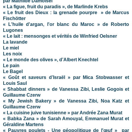
par Mathilde Damoisel
« La figue, fruit du paradis », de Marlinde Krebs
« Le fruit des Dieux : la grenade pourpre » de Marcus
Fischötter
« L'huile d'argan, l'or blanc du Maroc » de Roberto
Lugones
« Le lait : mensonges et vérités de Winfried Oelsner
La lavande
Le miel
Les noix
« Le monde des olives », d’Albert Knechtel
Le pain
Le Bagel
« Goût et saveurs d’Israël » par Mica Stobwasser et
Louis Saul
« Shabbat dinners » de Vanessa Zibi, Leslie Gogois et
Guillaume Czerw
« My Jewish Bakery » de Vanessa Zibi, Noa Katz et
Guillaume Czerw
« La cuisine juive tunisienne » par Andrée Zana Murat
« Babka Zana » de Sarah Amouyal, Emmanuel Murat et
Géraldine Martens
« Pauvres poulets - Une géopolitique de l'œuf »
par