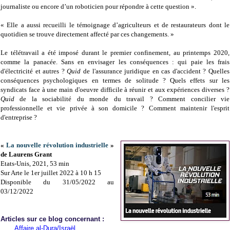
journaliste ou encore d’un roboticien pour répondre à cette question ».
« Elle a aussi recueilli le témoignage d’agriculteurs et de restaurateurs dont le
quotidien se trouve directement affecté par ces changements. »
Le télétravail a été imposé durant le premier confinement, au printemps 2020,
comme la panacée. Sans en envisager les conséquences : qui paie les frais
d'électricité et autres ?
Quid
de l'assurance juridique en cas d'accident ? Quelles
conséquences psychologiques en termes de solitude ? Quels effets sur les
syndicats face à une main d'oeuvre difficile à réunir et aux expériences diverses ?
Quid
de la sociabilité du monde du travail ? Comment concilier vie
professionnelle et vie privée à son domicile ? Comment maintenir l'esprit
d'entreprise ?
«
La nouvelle révolution industrielle
»
de Laurens Grant
Etats-Unis, 2021, 53 min
Sur Arte le 1er juillet 2022 à 10 h 15
Disponible du 31/05/2022 au
03/12/2022
Articles sur ce blog concernant :
Affaire al-Dura/Israël