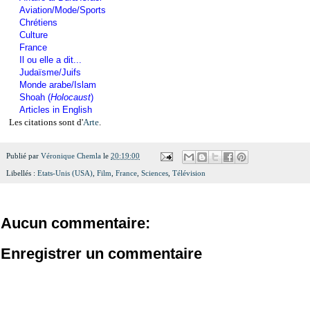
Aviation/Mode/Sports
Chrétiens
Culture
France
Il ou elle a dit...
Judaïsme/Juifs
Monde arabe/Islam
Shoah (
Holocaust
)
Articles in English
Les citations sont d'
Arte
.
Publié par
Véronique Chemla
le
20:19:00
Libellés :
Etats-Unis (USA)
,
Film
,
France
,
Sciences
,
Télévision
Aucun commentaire:
Enregistrer un commentaire