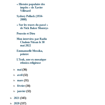
« Histoire populaire des
impôts » de Xavier
Villetard
Sydney Pollack (1934-
2008)
« Sur les traces du passé »
de Nick Baker Monteys
Poussin et Dieu
Mon interview par Radio
Chalom Nitsan le 30
mai 2022
Emmanuelle Messika,
peintre
L’Irak, une ex-mosaïque
ethnico-religieuse
►
mai
(36)
►
avril
(32)
►
mars
(31)
►
février
(34)
►
janvier
(32)
►
2021
(345)
►
2020
(337)