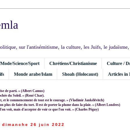
emla
tique, sur l'antisémitisme, la culture, les Juifs, le judaïsme, I
/Mode/Science/Sport
Chrétiens/Christianisme
Culture / D
fs
Monde arabe/Islam
Shoah (Holocaust)
Articles in
rise de parti. » (Albert Camus)
rochée du Soleil. » (René Char).
 et le commencement de tout est le courage. » (Vladimir Jankélévitch)
non plus de faire du tort. Il est de porter la plume dans la plaie. » (Albert Londres)
 l'on voit, mais d'accepter de voir ce que l'on voit. » (Charles Péguy)
dimanche 26 juin 2022