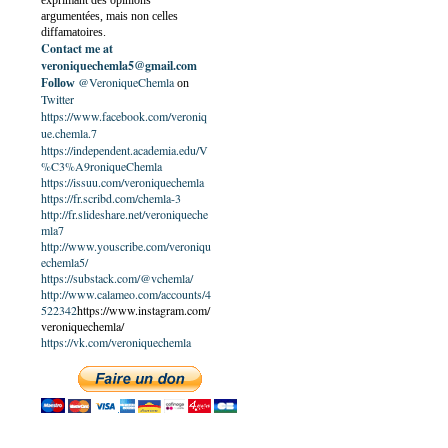
exprimant des opinions
argumentées, mais non celles
diffamatoires.
Contact me at
veroniquechemla5@gmail.com
@VeroniqueChemla
Follow
on
Twitter
https://www.facebook.com/veroniq
ue.chemla.7
https://independent.academia.edu/V
%C3%A9roniqueChemla
https://issuu.com/veroniquechemla
https://fr.scribd.com/chemla-3
http://fr.slideshare.net/veroniqueche
mla7
http://www.youscribe.com/veroniqu
echemla5/
https://substack.com/@vchemla/
http://www.calameo.com/accounts/4
522342
https://www.instagram.com/
veroniquechemla/
https://vk.com/veroniquechemla