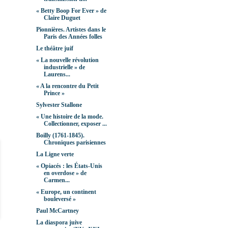
« Betty Boop For Ever » de
Claire Duguet
Pionnières. Artistes dans le
Paris des Années folles
Le théâtre juif
« La nouvelle révolution
industrielle » de
Laurens...
« A la rencontre du Petit
Prince »
Sylvester Stallone
« Une histoire de la mode.
Collectionner, exposer ...
Boilly (1761-1845).
Chroniques parisiennes
La Ligne verte
« Opiacés : les États-Unis
en overdose » de
Carmen...
« Europe, un continent
bouleversé »
Paul McCartney
La diaspora juive