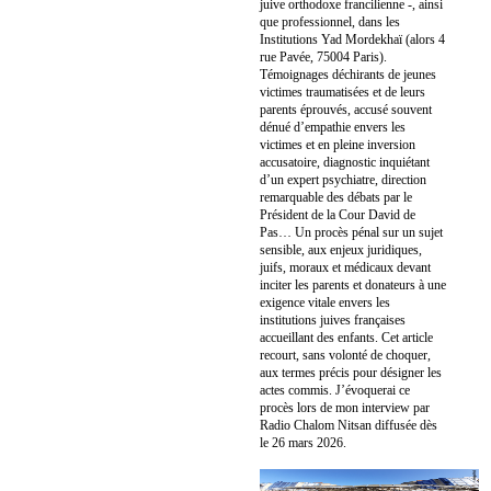
juive orthodoxe francilienne -, ainsi
que professionnel, dans les
Institutions Yad Mordekhaï (alors 4
rue Pavée, 75004 Paris).
Témoignages déchirants de jeunes
victimes traumatisées et de leurs
parents éprouvés, accusé souvent
dénué d’empathie envers les
victimes et en pleine inversion
accusatoire, diagnostic inquiétant
d’un expert psychiatre, direction
remarquable des débats par le
Président de la Cour David de
Pas… Un procès pénal sur un sujet
sensible, aux enjeux juridiques,
juifs, moraux et médicaux devant
inciter les parents et donateurs à une
exigence vitale envers les
institutions juives françaises
accueillant des enfants. Cet article
recourt, sans volonté de choquer,
aux termes précis pour désigner les
actes commis. J’évoquerai ce
procès lors de mon interview par
Radio Chalom Nitsan diffusée dès
le 26 mars 2026.