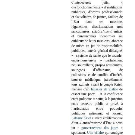
d’intellectuels juifs, «
dysfonctionnements » d’institutions
publiques, d'ordres professionnels
et d'auxiliaires de justice, faillites de
l’Etat dans ses missions
régaliennes, discriminations non
sanctionnées,
establishment
, entités
et bureaucraties incontrôlés ou
oublieux de leurs missions, absence
de mises en jeu de responsabilités
publiques, intérêt général dédaigné,
« système-de-santé-que-le-monde-
entier-nous-envie » partialement
peu sourcilleux, propos antisémites,
soupçons d’affairisme, de
collusions et de conflits d’intérêt,
omerta
médiatique, harcèlements
tous azimuts visant le couple Krief,
menace d'un
huissier de justice
de
casser une porte…
A la confluence
entre politique et santé, à la jonction
entre secteurs public et privé, à
l’articulation entre pouvoirs
politiques nationaux et locaux,
l’affaire Krief
s’avère emblématique
d’un « antisémitisme d’Etat » sous
un «
gouvernement des juges
»
spoliateur.
Une affaire
qui souligne