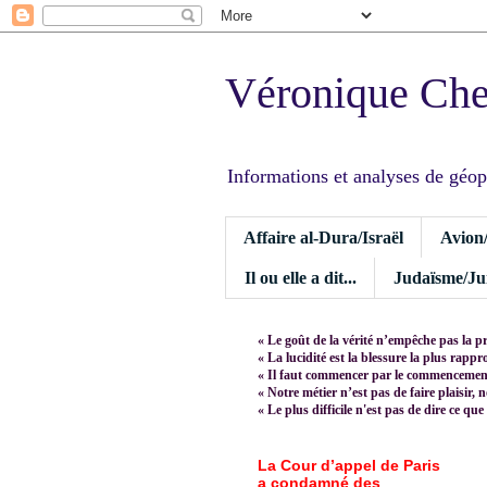
Véronique Ch
Informations et analyses de géopoli
Affaire al-Dura/Israël
Avion
Il ou elle a dit...
Judaïsme/Jui
« Le goût de la vérité n’empêche pas la p
« La lucidité est la blessure la plus rapp
« Il faut commencer par le commencement,
« Notre métier n’est pas de faire plaisir, 
« Le plus difficile n'est pas de dire ce que
La Cour d’appel de Paris
a condamné des