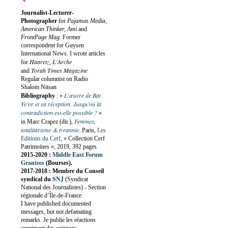
Journalist-Lecturer-
Photographer
for
Pajamas Media,
American Thinker, Ami
and
FrontPage Mag
. Former
correspondent for Guysen
International News. I wrote articles
Haaretz
L'Arche
for
,
Torah Times Magazine
and
Regular columnist on Radio
Shalom Nitsan
L’œuvre de Bat
Bibliography
:
«
Ye’or et sa réception. Jusqu’où la
contradiction est-elle possible ?
»
Femmes,
in Marc Crapez (dir.),
totalitarisme & tyrannie
. Paris,
Les
Editions du Cerf
, « Collection Cerf
Patrimoines », 2019, 392 pages
Middle East Forum
2015-2020 :
Grantees
(Bourses).
2017-2018 : Membre du Conseil
SNJ
syndical du
(Syndicat
National des Journalistes) - Section
régionale d’Île-de-France.
I have published documented
messages, but not defamating
remarks. Je publie les réactions