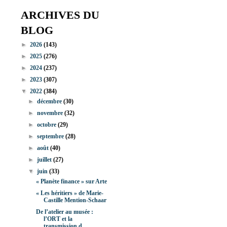
ARCHIVES DU
BLOG
►
2026
(143)
►
2025
(276)
►
2024
(237)
►
2023
(307)
▼
2022
(384)
►
décembre
(30)
►
novembre
(32)
►
octobre
(29)
►
septembre
(28)
►
août
(40)
►
juillet
(27)
▼
juin
(33)
« Planète finance » sur Arte
« Les héritiers » de Marie-
Castille Mention-Schaar
De l’atelier au musée :
l’ORT et la
transmission d...