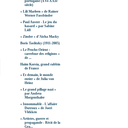
portugaise (XVe-XXIe
siècle)
« Lili Marleen » de Rainer
Werner Fassbinder
« Paul Auster - Le jeu du
hasard » par Sabine
Lidl
« Zinder » d’Aïcha Macky
Boris Taslitzky (1911-2005)
« Le Proche-Orient :
carrefour des religions »
de ...
Haïm Korsia, grand rabbin
de France
« Et demain, le monde
entier » de Julia von
Heinz
« Le grand pillage nazi »
par Andrea
Morgenthaler
« Innommable - L'affaire
Dutroux » de Joeri
Vlekken
« Artistes, guerre et
propagande - Récit de la
Gra...