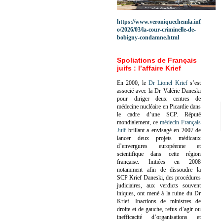
https://www.veroniquechemla.inf
o/2026/03/la-cour-criminelle-de-
bobigny-condamne.html
Spoliations de Français
juifs : l’affaire Krief
En 2000, le
Dr Lionel Krief
s’est
associé avec la Dr Valérie Daneski
pour diriger deux centres de
médecine nucléaire en Picardie dans
le cadre d’une SCP.
Réputé
mondialement, ce
médecin Français
Juif
brillant a envisagé en 2007 de
lancer deux projets médicaux
d’envergures européenne et
scientifique dans cette région
française.
Initiées en 2008
notamment afin de dissoudre la
SCP Krief Daneski, des procédures
judiciaires, aux verdicts souvent
iniques, ont mené à la ruine du Dr
Krief.
Inactions de ministres de
droite et de gauche, refus d’agir ou
inefficacité d’organisations et