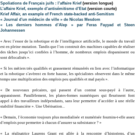
Spoliations de Français juifs : l’affaire Krief
(version longue)
L’affaire Krief, exemple d’antisémitisme d’Etat
(version courte)
Krief Affair, an example of French state-backed anti-Semitism
« Journal d'un médecin de ville » de Nicolas Mesdom
« Les derniers hommes d’Alep » par Feras Fayyad et Steen
Johannessen
« Avec l’essor de la robotique et de l’intelligence artificielle, le monde du travail
est en pleine mutation. Tandis que l’on construit des machines capables de réaliser
des tâches jusqu’ici confiées à l’homme, de nombreux emplois disparaissent ou
sont délocalisés ».
« Si les métiers très qualifiés et grassement rémunérés en lien avec l’informatique
et la robotique s’avèrent en forte hausse, les spécialistes observent dans le même
temps une multiplication des emplois peu qualifiés et mal payés ».
« De nouveaux précaires, qui passent d’un contrat sous-payé à l’autre,
apparaissent. Parallèlement, les plates-formes numériques qui fleurissent font
appel à des travailleurs indépendants, sans leur permettre d’accéder à une réelle
stabilité financière ». Une Ubérisation...
« Demain, l’économie toujours plus mondialisée et numérisée fournira-t-elle assez
d’emplois pour permettre à chacun d’assurer sa subsistance ? »
« La réalisatrice Laurens Grant est allée à la rencontre d’historiens, d’un