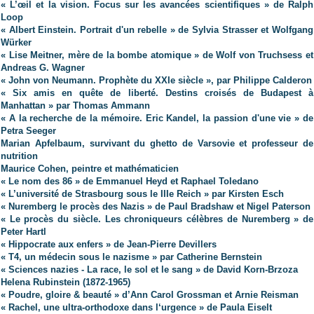
« L’œil et la vision. Focus sur les avancées scientifiques » de Ralph
Loop
« Albert Einstein. Portrait d'un rebelle » de Sylvia Strasser et Wolfgang
Würker
« Lise Meitner, mère de la bombe atomique » de Wolf von Truchsess et
Andreas G. Wagner
« John von Neumann. Prophète du XXIe siècle », par Philippe Calderon
« Six amis en quête de liberté. Destins croisés de Budapest à
Manhattan » par Thomas Ammann
« A la recherche de la mémoire. Eric Kandel, la passion d'une vie » de
Petra Seeger
Marian Apfelbaum, survivant du ghetto de Varsovie et professeur de
nutrition
Maurice Cohen, peintre et mathématicien
« Le nom des 86 » de Emmanuel Heyd et Raphael Toledano
« L’université de Strasbourg sous le IIIe Reich » par Kirsten Esch
« Nuremberg le procès des Nazis » de Paul Bradshaw et Nigel Paterson
« Le procès du siècle. Les chroniqueurs célèbres de Nuremberg » de
Peter Hartl
« Hippocrate aux enfers » de Jean-Pierre Devillers
« T4, un médecin sous le nazisme » par Catherine Bernstein
« Sciences nazies - La race, le sol et le sang » de David Korn-Brzoza
Helena Rubinstein
(1872-1965)
« Poudre, gloire & beauté » d’Ann Carol Grossman et Arnie Reisman
« Rachel, une ultra-orthodoxe dans l‘urgence » de Paula Eiselt