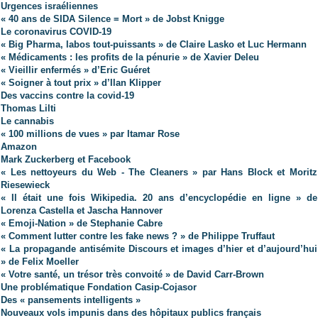
Urgences israéliennes
« 40 ans de SIDA Silence = Mort » de Jobst Knigge
Le coronavirus COVID-19
« Big Pharma, labos tout-puissants » de Claire Lasko et Luc Hermann
« Médicaments : les profits de la pénurie » de Xavier Deleu
« Vieillir enfermés » d’Eric Guéret
« Soigner à tout prix » d’Ilan Klipper
Des vaccins contre la covid-19
Thomas Lilti
Le cannabis
« 100 millions de vues » par Itamar Rose
Amazon
Mark Zuckerberg et Facebook
« Les nettoyeurs du Web - The Cleaners » par Hans Block et Moritz
Riesewieck
« Il était une fois Wikipedia. 20 ans d’encyclopédie en ligne » de
Lorenza Castella et Jascha Hannover
« Emoji-Nation » de Stephanie Cabre
« Comment lutter contre les fake news ? » de Philippe Truffaut
« La propagande antisémite Discours et images d’hier et d’aujourd’hui
» de Felix Moeller
« Votre santé, un trésor très convoité » de David Carr-Brown
Une problématique Fondation Casip-Cojasor
Des « pansements intelligents »
Nouveaux vols impunis dans des hôpitaux publics français