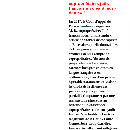
copropriétaires juifs
français en créant leur «
dette » !
En 2017, la Cour d’appel de
Paris
a condamné
injustement
M. B., copropriétaires Juifs
français, pour un prétendu «
arriéré de charges de copropriété
». Et ce, alors qu’elle donnait des
chiffres prouvant un solde
créditeur de leur compte de
copropriétaires. Absence de
préparation de l’audience,
carences basiques en droit, en
langue française et en
arithmétique, déni d’un procès
équitable notamment en violant
les droits de la défense des
justiciables juifs par une
partialité choquante et par une
mansuétude généreuse au
bénéfice du Syndicat des
copropriétaires et de son syndic
Foncia Paris fautifs… Les trois
magistrats de la Cour - Laure
Comte, Jean-Loup Carrière,
Frédéric Arbellot – ont infligé un