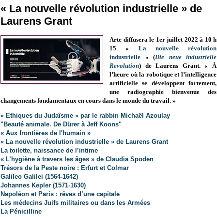
« La nouvelle révolution industrielle » de
Laurens Grant
Arte diffusera le 1er juillet 2022 à 10 h
15 «
La nouvelle révolution
industrielle
» (
Die neue industrielle
Revolution
) de Laurens Grant. « À
l’heure où la robotique et l’intelligence
artificielle se développent fortement,
une radiographie bienvenue des
changements fondamentaux en cours dans le monde du travail. »
« Ethiques du Judaïsme » par le rabbin Michaël Azoulay
"Beauté animale. De Dürer à Jeff Koons"
«
Aux frontières de l'humain
»
« La nouvelle révolution industrielle » de Laurens Grant
La toilette, naissance de l’intime
« L’hygiène à travers les âges » de Claudia Spoden
Trésors de la Peste noire : Erfurt et Colmar
Galileo Galilei (1564-1642)
Johannes Kepler (1571-1630)
Napoléon et Paris : rêves d’une capitale
Les médecins Juifs militaires ou dans les Armées
La Pénicilline