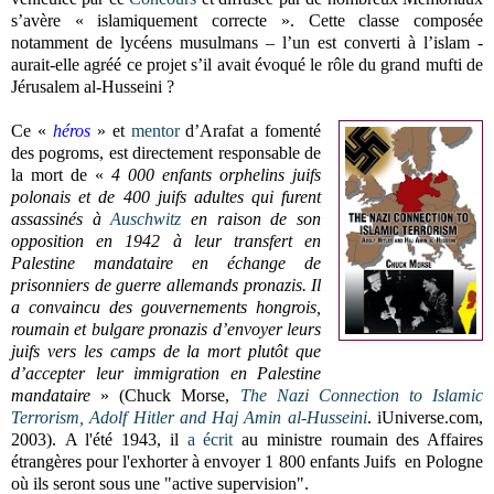
s’avère « islamiquement correcte ». Cette classe composée
notamment de lycéens musulmans – l’un est converti à l’islam -
aurait-elle agréé ce projet s’il avait évoqué le rôle du grand mufti de
Jérusalem al-Husseini ?
Ce «
héros
» et
mentor
d’Arafat a fomenté
des pogroms, est directement responsable de
la mort de «
4 000 enfants orphelins juifs
polonais et de 400 juifs adultes qui furent
assassinés à
Auschwitz
en raison de son
opposition en 1942 à leur transfert en
Palestine mandataire en échange de
prisonniers de guerre allemands pronazis. Il
a convaincu des gouvernements hongrois,
roumain et bulgare pronazis d’envoyer leurs
juifs vers les camps de la mort plutôt que
d’accepter leur immigration en Palestine
mandataire
» (Chuck Morse,
The Nazi Connection to Islamic
Terrorism, Adolf Hitler and Haj Amin al-Husseini
. iUniverse.com,
2003).
A l'été 1943, il
a écrit
au ministre roumain des Affaires
étrangères pour l'exhorter à envoyer 1 800 enfants Juifs en Pologne
où ils seront sous une "active supervision".