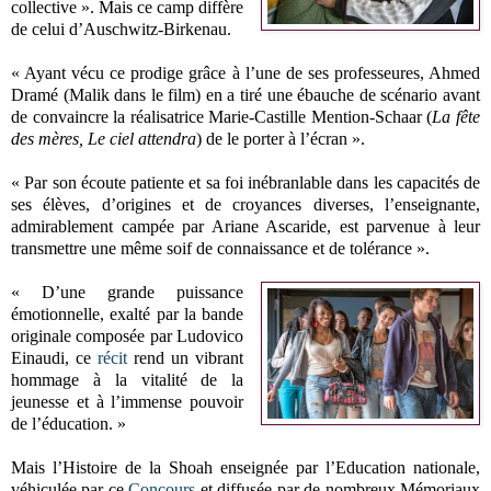
collective ». Mais ce camp diffère
de celui d’Auschwitz-Birkenau.
« Ayant vécu ce prodige grâce à l’une de ses professeures, Ahmed
Dramé (Malik dans le film) en a tiré une ébauche de scénario avant
de convaincre la réalisatrice Marie-Castille Mention-Schaar (
La fête
des mères, Le ciel attendra
) de le porter à l’écran ».
« Par son écoute patiente et sa foi inébranlable dans les capacités de
ses élèves, d’origines et de croyances diverses, l’enseignante,
admirablement campée par Ariane Ascaride, est parvenue à leur
transmettre une même soif de connaissance et de tolérance ».
« D’une grande puissance
émotionnelle, exalté par la bande
originale composée par Ludovico
Einaudi, ce
récit
rend un vibrant
hommage à la vitalité de la
jeunesse et à l’immense pouvoir
de l’éducation. »
Mais l’Histoire de la Shoah enseignée par l’Education nationale,
véhiculée par ce
Concours
et diffusée par de nombreux Mémoriaux