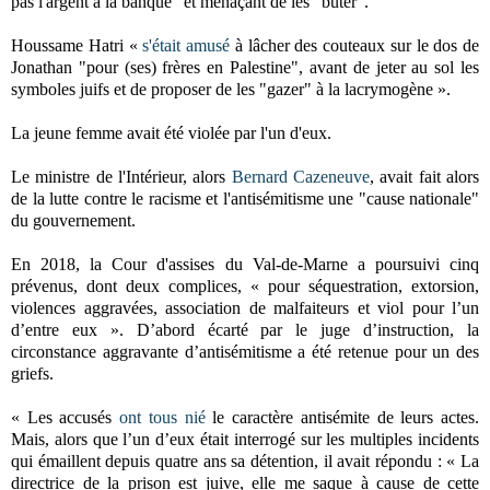
pas l'argent à la banque" et menaçant de les "buter".
Houssame Hatri «
s'était amusé
à lâcher des couteaux sur le dos de
Jonathan "pour (ses) frères en Palestine", avant de jeter au sol les
symboles juifs et de proposer de les "gazer" à la lacrymogène ».
La jeune femme avait été violée par l'un d'eux.
Le ministre de l'Intérieur, alors
Bernard Cazeneuve
, avait fait alors
de la lutte contre le racisme et l'antisémitisme une "cause nationale"
du gouvernement.
En 2018, la Cour d'assises du Val-de-Marne a poursuivi cinq
prévenus, dont deux complices, « pour séquestration, extorsion,
violences aggravées, association de malfaiteurs et viol pour l’un
d’entre eux ». D’abord écarté par le juge d’instruction, la
circonstance aggravante d’antisémitisme a été retenue pour un des
griefs.
« Les accusés
ont tous nié
le caractère antisémite de leurs actes.
Mais, alors que l’un d’eux était interrogé sur les multiples incidents
qui émaillent depuis quatre ans sa détention, il avait répondu : « La
directrice de la prison est juive, elle me saque à cause de cette