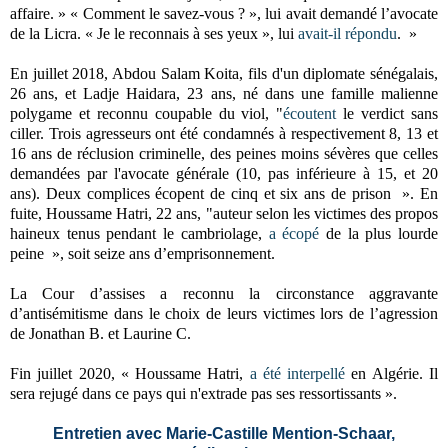
affaire. » « Comment le savez-vous ? », lui avait demandé l’avocate
de la Licra. « Je le reconnais à ses yeux », lui
avait-il répondu
. »
En juillet 2018, Abdou Salam Koita, fils d'un diplomate sénégalais,
26 ans, et Ladje Haidara, 23 ans, né dans une famille malienne
polygame et reconnu coupable du viol, "
écoutent
le verdict sans
ciller. Trois agresseurs ont été condamnés à respectivement 8, 13 et
16 ans de réclusion criminelle, des peines moins sévères que celles
demandées par l'avocate générale (10, pas inférieure à 15, et 20
ans). Deux complices écopent de cinq et six ans de prison ». En
fuite, Houssame Hatri, 22 ans, "auteur selon les victimes des propos
haineux tenus pendant le cambriolage,
a écopé
de la plus lourde
peine », soit seize ans d’emprisonnement.
La Cour d’assises a reconnu la circonstance aggravante
d’antisémitisme dans le choix de leurs victimes lors de l’agression
de Jonathan B. et Laurine C.
Fin juillet 2020, « Houssame Hatri,
a été interpellé
en Algérie. Il
sera rejugé dans ce pays qui n'extrade pas ses ressortissants »
.
Entretien avec Marie‐Castille Mention‐Schaar,