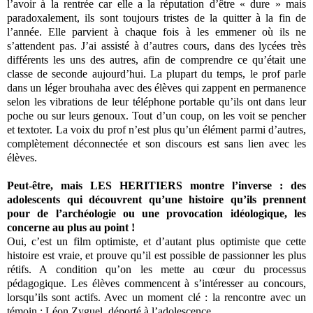
l’avoir à la rentrée car elle a la réputation d’être « dure » mais
paradoxalement, ils sont toujours tristes de la quitter à la fin de
l’année. Elle parvient à chaque fois à les emmener où ils ne
s’attendent pas. J’ai assisté à d’autres cours, dans des lycées très
différents les uns des autres, afin de comprendre ce qu’était une
classe de seconde aujourd’hui. La plupart du temps, le prof parle
dans un léger brouhaha avec des élèves qui zappent en permanence
selon les vibrations de leur téléphone portable qu’ils ont dans leur
poche ou sur leurs genoux. Tout d’un coup, on les voit se pencher
et textoter. La voix du prof n’est plus qu’un élément parmi d’autres,
complètement déconnectée et son discours est sans lien avec les
élèves.
Peut‐être, mais LES HERITIERS montre l’inverse : des
adolescents qui découvrent qu’une histoire qu’ils prennent
pour de l’archéologie ou une provocation idéologique, les
concerne au plus au point !
Oui, c’est un film optimiste, et d’autant plus optimiste que cette
histoire est vraie, et prouve qu’il est possible de passionner les plus
rétifs. A condition qu’on les mette au cœur du processus
pédagogique. Les élèves commencent à s’intéresser au concours,
lorsqu’ils sont actifs. Avec un moment clé : la rencontre avec un
témoin : Léon Zyguel, déporté à l’adolescence.