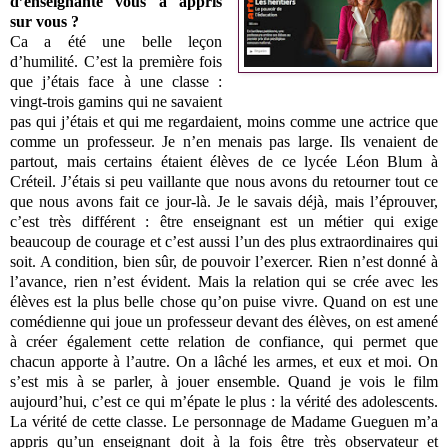
d’enseignante vous a appris
sur vous ?
Ca a été une belle leçon
d’humilité. C’est la première fois
que j’étais face à une classe :
vingt‐trois gamins qui ne savaient
pas qui j’étais et qui me regardaient, moins comme une actrice que
comme un professeur. Je n’en menais pas large. Ils venaient de
partout, mais certains étaient élèves de ce lycée Léon Blum à
Créteil. J’étais si peu vaillante que nous avons du retourner tout ce
que nous avons fait ce jour‐là. Je le savais déjà, mais l’éprouver,
c’est très différent : être enseignant est un métier qui exige
beaucoup de courage et c’est aussi l’un des plus extraordinaires qui
soit. A condition, bien sûr, de pouvoir l’exercer. Rien n’est donné à
l’avance, rien n’est évident. Mais la relation qui se crée avec les
élèves est la plus belle chose qu’on puise vivre. Quand on est une
comédienne qui joue un professeur devant des élèves, on est amené
à créer également cette relation de confiance, qui permet que
chacun apporte à l’autre. On a lâché les armes, et eux et moi. On
s’est mis à se parler, à jouer ensemble. Quand je vois le film
aujourd’hui, c’est ce qui m’épate le plus : la vérité des adolescents.
La vérité de cette classe. Le personnage de Madame Gueguen m’a
appris qu’un enseignant doit à la fois être très observateur et