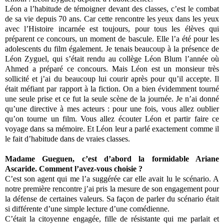
Léon a l’habitude de témoigner devant des classes, c’est le combat
de sa vie depuis 70 ans. Car cette rencontre les yeux dans les yeux
avec l’Histoire incarnée est toujours, pour tous les élèves qui
préparent ce concours, un moment de bascule. Elle l’a été pour les
adolescents du film également. Je tenais beaucoup à la présence de
Léon Zyguel, qui s’était rendu au collège Léon Blum l’année où
Ahmed a préparé ce concours. Mais Léon est un monsieur très
sollicité et j’ai du beaucoup lui courir après pour qu’il accepte. Il
était méfiant par rapport à la fiction. On a bien évidemment tourné
une seule prise et ce fut la seule scène de la journée. Je n’ai donné
qu’une directive à mes acteurs : pour une fois, vous allez oublier
qu’on tourne un film. Vous allez écouter Léon et partir faire ce
voyage dans sa mémoire. Et Léon leur a parlé exactement comme il
le fait d’habitude dans de vraies classes.
Madame Gueguen, c’est d’abord la formidable Ariane
Ascaride. Comment l’avez-vous choisie ?
C’est son agent qui me l’a suggérée car elle avait lu le scénario. A
notre première rencontre j’ai pris la mesure de son engagement pour
la défense de certaines valeurs. Sa façon de parler du scénario était
si différente d’une simple lecture d’une comédienne.
C’était la citoyenne engagée, fille de résistante qui me parlait et