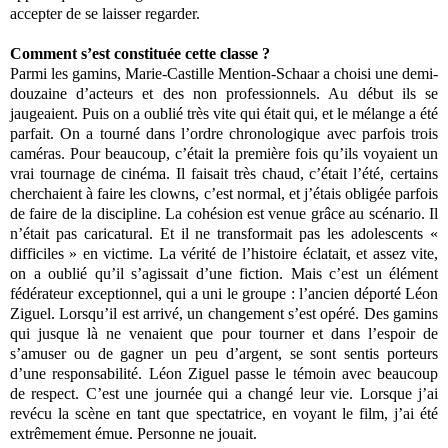
accepter de se laisser regarder.
Comment s’est constituée cette classe ?
Parmi les gamins, Marie‐Castille Mention‐Schaar a choisi une demi‐
douzaine d’acteurs et des non professionnels. Au début ils se
jaugeaient. Puis on a oublié très vite qui était qui, et le mélange a été
parfait. On a tourné dans l’ordre chronologique avec parfois trois
caméras. Pour beaucoup, c’était la première fois qu’ils voyaient un
vrai tournage de cinéma. Il faisait très chaud, c’était l’été, certains
cherchaient à faire les clowns, c’est normal, et j’étais obligée parfois
de faire de la discipline. La cohésion est venue grâce au scénario. Il
n’était pas caricatural. Et il ne transformait pas les adolescents «
difficiles » en victime. La vérité de l’histoire éclatait, et assez vite,
on a oublié qu’il s’agissait d’une fiction. Mais c’est un élément
fédérateur exceptionnel, qui a uni le groupe : l’ancien déporté Léon
Ziguel. Lorsqu’il est arrivé, un changement s’est opéré. Des gamins
qui jusque là ne venaient que pour tourner et dans l’espoir de
s’amuser ou de gagner un peu d’argent, se sont sentis porteurs
d’une responsabilité. Léon Ziguel passe le témoin avec beaucoup
de respect. C’est une journée qui a changé leur vie. Lorsque j’ai
revécu la scène en tant que spectatrice, en voyant le film, j’ai été
extrêmement émue. Personne ne jouait.