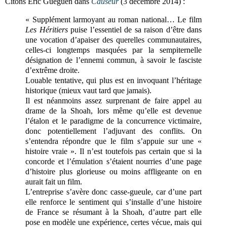
Citons Eric Guéguen dans
Causeur
(3 décembre 2014) :
« Supplément larmoyant au roman national… Le film
Les Héritiers
puise l’essentiel de sa raison d’être dans
une vocation d’apaiser des querelles communautaires,
celles-ci longtemps masquées par la sempiternelle
désignation de l’ennemi commun, à savoir le fasciste
d’extrême droite.
Louable tentative, qui plus est en invoquant l’héritage
historique (mieux vaut tard que jamais).
Il est néanmoins assez surprenant de faire appel au
drame de la Shoah, lors même qu’elle est devenue
l’étalon et le paradigme de la concurrence victimaire,
donc potentiellement l’adjuvant des conflits. On
s’entendra répondre que le film s’appuie sur une «
histoire vraie ». Il n’est toutefois pas certain que si la
concorde et l’émulation s’étaient nourries d’une page
d’histoire plus glorieuse ou moins affligeante on en
aurait fait un film.
L’entreprise s’avère donc casse-gueule, car d’une part
elle renforce le sentiment qui s’installe d’une histoire
de France se résumant à la Shoah, d’autre part elle
pose en modèle une expérience, certes vécue, mais qui