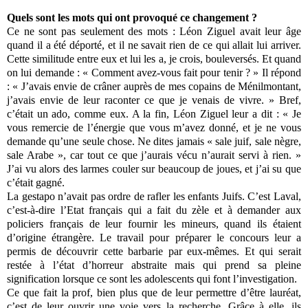
Quels sont les mots qui ont provoqué ce changement ?
Ce ne sont pas seulement des mots : Léon Ziguel avait leur âge
quand il a été déporté, et il ne savait rien de ce qui allait lui arriver.
Cette similitude entre eux et lui les a, je crois, bouleversés. Et quand
on lui demande : « Comment avez‐vous fait pour tenir ? » Il répond
: « J’avais envie de crâner auprès de mes copains de Ménilmontant,
j’avais envie de leur raconter ce que je venais de vivre. » Bref,
c’était un ado, comme eux. A la fin, Léon Ziguel leur a dit : « Je
vous remercie de l’énergie que vous m’avez donné, et je ne vous
demande qu’une seule chose. Ne dites jamais « sale juif, sale nègre,
sale Arabe », car tout ce que j’aurais vécu n’aurait servi à rien. »
J’ai vu alors des larmes couler sur beaucoup de joues, et j’ai su que
c’était gagné.
La gestapo n’avait pas ordre de rafler les enfants Juifs. C’est Laval,
c’est-à-dire l’Etat français qui a fait du zèle et à demander aux
policiers français de leur fournir les mineurs, quand ils étaient
d’origine étrangère. Le travail pour préparer le concours leur a
permis de découvrir cette barbarie par eux‐mêmes. Et qui serait
restée à l’état d’horreur abstraite mais qui prend sa pleine
signification lorsque ce sont les adolescents qui font l’investigation.
Ce que fait la prof, bien plus que de leur permettre d’être lauréat,
c’est de leur ouvrir une voie vers la recherche. Grâce à elle, ils