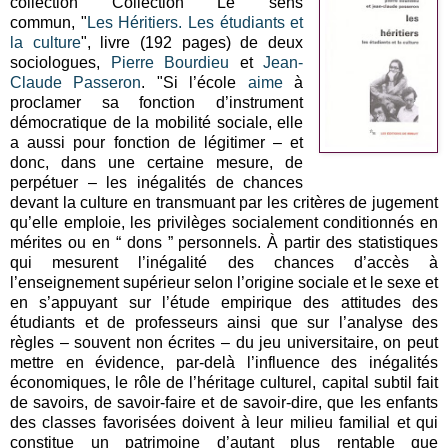
collection
Collection Le sens
commun,
"
Les Héritiers. Les étudiants et
la culture
", livre (192 pages) de deux
sociologues,
Pierre Bourdieu
et
Jean-
Claude Passeron
. "
Si l’école
aime
à
proclamer sa fonction d’instrument
démocratique de la mobilité sociale, elle
a aussi pour fonction de légitimer – et
donc, dans une certaine mesure, de
perpétuer – les inégalités de chances
devant la culture en transmuant par les critères de jugement
qu’elle emploie, les privilèges socialement conditionnés en
mérites ou en “ dons ” personnels. À partir des statistiques
qui mesurent l’inégalité des chances d’accès à
l’enseignement supérieur selon l’origine sociale et le sexe et
en s’appuyant sur l’étude empirique des attitudes des
étudiants et de professeurs ainsi que sur l’analyse des
règles – souvent non écrites – du jeu universitaire, on peut
mettre en évidence, par-delà l’influence des inégalités
économiques, le rôle de l’héritage culturel, capital subtil fait
de savoirs, de savoir-faire et de savoir-dire, que les enfants
des classes favorisées doivent à leur milieu familial et qui
constitue un patrimoine d’autant plus rentable que