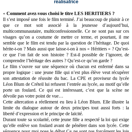
réalisatrice
«
Comment avez‐vous choisi le titre LES HERITIERS ?
Il s’est imposé une fois le film terminé. J’ai beaucoup de plaisir à ce
que ce mot soit associé à la jeunesse d’aujourd’hui,
multicommunautaire, multiconfessionnelle. Ce ne sont pas sur ces
visages qu’on a coutume de mettre ce terme, et pourtant, il me
semble que le film est tendu par la question de l’héritage. De quoi
hérite-t-on ? Mais aussi que laisse-t-on à nos « Héritiers » ? Qu’est‐
ce que l’on fait de son histoire ? Est‐il possible de l’ignorer, de
comprendre l’héritage des autres ? Qu’est‐ce qu’on garde ?
Le film s’ouvre sur une séquence où chacun est enfermé dans sa
propre logique : une jeune fille qui n’est plus élève veut récupérer
son attestation de réussite du bac. La CPE et proviseur du lycée
Léon Blum de Créteil lui refusent l’entrée au lycée, au motif qu’elle
porte un foulard. Ce qui est intéressant, c’est que la scène ne
dévoile pas votre point de vue…
Cette altercation a réellement eu lieu à Léon Blum. Elle illustre la
limite du dialogue autour de deux principes tout aussi forts : la
liberté d’expression et le principe de laïcité.
Durant toute sa scolarité, cette jeune fille a respecté la loi qui exige
qu’elle enlève son foulard avant de pénétrer dans son lycée. Cette
séquence pour moi pose le débat Ce ne sont pas forcément les lois