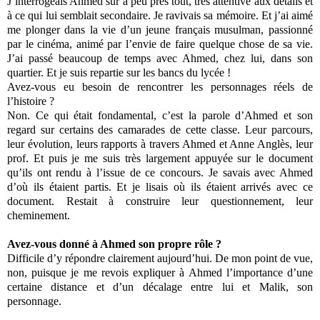
J’interrogeais Ahmed sur à peu près tout, très attentive aux détails et
à ce qui lui semblait secondaire. Je ravivais sa mémoire. Et j’ai aimé
me plonger dans la vie d’un jeune français musulman, passionné
par le cinéma, animé par l’envie de faire quelque chose de sa vie.
J’ai passé beaucoup de temps avec Ahmed, chez lui, dans son
quartier. Et je suis repartie sur les bancs du lycée !
Avez‐vous eu besoin de rencontrer les personnages réels de
l’histoire ?
Non. Ce qui était fondamental, c’est la parole d’Ahmed et son
regard sur certains des camarades de cette classe. Leur parcours,
leur évolution, leurs rapports à travers Ahmed et Anne Anglès, leur
prof. Et puis je me suis très largement appuyée sur le document
qu’ils ont rendu à l’issue de ce concours. Je savais avec Ahmed
d’où ils étaient partis. Et je lisais où ils étaient arrivés avec ce
document. Restait à construire leur questionnement, leur
cheminement.
Avez‐vous donné à Ahmed son propre rôle ?
Difficile d’y répondre clairement aujourd’hui. De mon point de vue,
non, puisque je me revois expliquer à Ahmed l’importance d’une
certaine distance et d’un décalage entre lui et Malik, son
personnage.