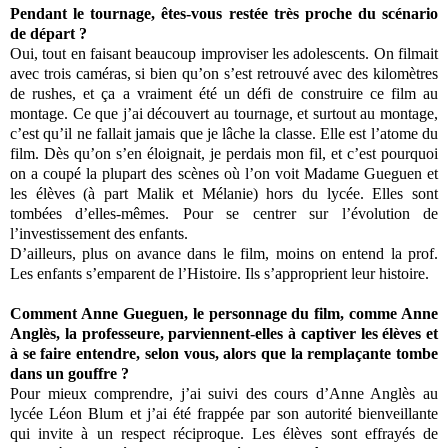
Pendant le tournage, êtes‐vous restée très proche du scénario
de départ ?
Oui, tout en faisant beaucoup improviser les adolescents. On filmait
avec trois caméras, si bien qu’on s’est retrouvé avec des kilomètres
de rushes, et ça a vraiment été un défi de construire ce film au
montage. Ce que j’ai découvert au tournage, et surtout au montage,
c’est qu’il ne fallait jamais que je lâche la classe. Elle est l’atome du
film. Dès qu’on s’en éloignait, je perdais mon fil, et c’est pourquoi
on a coupé la plupart des scènes où l’on voit Madame Gueguen et
les élèves (à part Malik et Mélanie) hors du lycée. Elles sont
tombées d’elles‐mêmes. Pour se centrer sur l’évolution de
l’investissement des enfants.
D’ailleurs, plus on avance dans le film, moins on entend la prof.
Les enfants s’emparent de l’Histoire. Ils s’approprient leur histoire.
Comment Anne Gueguen, le personnage du film, comme Anne
Anglès, la professeure, parviennent‐elles à captiver les élèves et
à se faire entendre, selon vous, alors que la remplaçante tombe
dans un gouffre ?
Pour mieux comprendre, j’ai suivi des cours d’Anne Anglès au
lycée Léon Blum et j’ai été frappée par son autorité bienveillante
qui invite à un respect réciproque. Les élèves sont effrayés de