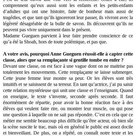
comprennent qu’eux aussi sont les enfants et les petits‐enfants
d’adultes qui ont une histoire, faite de bonheur mais aussi de
tragédies, et que tant qu’ils ignoreront leur passer, ils vivront avec la
légèreté désagréable de la bulle de savon. Ils découvrent qu’ils ne
peuvent pas vivre uniquement dans le présent.
Madame Gueguen parvient à leur faire prendre conscience de ce
qu’a été la Shoah, hors de toute polémique, et pas que.
A votre avis, pourquoi Anne Gueguen réussit‐elle à capter cette
classe, alors que sa remplaçante si gentille tombe en enfer ?
Devant une classe, on est face à une vague dont on ne maitrise pas
totalement les mouvements. Cette remplaçante se laisse submerger.
Cette jeune femme leur montre sa peur. Or les élèves sont très
intuitifs et se saisissent de sa terreur. En tant qu’actrice, j’ai pu saisir
cette relation mystérieuse qui unit une classe et l’enseignant. Quand
on enseigne, le texte s’invente, seconde après seconde. Il faut
énormément de répartie, pour avoir la bonne réaction face à des
élèves qui veulent faire rire, ou montrer leur muscle, ou qui pose
une question à laquelle on ne sait pas répondre. C’est en cela que ce
métier me semble beaucoup plus difficile qu’être acteur, où bien sûr
la scène suscite le trac, mais où en général le public est assez docile
et bienveillant. De plus, on a répété, on connaît notre texte et les