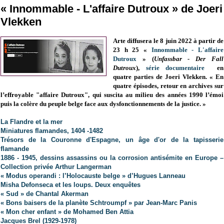
« Innommable - L'affaire Dutroux » de Joeri
Vlekken
Arte diffusera le 8 juin 2022 à partir de
23 h 25 «
Innommable - L'affaire
Dutroux
» (
Unfassbar - Der Fall
Dutroux
),
série documentaire
en
quatre parties de Joeri Vlekken. « En
quatre épisodes, retour en archives sur
l’effroyable "affaire Dutroux", qui suscita au milieu des années 1990 l’émoi
puis la colère du peuple belge face aux dysfonctionnements de la justice. »
La Flandre et la mer
Miniatures flamandes, 1404 -1482
Trésors de la Couronne d'Espagne, un âge d'or de la tapisserie
flamande
1886 - 1945, dessins assassins ou la corrosion antisémite en Europe –
Collection privée Arthur Langerman
« Modus operandi : l’Holocauste belge » d’Hugues Lanneau
Misha Defonseca et les loups. Deux enquêtes
« Sud » de Chantal Akerman
« Bons baisers de la planète Schtroumpf » par Jean-Marc Panis
« Mon cher enfant » de Mohamed Ben Attia
Jacques Brel (1929-1978)