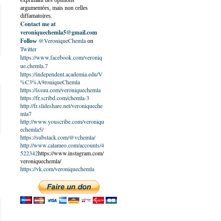
exprimant des opinions
argumentées, mais non celles
diffamatoires.
Contact me at
veroniquechemla5@gmail.com
@VeroniqueChemla
Follow
on
Twitter
https://www.facebook.com/veroniq
ue.chemla.7
https://independent.academia.edu/V
%C3%A9roniqueChemla
https://issuu.com/veroniquechemla
https://fr.scribd.com/chemla-3
http://fr.slideshare.net/veroniqueche
mla7
http://www.youscribe.com/veroniqu
echemla5/
https://substack.com/@vchemla/
http://www.calameo.com/accounts/4
522342
https://www.instagram.com/
veroniquechemla/
https://vk.com/veroniquechemla