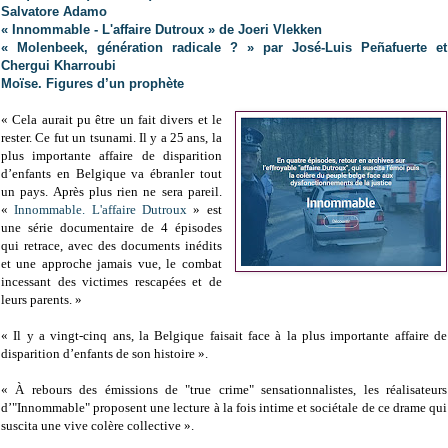
Salvatore Adamo
« Innommable - L'affaire Dutroux » de Joeri Vlekken
« Molenbeek, génération radicale ? » par José-Luis Peñafuerte et
Chergui Kharroubi
Moïse. Figures d’un prophète
« Cela aurait pu être un fait divers et le
rester. Ce fut un tsunami. Il y a 25 ans, la
plus importante affaire de disparition
d’enfants en Belgique va ébranler tout
un pays. Après plus rien ne sera pareil.
«
Innommable. L'affaire Dutroux
» est
une série documentaire de 4 épisodes
qui retrace, avec des documents inédits
et une approche jamais vue, le combat
incessant des victimes rescapées et de
leurs parents. »
« Il y a vingt-cinq ans, la Belgique faisait face à la plus importante affaire de
disparition d’enfants de son histoire ».
« À rebours des émissions de "true crime" sensationnalistes, les réalisateurs
d’"Innommable" proposent une lecture à la fois intime et sociétale de ce drame qui
suscita une vive colère collective ».