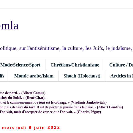
emla
tique, sur l'antisémitisme, la culture, les Juifs, le judaïsme, I
/Mode/Science/Sport
Chrétiens/Christianisme
Culture / D
fs
Monde arabe/Islam
Shoah (Holocaust)
Articles in
rise de parti. » (Albert Camus)
rochée du Soleil. » (René Char).
 et le commencement de tout est le courage. » (Vladimir Jankélévitch)
non plus de faire du tort. Il est de porter la plume dans la plaie. » (Albert Londres)
 l'on voit, mais d'accepter de voir ce que l'on voit. » (Charles Péguy)
mercredi 8 juin 2022