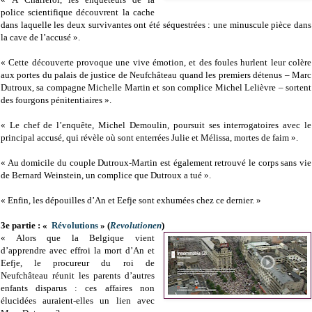
police scientifique découvrent la cache
dans laquelle les deux survivantes ont été séquestrées : une minuscule pièce dans
la cave de l’accusé ».
« Cette découverte provoque une vive émotion, et des foules hurlent leur colère
aux portes du palais de justice de Neufchâteau quand les premiers détenus – Marc
Dutroux, sa compagne Michelle Martin et son complice Michel Lelièvre – sortent
des fourgons pénitentiaires ».
« Le chef de l’enquête, Michel Demoulin, poursuit ses interrogatoires avec le
principal accusé, qui révèle où sont enterrées Julie et Mélissa, mortes de faim ».
« Au domicile du couple Dutroux-Martin est également retrouvé le corps sans vie
de Bernard Weinstein, un complice que Dutroux a tué ».
« Enfin, les dépouilles d’An et Eefje sont exhumées chez ce dernier. »
3e partie : «
Révolutions
» (
Revolutionen
)
« Alors que la Belgique vient
d’apprendre avec effroi la mort d’An et
Eefje, le procureur du roi de
Neufchâteau réunit les parents d’autres
enfants disparus : ces affaires non
élucidées auraient-elles un lien avec