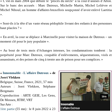
« C’est en mars 2004 que débute le "procès du siècle" à la cour d’assises d’Arlon.
Sur le banc des accusés : Marc Dutroux, Michelle Martin, Michel Lelièvre et
Michel Nihoul, un homme d'affaires bruxellois soupçonné d’avoir enlevé Laetitia
».
« Sont-ils à la tête d’un vaste réseau pédophile livrant des enfants à des personnes
haut placées ? »
« En avril, la cour se déplace à Marcinelle pour visiter la maison de Dutroux – un
moment clé pour le jury populaire ».
« Au bout de trois mois d’échanges intenses, les condamnations tombent : la
perpétuité pour Marc Dutroux, coupable d’enlèvements, séquestrations, viols et
assassinats, et des peines de cinq à trente ans de prison pour ses complices. »
«
Innommable - L'affaire Dutroux
» de
Joeri Vlekken
Belgique, Suisse, France, 2021, 57 min
Auteurs : Joeri Vlekken, Stéphane
Bergmans
Coproduction : ARTE GEIE, Les Gens,
De Mensen, RTBF, VRT
Sur Arte :
1ère partie
(55 mn) : le 8 juin 2022 à 23