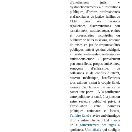
d’intellectuels juifs, «
dysfonctionnements » d’institutions
publiques, d'ordres professionnels
et d'auxiliaires de justice, faillites de
l’Etat dans ses missions
régaliennes, discriminations non
sanctionnées,
establishment
, entités
et bureaucraties incontrôlés ou
oublieux de leurs missions, absence
de mises en jeu de responsabilités
publiques, intérêt général dédaigné,
« système-de-santé-que-le-monde-
entier-nous-envie » partialement
peu sourcilleux, propos antisémites,
soupçons d’affairisme, de
collusions et de conflits d’intérêt,
omerta
médiatique, harcèlements
tous azimuts visant le couple Krief,
menace d'un
huissier de justice
de
casser une porte…
A la confluence
entre politique et santé, à la jonction
entre secteurs public et privé, à
l’articulation entre pouvoirs
politiques nationaux et locaux,
l’affaire Krief
s’avère emblématique
d’un « antisémitisme d’Etat » sous
un «
gouvernement des juges
»
spoliateur.
Une affaire
qui souligne