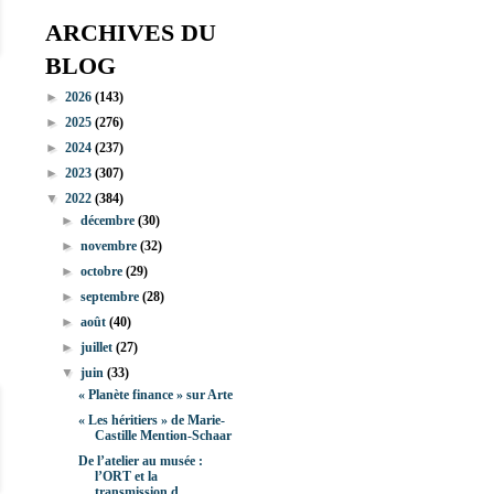
ARCHIVES DU
BLOG
►
2026
(143)
►
2025
(276)
►
2024
(237)
►
2023
(307)
▼
2022
(384)
►
décembre
(30)
►
novembre
(32)
►
octobre
(29)
►
septembre
(28)
►
août
(40)
►
juillet
(27)
▼
juin
(33)
« Planète finance » sur Arte
« Les héritiers » de Marie-
Castille Mention-Schaar
De l’atelier au musée :
l’ORT et la
transmission d...