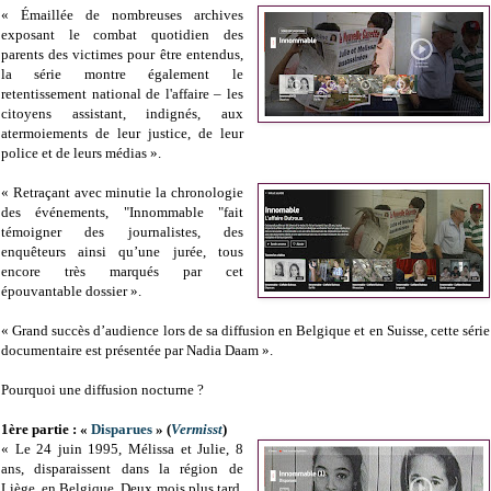
« Émaillée de nombreuses archives
exposant le combat quotidien des
parents des victimes pour être entendus,
la série montre également le
retentissement national de l'affaire – les
citoyens assistant, indignés, aux
atermoiements de leur justice, de leur
police et de leurs médias ».
« Retraçant avec minutie la chronologie
des événements, "Innommable "fait
témoigner des journalistes, des
enquêteurs ainsi qu’une jurée, tous
encore très marqués par cet
épouvantable dossier ».
« Grand succès d’audience lors de sa diffusion en Belgique et en Suisse, cette série
documentaire est présentée par Nadia Daam ».
Pourquoi une diffusion nocturne ?
1ère partie : «
Disparues
» (
Vermisst
)
« Le 24 juin 1995, Mélissa et Julie, 8
ans, disparaissent dans la région de
Liège, en Belgique. Deux mois plus tard,