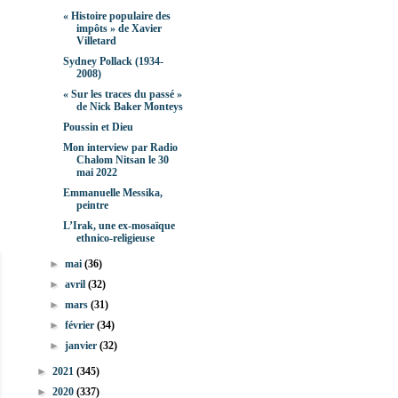
« Histoire populaire des
impôts » de Xavier
Villetard
Sydney Pollack (1934-
2008)
« Sur les traces du passé »
de Nick Baker Monteys
Poussin et Dieu
Mon interview par Radio
Chalom Nitsan le 30
mai 2022
Emmanuelle Messika,
peintre
L’Irak, une ex-mosaïque
ethnico-religieuse
►
mai
(36)
►
avril
(32)
►
mars
(31)
►
février
(34)
►
janvier
(32)
►
2021
(345)
►
2020
(337)