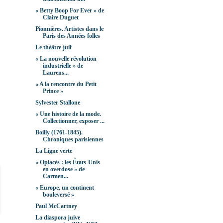
« Betty Boop For Ever » de
Claire Duguet
Pionnières. Artistes dans le
Paris des Années folles
Le théâtre juif
« La nouvelle révolution
industrielle » de
Laurens...
« A la rencontre du Petit
Prince »
Sylvester Stallone
« Une histoire de la mode.
Collectionner, exposer ...
Boilly (1761-1845).
Chroniques parisiennes
La Ligne verte
« Opiacés : les États-Unis
en overdose » de
Carmen...
« Europe, un continent
bouleversé »
Paul McCartney
La diaspora juive