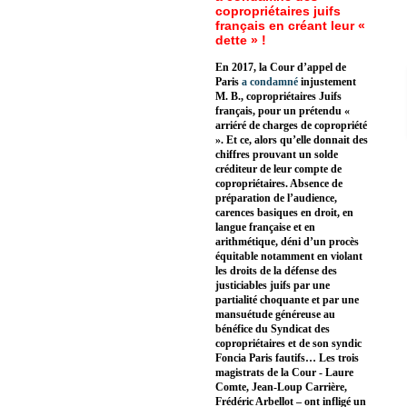
copropriétaires juifs
français en créant leur «
dette » !
En 2017, la Cour d’appel de
Paris
a condamné
injustement
M. B., copropriétaires Juifs
français, pour un prétendu «
arriéré de charges de copropriété
». Et ce, alors qu’elle donnait des
chiffres prouvant un solde
créditeur de leur compte de
copropriétaires. Absence de
préparation de l’audience,
carences basiques en droit, en
langue française et en
arithmétique, déni d’un procès
équitable notamment en violant
les droits de la défense des
justiciables juifs par une
partialité choquante et par une
mansuétude généreuse au
bénéfice du Syndicat des
copropriétaires et de son syndic
Foncia Paris fautifs… Les trois
magistrats de la Cour - Laure
Comte, Jean-Loup Carrière,
Frédéric Arbellot – ont infligé un