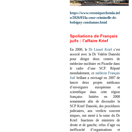
https://www.veroniquechemla.inf
o/2026/03/la-cour-criminelle-de-
bobigny-condamne.html
Spoliations de Français
juifs : l’affaire Krief
En 2000, le
Dr Lionel Krief
s’est
associé avec la Dr Valérie Daneski
pour diriger deux centres de
médecine nucléaire en Picardie dans
le cadre d’une SCP.
Réputé
mondialement, ce
médecin Français
Juif
brillant a envisagé en 2007 de
lancer deux projets médicaux
d’envergures européenne et
scientifique dans cette région
française.
Initiées en 2008
notamment afin de dissoudre la
SCP Krief Daneski, des procédures
judiciaires, aux verdicts souvent
iniques, ont mené à la ruine du Dr
Krief.
Inactions de ministres de
droite et de gauche, refus d’agir ou
inefficacité d’organisations et