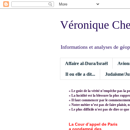
Véronique Ch
Informations et analyses de géopoli
Affaire al-Dura/Israël
Avion
Il ou elle a dit...
Judaïsme/Jui
« Le goût de la vérité n’empêche pas la p
« La lucidité est la blessure la plus rapp
« Il faut commencer par le commencement,
« Notre métier n’est pas de faire plaisir, 
« Le plus difficile n'est pas de dire ce que
La Cour d’appel de Paris
a condamné des