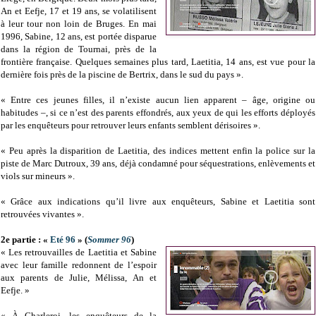
An et Eefje, 17 et 19 ans, se volatilisent
à leur tour non loin de Bruges. En mai
1996, Sabine, 12 ans, est portée disparue
dans la région de Tournai, près de la
frontière française. Quelques semaines plus tard, Laetitia, 14 ans, est vue pour la
dernière fois près de la piscine de Bertrix, dans le sud du pays ».
« Entre ces jeunes filles, il n’existe aucun lien apparent – âge, origine ou
habitudes –, si ce n’est des parents effondrés, aux yeux de qui les efforts déployés
par les enquêteurs pour retrouver leurs enfants semblent dérisoires ».
« Peu après la disparition de Laetitia, des indices mettent enfin la police sur la
piste de Marc Dutroux, 39 ans, déjà condamné pour séquestrations, enlèvements et
viols sur mineurs ».
« Grâce aux indications qu’il livre aux enquêteurs, Sabine et Laetitia sont
retrouvées vivantes ».
2e partie : «
Eté 96
» (
Sommer 96
)
« Les retrouvailles de Laetitia et Sabine
avec leur famille redonnent de l’espoir
aux parents de Julie, Mélissa, An et
Eefje. »
« À Charleroi, les enquêteurs de la