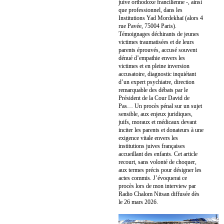
juive orthodoxe francilienne -, ainsi
que professionnel, dans les
Institutions Yad Mordekhaï (alors 4
rue Pavée, 75004 Paris).
Témoignages déchirants de jeunes
victimes traumatisées et de leurs
parents éprouvés, accusé souvent
dénué d’empathie envers les
victimes et en pleine inversion
accusatoire, diagnostic inquiétant
d’un expert psychiatre, direction
remarquable des débats par le
Président de la Cour David de
Pas… Un procès pénal sur un sujet
sensible, aux enjeux juridiques,
juifs, moraux et médicaux devant
inciter les parents et donateurs à une
exigence vitale envers les
institutions juives françaises
accueillant des enfants. Cet article
recourt, sans volonté de choquer,
aux termes précis pour désigner les
actes commis. J’évoquerai ce
procès lors de mon interview par
Radio Chalom Nitsan diffusée dès
le 26 mars 2026.