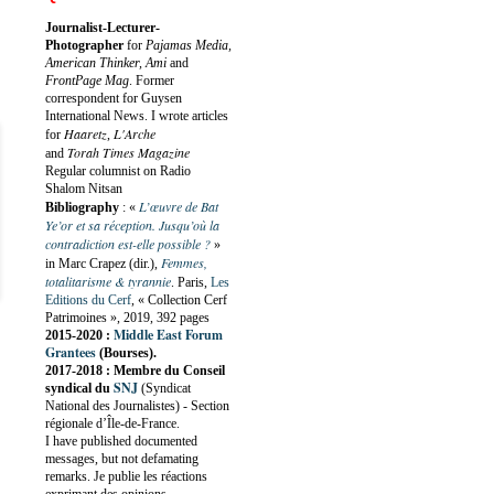
Journalist-Lecturer-
Photographer
for
Pajamas Media,
American Thinker, Ami
and
FrontPage Mag
. Former
correspondent for Guysen
International News. I wrote articles
Haaretz
L'Arche
for
,
Torah Times Magazine
and
Regular columnist on Radio
Shalom Nitsan
L’œuvre de Bat
Bibliography
:
«
Ye’or et sa réception. Jusqu’où la
contradiction est-elle possible ?
»
Femmes,
in Marc Crapez (dir.),
totalitarisme & tyrannie
. Paris,
Les
Editions du Cerf
, « Collection Cerf
Patrimoines », 2019, 392 pages
Middle East Forum
2015-2020 :
Grantees
(Bourses).
2017-2018 : Membre du Conseil
SNJ
syndical du
(Syndicat
National des Journalistes) - Section
régionale d’Île-de-France.
I have published documented
messages, but not defamating
remarks. Je publie les réactions