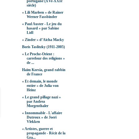
portugaise (XVe-XXIe
siècle)
« Lili Marleen » de Rainer
Werner Fassbinder
« Paul Auster - Le jeu du
hasard » par Sabine
Lidl
« Zinder » d’Aïcha Macky
Boris Taslitzky (1911-2005)
« Le Proche-Orient :
carrefour des religions »
de ...
Haïm Korsia, grand rabbin
de France
« Et demain, le monde
entier » de Julia von
Heinz
« Le grand pillage nazi »
par Andrea
Morgenthaler
« Innommable - L'affaire
Dutroux » de Joeri
Vlekken
« Artistes, guerre et
propagande - Récit de la
Gra...