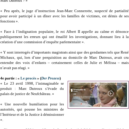
Marc Dutroux ? »
« Peu après, le juge d’instruction Jean-Marc Connerotte, suspecté de partialité
pour avoir participé à un dîner avec les familles de victimes, est démis de ses
fonctions ».
« Face à l’indignation populaire, le roi Albert II appelle au calme et dénonce
publiquement les erreurs qui ont émaillé les investigations, donnant lieu à la
création d’une commission d’enquête parlementaire ».
« Y sont interrogés d’importants magistrats ainsi que des gendarmes tels que René
Michaux, qui, lors d’une perquisition au domicile de Marc Dutroux, avait cru
entendre des voix d’enfants – certainement celles de Julie et Mélissa – mais
n’avait pas réagi. »
4e partie : «
Le procès
» (
Der Prozess
)
« Le 23 avril 1998, l’inimaginable se
produit : Marc Dutroux s’évade du
palais de justice de Neufchâteau. »
« Une nouvelle humiliation pour les
autorités, qui pousse les ministres de
l’Intérieur et de la Justice à démissionner
».