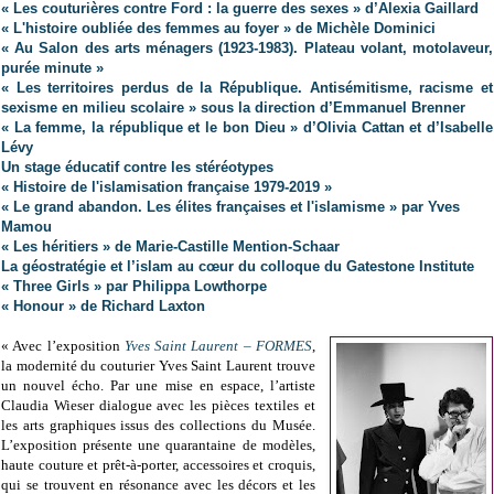
« Les couturières contre Ford : la guerre des sexes » d’Alexia Gaillard
« L'histoire oubliée des femmes au foyer » de Michèle Dominici
« Au Salon des arts ménagers (1923-1983). Plateau volant, motolaveur,
purée minute »
« Les territoires perdus de la République. Antisémitisme, racisme et
sexisme en milieu scolaire » sous la direction d’Emmanuel Brenner
« La femme, la république et le bon Dieu » d’Olivia Cattan et d’Isabelle
Lévy
Un stage éducatif contre les stéréotypes
« Histoire de l'islamisation française 1979-2019 »
« Le grand abandon. Les élites françaises et l'islamisme » par Yves
Mamou
« Les héritiers » de Marie-Castille Mention-Schaar
La géostratégie et l’islam au cœur du colloque du Gatestone Institute
« Three Girls » par Philippa Lowthorpe
« Honour » de Richard Laxton
« Avec l’exposition
Yves Saint Laurent – FORMES
,
la modernité du couturier Yves Saint Laurent trouve
un nouvel écho. Par une mise en espace, l’artiste
Claudia Wieser dialogue avec les pièces textiles et
les arts graphiques issus des collections du Musée.
L’exposition présente une quarantaine de modèles,
haute couture et prêt-à-porter, accessoires et croquis,
qui se trouvent en résonance avec les décors et les