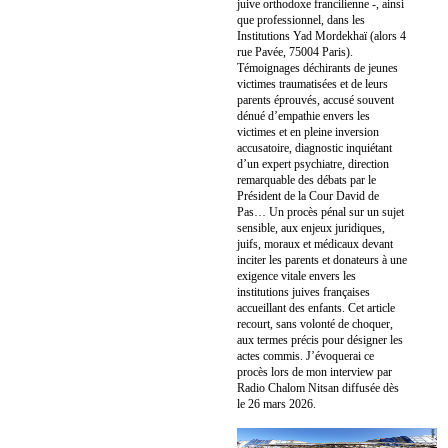
juive orthodoxe francilienne -, ainsi
que professionnel, dans les
Institutions Yad Mordekhaï (alors 4
rue Pavée, 75004 Paris).
Témoignages déchirants de jeunes
victimes traumatisées et de leurs
parents éprouvés, accusé souvent
dénué d’empathie envers les
victimes et en pleine inversion
accusatoire, diagnostic inquiétant
d’un expert psychiatre, direction
remarquable des débats par le
Président de la Cour David de
Pas… Un procès pénal sur un sujet
sensible, aux enjeux juridiques,
juifs, moraux et médicaux devant
inciter les parents et donateurs à une
exigence vitale envers les
institutions juives françaises
accueillant des enfants. Cet article
recourt, sans volonté de choquer,
aux termes précis pour désigner les
actes commis. J’évoquerai ce
procès lors de mon interview par
Radio Chalom Nitsan diffusée dès
le 26 mars 2026.