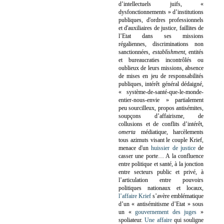
d’intellectuels juifs, «
dysfonctionnements » d’institutions
publiques, d'ordres professionnels
et d'auxiliaires de justice, faillites de
l’Etat dans ses missions
régaliennes, discriminations non
sanctionnées,
establishment
, entités
et bureaucraties incontrôlés ou
oublieux de leurs missions, absence
de mises en jeu de responsabilités
publiques, intérêt général dédaigné,
« système-de-santé-que-le-monde-
entier-nous-envie » partialement
peu sourcilleux, propos antisémites,
soupçons d’affairisme, de
collusions et de conflits d’intérêt,
omerta
médiatique, harcèlements
tous azimuts visant le couple Krief,
menace d'un
huissier de justice
de
casser une porte…
A la confluence
entre politique et santé, à la jonction
entre secteurs public et privé, à
l’articulation entre pouvoirs
politiques nationaux et locaux,
l’affaire Krief
s’avère emblématique
d’un « antisémitisme d’Etat » sous
un «
gouvernement des juges
»
spoliateur.
Une affaire
qui souligne