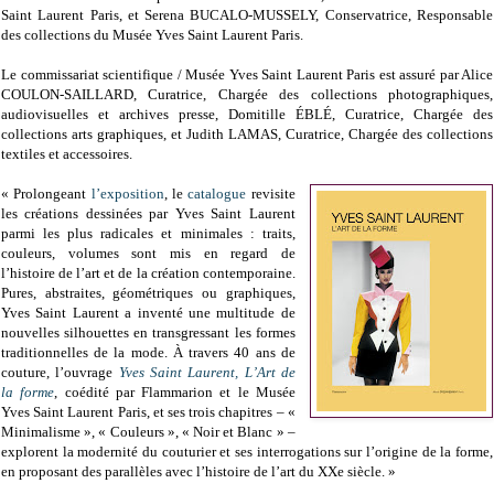
Saint Laurent Paris, et Serena BUCALO-MUSSELY, Conservatrice, Responsable
des collections du Musée Yves Saint Laurent Paris.
Le commissariat scientifique / Musée Yves Saint Laurent Paris est assuré par Alice
COULON-SAILLARD, Curatrice, Chargée des collections photographiques,
audiovisuelles et archives presse, Domitille ÉBLÉ, Curatrice, Chargée des
collections arts graphiques, et Judith LAMAS, Curatrice, Chargée des collections
textiles et accessoires.
« Prolongeant
l’exposition
, le
catalogue
revisite
les créations dessinées par Yves Saint Laurent
parmi les plus radicales et minimales : traits,
couleurs, volumes sont mis en regard de
l’histoire de l’art et de la création contemporaine.
Pures, abstraites, géométriques ou graphiques,
Yves Saint Laurent a inventé une multitude de
nouvelles silhouettes en transgressant les formes
traditionnelles de la mode. À travers 40 ans de
couture, l’ouvrage
Yves Saint Laurent, L’Art de
la forme
, coédité par Flammarion et le Musée
Yves Saint Laurent Paris, et ses trois chapitres – «
Minimalisme », « Couleurs », « Noir et Blanc » –
explorent la modernité du couturier et ses interrogations sur l’origine de la forme,
en proposant des parallèles avec l’histoire de l’art du XXe siècle. »