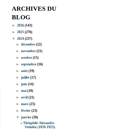
ARCHIVES DU
BLOG
►
2026
(143)
►
2025
(276)
▼
2024
(237)
►
décembre
(22)
►
novembre
(21)
►
octobre
(15)
►
septembre
(16)
►
août
(19)
►
juillet
(17)
►
juin
(14)
►
mai
(18)
►
avril
(21)
►
mars
(25)
►
février
(23)
▼
janvier
(26)
« Théophile-Alexandre
Steinlen (1859-1923).