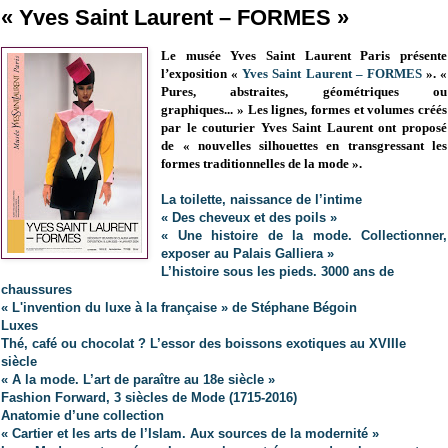
« Yves Saint Laurent – FORMES »
Le musée Yves Saint Laurent Paris présente
l’exposition «
Yves Saint Laurent – FORMES
».
«
Pures, abstraites, géométriques ou
graphiques...
»
Les lignes, formes et volumes créés
par le couturier Yves Saint Laurent ont proposé
de
«
nouvelles silhouettes en transgressant les
formes traditionnelles de la mode ».
La toilette, naissance de l’intime
« Des cheveux et des poils »
« Une histoire de la mode. Collectionner,
exposer au Palais Galliera »
L’histoire sous les pieds. 3000 ans de
chaussures
« L'invention du luxe à la française » de Stéphane Bégoin
Luxes
Thé, café ou chocolat ? L’essor des boissons exotiques au XVIIIe
siècle
« A la mode. L’art de paraître au 18e siècle »
Fashion Forward, 3 siècles de Mode (1715-2016)
Anatomie d’une collection
« Cartier et les arts de l’Islam. Aux sources de la modernité »