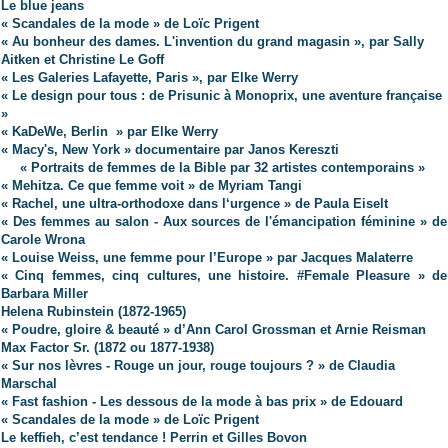
Le blue jeans
« Scandales de la mode » de Loïc Prigent
« Au bonheur des dames. L'invention du grand magasin », par Sally
Aitken et Christine Le Goff
« Les Galeries Lafayette, Paris », par Elke Werry
« Le design pour tous : de Prisunic à Monoprix, une aventure française
»
« KaDeWe, Berlin » par Elke Werry
« Macy's, New York » documentaire par Janos Kereszti
« Portraits de femmes de la Bible par 32 artistes contemporains »
« Mehitza. Ce que femme voit » de Myriam Tangi
« Rachel, une ultra-orthodoxe dans l‘urgence » de Paula Eiselt
« Des femmes au salon - Aux sources de l'émancipation féminine » de
Carole Wrona
« Louise Weiss, une femme pour l’Europe » par Jacques Malaterre
« Cinq femmes, cinq cultures, une histoire. #Female Pleasure » de
Barbara Miller
Helena Rubinstein
(1872-1965)
« Poudre, gloire & beauté » d’Ann Carol Grossman et Arnie Reisman
Max Factor Sr. (1872 ou 1877-1938)
« Sur nos lèvres - Rouge un jour, rouge toujours ? » de Claudia
Marschal
« Fast fashion - Les dessous de la mode à bas prix » de Edouard
« Scandales de la mode » de Loïc Prigent
Le keffieh, c’est tendance !
Perrin et Gilles Bovon