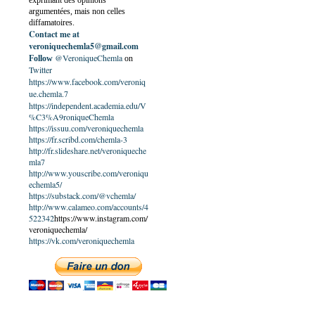
exprimant des opinions
argumentées, mais non celles
diffamatoires.
Contact me at
veroniquechemla5@gmail.com
@VeroniqueChemla
Follow
on
Twitter
https://www.facebook.com/veroniq
ue.chemla.7
https://independent.academia.edu/V
%C3%A9roniqueChemla
https://issuu.com/veroniquechemla
https://fr.scribd.com/chemla-3
http://fr.slideshare.net/veroniqueche
mla7
http://www.youscribe.com/veroniqu
echemla5/
https://substack.com/@vchemla/
http://www.calameo.com/accounts/4
522342
https://www.instagram.com/
veroniquechemla/
https://vk.com/veroniquechemla