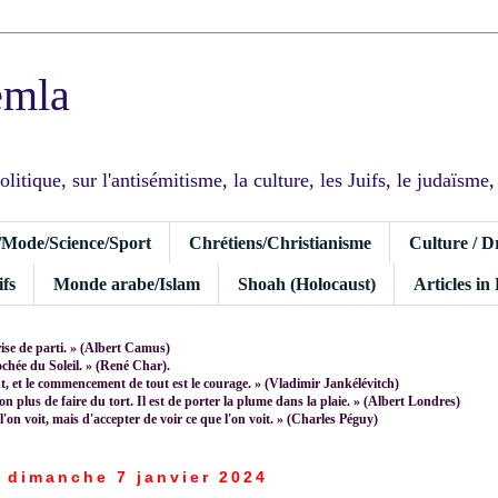
emla
tique, sur l'antisémitisme, la culture, les Juifs, le judaïsme, I
/Mode/Science/Sport
Chrétiens/Christianisme
Culture / D
fs
Monde arabe/Islam
Shoah (Holocaust)
Articles in
rise de parti. » (Albert Camus)
rochée du Soleil. » (René Char).
 et le commencement de tout est le courage. » (Vladimir Jankélévitch)
non plus de faire du tort. Il est de porter la plume dans la plaie. » (Albert Londres)
 l'on voit, mais d'accepter de voir ce que l'on voit. » (Charles Péguy)
dimanche 7 janvier 2024