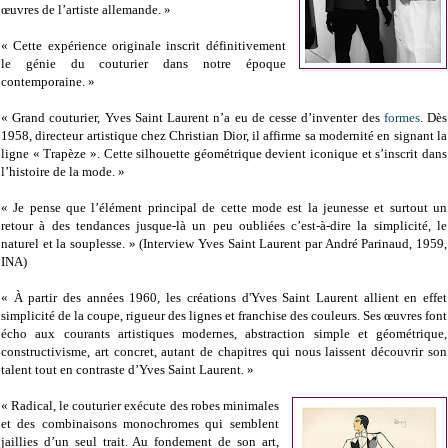
œuvres de l’artiste allemande. »
« Cette expérience originale inscrit définitivement
le génie du couturier dans notre époque
contemporaine. »
« Grand couturier, Yves Saint Laurent n’a eu de cesse d’inventer des
formes
. Dès
1958, directeur artistique chez Christian Dior, il affirme sa modernité en signant la
ligne « Trapèze ». Cette silhouette géométrique devient iconique et s’inscrit dans
l’histoire de la mode. »
« Je pense que l’élément principal de cette mode est la jeunesse et surtout un
retour à des tendances jusque-là un peu oubliées c’est-à-dire la simplicité, le
naturel et la souplesse. » (Interview Yves Saint Laurent par André Parinaud, 1959,
INA)
« À partir des années 1960, les créations d'Yves Saint Laurent allient en effet
simplicité de la coupe, rigueur des lignes et franchise des couleurs. Ses œuvres font
écho aux courants artistiques modernes, abstraction simple et géométrique,
constructivisme, art concret, autant de chapitres qui nous laissent découvrir son
talent tout en contraste d’Yves Saint Laurent. »
« Radical, le couturier exécute des robes minimales
et des combinaisons monochromes qui semblent
jaillies d’un seul trait. Au fondement de son art,