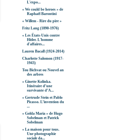
L'expo...
« We could be heroes » de
Raphaël Barontini
« Willem - Rire du pire »
Fritz Lang (1890-1976)
« Les États-Unis contre
Hitler. L'homme
d'affaires...
Lauren Bacall (1924-2014)
Charlotte Salomon (1917-
1943)
Tou Bichvat ou Nouvel an
des arbres
« Ginette Kolinka.
Itinéraire d’une
survivante d’A...
« Gertrude Stein et Pablo
Picasso. L’invention du
...
« Golda Maria » de Hugo
Sobelman et Patrick
Sobelman
« La maison pour tous.
Une photographie
sociale da...