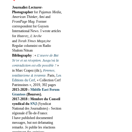
Journalist-Lecturer-
Photographer
for
Pajamas Media,
American Thinker, Ami
and
FrontPage Mag
. Former
correspondent for Guysen
International News. I wrote articles
Haaretz
L'Arche
for
,
Torah Times Magazine
and
Regular columnist on Radio
Shalom Nitsan
L’œuvre de Bat
Bibliography
:
«
Ye’or et sa réception. Jusqu’où la
contradiction est-elle possible ?
»
Femmes,
in Marc Crapez (dir.),
totalitarisme & tyrannie
. Paris,
Les
Editions du Cerf
, « Collection Cerf
Patrimoines », 2019, 392 pages
Middle East Forum
2015-2020 :
Grantees
(Bourses).
2017-2018 : Membre du Conseil
SNJ
syndical du
(Syndicat
National des Journalistes) - Section
régionale d’Île-de-France.
I have published documented
messages, but not defamating
remarks. Je publie les réactions