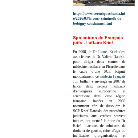
https://www.veroniquechemla.inf
o/2026/03/la-cour-criminelle-de-
bobigny-condamne.html
Spoliations de Français
juifs : l’affaire Krief
En 2000, le
Dr Lionel Krief
s’est
associé avec la Dr Valérie Daneski
pour diriger deux centres de
médecine nucléaire en Picardie dans
le cadre d’une SCP.
Réputé
mondialement, ce
médecin Français
Juif
brillant a envisagé en 2007 de
lancer deux projets médicaux
d’envergures européenne et
scientifique dans cette région
française.
Initiées en 2008
notamment afin de dissoudre la
SCP Krief Daneski, des procédures
judiciaires, aux verdicts souvent
iniques, ont mené à la ruine du Dr
Krief.
Inactions de ministres de
droite et de gauche, refus d’agir ou
inefficacité d’organisations et