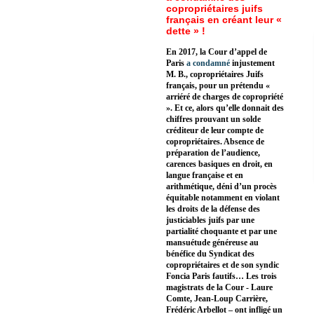
copropriétaires juifs
français en créant leur «
dette » !
En 2017, la Cour d’appel de
Paris
a condamné
injustement
M. B., copropriétaires Juifs
français, pour un prétendu «
arriéré de charges de copropriété
». Et ce, alors qu’elle donnait des
chiffres prouvant un solde
créditeur de leur compte de
copropriétaires. Absence de
préparation de l’audience,
carences basiques en droit, en
langue française et en
arithmétique, déni d’un procès
équitable notamment en violant
les droits de la défense des
justiciables juifs par une
partialité choquante et par une
mansuétude généreuse au
bénéfice du Syndicat des
copropriétaires et de son syndic
Foncia Paris fautifs… Les trois
magistrats de la Cour - Laure
Comte, Jean-Loup Carrière,
Frédéric Arbellot – ont infligé un