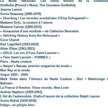
La Mode retrouvée. Les robes trésors de la comtesse
Greffulhe
(
Proust’s Muse, The Countess Greffulhe
)
Jeanne Lanvin
Sonia Delaunay (1885-1979)
« Shocking ! Les mondes surréalistes d’Elsa Schiaparelli »
Madame Grès, la couture à l’œuvre
Madame Carven (1909-2015)
« Assassinat d'une modiste » de Catherine Bernstein
« Stitching History from the Holocaust »
Coco Chanel
Karl Lagerfeld
(1933-2019)
Alber Elbaz (1961-2021)
« GOLD. Les ors d'Yves Saint Laurent »
« Yves Saint Laurent – FORMES »
Paris - Haute couture
« Harper’s Bazaar, premier magazine de mode »
Man Ray et la mode
Vogue 1920 – 2020
Mark Shaw dans l’Univers de Haute Couture - Dior • Balenciaga •
Balmain
La France d’Avedon. Vieux monde, New Look
Audrey Hepburn (1929-1993)
L'Art de l'automobile. Chefs-d’œuvre de la collection Ralph Lauren
Sonia Rykiel (1930-2016)
Indigo, un périple bleu