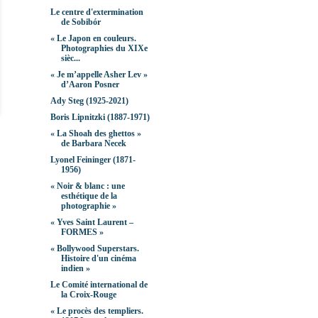
Le centre d'extermination
de Sobibór
« Le Japon en couleurs.
Photographies du XIXe
sièc...
« Je m’appelle Asher Lev »
d’Aaron Posner
Ady Steg (1925-2021)
Boris Lipnitzki (1887-1971)
« La Shoah des ghettos »
de Barbara Necek
Lyonel Feininger (1871-
1956)
« Noir & blanc : une
esthétique de la
photographie »
« Yves Saint Laurent –
FORMES »
« Bollywood Superstars.
Histoire d'un cinéma
indien »
Le Comité international de
la Croix-Rouge
« Le procès des templiers.