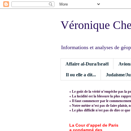
Véronique Ch
Informations et analyses de géopoli
Affaire al-Dura/Israël
Avion
Il ou elle a dit...
Judaïsme/Jui
« Le goût de la vérité n’empêche pas la p
« La lucidité est la blessure la plus rapp
« Il faut commencer par le commencement,
« Notre métier n’est pas de faire plaisir, 
« Le plus difficile n'est pas de dire ce que
La Cour d’appel de Paris
a condamné des