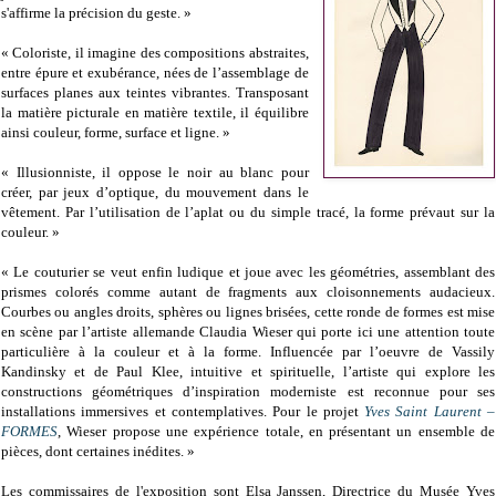
s'affirme la précision du geste. »
« Coloriste, il imagine des compositions abstraites,
entre épure et exubérance, nées de l’assemblage de
surfaces planes aux teintes vibrantes. Transposant
la matière picturale en matière textile, il équilibre
ainsi couleur, forme, surface et ligne. »
« Illusionniste, il oppose le noir au blanc pour
créer, par jeux d’optique, du mouvement dans le
vêtement. Par l’utilisation de l’aplat ou du simple tracé, la forme prévaut sur la
couleur. »
« Le couturier se veut enfin ludique et joue avec les géométries, assemblant des
prismes colorés comme autant de fragments aux cloisonnements audacieux.
Courbes ou angles droits, sphères ou lignes brisées, cette ronde de formes est mise
en scène par l’artiste allemande Claudia Wieser qui porte ici une attention toute
particulière à la couleur et à la forme. Influencée par l’oeuvre de Vassily
Kandinsky et de Paul Klee, intuitive et spirituelle, l’artiste qui explore les
constructions géométriques d’inspiration moderniste est reconnue pour ses
installations immersives et contemplatives. Pour le projet
Yves Saint Laurent –
FORMES
, Wieser propose une expérience totale, en présentant un ensemble de
pièces, dont certaines inédites. »
Les commissaires de l'exposition sont Elsa Janssen, Directrice du Musée Yves