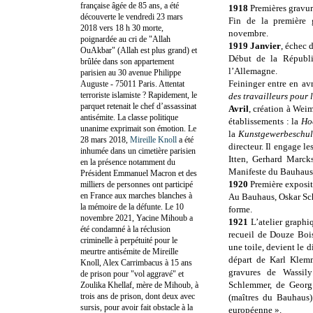
française âgée de 85 ans, a été
1918
Premières gravur
découverte le vendredi 23 mars
Fin de la première 
2018 vers 18 h 30 morte,
novembre.
poignardée au cri de "Allah
1919
Janvier
, échec 
OuAkbar" (Allah est plus grand) et
Début de la Républi
brûlée dans son appartement
l’Allemagne.
parisien au 30 avenue Philippe
Feininger entre en avr
Auguste - 75011 Paris. Attentat
terroriste islamiste ? Rapidement, le
des travailleurs pour l
parquet retenait le chef d’assassinat
Avril
, création à Wei
antisémite. La classe politique
établissements : la
Ho
unanime exprimait son émotion. Le
la
Kunstgewerbeschu
28 mars 2018,
Mireille Knoll
a été
directeur. Il engage le
inhumée dans un cimetière parisien
Itten, Gerhard Marcks
en la présence notamment du
Manifeste du Bauhaus 
Président Emmanuel Macron et des
1920
Première exposit
milliers de personnes ont participé
en France aux marches blanches à
Au Bauhaus, Oskar Sc
la mémoire de la défunte. Le 10
forme.
novembre 2021, Yacine Mihoub a
1921
L’atelier graphi
été condamné à la réclusion
recueil de Douze Bois 
criminelle à perpétuité pour le
une toile, devient le d
meurtre antisémite de Mireille
départ de Karl Klemm
Knoll, Alex Carrimbacus à 15 ans
gravures de Wassil
de prison pour "vol aggravé" et
Schlemmer, de Georg 
Zoulika Khellaf, mère de Mihoub, à
trois ans de prison, dont deux avec
(maîtres du Bauhaus)
sursis, pour avoir fait obstacle à la
européenne ».