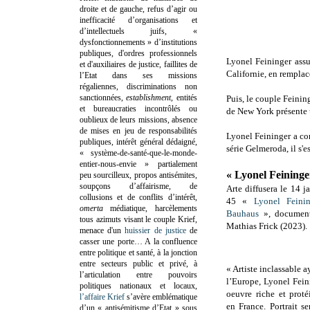
droite et de gauche, refus d’agir ou
inefficacité d’organisations et
d’intellectuels juifs, «
dysfonctionnements » d’institutions
publiques, d'ordres professionnels
Lyonel Feininger assu
et d'auxiliaires de justice, faillites de
Californie, en rempl
l’Etat dans ses missions
régaliennes, discriminations non
sanctionnées,
establishment
, entités
Puis, le couple Feini
et bureaucraties incontrôlés ou
de New York présente 
oublieux de leurs missions, absence
de mises en jeu de responsabilités
Lyonel Feininger a co
publiques, intérêt général dédaigné,
série Gelmeroda, il s'
« système-de-santé-que-le-monde-
entier-nous-envie » partialement
« Lyonel Feininge
peu sourcilleux, propos antisémites,
soupçons d’affairisme, de
Arte diffusera le 14 
collusions et de conflits d’intérêt,
45 «
Lyonel Feini
omerta
médiatique, harcèlements
Bauhaus
», document
tous azimuts visant le couple Krief,
Mathias Frick (2023).
menace d'un
huissier de justice
de
casser une porte…
A la confluence
entre politique et santé, à la jonction
entre secteurs public et privé, à
« Artiste inclassable 
l’articulation entre pouvoirs
l’Europe, Lyonel Fein
politiques nationaux et locaux,
oeuvre riche et prot
l’affaire Krief
s’avère emblématique
en France. Portrait s
d’un « antisémitisme d’Etat » sous