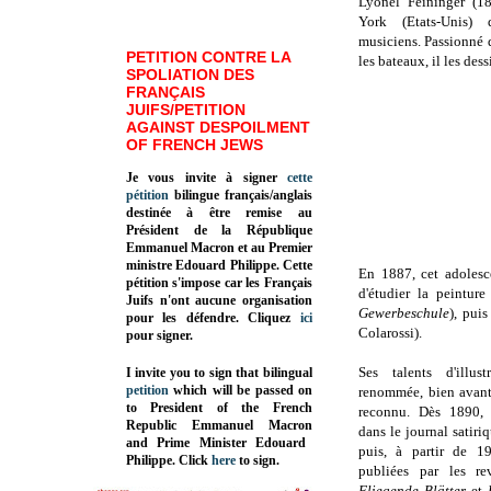
Lyonel Feininger (1
York (Etats-Unis)
musiciens. Passionné d
PETITION CONTRE LA
les bateaux, il les dess
SPOLIATION DES
FRANÇAIS
JUIFS/PETITION
AGAINST DESPOILMENT
OF FRENCH JEWS
Je vous invite à signer
cette
pétition
bilingue français/anglais
destinée à être remise au
Président de la République
Emmanuel Macron et au Premier
ministre Edouard Philippe. Cette
En 1887, cet adolesc
pétition s'impose car les Français
d'étudier la peinture
Juifs n'ont aucune organisation
Gewerbeschule
), puis
pour les défendre. Cliquez
ici
Colarossi).
pour signer.
Ses talents d'illus
I invite you to sign that bilingual
petition
which will be passed on
renommée, bien avant 
to President of the French
reconnu. Dès 1890, 
Republic
Emmanuel Macron
dans le journal satir
and Prime Minister
Edouard
puis, à partir de 19
Philippe
.
Click
here
to sign.
publiées par les r
Fliegende Blätter
et