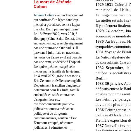
La mort de Jérémie
1929-1931
Grâce à l’
Cohen
municipal de Halle,
Feininger une peinture 
Jérémie Cohen
était un Français juif
qui souffrait d'un léger handicap
Un atelier est mis à sa
mental et portait souvent sa kippa
Il y exécutera finalem
blanche. Battu par une quinzaine.
1929
24 octobre, kra
Le 16 février 2022, vers 20 h, à
économique mondiale
Bobigny (Seine-Saint-Denis), il est
1930
Au Bauhaus, Ha
sauvagement agressé physiquement
sympathies communiste
par une quinzaine d'individus. Il
1931
Voyage de Feinin
parvient à fuir, mais en traversant
La Nationalgalerie de 
les voies du tramway, il est percuté
par une rame, et décède à l'hôpital.
de son soixantième ann
L'enquête piétine, malgré celle
1932 Septembre
, le
menée par la famille de la victime.
nationaux-socialistes 
Le 4 avril 2022, grâce à ses twitts,
Berlin.
Eric Zemmour révèle cette tragédie.
1933 30 janvier,
Adol
Département francilien dangereux
définitivement le Bau
notamment pour les Juifs, famille
artistes modernes sont
endeuillée et isolée contrainte
Les Feininger partage
d'enquêter face aux
dysfonctionnements politico-
devient de plus en plu
judiciaires, omerta médiatico-
1936
Feininger est in
politique et de dirigeants
College d’Oakland en C
communautaires, soutien d'Eric
Première exposition de
Zemmour critiqué, réticences
1937
Nouvelle invitat
judiciaires à admettre les
Les Feininger quitten