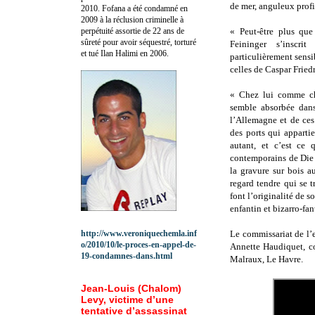
de mer, anguleux prof
2010.
Fofana a été c
ondamné en
2009 à la réclusion criminelle à
perpétuité assortie de 22 ans de
« Peut-être plus qu
sûreté pour avoir séquestré, torturé
Feininger s’inscri
et tué Ilan Halimi en 2006.
particulièrement sensi
celles de Caspar Friedr
« Chez lui comme che
semble absorbée dans
l’Allemagne et de ces
des ports qui apparti
autant, et c’est ce
contemporains de Die 
la gravure sur bois 
regard tendre qui se tr
font l’originalité de 
enfantin et bizarro-fan
http://www.veroniquechemla.inf
Le commissariat de l’e
o/2010/10/le-proces-en-appel-de-
Annette Haudiquet, c
19-condamnes-dans.html
Malraux, Le Havre.
Jean-Louis (Chalom)
Levy, victime d’une
tentative d’assassinat