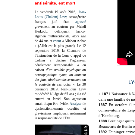
antisémite, est mort
Le vendredi 19 août 2016,
Jean-
Louis (Chalom) Levy
, sexagénaire
français juif, était
agressé
gravement au couteau par Mehdi
Kerkoub, délinquant franco-
algérien multirécidiviste, alors âgé
de 44 ans et
criant
« Allahou Aqbar
» (Allah est le plus grand). Le 12
septembre 2019, la Chambre de
l’instruction de la Cour d’appel de
Colmar a déclaré l’agresseur
pénalement irresponsable
«
en
raison d’un trouble psychique ou
neuropsychique ayant, au moment
des faits, aboli son discernement ou
LY
le contrôle de ses actes
»
. Le 30
décembre 2019, Jean-Louis Levy
«
1871
Naissance à Ne
est décédé à l’âge de 65 ans ; il a été
enterré en Israël. Son agression
dans une famille de m
aurait du/pu être évitée.
Analyse
de
1887
En octobre il p
dysfonctionnements occultés et
conservatoire de Leip
gravissimes impliquant notamment
d’Hambourg.
la responsabilité de l’Etat.
1888
Feininger quitt
Beaux-arts de Berlin o
1892
Feininger arriv