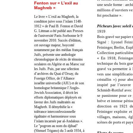
Fenton sur « L’exil au
une seule forme : archi
Maghreb »
millions d’ouvriers ve
foi prochaine ».
Le livre « L’exil au Maghreb, la
condition juive sous l’islam 1148-
Pêcheurs [avec soleil 
1912 » de Paul B. Fenton et David
G. Littman a été publié aux Presses
1919
de l'université Paris-Sorbonne le 9
Bois gravé sur papier 
novembre 2010. Succès d'édition,
Signé : Lyonel Feini
cet ouvrage majeur, boycotté
Feininger, Berlin, Eup
notamment par des médias français
Collection particuliè
Juifs, présente une anthologie
« En 1918, Feininger
chronologique de récits de témoins
technique du bois gra
oculaires en Algérie et au Maroc sur
gravé va permettre à 
les Juifs. Puis, par une sélection
d’archives du Quai d’Orsay, du
vers une simplificati
Foreign Office, de l’Alliance
cristallin ») pour ab
israélite universelle (AIU) et de son
inspiré par l’oeuvr
homologue britannique l’Anglo-
Schmidt-Rottluf avec l
Jewish Association, il décrit les
se passionne pour ce 
efforts diplomatiques déployés en
brève et intense péri
faveur des Juifs maltraités au
direction en 1921 de
Maghreb. Il démythifie la «
Feininger exploite et
tolérance interconfessionnelle
égalitaire et harmonieuse sous
villages, maisons, é
l’islam incarnée par al-Andalous ».
scènes de ports et pays
Le "pogrom au nom du djihad"
(Shmuel Trigano) du 5 août 1934, à
Flotte de guerre