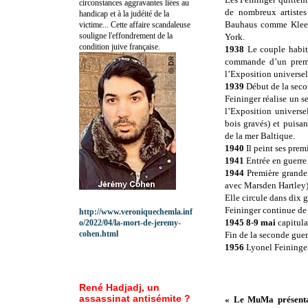
circonstances aggravantes liées au
de nombreux artistes
handicap et à la judéité de la
Bauhaus comme Klee, 
victime... Cette affaire scandaleuse
souligne l'effondrement de la
York.
condition juive française.
1938
Le couple habit
commande d’un premi
l’Exposition universe
1939
Début de la sec
Feininger réalise un s
l’Exposition universel
bois gravés) et puisa
de la mer Baltique.
1940
Il peint ses pre
1941
Entrée en guerre
1944
Première grande
avec Marsden Hartley
Elle circule dans dix 
Feininger continue de 
http://www.veroniquechemla.inf
1945 8-9 mai
capitula
o/2022/04/la-mort-de-jeremy-
cohen.html
Fin de la seconde gue
1956
Lyonel Feininger
René Hadjadj, un
assassinat antisémite ?
« Le MuMa présenta