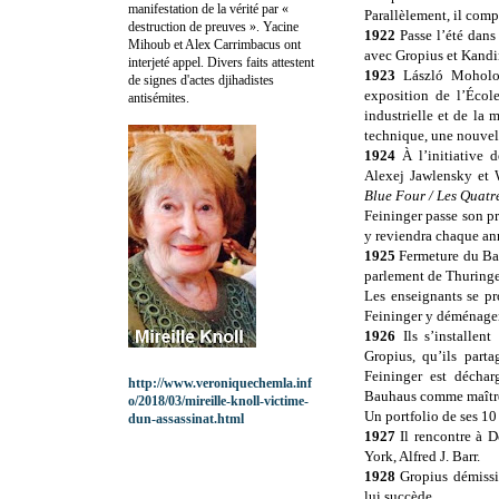
manifestation de la vérité par «
Parallèlement, il comp
destruction de preuves ». Yacine
1922
Passe l’été dan
Mihoub et Alex Carrimbacus ont
avec Gropius et Kandi
interjeté appel. Divers faits attestent
1923
László Moholoy
de signes d'actes djihadistes
exposition de l’Écol
antisémites.
industrielle et de la 
technique, une nouvell
1924
À l’initiative 
Alexej Jawlensky et
Blue Four / Les Quatr
Feininger passe son pr
y reviendra chaque ann
1925
Fermeture du Ba
parlement de Thuringe 
Les enseignants se pr
Feininger y déménagen
1926
Ils s’installen
Gropius, qu’ils par
Feininger est déchar
http://www.veroniquechemla.inf
Bauhaus comme maître 
o/2018/03/mireille-knoll-victime-
Un portfolio de ses 10 
dun-assassinat.html
1927
Il rencontre à 
York, Alfred J. Barr.
1928
Gropius démissi
lui succède.