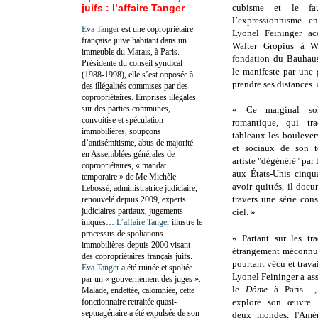
juifs : l’affaire Tanger
cubisme et le fa
l’expressionnisme 
Eva Tanger
est une copropriétaire
Lyonel Feininger ac
française juive habitant dans un
Walter Gropius à W
immeuble du Marais, à Paris.
fondation du Bauhaus 
Présidente du conseil syndical
le manifeste par une 
(1988-1998), elle s’est opposée à
prendre ses distances. 
des illégalités commises par des
copropriétaires. Emprises illégales
sur des parties communes,
« Ce marginal soli
convoitise et spéculation
romantique, qui tra
immobilières, soupçons
tableaux les boulever
d’antisémitisme, abus de majorité
et sociaux de son t
en Assemblées générales de
artiste "dégénéré" par 
copropriétaires, « mandat
aux États-Unis cinqu
temporaire » de Me Michèle
avoir quittés, il do
Lebossé, administratrice judiciaire,
travers une série cons
renouvelé depuis 2009, experts
judiciaires partiaux, jugements
ciel. »
iniques…
L’affaire Tanger
illustre le
processus de spoliations
« Partant sur les tra
immobilières depuis 2000 visant
étrangement méconnu 
des copropriétaires français juifs.
pourtant vécu et trava
Eva Tanger
a été ruinée et spoliée
Lyonel Feininger a as
par un « gouvernement des juges ».
le
Dôme
à Paris –
Malade, endettée, calomniée, cette
fonctionnaire retraitée quasi-
explore son œuvre f
septuagénaire a été expulsée de son
deux mondes, l'Amér