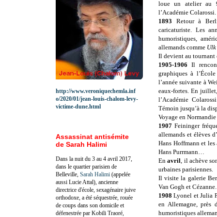
loue un atelier au
l’Académie Colarossi.
1893
Retour à Berl
caricaturiste. Les a
humoristiques, amér
allemands comme
Ulk
Il devient au tournant 
1905-1906
Il rencont
graphiques à l’École
l’année suivante à Wei
eaux-fortes. En juille
http://www.veroniquechemla.inf
o/2020/01/jean-louis-chalom-levy-
l’Académie Colarossi
victime-dune.html
Témoin jusqu’à la disp
Voyage en Normandie à 
1907
Feininger fréqu
allemands et élèves d’
Assassinat antisémite
Hans Hoffmann et les 
de Sarah Halimi
Hans Purrmann…
Dans la nuit du 3 au 4 avril 2017,
En
avril
, il achève so
dans le quartier parisien de
urbaines parisiennes.
Belleville,
Sarah Halimi
(appelée
Il visite la galerie B
aussi Lucie Attal), ancienne
Van Gogh et Cézanne.
directrice d'école, sexagénaire juive
1908
Lyonel et Julia F
orthodoxe, a été séquestrée, rouée
en Allemagne, près d
de coups dans son domicile et
humoristiques allemand
défenestrée par Kobili Traoré,