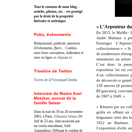
Tout le contenu de mon blog -
articles, photos, etc. - est protégé
par le droit de la propriété
littéraire et artistique.
« L’Arpenteur d
En 2015, le MuMa - L
Pubs, évènements
André Malraux a pré
Feininger. L’Arpe
Rédactionnel, publicité, annonces
d'évènements,
flyers
... Confiez-
collectionneur ». « Si 
nous leurs conception, réalisation et
de nombreuses rétrospe
mise en ligne
en cliquant ici
néanmoins un artiste
C’est donc la prem
exposition lui est co
Timeline de Twitter
d’un collectionneur
Tweets de @VeroniqueChemla
de découvrir ce grand 
139 œuvres (4 peintur
89 gravures), couvrant 
Interview de Maitre Axel
de 1907 à 1949. »
Metzker, avocat de la
famille Selam
« Réunies par un colle
Dans la nuit du 19 au 20 novembre
goûts en offrant un 
2003, à Paris,
Sébastien Selam
, DJ
fulgurante série des 
Juif de 23 ans, était assassiné par
1922 au Bauhaus. D
un voisin musulman, Adel
l’exposition révèle un
Amastaibou. Débutait le combat de