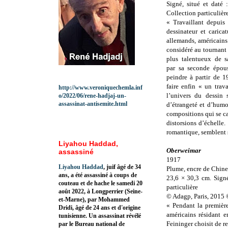
Signé, situé et daté 
Collection particulièr
« Travaillant depui
dessinateur et carica
allemands, américains 
considéré au tournant
plus talentueux de s
par sa seconde épou
peindre à partir de 19
faire enfin « un trav
http://www.veroniquechemla.inf
l’univers du dessin 
o/2022/06/rene-hadjaj-un-
assassinat-antisemite.html
d’étrangeté et d’humo
compositions qui se ca
distorsions d’échelle
romantique, semblent s
Liyahou Haddad,
Oberweimar
assassiné
1917
Liyahou Haddad
, juif âgé de 34
Plume, encre de Chine 
ans, a été assassiné à coups de
23,6 × 30,3 cm. Signé
couteau et de hache le samedi 20
particulière
août 2022, à Longperrier (Seine-
© Adagp, Paris, 2015
et-Marne), par Mohammed
« Pendant la première
Dridi, âgé de 24 ans et d'origine
américains résidant e
tunisienne. Un assassinat révélé
Feininger choisit de re
par le Bureau national de