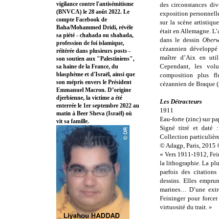
vigilance contre l'antisémitisme
des circonstances di
(BNVCA) le 28 août 2022. Le
exposition personnelle
compte Facebook de
sur la scène artistiq
Baha/Mohammed Dridi, révèle
était en Allemagne. L’
sa piété - chahada ou shahada,
dans le dessin
Oberw
profession de foi islamique,
cézannien développé 
réitérée dans plusieurs posts -
maître d’Aix en uti
son soutien aux "Palestiniens",
Cependant, les volu
sa haine de la France, du
blasphème et d'Israël, ainsi que
composition plus fl
son mépris envers le Président
cézannien de Braque (s
Emmanuel Macron. D’origine
djerbienne, la victime a été
Les Détracteurs
enterrée le 1er septembre 2022 au
1911
matin à Beer Sheva (Israël) où
Eau-forte (zinc) sur pa
vit sa famille.
Signé titré et daté 
Collection particulièr
© Adagp, Paris, 2015
« Vers 1911-1912, Fein
la lithographie. La plu
parfois des citation
dessins. Elles empru
marines… D’une extrê
Feininger pour forcer
virtuosité du trait. »