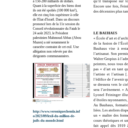
qu’il transpose sur t
à 150-200 milliards de dollars.
Quant à la superficie des biens dont
Encore une fois, Feini
ils ont été spoliés (100 000 km²),
des décennies plus tar
elle est cinq fois supérieure à celle
de l'Etat d'Israël. Dans un discours
prononcé lors de la 11e session du
Conseil révolutionnaire du Fatah le
LE BAUHAUS
24 août 2023, le Président
palestinien Mahmoud Abbas (Abou
« École d’art et d’arc
Mazen) a nié notamment le
de la fusion de l’Écol
caractère contraint de cet exil. Une
Bauhaus vise à resta
allégation non relevée par des
l’artisanat. Son premi
dirigeants communautaires.
Walter Gropius à l’adre
peintres, nous tous de
pas « d’art en tant qu
l’artiste et l’artisa
l’édifice de l’avenir q
se dressera vers le c
sera l’avènement. » A
Lyonel Feininger illu
d’étoiles rayonnantes
Au Bauhaus, formation
liées. Les ateliers dis
http://www.veroniquechemla.inf
un « maître des form
o/2023/09/lexil-du-million-de-
cours théoriques et un
juifs-du-monde.html
fait appel dès 1919 à