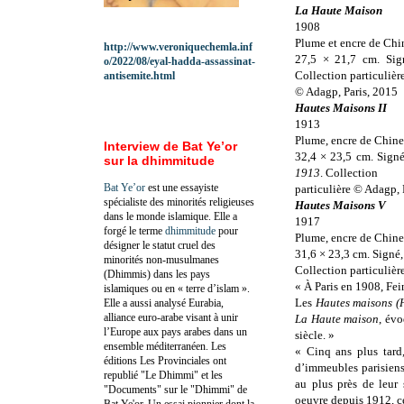
La Haute Maison
1908
Plume et encre de Chi
http://www.veroniquechemla.inf
27,5 × 21,7 cm. Sign
o/2022/08/eyal-hadda-assassinat-
Collection particulièr
antisemite.html
© Adagp, Paris, 2015
Hautes Maisons II
1913
Plume, encre de Chine 
Interview de Bat Ye’or
32,4 × 23,5 cm. Signé,
sur la dhimmitude
1913
. Collection
Bat Ye’or
est une essayiste
particulière © Adagp, 
spécialiste des minorités religieuses
Hautes Maisons V
dans le monde islamique. Elle a
1917
forgé le terme
dhimmitude
pour
Plume, encre de Chine,
désigner le statut cruel des
31,6 × 23,3 cm. Signé, 
minorités non-musulmanes
Collection particulièr
(Dhimmis) dans les pays
« À Paris en 1908, Fei
islamiques ou en « terre d’islam ».
Les
Hautes maisons (
Elle a aussi analysé Eurabia,
alliance euro-arabe visant à unir
La Haute maison
, év
l’Europe aux pays arabes dans un
siècle. »
ensemble méditerranéen. Les
« Cinq ans plus tar
éditions Les Provinciales ont
d’immeubles parisiens 
republié "Le Dhimmi" et les
au plus près de leur 
"Documents" sur le "Dhimmi" de
oeuvre depuis 1912, c
Bat Ye'or. Un essai pionnier dont la