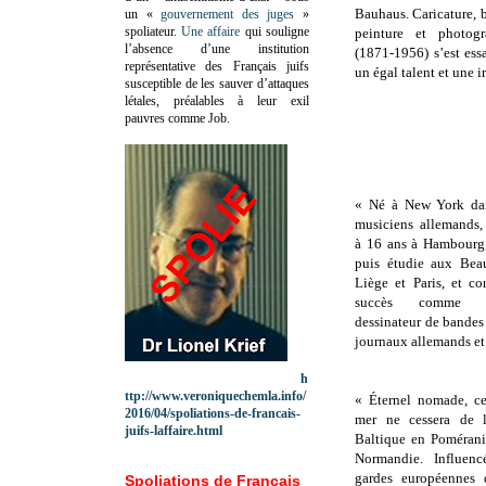
Bauhaus. Caricature, b
un «
gouvernement des juges
»
spoliateur.
Une affaire
qui souligne
peinture et photog
l’absence d’une institution
(1871-1956) s’est ess
représentative des Français juifs
un égal talent et une ir
susceptible de les sauver d’attaques
létales, préalables à leur exil
pauvres comme Job.
« Né à New York dan
musiciens allemands, 
à 16 ans à Hambourg,
puis étudie aux Beau
Liège et Paris, et co
succès comme ca
dessinateur de bandes
journaux allemands et
h
ttp://www.veroniquechemla.info/
« Éternel nomade, c
2016/04/spoliations-de-francais-
mer ne cessera de l
juifs-laffaire.html
Baltique en Poméran
Normandie. Influenc
gardes européennes 
Spoliations de Français