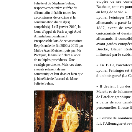
utopies de ses cont
Juliette et de Stéphane Selam,
Bauhaus, tout en pou
respectivement mère et frère du
au long de sa vie. »
défunt, afin d’établir toutes les
Lyonel Feininger (18
circonstances de ce crime et la
condamnation du ou d(es)
allemands, a passé la
coupable(s). Le 5 janvier 2010, la
1887, avant de rev
Cour d’appel de Paris a jugé Adel
caricaturiste et dess
Amastaibou pénalement
allemands, il consoli
irresponsable lors de cet assassinat.
avant-gardes européen
Représentée de fin 2006 à 2013 par
Brücke, Blauer Reite
Maître Axel Metzker, puis par Me
influencé par le cubis
Portejoie, la famille Selam a lancé
de multiples procédures. Une
stratégie pertinente. Mais ces deux
« En 1919, l’archite
avocats refusent de me
Lyonel Feininger est à
communiquer leur dossier bien que
d’un bois gravé (La Ca
je bénéficie de l'accord de Mme
Juliette Selam.
« Il devient l’un des
Marcks et de Johannes 
de l’atelier graphique
à partir de son transf
personnelles, il reste
« Comme de nombreux ar
fuit l’Allemagne et rev