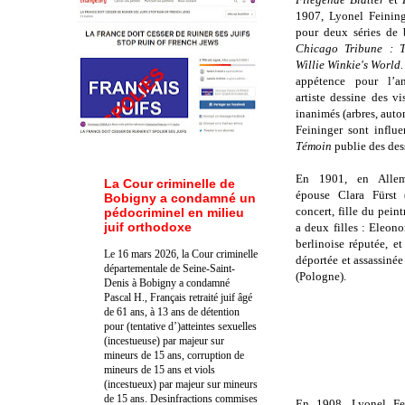
1907, Lyonel Feining
pour deux séries de 
Chicago Tribune : T
Willie Winkie's World
appétence pour l’a
artiste dessine des v
inanimés (arbres, aut
Feininger sont influ
Témoin
publie des des
En 1901, en Allem
La Cour criminelle de
épouse Clara Fürst 
Bobigny a condamné un
concert, fille du pein
pédocriminel en milieu
juif orthodoxe
a deux filles : Eleon
berlinoise réputée, e
Le 16 mars 2026, la Cour criminelle
déportée et assassiné
départementale de Seine-Saint-
(Pologne).
Denis à Bobigny a condamné
Pascal H., Français retraité juif âgé
de 61 ans, à 13 ans de détention
pour (tentative d’)atteintes sexuelles
(incestueuse) par majeur sur
mineurs de 15 ans, corruption de
mineurs de 15 ans et viols
(incestueux) par majeur sur mineurs
de 15 ans. Des
infractions commises
En 1908, Lyonel Fei