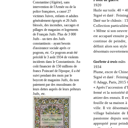
Constantine (Algérie), sans
1920
intervention de l'Armée ou de la
Huile sur toile. 40 × 
police françaises, a causé 27
Signé et daté : Feining
victimes Juives, enfants et adultes
Daté sur le châssis : 
généralement égorgés et 26 Juifs
blessés, des incendies, saccages et
Collection particuliè
pillages de magasins et logements
« Même si son oeuvre 
de Français Juifs. Plus de 3 000
est accaparé ensuite p
Juifs - un tiers des Juifs
continue de peindre, 
constantinois - ayant besoin
définit alors son styl
d'assistance sociale après ce
désormais ouvertement
pogrom, etc. Ce pogrom avait été
précédé le 3 août 1934 de violents
Goélette à trois
mâts
incidents dans le Constantinois. Au
coût financier de 150 millions de
1934
francs Poincaré de l'époque, il a été
Plume, encre de Chine 
suivi pendant des mois par le
Signé et daté : Feinin
boycott de magasins Juifs, du non
© Adagp, Paris, 2015
paiement par des musulmans de
« Après l’accession d’
leurs dettes auprès de leurs prêteurs
fermé et la notoriété 
Juifs, etc.
attirer des ennuis. Il 
fouille de sa maison à 
ville. Il vit désormai
village balnéaire de 
passionne depuis son
approprié pour peindr