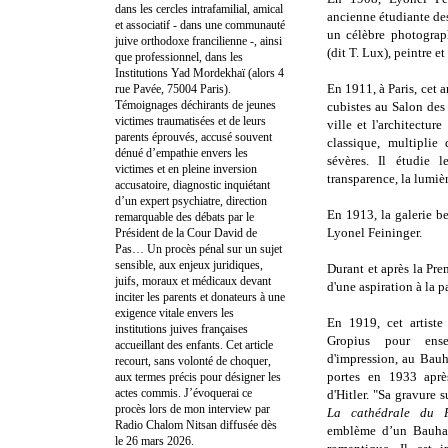
dans les cercles intrafamilial, amical
ancienne étudiante des
et associatif - dans une communauté
un célèbre photogra
juive orthodoxe francilienne -, ainsi
(dit T. Lux), peintre 
que professionnel, dans les
Institutions Yad Mordekhaï (alors 4
En 1911, à Paris, cet a
rue Pavée, 75004 Paris).
Témoignages déchirants de jeunes
cubistes au Salon des 
victimes traumatisées et de leurs
ville et l'architectur
parents éprouvés, accusé souvent
classique, multiplie
dénué d’empathie envers les
sévères. Il étudie 
victimes et en pleine inversion
transparence, la lumièr
accusatoire, diagnostic inquiétant
d’un expert psychiatre, direction
En 1913, la galerie b
remarquable des débats par le
Lyonel Feininger.
Président de la Cour David de
Pas… Un procès pénal sur un sujet
sensible, aux enjeux juridiques,
Durant et après la Pre
juifs, moraux et médicaux devant
d'une aspiration à la p
inciter les parents et donateurs à une
exigence vitale envers les
En 1919, cet artiste
institutions juives françaises
Gropius pour ensei
accueillant des enfants. Cet article
d'impression, au Bauh
recourt, sans volonté de choquer,
portes en 1933 après
aux termes précis pour désigner les
actes commis. J’évoquerai ce
d'Hitler. "Sa gravure 
procès lors de mon interview par
La cathédrale du 
Radio Chalom Nitsan diffusée dès
emblème d’un Bauhau
le 26 mars 2026.