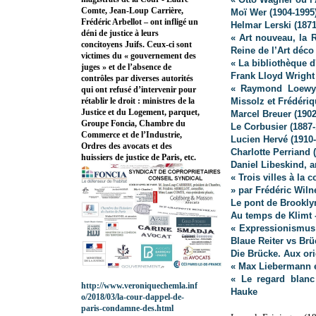
Comte, Jean-Loup Carrière,
Moï Wer (1904-1995
Frédéric Arbellot – ont infligé un
Helmar Lerski (1871
déni de justice à leurs
« Art nouveau, la 
concitoyens Juifs. Ceux-ci sont
Reine de l’Art déco
victimes du « gouvernement des
« La bibliothèque d
juges » et de l’absence de
Frank Lloyd Wright 
contrôles par diverses autorités
« Raymond Loewy,
qui ont refusé d’intervenir pour
Missolz et Frédéri
rétablir le droit : ministres de la
Justice et du Logement, parquet,
Marcel Breuer (1902
Groupe Foncia, Chambre du
Le Corbusier (1887-
Commerce et de l’Industrie,
Lucien Hervé (1910
Ordres des avocats et des
Charlotte Perriand 
huissiers de justice de Paris, etc.
Daniel Libeskind, a
« Trois villes à l
» par Frédéric Wiln
Le pont de Brookly
Au temps de Klimt 
« Expressionismus 
Blaue Reiter vs Br
Die Brücke. Aux or
« Max Liebermann et
« Le regard blanc
http://www.veroniquechemla.inf
Hauke
o/2018/03/la-cour-dappel-de-
paris-condamne-des.html