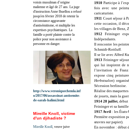
voisin musulman d’origine
1910
Participe à l’ex
malienne et âgé de 27 ans. La juge
fois avec une peintu
d'instruction Anne Ihuellou a refusé
caricaturiste.
jusqu'en février 2018 de retenir la
1911
Court séjour à Pa
circonstance aggravante
cette occasion, il déco
d'antisémitisme, et multiplie les
les villages de Benz,
expertises psychiatriques. La
1912
Feininger exp
famille a porté plainte contre la
Indépendants.
police pour non assistance à
personne en danger.
Il rencontre les peint
Schmidt-Rottluff.
Il se lie avec Alfred
1913
Feininger séjour
qui lui inspirent de 
l’invitation de Fran
expose cinq peinture
Herbstsalon
) organis
Sécession berlinoise.
Réalise des maquettes 
http://www.veroniquechemla.inf
o/2017/06/assassinat-antisemite-
de jouets, mais la gue
de-sarah-halimi.html
1914 28 juillet
, début
Feininger et sa famille
1917 Avril
: les États
Mireille Knoll, victime
Première exposition pe
d'un djihadiste ?
œuvres sur papier).
Mireille Knoll
, veuve juive
En novembre : début de