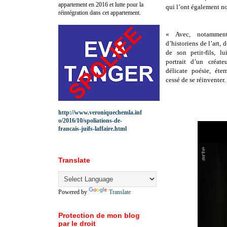
appartement en 2016 et lutte pour la
qui l’ont également no
réintégration dans cet appartement.
« Avec, notamment,
d’historiens de l’art, 
de son petit-fils, lu
portrait d’un créate
délicate poésie, éte
cessé de se réinventer.
http://www.veroniquechemla.inf
o/2016/10/spoliations-de-
francais-juifs-laffaire.html
Translate
Powered by
Translate
Protection de mon blog
par le droit