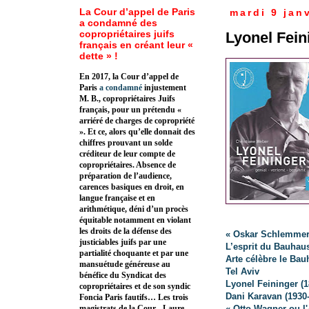
La Cour d’appel de Paris
mardi 9 jan
a condamné des
copropriétaires juifs
Lyonel Fein
français en créant leur «
dette » !
En 2017, la Cour d’appel de
Paris
a condamné
injustement
M. B., copropriétaires Juifs
français, pour un prétendu «
arriéré de charges de copropriété
». Et ce, alors qu’elle donnait des
chiffres prouvant un solde
créditeur de leur compte de
copropriétaires. Absence de
préparation de l’audience,
carences basiques en droit, en
langue française et en
arithmétique, déni d’un procès
équitable notamment en violant
les droits de la défense des
« Oskar Schlemmer 
justiciables juifs par une
L’esprit du Bauhau
partialité choquante et par une
Arte célèbre le Ba
mansuétude généreuse au
Tel Aviv
bénéfice du Syndicat des
Lyonel Feininger (1
copropriétaires et de son syndic
Dani Karavan (1930-2
Foncia Paris fautifs… Les trois
« Otto Wagner ou l
magistrats de la Cour - Laure