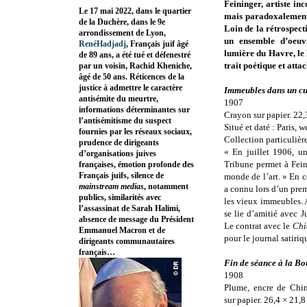
Feininger, artiste i
Le 17 mai 2022, dans le quartier
mais paradoxalement 
de la Duchère, dans le 9e
Loin de la rétrospect
arrondissement de Lyon,
un ensemble d’oeuv
RenéHadjadj
, Français juif âgé
lumière du Havre, le 
de 89 ans, a été tué et défenestré
trait poétique et atta
par un voisin, Rachid Kheniche,
âgé de 50 ans. Réticences de la
justice à admettre le caractère
Immeubles dans un cul
antisémite du meurtre,
1907
informations déterminantes sur
Crayon sur papier. 22,
l’antisémitisme du suspect
Situé et daté : Paris, w
fournies par les réseaux sociaux,
Collection particulièr
prudence de dirigeants
« En juillet 1906, u
d’organisations juives
Tribune permet à Feini
françaises, émotion profonde des
Français juifs, silence de
monde de l’art. » En c
mainstream medias
, notamment
a connu lors d’un premi
publics, similarités avec
les vieux immeubles. 
l’assassinat de Sarah Halimi,
se lie d’amitié avec 
absence de message du Président
Le contrat avec le
Chi
Emmanuel Macron et de
pour le journal satiriq
dirigeants communautaires
français…
Fin de séance à la Bo
1908
Plume, encre de Chin
sur papier. 26,4 × 21,8