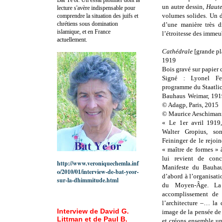
un autre dessin,
Haute
lecture s'avère indispensable pour
volumes solides. Un d
comprendre la situation des juifs et
chrétiens sous domination
d’une manière très di
islamique, et en France
l’étroitesse des immeub
actuellement.
Cathédrale
[grande pl
1919
Bois gravé sur papier 
Signé : Lyonel Fei
programme du Staatli
Bauhaus Weimar, 1919
© Adagp, Paris, 2015
© Maurice Aeschiman
« Le 1er avril 1919,
Walter Gropius, so
Feininger de le rejoi
« maître de formes » à
lui revient de conc
http://www.veroniquechemla.inf
Manifeste du Bauhaus
o/2010/01/interview-de-bat-yeor-
d’abord à l’organisat
sur-la-dhimmitude.html
du Moyen-Âge. La c
accomplissement de l
l’architecture –… la 
Interview de David G.
image de la pensée de
Littman et de Paul B.
et créons ensemble un