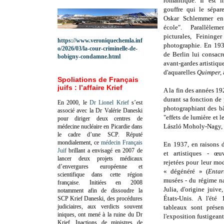
romantique. Il est i
gouffre qui le sépar
Oskar Schlemmer e
école". Parallèlem
picturales, Feininger
https://www.veroniquechemla.inf
photographie. En 193
o/2026/03/la-cour-criminelle-de-
de Berlin lui consacr
bobigny-condamne.html
avant-gardes artistique
d'aquarelles
Quimper,
Spoliations de Français
juifs : l’affaire Krief
A la fin des années 1
durant sa fonction de
En 2000, le
Dr Lionel Krief
s’est
photographiant des b
associé avec la Dr Valérie Daneski
"effets de lumière et l
pour diriger deux centres de
László Moholy-Nagy, s
médecine nucléaire en Picardie dans
le cadre d’une SCP.
Réputé
mondialement, ce
médecin Français
En 1937, en raisons d
Juif
brillant a envisagé en 2007 de
et artistiques - œu
lancer deux projets médicaux
rejetées pour leur mo
d’envergures européenne et
« dégénéré » (
Entar
scientifique dans cette région
musées - du régime n
française.
Initiées en 2008
Julia, d'origine juive
notamment afin de dissoudre la
États-Unis. A l'été
SCP Krief Daneski, des procédures
judiciaires, aux verdicts souvent
tableaux sont présen
iniques, ont mené à la ruine du Dr
l'exposition fustigeant
Krief.
Inactions de ministres de