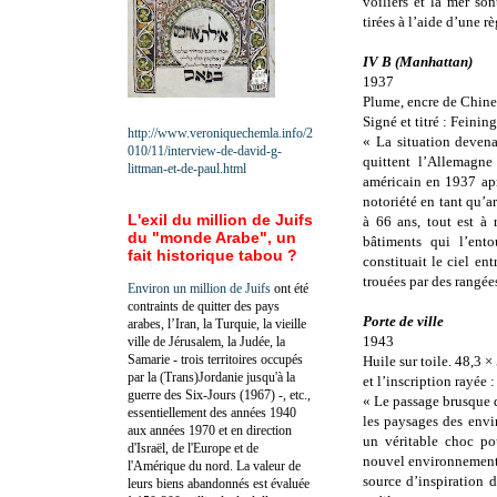
voiliers et la mer sont
tirées à l’aide d’une r
IV B (Manhattan)
1937
Plume, encre de Chine 
Signé et titré : Feinin
http://www.veroniquechemla.info/2
« La situation devena
010/11/interview-de-david-g-
quittent l’Allemagne
littman-et-de-paul.html
américain en 1937 apr
notoriété en tant qu’a
L'exil du million de Juifs
à 66 ans, tout est à 
du "monde Arabe", un
bâtiments qui l’ent
fait historique tabou ?
constituait le ciel en
trouées par des rangées
Environ un million de Juifs
ont été
contraints de quitter des pays
Porte de ville
arabes, l’Iran, la Turquie, la vieille
1943
ville de Jérusalem, la Judée, la
Samarie - trois territoires occupés
Huile sur toile. 48,3 ×
par la (Trans)Jordanie jusqu'à la
et l’inscription rayée 
guerre des Six-Jours (1967) -, etc.,
« Le passage brusque d
essentiellement des années 1940
les paysages des envi
aux années 1970 et en direction
un véritable choc po
d'Israël, de l'Europe et de
nouvel environnement. 
l'Amérique du nord. La valeur de
source d’inspiration 
leurs biens abandonnés est évaluée