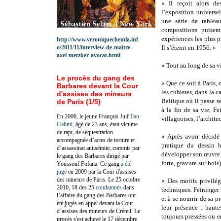
« Il reçoit alors 
l’exposition universe
une série de tablea
compositions puisen
expériences les plus p
http://www.veroniquechemla.inf
o/2011/11/interview-de-maitre-
Il s’éteint en 1956. »
axel-metzker-avocat.html
« Tout au long de sa vi
Le procès du gang des
« Que ce soit à Paris, 
Barbares devant la Cour
les cubistes, dans la 
d'assises des mineurs
Baltique où il passe s
de Paris (1/5)
à la fin de sa vie, F
En 2006, le jeune Français Juif
Ilan
villageoises, l’archite
Halimi,
âgé de 23 ans, était victime
de rapt, de séquestration
« Après avoir décidé 
accompagnée d’actes de torture et
pratique du dessin 
d’assassinat antisémite, commis par
développer son œuvre g
le gang des Barbares dirigé par
forte, gravure sur bois
Youssouf Fofana. Ce gang
a été
jugé
en 2009 par la Cour d'assises
des mineurs de Paris. Le 25 octobre
« Des motifs privilég
2010, 18 des 25
condamnés
dans
techniques. Feininger 
l’affaire du gang des Barbares ont
et à se nourrir de sa 
été jugés en appel devant la Cour
leur présence : haute
d’assises des mineurs de Créteil. Le
toujours pressées ou 
procès s'est achevé le 17 décembre