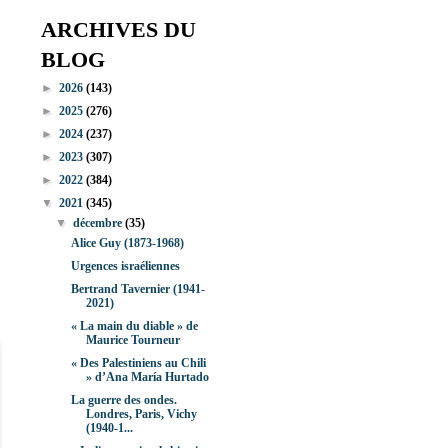
ARCHIVES DU
BLOG
►
2026
(143)
►
2025
(276)
►
2024
(237)
►
2023
(307)
►
2022
(384)
▼
2021
(345)
▼
décembre
(35)
Alice Guy (1873-1968)
Urgences israéliennes
Bertrand Tavernier (1941-
2021)
« La main du diable » de
Maurice Tourneur
« Des Palestiniens au Chili
» d’Ana María Hurtado
La guerre des ondes.
Londres, Paris, Vichy
(1940-1...