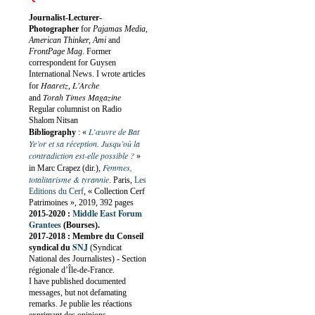
Journalist-Lecturer-
Photographer
for
Pajamas Media,
American Thinker, Ami
and
FrontPage Mag
. Former
correspondent for Guysen
International News. I wrote articles
Haaretz
L'Arche
for
,
Torah Times Magazine
and
Regular columnist on Radio
Shalom Nitsan
L’œuvre de Bat
Bibliography
:
«
Ye’or et sa réception. Jusqu’où la
contradiction est-elle possible ?
»
Femmes,
in Marc Crapez (dir.),
totalitarisme & tyrannie
. Paris,
Les
Editions du Cerf
, « Collection Cerf
Patrimoines », 2019, 392 pages
Middle East Forum
2015-2020 :
Grantees
(Bourses).
2017-2018 : Membre du Conseil
SNJ
syndical du
(Syndicat
National des Journalistes) - Section
régionale d’Île-de-France.
I have published documented
messages, but not defamating
remarks. Je publie les réactions