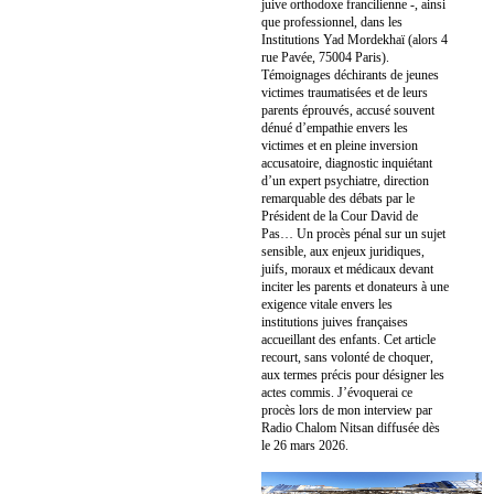
juive orthodoxe francilienne -, ainsi
que professionnel, dans les
Institutions Yad Mordekhaï (alors 4
rue Pavée, 75004 Paris).
Témoignages déchirants de jeunes
victimes traumatisées et de leurs
parents éprouvés, accusé souvent
dénué d’empathie envers les
victimes et en pleine inversion
accusatoire, diagnostic inquiétant
d’un expert psychiatre, direction
remarquable des débats par le
Président de la Cour David de
Pas… Un procès pénal sur un sujet
sensible, aux enjeux juridiques,
juifs, moraux et médicaux devant
inciter les parents et donateurs à une
exigence vitale envers les
institutions juives françaises
accueillant des enfants. Cet article
recourt, sans volonté de choquer,
aux termes précis pour désigner les
actes commis. J’évoquerai ce
procès lors de mon interview par
Radio Chalom Nitsan diffusée dès
le 26 mars 2026.