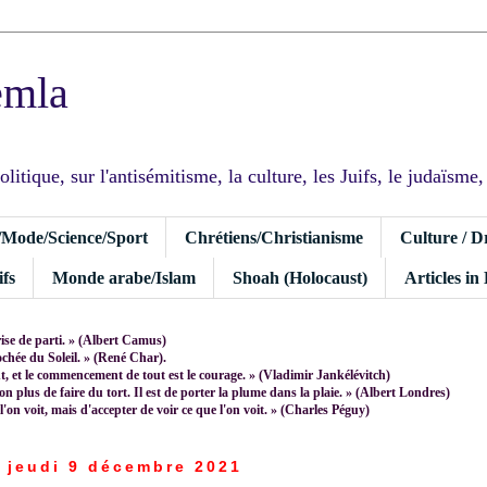
emla
tique, sur l'antisémitisme, la culture, les Juifs, le judaïsme, I
/Mode/Science/Sport
Chrétiens/Christianisme
Culture / D
fs
Monde arabe/Islam
Shoah (Holocaust)
Articles in
rise de parti. » (Albert Camus)
rochée du Soleil. » (René Char).
 et le commencement de tout est le courage. » (Vladimir Jankélévitch)
non plus de faire du tort. Il est de porter la plume dans la plaie. » (Albert Londres)
 l'on voit, mais d'accepter de voir ce que l'on voit. » (Charles Péguy)
jeudi 9 décembre 2021