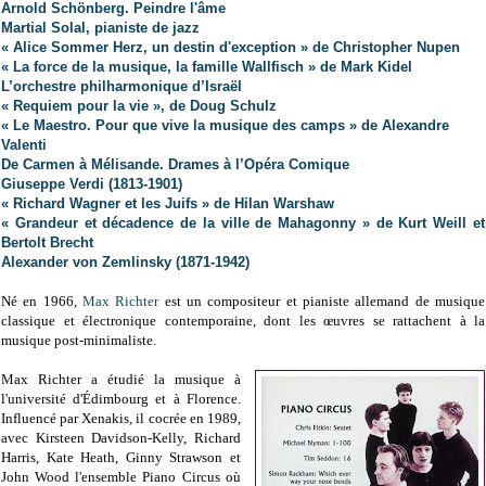
Arnold Schönberg. Peindre l'âme
Martial Solal, pianiste de jazz
« Alice Sommer Herz, un destin d'exception » de Christopher Nupen
« La force de la musique, la famille Wallfisch » de Mark Kidel
L’orchestre philharmonique d’Israël
« Requiem pour la vie », de Doug Schulz
« Le Maestro. Pour que vive la musique des camps » de Alexandre
Valenti
De Carmen à Mélisande. Drames à l’Opéra Comique
Giuseppe Verdi (1813-1901)
« Richard Wagner et les Juifs » de Hilan Warshaw
« Grandeur et décadence de la ville de Mahagonny » de Kurt Weill et
Bertolt Brecht
Alexander von Zemlinsky (1871-1942)
Né en 1966,
Max Richter
est un compositeur et pianiste allemand de musique
classique et électronique contemporaine, dont les œuvres se rattachent à la
musique post-minimaliste.
Max Richter a étudié la musique à
l'université d'Édimbourg et à Florence.
Influencé par Xenakis, il cocrée en 1989,
avec Kirsteen Davidson-Kelly, Richard
Harris, Kate Heath, Ginny Strawson et
John Wood l'ensemble Piano Circus où