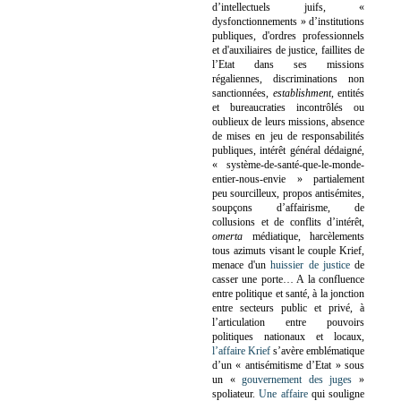
d’intellectuels juifs, «
dysfonctionnements » d’institutions
publiques, d'ordres professionnels
et d'auxiliaires de justice, faillites de
l’Etat dans ses missions
régaliennes, discriminations non
sanctionnées,
establishment
, entités
et bureaucraties incontrôlés ou
oublieux de leurs missions, absence
de mises en jeu de responsabilités
publiques, intérêt général dédaigné,
« système-de-santé-que-le-monde-
entier-nous-envie » partialement
peu sourcilleux, propos antisémites,
soupçons d’affairisme, de
collusions et de conflits d’intérêt,
omerta
médiatique, harcèlements
tous azimuts visant le couple Krief,
menace d'un
huissier de justice
de
casser une porte…
A la confluence
entre politique et santé, à la jonction
entre secteurs public et privé, à
l’articulation entre pouvoirs
politiques nationaux et locaux,
l’affaire Krief
s’avère emblématique
d’un « antisémitisme d’Etat » sous
un «
gouvernement des juges
»
spoliateur.
Une affaire
qui souligne