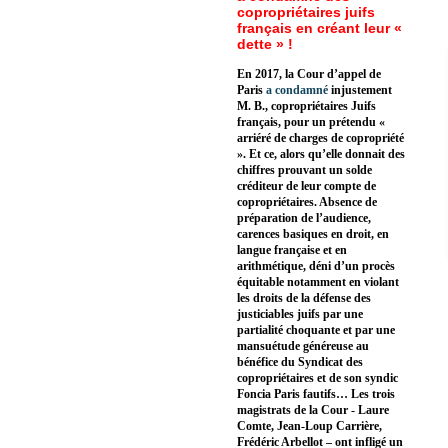
copropriétaires juifs
français en créant leur «
dette » !
En 2017, la Cour d’appel de
Paris
a condamné
injustement
M. B., copropriétaires Juifs
français, pour un prétendu «
arriéré de charges de copropriété
». Et ce, alors qu’elle donnait des
chiffres prouvant un solde
créditeur de leur compte de
copropriétaires. Absence de
préparation de l’audience,
carences basiques en droit, en
langue française et en
arithmétique, déni d’un procès
équitable notamment en violant
les droits de la défense des
justiciables juifs par une
partialité choquante et par une
mansuétude généreuse au
bénéfice du Syndicat des
copropriétaires et de son syndic
Foncia Paris fautifs… Les trois
magistrats de la Cour - Laure
Comte, Jean-Loup Carrière,
Frédéric Arbellot – ont infligé un