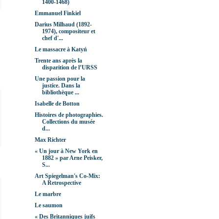
1400-1468)
Emmanuel Finkiel
Darius Milhaud (1892-
1974), compositeur et
chef d'...
Le massacre à Katyń
Trente ans après la
disparition de l’URSS
Une passion pour la
justice. Dans la
bibliothèque ...
Isabelle de Botton
Histoires de photographies.
Collections du musée
d...
Max Richter
« Un jour à New York en
1882 » par Arne Peisker,
S...
Art Spiegelman's Co-Mix:
A Retrospective
Le marbre
Le saumon
« Des Britanniques juifs