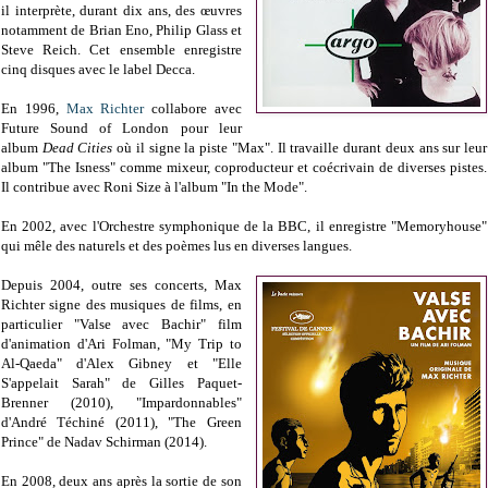
il interprète, durant dix ans, des œuvres
notamment de Brian Eno, Philip Glass et
Steve Reich. Cet ensemble enregistre
cinq disques avec le label Decca.
En 1996,
Max Richter
collabore avec
Future Sound of London pour leur
album
Dead Cities
où il signe la piste "Max". Il travaille durant deux ans sur leur
album "The Isness" comme mixeur, coproducteur et coécrivain de diverses pistes.
Il contribue avec Roni Size à l'album "In the Mode".
En 2002, avec l'Orchestre symphonique de la BBC, il enregistre "Memoryhouse"
qui mêle des naturels et des poèmes lus en diverses langues.
Depuis 2004, outre ses concerts, Max
Richter signe des musiques de films, en
particulier "Valse avec Bachir" film
d'animation d'Ari Folman, "My Trip to
Al-Qaeda" d'Alex Gibney et "Elle
S'appelait Sarah" de Gilles Paquet-
Brenner (2010), "Impardonnables"
d'André Téchiné (2011), "The Green
Prince" de Nadav Schirman (2014).
En 2008, deux ans après la sortie de son