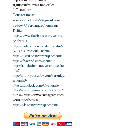
exprimant des opinions
argumentées, mais non celles
diffamatoires.
Contact me at
veroniquechemla5@gmail.com
@VeroniqueChemla
Follow
on
Twitter
https://www.facebook.com/veroniq
ue.chemla.7
https://independent.academia.edu/V
%C3%A9roniqueChemla
https://issuu.com/veroniquechemla
https://fr.scribd.com/chemla-3
http://fr.slideshare.net/veroniqueche
mla7
http://www.youscribe.com/veroniqu
echemla5/
https://substack.com/@vchemla/
http://www.calameo.com/accounts/4
522342
https://www.instagram.com/
veroniquechemla/
https://vk.com/veroniquechemla