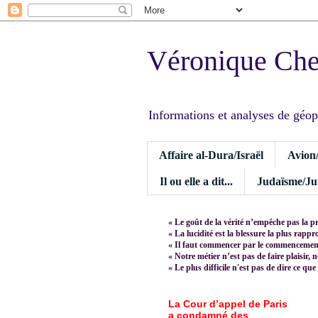
Véronique Ch
Informations et analyses de géopoli
Affaire al-Dura/Israël
Avion
Il ou elle a dit...
Judaïsme/Jui
« Le goût de la vérité n’empêche pas la p
« La lucidité est la blessure la plus rapp
« Il faut commencer par le commencement,
« Notre métier n’est pas de faire plaisir, 
« Le plus difficile n'est pas de dire ce que
La Cour d’appel de Paris
a condamné des