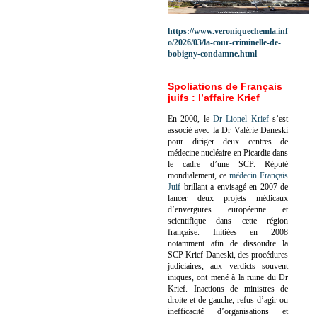
https://www.veroniquechemla.inf
o/2026/03/la-cour-criminelle-de-
bobigny-condamne.html
Spoliations de Français
juifs : l’affaire Krief
En 2000, le
Dr Lionel Krief
s’est
associé avec la Dr Valérie Daneski
pour diriger deux centres de
médecine nucléaire en Picardie dans
le cadre d’une SCP.
Réputé
mondialement, ce
médecin Français
Juif
brillant a envisagé en 2007 de
lancer deux projets médicaux
d’envergures européenne et
scientifique dans cette région
française.
Initiées en 2008
notamment afin de dissoudre la
SCP Krief Daneski, des procédures
judiciaires, aux verdicts souvent
iniques, ont mené à la ruine du Dr
Krief.
Inactions de ministres de
droite et de gauche, refus d’agir ou
inefficacité d’organisations et