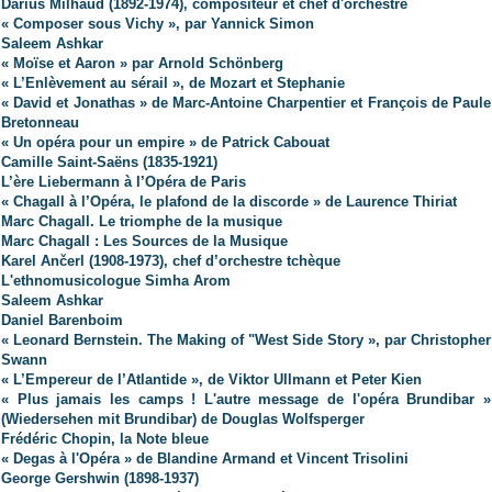
Darius Milhaud (1892-1974), compositeur et chef d'orchestre
« Composer sous Vichy », par Yannick Simon
Saleem Ashkar
« Moïse et Aaron » par Arnold Schönberg
« L’Enlèvement au sérail », de Mozart et Stephanie
« David et Jonathas » de Marc-Antoine Charpentier et François de Paule
Bretonneau
« Un opéra pour un empire » de Patrick Cabouat
Camille Saint-Saëns (1835-1921)
L’ère Liebermann à l’Opéra de Paris
« Chagall à l’Opéra, le plafond de la discorde » de Laurence Thiriat
Marc Chagall. Le triomphe de la musique
Marc Chagall : Les Sources de la Musique
Karel Ančerl (1908-1973), chef d’orchestre tchèque
L'ethnomusicologue Simha Arom
Saleem Ashkar
Daniel Barenboim
« Leonard Bernstein. The Making of "West Side Story », par Christopher
Swann
« L’Empereur de l’Atlantide », de Viktor Ullmann et Peter Kien
« Plus jamais les camps ! L'autre message de l'opéra Brundibar »
(Wiedersehen mit Brundibar) de Douglas Wolfsperger
Frédéric Chopin, la Note bleue
« Degas à l'Opéra » de Blandine Armand et Vincent Trisolini
George Gershwin (1898-1937)