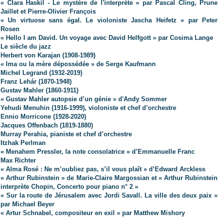
« Clara Haskil - Le mystère de l'interprète » par Pascal Cling, Prune
Jaillet et Pierre-Olivier François
« Un virtuose sans égal. Le violoniste Jascha Heifetz » par Peter
Rosen
« Hello I am David. Un voyage avec David Helfgott » par Cosima Lange
Le siècle du jazz
Herbert von Karajan (1908-1989)
« Ima ou la mère dépossédée » de Serge Kaufmann
Michel Legrand (1932-2019)
Franz Lehár (1870-1948)
Gustav Mahler (1860-1911)
« Gustav Mahler autopsie d’un génie » d'Andy Sommer
Yehudi Menuhin (1916-1999), violoniste et chef d’orchestre
Ennio Morricone (1928-2020)
Jacques Offenbach (1819-1880)
Murray Perahia, pianiste et chef d’orchestre
Itzhak Perlman
« Menahem Pressler, la note consolatrice » d’Emmanuelle Franc
Max Richter
« Alma Rosé : Ne m’oubliez pas, s’il vous plaît » d’Edward Arckless
« Arthur Rubinstein » de Marie-Claire Margossian et « Arthur Rubinstein
interprète Chopin, Concerto pour piano n° 2 »
« Sur la route de Jérusalem avec Jordi Savall. La ville des deux paix »
par Michael Beyer
« Artur Schnabel, compositeur en exil » par Matthew Mishory