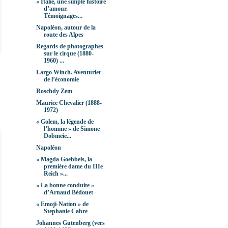
« Italie, une simple histoire
d’amour.
Témoignages...
Napoléon, autour de la
route des Alpes
Regards de photographes
sur le cirque (1880-
1960) ...
Largo Winch. Aventurier
de l’économie
Roschdy Zem
Maurice Chevalier (1888-
1972)
« Golem, la légende de
l’homme » de Simone
Dobmeie...
Napoléon
« Magda Goebbels, la
première dame du IIIe
Reich »...
« La bonne conduite »
d’Arnaud Bédouet
« Emoji-Nation » de
Stephanie Cabre
Johannes Gutenberg (vers