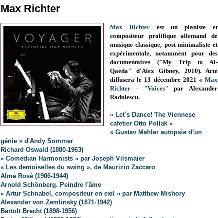
Max Richter
Max Richter
est un pianiste et
compositeur prolifique allemand de
m
usique classique, post-minimaliste et
expérimentale, notamment pour des
documentaires ("My Trip to Al-
Qaeda" d'Alex Gibney, 2010)
. Arte
diffusera le 13 décembre 2021 «
Max
Richter - "Voices"
par Alexander
Radulescu.
« Let´s Dance! The Viennese
cafetier Otto Pollak »
« Gustav Mahler autopsie d’un
génie » d'Andy Sommer
Richard Oswald (1880-1963)
« Comedian Harmonists » par Joseph Vilsmaier
« Les demoiselles du swing », de Maurizio Zaccaro
Alma Rosé (1906-1944)
Arnold Schönberg. Peindre l'âme
« Artur Schnabel, compositeur en exil » par Matthew Mishory
Alexander von Zemlinsky (1871-1942)
Bertolt Brecht (1898-1956)