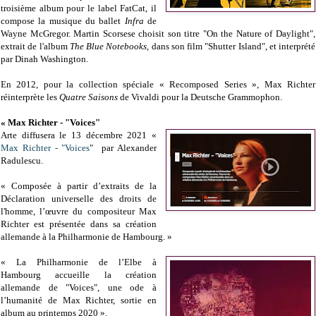
troisième album pour le label FatCat, il
compose la musique du ballet
Infra
de
Wayne McGregor. Martin Scorsese choisit son titre "On the Nature of Daylight",
extrait de l'album
The Blue Notebooks,
dans son film "Shutter Island", et interprété
par Dinah Washington.
En 2012, pour la collection spéciale « Recomposed Series », Max Richter
réinterprète les
Quatre Saisons
de Vivaldi pour la Deutsche Grammophon.
« Max Richter - "Voices"
Arte diffusera le 13 décembre 2021 «
Max Richter - "Voices
" par Alexander
Radulescu.
« Composée à partir d’extraits de la
Déclaration universelle des droits de
l'homme, l’œuvre du compositeur Max
Richter est présentée dans sa création
allemande à la Philharmonie de Hambourg. »
« La Philharmonie de l’Elbe à
Hambourg accueille la création
allemande de "Voices", une ode à
l’humanité de Max Richter, sortie en
album au printemps 2020 ».