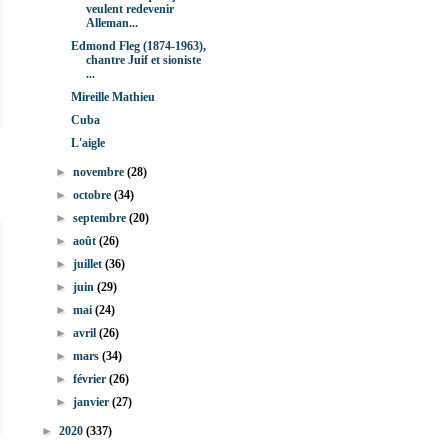
veulent redevenir
Alleman...
Edmond Fleg (1874-1963),
chantre Juif et sioniste
...
Mireille Mathieu
Cuba
L'aigle
►
novembre
(28)
►
octobre
(34)
►
septembre
(20)
►
août
(26)
►
juillet
(36)
►
juin
(29)
►
mai
(24)
►
avril
(26)
►
mars
(34)
►
février
(26)
►
janvier
(27)
►
2020
(337)