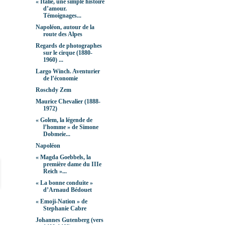
« Italie, une simple histoire
d’amour.
Témoignages...
Napoléon, autour de la
route des Alpes
Regards de photographes
sur le cirque (1880-
1960) ...
Largo Winch. Aventurier
de l’économie
Roschdy Zem
Maurice Chevalier (1888-
1972)
« Golem, la légende de
l’homme » de Simone
Dobmeie...
Napoléon
« Magda Goebbels, la
première dame du IIIe
Reich »...
« La bonne conduite »
d’Arnaud Bédouet
« Emoji-Nation » de
Stephanie Cabre
Johannes Gutenberg (vers