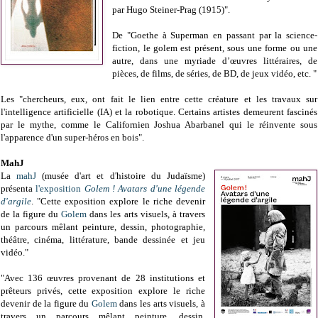
par Hugo Steiner-Prag (1915)".
De "Goethe à Superman en passant par la science-
fiction, le golem est présent, sous une forme ou une
autre, dans une myriade d’œuvres littéraires, de
pièces, de films, de séries, de BD, de jeux vidéo, etc. "
Les "chercheurs, eux, ont fait le lien entre cette créature et les travaux sur
l'intelligence artificielle (IA) et la robotique. Certains artistes demeurent fascinés
par le mythe, comme le Californien Joshua Abarbanel qui le réinvente sous
l'apparence d'un super-héros en bois".
MahJ
La
mahJ
(musée d'art et d'histoire du Judaïsme)
présenta
l'exposition
Golem ! Avatars d'une légende
d'argile
. "
Cette exposition explore le riche devenir
de la figure du
Golem
dans les arts visuels, à travers
un parcours mêlant peinture, dessin, photographie,
théâtre, cinéma, littérature, bande dessinée et jeu
vidéo."
"Avec 136 œuvres provenant de 28 institutions et
prêteurs privés, cette exposition explore le riche
devenir de la figure du
Golem
dans les arts visuels, à
travers un parcours mêlant peinture, dessin,