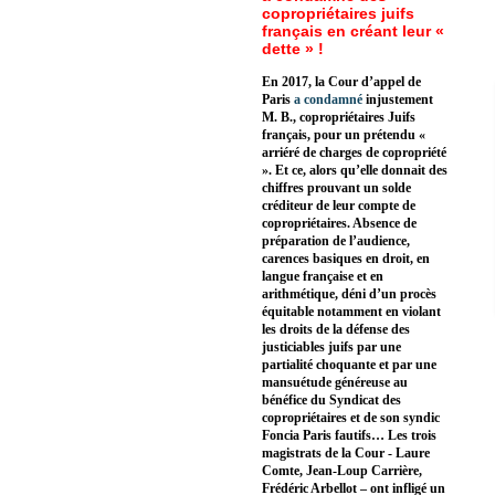
copropriétaires juifs
français en créant leur «
dette » !
En 2017, la Cour d’appel de
Paris
a condamné
injustement
M. B., copropriétaires Juifs
français, pour un prétendu «
arriéré de charges de copropriété
». Et ce, alors qu’elle donnait des
chiffres prouvant un solde
créditeur de leur compte de
copropriétaires. Absence de
préparation de l’audience,
carences basiques en droit, en
langue française et en
arithmétique, déni d’un procès
équitable notamment en violant
les droits de la défense des
justiciables juifs par une
partialité choquante et par une
mansuétude généreuse au
bénéfice du Syndicat des
copropriétaires et de son syndic
Foncia Paris fautifs… Les trois
magistrats de la Cour - Laure
Comte, Jean-Loup Carrière,
Frédéric Arbellot – ont infligé un