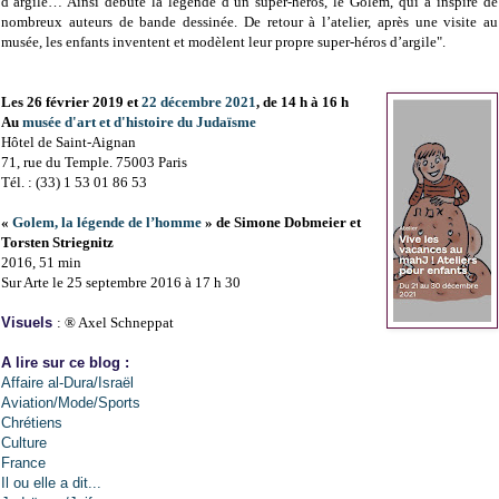
d’argile… Ainsi débute la légende d’un super-héros, le Golem, qui a inspiré de
nombreux auteurs de bande dessinée. De retour à l’atelier, après une visite au
musée, les enfants inventent et modèlent leur propre super-héros d’argile".
Les 26 février 2019 et
22 décembre 2021
, de 14 h à 16 h
Au
m
usée d'art et d'histoire du Judaïsme
Hôtel de Saint-Aignan
71, rue du Temple. 75003 Paris
Tél. : (33) 1 53 01 86 53
«
Golem, la légende de l’homme
» de Simone Dobmeier et
Torsten Striegnitz
2016, 51 min
Sur Arte l
e 25 septembre 2016 à 17 h 30
Visuels
: ® Axel Schneppat
A lire sur ce blog :
Affaire al-Dura/Israël
Aviation/Mode/Sports
Chrétiens
Culture
France
Il ou elle a dit...