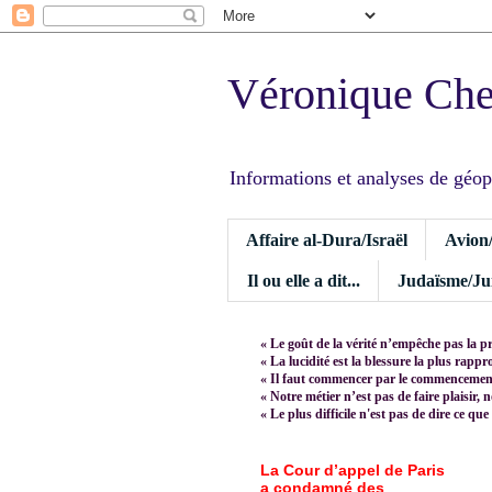
Véronique Ch
Informations et analyses de géopoli
Affaire al-Dura/Israël
Avion
Il ou elle a dit...
Judaïsme/Jui
« Le goût de la vérité n’empêche pas la p
« La lucidité est la blessure la plus rapp
« Il faut commencer par le commencement,
« Notre métier n’est pas de faire plaisir, 
« Le plus difficile n'est pas de dire ce que
La Cour d’appel de Paris
a condamné des