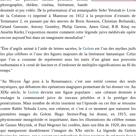
photographie, théâtre, cinéma, littérature, bande
dessinée et jeu vidéo. De la présentation d’un remarquable Sefer Yetsirah (« Livre
de la Création ») imprimé à Mantoue en 1612 à la projection d’extraits de
Terminator 2, en passant par des œuvres de Boris Aronson, Christian Boltanski,
Gérard Garouste, Antony Gormley, Philip Guston, Amos Gitaï, R.B. Kitaj ou
Anselm Kiefer, l’exposition montre comment cette légende juive médiévale opère
encore aujourd’hui dans un imaginaire mondialisé."
"Être d’argile animé à l’aide de lettres sacrées, le
Golem
est l’un des mythes juifs
les plus célèbres et l’une des figures majeures de la littérature fantastique. Celui
que l’on a coutume de représenter sous les traits d’un géant aux pouvoirs
surhumains n’a cessé de fasciner et d’endosser de multiples significations au fil du
temps."
"Au Moyen Âge puis à la Renaissance, c’est une entité connue des seuls
mystiques, qui débattent des opérations magiques permettant de lui donner vie. Au
XIXe siècle, le
Golem
devient une figure populaire : une créature destinée à
soulager la communauté juive de travaux pénibles et à la protéger des
persécutions. Mais nombre de récits insistent sur l’épisode ou cet être se retourne
contre Rabbi Yehuda Loew, son créateur, et c’est à ce moment que naissent les
premières images du Golem. Hugo Steiner-Prag lui donne, en 1915, une
physionomie mongoloïde et inquiétante, dans les illustrations du célèbre roman
de Gustav Meyrink, et Paul Wegener lui confère, dans son film de 1920, des traits
qui marqueront durablement l’imagier du XXe siècle. La légende du Golem
fascine les artistes, qui y voient une métaphore de leur position de créateurs face à