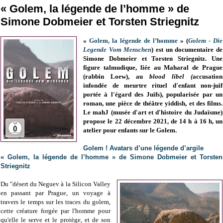
« Golem, la légende de l’homme » de
Simone Dobmeier et Torsten Striegnitz
«
Golem, la légende de l’homme
» (
Golem - Die
Legende Vom Menschen
) est un
documentaire de
Simone Dobmeier et Torsten Striegnitz. Une
figure talmudique, liée au Maharal de Prague
(rabbin Loew), au
blood libel (
accusation
infondée de meurtre rituel d'enfant non-juif
portée à l'égard des Juifs), popularisée par un
roman, une pièce de théâtre yiddish, et des films.
Le mahJ (musée d'art et d'histoire du Judaïsme)
propose le 22 décembre 2021, de 14 h à 16 h, un
atelier pour enfants sur le Golem.
Golem ! Avatars d’une légende d’argile
« Golem, la légende de l’homme » de Simone Dobmeier et Torsten
Striegnitz
Du "désert du Neguev à la Silicon Valley
en passant par Prague, un voyage à
travers le temps sur les traces du golem,
cette créature forgée par l'homme pour
qu'elle le serve et le protège, et de son