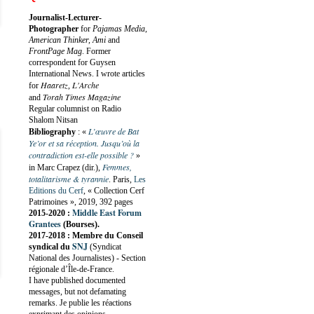
Journalist-Lecturer-
Photographer
for
Pajamas Media,
American Thinker, Ami
and
FrontPage Mag
. Former
correspondent for Guysen
International News. I wrote articles
Haaretz
L'Arche
for
,
Torah Times Magazine
and
Regular columnist on Radio
Shalom Nitsan
L’œuvre de Bat
Bibliography
:
«
Ye’or et sa réception. Jusqu’où la
contradiction est-elle possible ?
»
Femmes,
in Marc Crapez (dir.),
totalitarisme & tyrannie
. Paris,
Les
Editions du Cerf
, « Collection Cerf
Patrimoines », 2019, 392 pages
Middle East Forum
2015-2020 :
Grantees
(Bourses).
2017-2018 : Membre du Conseil
SNJ
syndical du
(Syndicat
National des Journalistes) - Section
régionale d’Île-de-France.
I have published documented
messages, but not defamating
remarks. Je publie les réactions