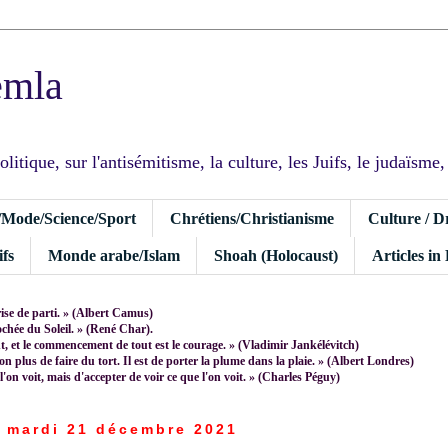
emla
tique, sur l'antisémitisme, la culture, les Juifs, le judaïsme, I
/Mode/Science/Sport
Chrétiens/Christianisme
Culture / D
fs
Monde arabe/Islam
Shoah (Holocaust)
Articles in
rise de parti. » (Albert Camus)
rochée du Soleil. » (René Char).
 et le commencement de tout est le courage. » (Vladimir Jankélévitch)
non plus de faire du tort. Il est de porter la plume dans la plaie. » (Albert Londres)
 l'on voit, mais d'accepter de voir ce que l'on voit. » (Charles Péguy)
mardi 21 décembre 2021