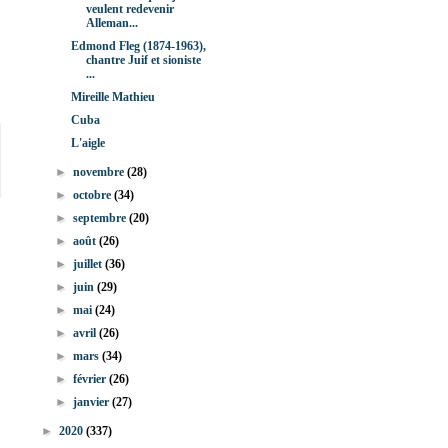
veulent redevenir
Alleman...
Edmond Fleg (1874-1963),
chantre Juif et sioniste
...
Mireille Mathieu
Cuba
L'aigle
►
novembre
(28)
►
octobre
(34)
►
septembre
(20)
►
août
(26)
►
juillet
(36)
►
juin
(29)
►
mai
(24)
►
avril
(26)
►
mars
(34)
►
février
(26)
►
janvier
(27)
►
2020
(337)