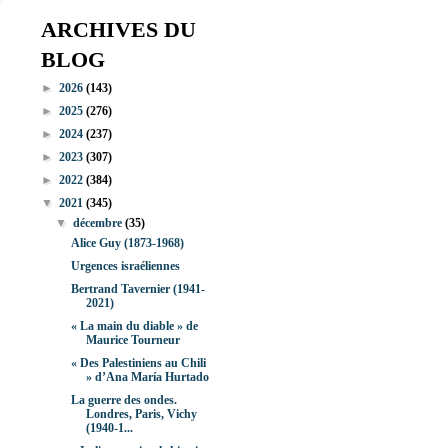
ARCHIVES DU
BLOG
►
2026
(143)
►
2025
(276)
►
2024
(237)
►
2023
(307)
►
2022
(384)
▼
2021
(345)
▼
décembre
(35)
Alice Guy (1873-1968)
Urgences israéliennes
Bertrand Tavernier (1941-
2021)
« La main du diable » de
Maurice Tourneur
« Des Palestiniens au Chili
» d’Ana María Hurtado
La guerre des ondes.
Londres, Paris, Vichy
(1940-1...