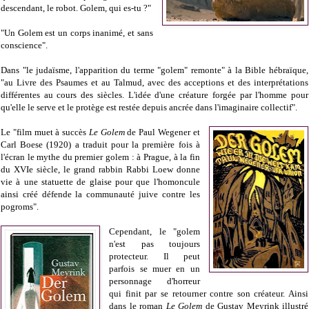
descendant, le robot. Golem, qui es-tu ?"
"Un Golem est un corps inanimé, et sans
conscience".
Dans "le judaïsme, l'apparition du terme "golem" remonte" à la Bible hébraïque,
"au Livre des Psaumes et au Talmud, avec des acceptions et des interprétations
différentes au cours des siècles. L'idée d'une créature forgée par l'homme pour
qu'elle le serve et le protège est restée depuis ancrée dans l'imaginaire collectif".
Le "film muet à succès
Le Golem
de Paul Wegener et
Carl Boese (1920) a traduit pour la première fois à
l'écran le mythe du premier golem : à Prague, à la fin
du XVIe siècle, le grand rabbin Rabbi Loew donne
vie à une statuette de glaise pour que l'homoncule
ainsi créé défende la communauté juive contre les
pogroms".
Cependant, le "golem
n'est pas toujours
protecteur. Il peut
parfois se muer en un
personnage d'horreur
qui finit par se retourner contre son créateur. Ainsi
dans le roman
Le Golem
de Gustav Meyrink illustré