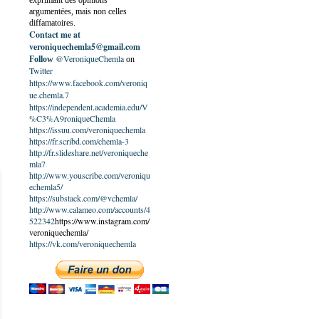
exprimant des opinions
argumentées, mais non celles
diffamatoires.
Contact me at
veroniquechemla5@gmail.com
@VeroniqueChemla
Follow
on
Twitter
https://www.facebook.com/veroniq
ue.chemla.7
https://independent.academia.edu/V
%C3%A9roniqueChemla
https://issuu.com/veroniquechemla
https://fr.scribd.com/chemla-3
http://fr.slideshare.net/veroniqueche
mla7
http://www.youscribe.com/veroniqu
echemla5/
https://substack.com/@vchemla/
http://www.calameo.com/accounts/4
522342
https://www.instagram.com/
veroniquechemla/
https://vk.com/veroniquechemla