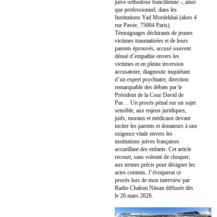
juive orthodoxe francilienne -, ainsi
que professionnel, dans les
Institutions Yad Mordekhaï (alors 4
rue Pavée, 75004 Paris).
Témoignages déchirants de jeunes
victimes traumatisées et de leurs
parents éprouvés, accusé souvent
dénué d’empathie envers les
victimes et en pleine inversion
accusatoire, diagnostic inquiétant
d’un expert psychiatre, direction
remarquable des débats par le
Président de la Cour David de
Pas… Un procès pénal sur un sujet
sensible, aux enjeux juridiques,
juifs, moraux et médicaux devant
inciter les parents et donateurs à une
exigence vitale envers les
institutions juives françaises
accueillant des enfants. Cet article
recourt, sans volonté de choquer,
aux termes précis pour désigner les
actes commis. J’évoquerai ce
procès lors de mon interview par
Radio Chalom Nitsan diffusée dès
le 26 mars 2026.