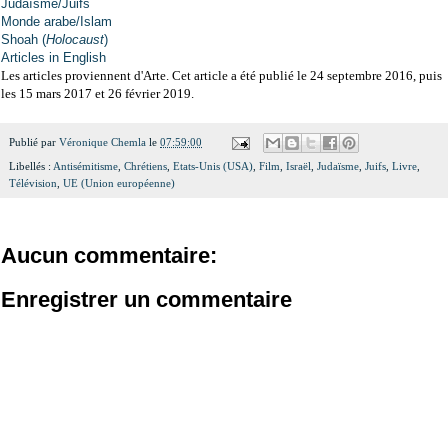
Judaïsme/Juifs
Monde arabe/Islam
Shoah (
Holocaust
)
Articles in English
Les articles proviennent d'Arte. Cet article a été publié le 24 septembre 2016, puis
les 15 mars 2017 et 26 février 2019.
Publié par
Véronique Chemla
le
07:59:00
Libellés :
Antisémitisme
,
Chrétiens
,
Etats-Unis (USA)
,
Film
,
Israël
,
Judaïsme
,
Juifs
,
Livre
,
Télévision
,
UE (Union européenne)
Aucun commentaire:
Enregistrer un commentaire