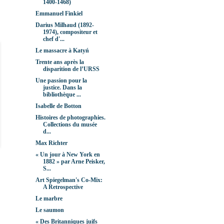
1400-1468)
Emmanuel Finkiel
Darius Milhaud (1892-
1974), compositeur et
chef d'...
Le massacre à Katyń
Trente ans après la
disparition de l’URSS
Une passion pour la
justice. Dans la
bibliothèque ...
Isabelle de Botton
Histoires de photographies.
Collections du musée
d...
Max Richter
« Un jour à New York en
1882 » par Arne Peisker,
S...
Art Spiegelman's Co-Mix:
A Retrospective
Le marbre
Le saumon
« Des Britanniques juifs