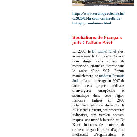
https://www.veroniquechemla.inf
o/2026/03/la-cour-criminelle-de-
bobigny-condamne.html
Spoliations de Français
juifs : l’affaire Krief
En 2000, le
Dr Lionel Krief
s’est
associé avec la Dr Valérie Daneski
pour diriger deux centres de
médecine nucléaire en Picardie dans
le cadre d’une SCP.
Réputé
mondialement, ce
médecin Français
Juif
brillant a envisagé en 2007 de
lancer deux projets médicaux
d’envergures européenne et
scientifique dans cette région
française.
Initiées en 2008
notamment afin de dissoudre la
SCP Krief Daneski, des procédures
judiciaires, aux verdicts souvent
iniques, ont mené à la ruine du Dr
Krief.
Inactions de ministres de
droite et de gauche, refus d’agir ou
inefficacité d’organisations et