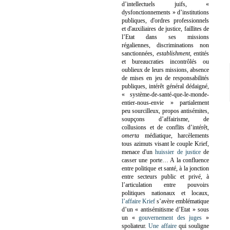
d’intellectuels juifs, «
dysfonctionnements » d’institutions
publiques, d'ordres professionnels
et d'auxiliaires de justice, faillites de
l’Etat dans ses missions
régaliennes, discriminations non
sanctionnées,
establishment
, entités
et bureaucraties incontrôlés ou
oublieux de leurs missions, absence
de mises en jeu de responsabilités
publiques, intérêt général dédaigné,
« système-de-santé-que-le-monde-
entier-nous-envie » partialement
peu sourcilleux, propos antisémites,
soupçons d’affairisme, de
collusions et de conflits d’intérêt,
omerta
médiatique, harcèlements
tous azimuts visant le couple Krief,
menace d'un
huissier de justice
de
casser une porte…
A la confluence
entre politique et santé, à la jonction
entre secteurs public et privé, à
l’articulation entre pouvoirs
politiques nationaux et locaux,
l’affaire Krief
s’avère emblématique
d’un « antisémitisme d’Etat » sous
un «
gouvernement des juges
»
spoliateur.
Une affaire
qui souligne