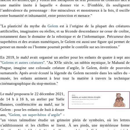
une matière inerte à laquelle « donner vie ». D’emblée, ils soulignent
l’ambivalence du personnage : être miraculeux et monstrueux à la fois, il oscille
entre humanité et inhumanité, entre protection et menace."
"La plasticité du mythe du
Golem
est à l’origine de la plupart des créatures
artificielles, imaginaires ou réelles, et sa féconde descendance ne cesse de croître,
notamment dans le domaine de la robotique et de l’informatique. Précurseur des
superhéros et des avatars numériques, le Golem est aussi une figure qui permet de
penser un monde ou l’homme pourrait perdre le contrôle sur ses inventions."
En 2019, le mahJ avait organisé un atelier pour les enfants de quatre à sept ans
"
Golems et autres créatures
". "Au XVIe siècle, un rabbin mystique, le Maharal de
Prague, imagine une colossale créature d’argile, le Golem, dotée de pouvoirs
surnaturels. Après avoir écouté la ­légende du ­Golem racontée dans les salles du ­
musée, les enfants animent à­ leur tour la matière à travers la technique
cinématographique du stop-motion."
Le mahJ proposera le 22 décembre 2021,
de 14 h à 16 h, un atelier par Yaële
Baranes, conférencière au mahJ, sur le
Golem : pour les enfants de huit à douze
ans, "
Golem, un super-héros d’argile
" -
"un vieux talmudiste étudie un grimoire plein de symboles, où les lettres
s’additionnent et les chiffres se lisent. À ses pieds, une mystérieuse forme