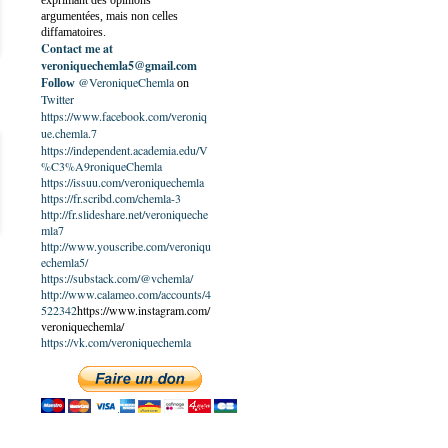
exprimant des opinions
argumentées, mais non celles
diffamatoires.
Contact me at
veroniquechemla5@gmail.com
@VeroniqueChemla
Follow
on
Twitter
https://www.facebook.com/veroniq
ue.chemla.7
https://independent.academia.edu/V
%C3%A9roniqueChemla
https://issuu.com/veroniquechemla
https://fr.scribd.com/chemla-3
http://fr.slideshare.net/veroniqueche
mla7
http://www.youscribe.com/veroniqu
echemla5/
https://substack.com/@vchemla/
http://www.calameo.com/accounts/4
522342
https://www.instagram.com/
veroniquechemla/
https://vk.com/veroniquechemla