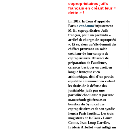
copropriétaires juifs
français en créant leur «
dette » !
En 2017, la Cour d’appel de
Paris
a condamné
injustement
M. B., copropriétaires Juifs
français, pour un prétendu «
arriéré de charges de copropriété
». Et ce, alors qu’elle donnait des
chiffres prouvant un solde
créditeur de leur compte de
copropriétaires. Absence de
préparation de l’audience,
carences basiques en droit, en
langue française et en
arithmétique, déni d’un procès
équitable notamment en violant
les droits de la défense des
justiciables juifs par une
partialité choquante et par une
mansuétude généreuse au
bénéfice du Syndicat des
copropriétaires et de son syndic
Foncia Paris fautifs… Les trois
magistrats de la Cour - Laure
Comte, Jean-Loup Carrière,
Frédéric Arbellot – ont infligé un