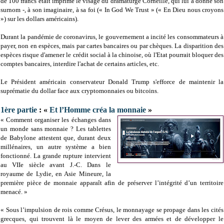
de 100 francs était imprimé le visage du dramaturge Corneille, qui lui a donné son
surnom -, à son imaginaire, à sa foi (« In God We Trust » (« En Dieu nous croyons
») sur les dollars américains).
Durant la pandémie de coronavirus, le gouvernement a incité les consommateurs à
payer, non en espèces, mais par cartes bancaires ou par chèques. La disparition des
espèces risque d'amener le crédit social à la chinoise, où l'Etat pourrait bloquer des
comptes bancaires, interdire l'achat de certains articles, etc.
Le Président américain conservateur Donald Trump s'efforce de maintenir la
suprématie du dollar face aux cryptomonnaies ou bitcoins.
1ère partie
: «
Et l’Homme créa la monnaie
»
« Comment organiser les échanges dans
un monde sans monnaie ? Les tablettes
de Babylone attestent que, durant deux
millénaires, un autre système a bien
fonctionné. La grande rupture intervient
au VIIe siècle avant J.-C. Dans le
royaume de Lydie, en Asie Mineure, la
première pièce de monnaie apparaît afin de préserver l’intégrité d’un territoire
menacé. »
« Sous l’impulsion de rois comme Crésus, le monnayage se propage dans les cités
grecques, qui trouvent là le moyen de lever des armées et de développer le