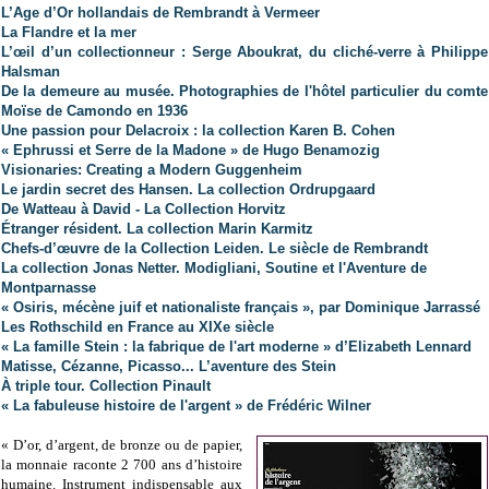
L’Age d’Or hollandais de Rembrandt à Vermeer
La Flandre et la mer
L’œil d’un collectionneur : Serge Aboukrat, du cliché-verre à Philippe
Halsman
De la demeure au musée. Photographies de l'hôtel particulier du comte
Moïse de Camondo en 1936
Une passion pour Delacroix : la collection Karen B. Cohen
« Ephrussi et Serre de la Madone » de Hugo Benamozig
Visionaries: Creating a Modern Guggenheim
Le jardin secret des Hansen. La collection Ordrupgaard
De Watteau à David - La Collection Horvitz
Étranger résident. La collection Marin Karmitz
Chefs-d’œuvre de la Collection Leiden. Le siècle de Rembrandt
La collection Jonas Netter. Modigliani, Soutine et l'Aventure de
Montparnasse
« Osiris, mécène juif et nationaliste français », par Dominique Jarrassé
Les Rothschild en France au XIXe siècle
« La famille Stein : la fabrique de l'art moderne » d’Elizabeth Lennard
Matisse, Cézanne, Picasso... L’aventure des Stein
À triple tour. Collection Pinault
« La fabuleuse histoire de l'argent »
de Frédéric Wilner
« D’or, d’argent, de bronze ou de papier,
la monnaie raconte 2 700 ans d’histoire
humaine. Instrument indispensable aux