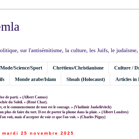
emla
tique, sur l'antisémitisme, la culture, les Juifs, le judaïsme, I
/Mode/Science/Sport
Chrétiens/Christianisme
Culture / D
fs
Monde arabe/Islam
Shoah (Holocaust)
Articles in
rise de parti. » (Albert Camus)
rochée du Soleil. » (René Char).
 et le commencement de tout est le courage. » (Vladimir Jankélévitch)
non plus de faire du tort. Il est de porter la plume dans la plaie. » (Albert Londres)
 l'on voit, mais d'accepter de voir ce que l'on voit. » (Charles Péguy)
mardi 25 novembre 2025