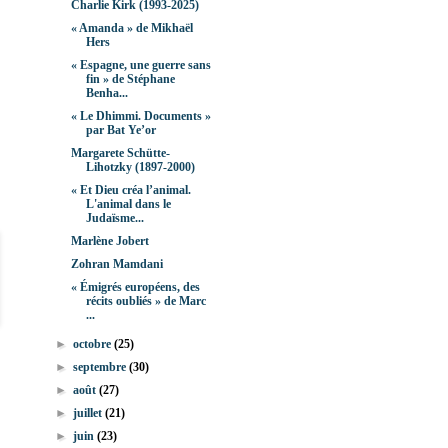
Charlie Kirk (1993-2025)
« Amanda » de Mikhaël
Hers
« Espagne, une guerre sans
fin » de Stéphane
Benha...
« Le Dhimmi. Documents »
par Bat Ye’or
Margarete Schütte-
Lihotzky (1897-2000)
« Et Dieu créa l’animal.
L'animal dans le
Judaïsme...
Marlène Jobert
Zohran Mamdani
« Émigrés européens, des
récits oubliés » de Marc
...
►
octobre
(25)
►
septembre
(30)
►
août
(27)
►
juillet
(21)
►
juin
(23)