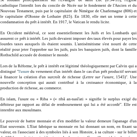
catholique l'interdit lors du concile de Nicée sur le fondement de l'Ancien et du
Nouveau Testament, puis par le capitulaire de Nimègue de Charlemagne (806) et
le capitulaire d'Olonne de Lothaire (825). En 1830, elle met un terme à cette
condamnation du prêt à intérêt. En 1917, le Vatican le rendu licite.
En Occident médiéval, ce sont essentiellement les Juifs et les Lombards qui
assurent ce prêt à intérêt. Les juifs devaient imposer des taux élevés pour payer les
lourdes taxes auxquels ils étaient soumis. L'antisémitisme s'est nourri de cette
réalité pour jeter l'opprobre sur les juifs, puis les banquiers juifs, dont la famille
Rothschild accusée de dominer le monde.
Lors de la Réforme, le prêt à intérêt est légitimé théologiquement par Calvin qui a
distingué "
l'usure
du versement d'un intérêt dans le cas d'un prêt productif servant
à financer la création d'un surcroît de richesse (
Lettre sur l'usure
, 1545)". Une
nouvelle conception qui aurait contribué à la croissance économique, à la
production de richesse, au commerce.
En islam, l'usure ou « Riba » (« ribâ an-nasî'ati » signifie le surplus exigé du
débiteur par rapport au délai de remboursement qui lui a été accordé". Elle est
interdite aux musulmans.
Le pouvoir de battre monnaie et d'en modifier la valeur demeure l'apanage d'un
Etat souverain. L'Etat fabrique sa monnaie en lui donnant un nom, en fixant sa
valeur, en l'associant à des symboles liés à son Histoire, à sa culture - sur le billet