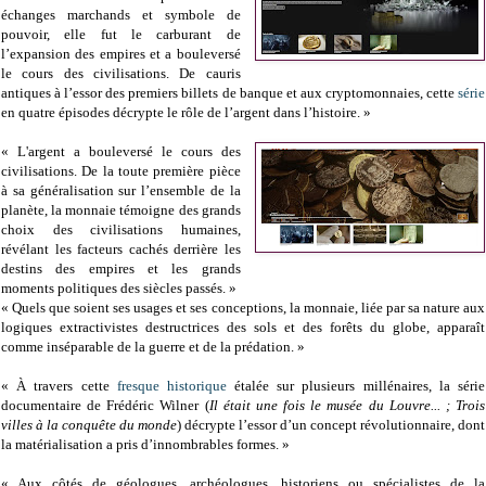
échanges marchands et symbole de
pouvoir, elle fut le carburant de
l’expansion des empires et a bouleversé
le cours des civilisations. De cauris
antiques à l’essor des premiers billets de banque et aux cryptomonnaies, cette
série
en quatre épisodes décrypte le rôle de l’argent dans l’histoire. »
« L'argent a bouleversé le cours des
civilisations. De la toute première pièce
à sa généralisation sur l’ensemble de la
planète, la monnaie témoigne des grands
choix des civilisations humaines,
révélant les facteurs cachés derrière les
destins des empires et les grands
moments politiques des siècles passés. »
« Quels que soient ses usages et ses conceptions, la monnaie, liée par sa nature aux
logiques extractivistes destructrices des sols et des forêts du globe, apparaît
comme inséparable de la guerre et de la prédation. »
« À travers cette
fresque historique
étalée sur plusieurs millénaires, la série
documentaire de Frédéric Wilner (
Il était une fois le musée du Louvre... ; Trois
villes à la conquête du monde
) décrypte l’essor d’un concept révolutionnaire, dont
la matérialisation a pris d’innombrables formes. »
« Aux côtés de géologues, archéologues, historiens ou spécialistes de la