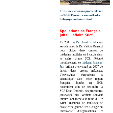
https://www.veroniquechemla.inf
o/2026/03/la-cour-criminelle-de-
bobigny-condamne.html
Spoliations de Français
juifs : l’affaire Krief
En 2000, le
Dr Lionel Krief
s’est
associé avec la Dr Valérie Daneski
pour diriger deux centres de
médecine nucléaire en Picardie dans
le cadre d’une SCP.
Réputé
mondialement, ce
médecin Français
Juif
brillant a envisagé en 2007 de
lancer deux projets médicaux
d’envergures européenne et
scientifique dans cette région
française.
Initiées en 2008
notamment afin de dissoudre la
SCP Krief Daneski, des procédures
judiciaires, aux verdicts souvent
iniques, ont mené à la ruine du Dr
Krief.
Inactions de ministres de
droite et de gauche, refus d’agir ou
inefficacité d’organisations et