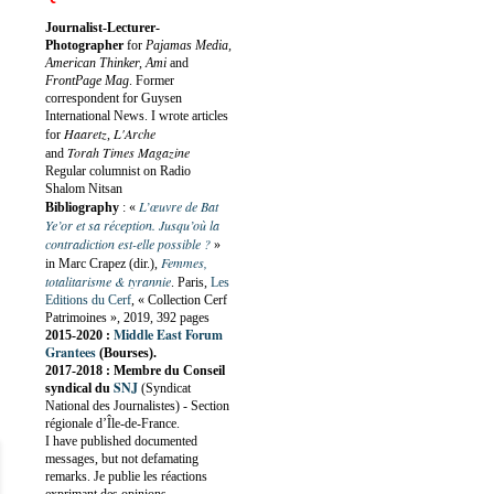
Journalist-Lecturer-
Photographer
for
Pajamas Media,
American Thinker, Ami
and
FrontPage Mag
. Former
correspondent for Guysen
International News. I wrote articles
Haaretz
L'Arche
for
,
Torah Times Magazine
and
Regular columnist on Radio
Shalom Nitsan
L’œuvre de Bat
Bibliography
:
«
Ye’or et sa réception. Jusqu’où la
contradiction est-elle possible ?
»
Femmes,
in Marc Crapez (dir.),
totalitarisme & tyrannie
. Paris,
Les
Editions du Cerf
, « Collection Cerf
Patrimoines », 2019, 392 pages
Middle East Forum
2015-2020 :
Grantees
(Bourses).
2017-2018 : Membre du Conseil
SNJ
syndical du
(Syndicat
National des Journalistes) - Section
régionale d’Île-de-France.
I have published documented
messages, but not defamating
remarks. Je publie les réactions