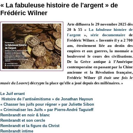
« La fabuleuse histoire de l'argent » de
Frédéric Wilner
Arte diffusera le 29 novembre 2025 dès
20 h 55 «
La fabuleuse histoire de
l'argent
»,
série documentaire
de
Frédéric Wilner
. « Inventée il y a 2 700
ans, étroitement liée au destin des
empires et aux guerres, la monnaie a
bouleversé le cours des civilisations.
De la Grèce antique à l’Amérique
contemporaine en passant par la Chine
ancienne et la Révolution française,
Frédéric Wilner (
Il était une fois le
musée du Louvre
) décrypte la place qu’elle a joué depuis des millénaires. »
Le Juif errant
Histoire de l’antisémitisme » de Jonathan Hayoun
« Chasser les juifs pour régner » par Juliette Sibon
« Criminaliser les Juifs » par Pierre-André Taguieff
Rembrandt en noir & blanc
Rembrandt et son cercle
Rembrandt et la figure du Christ
Rembrandt intime