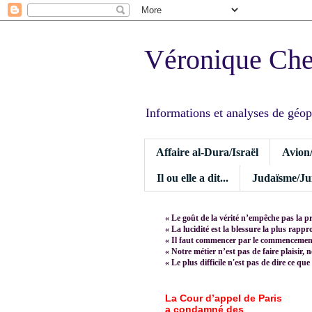
Véronique Ch
Informations et analyses de géopoli
Affaire al-Dura/Israël
Avion
Il ou elle a dit...
Judaïsme/Jui
« Le goût de la vérité n’empêche pas la p
« La lucidité est la blessure la plus rapp
« Il faut commencer par le commencement,
« Notre métier n’est pas de faire plaisir, 
« Le plus difficile n'est pas de dire ce que
La Cour d’appel de Paris
a condamné des