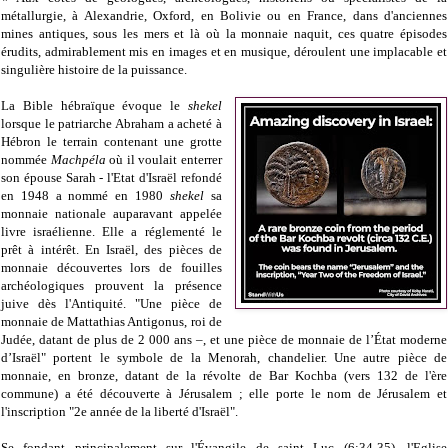
métallurgie, à Alexandrie, Oxford, en Bolivie ou en France, dans d'anciennes
mines antiques, sous les mers et là où la monnaie naquit, ces quatre épisodes
érudits, admirablement mis en images et en musique, déroulent une implacable et
singulière histoire de la puissance.
La Bible hébraïque évoque le
shekel
lorsque le patriarche Abraham a acheté à
Hébron le terrain contenant une grotte
nommée
Machpéla
où il voulait enterrer
son épouse Sarah - l'Etat d'Israël refondé
en 1948 a nommé en 1980
shekel
sa
monnaie nationale auparavant appelée
livre israélienne. Elle a réglementé le
prêt à intérêt. En Israël, des pièces de
monnaie découvertes lors de fouilles
archéologiques prouvent la présence
juive dès l'Antiquité. "Une pièce de
monnaie de Mattathias Antigonus, roi de
Judée, datant de plus de 2 000 ans –, et une pièce de monnaie de l’État moderne
d’Israël" portent le symbole de la Menorah, chandelier. Une autre pièce de
monnaie, en bronze, datant de la révolte de Bar Kochba (vers 132 de l'ère
commune) a été découverte à Jérusalem ; elle porte le nom de Jérusalem et
l'inscription "2e année de la liberté d'Israël".
Se fondant principalement sur l'Évangile de saint Luc (6:34-35), l'Eglise