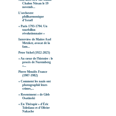
Chalon Nitsan le 19
novemb...
L’orchestre
philharmonique
d’Israël
« Paris 1793-1794. Un
tourbillon
révolutionnaire »
Interview de Maitre Axel
Metzker, avocat de la
fam...
Peter Sichel (1922-2025)
« Au cœur de l'histoire : le
procès de Nuremberg
»...
Pierre Mendès France
(1907-1982)
« Comment les nazis ont
photographié leurs
crimes,...
« Resentment » de Gleb
Osatinski
« En Thérapie » d'Éric
Toledano et d'Olivier
Nakache