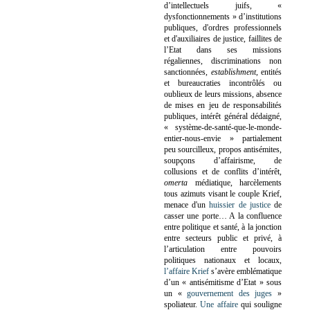
d’intellectuels juifs, «
dysfonctionnements » d’institutions
publiques, d'ordres professionnels
et d'auxiliaires de justice, faillites de
l’Etat dans ses missions
régaliennes, discriminations non
sanctionnées,
establishment
, entités
et bureaucraties incontrôlés ou
oublieux de leurs missions, absence
de mises en jeu de responsabilités
publiques, intérêt général dédaigné,
« système-de-santé-que-le-monde-
entier-nous-envie » partialement
peu sourcilleux, propos antisémites,
soupçons d’affairisme, de
collusions et de conflits d’intérêt,
omerta
médiatique, harcèlements
tous azimuts visant le couple Krief,
menace d'un
huissier de justice
de
casser une porte…
A la confluence
entre politique et santé, à la jonction
entre secteurs public et privé, à
l’articulation entre pouvoirs
politiques nationaux et locaux,
l’affaire Krief
s’avère emblématique
d’un « antisémitisme d’Etat » sous
un «
gouvernement des juges
»
spoliateur.
Une affaire
qui souligne