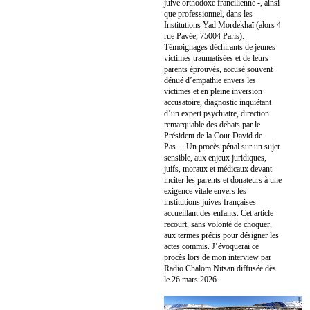
juive orthodoxe francilienne -, ainsi
que professionnel, dans les
Institutions Yad Mordekhaï (alors 4
rue Pavée, 75004 Paris).
Témoignages déchirants de jeunes
victimes traumatisées et de leurs
parents éprouvés, accusé souvent
dénué d’empathie envers les
victimes et en pleine inversion
accusatoire, diagnostic inquiétant
d’un expert psychiatre, direction
remarquable des débats par le
Président de la Cour David de
Pas… Un procès pénal sur un sujet
sensible, aux enjeux juridiques,
juifs, moraux et médicaux devant
inciter les parents et donateurs à une
exigence vitale envers les
institutions juives françaises
accueillant des enfants. Cet article
recourt, sans volonté de choquer,
aux termes précis pour désigner les
actes commis. J’évoquerai ce
procès lors de mon interview par
Radio Chalom Nitsan diffusée dès
le 26 mars 2026.