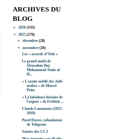
ARCHIVES DU
BLOG
►
2026
(143)
▼
2025
(276)
►
décembre
(28)
▼
novembre
(26)
Les « accords d’Oslo »
Le grand mufti de
Jérusalem Haj
Mohammad Amin al-
H...
« L'exode oublié des Juifs
arabes » de Marcel
Prins
« La fabuleuse histoire de
l'argent » de Frédéric ...
Claude Lanzmann (1925-
2018)
Pavel Durov, cofondateur
de Telegram
Soirées des CCJ
Mon interview sur Radio