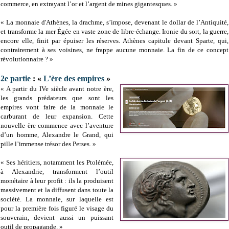
commerce, en extrayant l’or et l’argent de mines gigantesques. »
« La monnaie d'Athènes, la drachme, s’impose, devenant le dollar de l’Antiquité,
et transforme la mer Égée en vaste zone de libre-échange. Ironie du sort, la guerre,
encore elle, finit par épuiser les réserves. Athènes capitule devant Sparte, qui,
contrairement à ses voisines, ne frappe aucune monnaie. La fin de ce concept
révolutionnaire ? »
2e partie
: «
L’ère des empires
»
« A partir du IVe siècle avant notre ère,
les grands prédateurs que sont les
empires vont faire de la monnaie le
carburant de leur expansion. Cette
nouvelle ère commence avec l’aventure
d’un homme, Alexandre le Grand, qui
pille l’immense trésor des Perses. »
« Ses héritiers, notamment les Ptolémée,
à Alexandrie, transforment l’outil
monétaire à leur profit : ils la produisent
massivement et la diffusent dans toute la
société. La monnaie, sur laquelle est
pour la première fois figuré le visage du
souverain, devient aussi un puissant
outil de propagande. »