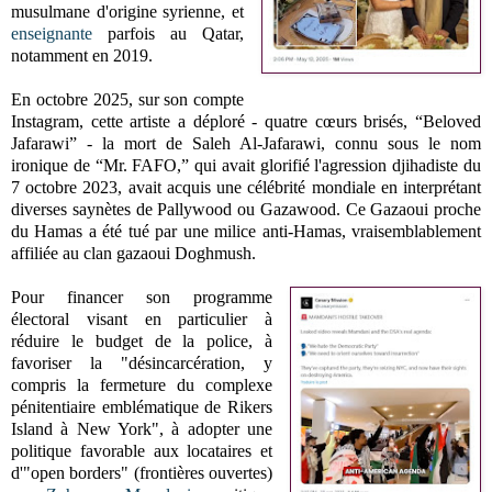
musulmane d'origine syrienne, et
enseignante
parfois au Qatar,
notamment en 2019.
En octobre 2025, sur son compte
Instagram, cette artiste a déploré - quatre cœurs brisés,
“Beloved
Jafarawi”
- la mort de
Saleh Al-Jafarawi, connu sous le nom
ironique de “Mr. FAFO,” qui avait glorifié l'agression djihadiste du
7 octobre 2023, avait acquis une célébrité mondiale en interprétant
diverses saynètes de Pallywood ou Gazawood. Ce Gazaoui proche
du Hamas a été tué par une milice anti-Hamas, vraisemblablement
affiliée au clan gazaoui
Doghmush.
Pour financer son programme
électoral visant en particulier à
réduire le budget de la police, à
favoriser la "désincarcération, y
compris la fermeture du complexe
pénitentiaire emblématique de Rikers
Island à New York", à adopter une
politique favorable aux locataires et
d'"open borders" (frontières ouvertes)