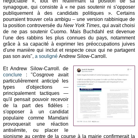
négociable », tout en réaffirmant la position de sa
synagogue, qui consiste à « ne pas soutenir ni s’opposer
publiquement à des candidats politiques ». Certains
pourraient trouver cela ambigu – une version rabbinique de
la position controversée du
New York Times
, qui avait choisi
de ne pas soutenir Cuomo. Mais Buchdahl est devenue
l'une des rabbins les plus connues du pays, notamment
grâce à sa capacité à exprimer les préoccupations juives
d'une manière qui inclut et respecte ceux qui ne partagent
pas son avis",
a souligné
Andrew Silow-Carroll.
Et Andrew Silow-Carroll. de
conclure
: "Cosgrove avait
particulièrement anticipé les
types d'objections —
principalement tactiques —
qu'il pensait pouvoir recevoir
de la part des fidèles :
s'opposer à un candidat
populaire comme Mamdani
provoquerait une réaction
antisémite, ou placer le
sionisme au centre de la course à la mairie confirmerait la