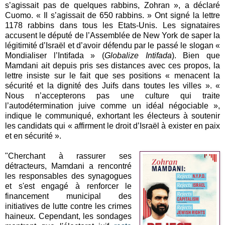
s’agissait pas de quelques rabbins, Zohran », a déclaré
Cuomo. « Il s’agissait de 650 rabbins. » Ont signé la lettre
1178 rabbins dans tous les Etats-Unis. Les signataires
accusent le député de l’Assemblée de New York de saper la
légitimité d’Israël et d’avoir défendu par le passé le slogan «
Mondialiser l’Intifada » (
Globalize Intifada
). Bien que
Mamdani ait depuis pris ses distances avec ces propos, la
lettre insiste sur le fait que ses positions « menacent la
sécurité et la dignité des Juifs dans toutes les villes ». «
Nous n’accepterons pas une culture qui traite
l’autodétermination juive comme un idéal négociable »,
indique le communiqué, exhortant les électeurs à soutenir
les candidats qui « affirment le droit d’Israël à exister en paix
et en sécurité ».
"Cherchant à rassurer ses
détracteurs, Mamdani a rencontré
les responsables des synagogues
et s'est engagé à renforcer le
financement municipal des
initiatives de lutte contre les crimes
haineux. Cependant, les sondages