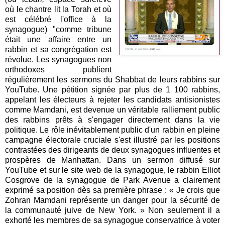
où le chantre lit la Torah et où
est célébré l'office à la
synagogue) "comme tribune
était une affaire entre un
rabbin et sa congrégation est
révolue. Les synagogues non
orthodoxes publient
régulièrement les sermons du Shabbat de leurs rabbins sur
YouTube. Une pétition signée par plus de 1 100 rabbins,
appelant les électeurs à rejeter les candidats antisionistes
comme Mamdani, est devenue un véritable ralliement public
des rabbins prêts à s'engager directement dans la vie
politique. Le rôle inévitablement public d'un rabbin en pleine
campagne électorale cruciale s'est illustré par les positions
contrastées des dirigeants de deux synagogues influentes et
prospères de Manhattan. Dans un sermon diffusé sur
YouTube et sur le site web de la synagogue, le rabbin Elliot
Cosgrove de la synagogue de Park Avenue a clairement
exprimé sa position dès sa première phrase : « Je crois que
Zohran Mamdani représente un danger pour la sécurité de
la communauté juive de New York. » Non seulement il a
exhorté les membres de sa synagogue conservatrice à voter