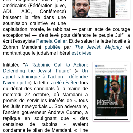
américains (Fédération juive,
ADL, AJC, Conférence)
baissent la tête dans une
soumission craintive et une
capitulation morale, le rabbinat — par un acte de courage
exceptionnel — s'est levé pour défendre le peuple Juif", a
écrit l'essayiste
Pamela Geller
. Et de saluer la lettre hostile à
Zohran Mamdani
publiée
par
The Jewish Majority
,
et
montrant que le judaïsme libéral
est divisé
.
Intitulée "
A Rabbinic Call to Action:
Defending the Jewish Future
" («
Un
appel rabbinique à l'action : défendre
l'avenir juif
»), la lettre
a été révélée
lors
du débat des candidats à la mairie de
mercredi 22 octobre, où Mamdani a
promis de servir les intérêts de « tous
les Juifs new-yorkais ». Son adversaire,
l'ancien gouverneur Andrew Cuomo, a
répliqué en soulignant que « des
centaines de rabbins » avaient
condamné le bilan de Mamdani. « Il ne