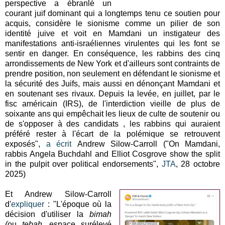
perspective a ébranlé un
courant juif dominant qui a longtemps tenu ce soutien pour
acquis, considère le sionisme comme un pilier de son
identité juive et voit en Mamdani un instigateur des
manifestations anti-israéliennes virulentes qui les font se
sentir en danger. En conséquence, les rabbins des cinq
arrondissements de New York et d'ailleurs sont contraints de
prendre position, non seulement en défendant le sionisme et
la sécurité des Juifs, mais aussi en dénonçant Mamdani et
en soutenant ses rivaux. Depuis la levée, en juillet, par le
fisc américain (IRS), de l'interdiction vieille de plus de
soixante ans qui empêchait les lieux de culte de soutenir ou
de s'opposer à des candidats , les rabbins qui auraient
préféré rester à l'écart de la polémique se retrouvent
exposés",
a écrit
Andrew Silow-Carroll ("On Mamdani,
rabbis Angela Buchdahl and Elliot Cosgrove show the split
in the pulpit over political endorsements",
JTA
, 28 octobre
2025)
Et Andrew Silow-Carroll
d'
expliquer
: "L'époque où la
décision d'utiliser la
bimah
(
ou
tebah,
espace surélevé