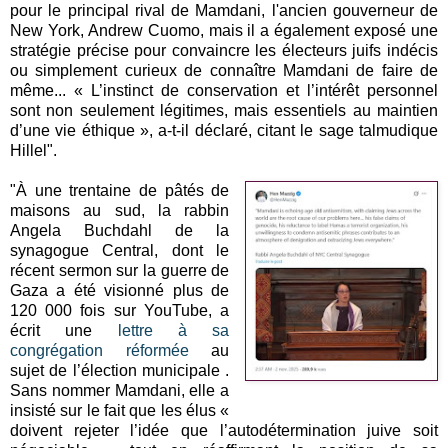
pour le principal rival de Mamdani, l'ancien gouverneur de
New York, Andrew Cuomo, mais il a également exposé une
stratégie précise pour convaincre les électeurs juifs indécis
ou simplement curieux de connaître Mamdani de faire de
même... « L’instinct de conservation et l’intérêt personnel
sont non seulement légitimes, mais essentiels au maintien
d’une vie éthique », a-t-il déclaré, citant le sage talmudique
Hillel".
"À une trentaine de pâtés de
maisons au sud, la rabbin
Angela Buchdahl de la
synagogue Central, dont le
récent sermon sur la guerre de
Gaza a été visionné plus de
120 000 fois sur YouTube, a
écrit une
lettre à sa
congrégation réformée
au
sujet de l’élection municipale .
Sans nommer Mamdani, elle a
insisté sur le fait que les élus «
doivent rejeter l’idée que l’autodétermination juive soit