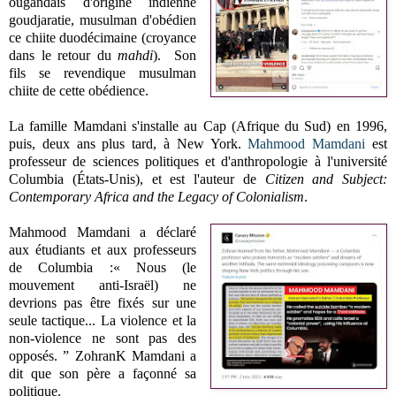
ougandais d'origine indienne
goudjaratie,
musulman
d'obédien
ce chiite duodécimaine (croyance
dans le retour du
mahdi
). Son
fils se revendique musulman
chiite de cette obédience.
La famille Mamdani s'installe au Cap (Afrique du Sud) en 1996,
puis, deux ans plus tard, à New York.
Mahmood Mamdani
est
professeur de
sciences politiques et d'anthropologie
à l'université
Columbia (États-Unis), et est l'auteur de
Citizen and Subject:
Contemporary Africa and the Legacy of Colonialism
.
Mahmood Mamdani a déclaré
aux étudiants et aux professeurs
de Columbia :
« Nous (le
mouvement anti-Israël) ne
devrions pas être fixés sur une
seule tactique... La violence et la
non-violence ne sont pas des
opposés. ”
ZohranK Mamdani a
dit que son père a façonné sa
politique.