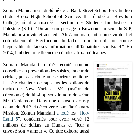
Zohran Mamdani est diplômé de la Bank Street School for Children
et du Bronx High School of Science. Il a étudié au Bowdoin
College, où il a co-créé la section des Students for Justice in
Palestine (SJP). "Durant son passage à Bowdoin au sein du SJP,
Mamdani a invité et accueilli Ali Abunimah, antisémite virulent et
cofondateur d' Electriconic Intifada , qui fournit une source
inépuisable de fausses informations diffamatoires sur Israël." En
2014, il obtient une licence en études afro-américaines.
Zohran Mamdani a été recruté comme
conseiller en prévention des saisies, joueur de
cricket, puis a débuté une carrière politique.
Il a été chanteur de rap dans les stations de
métro de New York et MC (maître de
cérémonie) de hip-hop sous le nom de scène
Mr. Cardamom. Dans une chanson de rap
datant de 2017 et découverte par The Canary
Mission, Zohran Mamdani
a loué
les "
Holy
Land 5
", condamnés pour avoir versé 12
millions de dollars au Hamas et "leur a
envoyé son « amour ». Ce titre exhorte aussi