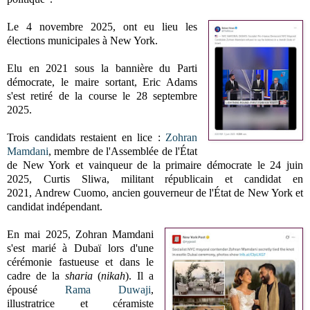
Le 4 novembre 2025,
ont eu lieu les
élections municipales à New York
.
E
lu en 2021 sous la bannière du Parti
démocrate, l
e maire sortant, Eric Adams
s'est retiré de la course le 28 septembre
2025.
Trois candidats restaient en lice :
Zohran
Mamdani
,
membre de l'Assemblée de l'État
de New York et vainqueur de la primaire démocrate
le 24 juin
2025
,
Curtis Sliwa,
militant républicain et candidat en
2021,
Andrew Cuomo,
ancien gouverneur de l'État de New York et
candidat indépendant.
En mai 2025, Zohran Mamdani
s'est marié à Dubaï lors d'une
cérémonie fastueuse et dans le
cadre de la
sharia
(
nikah
). Il a
épousé
Rama Duwaji
,
illustratrice et céramiste