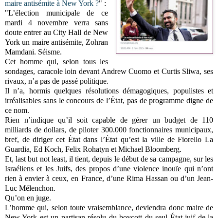
maire antisémite à New York ?
" :
"L’élection municipale de ce
mardi 4 novembre verra sans
doute entrer au City Hall de New
York un maire antisémite, Zohran
Mamdani. Séisme.
Cet homme qui, selon tous les
sondages, caracole loin devant Andrew Cuomo et Curtis Sliwa, ses
rivaux, n’a pas de passé politique.
Il n’a, hormis quelques résolutions démagogiques, populistes et
irréalisables sans le concours de l’État, pas de programme digne de
ce nom.
Rien n’indique qu’il soit capable de gérer un budget de 110
milliards de dollars, de piloter 300.000 fonctionnaires municipaux,
bref, de diriger cet État dans l’État qu’est la ville de Fiorello La
Guardia, Ed Koch, Felix Rohatyn et Michael Bloomberg.
Et, last but not least, il tient, depuis le début de sa campagne, sur les
Israéliens et les Juifs, des propos d’une violence inouïe qui n’ont
rien à envier à ceux, en France, d’une Rima Hassan ou d’un Jean-
Luc Mélenchon.
Qu’on en juge.
L’homme qui, selon toute vraisemblance, deviendra donc maire de
New York est un partisan résolu du boycott du seul État juif de la