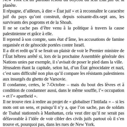
planète.
Il répugne, d’ailleurs, à dire « État juif » et à reconnaître le caractère
juif du pays qu’ont construit, depuis soixante-dix-sept ans, les
survivants des pogroms et de la Shoah.
Il ne se cache pas d’être venu à la politique à travers la cause
palestinienne et grâce à elle.
Il reprend à son compte, sans état d’âme, les accusations de famine
organisée et de génocide portées contre Israël.
Il a dit et redit qu’il se ferait un plaisir de voir le Premier ministre de
l’État hébreu arrêté si, lors de la prochaine Assemblée générale des
Nations unies par exemple, il s’avisait de poser le pied dans la ville.
Jérusalem étant la capitale, selon lui, d’un État génocidaire et nazi,
c’est sans difficulté non plus qu’il compare les résistants palestiniens
aux insurgés du ghetto de Varsovie.
Il condamne, certes, le 7-Octobre – mais du bout des lèvres et à
condition de condamner aussi, dans le même souffle, l’« occupation
» et l’« apartheid ».
Il ne trouve rien à redire au projet de « globaliser l’Intifada » – si les
mots ont un sens, et puisqu’il n’y a, que l’on sache, pas de soldats
de Tsahal stationnés à Manhattan, cela veut dire qu’il ne serait pas
défavorable à l’idée de voir cibler des civils juifs partout où il s’en
trouve et, pourquoi pas, dans les rues de New York.