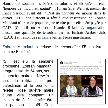
Hamas qui soutient les Frères musulmans et dit qu'elle serait
"honorée de mourir en
shahid"
. -, l'i
mam Siraj Wahhaj, mentor de
Linda Sarsour ayant dit “C'est un honneur de mourir dans le
djihad.” Et Linda Sardout a révélé que l'ascension de Zohran
Mamdani n'a rien de populaire, ne résulte pas : elle a été payée par
CAIR (Council on American-Islamic Relations),
organisation
musulmane qualifiée de terroriste par les Emirats Arabes Unis
(E.A.U.) en raison de ses
liens
avec les Frères musulmans.
Zohran Mamdani
a refusé de reconnaître l'Etat d'Israël
comme Etat Juif.
"S’il est élu la semaine
prochaine, Zohran Mamdani,
progressiste de 34 ans, serait
le premier maire de New York
issu du militantisme pro-
palestinien et le premier à
rejeter l’idée qu’être maire
d’une ville comptant un
million de Juifs signifie être
un partisan d’Israël. Cette