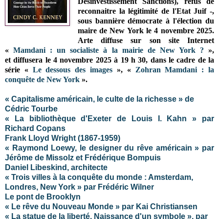
Désinvestissement Sanctions), refus de
reconnaitre la légitimité de l'Etat Juif -,
sous bannière démocrate à l'élection du
maire de New York le 4 novembre 2025.
Arte diffuse sur son site Internet
«
Mamdani : un socialiste à la mairie de New York ?
»,
et
diffusera le 4 novembre 2025 à 19 h 30, dans le cadre de la
série «
Le dessous des images
», «
Zohran Mamdani : la
conquête de New York
»
.
« Capitalisme américain, le culte de la richesse » de
Cédric Tourbe
« La bibliothèque d'Exeter de Louis I. Kahn » par
Richard Copans
Frank Lloyd Wright (1867-1959)
« Raymond Loewy, le designer du rêve américain » par
Jérôme de Missolz et Frédérique Bompuis
Daniel Libeskind, architecte
« Trois villes à la conquête du monde : Amsterdam,
Londres, New York » par Frédéric Wilner
Le pont de Brooklyn
« Le rêve du Nouveau Monde » par Kai Christiansen
« La statue de la liberté. Naissance d'un symbole », par