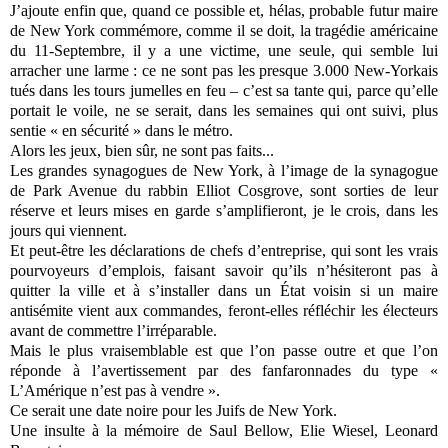
J’ajoute enfin que, quand ce possible et, hélas, probable futur maire
de New York commémore, comme il se doit, la tragédie américaine
du 11-Septembre, il y a une victime, une seule, qui semble lui
arracher une larme : ce ne sont pas les presque 3.000 New-Yorkais
tués dans les tours jumelles en feu – c’est sa tante qui, parce qu’elle
portait le voile, ne se serait, dans les semaines qui ont suivi, plus
sentie « en sécurité » dans le métro.
Alors les jeux, bien sûr, ne sont pas faits...
Les grandes synagogues de New York, à l’image de la synagogue
de Park Avenue du rabbin Elliot Cosgrove, sont sorties de leur
réserve et leurs mises en garde s’amplifieront, je le crois, dans les
jours qui viennent.
Et peut-être les déclarations de chefs d’entreprise, qui sont les vrais
pourvoyeurs d’emplois, faisant savoir qu’ils n’hésiteront pas à
quitter la ville et à s’installer dans un État voisin si un maire
antisémite vient aux commandes, feront-elles réfléchir les électeurs
avant de commettre l’irréparable.
Mais le plus vraisemblable est que l’on passe outre et que l’on
réponde à l’avertissement par des fanfaronnades du type «
L’Amérique n’est pas à vendre ».
Ce serait une date noire pour les Juifs de New York.
Une insulte à la mémoire de Saul Bellow, Elie Wiesel, Leonard