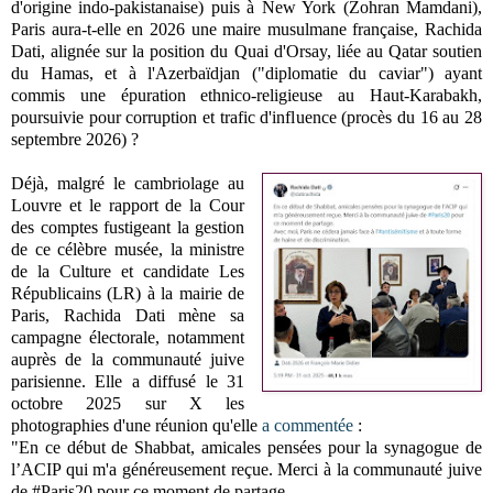
d'origine indo-pakistanaise) puis à New York (Zohran Mamdani),
Paris aura-t-elle en 2026 une maire musulmane française, Rachida
Dati, alignée sur la position du Quai d'Orsay, liée au Qatar soutien
du Hamas, et à l'Azerbaïdjan ("diplomatie du caviar") ayant
commis une épuration ethnico-religieuse au Haut-Karabakh,
poursuivie pour corruption et trafic d'influence (procès du 16 au 28
septembre 2026) ?
Déjà, malgré le cambriolage au
Louvre et le rapport de la Cour
des comptes fustigeant la gestion
de ce célèbre musée, la ministre
de la Culture et candidate Les
Républicains (LR) à la mairie de
Paris, Rachida Dati mène sa
campagne électorale, notamment
auprès de la communauté juive
parisienne. Elle a diffusé le 31
octobre 2025 sur X les
photographies d'une réunion qu'elle
a commentée
:
"En ce début de Shabbat, amicales pensées pour la synagogue de
l’ACIP qui m'a généreusement reçue. Merci à la communauté juive
de #Paris20 pour ce moment de partage.