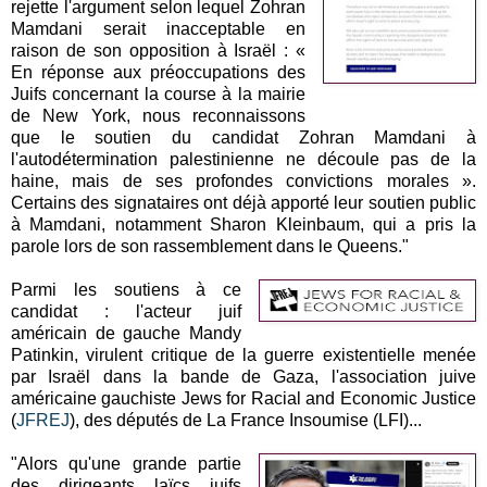
rejette l'argument selon lequel Zohran
Mamdani serait inacceptable en
raison de son opposition à Israël : «
En réponse aux préoccupations des
Juifs concernant la course à la mairie
de New York, nous reconnaissons
que le soutien du candidat Zohran Mamdani à
l'autodétermination palestinienne ne découle pas de la
haine, mais de ses profondes convictions morales ».
Certains des signataires ont déjà apporté leur soutien public
à Mamdani, notamment Sharon Kleinbaum, qui a pris la
parole lors de son rassemblement dans le Queens."
Parmi les soutiens à ce
candidat : l'acteur juif
américain de gauche Mandy
Patinkin, virulent critique de la guerre existentielle menée
par Israël dans la bande de Gaza, l'association juive
américaine gauchiste Jews for Racial and Economic Justice
(
JFREJ
), des députés de La France Insoumise (LFI)...
"Alors qu'une grande partie
des dirigeants laïcs juifs