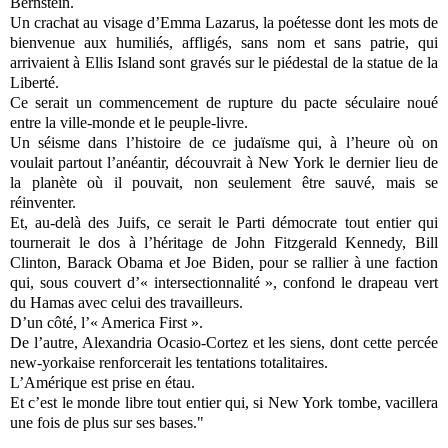
Bernstein.
Un crachat au visage d’Emma Lazarus, la poétesse dont les mots de
bienvenue aux humiliés, affligés, sans nom et sans patrie, qui
arrivaient à Ellis Island sont gravés sur le piédestal de la statue de la
Liberté.
Ce serait un commencement de rupture du pacte séculaire noué
entre la ville-monde et le peuple-livre.
Un séisme dans l’histoire de ce judaïsme qui, à l’heure où on
voulait partout l’anéantir, découvrait à New York le dernier lieu de
la planète où il pouvait, non seulement être sauvé, mais se
réinventer.
Et, au-delà des Juifs, ce serait le Parti démocrate tout entier qui
tournerait le dos à l’héritage de John Fitzgerald Kennedy, Bill
Clinton, Barack Obama et Joe Biden, pour se rallier à une faction
qui, sous couvert d’« intersectionnalité », confond le drapeau vert
du Hamas avec celui des travailleurs.
D’un côté, l’« America First ».
De l’autre, Alexandria Ocasio-Cortez et les siens, dont cette percée
new-yorkaise renforcerait les tentations totalitaires.
L’Amérique est prise en étau.
Et c’est le monde libre tout entier qui, si New York tombe, vacillera
une fois de plus sur ses bases."