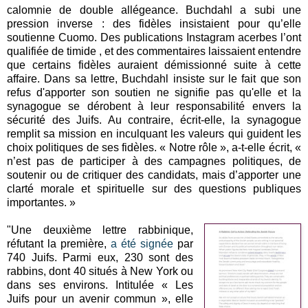
calomnie de double allégeance. Buchdahl a subi une
pression inverse : des fidèles insistaient pour qu’elle
soutienne Cuomo. Des publications Instagram acerbes l’ont
qualifiée de timide , et des commentaires laissaient entendre
que certains fidèles auraient démissionné suite à cette
affaire. Dans sa lettre, Buchdahl insiste sur le fait que son
refus d'apporter son soutien ne signifie pas qu'elle et la
synagogue se dérobent à leur responsabilité envers la
sécurité des Juifs. Au contraire, écrit-elle, la synagogue
remplit sa mission en inculquant les valeurs qui guident les
choix politiques de ses fidèles. « Notre rôle », a-t-elle écrit, «
n’est pas de participer à des campagnes politiques, de
soutenir ou de critiquer des candidats, mais d’apporter une
clarté morale et spirituelle sur des questions publiques
importantes. »
"Une deuxième lettre rabbinique,
réfutant la première,
a été signée
par
740 Juifs. Parmi eux, 230 sont des
rabbins, dont 40 situés à New York ou
dans ses environs. Intitulée « Les
Juifs pour un avenir commun », elle