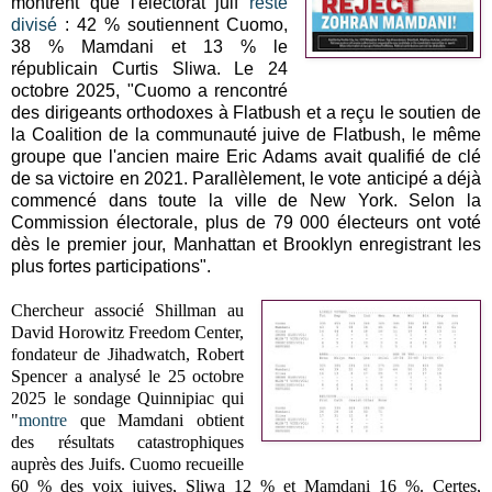
montrent que l'électorat juif
reste
divisé
: 42 % soutiennent Cuomo,
38 % Mamdani et 13 % le
républicain Curtis Sliwa. Le 24
octobre 2025, "Cuomo a rencontré
des dirigeants orthodoxes à Flatbush et a reçu le soutien de
la Coalition de la communauté juive de Flatbush, le même
groupe que l'ancien maire Eric Adams avait qualifié de clé
de sa victoire en 2021. Parallèlement, le vote anticipé a déjà
commencé dans toute la ville de New York. Selon la
Commission électorale, plus de 79 000 électeurs ont voté
dès le premier jour, Manhattan et Brooklyn enregistrant les
plus fortes participations".
C
hercheur associé Shillman au
David Horowitz Freedom Center,
f
ondateur de Jihadwatch, Robert
Spencer a analysé le 25 octobre
2025 le
sondage Quinnipiac qui
"
montre
que Mamdani obtient
des résultats catastrophiques
auprès des Juifs.
Cuomo recueille
60 % des voix juives, Sliwa 12 % et Mamdani 16 %. Certes,