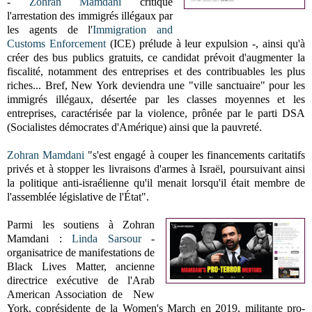
-
Zohran Mamdani
critique
l
'arrestation des immigrés illégaux par
les agents de l'
Immigration and
Customs Enforcement
(ICE)
prélude à leur expulsion -, ainsi qu'à
créer des bus publics gratuits, ce candidat prévoit d'augmenter la
fiscalité, notamment des entreprises et des contribuables les plus
riches... Bref, New York deviendra une "ville sanctuaire" pour les
immigrés illégaux, désertée par les classes moyennes et les
entreprises, caractérisée par la violence, prônée par le parti DSA
(
Socialistes démocrates d'Amérique)
ainsi que la pauvreté.
Zohran Mamdani
"s'est engagé à couper les financements caritatifs
privés et à stopper les livraisons d'armes à Israël, poursuivant ainsi
la politique anti-israélienne qu'il menait lorsqu'il était membre de
l'assemblée législative de l'État".
Parmi les soutiens à Zohran
Mamdani :
Linda Sarsour
-
o
rganisatrice de manifestations de
Black Lives Matter, ancienne
directrice exécutive de l'Arab
American Association de New
York, coprésidente de la Women's March en 2019,
militante pro-