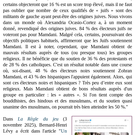
certains objecteront que 16 % est un score trop élevé, mais il ne faut
pas oublier que nombre de ceux qualifiés de « juifs » sont des
militants de gauche ayant peut-être des origines juives. Nous vivons
dans un monde où Alexandria Ocasio-Cortez a, à un moment
donné, revendiqué des origines juives.
84 % des électeurs juifs ne
voteront pas pour Mamdani. Malgré cela, certains, poursuivant des
objectifs politiques habituels, affirmeront que les Juifs soutiennent
Mamdani.
Il est à noter, cependant, que Mamdani obtient de
mauvais résultats auprès de tous (ou presque tous) les groupes
religieux.
Il ne bénéficie que du soutien de 36 % des protestants et
de 28 % des catholiques. C'est un résultat notable dans une course
où, soi-disant, 48 % des électeurs noirs soutiennent Zohran
Mamdani, et 43 % des hispaniques l'appuient également.
Alors, qui
sont ces électeurs noirs et hispaniques ? Très peu d’entre eux sont
religieux.
Mais Mamdani obtient de bons résultats auprès d'un
groupe en particulier : les « autres ». Si l'on tient compte des
bouddhistes, des hindous et des musulmans, et du soutien quasi
unanime des musulmans, on pourrait très bien atteindre les 50 %."
Dans
La Règle du jeu
(3
novembre 2025), Bernard-Henri
Lévy a écrit dans l'article "
Un