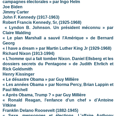
campagnes électorales » par Ingo Helm
Joe Biden
Jimmy Carter
John F. Kennedy (1917-1963)
Robert Francis Kennedy, Sr, (1925-1968)
« Lyndon B. Johnson. Un président méconnu » par
Claire Walding
« Le plan Marshall a sauvé l'Amérique » de Bernard
Georg
«
I have a dream » par Martin Luther King Jr (1929-1968)
Richard Nixon (1913-1994)
« L’homme qui a fait tomber Nixon. Daniel Ellsberg et les
dossiers secrets du Pentagone » de Judith Ehrlich et
Rick Goldsmith
Henry Kissinger
« Le désastre Obama » par Guy Millière
« Les années Obama » par Norma Percy, Brian Lappin et
Paul Mitchell
« Après Obama, Trump ? » par Guy Millière
« Ronald Reagan, l'enfance d'un chef » d’Antoine
Vitkine
Franklin Delano Roosevelt (1882-1945)
« Sexe, mensonges et élections. L’affaire Anthony