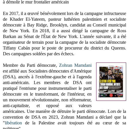
à démolir le mur frontalier américain
En 2017, il a œuvré bénévolement lors de la campagne infructueuse
de Khader El-Yateem, pasteur luthérien palestinien et socialiste
démocrate à Bay Ridge, Brooklyn, candidat au Conseil municipal
de New York. En 2018, il a aussi dirigé la campagne de Ross
Barkan au Sénat de l'État de New York. L'année suivante, il a été
organisateur de terrain pour la campagne de la socialiste démocrate
Tiffany Cabán pour le poste de procureur du district du Queens.
Des campagnes soldées par des échecs.
Membre du Parti démocrate,
Zohran Mamdani
est
affilié aux Socialistes démocrates d'Amérique
(DSA), ancrés à l'extrême-gauche et à l'agenda
anti-américain. Les membres de DSA ont
pratiqué l'entrisme pour instrumentaliser le parti
démocrate en le transformant, de l'intérieur, en
un mouvement révolutionnaire, non réformateur,
anti-capitaliste, et opposé aux valeurs
américaines. Une manière de détruire le parti démocrate. Lors de la
convention de DSA en 2023, Zohran Mamdani a déclaré que la
"
libération
de la Palestine avait toujours été au cœur de sa
politique".