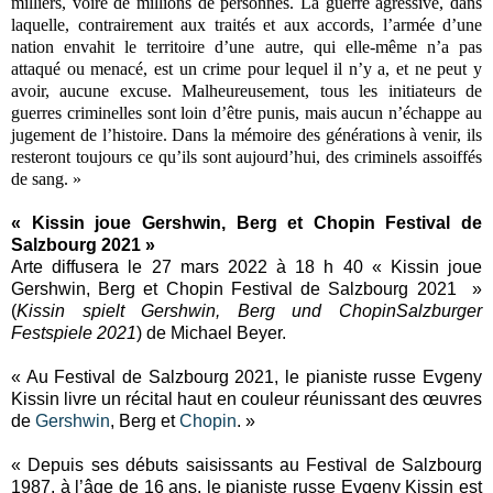
milliers, voire de millions de personnes. La guerre agressive, dans
laquelle, contrairement aux traités et aux accords, l’armée d’une
nation envahit le territoire d’une autre, qui elle-même n’a pas
attaqué ou menacé, est un crime pour lequel il n’y a, et ne peut y
avoir, aucune excuse. Malheureusement, tous les initiateurs de
guerres criminelles sont loin d’être punis, mais aucun n’échappe au
jugement de l’histoire. Dans la mémoire des générations à venir, ils
resteront toujours ce qu’ils sont aujourd’hui, des criminels assoiffés
de sang. »
« Kissin joue Gershwin, Berg et Chopin Festival de
Salzbourg 2021 »
Arte diffusera le 27 mars 2022 à 18 h 40 « Kissin joue
Gershwin, Berg et Chopin Festival de Salzbourg 2021 »
(
Kissin spielt Gershwin, Berg und ChopinSalzburger
Festspiele 2021
) de Michael Beyer.
« Au Festival de Salzbourg 2021, le pianiste russe Evgeny
Kissin livre un récital haut en couleur réunissant des œuvres
de
Gershwin
, Berg et
Chopin
. »
« Depuis ses débuts saisissants au Festival de Salzbourg
1987, à l’âge de 16 ans, le pianiste russe Evgeny Kissin est