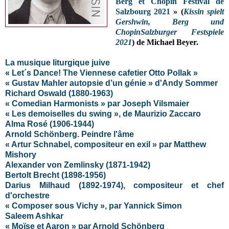
Berg et Chopin Festival de
Salzbourg 2021
» (
Kissin spielt
Gershwin, Berg und
ChopinSalzburger Festspiele
2021
) de Michael Beyer.
La musique liturgique juive
« Let´s Dance! The Viennese cafetier Otto Pollak »
« Gustav Mahler autopsie d’un génie » d'Andy Sommer
Richard Oswald (1880-1963)
« Comedian Harmonists » par Joseph Vilsmaier
« Les demoiselles du swing », de Maurizio Zaccaro
Alma Rosé (1906-1944)
Arnold Schönberg. Peindre l'âme
« Artur Schnabel, compositeur en exil » par Matthew
Mishory
Alexander von Zemlinsky (1871-1942)
Bertolt Brecht (1898-1956)
Darius Milhaud (1892-1974), compositeur et chef
d'orchestre
« Composer sous Vichy », par Yannick Simon
Saleem Ashkar
« Moïse et Aaron » par Arnold Schönberg