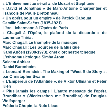
« L’Enlèvement au sérail », de Mozart et Stephanie
« David et Jonathas » de Marc-Antoine Charpentier et
François de Paule Bretonneau
« Un opéra pour un empire » de Patrick Cabouat
Camille Saint-Saëns (1835-1921)
L’ère Liebermann à l’Opéra de Paris
« Chagall à l’Opéra, le plafond de la discorde » de
Laurence Thiriat
Marc Chagall. Le triomphe de la musique
Marc Chagall : Les Sources de la Musique
Karel Ančerl (1908-1973), chef d’orchestre tchèque
L'ethnomusicologue Simha Arom
Saleem Ashkar
Daniel Barenboim
« Leonard Bernstein. The Making of "West Side Story »,
par Christopher Swann
« L’Empereur de l’Atlantide », de Viktor Ullmann et Peter
Kien
« Plus jamais les camps ! L'autre message de l'opéra
Brundibar » (Wiedersehen mit Brundibar) de Douglas
Wolfsperger
Frédéric Chopin, la Note bleue