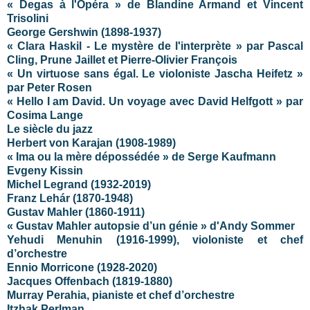
« Degas à l'Opéra » de Blandine Armand et Vincent
Trisolini
George Gershwin (1898-1937)
« Clara Haskil - Le mystère de l'interprète » par Pascal
Cling, Prune Jaillet et Pierre-Olivier François
« Un virtuose sans égal. Le violoniste Jascha Heifetz »
par Peter Rosen
« Hello I am David. Un voyage avec David Helfgott » par
Cosima Lange
Le siècle du jazz
Herbert von Karajan (1908-1989)
« Ima ou la mère dépossédée » de Serge Kaufmann
Evgeny Kissin
Michel Legrand (1932-2019)
Franz Lehár (1870-1948)
Gustav Mahler (1860-1911)
« Gustav Mahler autopsie d’un génie » d'Andy Sommer
Yehudi Menuhin (1916-1999), violoniste et chef
d’orchestre
Ennio Morricone (1928-2020)
Jacques Offenbach (1819-1880)
Murray Perahia, pianiste et chef d’orchestre
Itzhak Perlman