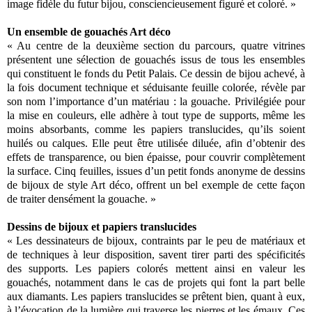
image fidèle du futur bijou, consciencieusement figuré et coloré. »
Un ensemble de gouachés Art déco
« Au centre de la deuxième section du parcours, quatre vitrines
présentent une sélection de gouachés issus de tous les ensembles
qui constituent le fonds du Petit Palais. Ce dessin de bijou achevé, à
la fois document technique et séduisante feuille colorée, révèle par
son nom l’importance d’un matériau : la gouache. Privilégiée pour
la mise en couleurs, elle adhère à tout type de supports, même les
moins absorbants, comme les papiers translucides, qu’ils soient
huilés ou calques. Elle peut être utilisée diluée, afin d’obtenir des
effets de transparence, ou bien épaisse, pour couvrir complètement
la surface. Cinq feuilles, issues d’un petit fonds anonyme de dessins
de bijoux de style Art déco, offrent un bel exemple de cette façon
de traiter densément la gouache. »
Dessins de bijoux et papiers translucides
« Les dessinateurs de bijoux, contraints par le peu de matériaux et
de techniques à leur disposition, savent tirer parti des spécificités
des supports. Les papiers colorés mettent ainsi en valeur les
gouachés, notamment dans le cas de projets qui font la part belle
aux diamants. Les papiers translucides se prêtent bien, quant à eux,
à l’évocation de la lumière qui traverse les pierres et les émaux. Ces