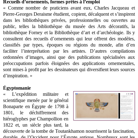
Recueils d’ornements, formes prêtes à l’emploi
« Comme nombre de praticiens avant eux, Charles Jacqueau et
Pierre-Georges Deraisme étudient, copient, décalquent et s’inspirent
dans les bibliothèques privées, professionnelles ou ouvertes au
public, telles la bibliothèque du musée des Arts décoratifs, la
bibliothèque Forney et la Bibliothèque d’art et d’archéologie. Ils y
consultent des recueils d’ornements qui leur offrent des modèles,
classifiés par types, époques ou régions du monde, afin d’en
faciliter l’interprétation par les artistes. D’autres compilations
ordonnées d’images, ainsi que des publications spécialisées aux
préoccupations parfois éloignées des applications ornementales,
sont mises à profit par les dessinateurs qui diversifient leurs sources
d’inspiration. »
Égyptomanie
« L’expédition militaire et
scientifique menée par le général
Bonaparte en Égypte de 1798 à
1801, le déchiffrement des
hiéroglyphes par Champollion en
1822 et, un siècle plus tard, la
découverte de la tombe de Toutankhamon nourrissent la fascination,
durable, de l’Occident pour l’Égypte antique. Nombreux sont les