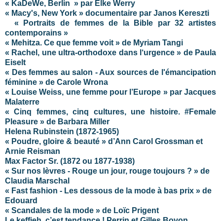
« KaDeWe, Berlin » par Elke Werry
« Macy's, New York » documentaire par Janos Kereszti
« Portraits de femmes de la Bible par 32 artistes
contemporains »
« Mehitza. Ce que femme voit » de Myriam Tangi
« Rachel, une ultra-orthodoxe dans l‘urgence » de Paula
Eiselt
« Des femmes au salon - Aux sources de l'émancipation
féminine » de Carole Wrona
« Louise Weiss, une femme pour l’Europe » par Jacques
Malaterre
« Cinq femmes, cinq cultures, une histoire. #Female
Pleasure » de Barbara Miller
Helena Rubinstein
(1872-1965)
« Poudre, gloire & beauté » d’Ann Carol Grossman et
Arnie Reisman
Max Factor Sr. (1872 ou 1877-1938)
« Sur nos lèvres - Rouge un jour, rouge toujours ? » de
Claudia Marschal
« Fast fashion - Les dessous de la mode à bas prix » de
Edouard
« Scandales de la mode » de Loïc Prigent
Le keffieh, c’est tendance !
Perrin et Gilles Bovon