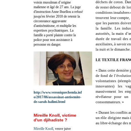
déchets de coton. Dans
voisin musulman d’origine
malienne et âgé de 27 ans. La juge
de rester debout de lon
d'instruction Anne Ihuellou a refusé
conditions insalubres e
jusqu'en février 2018 de retenir la
trouvent leur compte, l
circonstance aggravante
que les parents doiven
d'antisémitisme, et multiplie les
la famille. Les indus
expertises psychiatriques. La
autorités, la main d’
famille a porté plainte contre la
durée de travail des 
police pour non assistance à
auxiliaires, à savoir e
personne en danger.
la nuit et le dimanche.
LE TEXTILE FRAN
« Dans cette dernière 
de fond de l’évolution
volontaristes (réempl
innovantes) les va
massivement les emp
http://www.veroniquechemla.inf
révélateur pour un 
o/2017/06/assassinat-antisemite-
de-sarah-halimi.html
consommateurs. »
« Durant les conflits 
Mireille Knoll, victime
un rôle dirigiste mais 
d'un djihadiste ?
au libre-échange des m
Mireille Knoll
, veuve juive