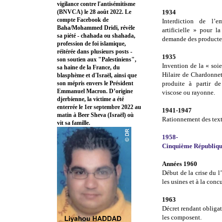
vigilance contre l'antisémitisme
(BNVCA) le 28 août 2022. Le
1934
compte Facebook de
Interdiction de l’
Baha/Mohammed Dridi, révèle
artificielle » pour l
sa piété - chahada ou shahada,
demande des producteu
profession de foi islamique,
réitérée dans plusieurs posts -
1935
son soutien aux "Palestiniens",
Invention de la « soie
sa haine de la France, du
Hilaire de Chardonnet,
blasphème et d'Israël, ainsi que
son mépris envers le Président
produite à partir de
Emmanuel Macron. D’origine
viscose ou rayonne.
djerbienne, la victime a été
enterrée le 1er septembre 2022 au
1941-1947
matin à Beer Sheva (Israël) où
Rationnement des text
vit sa famille.
1958-
Cinquième Républiqu
Années 1960
Début de la crise du l’
les usines et à la con
1963
Décret rendant obligat
les composent.