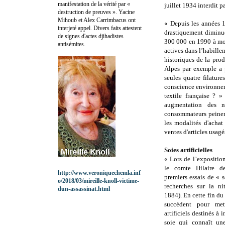
manifestation de la vérité par «
juillet 1934 interdit p
destruction de preuves ». Yacine
Mihoub et Alex Carrimbacus ont
« Depuis les années 19
interjeté appel. Divers faits attestent
drastiquement diminu
de signes d'actes djihadistes
300 000 en 1990 à mo
antisémites.
actives dans l’habille
historiques de la pro
Alpes par exemple a 
seules quatre filatur
conscience environnem
textile française ? 
augmentation des n
consommateurs peinent
les modalités d'achat
ventes d'articles usagés
Soies artificielles
« Lors de l’exposition
le comte Hilaire d
http://www.veroniquechemla.inf
premiers essais de « so
o/2018/03/mireille-knoll-victime-
recherches sur la ni
dun-assassinat.html
1884). En cette fin du
succèdent pour met
artificiels destinés à i
soie qui connaît un