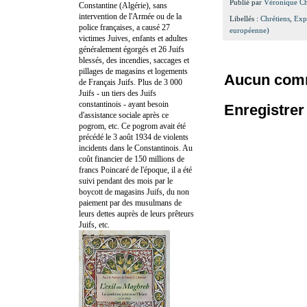
Publié par
Véronique C
Constantine (Algérie), sans
intervention de l'Armée ou de la
Libellés :
Chrétiens
,
Exp
police françaises, a causé 27
européenne)
victimes Juives, enfants et adultes
généralement égorgés et 26 Juifs
blessés, des incendies, saccages et
pillages de magasins et logements
Aucun comm
de Français Juifs. Plus de 3 000
Juifs - un tiers des Juifs
constantinois - ayant besoin
Enregistre
d'assistance sociale après ce
pogrom, etc. Ce pogrom avait été
précédé le 3 août 1934 de violents
incidents dans le Constantinois. Au
coût financier de 150 millions de
francs Poincaré de l'époque, il a été
suivi pendant des mois par le
boycott de magasins Juifs, du non
paiement par des musulmans de
leurs dettes auprès de leurs prêteurs
Juifs, etc.