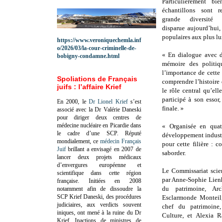
Particulièrement bi
échantillons sont r
grande diversité 
disparue aujourd’hui,
populaires aux plus lu
https://www.veroniquechemla.inf
o/2026/03/la-cour-criminelle-de-
« En dialogue avec de
bobigny-condamne.html
mémoire des politi
l’importance de cette
Spoliations de Français
comprendre l’histoire 
juifs : l’affaire Krief
le rôle central qu’el
participé à son esso
En 2000, le
Dr Lionel Krief
s’est
finale. »
associé avec la Dr Valérie Daneski
pour diriger deux centres de
médecine nucléaire en Picardie dans
« Organisée en quatr
le cadre d’une SCP.
Réputé
développement industri
mondialement, ce
médecin Français
pour cette filière : c
Juif
brillant a envisagé en 2007 de
saborder.
lancer deux projets médicaux
d’envergures européenne et
Le Commissariat scien
scientifique dans cette région
par Anne-Sophie Lienh
française.
Initiées en 2008
du patrimoine, Arch
notamment afin de dissoudre la
SCP Krief Daneski, des procédures
Esclarmonde Monteil,
judiciaires, aux verdicts souvent
chef du patrimoine,
iniques, ont mené à la ruine du Dr
Culture, et Alexia 
Krief.
Inactions de ministres de