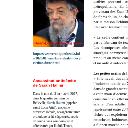
matière pouvant r
métropolitaine. En 1
provenant des États-U
de fibres de lin, de c
par la maison Schlum
filée avec les machine
« Le cadre contient n
par le fabricant de t
Les récompenses obte
stratégies commercial
http://www.veroniquechemla.inf
produits ou même comm
o/2020/01/jean-louis-chalom-levy-
victime-dune.html
et un outil d’autocélé
Les petites mains de l
« Si le travail des e
Assassinat antisémite
l’industrie textile a
de Sarah Halimi
dans de grandes manuf
Dans la nuit du 3 au 4 avril 2017,
à cette main d’oeuvre j
dans le quartier parisien de
constituent en effet 
Belleville,
Sarah Halimi
(appelée
salaire d’un adulte
aussi Lucie Attal), ancienne
représentent entre 20 
directrice d'école, sexagénaire juive
tâches qui exploitent 
orthodoxe, a été séquestrée, rouée
rattacheurs, bobineurs
de coups dans son domicile et
à filer en marche pour 
défenestrée par Kobili Traoré,