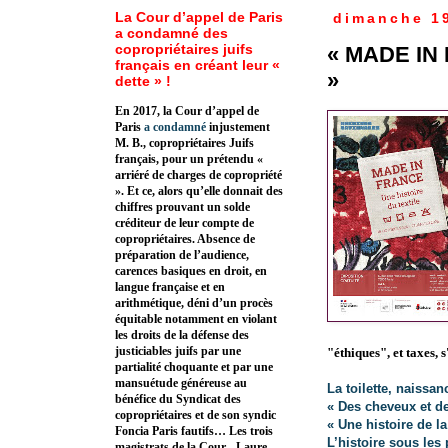
La Cour d’appel de Paris
dimanche 19
a condamné des
copropriétaires juifs
« MADE IN F
français en créant leur «
»
dette » !
En 2017, la Cour d’appel de
Paris
a condamné
injustement
M. B., copropriétaires Juifs
français, pour un prétendu «
arriéré de charges de copropriété
». Et ce, alors qu’elle donnait des
chiffres prouvant un solde
créditeur de leur compte de
copropriétaires. Absence de
préparation de l’audience,
carences basiques en droit, en
langue française et en
arithmétique, déni d’un procès
équitable notamment en violant
les droits de la défense des
justiciables juifs par une
"éthiques", et taxes, 
partialité choquante et par une
mansuétude généreuse au
La toilette, naissan
bénéfice du Syndicat des
« Des cheveux et de
copropriétaires et de son syndic
« Une histoire de l
Foncia Paris fautifs… Les trois
L’histoire sous les
magistrats de la Cour - Laure