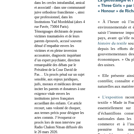
La géostratégie et 
dans les cercles intrafamilial, amical
« Three Girls » par
et associatif - dans une communauté
« Honour » de Rich
juive orthodoxe francilienne -, ainsi
que professionnel, dans les
« À l’heure où l’in
Institutions Yad Mordekhaï (alors 4
rue Pavée, 75004 Paris).
environnementale et é
Témoignages déchirants de jeunes
saisir l’immense impo
victimes traumatisées et de leurs
pays, avant qu’elle n
parents éprouvés, accusé souvent
histoire du textile
souh
dénué d’empathie envers les
depuis les efforts d
victimes et en pleine inversion
gouvernementaux des 
accusatoire, diagnostic inquiétant
économiques. » Ou pl
d’un expert psychiatre, direction
des usines.
remarquable des débats par le
Président de la Cour David de
Pas… Un procès pénal sur un sujet
« Elle présente ains
sensible, aux enjeux juridiques,
contrôler, connaître 
juifs, moraux et médicaux devant
naturelles aux matière
inciter les parents et donateurs à une
exigence vitale envers les
«
L’exposition
racon
institutions juives françaises
textile « Made in Fr
accueillant des enfants. Cet article
essentiellement sur 
recourt, sans volonté de choquer,
aux termes précis pour désigner les
d’échantillons cons
actes commis. J’évoquerai ce
nationales dans les
procès lors de mon interview par
commerce et à l’ind
Radio Chalom Nitsan diffusée dès
première fois mo
le 26 mars 2026.