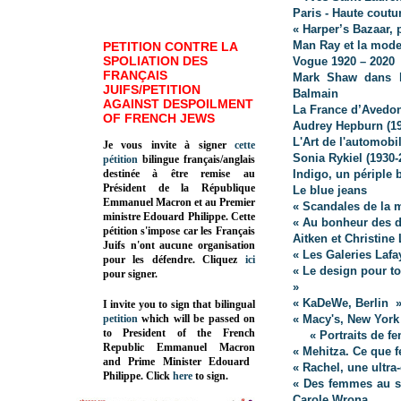
Paris - Haute coutu
« Harper’s Bazaar,
Man Ray et la mod
PETITION CONTRE LA
SPOLIATION DES
Vogue 1920 – 2020
FRANÇAIS
Mark Shaw dans l’
JUIFS/PETITION
Balmain
AGAINST DESPOILMENT
La France d’Avedo
OF FRENCH JEWS
Audrey Hepburn (19
L'Art de l'automobi
Je vous invite à signer
cette
Sonia Rykiel (1930-
pétition
bilingue français/anglais
destinée à être remise au
Indigo, un périple 
Président de la République
Le blue jeans
Emmanuel Macron et au Premier
« Scandales de la 
ministre Edouard Philippe. Cette
« Au bonheur des d
pétition s'impose car les Français
Aitken et Christine
Juifs n'ont aucune organisation
« Les Galeries Lafa
pour les défendre. Cliquez
ici
« Le design pour to
pour signer.
»
« KaDeWe, Berlin »
I invite you to sign that bilingual
petition
which will be passed on
« Macy's, New York
to President of the French
« Portraits de f
Republic
Emmanuel Macron
« Mehitza. Ce que 
and Prime Minister
Edouard
« Rachel, une ultra
Philippe
.
Click
here
to sign.
« Des femmes au sa
Carole Wrona