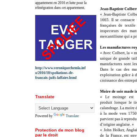
appartement en 2016 et lutte pour la
réintégration dans cet appartement.
Jean-Baptiste Colber
« Jean-Baptiste Colbe
1665. Il se consacre
françaises de textil
inspecteurs des ma
mercantilisme qui a pr
Les manufactures roy
« Avec Colbert, la « 
unique de grande tail
manufactures sont les
http://www.veroniquechemla.inf
Dans le cas des man
o/2016/10/spoliations-de-
exploitation grâce à d
francais-juifs-laffaire.html
croissance des entrepri
Moire de soie made i
Translate
« Le moirage est u
produit lorsque le ti
calandrage. La moire d
à la mode vers 1750.
Powered by
Translate
parvient pas à reprodu
d’origine anglaise. »
Protection de mon blog
« John Holker, Anglai
par le droit
de la France, est en