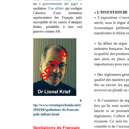
un «
gouvernement des juges
»
spoliateur.
Une affaire
qui souligne
« L’INVENTION DE
l’absence d’une institution
« L’exposition s’ouv
représentative des Français juifs
susceptible de les sauver d’attaques
siècle, sous le règne 
létales, préalables à leur exil
économique prédomi
pauvres comme Job.
transformer la filière t
« Au début du règne p
industrie française. J
la qualité des produits
met alors en place u
importations pour enco
« Des règlements génér
qualité des matières p
fils ou encore les ap
recevoir un plomb ou u
« Si l’existence de rè
h
ttp://www.veroniquechemla.info/
fois qu’ils sont syst
2016/04/spoliations-de-francais-
lancée et se poursui
juifs-laffaire.html
règlements, Colbert 
royaume. Ce sont les 
contrôle et de l’encour
Spoliations de Français