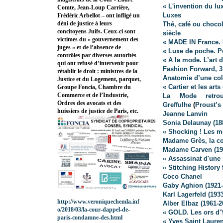
« L'invention du lu
Comte, Jean-Loup Carrière,
Luxes
Frédéric Arbellot – ont infligé un
déni de justice à leurs
Thé, café ou chocol
concitoyens Juifs. Ceux-ci sont
siècle
victimes du « gouvernement des
« MADE IN France. U
juges » et de l’absence de
« Luxe de poche. Pe
contrôles par diverses autorités
« A la mode. L’art d
qui ont refusé d’intervenir pour
Fashion Forward, 3
rétablir le droit : ministres de la
Anatomie d’une col
Justice et du Logement, parquet,
« Cartier et les art
Groupe Foncia, Chambre du
Commerce et de l’Industrie,
La Mode retro
Ordres des avocats et des
Greffulhe
(
Proust’s
huissiers de justice de Paris, etc.
Jeanne Lanvin
Sonia Delaunay (18
« Shocking ! Les mo
Madame Grès, la co
Madame Carven (19
« Assassinat d'une
« Stitching History
Coco Chanel
Gaby Aghion (1921-
Karl Lagerfeld
(1933
http://www.veroniquechemla.inf
Alber Elbaz (1961-2
o/2018/03/la-cour-dappel-de-
« GOLD. Les ors d'
paris-condamne-des.html
« Yves Saint Laur