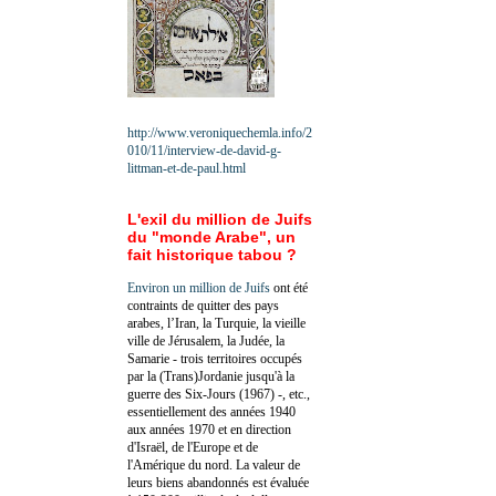
http://www.veroniquechemla.info/2
010/11/interview-de-david-g-
littman-et-de-paul.html
L'exil du million de Juifs
du "monde Arabe", un
fait historique tabou ?
Environ un million de Juifs
ont été
contraints de quitter des pays
arabes, l’Iran, la Turquie, la vieille
ville de Jérusalem, la Judée, la
Samarie - trois territoires occupés
par la (Trans)Jordanie jusqu'à la
guerre des Six-Jours (1967) -, etc.,
essentiellement des années 1940
aux années 1970 et en direction
d'Israël, de l'Europe et de
l'Amérique du nord. La valeur de
leurs biens abandonnés est évaluée