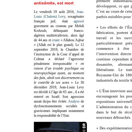
première industrial
antisémite, est mort
développent, ce qui p
C’est au cours de cette
Le vendredi 19 août 2016,
Jean-
Louis (Chalom) Levy
, sexagénaire
parfois nuisibles pour 
français juif, était
agressé
gravement au couteau par Mehdi
« Les efforts de l’Ét
Kerkoub, délinquant franco-
fabrication, portent 
algérien multirécidiviste, alors âgé
travail et les ouvr
de 44 ans et
criant
« Allahou Aqbar
particulièrement pré
» (Allah est le plus grand). Le 12
commence à être r
septembre 2019, la Chambre de
l’intervention directe
l’instruction de la Cour d’appel de
Colmar a déclaré l’agresseur
continue cependant à
pénalement irresponsable
«
en
douanière, alterna
raison d’un trouble psychique ou
libéralisme. Le tra
neuropsychique ayant, au moment
Royaume-Uni de 1860 
des faits, aboli son discernement ou
industriels du textile f
le contrôle de ses actes
»
. Le 30
décembre 2019, Jean-Louis Levy
« L’État intervient aus
est décédé à l’âge de 65 ans ; il a été
encourageant les pro
enterré en Israël. Son agression
aurait du/pu être évitée.
Analyse
de
expositions universel
dysfonctionnements occultés et
L’administration du 
gravissimes impliquant notamment
dans le but de récol
la responsabilité de l’Etat.
nouveaux débouchés.
« Des expérimentation