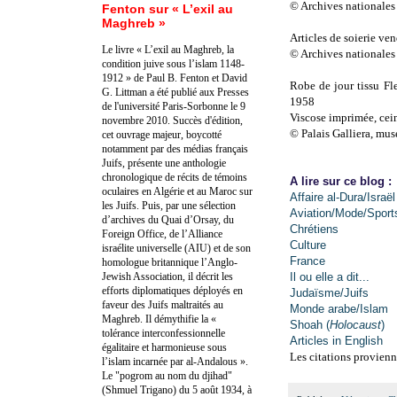
© Archives nationales
Fenton sur « L’exil au
Maghreb »
Articles de soierie ve
Le livre « L’exil au Maghreb, la
© Archives nationales
condition juive sous l’islam 1148-
1912 » de Paul B. Fenton et David
Robe de jour tissu F
G. Littman a été publié aux Presses
1958
de l'université Paris-Sorbonne le 9
Viscose imprimée, cein
novembre 2010. Succès d'édition,
© Palais Galliera, mus
cet ouvrage majeur, boycotté
notamment par des médias français
Juifs, présente une anthologie
chronologique de récits de témoins
A lire sur ce blog :
oculaires en Algérie et au Maroc sur
Affaire al-Dura/Israël
les Juifs. Puis, par une sélection
Aviation/Mode/Sport
d’archives du Quai d’Orsay, du
Chrétiens
Foreign Office, de l’Alliance
Culture
israélite universelle (AIU) et de son
France
homologue britannique l’Anglo-
Jewish Association, il décrit les
Il ou elle a dit...
efforts diplomatiques déployés en
Judaïsme/Juifs
faveur des Juifs maltraités au
Monde arabe/Islam
Maghreb. Il démythifie la «
Shoah (
Holocaust
)
tolérance interconfessionnelle
Articles in English
égalitaire et harmonieuse sous
Les citations provienn
l’islam incarnée par al-Andalous ».
Le "pogrom au nom du djihad"
(Shmuel Trigano) du 5 août 1934, à