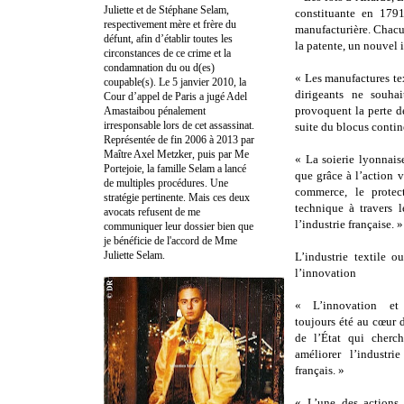
Juliette et de Stéphane Selam,
constituante en 1791
respectivement mère et frère du
manufacturière. Chacu
défunt, afin d’établir toutes les
la patente, un nouvel 
circonstances de ce crime et la
condamnation du ou d(es)
« Les manufactures tex
coupable(s). Le 5 janvier 2010, la
dirigeants ne souhai
Cour d’appel de Paris a jugé Adel
provoquent la perte de
Amastaibou pénalement
irresponsable lors de cet assassinat.
suite du blocus conti
Représentée de fin 2006 à 2013 par
Maître Axel Metzker, puis par Me
« La soierie lyonnaise
Portejoie, la famille Selam a lancé
que grâce à l’action v
de multiples procédures. Une
commerce, le protec
stratégie pertinente. Mais ces deux
technique à travers l
avocats refusent de me
l’industrie française. »
communiquer leur dossier bien que
je bénéficie de l'accord de Mme
Juliette Selam.
L’industrie textile o
l’innovation
« L’innovation et 
toujours été au cœur 
de l’État qui cherc
améliorer l’industr
français. »
« L’une des actions 