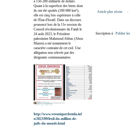
à 150-200 milliards de dollars.
Quant à la superficie des biens dont
ils ont été spoliés (100 000 km²),
Article plus récent
elle est cinq fois supérieure à celle
de l'Etat d'Israël. Dans un discours
prononcé lors de la 11e session du
Conseil révolutionnaire du Fatah le
Inscription à :
Publier le
24 août 2023, le Président
palestinien Mahmoud Abbas (Abou
Mazen) a nié notamment le
caractère contraint de cet exil. Une
allégation non relevée par des
dirigeants communautaires.
http://www.veroniquechemla.inf
o/2023/09/lexil-du-million-de-
juifs-du-monde.html