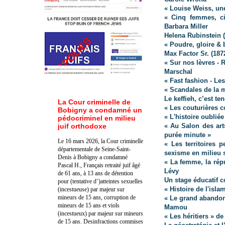
« Louise Weiss, un
« Cinq femmes, ci
Barbara Miller
Helena Rubinstein
« Poudre, gloire &
Max Factor Sr. (187
« Sur nos lèvres - 
Marschal
« Fast fashion - L
« Scandales de la 
Le keffieh, c’est te
La Cour criminelle de
« Les couturières c
Bobigny a condamné un
« L'histoire oublié
pédocriminel en milieu
juif orthodoxe
« Au Salon des art
purée minute »
Le 16 mars 2026, la Cour criminelle
« Les territoires 
départementale de Seine-Saint-
sexisme en milieu 
Denis à Bobigny a condamné
« La femme, la répu
Pascal H., Français retraité juif âgé
Lévy
de 61 ans, à 13 ans de détention
Un stage éducatif c
pour (tentative d’)atteintes sexuelles
« Histoire de l'isla
(incestueuse) par majeur sur
mineurs de 15 ans, corruption de
« Le grand abandon.
mineurs de 15 ans et viols
Mamou
(incestueux) par majeur sur mineurs
« Les héritiers » d
de 15 ans. Des
infractions commises