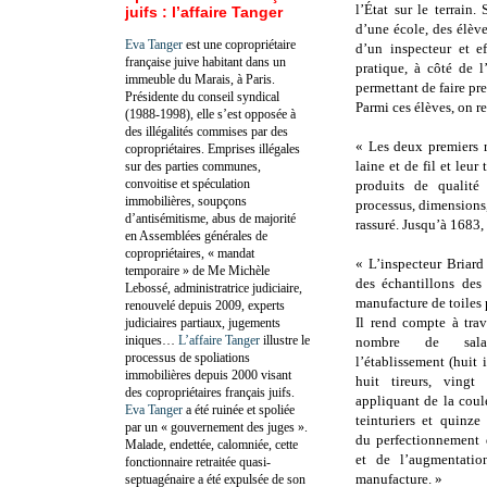
l’État sur le terrain
juifs : l’affaire Tanger
d’une école, des élèv
Eva Tanger
est une copropriétaire
d’un inspecteur et ef
française juive habitant dans un
pratique, à côté de l
immeuble du Marais, à Paris.
permettant de faire pr
Présidente du conseil syndical
Parmi ces élèves, on re
(1988-1998), elle s’est opposée à
des illégalités commises par des
« Les deux premiers r
copropriétaires. Emprises illégales
laine et de fil et leur
sur des parties communes,
convoitise et spéculation
produits de qualité 
immobilières, soupçons
processus, dimensions,
d’antisémitisme, abus de majorité
rassuré. Jusqu’à 1683, 
en Assemblées générales de
copropriétaires, « mandat
« L’inspecteur Briard
temporaire » de Me Michèle
des échantillons des 
Lebossé, administratrice judiciaire,
manufacture de toiles 
renouvelé depuis 2009, experts
Il rend compte à tra
judiciaires partiaux, jugements
iniques…
L’affaire Tanger
illustre le
nombre de sala
processus de spoliations
l’établissement (huit 
immobilières depuis 2000 visant
huit tireurs, vingt
des copropriétaires français juifs.
appliquant de la coule
Eva Tanger
a été ruinée et spoliée
teinturiers et quinze
par un « gouvernement des juges ».
du perfectionnement 
Malade, endettée, calomniée, cette
et de l’augmentati
fonctionnaire retraitée quasi-
manufacture. »
septuagénaire a été expulsée de son