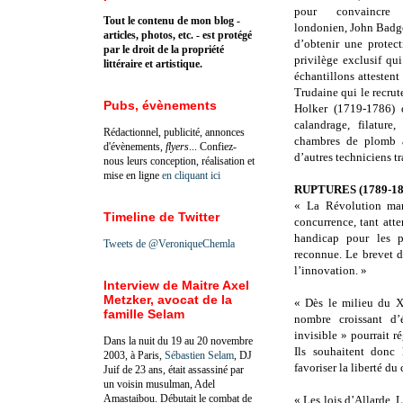
pour convaincre
Tout le contenu de mon blog -
londonien, John Badger
articles, photos, etc. - est protégé
d’obtenir une protect
par le droit de la propriété
privilège exclusif qu
littéraire et artistique.
échantillons attestent
Trudaine qui le recru
Pubs, évènements
Holker (1719-1786) 
calandrage, filature
Rédactionnel, publicité, annonces
chambres de plomb an
d'évènements,
flyers
... Confiez-
d’autres techniciens tr
nous leurs conception, réalisation et
mise en ligne
en cliquant ici
RUPTURES (1789-18
« La Révolution marq
Timeline de Twitter
concurrence, tant att
handicap pour les pr
Tweets de @VeroniqueChemla
reconnue. Le brevet d
l’innovation. »
Interview de Maitre Axel
Metzker, avocat de la
« Dès le milieu du XV
famille Selam
nombre croissant d’
invisible » pourrait ré
Dans la nuit du 19 au 20 novembre
Ils souhaitent donc 
2003, à Paris,
Sébastien Selam
, DJ
favoriser la liberté d
Juif de 23 ans, était assassiné par
un voisin musulman, Adel
Amastaibou. Débutait le combat de
« Les lois d’Allarde,