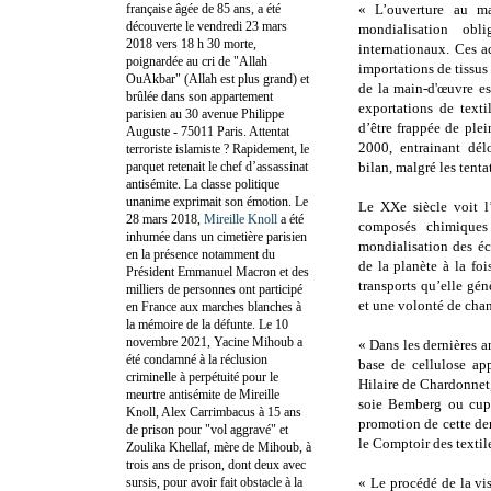
française âgée de 85 ans, a été
« L’ouverture au m
découverte le vendredi 23 mars
mondialisation ob
2018 vers 18 h 30 morte,
internationaux. Ces a
poignardée au cri de "Allah
importations de tissus
OuAkbar" (Allah est plus grand) et
de la main-d'œuvre es
brûlée dans son appartement
exportations de texti
parisien au 30 avenue Philippe
d’être frappée de ple
Auguste - 75011 Paris. Attentat
2000, entrainant délo
terroriste islamiste ? Rapidement, le
parquet retenait le chef d’assassinat
bilan, malgré les tenta
antisémite. La classe politique
unanime exprimait son émotion. Le
Le XXe siècle voit l’
28 mars 2018,
Mireille Knoll
a été
composés chimiques 
inhumée dans un cimetière parisien
mondialisation des éc
en la présence notamment du
de la planète à la fo
Président Emmanuel Macron et des
transports qu’elle gén
milliers de personnes ont participé
et une volonté de cha
en France aux marches blanches à
la mémoire de la défunte. Le 10
novembre 2021, Yacine Mihoub a
« Dans les dernières an
été condamné à la réclusion
base de cellulose ap
criminelle à perpétuité pour le
Hilaire de Chardonnet,
meurtre antisémite de Mireille
soie Bemberg ou cupr
Knoll, Alex Carrimbacus à 15 ans
promotion de cette de
de prison pour "vol aggravé" et
le Comptoir des textiles
Zoulika Khellaf, mère de Mihoub, à
trois ans de prison, dont deux avec
sursis, pour avoir fait obstacle à la
« Le procédé de la vis