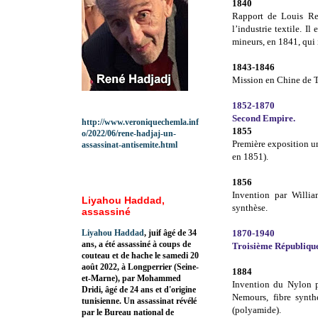
1840
Rapport de Louis Ren
l’industrie textile. Il
mineurs, en 1841, qui i
1843-1846
Mission en Chine de 
1852-1870
Second Empire.
http://www.veroniquechemla.inf
1855
o/2022/06/rene-hadjaj-un-
Première exposition un
assassinat-antisemite.html
en 1851).
1856
Invention par Willia
Liyahou Haddad,
synthèse.
assassiné
Liyahou Haddad
, juif âgé de 34
1870-1940
ans, a été assassiné à coups de
Troisième République
couteau et de hache le samedi 20
août 2022, à Longperrier (Seine-
1884
et-Marne), par Mohammed
Invention du Nylon p
Dridi, âgé de 24 ans et d'origine
Nemours, fibre synth
tunisienne. Un assassinat révélé
(polyamide).
par le Bureau national de