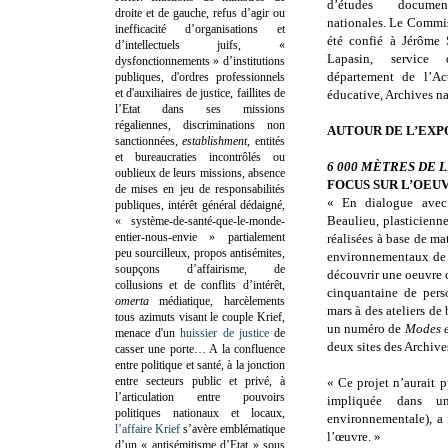
d’études documen
droite et de gauche, refus d’agir ou
nationales. Le Commis
inefficacité d’organisations et
été confié à Jérôme 
d’intellectuels juifs, «
Lapasin, service d
dysfonctionnements » d’institutions
département de l’Act
publiques, d'ordres professionnels
et d'auxiliaires de justice, faillites de
éducative, Archives na
l’Etat dans ses missions
régaliennes, discriminations non
AUTOUR DE L’EXP
sanctionnées,
establishment
, entités
et bureaucraties incontrôlés ou
6 000 MÈTRES DE 
oublieux de leurs missions, absence
FOCUS SUR L’OEU
de mises en jeu de responsabilités
« En dialogue avec l
publiques, intérêt général dédaigné,
Beaulieu, plasticienne
« système-de-santé-que-le-monde-
entier-nous-envie » partialement
réalisées à base de ma
peu sourcilleux, propos antisémites,
environnementaux de l’
soupçons d’affairisme, de
découvrir une oeuvre c
collusions et de conflits d’intérêt,
cinquantaine de pers
omerta
médiatique, harcèlements
mars à des ateliers de
tous azimuts visant le couple Krief,
un numéro de
Modes e
menace d'un
huissier de justice
de
deux sites des Archive
casser une porte…
A la confluence
entre politique et santé, à la jonction
entre secteurs public et privé, à
« Ce projet n’aurait p
l’articulation entre pouvoirs
impliquée dans un
politiques nationaux et locaux,
environnementale), a 
l’affaire Krief
s’avère emblématique
l’œuvre. »
d’un « antisémitisme d’Etat » sous