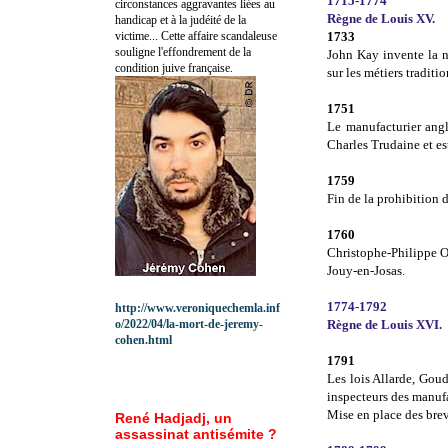
1715-1774
circonstances aggravantes liées au
Règne de Louis XV.
handicap et à la judéité de la
victime... Cette affaire scandaleuse
1733
souligne l'effondrement de la
John Kay invente la na
condition juive française.
sur les métiers traditio
1751
Le manufacturier angl
Charles Trudaine et es
1759
Fin de la prohibition 
1760
Christophe-Philippe O
Jouy-en-Josas.
1774-1792
http://www.veroniquechemla.inf
o/2022/04/la-mort-de-jeremy-
Règne de Louis XVI.
cohen.html
1791
Les lois Allarde, Goud
inspecteurs des manufac
Mise en place des brev
René Hadjadj, un
assassinat antisémite ?