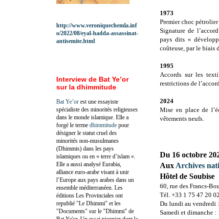
1973
Premier choc pétrolier 
http://www.veroniquechemla.inf
Signature de l’accord
o/2022/08/eyal-hadda-assassinat-
pays dits « développ
antisemite.html
coûteuse, par le biais
1995
Accords sur les texti
Interview de Bat Ye’or
restrictions de l’accor
sur la dhimmitude
2024
Bat Ye’or
est une essayiste
spécialiste des minorités religieuses
Mise en place de l’é
dans le monde islamique. Elle a
vêtements neufs.
forgé le terme
dhimmitude
pour
désigner le statut cruel des
minorités non-musulmanes
(Dhimmis) dans les pays
Du 16 octobre 202
islamiques ou en « terre d’islam ».
Elle a aussi analysé Eurabia,
Aux
Archives nat
alliance euro-arabe visant à unir
Hôtel de Soubise
l’Europe aux pays arabes dans un
60, rue des Francs-Bo
ensemble méditerranéen. Les
Tél. +33 1 75 47 20 0
éditions Les Provinciales ont
republié "Le Dhimmi" et les
Du lundi au vendredi :
"Documents" sur le "Dhimmi" de
Samedi et dimanche : 
Bat Ye'or. Un essai pionnier dont la