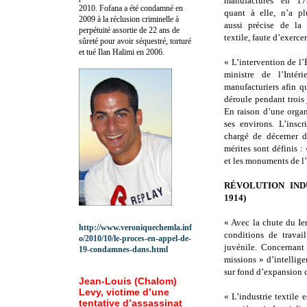
manufactures en 179
2010.
Fofana a été c
ondamné en
quant à elle, n’a p
2009 à la réclusion criminelle à
aussi précise de la 
perpétuité assortie de 22 ans de
textile, faute d’exerce
sûreté pour avoir séquestré, torturé
et tué Ilan Halimi en 2006.
« L’intervention de l
ministre de l’Inté
manufacturiers afin qu
déroule pendant trois
En raison d’une organ
ses environs. L’insc
chargé de décerner d
mérites sont définis : 
et les monuments de l’
RÉVOLUTION IND
1914)
« Avec la chute du Ier
http://www.veroniquechemla.inf
conditions de travai
o/2010/10/le-proces-en-appel-de-
juvénile. Concernant
19-condamnes-dans.html
missions » d’intellig
sur fond d’expansion c
Jean-Louis (Chalom)
Levy, victime d’une
« L’industrie textile 
tentative d’assassinat