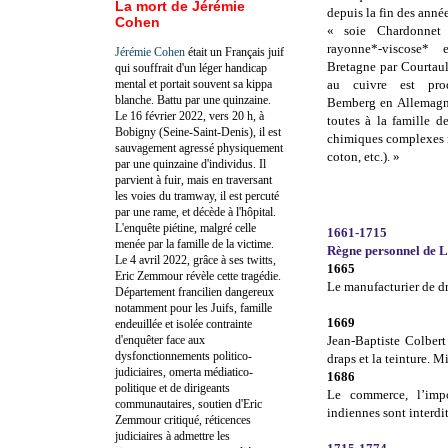
La mort de Jérémie
depuis la fin des anné
Cohen
« soie Chardonnet 
rayonne*-viscose* 
Jérémie Cohen
était un Français juif
Bretagne par Courtauld
qui souffrait d'un léger handicap
mental et portait souvent sa kippa
au cuivre est prod
blanche. Battu par une quinzaine.
Bemberg en Allemagne
Le 16 février 2022, vers 20 h, à
toutes à la famille de
Bobigny (Seine-Saint-Denis), il est
chimiques complexes ré
sauvagement agressé physiquement
coton, etc.). »
par une quinzaine d'individus. Il
parvient à fuir, mais en traversant
les voies du tramway, il est percuté
par une rame, et décède à l'hôpital.
L'enquête piétine, malgré celle
1661-1715
menée par la famille de la victime.
Règne personnel de L
Le 4 avril 2022, grâce à ses twitts,
1665
Eric Zemmour révèle cette tragédie.
Le manufacturier de dr
Département francilien dangereux
notamment pour les Juifs, famille
1669
endeuillée et isolée contrainte
d'enquêter face aux
Jean-Baptiste Colbert
dysfonctionnements politico-
draps et la teinture. M
judiciaires, omerta médiatico-
1686
politique et de dirigeants
Le commerce, l’impo
communautaires, soutien d'Eric
indiennes sont interdi
Zemmour critiqué, réticences
judiciaires à admettre les