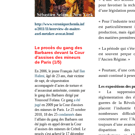
pour favoriser la rec
d’une législation prot
« Pour l’industrie tex
http://www.veroniquechemla.inf
est particulièrement
o/2011/11/interview-de-maitre-
production, mais égal
axel-metzker-avocat.html
des matières premières
Le procès du gang des
« La période qui s’ét
Barbares devant la Cour
est souvent perçue c
d'assises des mineurs
l’Ancien Régime. »
de Paris (1/5)
« Pourtant, d’une cert
En 2006, le jeune Français Juif
Ilan
aurait continué à peser
Halimi,
âgé de 23 ans, était victime
de rapt, de séquestration
accompagnée d’actes de torture et
Les expositions des pr
d’assassinat antisémite, commis par
« La suppressio
le gang des Barbares dirigé par
réglementation des é
Youssouf Fofana. Ce gang
a été
guerres de la Révol
jugé
en 2009 par la Cour d'assises
placent l’industrie
des mineurs de Paris. Le 25 octobre
nombreuses diffic
2010, 18 des 25
condamnés
dans
concurrence avec l’A
l’affaire du gang des Barbares ont
été jugés en appel devant la Cour
toujours d’une avance
d’assises des mineurs de Créteil. Le
disparition des
procès s'est achevé le 17 décembre