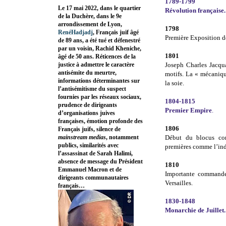
1789-1799
Le 17 mai 2022, dans le quartier
Révolution française.
de la Duchère, dans le 9e
arrondissement de Lyon,
1798
RenéHadjadj
, Français juif âgé
Première Exposition de
de 89 ans, a été tué et défenestré
par un voisin, Rachid Kheniche,
1801
âgé de 50 ans. Réticences de la
justice à admettre le caractère
Joseph Charles Jacqua
antisémite du meurtre,
motifs. La « mécaniqu
informations déterminantes sur
la soie.
l’antisémitisme du suspect
fournies par les réseaux sociaux,
1804-1815
prudence de dirigeants
Premier Empire
.
d’organisations juives
françaises, émotion profonde des
1806
Français juifs, silence de
mainstream medias
, notamment
Début du blocus cont
publics, similarités avec
premières comme l’ind
l’assassinat de Sarah Halimi,
absence de message du Président
1810
Emmanuel Macron et de
Importante commande
dirigeants communautaires
Versailles.
français…
1830-1848
Monarchie de Juillet.