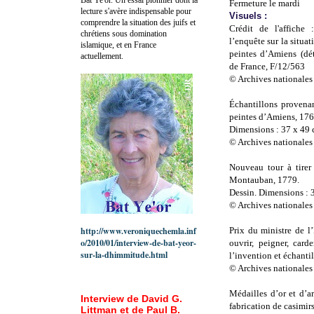
Fermeture le mardi
lecture s'avère indispensable pour
Visuels :
comprendre la situation des juifs et
Crédit de l'affiche
chrétiens sous domination
l’enquête sur la situa
islamique, et en France
peintes d’Amiens (dét
actuellement.
de France, F/12/563
© Archives nationales
Échantillons provenan
peintes d’Amiens, 176
Dimensions : 37 x 49
© Archives nationales
Nouveau tour à tirer 
Montauban, 1779.
Dessin. Dimensions :
© Archives nationales
http://www.veroniquechemla.inf
Prix du ministre de l
o/2010/01/interview-de-bat-yeor-
ouvrir, peigner, card
sur-la-dhimmitude.html
l’invention et échantil
© Archives nationales
Médailles d’or et d’a
Interview de David G.
fabrication de casimir
Littman et de Paul B.