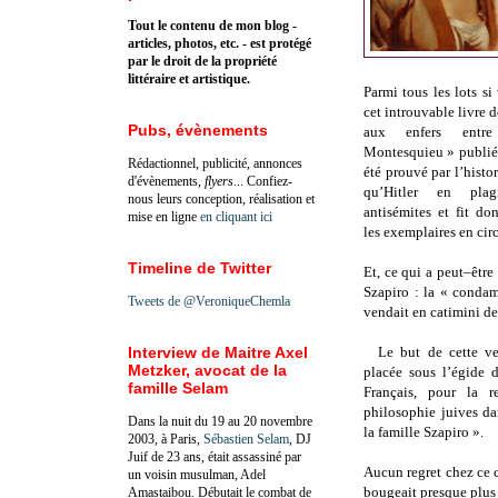
Tout le contenu de mon blog -
articles, photos, etc. - est protégé
par le droit de la propriété
littéraire et artistique.
Parmi tous les lots si 
cet introuvable livre 
Pubs, évènements
aux enfers entr
Montesquieu » publié 
Rédactionnel, publicité, annonces
été prouvé par l’hist
d'évènements,
flyers
... Confiez-
qu’Hitler en pla
nous leurs conception, réalisation et
antisémites et fit do
mise en ligne
en cliquant ici
les exemplaires en ci
Timeline de Twitter
Et, ce qui a peut–être
Szapiro : la « condam
Tweets de @VeroniqueChemla
vendait en catimini des
Interview de Maitre Axel
Le but de cette ve
Metzker, avocat de la
placée sous l’égide 
famille Selam
Français, pour la r
philosophie juives da
Dans la nuit du 19 au 20 novembre
la famille Szapiro ».
2003, à Paris,
Sébastien Selam
, DJ
Juif de 23 ans, était assassiné par
Aucun regret chez ce c
un voisin musulman, Adel
bougeait presque plus 
Amastaibou. Débutait le combat de