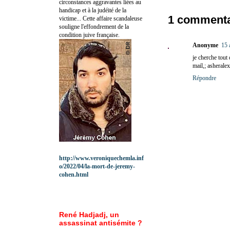
circonstances aggravantes liées au
handicap et à la judéité de la
1 commenta
victime... Cette affaire scandaleuse
souligne l'effondrement de la
condition juive française.
Anonyme
15 
je cherche tout
mail,; asherale
Répondre
http://www.veroniquechemla.inf
o/2022/04/la-mort-de-jeremy-
cohen.html
René Hadjadj, un
assassinat antisémite ?