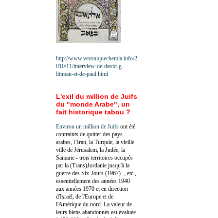
http://www.veroniquechemla.info/2
010/11/interview-de-david-g-
littman-et-de-paul.html
L'exil du million de Juifs
du "monde Arabe", un
fait historique tabou ?
Environ un million de Juifs
ont été
contraints de quitter des pays
arabes, l’Iran, la Turquie, la vieille
ville de Jérusalem, la Judée, la
Samarie - trois territoires occupés
par la (Trans)Jordanie jusqu'à la
guerre des Six-Jours (1967) -, etc.,
essentiellement des années 1940
aux années 1970 et en direction
d'Israël, de l'Europe et de
l'Amérique du nord. La valeur de
leurs biens abandonnés est évaluée