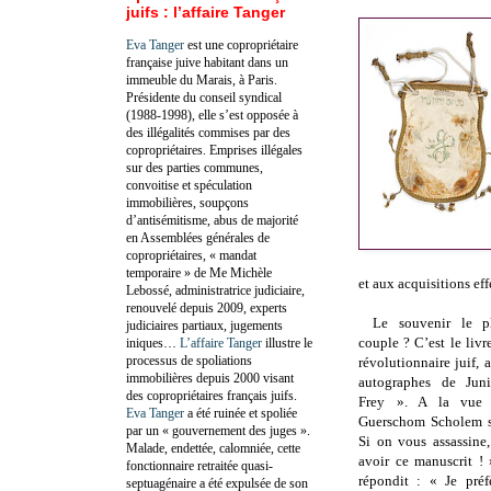
juifs : l’affaire Tanger
Eva Tanger
est une copropriétaire
française juive habitant dans un
immeuble du Marais, à Paris.
Présidente du conseil syndical
(1988-1998), elle s’est opposée à
des illégalités commises par des
copropriétaires. Emprises illégales
sur des parties communes,
convoitise et spéculation
immobilières, soupçons
d’antisémitisme, abus de majorité
en Assemblées générales de
copropriétaires, « mandat
temporaire » de Me Michèle
et aux acquisitions ef
Lebossé, administratrice judiciaire,
renouvelé depuis 2009, experts
Le souvenir le p
judiciaires partiaux, jugements
couple ? C’est le livr
iniques…
L’affaire Tanger
illustre le
processus de spoliations
révolutionnaire juif, 
immobilières depuis 2000 visant
autographes de Jun
des copropriétaires français juifs.
Frey ». A la vue 
Eva Tanger
a été ruinée et spoliée
Guerschom Scholem s’
par un « gouvernement des juges ».
Si on vous assassine
Malade, endettée, calomniée, cette
avoir ce manuscrit ! 
fonctionnaire retraitée quasi-
répondit : « Je préf
septuagénaire a été expulsée de son