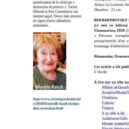
manifestation de la vérité par «
Alsace ou Lorraine, fi
destruction de preuves ». Yacine
Diamètre : 21 cm
Mihoub et Alex Carrimbacus ont
interjeté appel. Divers faits attestent
ROUKHOMOVSKY S
de signes d'actes djihadistes
(ce mot en hébreu)
antisémites.
Flammarion, 1929.
(
«
Précieux exempla
puisqu'enrichi d'un 
hommage d'admiration
Rimmonim, Ornement
Cet article a été pub
L'Arche
A lire sur ce site su
Affaire al-Dura/I
Aviation/Mode/S
Chrétiens
http://www.veroniquechemla.inf
Culture
o/2018/03/mireille-knoll-victime-
France
dun-assassinat.html
Il ou elle a dit...
Judaïsme/Juifs
Monde arabe/Is
Shoah (
Holocau