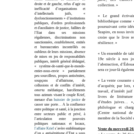
droite et de gauche, refus d’agir ou
collection. »
inefficacité d’organisations et
d’intellectuels juifs, «
« Le grand écrivai
dysfonctionnements » d’institutions
bibliothèque comme «
publiques, d'ordres professionnels
poursuivant cette idé
et d'auxiliaires de justice, faillites de
Szapiro, en nous invit
l’Etat dans ses missions
croire que le livre r
régaliennes, discriminations non
sanctionnées,
establishment
, entités
résilience. »
et bureaucraties incontrôlés ou
oublieux de leurs missions, absence
« Un ensemble de tabl
de mises en jeu de responsabilités
19e siècle à nos jo
publiques, intérêt général dédaigné,
l’abstraction, d’Édou
« système-de-santé-que-le-monde-
sera ce jour-là égalem
entier-nous-envie » partialement
peu sourcilleux, propos antisémites,
« La vente courante d
soupçons d’affairisme, de
collusions et de conflits d’intérêt,
d’acquérir, par lots
omerta
médiatique, harcèlements
travail, d’intérêt juif
tous azimuts visant le couple Krief,
livres de littératu
menace d'un
huissier de justice
de
d’études juives… 
casser une porte…
A la confluence
philologue et cha
entre politique et santé, à la jonction
(Centre national de 
entre secteurs public et privé, à
membre de la Société 
l’articulation entre pouvoirs
politiques nationaux et locaux,
l’affaire Krief
s’avère emblématique
Vente du
mercredi 26
d’un « antisémitisme d’Etat » sous