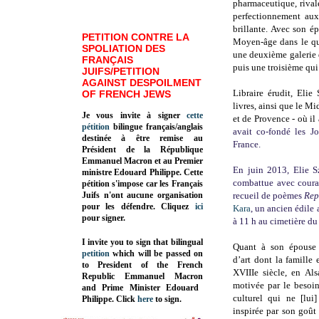
pharmaceutique, rival
perfectionnement aux 
brillante. Avec son é
PETITION CONTRE LA
Moyen-âge dans le qua
SPOLIATION DES
une deuxième galerie 
FRANÇAIS
puis une troisième qui
JUIFS/PETITION
AGAINST DESPOILMENT
Libraire érudit, Elie
OF FRENCH JEWS
livres, ainsi que le M
Je vous invite à signer
cette
et de Provence - où il
pétition
bilingue français/anglais
avait co-fondé les J
destinée à être remise au
France.
Président de la République
Emmanuel Macron et au Premier
En juin 2013, Elie S
ministre Edouard Philippe. Cette
combattue avec courag
pétition s'impose car les Français
Juifs n'ont aucune organisation
recueil de poèmes
Rep
pour les défendre. Cliquez
ici
Kara
, un ancien édil
pour signer.
à 11 h au cimetière du
I invite you to sign that bilingual
Quant à son épous
petition
which will be passed on
d’art dont la famille 
to President of the French
XVIIIe siècle, en Als
Republic
Emmanuel Macron
motivée par le besoin
and Prime Minister
Edouard
culturel qui ne [lui]
Philippe
.
Click
here
to sign.
inspirée par son goût 