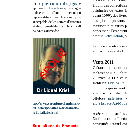
« La vente du 26 févr
un «
gouvernement des juges
»
érudit, des collectionn
spoliateur.
Une affaire
qui souligne
originales de textes 
l’absence d’une institution
avant 1500), des livres
représentative des Français juifs
des plus importants 
susceptible de les sauver d’attaques
manuscrits et autres p
létales, préalables à leur exil
concernant l’empereur
pauvres comme Job.
précisé
Peter Nahon
, 
Ces deux ventes feron
études juives et du liv
Vente 2011
C’était une vente ex
recherchée » qui s'ét
23 mars 2011 : celle
Hébraïca-
Judaïca
» 
peintures
qui ne sont 
ans » - de
F
célèbres
galeristes
h
alors
Espace Art-Mod
ttp://www.veroniquechemla.info/
2016/04/spoliations-de-francais-
juifs-laffaire.html
Axée surtout sur les
Nord, cette collect
constituée « pour l’es
Spoliations de Français