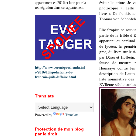
éviter le crime. Je v
appartement en 2016 et lutte pour la
réintégration dans cet appartement.
photocopie ». Telle
livre « Du frankisme
Thomas von Schönfeld, 
Elie Szapiro se souvi
partie de la Bible d’
appartenu au cardinal
de lycéen, la premiè
grec, du livre sur le s
par Dürer et Holbein, 
fausse de meurtre 
http://www.veroniquechemla.inf
Houssaye contre le
o/2016/10/spoliations-de-
description de l’aut
francais-juifs-laffaire.html
liste nominative des
XVIIème siècle sur le
Translate
Powered by
Translate
Protection de mon blog
par le droit