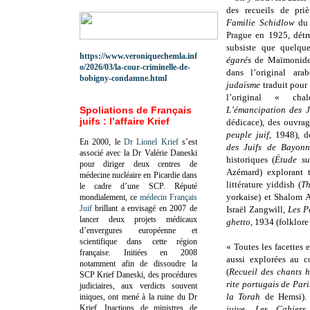
des recueils de pri
Familie Schidlow
du 
Prague en 1925, détru
subsiste que quelqu
https://www.veroniquechemla.inf
égarés
de Maïmonide 
o/2026/03/la-cour-criminelle-de-
dans l’original a
bobigny-condamne.html
judaïsme
traduit pour 
l’original « chal
Spoliations de Français
L’émancipation des J
juifs : l’affaire Krief
dédicace), des ouvrag
peuple juif
, 1948), d
En 2000, le
Dr Lionel Krief
s’est
des Juifs de Bayonn
associé avec la Dr Valérie Daneski
historiques (
Étude su
pour diriger deux centres de
Azémard) explorant 
médecine nucléaire en Picardie dans
littérature yiddish (
Th
le cadre d’une SCP.
Réputé
yorkaise) et Shalom 
mondialement, ce
médecin Français
Juif
brillant a envisagé en 2007 de
Israël Zangwill,
Les P
lancer deux projets médicaux
ghetto
, 1934 (folklore
d’envergures européenne et
scientifique dans cette région
« Toutes les facettes 
française.
Initiées en 2008
aussi explorées au 
notamment afin de dissoudre la
(
Recueil des chants 
SCP Krief Daneski, des procédures
rite portugais de Pari
judiciaires, aux verdicts souvent
la Torah
de Hemsi). 
iniques, ont mené à la ruine du Dr
Krief.
Inactions de ministres de
juive, Les Cahiers 