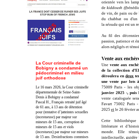
orientée vers les lam
de
kiddoush (
(bénédi
de vin, de pain ou de
du chabbat ou d'un 
la
séouda
qui est un r
Au fil des décennie
passion, patience et é
alors négligés et témoi
Vente aux enchèr
La Cour criminelle de
Une
vente aux enchè
Bobigny a condamné un
de
la collection d’
pédocriminel en milieu
déroulera en
deux
te
juif orthodoxe
une vente par lots
75009 Paris - les ob
Le 16 mars 2026, la Cour criminelle
départementale de Seine-Saint-
janvier 2025 -, puis
Denis à Bobigny a condamné
vente cataloguée sera
Pascal H., Français retraité juif âgé
Favart 75002 Paris
- 
de 61 ans, à 13 ans de détention
2025
et
le 26 février 
pour (tentative d’)atteintes sexuelles
(incestueuse) par majeur sur
Cette bibliothèque
mineurs de 15 ans, corruption de
littérature et d’hist
mineurs de 15 ans et viols
monde. Elle témoi
(incestueux) par majeur sur mineurs
de 15 ans. Des
infractions commises
intellectuelle, guidée 