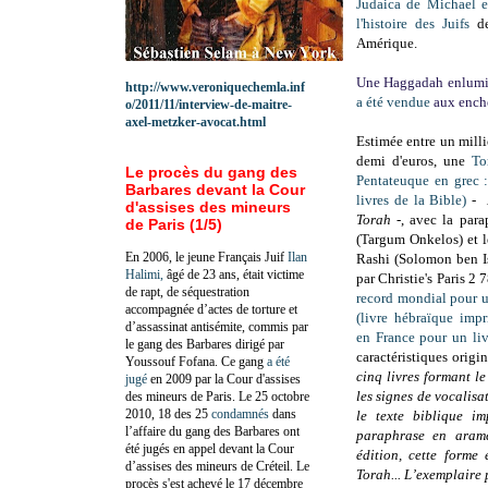
Judaica de Michael e
l'histoire des Juifs
d
Amérique.
Une Haggadah enlumin
http://www.veroniquechemla.inf
a été vendue
aux ench
o/2011/11/interview-de-maitre-
axel-metzker-avocat.html
Estimée entre un milli
demi d'euros, une
To
Le procès du gang des
Pentateuque en grec :
Barbares devant la Cour
livres de la Bible)
-
d'assises des mineurs
Torah -
, avec la par
de Paris (1/5)
(Targum Onkelos) et 
En 2006, le jeune Français Juif
Ilan
Rashi (Solomon ben I
Halimi,
âgé de 23 ans, était victime
par Christie's Paris 2 
de rapt, de séquestration
record mondial pour 
accompagnée d’actes de torture et
(livre hébraïque imp
d’assassinat antisémite, commis par
en France pour un li
le gang des Barbares dirigé par
caractéristiques origi
Youssouf Fofana. Ce gang
a été
cinq livres formant l
jugé
en 2009 par la Cour d'assises
les signes de vocalisa
des mineurs de Paris. Le 25 octobre
2010, 18 des 25
condamnés
dans
le texte biblique i
l’affaire du gang des Barbares ont
paraphrase en aramé
été jugés en appel devant la Cour
édition, cette forme
d’assises des mineurs de Créteil. Le
Torah... L’exemplaire
procès s'est achevé le 17 décembre