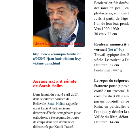
Broderie en fils dorés 
des rares en peau, ca
phylactères, sont des
Juifs, à partir de l'âg
l’un de leur bras penda
Vers 1900-1930
30 cm x 22 cm
Rouleau manuscrit 
vermeil
(
lot n° 46
)
http://www.veroniquechemla.inf
Travail typique des 
o/2020/01/jean-louis-chalom-levy-
siècle. Le rouleau à l’
victime-dune.html
Hauteur : 37 cm
Poids brut : 447 g
Le repos du colporteu
Assassinat antisémite
de Sarah Halimi
Statuette porte pipes 
coiffé d'un tricorne, 
Dans la nuit du 3 au 4 avril 2017,
costume du XVIIIe sièc
dans le quartier parisien de
par un non-juif, un 
Belleville,
Sarah Halimi
(appelée
Rhin, en particulier 
aussi Lucie Attal), ancienne
l'époque, y déceler la
directrice d'école, sexagénaire juive
Vallée du Rhin, début
orthodoxe, a été séquestrée, rouée
Hauteur : 14 cm
de coups dans son domicile et
défenestrée par Kobili Traoré,