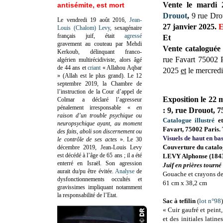
Vente le mardi 
antisémite, est mort
Drouot
,
9 rue Dro
Le vendredi 19 août 2016,
Jean-
27 janvier 2025.
E
Louis (Chalom) Levy
, sexagénaire
français juif, était
agressé
Et
gravement au couteau par Mehdi
Vente
cataloguée
Kerkoub, délinquant franco-
rue Favart 75002 P
algérien multirécidiviste, alors âgé
de 44 ans et
criant
« Allahou Aqbar
2025
et
le mercredi
» (Allah est le plus grand). Le 12
septembre 2019, la Chambre de
l’instruction de la Cour d’appel de
Exposition le 22 
Colmar a déclaré l’agresseur
pénalement irresponsable
«
en
: 9, rue Drouot, 7
raison d’un trouble psychique ou
Catalogue illustré
et
neuropsychique ayant, au moment
Favart, 75002 Paris. 
des faits, aboli son discernement ou
Visuels de haut en bas
le contrôle de ses actes
»
. Le 30
Couverture du catal
décembre 2019, Jean-Louis Levy
est décédé à l’âge de 65 ans ; il a été
LEVY Alphonse (184
enterré en Israël. Son agression
Juif en prières tourné 
aurait du/pu être évitée.
Analyse
de
Gouache et crayons de
dysfonctionnements occultés et
61 cm x 38,2 cm
gravissimes impliquant notamment
la responsabilité de l’Etat.
Sac à tefilin
(
lot n°98
)
« Cuir gaufré et peint,
et des initiales lat