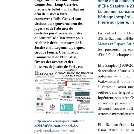
Vente de la collect
Comte, Jean-Loup Carrière,
d’Elie Szapiro le 2
Frédéric Arbellot – ont infligé un
Le premier concour
déni de justice à leurs
Héritage inespéré 
concitoyens Juifs. Ceux-ci sont
Pierre sur pierre. 
victimes du « gouvernement des
juges » et de l’absence de
La collection « Hébr
contrôles par diverses autorités
qui ont refusé d’intervenir pour
d’Elie Szapiro,
célèb
rétablir le droit : ministres de la
Marais
et
Espace Art
Justice et du Logement, parquet,
les parcours, person
Groupe Foncia, Chambre du
d’intérêt de chaque co
Commerce et de l’Industrie,
Ordres des avocats et des
Elie Szapiro (1939-201
huissiers de justice de Paris, etc.
descendant d’une « li
polonais – « mon 
Wakwasser, directeur 
à Varsovie, avait une
brûlée dans le ghetto
Ingénieur, son père Os
et restera prisonnie
dénoncé comme Juif p
retrouve miraculeusem
http://www.veroniquechemla.inf
Elie Szapiro étudie 
o/2018/03/la-cour-dappel-de-
B'nai B'rith. Il se 
paris-condamne-des.html