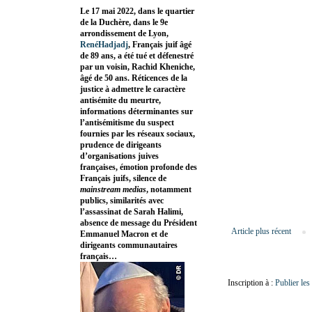
Le 17 mai 2022, dans le quartier
de la Duchère, dans le 9e
arrondissement de Lyon,
RenéHadjadj
, Français juif âgé
de 89 ans, a été tué et défenestré
par un voisin, Rachid Kheniche,
âgé de 50 ans. Réticences de la
justice à admettre le caractère
antisémite du meurtre,
informations déterminantes sur
l’antisémitisme du suspect
fournies par les réseaux sociaux,
prudence de dirigeants
d’organisations juives
françaises, émotion profonde des
Français juifs, silence de
mainstream medias
, notamment
publics, similarités avec
l’assassinat de Sarah Halimi,
absence de message du Président
Article plus récent
Emmanuel Macron et de
dirigeants communautaires
français…
Inscription à :
Publier le