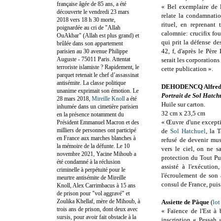
française âgée de 85 ans, a été
« Bel exemplaire de l
découverte le vendredi 23 mars
relate la condamnati
2018 vers 18 h 30 morte,
rituel, en reprenant
poignardée au cri de "Allah
calomnie: crucifix fou
OuAkbar" (Allah est plus grand) et
qui prit la défense de
brûlée dans son appartement
42, f, d'après le Pèr
parisien au 30 avenue Philippe
Auguste - 75011 Paris. Attentat
serait les corporations
terroriste islamiste ? Rapidement, le
cette publication ».
parquet retenait le chef d’assassinat
antisémite. La classe politique
DEHODENCQ Alfred 
unanime exprimait son émotion. Le
Portrait de Sol Hatch
28 mars 2018,
Mireille Knoll
a été
Huile sur carton.
inhumée dans un cimetière parisien
32 cm x 23,5 cm
en la présence notamment du
« Œuvre d'une excepti
Président Emmanuel Macron et des
milliers de personnes ont participé
de
Sol Hatchuel
, la 
en France aux marches blanches à
refusé de devenir mus
la mémoire de la défunte. Le 10
vers le ciel, on ne s
novembre 2021, Yacine Mihoub a
protection du Tout Pu
été condamné à la réclusion
assisté à l'exécution
criminelle à perpétuité pour le
l'écroulement de son a
meurtre antisémite de Mireille
consul de France, pui
Knoll, Alex Carrimbacus à 15 ans
de prison pour "vol aggravé" et
Zoulika Khellaf, mère de Mihoub, à
Assiette de Pâque
(
lot
trois ans de prison, dont deux avec
« Faïence de l'Est à 
sursis, pour avoir fait obstacle à la
inscription « Pessah 