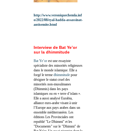
http://www.veroniquechemla.inf
o/2022/08/eyal-hadda-assassinat-
antisemite.html
Interview de Bat Ye’or
sur la dhimmitude
Bat Ye’or
est une essayiste
spécialiste des minorités religieuses
dans le monde islamique. Elle a
forgé le terme
dhimmitude
pour
désigner le statut cruel des
minorités non-musulmanes
(Dhimmis) dans les pays
islamiques ou en « terre d’islam ».
Elle a aussi analysé Eurabia,
alliance euro-arabe visant à unir
l’Europe aux pays arabes dans un
ensemble méditerranéen. Les
éditions Les Provinciales ont
republié "Le Dhimmi" et les
"Documents" sur le "Dhimmi" de
Bat Ye'or. Un essai pionnier dont la