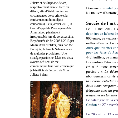
Juliette et de Stéphane Selam,
respectivement mère et frère du
Demeurera le
catalogu
défunt, afin d’établir toutes les
à « un livre d’histoire(
circonstances de ce crime et la
condamnation du ou d(es)
Succès de l'art
coupable(s). Le 5 janvier 2010, la
Cour d’appel de Paris a jugé Adel
Le 11 mai 2012 a 
Amastaibou pénalement
deprières en hébreu de
irresponsable lors de cet assassinat.
000 euros, ce
mazhor
Représentée de fin 2006 à 2013 par
million d’euros. Un
m
Maître Axel Metzker, puis par Me
ainsi que les rites et
Portejoie, la famille Selam a lancé
pour les fêtes de P
de multiples procédures. Une
442 feuillets, ce manu
stratégie pertinente. Mais ces deux
avocats refusent de me
Boccardino l’Ancien d
communiquer leur dossier bien que
été relié luxueuseme
je bénéficie de l'accord de Mme
précise : «
Le décor
Juliette Selam.
abondamment ornée et 
la licorne, entrelacs
deux lions rampants 
fréquente chez un gra
lesquelles les famille
Le catalogue de la ve
Gordon
du 27 novembre
Le 29 avril 2013 a e