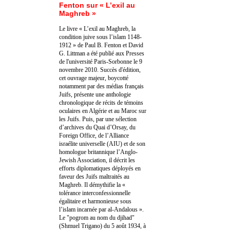
Fenton sur « L’exil au
Maghreb »
Le livre « L’exil au Maghreb, la
condition juive sous l’islam 1148-
1912 » de Paul B. Fenton et David
G. Littman a été publié aux Presses
de l'université Paris-Sorbonne le 9
novembre 2010. Succès d'édition,
cet ouvrage majeur, boycotté
notamment par des médias français
Juifs, présente une anthologie
chronologique de récits de témoins
oculaires en Algérie et au Maroc sur
les Juifs. Puis, par une sélection
d’archives du Quai d’Orsay, du
Foreign Office, de l’Alliance
israélite universelle (AIU) et de son
homologue britannique l’Anglo-
Jewish Association, il décrit les
efforts diplomatiques déployés en
faveur des Juifs maltraités au
Maghreb. Il démythifie la «
tolérance interconfessionnelle
égalitaire et harmonieuse sous
l’islam incarnée par al-Andalous ».
Le "pogrom au nom du djihad"
(Shmuel Trigano) du 5 août 1934, à