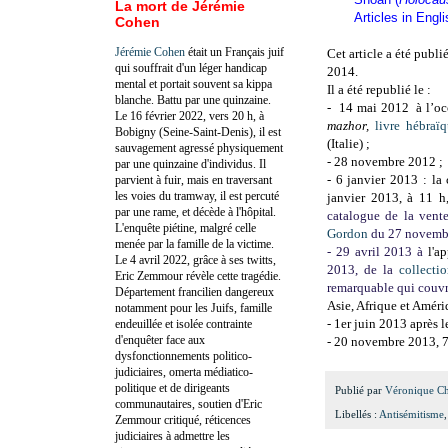
La mort de Jérémie
Articles in Engl
Cohen
Jérémie Cohen
était un Français juif
Cet article a été publi
qui souffrait d'un léger handicap
2014.
mental et portait souvent sa kippa
Il a été republié le :
blanche. Battu par une quinzaine.
- 14 mai 2012 à l’oc
Le 16 février 2022, vers 20 h, à
mazhor,
livre hébraï
Bobigny (Seine-Saint-Denis), il est
(Italie) ;
sauvagement agressé physiquement
- 28 novembre 2012 ;
par une quinzaine d'individus. Il
- 6 janvier 2013
: la
parvient à fuir, mais en traversant
les voies du tramway, il est percuté
janvier 2013, à 11 h
par une rame, et décède à l'hôpital.
catalogue de la vent
L'enquête piétine, malgré celle
Gordon
du 27 novembre
menée par la famille de la victime.
- 29 avril 2013 à
l'a
Le 4 avril 2022, grâce à ses twitts,
2013, de la
collecti
Eric Zemmour révèle cette tragédie.
remarquable qui couv
Département francilien dangereux
Asie, Afrique et Améri
notamment pour les Juifs, famille
- 1er juin 2013 après l
endeuillée et isolée contrainte
d'enquêter face aux
- 20 novembre 2013, 7
dysfonctionnements politico-
judiciaires, omerta médiatico-
politique et de dirigeants
Publié par
Véronique C
communautaires, soutien d'Eric
Libellés :
Antisémitisme
Zemmour critiqué, réticences
judiciaires à admettre les