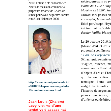
siècles, attestant sa 
2010.
Fofana a été c
ondamné en
moitié du XVIIe : Lui
2009 à la réclusion criminelle à
Modène en 1626".
Au 
perpétuité assortie de 22 ans de
édition sont passés e
sûreté pour avoir séquestré, torturé
et tué Ilan Halimi en 2006.
et complet, le second 
Édité par Joseph Hay
été imprimé le 5 Adar
dernier feuillet blanc
Le 20 octobre 2016, 
(Musée d'art et d'his
proposa la conférence 
: l’art de l’orfèvrerie
Skliar, guide-confére
"
Bagues, broches, ma
couronnes de Torah ré
d’objets d’art et l’ha
qui les ont créées. 
témoigne d’une acti
http://www.veroniquechemla.inf
malgré les interdits 
o/2010/10/le-proces-en-appel-de-
19-condamnes-dans.html
l’histoire de négocia
pierres précieuses,
d’orfèvres ou de bijout
Jean-Louis (Chalom)
Levy, victime d’une
tentative d’assassinat