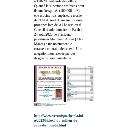
à 150-200 milliards de dollars.
Quant à la superficie des biens dont
ils ont été spoliés (100 000 km²),
elle est cinq fois supérieure à celle
de l'Etat d'Israël. Dans un discours
prononcé lors de la 11e session du
Conseil révolutionnaire du Fatah le
24 août 2023, le Président
palestinien Mahmoud Abbas (Abou
Mazen) a nié notamment le
caractère contraint de cet exil. Une
allégation non relevée par des
dirigeants communautaires.
http://www.veroniquechemla.inf
o/2023/09/lexil-du-million-de-
juifs-du-monde.html