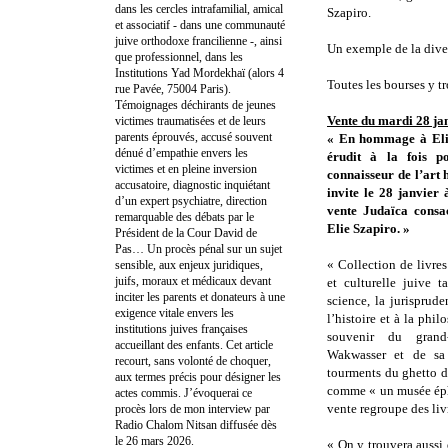
dans les cercles intrafamilial, amical
Szapiro.
et associatif - dans une communauté
juive orthodoxe francilienne -, ainsi
Un exemple de la divers
que professionnel, dans les
Institutions Yad Mordekhaï (alors 4
Toutes les bourses y t
rue Pavée, 75004 Paris).
Témoignages déchirants de jeunes
Vente du mardi 28 jan
victimes traumatisées et de leurs
parents éprouvés, accusé souvent
« En hommage à Eli
dénué d’empathie envers les
érudit à la fois po
victimes et en pleine inversion
connaisseur de l’art 
accusatoire, diagnostic inquiétant
invite le 28 janvier
d’un expert psychiatre, direction
vente Judaïca consac
remarquable des débats par le
Elie Szapiro. »
Président de la Cour David de
Pas… Un procès pénal sur un sujet
« Collection de livres
sensible, aux enjeux juridiques,
juifs, moraux et médicaux devant
et culturelle juive 
inciter les parents et donateurs à une
science, la jurisprude
exigence vitale envers les
l’histoire et à la phil
institutions juives françaises
souvenir du grand
accueillant des enfants. Cet article
Wakwasser et de sa 
recourt, sans volonté de choquer,
tourments du ghetto d
aux termes précis pour désigner les
comme « un musée éphém
actes commis. J’évoquerai ce
vente regroupe des livr
procès lors de mon interview par
Radio Chalom Nitsan diffusée dès
le 26 mars 2026.
« On y trouvera aussi