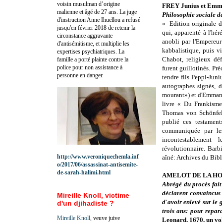
voisin musulman d’origine
FREY Junius et Emm
malienne et âgé de 27 ans. La juge
Philosophie sociale d
d'instruction Anne Ihuellou a refusé
«
Edition originale d
jusqu'en février 2018 de retenir la
qui, apparenté à l'hér
circonstance aggravante
anobli par l'Empereur
d'antisémitisme, et multiplie les
kabbalistique, puis v
expertises psychiatriques. La
Chabot, religieux dé
famille a porté plainte contre la
police pour non assistance à
furent guillotinés. P
personne en danger.
tendre fils Peppi-Juni
autographes signés, 
mourant») et d'Emmanu
livre « Du Frankisme
Thomas von Schönfeld
publié ces testament
communiquée par les
incontestablement 
révolutionnaire. Barbi
http://www.veroniquechemla.inf
aîné: Archives du Bib
o/2017/06/assassinat-antisemite-
de-sarah-halimi.html
AMELOT DE LA HOUS
Abrégé du procès fait
déclarent convaincus 
Mireille Knoll, victime
d'avoir enlevé sur le
d'un djihadiste ?
trois ans: pour repar
Mireille Knoll
, veuve juive
Leonard, 1670, un vol. 