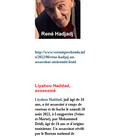
http://www.veroniquechemla.inf
o/2022/06/rene-hadjaj-un-
assassinat-antisemite.html
Liyahou Haddad,
assassiné
Liyahou Haddad
, juif âgé de 34
ans, a été assassiné à coups de
couteau et de hache le samedi 20
août 2022, à Longperrier (Seine-
et-Marne), par Mohammed
Dridi, âgé de 24 ans et d'origine
tunisienne. Un assassinat révélé
par le Bureau national de