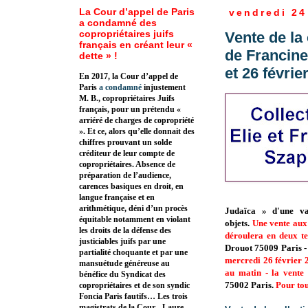
La Cour d’appel de Paris
vendredi 24
a condamné des
copropriétaires juifs
Vente de la
français en créant leur «
de Francine 
dette » !
et 26 févrie
En 2017, la Cour d’appel de
Paris
a condamné
injustement
M. B., copropriétaires Juifs
français, pour un prétendu «
arriéré de charges de copropriété
». Et ce, alors qu’elle donnait des
chiffres prouvant un solde
créditeur de leur compte de
copropriétaires. Absence de
préparation de l’audience,
carences basiques en droit, en
langue française et en
arithmétique, déni d’un procès
Judaïca » d'une va
équitable notamment en violant
objets.
Une vente aux 
les droits de la défense des
déroulera en deux t
justiciables juifs par une
Drouot 75009 Paris 
partialité choquante et par une
mercredi 26 février 
mansuétude généreuse au
au matin
-
la vente
bénéfice du Syndicat des
75002 Paris.
Pour tou
copropriétaires et de son syndic
Foncia Paris fautifs… Les trois
magistrats de la Cour - Laure