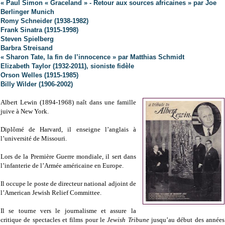
« Paul Simon « Graceland » - Retour aux sources africaines » par Joe
Berlinger Munich
Romy Schneider (1938-1982)
Frank Sinatra (1915-1998)
Steven Spielberg
Barbra Streisand
« Sharon Tate, la fin de l’innocence » par Matthias Schmidt
Elizabeth Taylor (1932-2011), sioniste fidèle
Orson Welles (1915-1985)
Billy Wilder (1906-2002)
Albert Lewin (1894-1968) naît dans une famille
juive à New York.
Diplômé de Harvard, il enseigne l’anglais à
l’université de Missouri.
Lors de la Première Guerre mondiale, il sert dans
l’infanterie de l’Armée américaine en Europe.
Il occupe le poste de directeur national adjoint de
l’American Jewish Relief Committee.
Il se tourne vers le journalisme et assure la
critique de spectacles et films pour le
Jewish Tribune
jusqu’au début des années