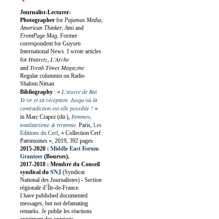
Journalist-Lecturer-
Photographer
for
Pajamas Media,
American Thinker, Ami
and
FrontPage Mag
. Former
correspondent for Guysen
International News. I wrote articles
Haaretz
L'Arche
for
,
Torah Times Magazine
and
Regular columnist on Radio
Shalom Nitsan
L’œuvre de Bat
Bibliography
:
«
Ye’or et sa réception. Jusqu’où la
contradiction est-elle possible ?
»
Femmes,
in Marc Crapez (dir.),
totalitarisme & tyrannie
. Paris,
Les
Editions du Cerf
, « Collection Cerf
Patrimoines », 2019, 392 pages
Middle East Forum
2015-2020 :
Grantees
(Bourses).
2017-2018 : Membre du Conseil
SNJ
syndical du
(Syndicat
National des Journalistes) - Section
régionale d’Île-de-France.
I have published documented
messages, but not defamating
remarks. Je publie les réactions