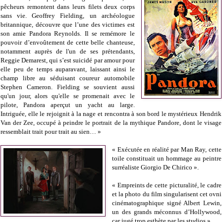
pêcheurs remontent dans leurs filets deux corps
sans vie. Geoffrey Fielding, un archéologue
britannique, découvre que l’une des victimes est
son amie Pandora Reynolds. Il se remémore le
pouvoir d’envoûtement de cette belle chanteuse,
notamment auprès de l'un de ses prétendants,
Reggie Demarest, qui s’est suicidé par amour pour
elle peu de temps auparavant, laissant ainsi le
champ libre au séduisant coureur automobile
Stephen Cameron. Fielding se souvient aussi
qu'un jour, alors qu'elle se promenait avec le
pilote, Pandora aperçut un yacht au large.
Intriguée, elle le rejoignit à la nage et rencontra à son bord le mystérieux Hendrik
Van der Zee, occupé à peindre le portrait de la mythique Pandore, dont le visage
ressemblait trait pour trait au sien… »
« Exécutée en réalité par Man Ray, cette
toile constituait un hommage au peintre
surréaliste Giorgio De Chirico ».
« Empreints de cette picturalité, le cadre
et la photo du film singularisent cet ovni
cinématographique signé Albert Lewin,
un des grands méconnus d’Hollywood,
car jugé trop esthète par les studios ».