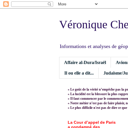
Véronique Ch
Informations et analyses de géopoli
Affaire al-Dura/Israël
Avion
Il ou elle a dit...
Judaïsme/Jui
« Le goût de la vérité n’empêche pas la p
« La lucidité est la blessure la plus rapp
« Il faut commencer par le commencement,
« Notre métier n’est pas de faire plaisir, 
« Le plus difficile n'est pas de dire ce que
La Cour d’appel de Paris
a condamné des