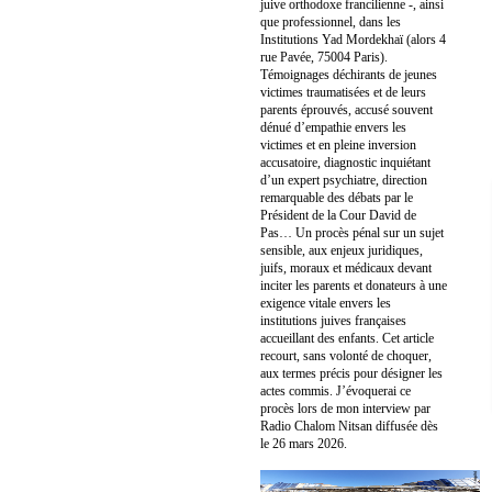
juive orthodoxe francilienne -, ainsi
que professionnel, dans les
Institutions Yad Mordekhaï (alors 4
rue Pavée, 75004 Paris).
Témoignages déchirants de jeunes
victimes traumatisées et de leurs
parents éprouvés, accusé souvent
dénué d’empathie envers les
victimes et en pleine inversion
accusatoire, diagnostic inquiétant
d’un expert psychiatre, direction
remarquable des débats par le
Président de la Cour David de
Pas… Un procès pénal sur un sujet
sensible, aux enjeux juridiques,
juifs, moraux et médicaux devant
inciter les parents et donateurs à une
exigence vitale envers les
institutions juives françaises
accueillant des enfants. Cet article
recourt, sans volonté de choquer,
aux termes précis pour désigner les
actes commis. J’évoquerai ce
procès lors de mon interview par
Radio Chalom Nitsan diffusée dès
le 26 mars 2026.