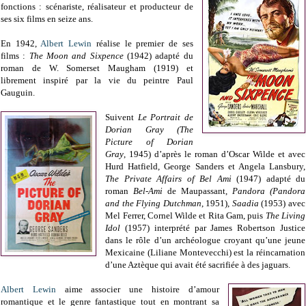
fonctions : scénariste, réalisateur et producteur de
ses six films en seize ans.
En 1942,
Albert Lewin
réalise le premier de ses
films :
The Moon and Sixpence
(1942) adapté du
roman de W. Somerset Maugham (1919) et
librement inspiré par la vie du peintre Paul
Gauguin.
Suivent
Le Portrait de
Dorian Gray (The
Picture of Dorian
Gray
, 1945) d’après le roman d’Oscar Wilde et avec
Hurd Hatfield, George Sanders et Angela Lansbury,
The Private Affairs of Bel Ami
(1947) adapté du
roman
Bel-Ami
de Maupassant,
Pandora (Pandora
and the Flying Dutchman
, 1951),
Saadia
(1953) avec
Mel Ferrer, Cornel Wilde et Rita Gam, puis
The Living
Idol
(1957) interprété par James Robertson Justice
dans le rôle d’un archéologue croyant qu’une jeune
Mexicaine (Liliane Montevecchi) est la réincarnation
d’une Aztèque qui avait été sacrifiée à des jaguars.
Albert Lewin
aime associer une histoire d’amour
romantique et le genre fantastique tout en montrant sa