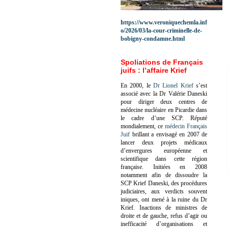
https://www.veroniquechemla.inf
o/2026/03/la-cour-criminelle-de-
bobigny-condamne.html
Spoliations de Français
juifs : l’affaire Krief
En 2000, le
Dr Lionel Krief
s’est
associé avec la Dr Valérie Daneski
pour diriger deux centres de
médecine nucléaire en Picardie dans
le cadre d’une SCP.
Réputé
mondialement, ce
médecin Français
Juif
brillant a envisagé en 2007 de
lancer deux projets médicaux
d’envergures européenne et
scientifique dans cette région
française.
Initiées en 2008
notamment afin de dissoudre la
SCP Krief Daneski, des procédures
judiciaires, aux verdicts souvent
iniques, ont mené à la ruine du Dr
Krief.
Inactions de ministres de
droite et de gauche, refus d’agir ou
inefficacité d’organisations et