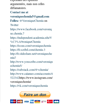
exprimant des opinions
argumentées, mais non celles
diffamatoires.
Contact me at
veroniquechemla5@gmail.com
@VeroniqueChemla
Follow
on
Twitter
https://www.facebook.com/veroniq
ue.chemla.7
https://independent.academia.edu/V
%C3%A9roniqueChemla
https://issuu.com/veroniquechemla
https://fr.scribd.com/chemla-3
http://fr.slideshare.net/veroniqueche
mla7
http://www.youscribe.com/veroniqu
echemla5/
https://substack.com/@vchemla/
http://www.calameo.com/accounts/4
522342
https://www.instagram.com/
veroniquechemla/
https://vk.com/veroniquechemla