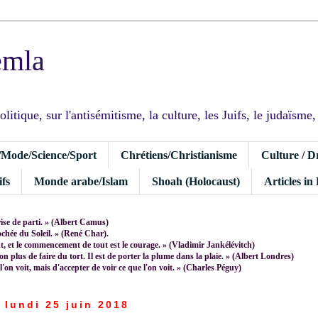
emla
tique, sur l'antisémitisme, la culture, les Juifs, le judaïsme, I
/Mode/Science/Sport
Chrétiens/Christianisme
Culture / D
fs
Monde arabe/Islam
Shoah (Holocaust)
Articles in
rise de parti. » (Albert Camus)
rochée du Soleil. » (René Char).
 et le commencement de tout est le courage. » (Vladimir Jankélévitch)
non plus de faire du tort. Il est de porter la plume dans la plaie. » (Albert Londres)
 l'on voit, mais d'accepter de voir ce que l'on voit. » (Charles Péguy)
lundi 25 juin 2018