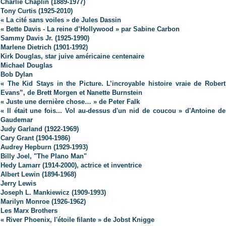
Charlie Chaplin (1889-1977)
Tony Curtis (1925-2010)
« La cité sans voiles » de Jules Dassin
« Bette Davis - La reine d’Hollywood » par Sabine Carbon
Sammy Davis Jr. (1925-1990)
Marlene Dietrich (1901-1992)
Kirk Douglas, star juive américaine centenaire
Michael Douglas
Bob Dylan
« The Kid Stays in the Picture. L’incroyable histoire vraie de Robert
Evans”, de Brett Morgen et Nanette Burnstein
« Juste une dernière chose… » de Peter Falk
« Il était une fois... Vol au-dessus d'un nid de coucou » d'Antoine de
Gaudemar
Judy Garland (1922-1969)
Cary Grant (1904-1986)
Audrey Hepburn (1929-1993)
Billy Joel, "The PIano Man"
Hedy Lamarr (1914-2000), actrice et inventrice
Albert Lewin (1894-1968)
Jerry Lewis
Joseph L. Mankiewicz (1909-1993)
Marilyn Monroe (1926-1962)
Les Marx Brothers
« River Phoenix, l'étoile filante » de Jobst Knigge