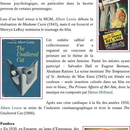
finesse psychologique, en particulier dans la facette
perverse de certains personnages.
Lors d’un bref retour à la MGM,
Albert Lewin
débute la
réalisation de
Madame Curie
(1943), mais il est licencié et
Mervyn LeRoy terminera le tournage du film.
Cet esthète raffiné et
collectionneur d’art a
organisé un concours de
peinture sur le thème de la
tentation de saint Antoine. Parmi les artistes ayant
participé : Salvador Dalí et Eugene Berman,
Abraham Rattner. La scène montrant
The Temptation
of St. Anthony
de Max Ernst (1945) est filmée en
couleurs – seule insertion colorée dans un film en
noir et blanc,
The Private Affairs of Bel Ami
, dont la
musique est composée par
Darius Milhaud
.
Après une crise cardiaque à la fin des années 1950,
Albert Lewin
se retire de l’industrie cinématographique et écrit le roman
The
Unaltered Cat
(1966).
Pandora
« En 1930, en Espagne, au large d’Esperanza, des