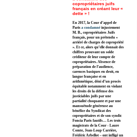
copropriétaires juifs
français en créant leur «
dette » !
En 2017, la Cour d’appel de
Paris
a condamné
injustement
M. B., copropriétaires Juifs
français, pour un prétendu «
arriéré de charges de copropriété
». Et ce, alors qu’elle donnait des
chiffres prouvant un solde
créditeur de leur compte de
copropriétaires. Absence de
préparation de l’audience,
carences basiques en droit, en
langue française et en
arithmétique, déni d’un procès
équitable notamment en violant
les droits de la défense des
justiciables juifs par une
partialité choquante et par une
mansuétude généreuse au
bénéfice du Syndicat des
copropriétaires et de son syndic
Foncia Paris fautifs… Les trois
magistrats de la Cour - Laure
Comte, Jean-Loup Carrière,
Frédéric Arbellot – ont infligé un