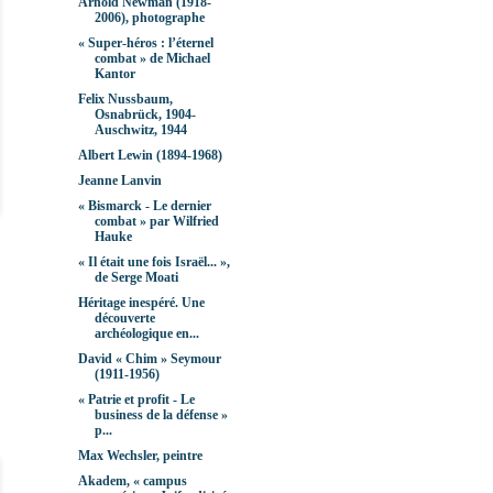
Arnold Newman (1918-
2006), photographe
« Super-héros : l’éternel
combat » de Michael
Kantor
Felix Nussbaum,
Osnabrück, 1904-
Auschwitz, 1944
Albert Lewin (1894-1968)
Jeanne Lanvin
« Bismarck - Le dernier
combat » par Wilfried
Hauke
« Il était une fois Israël... »,
de Serge Moati
Héritage inespéré. Une
découverte
archéologique en...
David « Chim » Seymour
(1911-1956)
« Patrie et profit - Le
business de la défense »
p...
Max Wechsler, peintre
Akadem, « campus