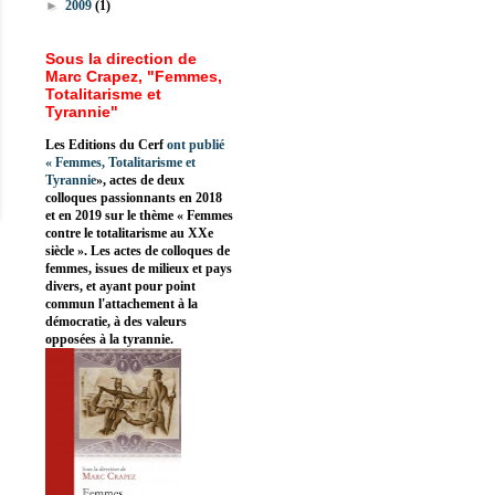
►
2009
(1)
Sous la direction de
Marc Crapez, "Femmes,
Totalitarisme et
Tyrannie"
Les Editions du Cerf
ont publié
«
Femmes, Totalitarisme et
Tyrannie
», actes de deux
colloques passionnants en 2018
et en 2019 sur le thème « Femmes
contre le totalitarisme au XXe
siècle ». Les actes de colloques de
femmes, issues de milieux et pays
divers, et ayant pour point
commun l'attachement à la
démocratie, à des valeurs
opposées à la tyrannie.