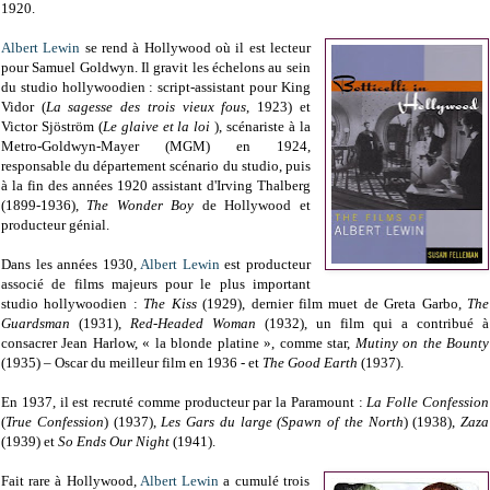
1920.
Albert Lewin
se rend à Hollywood où il est lecteur
pour Samuel Goldwyn. Il gravit les échelons au sein
du studio hollywoodien : script-assistant pour King
Vidor (
La sagesse des trois vieux fous
, 1923) et
Victor Sjöström (
Le glaive et la loi
), scénariste à la
Metro-Goldwyn-Mayer (MGM) en 1924,
responsable du département scénario du studio, puis
à la fin des années 1920 assistant d'Irving Thalberg
(1899-1936),
The Wonder Boy
de Hollywood et
producteur génial.
Dans les années 1930,
Albert Lewin
est producteur
associé de films majeurs pour le plus important
studio hollywoodien :
The Kiss
(1929), dernier film muet de Greta Garbo,
The
Guardsman
(1931),
Red-Headed Woman
(1932), un film qui a contribué à
consacrer Jean Harlow, « la blonde platine », comme star,
Mutiny on the
Bounty
(1935) – Oscar du meilleur film en 1936 - et
The Good Earth
(1937).
En 1937, il est recruté comme producteur par la Paramount :
La Folle Confession
(
True Confession
) (1937),
Les Gars du large (Spawn of the North
) (1938),
Zaza
(1939) et
So Ends Our Night
(1941).
Fait rare à Hollywood,
Albert Lewin
a cumulé trois