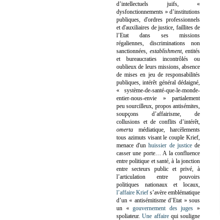
d’intellectuels juifs, «
dysfonctionnements » d’institutions
publiques, d'ordres professionnels
et d'auxiliaires de justice, faillites de
l’Etat dans ses missions
régaliennes, discriminations non
sanctionnées,
establishment
, entités
et bureaucraties incontrôlés ou
oublieux de leurs missions, absence
de mises en jeu de responsabilités
publiques, intérêt général dédaigné,
« système-de-santé-que-le-monde-
entier-nous-envie » partialement
peu sourcilleux, propos antisémites,
soupçons d’affairisme, de
collusions et de conflits d’intérêt,
omerta
médiatique, harcèlements
tous azimuts visant le couple Krief,
menace d'un
huissier de justice
de
casser une porte…
A la confluence
entre politique et santé, à la jonction
entre secteurs public et privé, à
l’articulation entre pouvoirs
politiques nationaux et locaux,
l’affaire Krief
s’avère emblématique
d’un « antisémitisme d’Etat » sous
un «
gouvernement des juges
»
spoliateur.
Une affaire
qui souligne