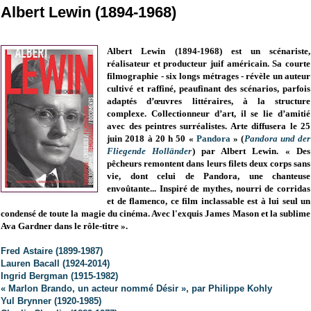
Albert Lewin (1894-1968)
Albert Lewin (1894-1968) est un scénariste,
réalisateur et producteur juif américain. Sa courte
filmographie - six longs métrages - révèle un auteur
cultivé et raffiné, peaufinant des scénarios, parfois
adaptés d’œuvres littéraires, à la structure
complexe. Collectionneur d’art, il se lie d’amitié
avec des peintres surréalistes. Arte diffusera le 25
juin 2018 à 20 h 50 «
Pandora
» (
Pandora und der
Fliegende Holländer
) par Albert Lewin. « Des
pêcheurs remontent dans leurs filets deux corps sans
vie, dont celui de Pandora, une chanteuse
envoûtante... Inspiré de mythes, nourri de corridas
et de flamenco, ce film inclassable est à lui seul un
condensé de toute la magie du cinéma. Avec l'exquis James Mason et la sublime
Ava Gardner dans le rôle-titre ».
Fred Astaire
(1899-1987)
Lauren Bacall (1924-2014)
Ingrid Bergman (1915-1982)
« Marlon Brando, un acteur nommé Désir », par Philippe Kohly
Yul Brynner (1920-1985)