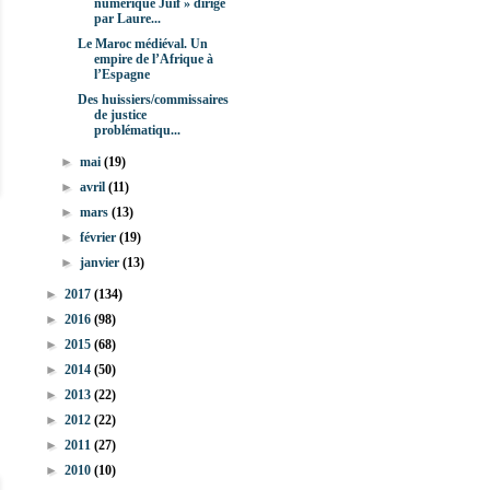
numérique Juif » dirigé
par Laure...
Le Maroc médiéval. Un
empire de l’Afrique à
l’Espagne
Des huissiers/commissaires
de justice
problématiqu...
►
mai
(19)
►
avril
(11)
►
mars
(13)
►
février
(19)
►
janvier
(13)
►
2017
(134)
►
2016
(98)
►
2015
(68)
►
2014
(50)
►
2013
(22)
►
2012
(22)
►
2011
(27)
►
2010
(10)