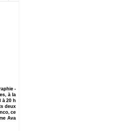
raphie -
es, à la
8 à 20 h
ts deux
enco, ce
ime Ava