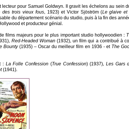
 lecteur pour Samuel Goldwyn. Il gravit les échelons au sein d
 des trois vieux fous
, 1923) et Victor Sjöström (
Le glaive et 
ble du département scénario du studio, puis à la fin des ann
ollywood et producteur génial.
e films majeurs pour le plus important studio hollywoodien :
T
931),
Red-Headed Woman
(1932), un film qui a contribué à c
e
Bounty
(1935) – Oscar du meilleur film en 1936 - et
The Goo
t :
La Folle Confession
(
True Confession
) (1937),
Les Gars d
t
(1941).