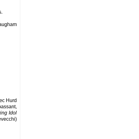
s.
Maugham
vec Hurd
assant,
ing Idol
evecchi)