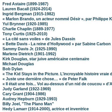
Fred Astaire
(1899-1987)
Lauren Bacall (1924-2014)
Ingrid Bergman (1915-1982)
« Marlon Brando, un acteur nommé Désir », par Philippe 
Yul Brynner (1920-1985)
Charlie Chaplin (1889-1977)
Tony Curtis (1925-2010)
« La cité sans voiles » de Jules Dassin
« Bette Davis - La reine d’Hollywood » par Sabine Carbon
Sammy Davis Jr. (1925-1990)
Marlene Dietrich (1901-1992)
Kirk Douglas, star juive américaine centenaire
Michael Douglas
Bob Dylan
« The Kid Stays in the Picture. L’incroyable histoire vrai
« Juste une dernière chose… » de Peter Falk
« Il était une fois... Vol au-dessus d'un nid de coucou » 
Judy Garland (1922-1969)
Cary Grant (1904-1986)
Audrey Hepburn (1929-1993)
Billy Joel, "The PIano Man"
Hedy Lamarr (1914-2000), actrice et inventrice