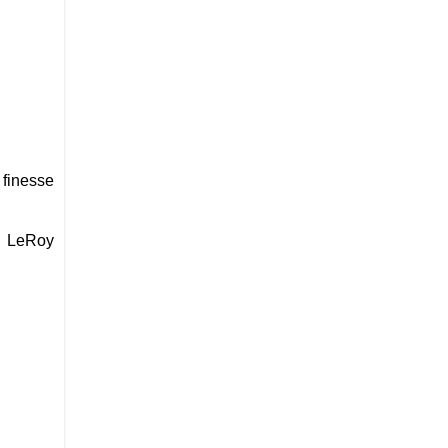
 finesse
yn LeRoy