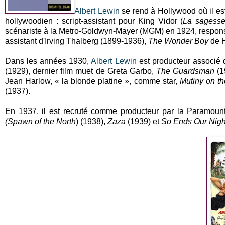
Albert Lewin
se rend à Hollywood où il est
hollywoodien : script-assistant pour King Vidor (
La sagesse
scénariste à la Metro-Goldwyn-Mayer (MGM) en 1924, responsa
assistant d'Irving Thalberg (1899-1936),
The Wonder Boy
de H
Dans les années 1930,
Albert Lewin
est producteur associé d
(1929), dernier film muet de Greta Garbo,
The Guardsman
(1
Jean Harlow, « la blonde platine », comme star,
Mutiny on th
(1937).
En 1937, il est recruté comme producteur par la Paramoun
(Spawn of the North
) (1938),
Zaza
(1939) et
So Ends Our Nigh