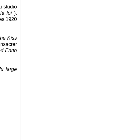
u studio
la loi
),
ées 1920
he Kiss
onsacrer
d Earth
u large