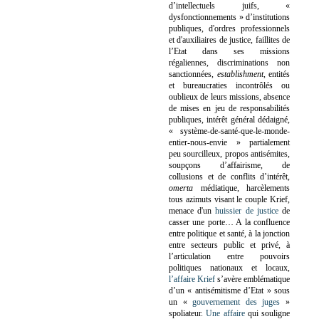
d’intellectuels juifs, «
dysfonctionnements » d’institutions
publiques, d'ordres professionnels
et d'auxiliaires de justice, faillites de
l’Etat dans ses missions
régaliennes, discriminations non
sanctionnées,
establishment
, entités
et bureaucraties incontrôlés ou
oublieux de leurs missions, absence
de mises en jeu de responsabilités
publiques, intérêt général dédaigné,
« système-de-santé-que-le-monde-
entier-nous-envie » partialement
peu sourcilleux, propos antisémites,
soupçons d’affairisme, de
collusions et de conflits d’intérêt,
omerta
médiatique, harcèlements
tous azimuts visant le couple Krief,
menace d'un
huissier de justice
de
casser une porte…
A la confluence
entre politique et santé, à la jonction
entre secteurs public et privé, à
l’articulation entre pouvoirs
politiques nationaux et locaux,
l’affaire Krief
s’avère emblématique
d’un « antisémitisme d’Etat » sous
un «
gouvernement des juges
»
spoliateur.
Une affaire
qui souligne