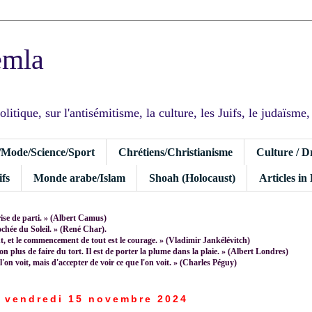
emla
tique, sur l'antisémitisme, la culture, les Juifs, le judaïsme, I
/Mode/Science/Sport
Chrétiens/Christianisme
Culture / D
fs
Monde arabe/Islam
Shoah (Holocaust)
Articles in
rise de parti. » (Albert Camus)
rochée du Soleil. » (René Char).
 et le commencement de tout est le courage. » (Vladimir Jankélévitch)
non plus de faire du tort. Il est de porter la plume dans la plaie. » (Albert Londres)
 l'on voit, mais d'accepter de voir ce que l'on voit. » (Charles Péguy)
vendredi 15 novembre 2024