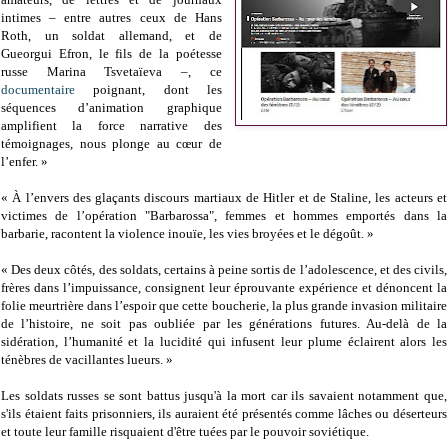
intimes – entre autres ceux de Hans
Roth, un soldat allemand, et de
Gueorgui Efron, le fils de la poétesse
russe Marina Tsvetaïeva –, ce
documentaire
poignant, dont les
séquences d’animation graphique
amplifient la force narrative des
témoignages, nous plonge au cœur de
l’enfer. »
« À l’envers des glaçants discours martiaux de Hitler et de Staline, les acteurs et
victimes de l’opération "Barbarossa", femmes et hommes emportés dans la
barbarie, racontent la violence inouïe, les vies broyées et le dégoût. »
« Des deux côtés, des soldats, certains à peine sortis de l’adolescence, et des civils,
frères dans l’impuissance, consignent leur éprouvante expérience et dénoncent la
folie meurtrière dans l’espoir que cette boucherie, la plus grande invasion militaire
de l’histoire, ne soit pas oubliée par les générations futures. Au-delà de la
sidération, l’humanité et la lucidité qui infusent leur plume éclairent alors les
ténèbres de vacillantes lueurs. »
Les soldats russes se sont battus jusqu'à la mort car ils savaient notamment que,
s'ils étaient faits prisonniers, ils auraient été présentés comme lâches ou déserteurs
et toute leur famille risquaient d'être tuées par le pouvoir soviétique.