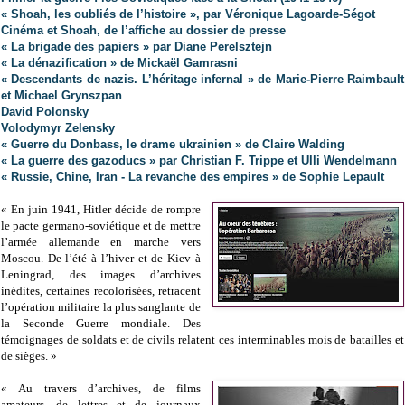
« Shoah, les oubliés de l’histoire », par Véronique Lagoarde-Ségot
Cinéma et Shoah, de l’affiche au dossier de presse
« La brigade des papiers » par Diane Perelsztejn
« La dénazification » de Mickaël Gamrasni
« Descendants de nazis. L’héritage infernal » de Marie-Pierre Raimbault
et Michael Grynszpan
David Polonsky
Volodymyr Zelensky
« Guerre du Donbass, le drame ukrainien » de Claire Walding
« La guerre des gazoducs » par Christian F. Trippe et Ulli Wendelmann
« Russie, Chine, Iran - La revanche des empires » de Sophie Lepault
« En juin 1941, Hitler décide de rompre
le pacte germano-soviétique et de mettre
l’armée allemande en marche vers
Moscou. De l’été à l’hiver et de Kiev à
Leningrad, des images d’archives
inédites, certaines recolorisées, retracent
l’opération militaire la plus sanglante de
la Seconde Guerre mondiale. Des
témoignages de soldats et de civils relatent ces interminables mois de batailles et
de sièges. »
« Au travers d’archives, de films
amateurs, de lettres et de journaux