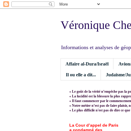
Véronique Ch
Informations et analyses de géopoli
Affaire al-Dura/Israël
Avion
Il ou elle a dit...
Judaïsme/Jui
« Le goût de la vérité n’empêche pas la p
« La lucidité est la blessure la plus rapp
« Il faut commencer par le commencement,
« Notre métier n’est pas de faire plaisir, 
« Le plus difficile n'est pas de dire ce que
La Cour d’appel de Paris
a condamné des