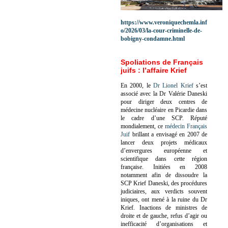
https://www.veroniquechemla.inf
o/2026/03/la-cour-criminelle-de-
bobigny-condamne.html
Spoliations de Français
juifs : l’affaire Krief
En 2000, le
Dr Lionel Krief
s’est
associé avec la Dr Valérie Daneski
pour diriger deux centres de
médecine nucléaire en Picardie dans
le cadre d’une SCP.
Réputé
mondialement, ce
médecin Français
Juif
brillant a envisagé en 2007 de
lancer deux projets médicaux
d’envergures européenne et
scientifique dans cette région
française.
Initiées en 2008
notamment afin de dissoudre la
SCP Krief Daneski, des procédures
judiciaires, aux verdicts souvent
iniques, ont mené à la ruine du Dr
Krief.
Inactions de ministres de
droite et de gauche, refus d’agir ou
inefficacité d’organisations et