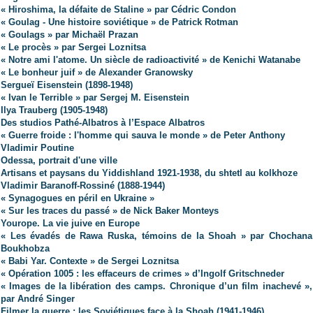
« Hiroshima, la défaite de Staline » par Cédric Condon
« Goulag - Une histoire soviétique » de Patrick Rotman
« Goulags » par Michaël Prazan
« Le procès » par Sergei Loznitsa
« Notre ami l'atome. Un siècle de radioactivité » de Kenichi Watanabe
« Le bonheur juif » de Alexander Granowsky
Sergueï Eisenstein (1898-1948)
« Ivan le Terrible » par Sergej M. Eisenstein
Ilya Trauberg (1905-1948)
Des studios Pathé-Albatros à l’Espace Albatros
« Guerre froide : l'homme qui sauva le monde » de Peter Anthony
Vladimir Poutine
Odessa, portrait d'une ville
Artisans et paysans du Yiddishland 1921-1938, du shtetl au kolkhoze
Vladimir Baranoff-Rossiné (1888-1944)
« Synagogues en péril en Ukraine »
« Sur les traces du passé » de Nick Baker Monteys
Yourope. La vie juive en Europe
« Les évadés de Rawa Ruska, témoins de la Shoah » par Chochana
Boukhobza
« Babi Yar. Contexte » de Sergei Loznitsa
« Opération 1005 : les effaceurs de crimes » d’Ingolf Gritschneder
« Images de la libération des camps. Chronique d’un film inachevé »,
par André Singer
Filmer la guerre : les Soviétiques face à la Shoah (1941-1946)