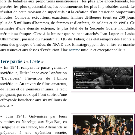
lors de batailles aux proportions monstrueuses : les plus gros encerclements, les
percées les plus spectaculaires, les retournements les plus improbables aussi. Le
résultat de cette moisson de superlatifs est la création d’un brasier de proportions
inouïes. Combats, exécutions, exactions, famines délibérées tuent en 200 jours
plus de 5 millions d’hommes, de femmes et d’enfants, de soldats et de civils. Ce
semestre d’une densité extrême, le plus létal de la Seconde Guerre mondiale,
méritait sa fresque. C’est à la brosser que se sont attachés Jean Lopez et Lasha
Otkhmezuri, passant du Kremlin au QG du Führer, des états-majors des Fronts à
ceux des groupes d’armées, du NKVD aux Einsatzgruppen, des unités en marche
aux usines et aux fosses d’exécution. Une
somme
unique et exceptionnelle. »
1ère partie
: «
L'été
»
« En 1941, rompant le pacte germano-
soviétique, Hitler lance avec l'opération
"Barbarossa" l’invasion de l’Union
soviétique. Au travers de films amateurs,
de lettres et de journaux intimes, le récit
poignant, par ceux qui l’ont subie, d’une
effroyable boucherie aux six millions de
morts. »
« Juin 1941. Galvanisés par leurs
victoires en Norvège, aux Pays-Bas, en
Belgique et en France, les Allemands se
préparent à une opération secrète,