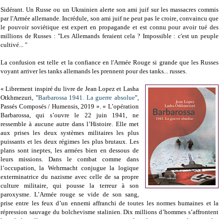
Sidérant. Un Russe ou un Ukrainien alerte son ami juif sur les massacres commis
par l'Armée allemande. Incrédule, son ami juif ne peut pas le croire, convaincu que
le pouvoir soviétique est expert en propagande et est connu pour avoir tué des
millions de Russes : "Les Allemands feraient cela ? Impossible : c'est un peuple
cultivé... "
La confusion est telle et la confiance en l'Armée Rouge si grande que les Russes
voyant arriver les tanks allemands les prennent pour des tanks... russes.
« Librement inspiré du livre de Jean Lopez et Lasha
Otkhmezuri, "
Barbarossa 1941. La guerre absolue
",
Passés Composés / Humensis, 2019 ». « L’opération
Barbarossa, qui s’ouvre le 22 juin 1941, ne
ressemble à aucune autre dans l’Histoire. Elle met
aux prises les deux systèmes militaires les plus
puissants et les deux régimes les plus brutaux. Les
plans sont ineptes, les armées bien en dessous de
leurs missions. Dans le combat comme dans
l’occupation, la Wehrmacht conjugue la logique
exterminatrice du nazisme avec celle de sa propre
culture militaire, qui pousse la terreur à son
paroxysme. L’Armée rouge se vide de son sang,
prise entre les feux d’un ennemi affranchi de toutes les normes humaines et la
répression sauvage du bolchevisme stalinien. Dix millions d’hommes s’affrontent