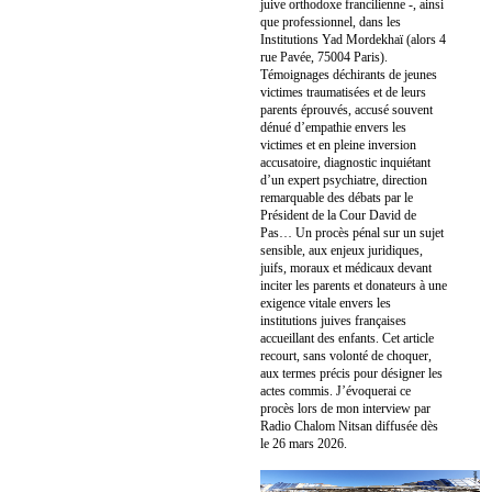
juive orthodoxe francilienne -, ainsi
que professionnel, dans les
Institutions Yad Mordekhaï (alors 4
rue Pavée, 75004 Paris).
Témoignages déchirants de jeunes
victimes traumatisées et de leurs
parents éprouvés, accusé souvent
dénué d’empathie envers les
victimes et en pleine inversion
accusatoire, diagnostic inquiétant
d’un expert psychiatre, direction
remarquable des débats par le
Président de la Cour David de
Pas… Un procès pénal sur un sujet
sensible, aux enjeux juridiques,
juifs, moraux et médicaux devant
inciter les parents et donateurs à une
exigence vitale envers les
institutions juives françaises
accueillant des enfants. Cet article
recourt, sans volonté de choquer,
aux termes précis pour désigner les
actes commis. J’évoquerai ce
procès lors de mon interview par
Radio Chalom Nitsan diffusée dès
le 26 mars 2026.