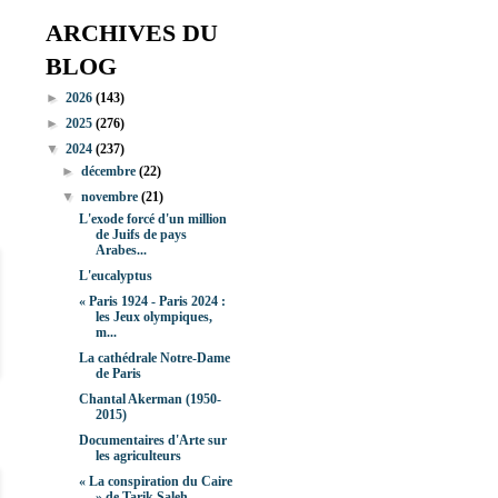
ARCHIVES DU
BLOG
►
2026
(143)
►
2025
(276)
▼
2024
(237)
►
décembre
(22)
▼
novembre
(21)
L'exode forcé d'un million
de Juifs de pays
Arabes...
L'eucalyptus
« Paris 1924 - Paris 2024 :
les Jeux olympiques,
m...
La cathédrale Notre-Dame
de Paris
Chantal Akerman (1950-
2015)
Documentaires d'Arte sur
les agriculteurs
« La conspiration du Caire
» de Tarik Saleh