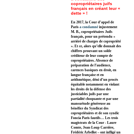
copropriétaires juifs
français en créant leur «
dette » !
En 2017, la Cour d’appel de
Paris
a condamné
injustement
M. B., copropriétaires Juifs
français, pour un prétendu «
arriéré de charges de copropriété
». Et ce, alors qu’elle donnait des
chiffres prouvant un solde
créditeur de leur compte de
copropriétaires. Absence de
préparation de l’audience,
carences basiques en droit, en
langue française et en
arithmétique, déni d’un procès
équitable notamment en violant
les droits de la défense des
justiciables juifs par une
partialité choquante et par une
mansuétude généreuse au
bénéfice du Syndicat des
copropriétaires et de son syndic
Foncia Paris fautifs… Les trois
magistrats de la Cour - Laure
Comte, Jean-Loup Carrière,
Frédéric Arbellot – ont infligé un