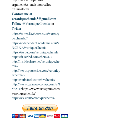
exprimant des opinions
argumentées, mais non celles
diffamatoires.
Contact me at
veroniquechemla5@gmail.com
@VeroniqueChemla
Follow
on
Twitter
https://www.facebook.com/veroniq
ue.chemla.7
https://independent.academia.edu/V
%C3%A9roniqueChemla
https://issuu.com/veroniquechemla
https://fr.scribd.com/chemla-3
http://fr.slideshare.net/veroniqueche
mla7
http://www.youscribe.com/veroniqu
echemla5/
https://substack.com/@vchemla/
http://www.calameo.com/accounts/4
522342
https://www.instagram.com/
veroniquechemla/
https://vk.com/veroniquechemla