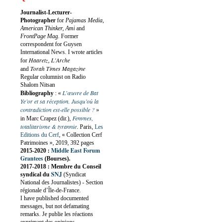
Journalist-Lecturer-
Photographer
for
Pajamas Media,
American Thinker, Ami
and
FrontPage Mag
. Former
correspondent for Guysen
International News. I wrote articles
Haaretz
L'Arche
for
,
Torah Times Magazine
and
Regular columnist on Radio
Shalom Nitsan
L’œuvre de Bat
Bibliography
:
«
Ye’or et sa réception. Jusqu’où la
contradiction est-elle possible ?
»
Femmes,
in Marc Crapez (dir.),
totalitarisme & tyrannie
. Paris,
Les
Editions du Cerf
, « Collection Cerf
Patrimoines », 2019, 392 pages
Middle East Forum
2015-2020 :
Grantees
(Bourses).
2017-2018 : Membre du Conseil
SNJ
syndical du
(Syndicat
National des Journalistes) - Section
régionale d’Île-de-France.
I have published documented
messages, but not defamating
remarks. Je publie les réactions