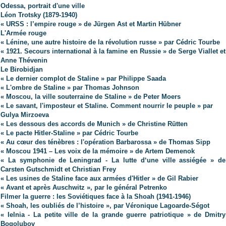
Odessa, portrait d'une ville
Léon Trotsky (1879-1940)
« URSS : l’empire rouge » de Jürgen Ast et Martin Hübner
L'Armée rouge
« Lénine, une autre histoire de la révolution russe » par Cédric Tourbe
« 1921. Secours international à la famine en Russie » de Serge Viallet et
Anne Thévenin
Le Birobidjan
« Le dernier complot de Staline » par Philippe Saada
« L'ombre de Staline » par Thomas Johnson
« Moscou, la ville souterraine de Staline » de Peter Moers
« Le savant, l'imposteur et Staline. Comment nourrir le peuple » par
Gulya Mirzoeva
« Les dessous des accords de Munich » de Christine Rütten
« Le pacte Hitler-Staline » par Cédric Tourbe
« Au cœur des ténèbres : l'opération Barbarossa » de Thomas Sipp
« Moscou 1941 – Les voix de la mémoire » de Artem Demenok
« La symphonie de Leningrad - La lutte d‘une ville assiégée » de
Carsten Gutschmidt et Christian Frey
« Les usines de Staline face aux armées d'Hitler » de Gil Rabier
« Avant et après Auschwitz », par le général Petrenko
Filmer la guerre : les Soviétiques face à la Shoah (1941-1946)
« Shoah, les oubliés de l’histoire », par Véronique Lagoarde-Ségot
« Ielnia - La petite ville de la grande guerre patriotique » de Dmitry
Bogolubov