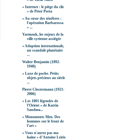
« Internet : le piège du clic
» de Peter Porta
« Au cœur des ténèbres :
l'opération Barbarossa
» ...
Yarmouk, les enjeux de la
ville syrienne assiégée
« Adoption internationale,
un scandale planétaire
...
Walter Benjamin (1892-
1940)
« Luxe de poche. Petits
objets précieux au siècle
...
Pierre Clostermann (1921-
2006)
« Les 1001 légendes de
l’Orient » de Katrin
Sandma...
« Monuments Men. Des
hommes sur le front de
l’art »
« Vous n'aurez pas ma
haine » d’Antoine Leiris