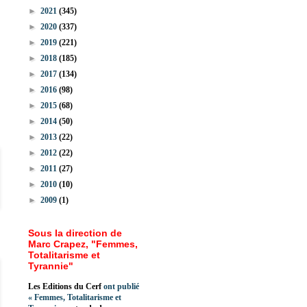
►
2021
(345)
►
2020
(337)
►
2019
(221)
►
2018
(185)
►
2017
(134)
►
2016
(98)
►
2015
(68)
►
2014
(50)
►
2013
(22)
►
2012
(22)
►
2011
(27)
►
2010
(10)
►
2009
(1)
Sous la direction de
Marc Crapez, "Femmes,
Totalitarisme et
Tyrannie"
Les Editions du Cerf
ont publié
«
Femmes, Totalitarisme et