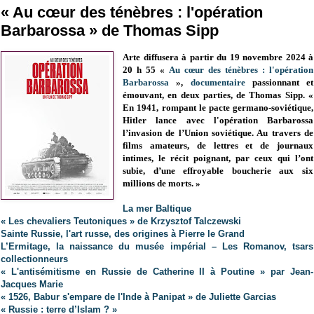
« Au cœur des ténèbres : l'opération
Barbarossa » de Thomas Sipp
Arte diffusera à partir du 19 novembre 2024 à
20 h 55 «
Au cœur des ténèbres : l'opération
Barbarossa
»,
documentaire
passionnant et
émouvant, en deux parties, de Thomas Sipp. «
En 1941, rompant le pacte germano-soviétique,
Hitler lance avec l'opération Barbarossa
l’invasion de l’Union soviétique. Au travers de
films amateurs, de lettres et de journaux
intimes, le récit poignant, par ceux qui l’ont
subie, d’une effroyable boucherie aux six
millions de morts. »
La mer Baltique
« Les chevaliers Teutoniques » de Krzysztof Talczewski
Sainte Russie, l'art russe, des origines à Pierre le Grand
L’Ermitage, la naissance du musée impérial – Les Romanov, tsars
collectionneurs
« L'antisémitisme en Russie de Catherine II à Poutine » par Jean-
Jacques Marie
« 1526, Babur s'empare de l'Inde à Panipat » de Juliette Garcias
« Russie : terre d’Islam ? »