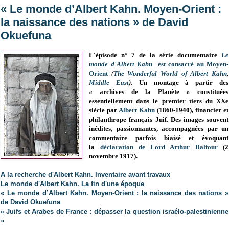
« Le monde d’Albert Kahn. Moyen-Orient :
la naissance des nations » de David
Okuefuna
L
'épisode n° 7 de la série documentaire
Le
monde d'Albert Kahn
est consacré au Moyen-
Orient
(
The Wonderful World of Albert Kahn
,
Middle East
).
Un montage à partir des
« archives de la Planète » constituées
essentiellement dans le premier tiers du XXe
siècle par
Albert Kahn
(1860-1940), financier et
philanthrope français Juif. Des images souvent
inédites, passionnantes, accompagnées par un
commentaire parfois biaisé et évoquant
la
déclaration de Lord Arthur
Balfour
(2
novembre 1917).
A la recherche d'Albert Kahn. Inventaire avant travaux
Le monde d'Albert Kahn. La fin d'une époque
« Le monde d’Albert Kahn. Moyen-Orient : la naissance des nations »
de David Okuefuna
« Juifs et Arabes de France : dépasser la question israélo-palestinienne
»