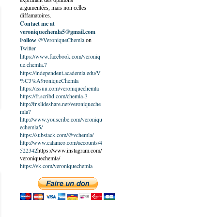
exprimant des opinions
argumentées, mais non celles
diffamatoires.
Contact me at
veroniquechemla5@gmail.com
@VeroniqueChemla
Follow
on
Twitter
https://www.facebook.com/veroniq
ue.chemla.7
https://independent.academia.edu/V
%C3%A9roniqueChemla
https://issuu.com/veroniquechemla
https://fr.scribd.com/chemla-3
http://fr.slideshare.net/veroniqueche
mla7
http://www.youscribe.com/veroniqu
echemla5/
https://substack.com/@vchemla/
http://www.calameo.com/accounts/4
522342
https://www.instagram.com/
veroniquechemla/
https://vk.com/veroniquechemla