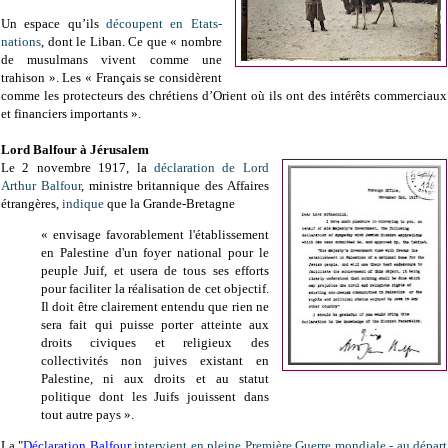
Un espace qu’ils
découpent en Etats-
nations
, dont le Liban. Ce que « nombre
de musulmans vivent comme une
trahison ». Les « Français se considèrent
comme les protecteurs des chrétiens d’Orient où ils ont des intérêts commerciaux
et financiers importants ».
Lord Balfour à Jérusalem
Le 2 novembre 1917, la
déclaration de Lord
Arthur Balfour
, ministre britannique des Affaires
étrangères,
indique
que la Grande-Bretagne
« envisage favorablement l'établissement
en Palestine d'un foyer national pour le
peuple Juif, et usera de tous ses efforts
pour faciliter la réalisation de cet objectif.
Il doit être clairement entendu que rien ne
sera fait qui puisse porter atteinte aux
droits civiques et religieux des
collectivités non juives existant en
Palestine, ni aux droits et au statut
politique dont les Juifs jouissent dans
tout autre pays ».
La "
Déclaration Balfour
intervient en pleine Première Guerre mondiale - au départ