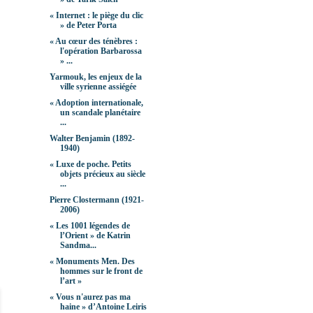
« Internet : le piège du clic
» de Peter Porta
« Au cœur des ténèbres :
l'opération Barbarossa
» ...
Yarmouk, les enjeux de la
ville syrienne assiégée
« Adoption internationale,
un scandale planétaire
...
Walter Benjamin (1892-
1940)
« Luxe de poche. Petits
objets précieux au siècle
...
Pierre Clostermann (1921-
2006)
« Les 1001 légendes de
l’Orient » de Katrin
Sandma...
« Monuments Men. Des
hommes sur le front de
l’art »
« Vous n'aurez pas ma
haine » d’Antoine Leiris