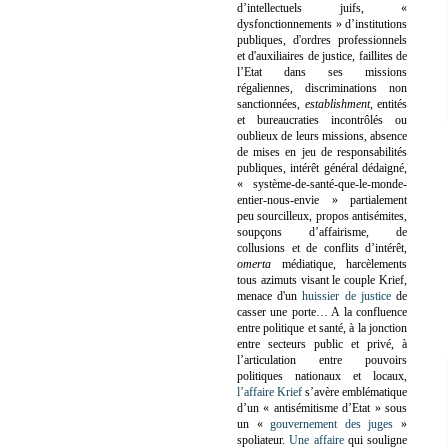
d’intellectuels juifs, «
dysfonctionnements » d’institutions
publiques, d'ordres professionnels
et d'auxiliaires de justice, faillites de
l’Etat dans ses missions
régaliennes, discriminations non
sanctionnées,
establishment
, entités
et bureaucraties incontrôlés ou
oublieux de leurs missions, absence
de mises en jeu de responsabilités
publiques, intérêt général dédaigné,
« système-de-santé-que-le-monde-
entier-nous-envie » partialement
peu sourcilleux, propos antisémites,
soupçons d’affairisme, de
collusions et de conflits d’intérêt,
omerta
médiatique, harcèlements
tous azimuts visant le couple Krief,
menace d'un
huissier de justice
de
casser une porte…
A la confluence
entre politique et santé, à la jonction
entre secteurs public et privé, à
l’articulation entre pouvoirs
politiques nationaux et locaux,
l’affaire Krief
s’avère emblématique
d’un « antisémitisme d’Etat » sous
un «
gouvernement des juges
»
spoliateur.
Une affaire
qui souligne