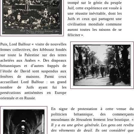
trompé sur le génie du peuple
Juif, cette expérience est vouée à
une réussite inévitable, dont les
Juifs et ceux qui partagent une
civilisation mondiale commune
auront toutes les raisons de se
féliciter ».
Puis, Lord Balfour « visite de nouvelles
fermes collectives, des
kibboutz
fondés
sur toute la Palestine sur des terres
achetées aux Arabes ». Des drapeaux
britanniques et d’autres frappés de
l’étoile de David sont suspendus aux
fenêtres de maisons. Parmi ceux
accueillant Lord Balfour : un grand
nombre de Juifs ayant fui les
persécutions antisémites en Europe
orientale et en Russie.
En signe de protestation à cette venue du
politicien britannique, des commerçants
musulmans de Jérusalem ferment leur boutique. «
Il y a eu une grève générale. Les gens ont revêtu
des vêtements de deuil. Ils ont considéré que