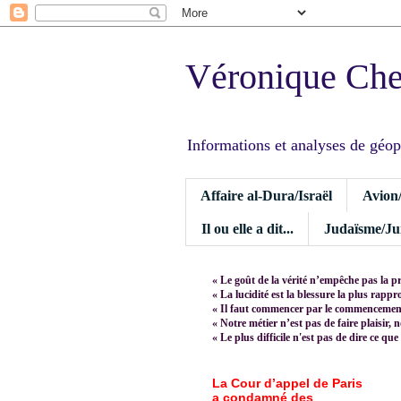
Véronique Ch
Informations et analyses de géopoli
Affaire al-Dura/Israël
Avion
Il ou elle a dit...
Judaïsme/Jui
« Le goût de la vérité n’empêche pas la p
« La lucidité est la blessure la plus rapp
« Il faut commencer par le commencement,
« Notre métier n’est pas de faire plaisir, 
« Le plus difficile n'est pas de dire ce que
La Cour d’appel de Paris
a condamné des