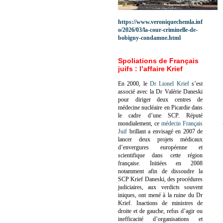
https://www.veroniquechemla.inf
o/2026/03/la-cour-criminelle-de-
bobigny-condamne.html
Spoliations de Français
juifs : l’affaire Krief
En 2000, le
Dr Lionel Krief
s’est
associé avec la Dr Valérie Daneski
pour diriger deux centres de
médecine nucléaire en Picardie dans
le cadre d’une SCP.
Réputé
mondialement, ce
médecin Français
Juif
brillant a envisagé en 2007 de
lancer deux projets médicaux
d’envergures européenne et
scientifique dans cette région
française.
Initiées en 2008
notamment afin de dissoudre la
SCP Krief Daneski, des procédures
judiciaires, aux verdicts souvent
iniques, ont mené à la ruine du Dr
Krief.
Inactions de ministres de
droite et de gauche, refus d’agir ou
inefficacité d’organisations et