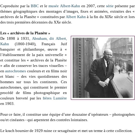
Coproduite par la
BBC
et le
musée Albert-Kahn
en 2007, cette
série
présente par
thèmes géographiques des montages d’images, fixes et animées, extraites des «
archives de la Planète » constituées par
Albert Kahn
à la fin du XIXe siècle et
lors
des trois premières décennies du XXe siècle.
Les « archives de la Planète »
De 1898 à 1931,
Abraham, dit Albert,
Kahn
(1860-1940), Français Juif
banquier et philanthrope, œuvre à «
l’établissement de la paix universelle »
et constitue les « archives de la Planète
» afin de conserver les traces visuelles –
en
autochromes
couleurs et en films noir
et blanc – des vies quotidiennes des
hommes sur tous les continents. Ces
autochromes, qui constituent le premier
procédé de films photographique en
couleurs breveté par les
frères Lumière
en 1903.
Pour ce faire, il constitue une équipe d’une douzaine d’opérateurs – photographes
ou/et cinéastes - qui arpentent des contrées lointaines.
Le krach boursier de 1929 ruine ce sexagénaire et met un terme à cette collection.