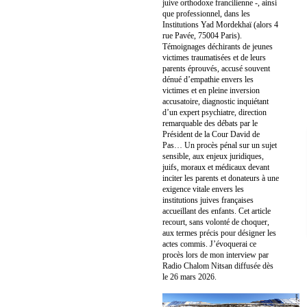
juive orthodoxe francilienne -, ainsi
que professionnel, dans les
Institutions Yad Mordekhaï (alors 4
rue Pavée, 75004 Paris).
Témoignages déchirants de jeunes
victimes traumatisées et de leurs
parents éprouvés, accusé souvent
dénué d’empathie envers les
victimes et en pleine inversion
accusatoire, diagnostic inquiétant
d’un expert psychiatre, direction
remarquable des débats par le
Président de la Cour David de
Pas… Un procès pénal sur un sujet
sensible, aux enjeux juridiques,
juifs, moraux et médicaux devant
inciter les parents et donateurs à une
exigence vitale envers les
institutions juives françaises
accueillant des enfants. Cet article
recourt, sans volonté de choquer,
aux termes précis pour désigner les
actes commis. J’évoquerai ce
procès lors de mon interview par
Radio Chalom Nitsan diffusée dès
le 26 mars 2026.