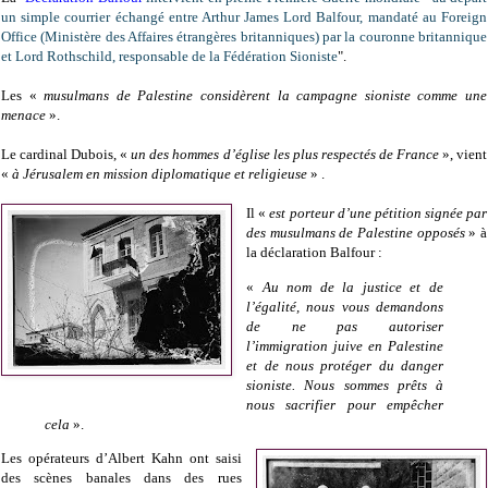
un simple courrier échangé entre Arthur James Lord Balfour, mandaté au Foreign
Office (Ministère des Affaires étrangères britanniques) par la couronne britannique
et Lord Rothschild, responsable de la Fédération Sioniste
".
Les «
musulmans de Palestine considèrent la campagne sioniste comme une
menace
».
Le cardinal Dubois, «
un des hommes d’église les plus respectés de France
», vient
«
à Jérusalem en mission diplomatique et religieuse
» .
Il «
est porteur d’une pétition signée par
des musulmans de Palestine opposés
» à
la déclaration Balfour :
«
Au nom de la justice et de
l’égalité, nous vous demandons
de ne pas autoriser
l’immigration juive en Palestine
et de nous protéger du danger
sioniste. Nous sommes prêts à
nous sacrifier pour empêcher
cela
».
Les opérateurs d’Albert Kahn ont saisi
des scènes banales dans des rues