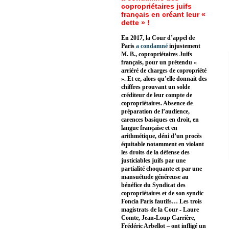
copropriétaires juifs
français en créant leur «
dette » !
En 2017, la Cour d’appel de
Paris
a condamné
injustement
M. B., copropriétaires Juifs
français, pour un prétendu «
arriéré de charges de copropriété
». Et ce, alors qu’elle donnait des
chiffres prouvant un solde
créditeur de leur compte de
copropriétaires. Absence de
préparation de l’audience,
carences basiques en droit, en
langue française et en
arithmétique, déni d’un procès
équitable notamment en violant
les droits de la défense des
justiciables juifs par une
partialité choquante et par une
mansuétude généreuse au
bénéfice du Syndicat des
copropriétaires et de son syndic
Foncia Paris fautifs… Les trois
magistrats de la Cour - Laure
Comte, Jean-Loup Carrière,
Frédéric Arbellot – ont infligé un