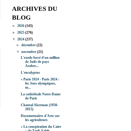
ARCHIVES DU
BLOG
►
2026
(143)
►
2025
(276)
▼
2024
(237)
►
décembre
(22)
▼
novembre
(21)
L'exode forcé d'un million
de Juifs de pays
Arabes...
L'eucalyptus
« Paris 1924 - Paris 2024 :
les Jeux olympiques,
m...
La cathédrale Notre-Dame
de Paris
Chantal Akerman (1950-
2015)
Documentaires d'Arte sur
les agriculteurs
« La conspiration du Caire
» de Tarik Saleh