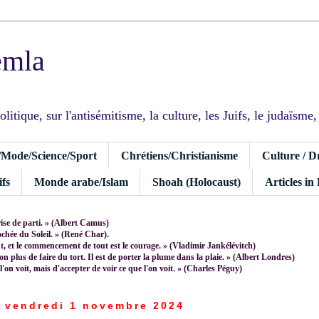
emla
tique, sur l'antisémitisme, la culture, les Juifs, le judaïsme, I
/Mode/Science/Sport
Chrétiens/Christianisme
Culture / D
fs
Monde arabe/Islam
Shoah (Holocaust)
Articles in
rise de parti. » (Albert Camus)
rochée du Soleil. » (René Char).
 et le commencement de tout est le courage. » (Vladimir Jankélévitch)
non plus de faire du tort. Il est de porter la plume dans la plaie. » (Albert Londres)
 l'on voit, mais d'accepter de voir ce que l'on voit. » (Charles Péguy)
vendredi 1 novembre 2024