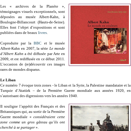
Les « archives de la Planète »,
témoignages visuels exceptionnels, sont
déposées au musée Albert-Kahn, à
Boulogne-Billancourt (Hauts-de-Seine).
Elles font l’objet d’expositions et sont
publiées dans de beaux
livres
.
Coproduite par la
BBC
et le musée
Albert-Kahn en 2007, la série
Le monde
d’Albert Kahn
a été diffusée par Arte en
2009, et est rediffusée en ce début 2011.
L’occasion de (re)découvrir ces images
rares de mondes disparus.
Le Liban
Ce numéro 7 évoque trois zones - le Liban et la Syrie, la Palestine mandataire et la
Turquie d’Atatürk – de la Première Guerre mondiale aux années 1920, en
s’autorisant des digressions vers les années 1940.
Il souligne l’appétit des Français et des
Britanniques qui, au sortir de la Première
Guerre mondiale «
considéraient cette
zone comme un gros gâteau qu’ils ont
cherché à se partager
».