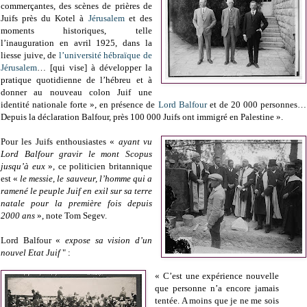
commerçantes, des scènes de prières de
Juifs près du Kotel à
Jérusalem
et des
moments historiques, telle
l’inauguration en avril 1925, dans la
liesse juive, de
l’université hébraïque de
Jérusalem
… [qui vise] à développer la
pratique quotidienne de l’hébreu et à
donner au nouveau colon Juif une
identité nationale forte », en présence de
Lord Balfour
et de 20 000 personnes…
Depuis la déclaration Balfour, près 100 000 Juifs ont immigré en Palestine ».
Pour les Juifs enthousiastes «
ayant vu
Lord Balfour gravir le mont Scopus
jusqu’à eux
», ce politicien britannique
est «
le messie, le sauveur, l’homme qui a
ramené le peuple Juif en exil sur sa terre
natale pour la première fois depuis
2000 ans
», note Tom Segev.
Lord Balfour «
expose sa vision d’un
nouvel Etat Juif
" :
« C’est une expérience nouvelle
que personne n’a encore jamais
tentée. A moins que je ne me sois