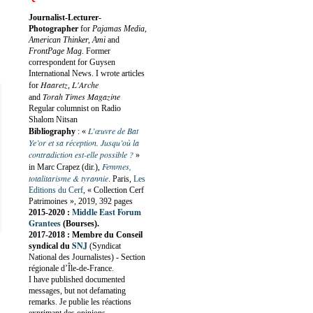
Journalist-Lecturer-
Photographer
for
Pajamas Media,
American Thinker, Ami
and
FrontPage Mag
. Former
correspondent for Guysen
International News. I wrote articles
Haaretz
L'Arche
for
,
Torah Times Magazine
and
Regular columnist on Radio
Shalom Nitsan
L’œuvre de Bat
Bibliography
:
«
Ye’or et sa réception. Jusqu’où la
contradiction est-elle possible ?
»
Femmes,
in Marc Crapez (dir.),
totalitarisme & tyrannie
. Paris,
Les
Editions du Cerf
, « Collection Cerf
Patrimoines », 2019, 392 pages
Middle East Forum
2015-2020 :
Grantees
(Bourses).
2017-2018 : Membre du Conseil
SNJ
syndical du
(Syndicat
National des Journalistes) - Section
régionale d’Île-de-France.
I have published documented
messages, but not defamating
remarks. Je publie les réactions