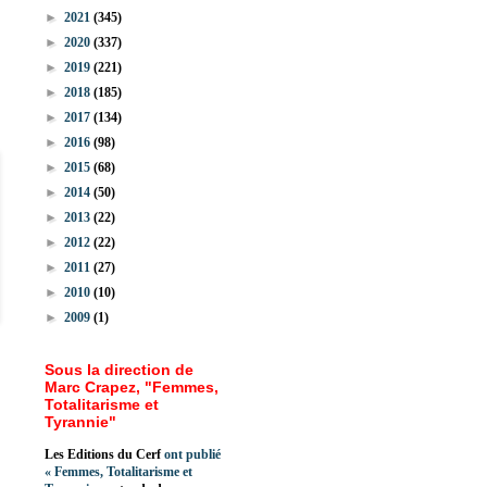
►
2021
(345)
►
2020
(337)
►
2019
(221)
►
2018
(185)
►
2017
(134)
►
2016
(98)
►
2015
(68)
►
2014
(50)
►
2013
(22)
►
2012
(22)
►
2011
(27)
►
2010
(10)
►
2009
(1)
Sous la direction de
Marc Crapez, "Femmes,
Totalitarisme et
Tyrannie"
Les Editions du Cerf
ont publié
«
Femmes, Totalitarisme et