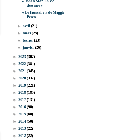
« Joann Sfar. La vie
dessinée »
« Le faussaire » de Maggie
Peren
►
avril
(21)
►
mars
(25)
►
février
(23)
►
janvier
(26)
►
2023
(307)
►
2022
(384)
►
2021
(345)
►
2020
(337)
►
2019
(221)
►
2018
(185)
►
2017
(134)
►
2016
(98)
►
2015
(68)
►
2014
(50)
►
2013
(22)
►
2012
(22)