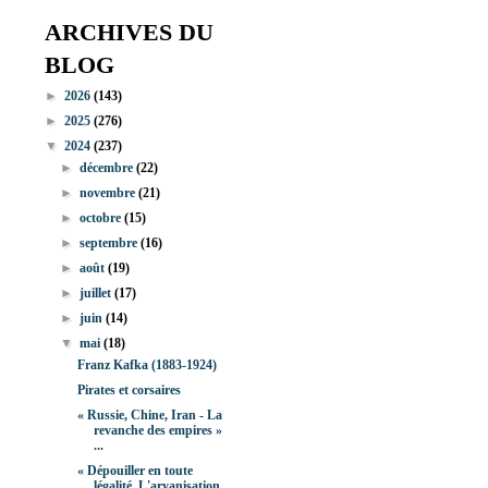
ARCHIVES DU
BLOG
►
2026
(143)
►
2025
(276)
▼
2024
(237)
►
décembre
(22)
►
novembre
(21)
►
octobre
(15)
►
septembre
(16)
►
août
(19)
►
juillet
(17)
►
juin
(14)
▼
mai
(18)
Franz Kafka (1883-1924)
Pirates et corsaires
« Russie, Chine, Iran - La
revanche des empires »
...
« Dépouiller en toute
légalité. L'aryanisation