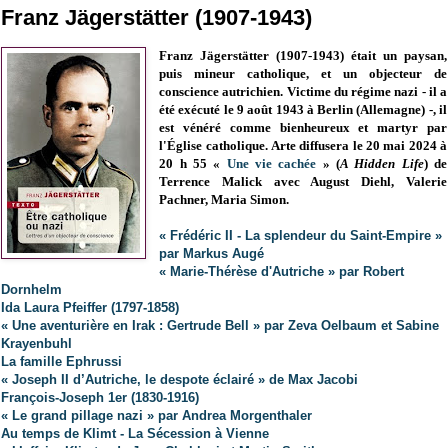
Franz Jägerstätter (1907-1943)
Franz Jägerstätter (
1907-1943)
était un paysan,
puis mineur catholique
, et un
objecteur de
conscience
autrichien
. Victime du régime nazi - il a
été
exécuté le 9 août 1943 à Berlin (Allemagne) -
, il
est vénéré comme bienheureux et martyr par
l'Église catholique.
Arte diffusera le 20 mai 2024 à
20 h 55 «
Une vie cachée
» (
A Hidden Life
) de
Terrence Malick avec August Diehl, Valerie
Pachner, Maria Simon.
« Frédéric II - La splendeur du Saint-Empire »
par Markus Augé
« Marie-Thérèse d'Autriche » par Robert
Dornhelm
Ida Laura Pfeiffer (1797-1858)
« Une aventurière en Irak : Gertrude Bell » par Zeva Oelbaum et Sabine
Krayenbuhl
La famille Ephrussi
« Joseph II d’Autriche, le despote éclairé » de Max Jacobi
François-Joseph 1er (1830-1916)
« Le grand pillage nazi » par Andrea Morgenthaler
A
u temps de Klimt - La Sécession à Vienne