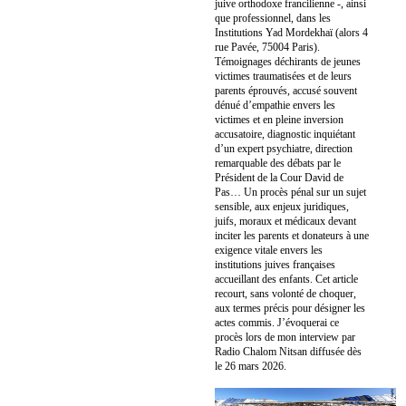
juive orthodoxe francilienne -, ainsi
que professionnel, dans les
Institutions Yad Mordekhaï (alors 4
rue Pavée, 75004 Paris).
Témoignages déchirants de jeunes
victimes traumatisées et de leurs
parents éprouvés, accusé souvent
dénué d’empathie envers les
victimes et en pleine inversion
accusatoire, diagnostic inquiétant
d’un expert psychiatre, direction
remarquable des débats par le
Président de la Cour David de
Pas… Un procès pénal sur un sujet
sensible, aux enjeux juridiques,
juifs, moraux et médicaux devant
inciter les parents et donateurs à une
exigence vitale envers les
institutions juives françaises
accueillant des enfants. Cet article
recourt, sans volonté de choquer,
aux termes précis pour désigner les
actes commis. J’évoquerai ce
procès lors de mon interview par
Radio Chalom Nitsan diffusée dès
le 26 mars 2026.