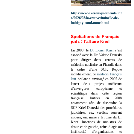
https://www.veroniquechemla.inf
o/2026/03/la-cour-criminelle-de-
bobigny-condamne.html
Spoliations de Français
juifs : l’affaire Krief
En 2000, le
Dr Lionel Krief
s’est
associé avec la Dr Valérie Daneski
pour diriger deux centres de
médecine nucléaire en Picardie dans
le cadre d’une SCP.
Réputé
mondialement, ce
médecin Français
Juif
brillant a envisagé en 2007 de
lancer deux projets médicaux
d’envergures européenne et
scientifique dans cette région
française.
Initiées en 2008
notamment afin de dissoudre la
SCP Krief Daneski, des procédures
judiciaires, aux verdicts souvent
iniques, ont mené à la ruine du Dr
Krief.
Inactions de ministres de
droite et de gauche, refus d’agir ou
inefficacité d’organisations et