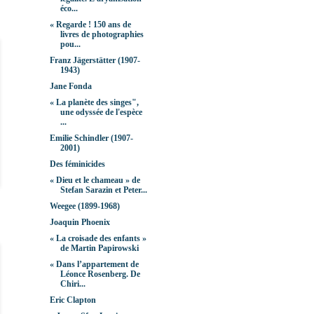
éco...
« Regarde ! 150 ans de
livres de photographies
pou...
Franz Jägerstätter (1907-
1943)
Jane Fonda
« La planète des singes",
une odyssée de l'espèce
...
Emilie Schindler (1907-
2001)
Des féminicides
« Dieu et le chameau » de
Stefan Sarazin et Peter...
Weegee (1899-1968)
Joaquin Phoenix
« La croisade des enfants »
de Martin Papirowski
« Dans l’appartement de
Léonce Rosenberg. De
Chiri...
Eric Clapton