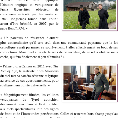
l’histoire tragique et vertigineuse de
Franz Jägerstätter, objecteur de
conscience exécuté par les nazis en
1943, longtemps tombé dans l’oubli
avant d’être béatifié, en 2007, par le
pape Benoît XVI. »
« Un parcours de résistance d’autant
plus extraordinaire qu’il sera seul, dans une communauté paysanne que la foi
catholique aurait pu mener au soulèvement, à aller effectivement au bout de ses
convictions. Mais quel aura été le sens de ce sacrifice, de ce refus obstiné mais
caché, qui fera finalement si peu d’émules ? »
« Palme d’or à Cannes en 2011 avec
The
Tree of Life
, le réalisateur des Moissons
du ciel met sa caméra aérienne et lyrique
au service de ces questionnements, pour
souligner leur portée universelle. »
« Magnifiquement filmées, les collines
verdoyantes du Tyrol autrichien
deviennent pour Franz et Fani un éden
aux ciels spectaculaires, loin des lignes
de front et de l’horreur des persécutions. Celles-ci resteront hors champ jusqu’au