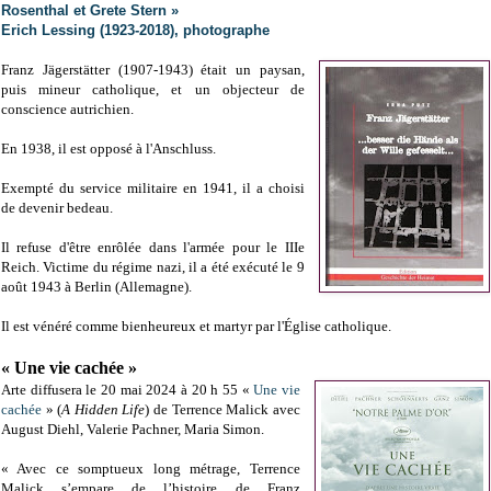
Rosenthal et Grete Stern »
Erich Lessing (1923-2018), photographe
Franz Jägerstätter (
1907-1943)
était un paysan,
puis mineur catholique
, et un
objecteur de
conscience
autrichien
.
En 1938, il est opposé à l'Anschluss.
Exempté du service militaire en 1941, il a choisi
de devenir bedeau.
Il refuse d'être enrôlée dans l'armée pour le IIIe
Reich. Victime du régime nazi, il a été
exécuté le 9
août 1943 à Berlin (Allemagne).
Il est vénéré comme bienheureux et martyr par l'Église catholique.
« Une vie cachée »
Arte diffusera le 20 mai 2024 à 20 h 55 «
Une vie
cachée
» (
A Hidden Life
) de Terrence Malick avec
August Diehl, Valerie Pachner, Maria Simon.
« Avec ce somptueux long métrage, Terrence
Malick s’empare de l’histoire de Franz