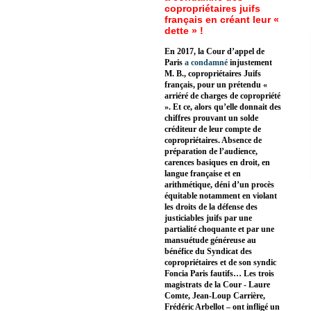
copropriétaires juifs
français en créant leur «
dette » !
En 2017, la Cour d’appel de
Paris
a condamné
injustement
M. B., copropriétaires Juifs
français, pour un prétendu «
arriéré de charges de copropriété
». Et ce, alors qu’elle donnait des
chiffres prouvant un solde
créditeur de leur compte de
copropriétaires. Absence de
préparation de l’audience,
carences basiques en droit, en
langue française et en
arithmétique, déni d’un procès
équitable notamment en violant
les droits de la défense des
justiciables juifs par une
partialité choquante et par une
mansuétude généreuse au
bénéfice du Syndicat des
copropriétaires et de son syndic
Foncia Paris fautifs… Les trois
magistrats de la Cour - Laure
Comte, Jean-Loup Carrière,
Frédéric Arbellot – ont infligé un