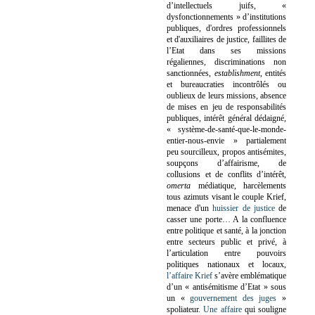
d’intellectuels juifs, «
dysfonctionnements » d’institutions
publiques, d'ordres professionnels
et d'auxiliaires de justice, faillites de
l’Etat dans ses missions
régaliennes, discriminations non
sanctionnées,
establishment
, entités
et bureaucraties incontrôlés ou
oublieux de leurs missions, absence
de mises en jeu de responsabilités
publiques, intérêt général dédaigné,
« système-de-santé-que-le-monde-
entier-nous-envie » partialement
peu sourcilleux, propos antisémites,
soupçons d’affairisme, de
collusions et de conflits d’intérêt,
omerta
médiatique, harcèlements
tous azimuts visant le couple Krief,
menace d'un
huissier de justice
de
casser une porte…
A la confluence
entre politique et santé, à la jonction
entre secteurs public et privé, à
l’articulation entre pouvoirs
politiques nationaux et locaux,
l’affaire Krief
s’avère emblématique
d’un « antisémitisme d’Etat » sous
un «
gouvernement des juges
»
spoliateur.
Une affaire
qui souligne