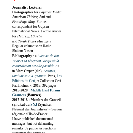
Journalist-Lecturer-
Photographer
for
Pajamas Media,
American Thinker, Ami
and
FrontPage Mag
. Former
correspondent for Guysen
International News. I wrote articles
Haaretz
L'Arche
for
,
Torah Times Magazine
and
Regular columnist on Radio
Shalom Nitsan
L’œuvre de Bat
Bibliography
:
«
Ye’or et sa réception. Jusqu’où la
contradiction est-elle possible ?
»
Femmes,
in Marc Crapez (dir.),
totalitarisme & tyrannie
. Paris,
Les
Editions du Cerf
, « Collection Cerf
Patrimoines », 2019, 392 pages
Middle East Forum
2015-2020 :
Grantees
(Bourses).
2017-2018 : Membre du Conseil
SNJ
syndical du
(Syndicat
National des Journalistes) - Section
régionale d’Île-de-France.
I have published documented
messages, but not defamating
remarks. Je publie les réactions