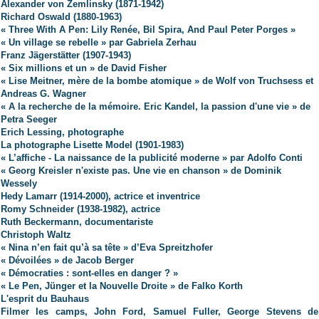
Alexander von Zemlinsky (1871-1942)
Richard Oswald (1880-1963)
« Three With A Pen: Lily Renée, Bil Spira, And Paul Peter Porges »
« Un village se rebelle » par Gabriela Zerhau
Franz Jägerstätter (1907-1943)
« Six millions et un » de David Fisher
« Lise Meitner, mère de la bombe atomique » de Wolf von Truchsess et
Andreas G. Wagner
« A la recherche de la mémoire. Eric Kandel, la passion d'une vie » de
Petra Seeger
Erich Lessing, photographe
La photographe Lisette Model (1901-1983)
« L’affiche - La naissance de la publicité moderne » par Adolfo Conti
« Georg Kreisler n'existe pas. Une vie en chanson » de Dominik
Wessely
Hedy Lamarr (1914-2000), actrice et inventrice
Romy Schneider (1938-1982), actrice
Ruth Beckermann, documentariste
Christoph Waltz
« Nina n’en fait qu’à sa tête » d’Eva Spreitzhofer
« Dévoilées » de Jacob Berger
« Démocraties : sont-elles en danger ? »
« Le Pen, Jünger et la Nouvelle Droite » de Falko Korth
L'esprit du Bauhaus
Filmer les camps, John Ford, Samuel Fuller, George Stevens de