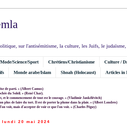
emla
tique, sur l'antisémitisme, la culture, les Juifs, le judaïsme, I
/Mode/Science/Sport
Chrétiens/Christianisme
Culture / D
fs
Monde arabe/Islam
Shoah (Holocaust)
Articles in
rise de parti. » (Albert Camus)
rochée du Soleil. » (René Char).
 et le commencement de tout est le courage. » (Vladimir Jankélévitch)
non plus de faire du tort. Il est de porter la plume dans la plaie. » (Albert Londres)
 l'on voit, mais d'accepter de voir ce que l'on voit. » (Charles Péguy)
lundi 20 mai 2024