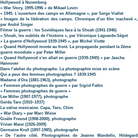
Hollywood à Nuremberg
« War Story, 1995-1996 » de Mikael Levin
« 1945. L'ouverture des camps en Allemagne », par Serge Viallet
« Images de la libération des camps. Chronique d’un film inachevé »,
par André Singer
Filmer la guerre : les Soviétiques face à la Shoah (1941-1946)
« Shoah, les oubliés de l’histoire », par Véronique Lagoarde-Ségot
« La guerre d'Hollywood 1939-1945 », par Michel Viotte
« Quand Hollywood monte au front. La propagande pendant la 2ème
guerre mondiale » par Peter Miller
« Quand Hollywood s’en allait en guerre (1939-1945) » par Jascha
Hannover
Dans l’atelier du photographe. La photographie mise en scène
Qui a peur des femmes photographes ? 1839-1945
Madame d'Ora (1881-1963), photographe
« Femmes photographes de guerre » par Sigrid Faltin
« Femmes photographes de guerre »
Lee Miller (1907-1977), photographe
Gerda Taro (1910–1937)
La valise mexicaine. Capa, Taro, Chim
« War Diary » par Marc Wiese
Gisèle Freund (1908-2000), photographe
Vivian Maier (1926-2009)
Germaine Krull (1897-1985), photographe
« De l’autre côté. Photographies de Jeanne Mandello, Hildegard