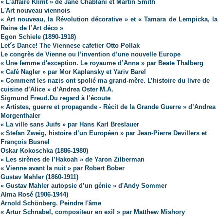
« L’affaire Klimt » de Jane Chablani et Martin Smith
L'Art nouveau viennois
« Art nouveau, la Révolution décorative » et « Tamara de Lempicka, la
Reine de l’Art déco »
Egon Schiele (1890-1918)
Let´s Dance! The Viennese cafetier Otto Pollak
Le congrès de Vienne ou l’invention d’une nouvelle Europe
« Une femme d'exception. Le royaume d’Anna » par Beate Thalberg
« Café Nagler » par Mor Kaplansky et Yariv Barel
« Comment les nazis ont spolié ma grand-mère. L’histoire du livre de
cuisine d’Alice » d’Andrea Oster M.A.
Sigmund Freud.Du regard à l’écoute
« Artistes, guerre et propagande - Récit de la Grande Guerre » d’Andrea
Morgenthaler
« La ville sans Juifs » par Hans Karl Breslauer
« Stefan Zweig, histoire d’un Européen » par Jean-Pierre Devillers et
François Busnel
Oskar Kokoschka (1886-1980)
« Les sirènes de l’Hakoah » de Yaron Zilberman
« Vienne avant la nuit » par Robert Bober
Gustav Mahler (1860-1911)
« Gustav Mahler autopsie d’un génie » d'Andy Sommer
Alma Rosé (1906-1944)
Arnold Schönberg. Peindre l'âme
« Artur Schnabel, compositeur en exil » par Matthew Mishory