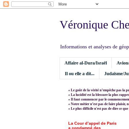
Véronique Ch
Informations et analyses de géopoli
Affaire al-Dura/Israël
Avion
Il ou elle a dit...
Judaïsme/Jui
« Le goût de la vérité n’empêche pas la p
« La lucidité est la blessure la plus rapp
« Il faut commencer par le commencement,
« Notre métier n’est pas de faire plaisir, 
« Le plus difficile n'est pas de dire ce que
La Cour d’appel de Paris
a condamné des