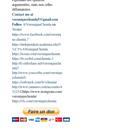
exprimant des opinions
argumentées, mais non celles
diffamatoires.
Contact me at
veroniquechemla5@gmail.com
@VeroniqueChemla
Follow
on
Twitter
https://www.facebook.com/veroniq
ue.chemla.7
https://independent.academia.edu/V
%C3%A9roniqueChemla
https://issuu.com/veroniquechemla
https://fr.scribd.com/chemla-3
http://fr.slideshare.net/veroniqueche
mla7
http://www.youscribe.com/veroniqu
echemla5/
https://substack.com/@vchemla/
http://www.calameo.com/accounts/4
522342
https://www.instagram.com/
veroniquechemla/
https://vk.com/veroniquechemla