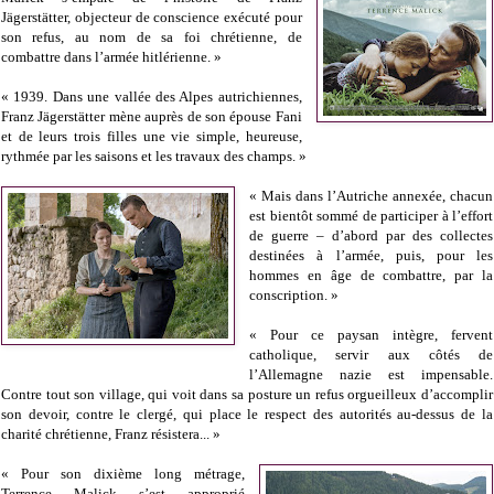
Jägerstätter, objecteur de conscience exécuté pour
son refus, au nom de sa foi chrétienne, de
combattre dans l’armée hitlérienne. »
« 1939. Dans une vallée des Alpes autrichiennes,
Franz Jägerstätter mène auprès de son épouse Fani
et de leurs trois filles une vie simple, heureuse,
rythmée par les saisons et les travaux des champs. »
« Mais dans l’Autriche annexée, chacun
est bientôt sommé de participer à l’effort
de guerre – d’abord par des collectes
destinées à l’armée, puis, pour les
hommes en âge de combattre, par la
conscription. »
« Pour ce paysan intègre, fervent
catholique, servir aux côtés de
l’Allemagne nazie est impensable.
Contre tout son village, qui voit dans sa posture un refus orgueilleux d’accomplir
son devoir, contre le clergé, qui place le respect des autorités au-dessus de la
charité chrétienne, Franz résistera... »
« Pour son dixième long métrage,
Terrence Malick s’est approprié