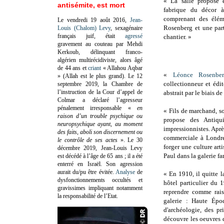
« La salle propose 
antisémite, est mort
fabrique du décor à
comprenant des éléme
Le vendredi 19 août 2016,
Jean-
Rosenberg et une part
Louis (Chalom) Levy
, sexagénaire
français juif, était
agressé
chantier. »
gravement au couteau par Mehdi
Kerkoub, délinquant franco-
algérien multirécidiviste, alors âgé
de 44 ans et
criant
« Allahou Aqbar
«
Léonce Rosenbe
» (Allah est le plus grand). Le 12
collectionneur et édit
septembre 2019, la Chambre de
l’instruction de la Cour d’appel de
abstrait par le biais d
Colmar a déclaré l’agresseur
pénalement irresponsable
«
en
« Fils de marchand, so
raison d’un trouble psychique ou
propose des Antiqu
neuropsychique ayant, au moment
impressionnistes. Apr
des faits, aboli son discernement ou
commerciale à Londres
le contrôle de ses actes
»
. Le 30
forger une culture arti
décembre 2019, Jean-Louis Levy
Paul dans la galerie fa
est décédé à l’âge de 65 ans ; il a été
enterré en Israël. Son agression
aurait du/pu être évitée.
Analyse
de
« En 1910, il quitte l
dysfonctionnements occultés et
hôtel particulier du 1
gravissimes impliquant notamment
reprendre comme rais
la responsabilité de l’Etat.
galerie : Haute Épo
d'archéologie, des pr
découvre les oeuvres 