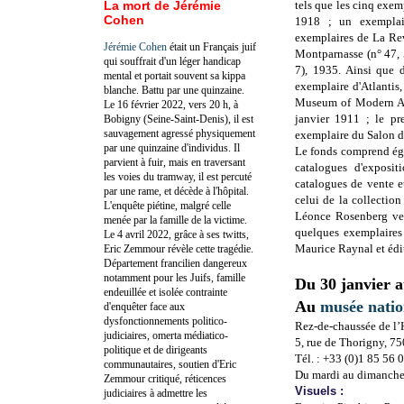
La mort de Jérémie
tels que les cinq exemp
Cohen
1918 ; un exemplai
exemplaires de La Rev
Jérémie Cohen
était un Français juif
Montparnasse (n° 47, 
qui souffrait d'un léger handicap
7), 1935. Ainsi que 
mental et portait souvent sa kippa
exemplaire d'Atlantis
blanche. Battu par une quinzaine.
Museum of Modern Art
Le 16 février 2022, vers 20 h, à
janvier 1911 ; le pr
Bobigny (Seine-Saint-Denis), il est
sauvagement agressé physiquement
exemplaire du Salon d
par une quinzaine d'individus. Il
Le fonds comprend éga
parvient à fuir, mais en traversant
catalogues d'exposit
les voies du tramway, il est percuté
catalogues de vente e
par une rame, et décède à l'hôpital.
celui de la collectio
L'enquête piétine, malgré celle
Léonce Rosenberg ve
menée par la famille de la victime.
quelques exemplaires 
Le 4 avril 2022, grâce à ses twitts,
Maurice Raynal et édit
Eric Zemmour révèle cette tragédie.
Département francilien dangereux
notamment pour les Juifs, famille
Du 30 janvier 
endeuillée et isolée contrainte
Au
musée natio
d'enquêter face aux
dysfonctionnements politico-
Rez-de-chaussée de l’
judiciaires, omerta médiatico-
5, rue de Thorigny, 7
politique et de dirigeants
Tél. : +33 (0)1 85 56 
communautaires, soutien d'Eric
Du mardi au dimanche
Zemmour critiqué, réticences
Visuels :
judiciaires à admettre les