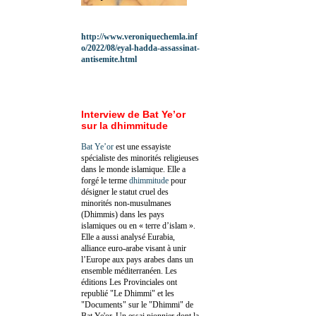
http://www.veroniquechemla.inf
o/2022/08/eyal-hadda-assassinat-
antisemite.html
Interview de Bat Ye’or
sur la dhimmitude
Bat Ye’or
est une essayiste
spécialiste des minorités religieuses
dans le monde islamique. Elle a
forgé le terme
dhimmitude
pour
désigner le statut cruel des
minorités non-musulmanes
(Dhimmis) dans les pays
islamiques ou en « terre d’islam ».
Elle a aussi analysé Eurabia,
alliance euro-arabe visant à unir
l’Europe aux pays arabes dans un
ensemble méditerranéen. Les
éditions Les Provinciales ont
republié "Le Dhimmi" et les
"Documents" sur le "Dhimmi" de
Bat Ye'or. Un essai pionnier dont la