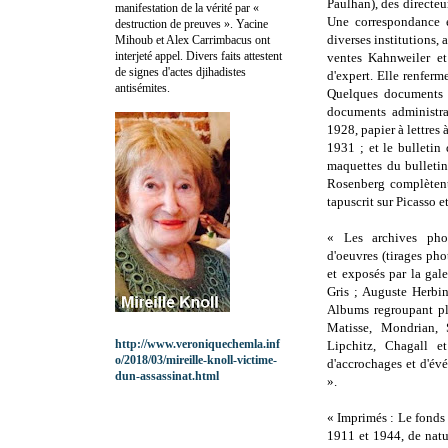
Paulhan), des directeur
manifestation de la vérité par «
Une correspondance e
destruction de preuves ». Yacine
diverses institutions,
Mihoub et Alex Carrimbacus ont
interjeté appel. Divers faits attestent
ventes Kahnweiler et
de signes d'actes djihadistes
d'expert. Elle renfer
antisémites.
Quelques documents c
documents administra
1928, papier à lettres 
1931 ; et le bulletin 
maquettes du bulleti
Rosenberg complètent
tapuscrit sur Picasso et
« Les archives pho
d'oeuvres (tirages pho
et exposés par la gal
Gris ; Auguste Herbin
Albums regroupant plu
Matisse, Mondrian, 
http://www.veroniquechemla.inf
Lipchitz, Chagall e
o/2018/03/mireille-knoll-victime-
d'accrochages et d'év
dun-assassinat.html
».
« Imprimés : Le fonds
1911 et 1944, de natur