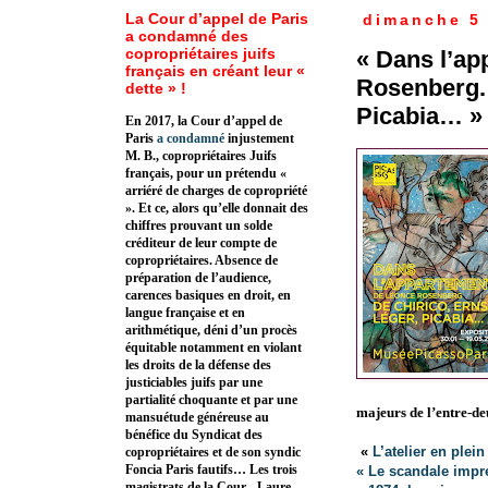
La Cour d’appel de Paris
dimanche 5
a condamné des
copropriétaires juifs
« Dans l’a
français en créant leur «
Rosenberg. 
dette » !
Picabia… »
En 2017, la Cour d’appel de
Paris
a condamné
injustement
M. B., copropriétaires Juifs
français, pour un prétendu «
arriéré de charges de copropriété
». Et ce, alors qu’elle donnait des
chiffres prouvant un solde
créditeur de leur compte de
copropriétaires. Absence de
préparation de l’audience,
carences basiques en droit, en
langue française et en
arithmétique, déni d’un procès
équitable notamment en violant
les droits de la défense des
justiciables juifs par une
partialité choquante et par une
majeurs de l’entre-de
mansuétude généreuse au
bénéfice du Syndicat des
«
L’atelier en plei
copropriétaires et de son syndic
Foncia Paris fautifs… Les trois
« Le scandale impr
magistrats de la Cour - Laure