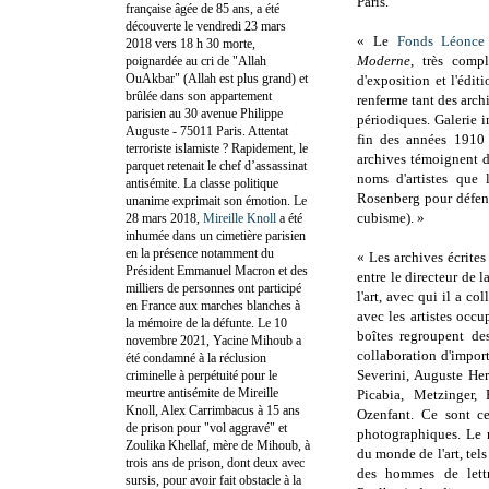
Paris.
française âgée de 85 ans, a été
découverte le vendredi 23 mars
« Le
Fonds Léonce
2018 vers 18 h 30 morte,
Moderne
, très compl
poignardée au cri de "Allah
OuAkbar" (Allah est plus grand) et
d'exposition et l'éditi
brûlée dans son appartement
renferme tant des arc
parisien au 30 avenue Philippe
périodiques. Galerie 
Auguste - 75011 Paris. Attentat
fin des années 1910 
terroriste islamiste ? Rapidement, le
archives témoignent 
parquet retenait le chef d’assassinat
noms d'artistes que 
antisémite. La classe politique
Rosenberg pour défendr
unanime exprimait son émotion. Le
cubisme). »
28 mars 2018,
Mireille Knoll
a été
inhumée dans un cimetière parisien
en la présence notamment du
« Les archives écrite
Président Emmanuel Macron et des
entre le directeur de l
milliers de personnes ont participé
l'art, avec qui il a c
en France aux marches blanches à
avec les artistes occu
la mémoire de la défunte. Le 10
boîtes regroupent des
novembre 2021, Yacine Mihoub a
collaboration d'impor
été condamné à la réclusion
Severini, Auguste Her
criminelle à perpétuité pour le
meurtre antisémite de Mireille
Picabia, Metzinger, 
Knoll, Alex Carrimbacus à 15 ans
Ozenfant. Ce sont ce
de prison pour "vol aggravé" et
photographiques. Le r
Zoulika Khellaf, mère de Mihoub, à
du monde de l'art, tels
trois ans de prison, dont deux avec
des hommes de lettr
sursis, pour avoir fait obstacle à la