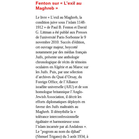
Fenton sur « L’exil au
Maghreb »
Le livre « L’exil au Maghreb, la
condition juive sous l’islam 1148-
1912 » de Paul B. Fenton et David
G. Littman a été publié aux Presses
de l'université Paris-Sorbonne le 9
novembre 2010. Succès d'édition,
cet ouvrage majeur, boycotté
notamment par des médias français
Juifs, présente une anthologie
chronologique de récits de témoins
oculaires en Algérie et au Maroc sur
les Juifs. Puis, par une sélection
d’archives du Quai d’Orsay, du
Foreign Office, de l’Alliance
israélite universelle (AIU) et de son
homologue britannique l’Anglo-
Jewish Association, il décrit les
efforts diplomatiques déployés en
faveur des Juifs maltraités au
Maghreb. Il démythifie la «
tolérance interconfessionnelle
égalitaire et harmonieuse sous
l’islam incarnée par al-Andalous ».
Le "pogrom au nom du djihad"
(Shmuel Trigano) du 5 août 1934, à