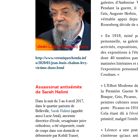
galeries d'Ambroise 
Pendant la guerre, i
Gris, Auguste Herbin,
véritable appui depu
Rosenberg décide de s
« En 1918, ruiné pa
personnelle, sa galer
activités, exposition
des expositions à l'é
dont 40 numéros para
http://www.veroniquechemla.inf
o/2020/01/jean-louis-chalom-levy-
matinées littéraires et
victime-dune.html
l'exposition personne
Cendrars. »
« L'Effort Moderne de
Assassinat antisémite
la Première Guerre M
de Sarah Halimi
Braque, Gris, Picasso,
Dans la nuit du 3 au 4 avril 2017,
peintres cubistes sou
dans le quartier parisien de
porte : Picasso en 191
Belleville,
Sarah Halimi
(appelée
Cela étant dû à l'évo
aussi Lucie Attal), ancienne
primitif, malgré l'entê
directrice d'école, sexagénaire juive
orthodoxe, a été séquestrée, rouée
« Léonce a une prati
de coups dans son domicile et
s'intéresse qu'aux ar
défenestrée par Kobili Traoré,