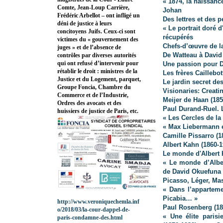
« 1874, la naissan
Comte, Jean-Loup Carrière,
Johan
Frédéric Arbellot – ont infligé un
Des lettres et des p
déni de justice à leurs
« Le portrait doré 
concitoyens Juifs. Ceux-ci sont
récupérés
victimes du « gouvernement des
Chefs-d’œuvre de l
juges » et de l’absence de
De Watteau à David 
contrôles par diverses autorités
qui ont refusé d’intervenir pour
Une passion pour De
rétablir le droit : ministres de la
Les frères Caillebo
Justice et du Logement, parquet,
Le jardin secret de
Groupe Foncia, Chambre du
Visionaries: Crea
Commerce et de l’Industrie,
Meijer de Haan (185
Ordres des avocats et des
Paul Durand-Ruel. 
huissiers de justice de Paris, etc.
« Les Cercles de la
« Max Liebermann et
Camille Pissarro (1
Albert Kahn (1860-1
Le monde d'Albert 
« Le monde d’Alber
de David Okuefuna
Picasso, Léger, Mas
« Dans l’apparteme
Picabia… »
http://www.veroniquechemla.inf
Paul Rosenberg (18
o/2018/03/la-cour-dappel-de-
« Une élite parisi
paris-condamne-des.html