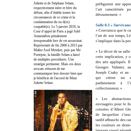
Juliette et de Stéphane Selam,
préfigurent une appr
respectivement mère et frère du
l’art caractérisée p
défunt, afin d’établir toutes les
détournement. »
circonstances de ce crime et la
condamnation du ou d(es)
Salle 0.3 « Survivan
coupable(s). Le 5 janvier 2010, la
« Convaincu que le cu
Cour d’appel de Paris a jugé Adel
l’art de son temps, L
Amastaibou pénalement
irresponsable lors de cet assassinat.
s’implique dans la prom
Représentée de fin 2006 à 2013 par
Maître Axel Metzker, puis par Me
« Le décor de sa sall
Portejoie, la famille Selam a lancé
cette implication, y 
de multiples procédures. Une
des arts appliqués. Il
stratégie pertinente. Mais ces deux
Georges Valmier, au
avocats refusent de me
Joseph Csaky et au 
communiquer leur dossier bien que
qui créent un en
je bénéficie de l'accord de Mme
Juliette Selam.
parfaitement à l’
collectionneur. »
« Les abstraction
envisagées pour le fu
colorées d’Albert Gl
de Jacqueline s’insc
tardif affranchi des 
les couleurs en demi-
langage visuel géométr