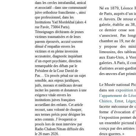
dans les cercles intrafamilial, amical
et associatif - dans une communauté
Né en 1879,
Léonce R
juive orthodoxe francilienne -, ainsi
de Paris, auprès d’un 
que professionnel, dans les
et Anvers. De retour 
Institutions Yad Mordekhaï (alors 4
galerie, établie au 3
rue Pavée, 75004 Paris).
ce dernier cesse son 
Témoignages déchirants de jeunes
s’associent. Pas lon
victimes traumatisées et de leurs
chambre au 19, rue de 
parents éprouvés, accusé souvent
y propose des minia
dénué d’empathie envers les
victimes et en pleine inversion
limousins, des tablea
accusatoire, diagnostic inquiétant
aux Etats-Unis, à Vie
d’un expert psychiatre, direction
galeries. A Paris, il c
remarquable des débats par le
d'artistes avant-gardi
Président de la Cour David de
des œuvres d'art primiti
Pas… Un procès pénal sur un sujet
sensible, aux enjeux juridiques,
Le Musée national Pic
juifs, moraux et médicaux devant
dans son
exposition
t
inciter les parents et donateurs à une
exigence vitale envers les
l’appartement de Léo
institutions juives françaises
Chirico, Ernst, Lége
accueillant des enfants. Cet article
facette méconnue de c
recourt, sans volonté de choquer,
forme d’évocation d’
aux termes précis pour désigner les
l’exposition permet d
actes commis. J’évoquerai ce
un ensemble pictural 
procès lors de mon interview par
conçu par des artistes 
Radio Chalom Nitsan diffusée dès
deux-guerres. »
le 26 mars 2026.