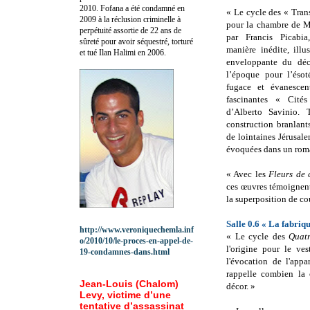
2010.
Fofana a été c
ondamné en
« Le cycle des « Tran
2009 à la réclusion criminelle à
pour la chambre de 
perpétuité assortie de 22 ans de
par Francis Picabia
sûreté pour avoir séquestré, torturé
manière inédite, illu
et tué Ilan Halimi en 2006.
enveloppante du déc
l’époque pour l’ésot
fugace et évanescen
fascinantes « Cités
d’Alberto Savinio. 
construction branlant
de lointaines Jérusale
évoquées dans un rom
« Avec les
Fleurs de 
ces œuvres témoignent
la superposition de co
Salle 0.6 « La fabriq
http://www.veroniquechemla.inf
« Le cycle des
Quatr
o/2010/10/le-proces-en-appel-de-
l'origine pour le ves
19-condamnes-dans.html
l'évocation de l'ap
rappelle combien la 
Jean-Louis (Chalom)
décor. »
Levy, victime d’une
tentative d’assassinat