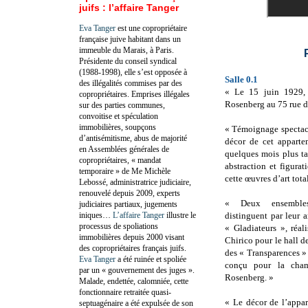
juifs : l’affaire Tanger
Eva Tanger
est une copropriétaire
française juive habitant dans un
immeuble du Marais, à Paris.
Présidente du conseil syndical
(1988-1998), elle s’est opposée à
Salle 0.1
des illégalités commises par des
« Le 15 juin 1929, 
copropriétaires. Emprises illégales
Rosenberg au 75 rue d
sur des parties communes,
convoitise et spéculation
immobilières, soupçons
« Témoignage spectacul
d’antisémitisme, abus de majorité
décor de cet apparte
en Assemblées générales de
quelques mois plus ta
copropriétaires, « mandat
abstraction et figurat
temporaire » de Me Michèle
cette œuvres d’art total
Lebossé, administratrice judiciaire,
renouvelé depuis 2009, experts
« Deux ensembles
judiciaires partiaux, jugements
iniques…
L’affaire Tanger
illustre le
distinguent par leur 
processus de spoliations
« Gladiateurs », réal
immobilières depuis 2000 visant
Chirico pour le hall de
des copropriétaires français juifs.
des « Transparences »
Eva Tanger
a été ruinée et spoliée
conçu pour la ch
par un « gouvernement des juges ».
Rosenberg. »
Malade, endettée, calomniée, cette
fonctionnaire retraitée quasi-
« Le décor de l’appa
septuagénaire a été expulsée de son