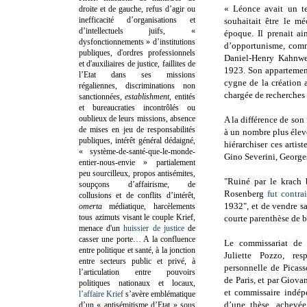
« Léonce avait un t
droite et de gauche, refus d’agir ou
inefficacité d’organisations et
souhaitait être le 
d’intellectuels juifs, «
époque. Il prenait a
dysfonctionnements » d’institutions
d’opportunisme, comm
publiques, d'ordres professionnels
Daniel-Henry Kahnwei
et d'auxiliaires de justice, faillites de
1923. Son appartement
l’Etat dans ses missions
cygne de la création 
régaliennes, discriminations non
chargée de recherches
sanctionnées,
establishment
, entités
et bureaucraties incontrôlés ou
oublieux de leurs missions, absence
A la différence de son
de mises en jeu de responsabilités
à un nombre plus élevé 
publiques, intérêt général dédaigné,
hiérarchiser ces arti
« système-de-santé-que-le-monde-
Gino Severini, George
entier-nous-envie » partialement
peu sourcilleux, propos antisémites,
"Ruiné par le krach 
soupçons d’affairisme, de
Rosenberg
fut contra
collusions et de conflits d’intérêt,
1932", et de vendre sa
omerta
médiatique, harcèlements
tous azimuts visant le couple Krief,
courte parenthèse de b
menace d'un
huissier de justice
de
casser une porte…
A la confluence
Le commissariat de l
entre politique et santé, à la jonction
Juliette Pozzo, res
entre secteurs public et privé, à
personnelle de Picas
l’articulation entre pouvoirs
de Paris, et par Giovan
politiques nationaux et locaux,
et commissaire indép
l’affaire Krief
s’avère emblématique
d’une thèse, achevé
d’un « antisémitisme d’Etat » sous