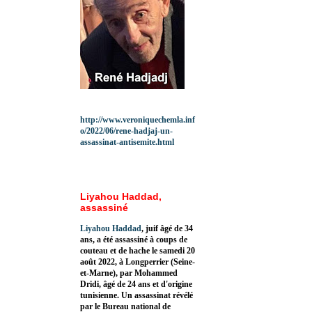
http://www.veroniquechemla.inf
o/2022/06/rene-hadjaj-un-
assassinat-antisemite.html
Liyahou Haddad,
assassiné
Liyahou Haddad
, juif âgé de 34
ans, a été assassiné à coups de
couteau et de hache le samedi 20
août 2022, à Longperrier (Seine-
et-Marne), par Mohammed
Dridi, âgé de 24 ans et d'origine
tunisienne. Un assassinat révélé
par le Bureau national de