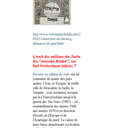
http://www.veroniquechemla.info/2
010/11/interview-de-david-g-
littman-et-de-paul.html
L'exil du million de Juifs
du "monde Arabe", un
fait historique tabou ?
Environ un million de Juifs
ont été
contraints de quitter des pays
arabes, l’Iran, la Turquie, la vieille
ville de Jérusalem, la Judée, la
Samarie - trois territoires occupés
par la (Trans)Jordanie jusqu'à la
guerre des Six-Jours (1967) -, etc.,
essentiellement des années 1940
aux années 1970 et en direction
d'Israël, de l'Europe et de
l'Amérique du nord. La valeur de
leurs biens abandonnés est évaluée