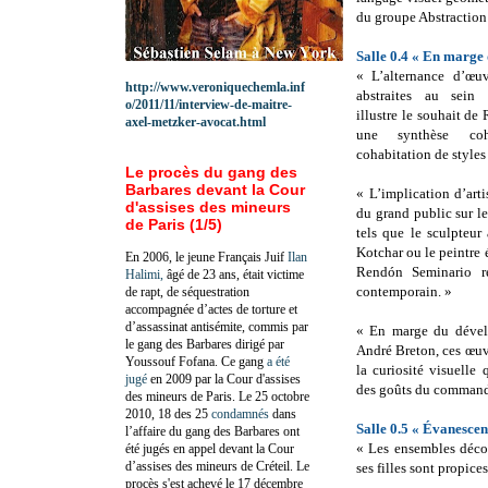
du groupe Abstraction
Salle 0.4 « En marge
« L’alternance d’œuv
http://www.veroniquechemla.inf
abstraites au sein 
o/2011/11/interview-de-maitre-
illustre le souhait de
axel-metzker-avocat.html
une synthèse co
cohabitation de styles 
Le procès du gang des
Barbares devant la Cour
« L’implication d’art
d'assises des mineurs
du grand public sur l
de Paris (1/5)
tels que le sculpteu
Kotchar ou le peintre
En 2006, le jeune Français Juif
Ilan
Rendón Seminario ré
Halimi,
âgé de 23 ans, était victime
contemporain. »
de rapt, de séquestration
accompagnée d’actes de torture et
d’assassinat antisémite, commis par
« En marge du dével
le gang des Barbares dirigé par
André Breton, ces œuvr
Youssouf Fofana. Ce gang
a été
la curiosité visuelle
jugé
en 2009 par la Cour d'assises
des goûts du commandi
des mineurs de Paris. Le 25 octobre
2010, 18 des 25
condamnés
dans
Salle 0.5 « Évanesce
l’affaire du gang des Barbares ont
« Les ensembles déco
été jugés en appel devant la Cour
d’assises des mineurs de Créteil. Le
ses filles sont propices
procès s'est achevé le 17 décembre