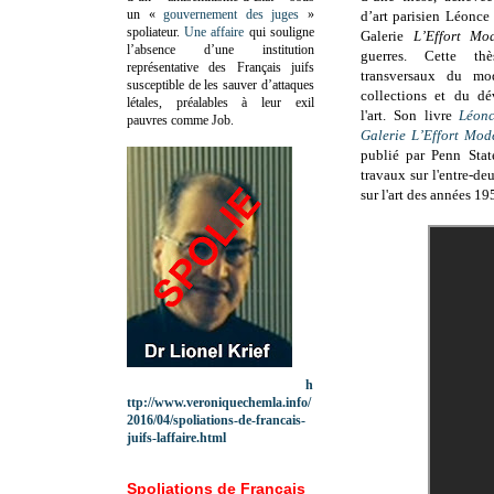
un «
gouvernement des juges
»
d’art parisien Léonce 
spoliateur.
Une affaire
qui souligne
Galerie
L’Effort Mo
l’absence d’une institution
guerres. Cette th
représentative des Français juifs
transversaux du mod
susceptible de les sauver d’attaques
collections et du d
létales, préalables à leur exil
l'art. Son livre
Léonc
pauvres comme Job.
Galerie
L’Effort Mod
publié par Penn Stat
travaux sur l'entre-d
sur l'art des années 19
h
ttp://www.veroniquechemla.info/
2016/04/spoliations-de-francais-
juifs-laffaire.html
Spoliations de Français