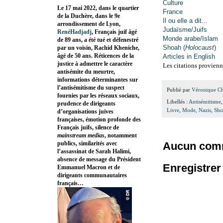
Culture
Le 17 mai 2022, dans le quartier
France
de la Duchère, dans le 9e
Il ou elle a dit...
arrondissement de Lyon,
Judaïsme/Juifs
RenéHadjadj
, Français juif âgé
Monde arabe/Islam
de 89 ans, a été tué et défenestré
Shoah (
Holocaust
)
par un voisin, Rachid Kheniche,
âgé de 50 ans. Réticences de la
Articles in English
justice à admettre le caractère
Les citations provienn
antisémite du meurtre,
informations déterminantes sur
l’antisémitisme du suspect
Publié par
Véronique C
fournies par les réseaux sociaux,
Libellés :
Antisémitisme
prudence de dirigeants
Livre
,
Mode
,
Nazis
,
Sho
d’organisations juives
françaises, émotion profonde des
Français juifs, silence de
mainstream medias
, notamment
publics, similarités avec
Aucun comm
l’assassinat de Sarah Halimi,
absence de message du Président
Enregistre
Emmanuel Macron et de
dirigeants communautaires
français…