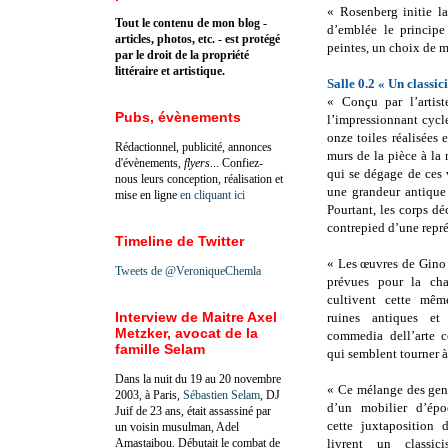
« Rosenberg initie l
Tout le contenu de mon blog -
d’emblée le principe 
articles, photos, etc. - est protégé
peintes, un choix de m
par le droit de la propriété
littéraire et artistique.
Salle 0.2
«
Un classic
« Conçu par l’artist
Pubs, évènements
l’impressionnant cycl
onze toiles réalisées
Rédactionnel, publicité, annonces
murs de la pièce à la 
d'évènements,
flyers
... Confiez-
qui se dégage de ces 
nous leurs conception, réalisation et
une grandeur antique 
mise en ligne
en cliquant ici
Pourtant, les corps dé
contrepied d’une repr
Timeline de Twitter
« Les œuvres de Gino 
Tweets de @VeroniqueChemla
prévues pour la cha
cultivent cette mêm
Interview de Maitre Axel
ruines antiques et
Metzker, avocat de la
commedia dell’arte 
famille Selam
qui semblent tourner à
Dans la nuit du 19 au 20 novembre
« Ce mélange des genr
2003, à Paris,
Sébastien Selam
, DJ
d’un mobilier d’époq
Juif de 23 ans, était assassiné par
cette juxtaposition 
un voisin musulman, Adel
Amastaibou. Débutait le combat de
livrent un classi