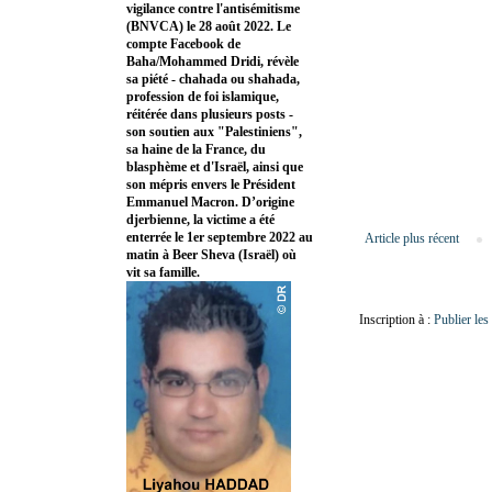
vigilance contre l'antisémitisme
(BNVCA) le 28 août 2022. Le
compte Facebook de
Baha/Mohammed Dridi, révèle
sa piété - chahada ou shahada,
profession de foi islamique,
réitérée dans plusieurs posts -
son soutien aux "Palestiniens",
sa haine de la France, du
blasphème et d'Israël, ainsi que
son mépris envers le Président
Emmanuel Macron. D’origine
djerbienne, la victime a été
enterrée le 1er septembre 2022 au
Article plus récent
matin à Beer Sheva (Israël) où
vit sa famille.
Inscription à :
Publier le