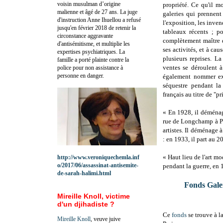
voisin musulman d’origine
propriété. Ce qu'il mo
malienne et âgé de 27 ans. La juge
galeries qui prennent
d'instruction Anne Ihuellou a refusé
l'exposition, les inven
jusqu'en février 2018 de retenir la
tableaux récents ; po
circonstance aggravante
complètement maître d
d'antisémitisme, et multiplie les
ses activités, et à cau
expertises psychiatriques. La
plusieurs reprises. 
famille a porté plainte contre la
ventes se déroulent à
police pour non assistance à
personne en danger.
également nommer exp
séquestre pendant la
français au titre de "pr
« En 1928, il déménag
rue de Longchamp à Pa
artistes. Il déménage à
: en 1933, il part au 2
« Haut lieu de l'art m
http://www.veroniquechemla.inf
o/2017/06/assassinat-antisemite-
pendant la guerre, en 1
de-sarah-halimi.html
Fonds Gale
Mireille Knoll, victime
d'un djihadiste ?
Ce
fonds
se trouve à 
Mireille Knoll
, veuve juive