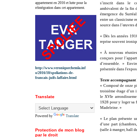
appartement en 2016 et lutte pour la
s’inscrit dans le co
réintégration dans cet appartement.
ambivalent de la fin 
émergence du Surréali
entre un classicisme r
source dans l’œuvres d
« Dès les années 1910
reprise souvent ironiqu
« À nouveau réunies 
conçues pour l’appar
d’ensemble. » Envir
http://www.veroniquechemla.inf
présentée dans l'expos
o/2016/10/spoliations-de-
francais-juifs-laffaire.html
Texte accompagnant l
« Composé de onze piè
troisième étage d’un
Translate
le XVIe arrondissem
1928 pour y loger sa f
Madeleine. »
Powered by
Translate
« Le plan présente un
d’une part (chambres,
(salle à manger, hall d
Protection de mon blog
par le droit