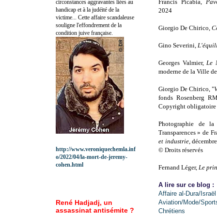
Francis Picabia,
Pav
circonstances aggravantes liées au
handicap et à la judéité de la
2024
victime... Cette affaire scandaleuse
souligne l'effondrement de la
Giorgio De Chirico,
C
condition juive française.
Gino Severini,
L'équil
Georges Valmier,
Le 
moderne de la Ville de
Giorgio De Chirico, "
V
fonds Rosenberg RMN
Copyright obligatoire
Photographie de l
Transparences » de Fr
et industrie
, décembre
http://www.veroniquechemla.inf
© Droits réservés
o/2022/04/la-mort-de-jeremy-
cohen.html
Fernand Léger,
Le pri
A lire sur ce blog :
Affaire al-Dura/Israël
René Hadjadj, un
Aviation/Mode/Sport
assassinat antisémite ?
Chrétiens