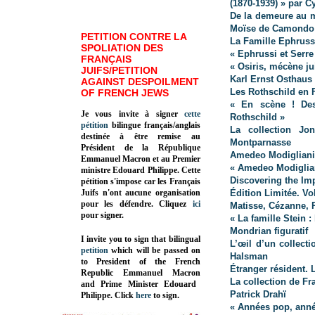
(1870-1939) » par C
De la demeure au m
Moïse de Camondo
PETITION CONTRE LA
La Famille Ephruss
SPOLIATION DES
« Ephrussi et Serr
FRANÇAIS
« Osiris, mécène ju
JUIFS/PETITION
Karl Ernst Osthaus 
AGAINST DESPOILMENT
Les Rothschild en 
OF FRENCH JEWS
« En scène ! Des
Je vous invite à signer
cette
Rothschild »
pétition
bilingue français/anglais
La collection Jon
destinée à être remise au
Montparnasse
Président de la République
Amedeo Modigliani 
Emmanuel Macron et au Premier
« Amedeo Modiglian
ministre Edouard Philippe. Cette
Discovering the Im
pétition s'impose car les Français
Juifs n'ont aucune organisation
Édition Limitée. Vol
pour les défendre. Cliquez
ici
Matisse, Cézanne, P
pour signer.
« La famille Stein 
Mondrian figuratif
I invite you to sign that bilingual
L’œil d’un collect
petition
which will be passed on
Halsman
to President of the French
Étranger résident. 
Republic
Emmanuel Macron
La collection de Fr
and Prime Minister
Edouard
Patrick Drahï
Philippe
.
Click
here
to sign.
« Années pop, anné