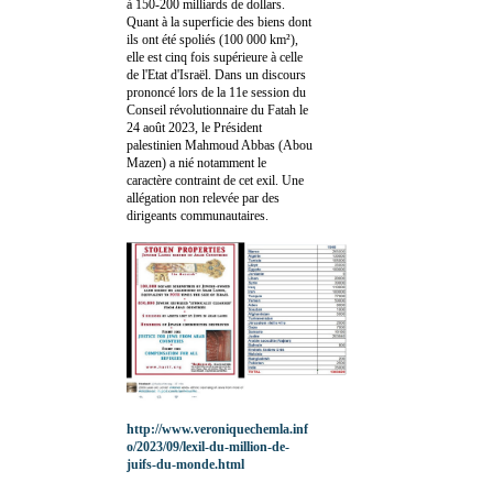
à 150-200 milliards de dollars.
Quant à la superficie des biens dont
ils ont été spoliés (100 000 km²),
elle est cinq fois supérieure à celle
de l'Etat d'Israël. Dans un discours
prononcé lors de la 11e session du
Conseil révolutionnaire du Fatah le
24 août 2023, le Président
palestinien Mahmoud Abbas (Abou
Mazen) a nié notamment le
caractère contraint de cet exil. Une
allégation non relevée par des
dirigeants communautaires.
http://www.veroniquechemla.inf
o/2023/09/lexil-du-million-de-
juifs-du-monde.html