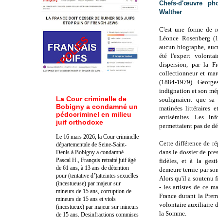
Chefs-d'œuvre
phot
Walther
C'est une forme de r
Léonce Rosenberg (18
aucun biographe, aucu
été l'expert volonta
dispersion,
par la Fr
collectionneur et ma
(
1884-1979). George
indignation et son mép
La Cour criminelle de
soulignaient que sa
Bobigny a condamné un
matinées littéraires 
pédocriminel en milieu
antisémites. Les in
juif orthodoxe
permettaient pas de dé
Le 16 mars 2026, la Cour criminelle
Cette différence de ré
départementale de Seine-Saint-
dans le dossier de pre
Denis à Bobigny a condamné
Pascal H., Français retraité juif âgé
fidèles, et à la ges
de 61 ans, à 13 ans de détention
demeure ternie par so
pour (tentative d’)atteintes sexuelles
Alors qu'il a soutenu f
(incestueuse) par majeur sur
- les artistes de ce m
mineurs de 15 ans, corruption de
France durant la Pre
mineurs de 15 ans et viols
volontaire auxiliaire 
(incestueux) par majeur sur mineurs
la Somme.
de 15 ans. Des
infractions commises