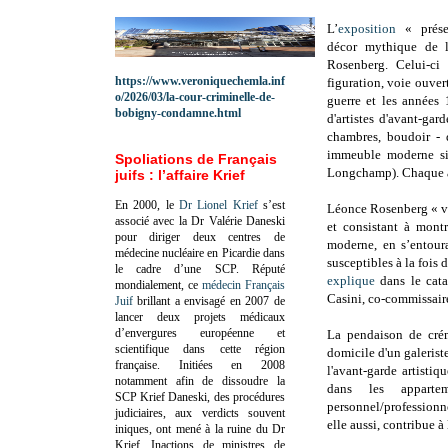
L’
exposition
« présen
décor mythique de l
Rosenberg. Celui-ci
https://www.veroniquechemla.inf
figuration, voie ouver
o/2026/03/la-cour-criminelle-de-
guerre et les années
bobigny-condamne.html
d'artistes d'avant-gar
chambres, boudoir - 
immeuble moderne s
Spoliations de Français
Longchamp). Chaque ar
juifs : l’affaire Krief
En 2000, le
Dr Lionel Krief
s’est
Léonce Rosenberg « vou
associé avec la Dr Valérie Daneski
et consistant à mont
pour diriger deux centres de
moderne, en s’entoura
médecine nucléaire en Picardie dans
susceptibles à la fois 
le cadre d’une SCP.
Réputé
explique
dans le cata
mondialement, ce
médecin Français
Casini, co-commissaire
Juif
brillant a envisagé en 2007 de
lancer deux projets médicaux
d’envergures européenne et
La pendaison de créma
scientifique dans cette région
domicile d'un galeris
française.
Initiées en 2008
l'avant-garde artistiq
notamment afin de dissoudre la
dans les apparte
SCP Krief Daneski, des procédures
personnel/professionne
judiciaires, aux verdicts souvent
elle aussi, contribue 
iniques, ont mené à la ruine du Dr
Krief.
Inactions de ministres de