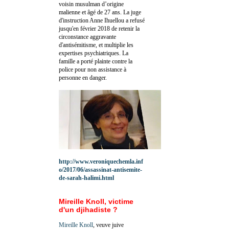
voisin musulman d’origine
malienne et âgé de 27 ans. La juge
d'instruction Anne Ihuellou a refusé
jusqu'en février 2018 de retenir la
circonstance aggravante
d'antisémitisme, et multiplie les
expertises psychiatriques. La
famille a porté plainte contre la
police pour non assistance à
personne en danger.
http://www.veroniquechemla.inf
o/2017/06/assassinat-antisemite-
de-sarah-halimi.html
Mireille Knoll, victime
d'un djihadiste ?
Mireille Knoll
, veuve juive