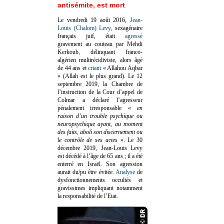
antisémite, est mort
Le vendredi 19 août 2016,
Jean-
Louis (Chalom) Levy
, sexagénaire
français juif, était
agressé
gravement au couteau par Mehdi
Kerkoub, délinquant franco-
algérien multirécidiviste, alors âgé
de 44 ans et
criant
« Allahou Aqbar
» (Allah est le plus grand). Le 12
septembre 2019, la Chambre de
l’instruction de la Cour d’appel de
Colmar a déclaré l’agresseur
pénalement irresponsable
«
en
raison d’un trouble psychique ou
neuropsychique ayant, au moment
des faits, aboli son discernement ou
le contrôle de ses actes
»
. Le 30
décembre 2019, Jean-Louis Levy
est décédé à l’âge de 65 ans ; il a été
enterré en Israël. Son agression
aurait du/pu être évitée.
Analyse
de
dysfonctionnements occultés et
gravissimes impliquant notamment
la responsabilité de l’Etat.