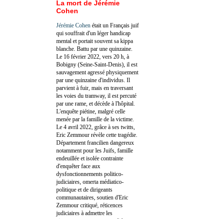
La mort de Jérémie
Cohen
Jérémie Cohen
était un Français juif
qui souffrait d'un léger handicap
mental et portait souvent sa kippa
blanche. Battu par une quinzaine.
Le 16 février 2022, vers 20 h, à
Bobigny (Seine-Saint-Denis), il est
sauvagement agressé physiquement
par une quinzaine d'individus. Il
parvient à fuir, mais en traversant
les voies du tramway, il est percuté
par une rame, et décède à l'hôpital.
L'enquête piétine, malgré celle
menée par la famille de la victime.
Le 4 avril 2022, grâce à ses twitts,
Eric Zemmour révèle cette tragédie.
Département francilien dangereux
notamment pour les Juifs, famille
endeuillée et isolée contrainte
d'enquêter face aux
dysfonctionnements politico-
judiciaires, omerta médiatico-
politique et de dirigeants
communautaires, soutien d'Eric
Zemmour critiqué, réticences
judiciaires à admettre les