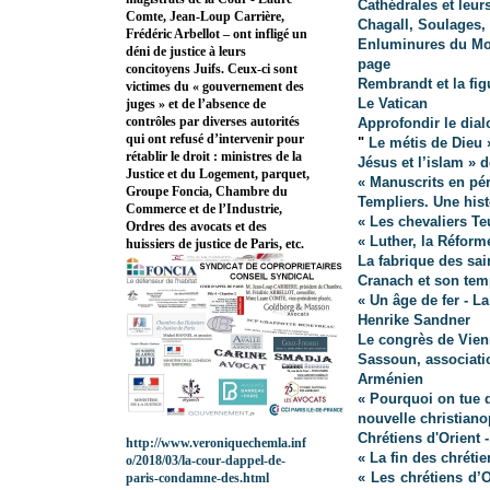
Cathédrales et leur
Comte, Jean-Loup Carrière,
Chagall, Soulages,
Frédéric Arbellot – ont infligé un
Enluminures du Moy
déni de justice à leurs
page
concitoyens Juifs. Ceux-ci sont
Rembrandt et la fig
victimes du « gouvernement des
Le Vatican
juges » et de l’absence de
contrôles par diverses autorités
Approfondir le dia
qui ont refusé d’intervenir pour
"
Le métis de Dieu 
rétablir le droit : ministres de la
Jésus et l’islam » 
Justice et du Logement, parquet,
« Manuscrits en pé
Groupe Foncia, Chambre du
Templiers. Une hist
Commerce et de l’Industrie,
« Les chevaliers Te
Ordres des avocats et des
« Luther, la Réfor
huissiers de justice de Paris, etc.
La fabrique des sa
Cranach et son te
« Un âge de fer - L
Henrike Sandner
Le congrès de Vien
Sassoun, associatio
Arménien
« Pourquoi on tue 
nouvelle christiano
Chrétiens d'Orient -
http://www.veroniquechemla.inf
« La fin des chrétie
o/2018/03/la-cour-dappel-de-
« Les chrétiens d’O
paris-condamne-des.html