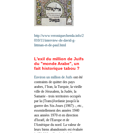
http://www.veroniquechemla.info/2
010/11/interview-de-david-g-
littman-et-de-paul.html
L'exil du million de Juifs
du "monde Arabe", un
fait historique tabou ?
Environ un million de Juifs
ont été
contraints de quitter des pays
arabes, l’Iran, la Turquie, la vieille
ville de Jérusalem, la Judée, la
Samarie - trois territoires occupés
par la (Trans)Jordanie jusqu'à la
guerre des Six-Jours (1967) -, etc.,
essentiellement des années 1940
aux années 1970 et en direction
d'Israël, de l'Europe et de
l'Amérique du nord. La valeur de
leurs biens abandonnés est évaluée