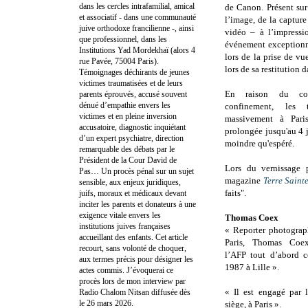
dans les cercles intrafamilial, amical
de Canon. Présent sur
et associatif - dans une communauté
l’image, de la captur
juive orthodoxe francilienne -, ainsi
vidéo – à l’impress
que professionnel, dans les
événement exceptionne
Institutions Yad Mordekhaï (alors 4
lors de la prise de vu
rue Pavée, 75004 Paris).
lors de sa restitution 
Témoignages déchirants de jeunes
victimes traumatisées et de leurs
En raison du cor
parents éprouvés, accusé souvent
dénué d’empathie envers les
confinement, les t
victimes et en pleine inversion
massivement à Paris
accusatoire, diagnostic inquiétant
prolongée jusqu'au 4 
d’un expert psychiatre, direction
moindre qu'espéré.
remarquable des débats par le
Président de la Cour David de
Lors du vernissage p
Pas… Un procès pénal sur un sujet
magazine
Terre Saint
sensible, aux enjeux juridiques,
faits".
juifs, moraux et médicaux devant
inciter les parents et donateurs à une
exigence vitale envers les
Thomas Coex
institutions juives françaises
« Reporter photograp
accueillant des enfants. Cet article
Paris, Thomas Coex
recourt, sans volonté de choquer,
l’AFP tout d’abord 
aux termes précis pour désigner les
1987 à Lille ».
actes commis. J’évoquerai ce
procès lors de mon interview par
« Il est engagé par
Radio Chalom Nitsan diffusée dès
le 26 mars 2026.
siège, à Paris ».