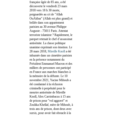
française âgée de 85 ans, a été
découverte le vendredi 23 mars
2018 vers 18 h 30 morte,
poignardée au cri de "Allah
OuAkbar" (Allah est plus grand) et
brûlée dans son appartement
parisien au 30 avenue Philippe
Auguste - 75011 Paris. Attentat
terroriste islamiste ? Rapidement, le
parquet retenait le chef d’assassinat
antisémite. La classe politique
unanime exprimait son émotion. Le
28 mars 2018,
Mireille Knoll
a été
inhumée dans un cimetière parisien
en la présence notamment du
Président Emmanuel Macron et des
milliers de personnes ont participé
en France aux marches blanches à
la mémoire de la défunte. Le 10
novembre 2021, Yacine Mihoub a
été condamné à la réclusion
criminelle à perpétuité pour le
meurtre antisémite de Mireille
Knoll, Alex Carrimbacus à 15 ans
de prison pour "vol aggravé" et
Zoulika Khellaf, mère de Mihoub, à
trois ans de prison, dont deux avec
sursis, pour avoir fait obstacle à la