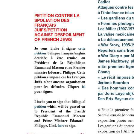
Cadiot
Attaques contre les
à l'intolérance isla
PETITION CONTRE LA
« Les gardiens du 
SPOLIATION DES
« Femmes photograp
FRANÇAIS
Lee Miller (1907-19
JUIFS/PETITION
La valise mexicain
AGAINST DESPOILMENT
OF FRENCH JEWS
« Le débarquement 
« War Story, 1995-1
Je vous invite à signer
cette
Reporters sans fron
pétition
bilingue français/anglais
« War Diary » par 
destinée à être remise au
James Nachtwey, p
Président de la République
« En première lign
Emmanuel Macron et au Premier
Chang
ministre Edouard Philippe. Cette
pétition s'impose car les Français
« Le récit impossibl
Juifs n'ont aucune organisation
Jérôme Bourdon
pour les défendre. Cliquez
ici
« Des hommes comm
pour signer.
par Joris Luyendijk
Des Prix Bayeux de
I invite you to sign that bilingual
petition
which will be passed on
« Pour la première fo
to President of the French
Sacré-Cœur de Montma
Republic
Emmanuel Macron
exposition photo sur 
and Prime Minister
Edouard
Philippe
.
Click
here
to sign.
Les gardiens du tombe
exposition de l’AFP s