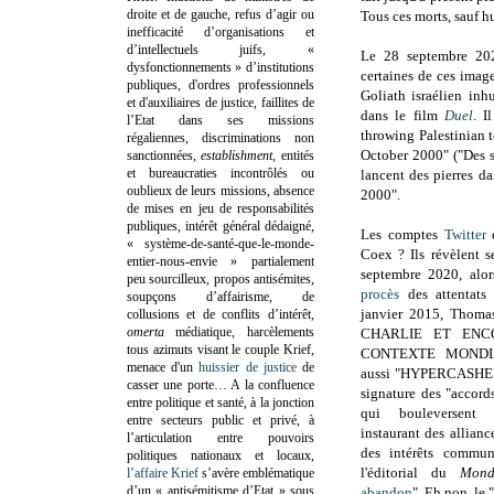
droite et de gauche, refus d’agir ou
Tous ces morts, sauf hu
inefficacité d’organisations et
d’intellectuels juifs, «
Le 28 septembre 20
dysfonctionnements » d’institutions
certaines de ces imag
publiques, d'ordres professionnels
Goliath israélien in
et d'auxiliaires de justice, faillites de
dans le film
Duel
. I
l’Etat dans ses missions
throwing Palestinian 
régaliennes, discriminations non
October 2000" ("Des so
sanctionnées,
establishment
, entités
et bureaucraties incontrôlés ou
lancent des pierres d
oublieux de leurs missions, absence
2000".
de mises en jeu de responsabilités
publiques, intérêt général dédaigné,
Les comptes
Twitter
« système-de-santé-que-le-monde-
Coex ? Ils révèlent se
entier-nous-envie » partialement
septembre 2020, alor
peu sourcilleux, propos antisémites,
procès
des attentats t
soupçons d’affairisme, de
janvier 2015, Thoma
collusions et de conflits d’intérêt,
omerta
médiatique, harcèlements
CHARLIE ET ENC
tous azimuts visant le couple Krief,
CONTEXTE MONDIAL"
menace d'un
huissier de justice
de
aussi "HYPERCASHER"
casser une porte…
A la confluence
signature des "accord
entre politique et santé, à la jonction
qui bouleversent
entre secteurs public et privé, à
instaurant des allianc
l’articulation entre pouvoirs
des intérêts commu
politiques nationaux et locaux,
l'éditorial du
Mon
l’affaire Krief
s’avère emblématique
d’un « antisémitisme d’Etat » sous
abandon
". Eh non, le 