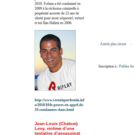
2010.
Fofana a été c
ondamné en
2009 à la réclusion criminelle à
perpétuité assortie de 22 ans de
sûreté pour avoir séquestré, torturé
et tué Ilan Halimi en 2006.
Article plus récent
Inscription à :
Publier le
http://www.veroniquechemla.inf
o/2010/10/le-proces-en-appel-de-
19-condamnes-dans.html
Jean-Louis (Chalom)
Levy, victime d’une
tentative d’assassinat