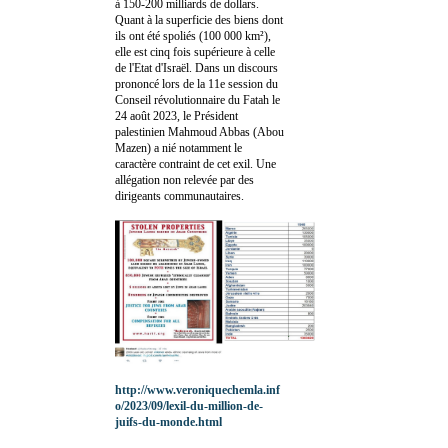
à 150-200 milliards de dollars.
Quant à la superficie des biens dont
ils ont été spoliés (100 000 km²),
elle est cinq fois supérieure à celle
de l'Etat d'Israël. Dans un discours
prononcé lors de la 11e session du
Conseil révolutionnaire du Fatah le
24 août 2023, le Président
palestinien Mahmoud Abbas (Abou
Mazen) a nié notamment le
caractère contraint de cet exil. Une
allégation non relevée par des
dirigeants communautaires.
http://www.veroniquechemla.inf
o/2023/09/lexil-du-million-de-
juifs-du-monde.html