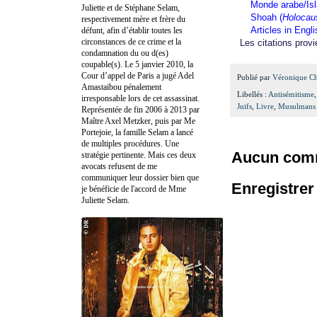
Monde arabe/Is
Juliette et de Stéphane Selam,
Shoah (
Holocau
respectivement mère et frère du
Articles in Engl
défunt, afin d’établir toutes les
circonstances de ce crime et la
Les citations pro
condamnation du ou d(es)
coupable(s). Le 5 janvier 2010, la
Cour d’appel de Paris a jugé Adel
Publié par
Véronique C
Amastaibou pénalement
Libellés :
Antisémitisme
irresponsable lors de cet assassinat.
Juifs
,
Livre
,
Musulmans
Représentée de fin 2006 à 2013 par
Maître Axel Metzker, puis par Me
Portejoie, la famille Selam a lancé
de multiples procédures. Une
Aucun comm
stratégie pertinente. Mais ces deux
avocats refusent de me
communiquer leur dossier bien que
Enregistre
je bénéficie de l'accord de Mme
Juliette Selam.