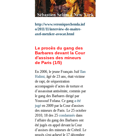
http://www.veroniquechemla.inf
o/2011/11/interview-de-maitre-
axel-metzker-avocat.html
Le procès du gang des
Barbares devant la Cour
d'assises des mineurs
de Paris (1/5)
En 2006, le jeune Français Juif
Ilan
Halimi,
âgé de 23 ans, était victime
de rapt, de séquestration
accompagnée d’actes de torture et
d’assassinat antisémite, commis par
le gang des Barbares dirigé par
Youssouf Fofana. Ce gang
a été
jugé
en 2009 par la Cour d'assises
des mineurs de Paris. Le 25 octobre
2010, 18 des 25
condamnés
dans
l’affaire du gang des Barbares ont
été jugés en appel devant la Cour
d’assises des mineurs de Créteil. Le
procès s'est achevé le 17 décembre