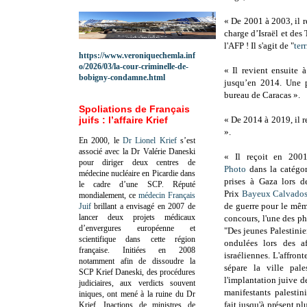
« De 2001 à 2003, il 
charge d’Israël et des 
l'AFP ! Il s'agit de "
ter
https://www.veroniquechemla.inf
o/2026/03/la-cour-criminelle-de-
« Il revient ensuite
bobigny-condamne.html
jusqu’en 2014. Une 
bureau de Caracas ».
Spoliations de Français
juifs : l’affaire Krief
« De 2014 à 2019, il 
».
En 2000, le
Dr Lionel Krief
s’est
associé avec la Dr Valérie Daneski
« Il reçoit en 20
pour diriger deux centres de
Photo
dans la catégo
médecine nucléaire en Picardie dans
prises à Gaza lors d
le cadre d’une SCP.
Réputé
Prix
Bayeux Calvado
mondialement, ce
médecin Français
de guerre pour le même
Juif
brillant a envisagé en 2007 de
lancer deux projets médicaux
concours, l'une des ph
d’envergures européenne et
"Des jeunes Palestinien
scientifique dans cette région
ondulées lors des a
française.
Initiées en 2008
israéliennes. L'affron
notamment afin de dissoudre la
sépare la ville pa
SCP Krief Daneski, des procédures
l'implantation juive de
judiciaires, aux verdicts souvent
manifestants palestini
iniques, ont mené à la ruine du Dr
fait jusqu'à présent pl
Krief.
Inactions de ministres de