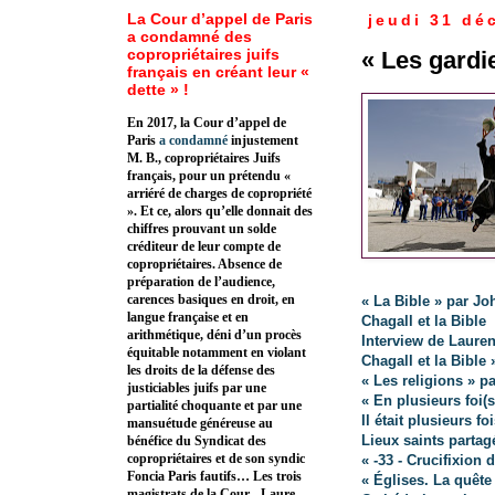
La Cour d’appel de Paris
jeudi 31 dé
a condamné des
copropriétaires juifs
« Les gardi
français en créant leur «
dette » !
En 2017, la Cour d’appel de
Paris
a condamné
injustement
M. B., copropriétaires Juifs
français, pour un prétendu «
arriéré de charges de copropriété
». Et ce, alors qu’elle donnait des
chiffres prouvant un solde
créditeur de leur compte de
copropriétaires. Absence de
préparation de l’audience,
carences basiques en droit, en
« La Bible » par J
langue française et en
Chagall et la Bible
arithmétique, déni d’un procès
Interview de Lauren
équitable notamment en violant
Chagall et la Bible 
les droits de la défense des
« Les religions » p
justiciables juifs par une
« En plusieurs foi(
partialité choquante et par une
Il était plusieurs 
mansuétude généreuse au
Lieux saints parta
bénéfice du Syndicat des
copropriétaires et de son syndic
« -33 - Crucifixion
Foncia Paris fautifs… Les trois
« Églises. La quête
magistrats de la Cour - Laure