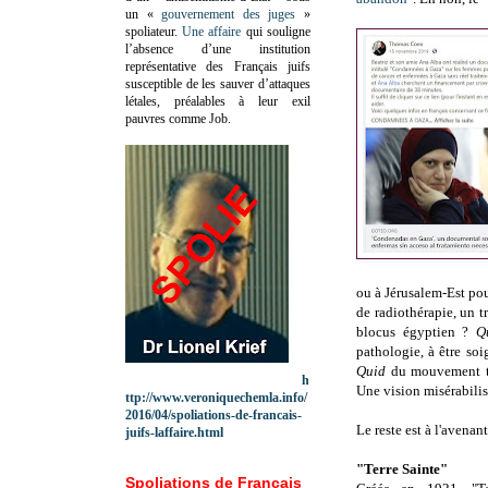
un «
gouvernement des juges
»
spoliateur.
Une affaire
qui souligne
l’absence d’une institution
représentative des Français juifs
susceptible de les sauver d’attaques
létales, préalables à leur exil
pauvres comme Job.
ou à Jérusalem-Est pou
de radiothérapie, un t
blocus égyptien ?
Q
pathologie, à être so
Quid
du mouvement te
h
Une vision misérabili
ttp://www.veroniquechemla.info/
2016/04/spoliations-de-francais-
Le reste est à l'avenant
juifs-laffaire.html
"Terre Sainte"
Spoliations de Français