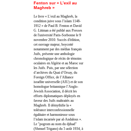
Fenton sur « L’exil au
Maghreb »
Le livre « L’exil au Maghreb, la
condition juive sous l’islam 1148-
1912 » de Paul B. Fenton et David
G. Littman a été publié aux Presses
de l'université Paris-Sorbonne le 9
novembre 2010. Succès d'édition,
cet ouvrage majeur, boycotté
notamment par des médias français
Juifs, présente une anthologie
chronologique de récits de témoins
oculaires en Algérie et au Maroc sur
les Juifs. Puis, par une sélection
d’archives du Quai d’Orsay, du
Foreign Office, de l’Alliance
israélite universelle (AIU) et de son
homologue britannique l’Anglo-
Jewish Association, il décrit les
efforts diplomatiques déployés en
faveur des Juifs maltraités au
Maghreb. Il démythifie la «
tolérance interconfessionnelle
égalitaire et harmonieuse sous
l’islam incarnée par al-Andalous ».
Le "pogrom au nom du djihad"
(Shmuel Trigano) du 5 août 1934, à