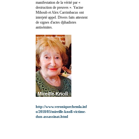
manifestation de la vérité par «
destruction de preuves ». Yacine
Mihoub et Alex Carrimbacus ont
interjeté appel. Divers faits attestent
de signes d'actes djihadistes
antisémites.
http://www.veroniquechemla.inf
o/2018/03/mireille-knoll-victime-
dun-assassinat.html