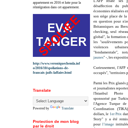
L'AFP relate ses p
appartement en 2016 et lutte pour la
désaffection du pub
réintégration dans cet appartement.
économies réalisées en
son siège place de la
en question pour n'a
Britanniques au Brexi
checking, seul résea
global", la formation 
les "soulèvements po
violences urbai
"fondamentale", n
jaunes
" -, les expositi
http://www.veroniquechemla.inf
Curieusement, l'AFP ne
o/2016/10/spoliations-de-
francais-juifs-laffaire.html
occupés", "territoires p
Parmi les Prix glanés
et journalistes reporte
Translate
l'Istanbul Photo
sponsorisé par Turki
l'Agence Turque de
Powered by
Translate
Coordination (TIK
dollars, le
1er Prix
dan
Story" y a été remi
Protection de mon blog
pour
l’image
intitulé
par le droit