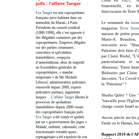
Créée en 1921, "Te
juifs : l’affaire Tanger
bimestrielle, en f
franciscaine de Terre 
Eva Tanger
est une copropriétaire
française juive habitant dans un
Le sommaire du
num
immeuble du Marais, à Paris.
Présidente du conseil syndical
magazine
Terre Sain
(1988-1998), elle s’est opposée à
maison de prière pour
des illégalités commises par des
Marie-A. Beaulieu,
copropriétaires. Emprises illégales
rencontre avec "Sha
sur des parties communes,
Palestine doit faire 
convoitise et spéculation
par Claire Riobé, "L’é
immobilières, soupçons
particularisme et u
d’antisémitisme, abus de majorité
Abensour, "Entre Israë
en Assemblées générales de
copropriétaires, « mandat
Bédouins par Claire 
temporaire » de Me Michèle
Jaccottet, "Le Covid-1
Lebossé, administratrice judiciaire,
la "Palestine" ?
renouvelé depuis 2009, experts
judiciaires partiaux, jugements
Shadia Qubti ? Une "c
iniques…
L’affaire Tanger
illustre le
"travaille pour l'Eglis
processus de spoliations
charge contre Israël ac
immobilières depuis 2000 visant
des copropriétaires français juifs.
Eva Tanger
a été ruinée et spoliée
Aucun article sur les p
par un « gouvernement des juges ».
Fatah ou le Hamas, les 
Malade, endettée, calomniée, cette
fonctionnaire retraitée quasi-
Rapport 2019 de l'A
septuagénaire a été expulsée de son