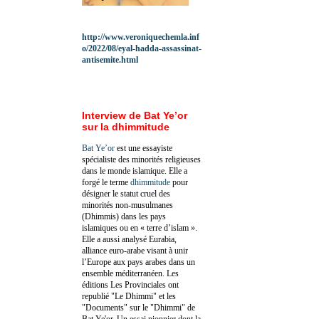
http://www.veroniquechemla.inf
o/2022/08/eyal-hadda-assassinat-
antisemite.html
Interview de Bat Ye’or
sur la dhimmitude
Bat Ye’or
est une essayiste
spécialiste des minorités religieuses
dans le monde islamique. Elle a
forgé le terme
dhimmitude
pour
désigner le statut cruel des
minorités non-musulmanes
(Dhimmis) dans les pays
islamiques ou en « terre d’islam ».
Elle a aussi analysé Eurabia,
alliance euro-arabe visant à unir
l’Europe aux pays arabes dans un
ensemble méditerranéen. Les
éditions Les Provinciales ont
republié "Le Dhimmi" et les
"Documents" sur le "Dhimmi" de
Bat Ye'or. Un essai pionnier dont la