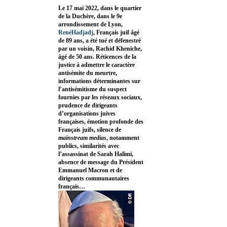
Le 17 mai 2022, dans le quartier
de la Duchère, dans le 9e
arrondissement de Lyon,
RenéHadjadj
, Français juif âgé
de 89 ans, a été tué et défenestré
par un voisin, Rachid Kheniche,
âgé de 50 ans. Réticences de la
justice à admettre le caractère
antisémite du meurtre,
informations déterminantes sur
l’antisémitisme du suspect
fournies par les réseaux sociaux,
prudence de dirigeants
d’organisations juives
françaises, émotion profonde des
Français juifs, silence de
mainstream medias
, notamment
publics, similarités avec
l’assassinat de Sarah Halimi,
absence de message du Président
Emmanuel Macron et de
dirigeants communautaires
français…