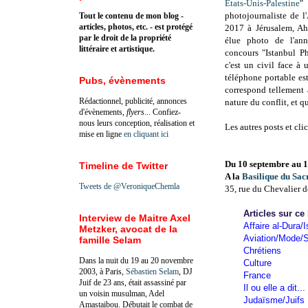
États-Unis-Palestine
"
photojournaliste de 
Tout le contenu de mon blog -
articles, photos, etc. - est protégé
2017 à Jérusalem, Ah
par le droit de la propriété
élue photo de l'an
littéraire et artistique.
concours "Istanbul P
c'est un civil face à 
téléphone portable e
Pubs, évènements
correspond tellement 
Rédactionnel, publicité, annonces
nature du conflit, et 
d'évènements,
flyers
... Confiez-
nous leurs conception, réalisation et
Les autres posts et cl
mise en ligne
en cliquant ici
Du 10 septembre au 1
Timeline de Twitter
A la
Basilique du Sa
Tweets de @VeroniqueChemla
35, rue du Chevalier d
Articles sur ce
Interview de Maitre Axel
Affaire al-Dura/I
Metzker, avocat de la
Aviation/Mode/S
famille Selam
Chrétiens
Dans la nuit du 19 au 20 novembre
Culture
2003, à Paris,
Sébastien Selam
, DJ
France
Juif de 23 ans, était assassiné par
Il ou elle a dit...
un voisin musulman, Adel
Judaïsme/Juifs
Amastaibou. Débutait le combat de