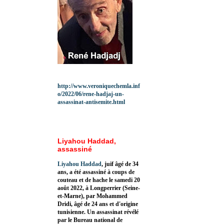
http://www.veroniquechemla.inf
o/2022/06/rene-hadjaj-un-
assassinat-antisemite.html
Liyahou Haddad,
assassiné
Liyahou Haddad
, juif âgé de 34
ans, a été assassiné à coups de
couteau et de hache le samedi 20
août 2022, à Longperrier (Seine-
et-Marne), par Mohammed
Dridi, âgé de 24 ans et d'origine
tunisienne. Un assassinat révélé
par le Bureau national de