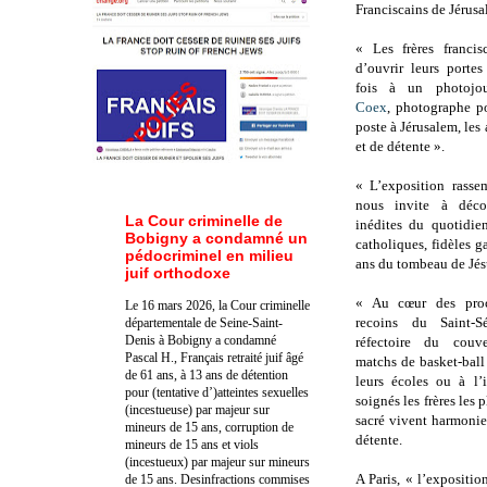
Franciscains de Jérusa
« Les frères francis
d’ouvrir leurs porte
fois à un photojou
Coex
, photographe p
poste à Jérusalem, les
et de détente ».
« L’exposition rasse
nous invite à déco
La Cour criminelle de
inédites du quotidie
Bobigny a condamné un
catholiques, fidèles 
pédocriminel en milieu
ans du tombeau de Jés
juif orthodoxe
« Au cœur des proc
Le 16 mars 2026, la Cour criminelle
recoins du Saint-S
départementale de Seine-Saint-
Denis à Bobigny a condamné
réfectoire du couv
Pascal H., Français retraité juif âgé
matchs de basket-ball
de 61 ans, à 13 ans de détention
leurs écoles ou à l’
pour (tentative d’)atteintes sexuelles
soignés les frères les
(incestueuse) par majeur sur
sacré vivent harmoni
mineurs de 15 ans, corruption de
détente.
mineurs de 15 ans et viols
(incestueux) par majeur sur mineurs
A Paris, « l’expositio
de 15 ans. Des
infractions commises