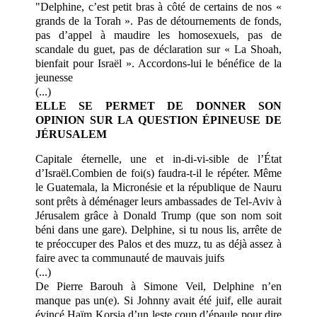
"Delphine, c’est petit bras à côté de certains de nos «
grands de la Torah ». Pas de détournements de fonds,
pas d’appel à maudire les homosexuels, pas de
scandale du guet, pas de déclaration sur « La Shoah,
bienfait pour Israël ». Accordons-lui le bénéfice de la
jeunesse
(...)
ELLE SE PERMET DE DONNER SON
OPINION SUR LA QUESTION ÉPINEUSE DE
JÉRUSALEM
Capitale éternelle, une et in-di-vi-sible de l’État
d’Israël.Combien de foi(s) faudra-t-il le répéter. Même
le Guatemala, la Micronésie et la république de Nauru
sont prêts à déménager leurs ambassades de Tel-Aviv à
Jérusalem grâce à Donald Trump (que son nom soit
béni dans une gare). Delphine, si tu nous lis, arrête de
te préoccuper des Palos et des muzz, tu as déjà assez à
faire avec ta communauté de mauvais juifs
(...)
De Pierre Barouh à Simone Veil, Delphine n’en
manque pas un(e). Si Johnny avait été juif, elle aurait
évincé Haïm Korsia d’un leste coup d’épaule pour dire