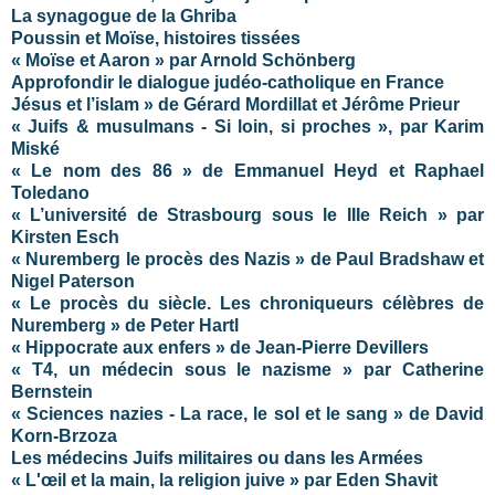
La synagogue de la Ghriba
Poussin et Moïse, histoires tissées
« Moïse et Aaron » par Arnold Schönberg
Approfondir le dialogue judéo-catholique en France
Jésus et l’islam » de Gérard Mordillat et Jérôme Prieur
« Juifs & musulmans - Si loin, si proches », par Karim
Miské
« Le nom des 86 » de Emmanuel Heyd et Raphael
Toledano
« L’université de Strasbourg sous le IIIe Reich » par
Kirsten Esch
« Nuremberg le procès des Nazis » de Paul Bradshaw et
Nigel Paterson
« Le procès du siècle. Les chroniqueurs célèbres de
Nuremberg » de Peter Hartl
« Hippocrate aux enfers » de Jean-Pierre Devillers
« T4, un médecin sous le nazisme » par Catherine
Bernstein
« Sciences nazies - La race, le sol et le sang » de David
Korn-Brzoza
Les médecins Juifs militaires ou dans les Armées
« L'œil et la main, la religion juive » par Eden Shavit