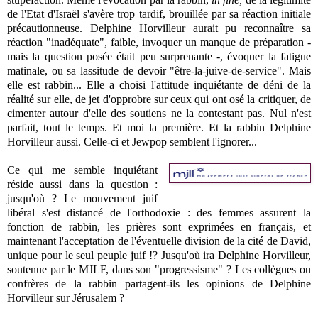
de l'Etat d'Israël s'avère trop tardif, brouillée par sa réaction initiale
précautionneuse. Delphine Horvilleur aurait pu reconnaître sa
réaction "inadéquate", faible, invoquer un manque de préparation -
mais la question posée était peu surprenante -, évoquer la fatigue
matinale, ou sa lassitude de devoir "être-la-juive-de-service". Mais
elle est rabbin... Elle a choisi l'attitude inquiétante de déni de la
réalité sur elle, de jet d'opprobre sur ceux qui ont osé la critiquer, de
cimenter autour d'elle des soutiens ne la contestant pas. Nul n'est
parfait, tout le temps. Et moi la première. Et la rabbin Delphine
Horvilleur aussi. Celle-ci et Jewpop semblent l'ignorer...
Ce qui me semble inquiétant
réside aussi dans la question :
jusqu'où ? Le mouvement juif
libéral s'est distancé de l'orthodoxie : des femmes assurent la
fonction de rabbin, les prières sont exprimées en français, et
maintenant l'acceptation de l'éventuelle division de la cité de David,
unique pour le seul peuple juif !? Jusqu'où ira Delphine Horvilleur,
soutenue par le MJLF, dans son "progressisme" ? Les collègues ou
confrères de la rabbin partagent-ils les opinions de Delphine
Horvilleur sur Jérusalem ?