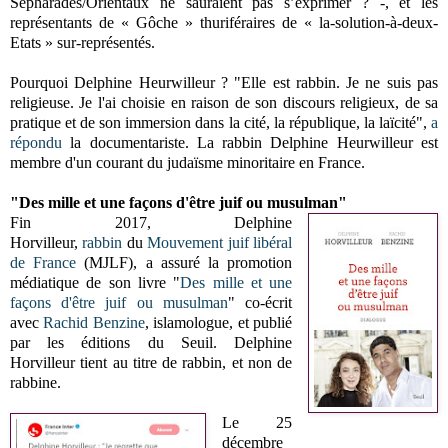
Sépharades/Orientaux ne sauraient pas s’exprimer ? -, et les
représentants de « Gôche » thuriféraires de « la-solution-à-deux-
Etats » sur-représentés.
Pourquoi Delphine Heurwilleur ? "Elle est rabbin. Je ne suis pas
religieuse. Je l'ai choisie en raison de son discours religieux, de sa
pratique et de son immersion dans la cité, la république, la laïcité",
a
répondu
la documentariste. La rabbin Delphine Heurwilleur est
membre d'un courant du judaïsme minoritaire en France.
"
Des mille et une façons d'être juif ou musulman
"
Fin 2017, Delphine
Horvilleur,
rabbin
du
Mouvement juif libéral
de France
(MJLF), a assuré la promotion
médiatique de son livre "
Des mille et une
façons d'être juif ou musulman
" co-écrit
avec
Rachid Benzine
, islamologue, et publié
par les éditions du Seuil. Delphine
Horvilleur tient au titre de rabbin, et non de
rabbine.
Le 25
décembre