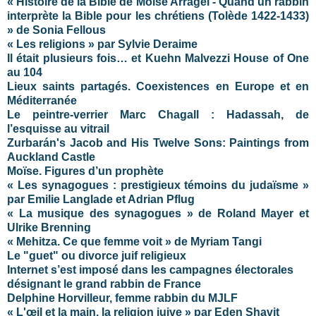
« Histoire de la Bible de Moïse Arragel - Quand un rabbin
interprète la Bible pour les chrétiens (Tolède 1422-1433)
» de Sonia Fellous
« Les religions » par Sylvie Deraime
Il était plusieurs fois… et Kuehn Malvezzi House of One
au 104
Lieux saints partagés. Coexistences en Europe et en
Méditerranée
Le peintre-verrier Marc Chagall : Hadassah, de
l’esquisse au vitrail
Zurbarán's Jacob and His Twelve Sons: Paintings from
Auckland Castle
Moïse. Figures d’un prophète
« Les synagogues : prestigieux témoins du judaïsme »
par Emilie Langlade et Adrian Pflug
« La musique des synagogues » de Roland Mayer et
Ulrike Brenning
« Mehitza. Ce que femme voit » de Myriam Tangi
Le "guet" ou divorce juif religieux
Internet s’est imposé dans les campagnes électorales
désignant le grand rabbin de France
Delphine Horvilleur, femme rabbin du MJLF
« L'œil et la main, la religion juive » par Eden Shavit