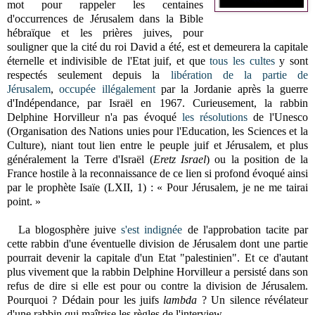
mot pour rappeler les centaines
d'occurrences de Jérusalem dans la Bible
hébraïque et les prières juives, pour
souligner que la cité du roi David a été, est et demeurera la capitale
éternelle et indivisible de l'Etat juif, et que
tous les cultes
y sont
respectés seulement depuis la
libération de la partie de
Jérusalem
,
occupée illégalement
par la Jordanie après la guerre
d'Indépendance, par Israël en 1967. Curieusement, la rabbin
Delphine Horvilleur n'a pas évoqué
les résolutions
de l'Unesco
(Organisation des Nations unies pour l'Education, les Sciences et la
Culture), niant tout lien entre le peuple juif et Jérusalem, et plus
généralement la Terre d'Israël (
Eretz Israel
) ou la position de la
France hostile à la reconnaissance de ce lien si profond évoqué ainsi
par le prophète Isaïe (LXII, 1) : « Pour Jérusalem, je ne me tairai
point. »
La blogosphère juive
s'est indignée
de l'approbation tacite par
cette rabbin d'une éventuelle division de Jérusalem dont une partie
pourrait devenir la capitale d'un Etat "palestinien". Et ce d'autant
plus vivement que la rabbin Delphine Horvilleur a persisté dans son
refus de dire si elle est pour ou contre la division de Jérusalem.
Pourquoi ? Dédain pour les juifs
lambda
? Un silence révélateur
d'une rabbin qui maîtrise les règles de l'interview.