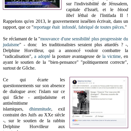
sur l'indivisibilité de Jérusalem,
capitale d'Israël, et le
blood
libel
léthal de l'Intifada II !
Rappelons qu'en 2013, le gouvernement israélien écrivait, dans un
rapport, que ce "
reportage était infondé, fabriqué de toutes pièces
."
Se réclamant de la "
mouvance d'une sensibilité plus progressiste du
judaïsme
" - donc les traditionalistes seraient plus attardés ? -,
Delphine Horvilleur, qui a annoncé vouloir combattre la
"radicalisation",
a adopté
la posture avantageuse de
la victime
, en
ayant le soutien de la "bien-pensance" "politiquement correcte",
surtout de Gôche.
Ce qui écarte les
questionnements sur son absence
de dialogue avec l'islam sur ce
qui fâche - antijudaïsme et
antisémitisme
islamiques,
dhimmitude
, exil
contraint des Juifs au XXe siècle
-, sur le soutien de la rabbin
Delphine Horvilleur aux