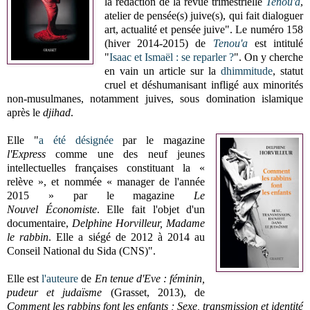
la rédaction de la revue trimestrielle
Tenou'a
,
atelier de pensée(s) juive(s), qui fait dialoguer
art, actualité et pensée juive". Le numéro 158
(hiver 2014-2015) de
Tenou'a
est intitulé
"
Isaac et Ismaël : se reparler ?
". On y cherche
en vain un article sur la
dhimmitude
, statut
cruel et déshumanisant infligé aux minorités
non-musulmanes, notamment juives, sous domination islamique
après le
djihad
.
Elle "
a été désignée
par le magazine
l'Express
comme une des neuf jeunes
intellectuelles françaises constituant la «
relève », et nommée « manager de l'année
2015 » par le magazine
Le
Nouvel Économiste
. Elle fait l'objet d'un
documentaire,
Delphine Horvilleur, Madame
le rabbin
. Elle a siégé de 2012 à 2014 au
Conseil National du Sida (CNS)".
Elle est
l'auteure
de
En tenue d'Eve : féminin,
pudeur et judaïsme
(Grasset, 2013), de
Comment les rabbins font les enfants ; Sexe, transmission et identité