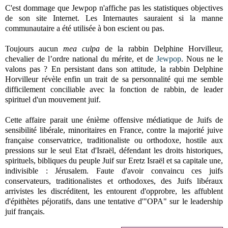
C'est dommage que Jewpop n'affiche pas les statistiques objectives
de son site Internet. Les Internautes sauraient si la manne
communautaire a été utilisée à bon escient ou pas.
Toujours aucun
mea culpa
de la rabbin Delphine Horvilleur,
chevalier de l’ordre national du mérite, et de
Jewpop
. Nous ne le
valons pas ? En persistant dans son attitude, la rabbin Delphine
Horvilleur révèle enfin un trait de sa personnalité qui me semble
difficilement conciliable avec la fonction de rabbin, de leader
spirituel d'un mouvement juif.
Cette affaire parait une énième offensive médiatique de Juifs de
sensibilité libérale, minoritaires en France, contre la majorité juive
française conservatrice, traditionaliste ou orthodoxe, hostile aux
pressions sur le seul Etat d'Israël, défendant les droits historiques,
spirituels, bibliques du peuple Juif sur Eretz Israël et sa capitale une,
indivisible : Jérusalem. Faute d'avoir convaincu ces juifs
conservateurs, traditionalistes et orthodoxes, des Juifs libéraux
arrivistes les discréditent, les entourent d'opprobre, les affublent
d'épithètes péjoratifs, dans une tentative d'"OPA" sur le leadership
juif français.