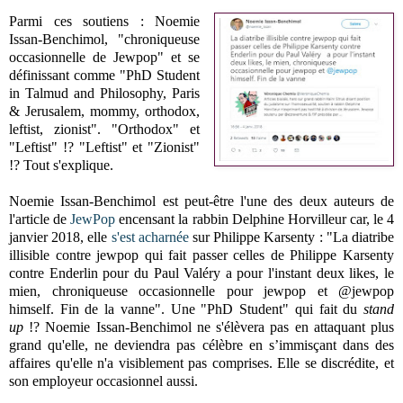
Parmi ces soutiens : Noemie
Issan-Benchimol, "chroniqueuse
occasionnelle de Jewpop" et se
définissant comme "PhD Student
in Talmud and Philosophy, Paris
& Jerusalem, mommy, orthodox,
leftist, zionist". "Orthodox" et
"Leftist" !? "Leftist" et "Zionist"
!? Tout s'explique.
Noemie Issan-Benchimol est peut-être l'une des deux auteurs de
l'article de
JewPop
encensant la rabbin Delphine Horvilleur car, le 4
janvier 2018, elle
s'est acharnée
sur Philippe Karsenty : "La diatribe
illisible contre jewpop qui fait passer celles de Philippe Karsenty
contre Enderlin pour du Paul Valéry a pour l'instant deux likes, le
mien, chroniqueuse occasionnelle pour jewpop et @jewpop
himself. Fin de la vanne". Une "PhD Student" qui fait du
stand
up
!? Noemie Issan-Benchimol ne s'élèvera pas en attaquant plus
grand qu'elle, ne deviendra pas célèbre en s’immisçant dans des
affaires qu'elle n'a visiblement pas comprises. Elle se discrédite, et
son employeur occasionnel aussi.