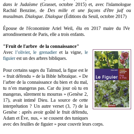
dans le Judaïsme
(Grasset, octobre 2015) et, avec l'islamologue
Rachid Benzine, de
Des mille et une façons d'être juif ou
musulman. Dialogue. Dialogue
(Éditions du Seuil, octobre 2017)
Épouse de l'économiste Ariel Weil, élu en 2017 maire du IVe
arrondissement de Paris, elle a trois enfants.
"Fruit de l'arbre de la connaissance"
Avec
l’olivier
,
le grenadier
et la vigne,
le
figuier
est un des arbres bibliques.
Pour certains sages du Talmud, la figue est le
« fruit défendu » de la Bible hébraïque. « De
l’arbre de la connaissance du bien et du mal,
tu n’en mangeras pas. Car du jour où tu en
mangeras, sûrement tu mourras » (Genèse 2,
17), avait intimé Dieu. La source de cette
interprétation ? Un autre verset (3, 7) de la
Genèse : après avoir goûté le fruit défendu,
Adam et Ève, nus, « se cousent des tuniques
avec des feuilles de figuier » pour couvrir leurs corps.