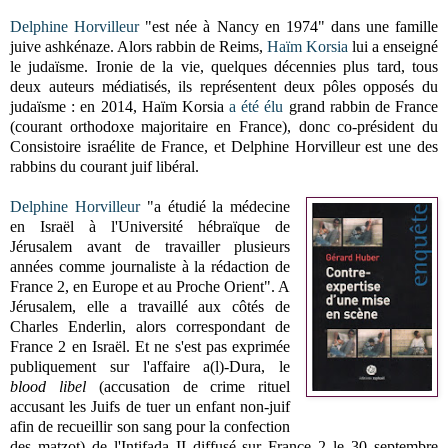
Delphine Horvilleur
"
est née à Nancy en 1974" dans une famille
juive ashkénaze. Alors rabbin de Reims,
Haïm Korsia
lui a enseigné
le
judaïsme. Ironie de la vie, quelques décennies plus tard, tous
deux auteurs médiatisés, ils représentent deux pôles opposés du
judaïsme : en 2014, Haïm Korsia
a été élu
grand rabbin de France
(courant orthodoxe majoritaire en France), donc co-président du
Consistoire israélite de France, et Delphine Horvilleur est une des
rabbins du courant juif libéral.
Delphine Horvilleur
"a étudié la médecine
en Israël à l'Université hébraïque de
Jérusalem avant de travailler plusieurs
années comme journaliste à la rédaction de
France 2, en Europe et au Proche Orient". A
Jérusalem, elle a travaillé aux côtés de
Charles Enderlin, alors correspondant de
France 2 en Israël. Et ne s'est pas exprimée
publiquement sur l'affaire a(l)-Dura, le
blood libel
(accusation de crime rituel
accusant les Juifs de tuer un enfant non-juif
afin de recueillir son sang pour la confection
des matzot) de l'Intifada II diffusé sur France 2 le 30 septembre