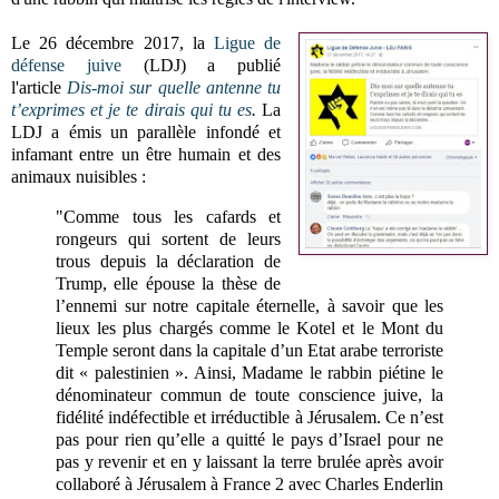
Le 26 décembre 2017, la
Ligue de
défense juive
(LDJ) a publié
l'article
Dis-moi sur quelle antenne tu
t’exprimes et je te dirais qui tu es
.
La
LDJ a émis un parallèle infondé et
infamant entre un être humain et des
animaux nuisibles :
"Comme tous les cafards et
rongeurs qui sortent de leurs
trous depuis la déclaration de
Trump, elle épouse la thèse de
l’ennemi sur notre capitale éternelle, à savoir que les
lieux les plus chargés comme le Kotel et le Mont du
Temple seront dans la capitale d’un Etat arabe terroriste
dit « palestinien ». Ainsi, Madame le rabbin piétine le
dénominateur commun de toute conscience juive, la
fidélité indéfectible et irréductible à Jérusalem. Ce n’est
pas pour rien qu’elle a quitté le pays d’Israel pour ne
pas y revenir et en y laissant la terre brulée après avoir
collaboré à Jérusalem à France 2 avec Charles Enderlin