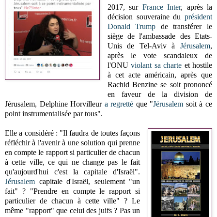
2017, sur
France Inter
, après la
décision souveraine du
président
Donald Trump
de transférer le
siège de l'ambassade des Etats-
Unis de Tel-Aviv à
Jérusalem
,
après le vote scandaleux de
l'ONU
violant sa charte
et hostile
à cet acte américain, après que
Rachid Benzine se soit prononcé
en faveur de la division de
Jérusalem, Delphine Horvilleur
a regretté
que "
Jérusalem
soit à ce
point instrumentalisée par tous".
Elle a considéré : "Il faudra de toutes façons
réfléchir à l'avenir à une solution qui prenne
en compte le rapport si particulier de chacun
à cette ville, ce qui ne change pas le fait
qu'aujourd'hui c'est la capitale d'Israël".
Jérusalem
capitale d'Israël, seulement "un
fait" ? "Prendre en compte le rapport si
particulier de chacun à cette ville" ? Le
même "rapport" que celui des juifs ? Pas un