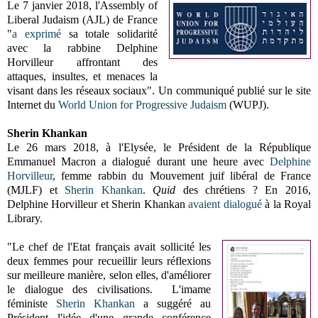
Le 7 janvier 2018, l'Assembly of
Liberal Judaism (AJL) de France
"
a exprimé
sa totale solidarité
avec la rabbine Delphine
Horvilleur affrontant des
attaques, insultes, et menaces la
visant dans les réseaux sociaux". Un communiqué publié sur le site
Internet du
World Union for Progressive Judaism
(WUPJ).
Sherin Khankan
Le 26 mars 2018, à l'Elysée, le Président de la République
Emmanuel Macron a dialogué durant une heure avec
Delphine
Horvilleur
, femme rabbin du Mouvement juif libéral de France
(MJLF) et
Sherin Khankan
.
Quid
des chrétiens ?
En 2016,
Delphine Horvilleur et Sherin Khankan
avaient dialogué
à la Royal
Library.
"Le chef de l'Etat français avait sollicité les
deux femmes pour recueillir leurs réflexions
sur meilleure manière, selon elles, d'améliorer
le dialogue des civilisations. L'imame
féministe
Sherin Khankan
a suggéré au
Président l'idée d'une grande conférence