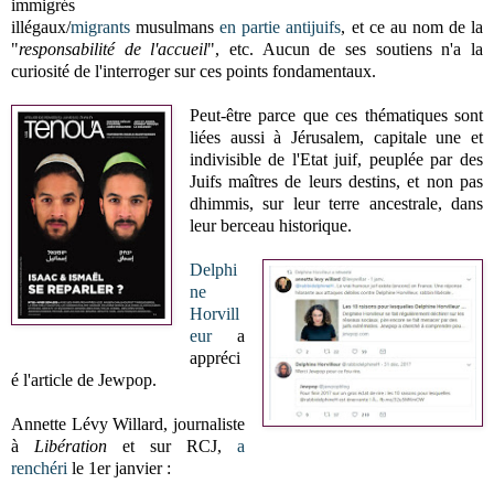
immigrés
illégaux/
migrants
musulmans
en partie antijuifs
, et ce au nom de la
"
responsabilité de l'accueil
", etc. Aucun de ses soutiens n'a la
curiosité de l'interroger sur ces points fondamentaux.
Peut-être parce que ces thématiques sont
liées aussi à Jérusalem, capitale une et
indivisible de l'Etat juif, peuplée par des
Juifs maîtres de leurs destins, et non pas
dhimmis, sur leur terre ancestrale, dans
leur berceau historique.
Delphi
ne
Horvill
eur
a
appréci
é l'article de Jewpop.
Annette Lévy Willard, journaliste
à
Libération
et sur RCJ,
a
renchéri
le 1er janvier :