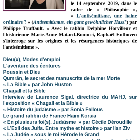
le 14 septembre 2019, dans le
cadre de « Philosophie »,
«
L'antisémitisme, une haine
ordinaire ?
» (
Antisemitismus, ein ganz gewöhnlicher Hass?
) par
Philippe Truffault. « Avec le rabbin Delphine Horvilleur et
l'historienne Marie-Anne Matard-Bonucci, Raphaël Enthoven
s'interroge sur les origines et les résurgences historiques de
l'antisémitisme ».
Dieu(x), Modes d’emploi
L'aventure des écritures
Poussin et Dieu
Qumrân, le secret des manuscrits de la mer Morte
« La Bible » par John Huston
Chagall et la Bible
Interview de Laurence Sigal, directrice du MAHJ, sur
l'exposition « Chagall et la Bible »
« Histoire du judaïsme » par Sonia Fellous
Le grand rabbin de France Haïm Korsia
« En plusieurs foi(s). Judaïsme » par Cécile Déroudille
« L’Exil des Juifs. Entre mythe et histoire » par Ilan Ziv
« La Judée » sous le roi Hérode le Grand