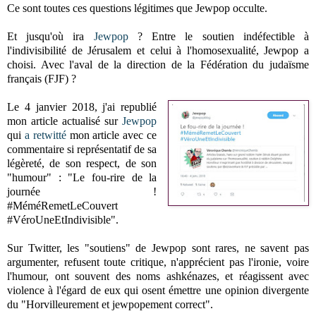
Ce sont toutes ces questions légitimes que Jewpop occulte.
Et jusqu'où ira
Jewpop
? Entre le soutien indéfectible à
l'indivisibilité de Jérusalem et celui à l'homosexualité, Jewpop a
choisi. Avec l'aval de la direction de la Fédération du judaïsme
français (FJF) ?
Le 4 janvier 2018, j'ai republié
mon article actualisé sur
Jewpop
qui
a retwitté
mon article avec ce
commentaire si représentatif de sa
légèreté, de son respect, de son
"humour" : "Le fou-rire de la
journée !
#MéméRemetLeCouvert
#VéroUneEtIndivisible".
Sur Twitter, les "soutiens" de Jewpop sont rares, ne savent pas
argumenter, refusent toute critique, n'apprécient pas l'ironie, voire
l'humour, ont souvent des noms ashkénazes, et réagissent avec
violence à l'égard de eux qui osent émettre une opinion divergente
du "Horvilleurement et jewpopement correct".