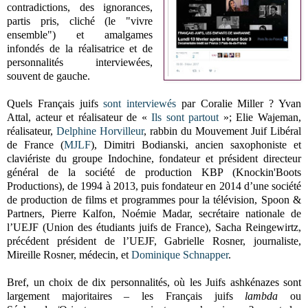
contradictions, des ignorances,
partis pris, cliché (le "vivre
ensemble") et amalgames
infondés de la réalisatrice et de
personnalités interviewées,
souvent de gauche.
Quels Français juifs
sont interviewés
par Coralie Miller ? Yvan
Attal, acteur et réalisateur de «
Ils sont partout
»; Elie Wajeman,
réalisateur,
Delphine Horvilleur
, rabbin du Mouvement Juif Libéral
de France (
MJLF
), Dimitri Bodianski, ancien saxophoniste et
claviériste du groupe Indochine, fondateur et président directeur
général de la société de production KBP (Knockin'Boots
Productions), de 1994 à 2013, puis fondateur en 2014 d’une société
de production de films et programmes pour la télévision, Spoon &
Partners, Pierre Kalfon, Noémie Madar, secrétaire nationale de
l’UEJF (Union des étudiants juifs de France), Sacha Reingewirtz,
précédent président de l’UEJF, Gabrielle Rosner, journaliste,
Mireille Rosner, médecin, et
Dominique
Schnapper
.
Bref, un choix de dix personnalités, où les Juifs ashkénazes sont
largement majoritaires – les Français juifs
lambda
ou