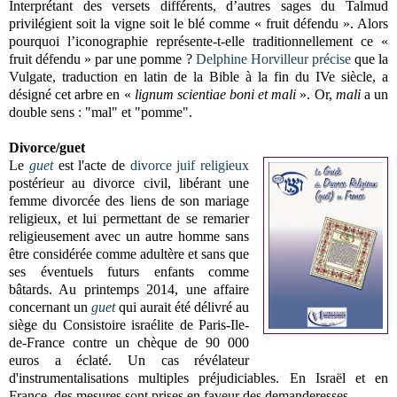
Interprétant des versets différents, d’autres sages du Talmud
privilégient soit la vigne soit le blé comme « fruit défendu ». Alors
pourquoi l’iconographie représente-t-elle traditionnellement ce «
fruit défendu » par une pomme ?
Delphine Horvilleur
précise
que la
Vulgate, traduction en latin de la Bible à la fin du IVe siècle, a
désigné cet arbre en «
lignum scientiae boni et mali
». Or,
mali
a un
double sens : "mal" et "pomme".
Divorce/guet
Le
guet
est l'acte de
divorce juif religieux
postérieur au divorce civil, libérant une
femme divorcée des liens de son mariage
religieux, et lui permettant de se remarier
religieusement avec un autre homme sans
être considérée comme adultère et sans que
ses éventuels futurs enfants comme
bâtards. Au printemps 2014, une affaire
concernant un
guet
qui aurait été délivré au
siège du Consistoire israélite de Paris-Ile-
de-France contre un chèque de 90 000
euros a éclaté. Un cas révélateur
d'instrumentalisations multiples préjudiciables. En Israël et en
France, des mesures sont prises en faveur des demanderesses.