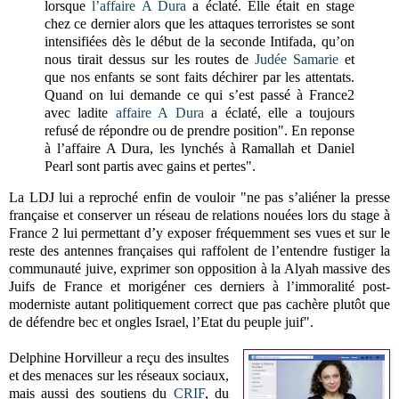
lorsque
l’affaire A Dura
a éclaté. Elle était en stage
chez ce dernier alors que les attaques terroristes se sont
intensifiées dès le début de la seconde Intifada, qu’on
nous tirait dessus sur les routes de
Judée Samarie
et
que nos enfants se sont faits déchirer par les attentats.
Quand on lui demande ce qui s’est passé à France2
avec ladite
affaire A Dura
a éclaté, elle a toujours
refusé de répondre ou de prendre position". En reponse
à l’affaire A Dura, les lynchés à Ramallah et Daniel
Pearl sont partis avec gains et pertes".
La LDJ lui a reproché enfin de vouloir "ne pas s’aliéner la presse
française et conserver un réseau de relations nouées lors du stage à
France 2 lui permettant d’y exposer fréquemment ses vues et sur le
reste des antennes françaises qui raffolent de l’entendre fustiger la
communauté juive, exprimer son opposition à la Alyah massive des
Juifs de France et morigéner ces derniers à l’immoralité post-
moderniste autant politiquement correct que pas cachère plutôt que
de défendre bec et ongles Israel, l’Etat du peuple juif".
Delphine Horvilleur a reçu des insultes
et des menaces sur les réseaux sociaux,
mais aussi des soutiens du
CRIF
, du