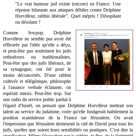
"Le vrai humour juif existe (encore) en France. Une
réponse hilarante aux attaques débiles contre Delphine
Horvilleur, rabbin libérale". Quel mépris ! Désopilant
ou désolant ?
Comme Jewpop, Delphine
Horvilleur ne semble pas avoir été
effleurée par l'idée qu'elle a déçu,
et peut-être pas seulement les juifs
orthodoxes ou traditionalistes.
Peut-être que des juifs libéraux, de
sa synagogue, ont été pour le
moins déconcertés. D'une rabbin
cultivée et télégénique, philosophe
à l'aisance verbale éclatante, on
espérait mieux. Peut-être trop. Sur
une radio du service public partial à
l'égard d'Israël, on pensait que Delphine Horvilleur mettrait son
talent au service du judaïsme, voire qu'elle fustigerait habilement la
position scandaleuse de la France sur Jérusalem. On avait
l'impression que Jérusalem demeurait la cité de David pour tous les
juifs, quelles que soient leurs sensibilités ou pratiques. C'est dire la
stupéfaction. Même l'évocation par la rabbin,
in fine,
de la légitimité