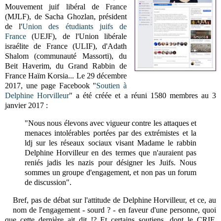
Mouvement juif libéral de France
(MJLF), de Sacha Ghozlan, président
de l'
Union des étudiants juifs de
France
(UEJF), de l'Union libérale
israélite de France (ULIF), d'Adath
Shalom (communauté Massorti), du
Beit Haverim, du Grand Rabbin de
France Haïm Korsia... Le 29 décembre
2017, une page Facebook "
Soutien à
Delphine Horvilleur
" a été créée et a réuni 1580 membres au 3
janvier 2017 :
"Nous nous élevons avec vigueur contre les attaques et
menaces intolérables portées par des extrémistes et la
ldj sur les réseaux sociaux visant Madame le rabbin
Delphine Horvilleur en des termes que n'auraient pas
reniés jadis les nazis pour désigner les Juifs. Nous
sommes un groupe d'engagement, et non pas un forum
de discussion".
Bref, pas de débat sur l'attitude de Delphine Horvilleur, et ce, au
nom de l'engagement - sourd ? - en faveur d'une personne, quoi
que cette dernière ait dit !? Et certains soutiens, dont le CRIF,