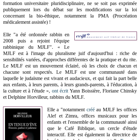
formation universitaire pluridisciplinaire, ne se soit pas exprimée
publiquement lors du débat sur les modifications sur la loi
concernant la bio-éthique, notamment la PMA (Procréation
médicalement assistée) !
Elle "a été ordonnée rabbin en
2008 puis a rejoint l'équipe
rabbinique du MJLF". « Le
MJLF est à l'image du pluralisme juif d'aujourd'hui : riche de
sensibilités variées, d'approches différentes de la pratique et du rite.
Le MJLF est un mouvement éclairé, où les choix de chacun et
chacune sont respectés. Le MJLF est une communauté dans
laquelle le judaïsme est vivant et audacieux, et qui fait la part belle
aux enfants, à leurs parents, à leurs grands-parents, à l'éducation, à
la culture et à l'étude »,
ont écrit
Yann Boissière, Floriane Chinsky
et Delphine Horvilleur, rabbins du MJLF.
Elle a "notamment
créé
au MJLF les offices
Alef et Zimra, offices musicaux pour les
enfants et l'ensemble de la communauté ainsi
que le Café Biblique, un cercle d'étude
interactif. Elle est également la directrice de