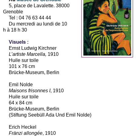
5, place de Lavalette. 38000
Grenoble
Tel :
04 76 63 44 44
Du mercredi au lundi de 10
h à 18 h 30
Visuels :
Ernst Ludwig Kirchner
L’artiste Marcella,
1910
Huile sur toile
101 x
76 cm
Brücke-Museum, Berlin
Emil Nolde
Maisons frisonnes I
, 1910
Huile sur toile
64 x
84 cm
Brücke-Museum, Berlin
(Stiftung Seebüll Ada Und Emil Nolde)
Erich Heckel
Fränzi allongée
, 1910