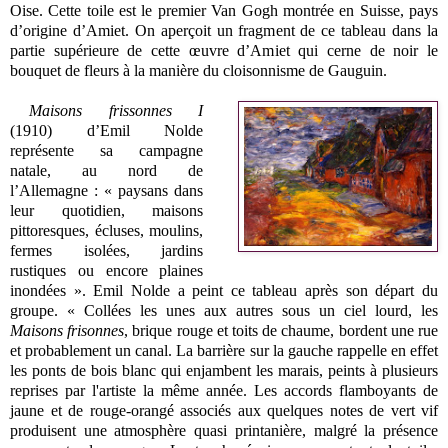
Oise. Cette toile est le premier Van Gogh montrée en Suisse, pays
d’origine d’Amiet. On aperçoit un fragment de ce tableau dans la
partie supérieure de cette œuvre d’Amiet qui cerne de noir le
bouquet de fleurs à la manière du cloisonnisme de Gauguin.
Maisons frissonnes I
(1910) d’Emil Nolde
représente sa campagne
natale, au nord de
l’Allemagne : « paysans dans
leur quotidien, maisons
pittoresques, écluses, moulins,
fermes isolées, jardins
rustiques ou encore plaines
inondées ». Emil Nolde a peint ce tableau après son départ du
groupe. « Collées les unes aux autres sous un ciel lourd, les
Maisons frisonnes
, brique rouge et toits de chaume, bordent une rue
et probablement un canal. La barrière sur la gauche rappelle en effet
les ponts de bois blanc qui enjambent les marais, peints à plusieurs
reprises par l'artiste la même année. Les accords flamboyants de
jaune et de rouge-orangé associés aux quelques notes de vert vif
produisent une atmosphère quasi printanière, malgré la présence