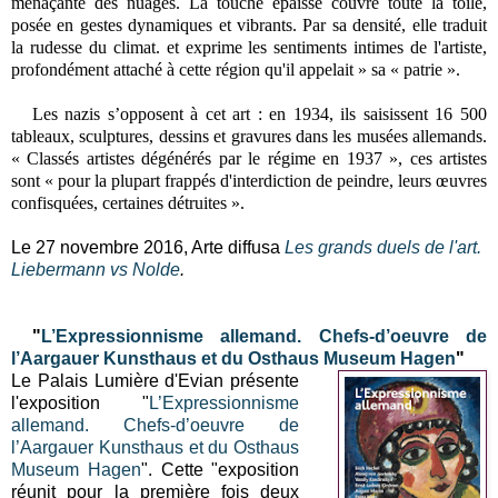
menaçante des nuages. La touche épaisse couvre toute la toile,
posée en gestes dynamiques et vibrants. Par sa densité, elle traduit
la rudesse du climat. et exprime les sentiments intimes de l'artiste,
profondément attaché à cette région qu'il appelait » sa « patrie ».
Les nazis s’opposent à cet art : en 1934, ils saisissent 16 500
tableaux, sculptures, dessins et gravures dans les musées allemands.
« Classés artistes dégénérés par le régime en 1937 », ces artistes
sont « pour la plupart frappés d'interdiction de peindre, leurs œuvres
confisquées, certaines détruites ».
Le 27 novembre 2016, Arte diffusa
Les grands duels de l'art.
Liebermann vs Nolde
.
"
L’Expressionnisme allemand. Chefs-d’oeuvre de
l’Aargauer Kunsthaus et du Osthaus Museum Hagen
"
Le Palais Lumière d'Evian présente
l'exposition "
L’Expressionnisme
allemand. Chefs-d’oeuvre de
l’Aargauer Kunsthaus et du Osthaus
Museum Hagen
".
Cette "exposition
réunit pour la première fois deux