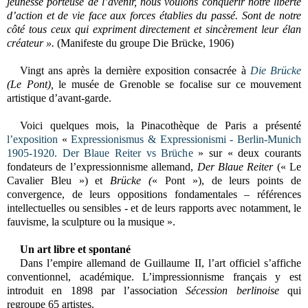
jeunesse porteuse de l’avenir, nous voulons conquérir notre liberté
d’action et de vie face aux forces établies du passé. Sont de notre
côté tous ceux qui expriment directement et sincèrement leur élan
créateur ».
(
Manifeste du groupe Die Brücke, 1906)
Vingt ans après la dernière exposition consacrée à
Die Brücke
(Le Pont),
le musée de Grenoble se focalise sur ce mouvement
artistique d’avant-garde.
Voici quelques mois, la Pinacothèque de Paris a présenté
l’exposition
«
Expressionismus & Expressionismi - Berlin-Munich
1905-1920. Der Blaue Reiter vs Brüche
» sur « deux courants
fondateurs de l’expressionnisme allemand,
Der Blaue Reiter
(
« Le
Cavalier Bleu ») et
Brücke (
« Pont »), de leurs points de
convergence, de leurs oppositions fondamentales – références
intellectuelles ou sensibles - et de leurs rapports avec notamment, le
fauvisme, la sculpture ou la musique ».
Un art libre et spontané
Dans l’empire allemand de Guillaume II, l’art officiel s’affiche
conventionnel, académique. L’impressionnisme français y est
introduit en 1898 par l’association
Sécession berlinoise
qui
regroupe 65 artistes.