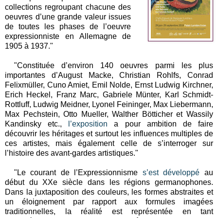
collections regroupant chacune des
oeuvres d’une grande valeur issues
de toutes les phases de l’oeuvre
expressionniste en Allemagne de
1905 à 1937."
"Constituée d’environ 140 oeuvres parmi les plus
importantes d’August Macke, Christian Rohlfs, Conrad
Felixmüller, Cuno Amiet, Emil Nolde, Ernst Ludwig Kirchner,
Erich Heckel, Franz Marc, Gabriele Münter, Karl Schmidt-
Rottluff, Ludwig Meidner, Lyonel Feininger, Max Liebermann,
Max Pechstein, Otto Mueller, Walther Bötticher et Wassily
Kandinsky etc.,
l’exposition
a pour ambition de faire
découvrir les héritages et surtout les influences multiples de
ces artistes, mais également celle de s’interroger sur
l’histoire des avant-gardes artistiques."
"Le courant de l’Expressionnisme
s’est développé
au
début du XXe siècle dans les régions germanophones.
Dans la juxtaposition des couleurs, les formes abstraites et
un éloignement par rapport aux formules imagées
traditionnelles, la réalité est représentée en tant