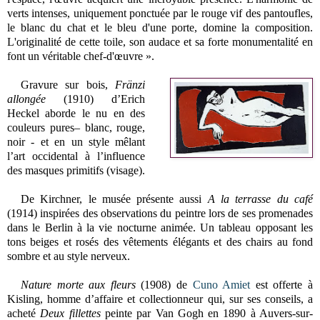
verts intenses, uniquement ponctuée par le rouge vif des pantoufles,
le blanc du chat et le bleu d'une porte, domine la composition.
L'originalité de cette toile, son audace et sa forte monumentalité en
font un véritable chef-d'œuvre ».
Gravure sur bois,
Fränzi
allongée
(1910) d’Erich
Heckel aborde le nu en des
couleurs pures– blanc, rouge,
noir - et en un style mêlant
l’art occidental à l’influence
des masques primitifs (visage).
De Kirchner, le musée présente aussi
A la terrasse du café
(1914) inspirées des observations du peintre lors de ses promenades
dans le Berlin à la vie nocturne animée. Un tableau opposant les
tons beiges et rosés des vêtements élégants et des chairs au fond
sombre et au style nerveux.
Nature morte aux fleurs
(1908) de
Cuno Amiet
est offerte à
Kisling, homme d’affaire et collectionneur qui, sur ses conseils, a
acheté
Deux fillettes
peinte par Van Gogh en 1890 à Auvers-sur-