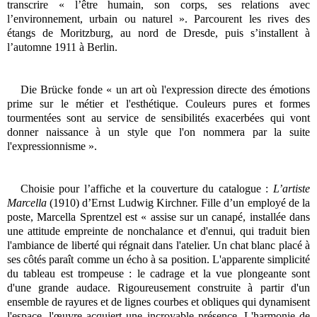
transcrire « l’être humain, son corps, ses relations avec
l’environnement, urbain ou naturel ». Parcourent les rives des
étangs de Moritzburg, au nord de Dresde, puis s’installent à
l’automne 1911 à Berlin.
Die Brücke fonde « un art où l'expression directe des émotions
prime sur le métier et l'esthétique. Couleurs pures et formes
tourmentées sont au service de sensibilités exacerbées qui vont
donner naissance à un style que l'on nommera par la suite
l'expressionnisme ».
Choisie pour l’affiche et la couverture du catalogue :
L’artiste
Marcella
(1910) d’Ernst Ludwig Kirchner. Fille d’un employé de la
poste, Marcella Sprentzel
est « assise sur un canapé, installée dans
une attitude empreinte de nonchalance et d'ennui, qui traduit bien
l'ambiance de liberté qui régnait dans l'atelier. Un chat blanc placé à
ses côtés paraît comme un écho à sa position. L'apparente simplicité
du tableau est trompeuse : le cadrage et la vue plongeante sont
d'une grande audace. Rigoureusement construite à partir d'un
ensemble de rayures et de lignes courbes et obliques qui dynamisent
l'espace, l'œuvre acquiert une incroyable présence. L'harmonie de