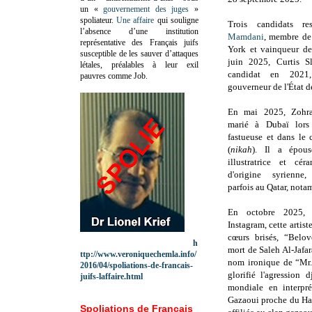
un «
gouvernement des juges
»
spoliateur.
Une affaire
qui souligne
Trois candidats r
l’absence d’une institution
Mamdani
,
membre de 
représentative des Français juifs
York et vainqueur d
susceptible de les sauver d’attaques
juin 2025
,
Curtis S
létales, préalables à leur exil
candidat en 202
pauvres comme Job.
gouverneur de l'État 
En mai 2025, Zohra
marié à Dubaï lors
fastueuse et dans le
(
nikah
). Il a épo
illustratrice et cé
d'origine syrienn
parfois au Qatar, not
En octobre 2025,
Instagram, cette artist
cœurs brisés,
“Belov
h
mort de
Saleh Al-Jafa
ttp://www.veroniquechemla.info/
nom ironique de “Mr.
2016/04/spoliations-de-francais-
glorifié l'agression
juifs-laffaire.html
mondiale en interpr
Gazaoui proche du Ham
Spoliations de Français