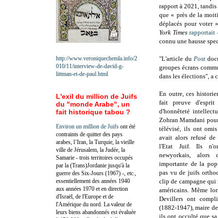
rapport à 2021, tandis
que « près de la moiti
déplacés pour voter 
York Times
rapportait
connu une hausse spec
http://www.veroniquechemla.info/2
"L'article du
Post
doc
010/11/interview-de-david-g-
groupes écrans commun
littman-et-de-paul.html
dans les élections", a
En outre, ces historie
L'exil du million de Juifs
fait preuve d'esprit
du "monde Arabe", un
d'honnêteté intellect
fait historique tabou ?
Zohran Mamdani pour s
Environ un million de Juifs
ont été
télévisé, ils ont omi
contraints de quitter des pays
avait alors refusé de
arabes, l’Iran, la Turquie, la vieille
l'Etat Juif. Ils n
ville de Jérusalem, la Judée, la
newyorkais, alors 
Samarie - trois territoires occupés
importante de la pop
par la (Trans)Jordanie jusqu'à la
pas vu de juifs ortho
guerre des Six-Jours (1967) -, etc.,
essentiellement des années 1940
clip de campagne qui 
aux années 1970 et en direction
américains. Même lor
d'Israël, de l'Europe et de
Devillers ont comp
l'Amérique du nord. La valeur de
(1882-1947), maire de
leurs biens abandonnés est évaluée
ils ont occulté que sa