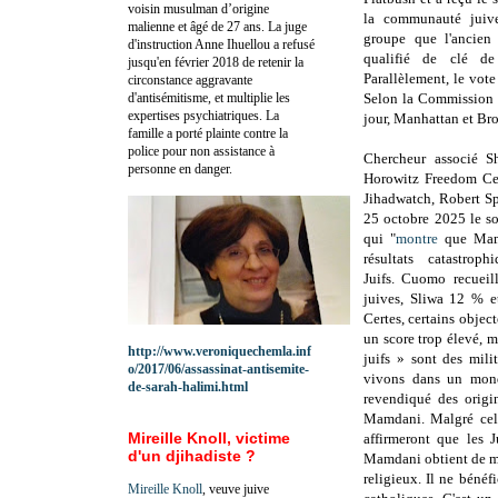
voisin musulman d’origine
la communauté juiv
malienne et âgé de 27 ans. La juge
groupe que l'ancien
d'instruction Anne Ihuellou a refusé
qualifié de clé de
jusqu'en février 2018 de retenir la
Parallèlement, le vot
circonstance aggravante
d'antisémitisme, et multiplie les
Selon la Commission é
expertises psychiatriques. La
jour, Manhattan et Broo
famille a porté plainte contre la
police pour non assistance à
C
hercheur associé 
personne en danger.
Horowitz Freedom Cen
Jihadwatch, Robert Sp
25 octobre 2025 le
s
qui "
montre
que Mamd
résultats catastrop
Juifs.
Cuomo recueil
juives, Sliwa 12 % 
Certes, certains objec
un score trop élevé, m
http://www.veroniquechemla.inf
juifs » sont des mili
o/2017/06/assassinat-antisemite-
vivons dans un mon
de-sarah-halimi.html
revendiqué des origi
Mamdani. Malgré cela,
Mireille Knoll, victime
affirmeront que les 
d'un djihadiste ?
Mamdani obtient de ma
religieux.
Il ne bénéf
Mireille Knoll
, veuve juive