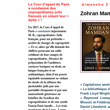
La Cour d’appel de Paris
dimanche 2
a condamné des
copropriétaires juifs
Zohran Ma
français en créant leur «
dette » !
En 2017, la Cour d’appel de
Paris
a condamné
injustement
M. B., copropriétaires Juifs
français, pour un prétendu «
arriéré de charges de copropriété
». Et ce, alors qu’elle donnait des
chiffres prouvant un solde
créditeur de leur compte de
copropriétaires. Absence de
préparation de l’audience,
carences basiques en droit, en
langue française et en
arithmétique, déni d’un procès
équitable notamment en violant
les droits de la défense des
« Capitalisme améri
justiciables juifs par une
« La bibliothèque d
partialité choquante et par une
Frank Lloyd Wright 
mansuétude généreuse au
« Raymond Loewy,
bénéfice du Syndicat des
copropriétaires et de son syndic
Missolz et Frédéri
Foncia Paris fautifs… Les trois
Daniel Libeskind, a
magistrats de la Cour - Laure