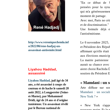
"En ce début de Sh
pensées pour la syn
qui m'a généreusemen
moment de partage.
Avec moi, Paris ne céd
et de discrimination."
Une formule déjà e
l'antisémitisme.
http://www.veroniquechemla.inf
Le 6 novembre 2025,
o/2022/06/rene-hadjaj-un-
et Président des Répu
assassinat-antisemite.html
affirmant qu'elle étai
aux élections municip
La mairie parisienne 
aurait sa chance avec
aient choisi Rachida D
Liyahou Haddad,
assassiné
soutien du Président
Liyahou Haddad
, juif âgé de 34
« Mamdani : un so
ans, a été assassiné à coups de
Arte diffuse sur so
couteau et de hache le samedi 20
Mamdani : un sociali
août 2022, à Longperrier (Seine-
et-Marne), par Mohammed
New York ?
»
Dridi, âgé de 24 ans et d'origine
tunisienne. Un assassinat révélé
« New York s'appr
par le Bureau national de
nouveau maire. Et le 