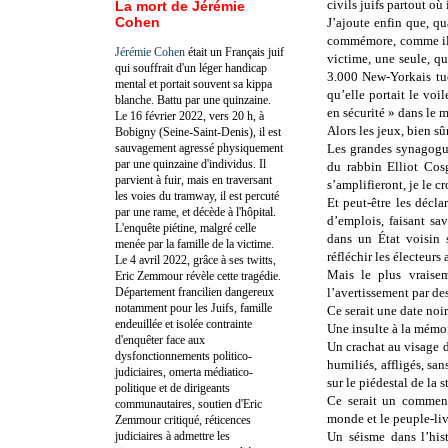
civils juifs partout où
La mort de Jérémie
Cohen
J’ajoute enfin que, q
commémore, comme il s
Jérémie Cohen
était un Français juif
victime, une seule, qu
qui souffrait d'un léger handicap
3.000 New-Yorkais tué
mental et portait souvent sa kippa
qu’elle portait le voil
blanche. Battu par une quinzaine.
en sécurité » dans le m
Le 16 février 2022, vers 20 h, à
Alors les jeux, bien sûr
Bobigny (Seine-Saint-Denis), il est
sauvagement agressé physiquement
Les grandes synagogu
par une quinzaine d'individus. Il
du rabbin Elliot Cosg
parvient à fuir, mais en traversant
s’amplifieront, je le c
les voies du tramway, il est percuté
Et peut-être les décla
par une rame, et décède à l'hôpital.
d’emplois, faisant savo
L'enquête piétine, malgré celle
dans un État voisin 
menée par la famille de la victime.
réfléchir les électeurs
Le 4 avril 2022, grâce à ses twitts,
Mais le plus vraise
Eric Zemmour révèle cette tragédie.
Département francilien dangereux
l’avertissement par de
notamment pour les Juifs, famille
Ce serait une date noi
endeuillée et isolée contrainte
Une insulte à la mémoi
d'enquêter face aux
Un crachat au visage 
dysfonctionnements politico-
humiliés, affligés, san
judiciaires, omerta médiatico-
sur le piédestal de la s
politique et de dirigeants
Ce serait un commenc
communautaires, soutien d'Eric
monde et le peuple-liv
Zemmour critiqué, réticences
judiciaires à admettre les
Un séisme dans l’his