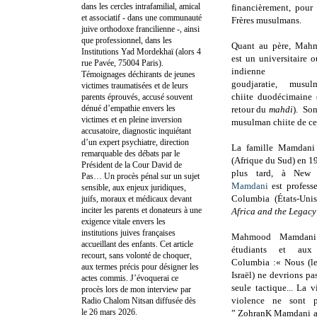
dans les cercles intrafamilial, amical
financièrement, pour
et associatif - dans une communauté
Frères musulmans.
juive orthodoxe francilienne -, ainsi
que professionnel, dans les
Quant au père, Mah
Institutions Yad Mordekhaï (alors 4
est un universitaire 
rue Pavée, 75004 Paris).
indienne
Témoignages déchirants de jeunes
goudjaratie,
musul
victimes traumatisées et de leurs
chiite duodécimaine 
parents éprouvés, accusé souvent
dénué d’empathie envers les
retour du
mahdi
). Son
victimes et en pleine inversion
musulman chiite de ce
accusatoire, diagnostic inquiétant
d’un expert psychiatre, direction
La famille Mamdani 
remarquable des débats par le
(Afrique du Sud) en 1
Président de la Cour David de
plus tard, à New
Pas… Un procès pénal sur un sujet
Mamdani
est profes
sensible, aux enjeux juridiques,
Columbia (États-Unis
juifs, moraux et médicaux devant
inciter les parents et donateurs à une
Africa and the Legacy
exigence vitale envers les
institutions juives françaises
Mahmood Mamdani
accueillant des enfants. Cet article
étudiants et aux
recourt, sans volonté de choquer,
Columbia :
« Nous (l
aux termes précis pour désigner les
Israël) ne devrions pas
actes commis. J’évoquerai ce
seule tactique... La 
procès lors de mon interview par
violence ne sont p
Radio Chalom Nitsan diffusée dès
le 26 mars 2026.
”
ZohranK Mamdani a d