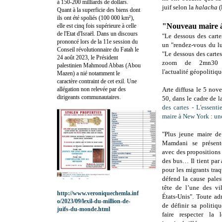
à 150-200 milliards de dollars.
juif selon la
halacha
(
Quant à la superficie des biens dont
ils ont été spoliés (100 000 km²),
"Nouveau maire à
elle est cinq fois supérieure à celle
de l'Etat d'Israël. Dans un discours
"Le dessous des cartes
prononcé lors de la 11e session du
un "rendez-vous du l
Conseil révolutionnaire du Fatah le
"Le dessous des cartes 
24 août 2023, le Président
zoom de 2mn30 p
palestinien Mahmoud Abbas (Abou
l'actualité géopolitiqu
Mazen) a nié notamment le
caractère contraint de cet exil. Une
allégation non relevée par des
Arte diffusa le 5 no
dirigeants communautaires.
50, dans le cadre de la
des cartes - L'essentie
maire à New York : une
"Plus jeune maire de
Mamdani se présente
avec des propositions 
des bus… Il tient par a
pour les migrants tra
défend la cause pales
tête de l’une des vi
http://www.veroniquechemla.inf
États-Unis". Toute ad
o/2023/09/lexil-du-million-de-
de définir sa politiq
juifs-du-monde.html
faire respecter la 