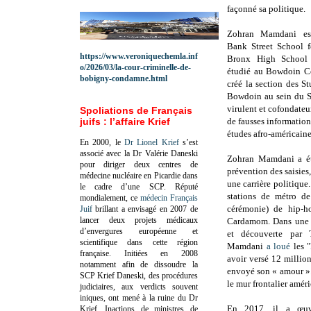
façonné sa politique.
Zohran Mamdani es
Bank Street School f
https://www.veroniquechemla.inf
Bronx High School 
o/2026/03/la-cour-criminelle-de-
étudié au Bowdoin Co
bobigny-condamne.html
créé la section des St
Bowdoin au sein du SJ
virulent et cofondateur
Spoliations de Français
juifs : l’affaire Krief
de fausses informations
études afro-américaine
En 2000, le
Dr Lionel Krief
s’est
associé avec la Dr Valérie Daneski
Zohran Mamdani a ét
pour diriger deux centres de
prévention des saisies
médecine nucléaire en Picardie dans
une carrière politique.
le cadre d’une SCP.
Réputé
stations de métro 
mondialement, ce
médecin Français
cérémonie) de hip-
Juif
brillant a envisagé en 2007 de
lancer deux projets médicaux
Cardamom. Dans une 
d’envergures européenne et
et découverte par 
scientifique dans cette région
Mamdani
a loué
les "
française.
Initiées en 2008
avoir versé 12 million
notamment afin de dissoudre la
envoyé son « amour ». 
SCP Krief Daneski, des procédures
le mur frontalier amér
judiciaires, aux verdicts souvent
iniques, ont mené à la ruine du Dr
En 2017, il a œuv
Krief.
Inactions de ministres de