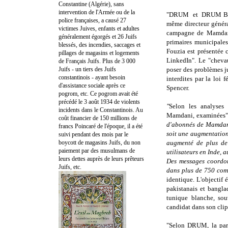
Constantine (Algérie), sans
intervention de l'Armée ou de la
"DRUM et DRUM B
police françaises, a causé 27
même directeur génér
victimes Juives, enfants et adultes
campagne de Mamdan
généralement égorgés et 26 Juifs
primaires municipale
blessés, des incendies, saccages et
Fouzia est présentée 
pillages de magasins et logements
LinkedIn". Le "chev
de Français Juifs. Plus de 3 000
Juifs - un tiers des Juifs
poser des problèmes 
constantinois - ayant besoin
interdites par la loi 
d'assistance sociale après ce
Spencer.
pogrom, etc. Ce pogrom avait été
précédé le 3 août 1934 de violents
"
Selon les analyses
incidents dans le Constantinois. Au
Mamdani, examinées"
coût financier de 150 millions de
d'abonnés de Mamdani
francs Poincaré de l'époque, il a été
soit une augmentation
suivi pendant des mois par le
boycott de magasins Juifs, du non
augmenté de plus d
paiement par des musulmans de
utilisateurs en Inde, 
leurs dettes auprès de leurs prêteurs
Des messages coordon
Juifs, etc.
dans plus de 750 com
identique. L'objectif 
pakistanais et bangl
tunique blanche, sou
candidat dans son clip
"Selon DRUM, la part