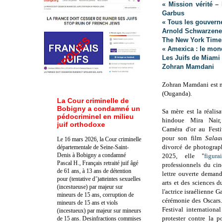
« Mission vérité 
Garbus
« Tous les gouvern
Arnold Schwarzene
The New York Time
« Amexica : le mond
Les Juifs de Miami
Zohran Mamdani
Zohran Mamdani est 
(Ouganda).
La Cour criminelle de
Bobigny a condamné un
Sa mère est la réalis
pédocriminel en milieu
hindoue Mira Nair,
juif orthodoxe
Caméra d'or au Fest
pour son film
Sala
Le 16 mars 2026, la Cour criminelle
divorcé de
photograp
départementale de Seine-Saint-
Denis à Bobigny a condamné
2025, elle "
figurai
Pascal H., Français retraité juif âgé
professionnels du ci
de 61 ans, à 13 ans de détention
lettre ouverte deman
pour (tentative d’)atteintes sexuelles
arts et des sciences d
(incestueuse) par majeur sur
l'actrice israélienne G
mineurs de 15 ans, corruption de
cérémonie des Oscars.
mineurs de 15 ans et viols
Festival internation
(incestueux) par majeur sur mineurs
protester contre la p
de 15 ans. Des
infractions commises