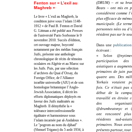
(DRUM) – et sa bra
Fenton sur « L’exil au
Maghreb »
Beats – ont mis en pl
considèrent comme l’o
Le livre « L’exil au Maghreb, la
plus efficace de mémoi
condition juive sous l’islam 1148-
municipale. (Le terme
1912 » de Paul B. Fenton et David
personnes nées ou d’o
G. Littman a été publié aux Presses
résident pas sur le so
de l'université Paris-Sorbonne le 9
novembre 2010. Succès d'édition,
cet ouvrage majeur, boycotté
Dans une
publicatio
notamment par des médias français
écrivant :
Juifs, présente une anthologie
«
Selon @nytim
chronologique de récits de témoins
participation des
oculaires en Algérie et au Maroc sur
asiatiques a augment
les Juifs. Puis, par une sélection
primaires de juin pa
d’archives du Quai d’Orsay, du
quatre ans. Des mil
Foreign Office, de l’Alliance
Yorkais votaient p
israélite universelle (AIU) et de son
homologue britannique l’Anglo-
fois
.
Ce n'était pas 
Jewish Association, il décrit les
début de la campa
efforts diplomatiques déployés en
travaillé en étroite 
faveur des Juifs maltraités au
des organisa
Maghreb. Il démythifie la «
@drumbeatsnyc et @
tolérance interconfessionnelle
ont rencontré plus
égalitaire et harmonieuse sous
résidents sud-asia
l’islam incarnée par al-Andalous ».
primaires. Nous avon
Le "pogrom au nom du djihad"
(Shmuel Trigano) du 5 août 1934, à
présents partout, tout 