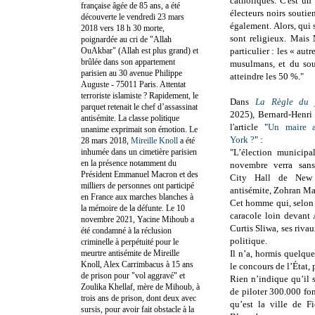
catholiques. C'est un
française âgée de 85 ans, a été
électeurs noirs souti
découverte le vendredi 23 mars
également.
Alors, qui 
2018 vers 18 h 30 morte,
sont religieux.
Mais 
poignardée au cri de "Allah
OuAkbar" (Allah est plus grand) et
particulier : les « aut
brûlée dans son appartement
musulmans, et du sou
parisien au 30 avenue Philippe
atteindre les 50 %."
Auguste - 75011 Paris. Attentat
terroriste islamiste ? Rapidement, le
Dans
La Règle du 
parquet retenait le chef d’assassinat
2025), Bernard-Henri
antisémite. La classe politique
l'article "
Un maire a
unanime exprimait son émotion. Le
York ?
" :
28 mars 2018,
Mireille Knoll
a été
inhumée dans un cimetière parisien
"L’élection municip
en la présence notamment du
novembre verra sans
Président Emmanuel Macron et des
City Hall de New
milliers de personnes ont participé
antisémite, Zohran M
en France aux marches blanches à
Cet homme qui, selon 
la mémoire de la défunte. Le 10
caracole loin devan
novembre 2021, Yacine Mihoub a
Curtis Sliwa, ses rivau
été condamné à la réclusion
politique.
criminelle à perpétuité pour le
meurtre antisémite de Mireille
Il n’a, hormis quelque
Knoll, Alex Carrimbacus à 15 ans
le concours de l’État
de prison pour "vol aggravé" et
Rien n’indique qu’il 
Zoulika Khellaf, mère de Mihoub, à
de piloter 300.000 fon
trois ans de prison, dont deux avec
qu’est la ville de 
sursis, pour avoir fait obstacle à la