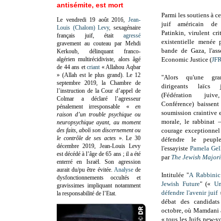
antisémite, est mort
Parmi les soutiens à ce
Le vendredi 19 août 2016,
Jean-
juif américain d
Louis (Chalom) Levy
, sexagénaire
Patinkin, virulent cr
français juif, était
agressé
existentielle menée 
gravement au couteau par Mehdi
bande de Gaza, l'ass
Kerkoub, délinquant franco-
algérien multirécidiviste, alors âgé
Economic Justice (
JF
de 44 ans et
criant
« Allahou Aqbar
» (Allah est le plus grand). Le 12
"Alors qu'une gr
septembre 2019, la Chambre de
dirigeants laïcs j
l’instruction de la Cour d’appel de
(Fédération jui
Colmar a déclaré l’agresseur
Conférence) baissent
pénalement irresponsable
«
en
soumission craintive 
raison d’un trouble psychique ou
morale, le rabbinat
neuropsychique ayant, au moment
des faits, aboli son discernement ou
courage exceptionnel
le contrôle de ses actes
»
. Le 30
défendre le peuple
décembre 2019, Jean-Louis Levy
l'essayiste
Pamela Gel
est décédé à l’âge de 65 ans ; il a été
par
The Jewish Majori
enterré en Israël. Son agression
aurait du/pu être évitée.
Analyse
de
Intitulée "
A Rabbinic
dysfonctionnements occultés et
Jewish Future
" («
Un
gravissimes impliquant notamment
défendre l'avenir juif
»
la responsabilité de l’Etat.
débat des candidat
octobre, où Mamdani a 
« tous les Juifs new-y