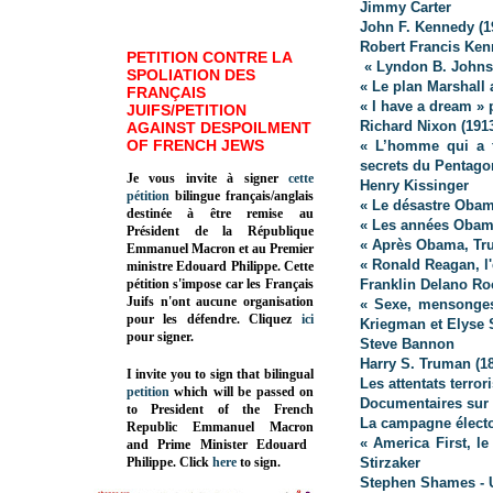
Jimmy Carter
John F. Kennedy (1
Robert Francis Kenn
PETITION CONTRE LA
« Lyndon B. Johns
SPOLIATION DES
« Le plan Marshall
FRANÇAIS
«
I have a dream » p
JUIFS/PETITION
Richard Nixon (191
AGAINST DESPOILMENT
OF FRENCH JEWS
« L’homme qui a f
secrets du Pentago
Je vous invite à signer
cette
Henry Kissinger
pétition
bilingue français/anglais
« Le désastre Obam
destinée à être remise au
« Les années Obama
Président de la République
« Après Obama, Tru
Emmanuel Macron et au Premier
« Ronald Reagan, l'
ministre Edouard Philippe. Cette
pétition s'impose car les Français
Franklin Delano Roo
Juifs n'ont aucune organisation
« Sexe, mensonges 
pour les défendre. Cliquez
ici
Kriegman et Elyse 
pour signer.
Steve Bannon
Harry S. Truman (1
I invite you to sign that bilingual
Les attentats terro
petition
which will be passed on
Documentaires sur
to President of the French
La campagne électo
Republic
Emmanuel Macron
« America First, l
and Prime Minister
Edouard
Philippe
.
Click
here
to sign.
Stirzaker
Stephen Shames - U