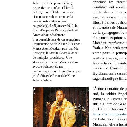
appelant les électe
Juliette et de Stéphane Selam,
candidats antisionis
respectivement mère et frère du
public des rabbins pr
défunt, afin d’établir toutes les
circonstances de ce crime et la
inévitablement public
condamnation du ou d(es)
illustré par les posit
coupable(s). Le 5 janvier 2010, la
et prospères de Manha
Cour d’appel de Paris a jugé Adel
de la synagogue, le 
Amastaibou pénalement
clairement exprimé s
irresponsable lors de cet assassinat.
Mamdani représente u
Représentée de fin 2006 à 2013 par
York. » Non seulement
Maître Axel Metzker, puis par Me
voter pour le princi
Portejoie, la famille Selam a lancé
de multiples procédures. Une
Andrew Cuomo, mais il
stratégie pertinente. Mais ces deux
les électeurs juifs in
avocats refusent de me
même... « L’instinct 
communiquer leur dossier bien que
légitimes, mais essenti
je bénéficie de l'accord de Mme
sage talmudique Hille
Juliette Selam.
"À une trentaine de 
sud, la rabbin Ange
synagogue Central, do
sur la guerre de Gaza
de 120 000 fois sur Y
lettre à sa congrégati
de l’élection munici
Mamdani, elle a insist