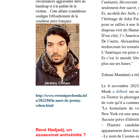
circonstances aggravantes liées au
l’anéantir, découvrait
handicap et à la judéité de la
seulement être sauvé, 
victime... Cette affaire scandaleuse
Et, au-delà des Juifs, 
souligne l'effondrement de la
l’héritage de John Fi
condition juive française.
pour se rallier à une 
drapeau vert du Hamas 
D’un côté, l’« America 
De l’autre, Alexandri
renforcerait les tentati
L’Amérique est prise e
Et c’est le monde lib
plus sur ses bases."
Zohran Mamdani a été
Le 4 novembre 2025
Musk
a diffusé
sur so
http://www.veroniquechemla.inf
ex-Twitter la photogr
o/2022/04/la-mort-de-jeremy-
de vote qu'il a commen
cohen.html
"Le formulaire de vo
New York est une arna
Aucune pièce d'identit
- D'autres candid
René Hadjadj, un
apparaissent deux fois
assassinat antisémite ?
- Le nom de Cuomo est 