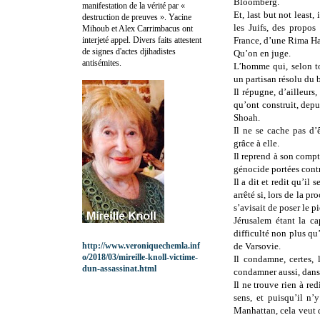
Bloomberg.
manifestation de la vérité par «
Et, last but not least,
destruction de preuves ». Yacine
les Juifs, des propos
Mihoub et Alex Carrimbacus ont
interjeté appel. Divers faits attestent
France, d’une Rima H
de signes d'actes djihadistes
Qu’on en juge.
antisémites.
L’homme qui, selon t
un partisan résolu du b
Il répugne, d’ailleurs,
qu’ont construit, depu
Shoah.
Il ne se cache pas d’
grâce à elle.
Il reprend à son compt
génocide portées contr
Il a dit et redit qu’il 
arrêté si, lors de la 
s’avisait de poser le pi
Jérusalem étant la ca
difficulté non plus qu
http://www.veroniquechemla.inf
de Varsovie.
o/2018/03/mireille-knoll-victime-
Il condamne, certes,
dun-assassinat.html
condamner aussi, dans 
Il ne trouve rien à red
sens, et puisqu’il n’
Manhattan, cela veut di