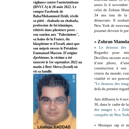
vigilance contre l'antisémitisme
urnes le 4 novembre 
(BNVCA) le 28 août 2022. Le
celui de Zohran Mamd
compte Facebook de
34 ans issu de la 
Baha/Mohammed Dridi, révèle
démocrate. Il souhai
sa piété - chahada ou shahada,
profession de foi islamique,
New York de nouveau 
réitérée dans plusieurs posts -
pourrait devenir le p
son soutien aux "Palestiniens",
sa haine de la France, du
« Zohran Mamdani
blasphème et d'Israël, ainsi que
«
Le dessous des 
son mépris envers le Président
Regarder pour mi
Emmanuel Macron. D’origine
djerbienne, la victime a été
Devillers raconte avec
enterrée le 1er septembre 2022 au
d’une photo, d’u
matin à Beer Sheva (Israël) où
construction à son 
vit sa famille.
vision du monde, com
viralité et ses pouv
“
Le dessous des imag
delà du premier regard
Arte diffusera le 4 n
30, dans le cadre de la
des images
», «
Zoh
conquête de New Yor
« Musique rap et mo