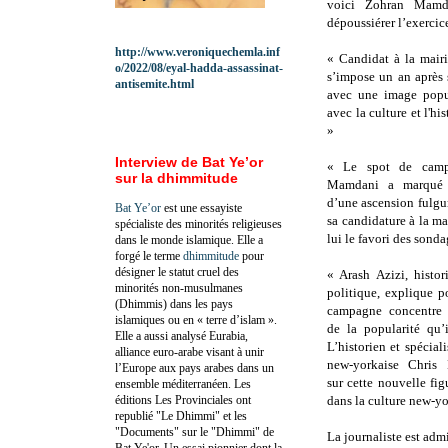
voici Zohran Mamd
dépoussiérer l’exercice
http://www.veroniquechemla.inf
« Candidat à la mair
o/2022/08/eyal-hadda-assassinat-
s’impose un an après 
antisemite.html
avec une image popu
avec la culture et l'hi
»
Interview de Bat Ye’or
« Le spot de cam
sur la dhimmitude
Mamdani a marqué 
d’une ascension fulgu
Bat Ye’or
est une essayiste
sa candidature à la ma
spécialiste des minorités religieuses
lui le favori des sonda
dans le monde islamique. Elle a
forgé le terme
dhimmitude
pour
désigner le statut cruel des
« Arash Azizi, histor
minorités non-musulmanes
politique, explique p
(Dhimmis) dans les pays
campagne concentre 
islamiques ou en « terre d’islam ».
de la popularité qu’i
Elle a aussi analysé Eurabia,
L’historien et spéciali
alliance euro-arabe visant à unir
new-yorkaise Chris 
l’Europe aux pays arabes dans un
sur cette nouvelle fi
ensemble méditerranéen. Les
éditions Les Provinciales ont
dans la culture new-yo
republié "Le Dhimmi" et les
"Documents" sur le "Dhimmi" de
La journaliste est adm
Bat Ye'or. Un essai pionnier dont la