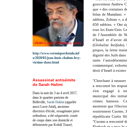
gouverneur Andrew Cu
que « des centaines d
bilan de Mamdani. « I
rabbins, Zohran », a d
650 rabbins. » Ont si
tous les Etats-Unis. L
de l’Assemblée de Ne
d’Israël et d’avoir 
(
Globalize Intifada
).
propos, la lettre insi
http://www.veroniquechemla.inf
dignité des Juifs dans
o/2020/01/jean-louis-chalom-levy-
traite l’autodéterm
victime-dune.html
communiqué, exhortant
droit d’Israël à exister
Assassinat antisémite
"Cherchant à rassurer
de Sarah Halimi
a rencontré les respo
s'est engagé à ren
Dans la nuit du 3 au 4 avril 2017,
municipal des initia
dans le quartier parisien de
crimes haineux. Ce
Belleville,
Sarah Halimi
(appelée
montrent que l'élector
aussi Lucie Attal), ancienne
directrice d'école, sexagénaire juive
soutiennent Cuomo, 
orthodoxe, a été séquestrée, rouée
républicain Curtis S
de coups dans son domicile et
"Cuomo a rencontré de
défenestrée par Kobili Traoré,
Flatbush et a reçu le 