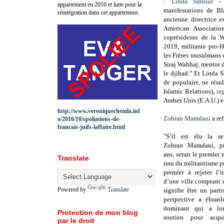
:
Linda Sarsour
-
appartement en 2016 et lutte pour la
manifestations de Bl
réintégration dans cet appartement.
ancienne directrice e
American Associati
coprésidente de la 
2019,
militante pro-
les Frères musulmans e
Siraj Wahhaj, mentor 
le djihad.” Et Linda 
de populaire, ne résu
Islamic Relations),
or
Arabes Unis (E.A.U.) e
http://www.veroniquechemla.inf
Zohran Mamdani
a ref
o/2016/10/spoliations-de-
francais-juifs-laffaire.html
"S’il est élu la se
Zohran Mamdani, pr
ans, serait le premie
Translate
issu du militantisme pr
premier à rejeter l’
d’une ville comptant 
Powered by
Translate
signifie être un parti
perspective a ébranl
dominant qui a lo
Protection de mon blog
soutien pour acqui
par le droit