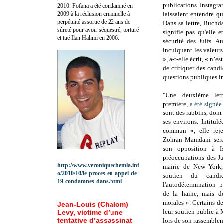
publications Instagra
2010.
Fofana a été c
ondamné en
2009 à la réclusion criminelle à
laissaient entendre qu
perpétuité assortie de 22 ans de
Dans sa lettre, Buchda
sûreté pour avoir séquestré, torturé
signifie pas qu'elle 
et tué Ilan Halimi en 2006.
sécurité des Juifs. A
inculquant les valeurs
», a-t-elle écrit, « n’
de critiquer des candi
questions publiques i
"Une deuxième lettr
première,
a été signée
sont des rabbins, dont
ses environs. Intitul
commun », elle reje
Zohran Mamdani serai
son opposition à I
préoccupations des Ju
http://www.veroniquechemla.inf
mairie de New York,
o/2010/10/le-proces-en-appel-de-
soutien du cand
19-condamnes-dans.html
l'autodétermination 
de la haine, mais d
morales ». Certains de
Jean-Louis (Chalom)
leur soutien public à
Levy, victime d’une
tentative d’assassinat
lors de son rassemble