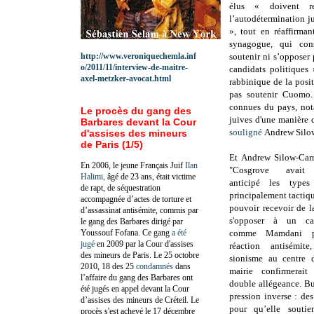
élus « doivent re
l’autodétermination j
», tout en réaffirman
synagogue, qui con
http://www.veroniquechemla.inf
soutenir ni s’opposer
o/2011/11/interview-de-maitre-
candidats politiques
axel-metzker-avocat.html
rabbinique de la posi
pas soutenir Cuomo.
connues du pays, not
Le procès du gang des
juives d'une manière q
Barbares devant la Cour
souligné
Andrew Silo
d'assises des mineurs
de Paris (1/5)
Et Andrew Silow-Car
En 2006, le jeune Français Juif
Ilan
"Cosgrove avait p
Halimi,
âgé de 23 ans, était victime
anticipé les types
de rapt, de séquestration
principalement tactiq
accompagnée d’actes de torture et
pouvoir recevoir de la
d’assassinat antisémite, commis par
s'opposer à un can
le gang des Barbares dirigé par
Youssouf Fofana. Ce gang
a été
comme Mamdani pr
jugé
en 2009 par la Cour d'assises
réaction antisémit
des mineurs de Paris. Le 25 octobre
sionisme au centre 
2010, 18 des 25
condamnés
dans
mairie confirmerai
l’affaire du gang des Barbares ont
double allégeance. B
été jugés en appel devant la Cour
pression inverse : des 
d’assises des mineurs de Créteil. Le
pour qu’elle souti
procès s'est achevé le 17 décembre