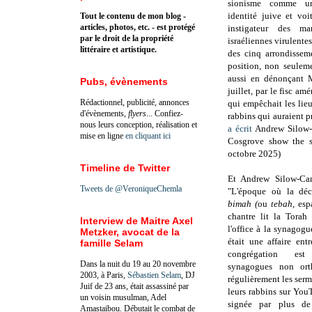
sionisme comme u
identité juive et v
Tout le contenu de mon blog -
articles, photos, etc. - est protégé
instigateur des man
par le droit de la propriété
israéliennes virulentes
littéraire et artistique.
des cinq arrondissem
position, non seuleme
aussi en dénonçant M
Pubs, évènements
juillet, par le fisc am
Rédactionnel, publicité, annonces
qui empêchait les lieu
d'évènements,
flyers
... Confiez-
rabbins qui auraient pr
nous leurs conception, réalisation et
a écrit
Andrew Silow-C
mise en ligne
en cliquant ici
Cosgrove show the sp
octobre 2025)
Timeline de Twitter
Et Andrew Silow-Car
Tweets de @VeroniqueChemla
"L'époque où la déci
bimah (
ou
tebah,
esp
chantre lit la Torah
Interview de Maitre Axel
l'office à la synagog
Metzker, avocat de la
était une affaire ent
famille Selam
congrégation es
Dans la nuit du 19 au 20 novembre
synagogues non ort
2003, à Paris,
Sébastien Selam
, DJ
régulièrement les ser
Juif de 23 ans, était assassiné par
leurs rabbins sur You
un voisin musulman, Adel
signée par plus de
Amastaibou. Débutait le combat de