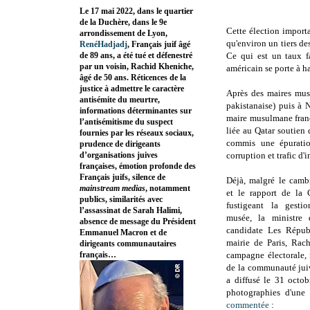
Le 17 mai 2022, dans le quartier
de la Duchère, dans le 9e
Cette élection import
arrondissement de Lyon,
qu'environ un tiers d
RenéHadjadj
, Français juif âgé
de 89 ans, a été tué et défenestré
Ce qui est un taux fa
par un voisin, Rachid Kheniche,
américain se porte à h
âgé de 50 ans. Réticences de la
justice à admettre le caractère
Après des maires musu
antisémite du meurtre,
pakistanaise) puis à
informations déterminantes sur
maire musulmane franç
l’antisémitisme du suspect
liée au Qatar soutien
fournies par les réseaux sociaux,
commis une épuratio
prudence de dirigeants
d’organisations juives
corruption et trafic d
françaises, émotion profonde des
Français juifs, silence de
Déjà, malgré le camb
mainstream medias
, notamment
et le rapport de la
publics, similarités avec
fustigeant la gesti
l’assassinat de Sarah Halimi,
musée, la ministre 
absence de message du Président
candidate Les Répub
Emmanuel Macron et de
mairie de Paris, Rac
dirigeants communautaires
français…
campagne électorale,
de la communauté juiv
a diffusé le 31 octo
photographies d'une
commentée
: