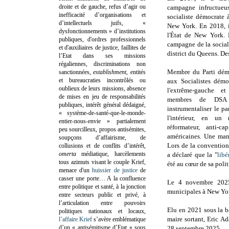
droite et de gauche, refus d’agir ou
campagne infructueus
inefficacité d’organisations et
socialiste démocrate
d’intellectuels juifs, «
New York. En 2018, i
dysfonctionnements » d’institutions
l'État de New York. L
publiques, d'ordres professionnels
campagne de la social
et d'auxiliaires de justice, faillites de
district du Queens. De
l’Etat dans ses missions
régaliennes, discriminations non
Membre du Parti dém
sanctionnées,
establishment
, entités
et bureaucraties incontrôlés ou
aux Socialistes démo
oublieux de leurs missions, absence
l'extrême-gauche et
de mises en jeu de responsabilités
membres de DSA o
publiques, intérêt général dédaigné,
instrumentaliser le pa
« système-de-santé-que-le-monde-
l'intérieur, en un
entier-nous-envie » partialement
réformateur, anti-c
peu sourcilleux, propos antisémites,
américaines. Une mani
soupçons d’affairisme, de
Lors de la conventi
collusions et de conflits d’intérêt,
omerta
médiatique, harcèlements
a déclaré que la "
libé
tous azimuts visant le couple Krief,
été au cœur de sa polit
menace d'un
huissier de justice
de
casser une porte…
A la confluence
Le 4 novembre 20
entre politique et santé, à la jonction
municipales à New Yo
entre secteurs public et privé, à
l’articulation entre pouvoirs
E
lu en 2021 sous la b
politiques nationaux et locaux,
maire sortant, Eric Ada
l’affaire Krief
s’avère emblématique
d’un « antisémitisme d’Etat » sous
28 septembre 2025.