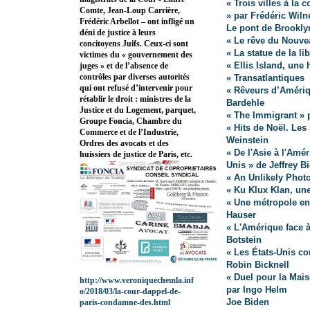
« Trois villes à l
Comte, Jean-Loup Carrière,
» par Frédéric Wiln
Frédéric Arbellot – ont infligé un
Le pont de Brookly
déni de justice à leurs
« Le rêve du Nouve
concitoyens Juifs. Ceux-ci sont
« La statue de la l
victimes du « gouvernement des
« Ellis Island, une
juges » et de l’absence de
contrôles par diverses autorités
« Transatlantiques
qui ont refusé d’intervenir pour
« Rêveurs d’Améri
rétablir le droit : ministres de la
Bardehle
Justice et du Logement, parquet,
« The Immigrant » 
Groupe Foncia, Chambre du
« Hits de Noël. Les
Commerce et de l’Industrie,
Weinstein
Ordres des avocats et des
« De l'Asie à l'Amér
huissiers de justice de Paris, etc.
Unis » de Jeffrey B
« An Unlikely Phot
« Ku Klux Klan, un
« Une métropole en
Hauser
« L'Amérique face 
Botstein
« Les États-Unis co
Robin Bicknell
« Duel pour la Mai
http://www.veroniquechemla.inf
par Ingo Helm
o/2018/03/la-cour-dappel-de-
Joe Biden
paris-condamne-des.html