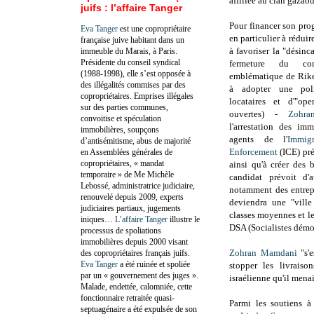
affiliée au clan gazao
juifs : l’affaire Tanger
Pour financer son pro
Eva Tanger
est une copropriétaire
en particulier à réduir
française juive habitant dans un
à favoriser la "désinc
immeuble du Marais, à Paris.
Présidente du conseil syndical
fermeture du comp
(1988-1998), elle s’est opposée à
emblématique de Rike
des illégalités commises par des
à adopter une poli
copropriétaires. Emprises illégales
locataires et d'"ope
sur des parties communes,
ouvertes) -
Zohr
convoitise et spéculation
l
'arrestation des imm
immobilières, soupçons
agents de l'
Immig
d’antisémitisme, abus de majorité
Enforcement
(ICE)
pré
en Assemblées générales de
copropriétaires, « mandat
ainsi qu'à créer des b
temporaire » de Me Michèle
candidat prévoit d'a
Lebossé, administratrice judiciaire,
notamment des entrepr
renouvelé depuis 2009, experts
deviendra une "ville
judiciaires partiaux, jugements
classes moyennes et les
iniques…
L’affaire Tanger
illustre le
DSA (
Socialistes démo
processus de spoliations
immobilières depuis 2000 visant
Zohran Mamdani
"s'e
des copropriétaires français juifs.
Eva Tanger
a été ruinée et spoliée
stopper les livraiso
par un « gouvernement des juges ».
israélienne qu'il menai
Malade, endettée, calomniée, cette
fonctionnaire retraitée quasi-
Parmi les soutiens 
septuagénaire a été expulsée de son