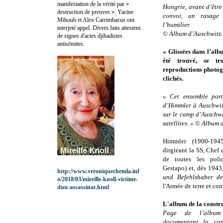
manifestation de la vérité par «
Hongrie, avant d’êtr
destruction de preuves ». Yacine
convoi, un rasage 
Mihoub et Alex Carrimbacus ont
l’humilier.
interjeté appel. Divers faits attestent
© Album d’Auschwitz.
de signes d'actes djihadistes
antisémites.
« Glissées dans l’alb
été trouvé, se tr
reproductions photo
clichés.
« Cet ensemble port
d’Himmler à Auschwitz
sur le camp d’Auschwi
satellites. »
© Album d
Himmler (1900-194
dirgieant la SS, Chef
de toutes les poli
Gestapo) et, dès 1943,
http://www.veroniquechemla.inf
und Befehlshaber de
o/2018/03/mireille-knoll-victime-
l'Armée de terre et co
dun-assassinat.html
L'album de la constr
Page de l’album 
documentant la con