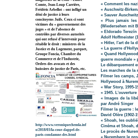
« Comment les nazi
Comte, Jean-Loup Carrière,
« Auschwitz-Birke
Frédéric Arbellot – ont infligé un
déni de justice à leurs
« Sauver Auschwitz
concitoyens Juifs. Ceux-ci sont
« Plus jamais les
victimes du « gouvernement des
(Wiedersehen mit B
juges » et de l’absence de
« Eldorado Terezín
contrôles par diverses autorités
Adolf Hoffmeister (
qui ont refusé d’intervenir pour
« Hitler, l'art de la
rétablir le droit : ministres de la
« La guerre d'Holly
Justice et du Logement, parquet,
« Quand Hollywood
Groupe Foncia, Chambre du
Commerce et de l’Industrie,
guerre mondiale » p
Ordres des avocats et des
Le débarquement e
huissiers de justice de Paris, etc.
Les marches de la 
Filmer les camps, 
Hollywood à Nure
« War Story, 1995-1
« 1945. L'ouverture
« Images de la lib
par André Singer
Filmer la guerre : 
David Olère (1902-1
« Shoah, les oublié
http://www.veroniquechemla.inf
Cinéma et Shoah, de
o/2018/03/la-cour-dappel-de-
Le procès de Nure
paris-condamne-des.html
« Nuremberg le pro