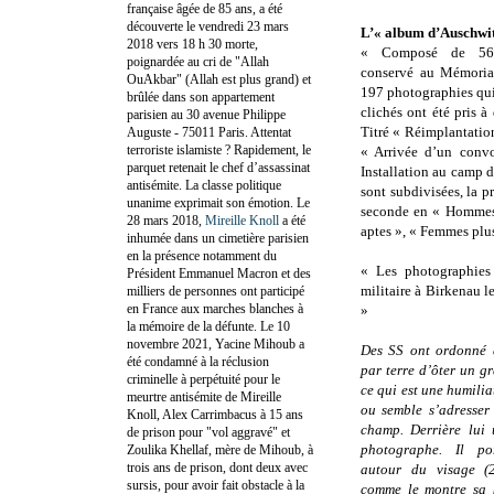
française âgée de 85 ans, a été
découverte le vendredi 23 mars
L’« album d’Auschwit
2018 vers 18 h 30 morte,
« Composé de 56 
poignardée au cri de "Allah
conservé au Mémoria
OuAkbar" (Allah est plus grand) et
197 photographies qui
brûlée dans son appartement
clichés ont été pris à
parisien au 30 avenue Philippe
Titré « Réimplantation
Auguste - 75011 Paris. Attentat
terroriste islamiste ? Rapidement, le
« Arrivée d’un convo
parquet retenait le chef d’assassinat
Installation au camp de
antisémite. La classe politique
sont subdivisées, la p
unanime exprimait son émotion. Le
seconde en « Hommes 
28 mars 2018,
Mireille Knoll
a été
aptes », « Femmes plus
inhumée dans un cimetière parisien
en la présence notamment du
« Les photographies 
Président Emmanuel Macron et des
militaire à Birkenau l
milliers de personnes ont participé
en France aux marches blanches à
»
la mémoire de la défunte. Le 10
novembre 2021, Yacine Mihoub a
Des SS ont ordonné 
été condamné à la réclusion
par terre d’ôter un g
criminelle à perpétuité pour le
ce qui est une humiliat
meurtre antisémite de Mireille
ou semble s’adresse
Knoll, Alex Carrimbacus à 15 ans
champ. Derrière lui
de prison pour "vol aggravé" et
photographe. Il p
Zoulika Khellaf, mère de Mihoub, à
trois ans de prison, dont deux avec
autour du visage (2)
sursis, pour avoir fait obstacle à la
comme le montre sa k