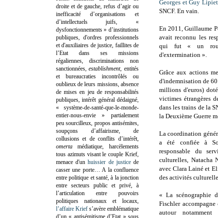
Georges et Guy Lipiet
droite et de gauche, refus d’agir ou
SNCF. En vain.
inefficacité d’organisations et
d’intellectuels juifs, «
En 2011, Guillaume Pe
dysfonctionnements » d’institutions
avait reconnu les resp
publiques, d'ordres professionnels
et d'auxiliaires de justice, faillites de
qui fut « un rou
l’Etat dans ses missions
d'extermination ».
régaliennes, discriminations non
sanctionnées,
establishment
, entités
Grâce aux actions me
et bureaucraties incontrôlés ou
d'indemnisation de 60 
oublieux de leurs missions, absence
millions d'euros) dot
de mises en jeu de responsabilités
victimes étrangères d
publiques, intérêt général dédaigné,
dans les trains de la 
« système-de-santé-que-le-monde-
entier-nous-envie » partialement
la Deuxième Guerre m
peu sourcilleux, propos antisémites,
soupçons d’affairisme, de
La coordination génér
collusions et de conflits d’intérêt,
a été confiée à So
omerta
médiatique, harcèlements
responsable du serv
tous azimuts visant le couple Krief,
culturelles, Natacha N
menace d'un
huissier de justice
de
avec Clara Lainé et El
casser une porte…
A la confluence
des activités culturell
entre politique et santé, à la jonction
entre secteurs public et privé, à
l’articulation entre pouvoirs
« La scénographie
politiques nationaux et locaux,
Fischler accompagne 
l’affaire Krief
s’avère emblématique
autour notamment
d’un « antisémitisme d’Etat » sous