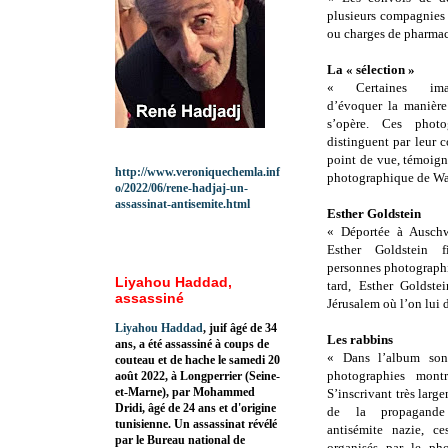
plusieurs compagnies
ou charges de pharmacie
La « sélection »
« Certaines ima
d’évoquer la manière
s’opère. Ces photo
distinguent par leur 
point de vue, témoign
http://www.veroniquechemla.inf
photographique de Wal
o/2022/06/rene-hadjaj-un-
assassinat-antisemite.html
Esther Goldstein
« Déportée à Ausch
Esther Goldstein f
personnes photographi
Liyahou Haddad,
tard, Esther Goldst
assassiné
Jérusalem où l’on lui
Liyahou Haddad
, juif âgé de 34
Les rabbins
ans, a été assassiné à coups de
« Dans l’album sont
couteau et de hache le samedi 20
photographies montr
août 2022, à Longperrier (Seine-
et-Marne), par Mohammed
S’inscrivant très larg
Dridi, âgé de 24 ans et d'origine
de la propagande
tunisienne. Un assassinat révélé
antisémite nazie, ce
par le Bureau national de
organisés par le ph