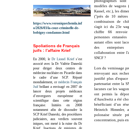
photographies sont 
modèles de wagons (
Kassel, etc.), les di
("près de 10 mètres
combinaison de chif
https://www.veroniquechemla.inf
s'agit ici du 23e wa
o/2026/03/la-cour-criminelle-de-
chiffre 66 renvo
bobigny-condamne.html
personnes entassées
autant elles sont lac
Spoliations de Français
des entreprises 
juifs : l’affaire Krief
collaboration entre 
SNCF ?
En 2000, le
Dr Lionel Krief
s’est
associé avec la Dr Valérie Daneski
Lors du vernissage pr
pour diriger deux centres de
médecine nucléaire en Picardie dans
renvoyant aux recherc
le cadre d’une SCP.
Réputé
justifié plus d'espac
mondialement, ce
médecin Français
partenariat entre la 
Juif
brillant a envisagé en 2007 de
lacunes car les wagon
lancer deux projets médicaux
ont permis la dépor
d’envergures européenne et
d'Auschwitz a été choi
scientifique dans cette région
bénéficiant d’un rés
française.
Initiées en 2008
Heinrich Himmler, av
notamment afin de dissoudre la
SCP Krief Daneski, des procédures
polonaise située p
judiciaires, aux verdicts souvent
concentration, puis e
iniques, ont mené à la ruine du Dr
Krief.
Inactions de ministres de