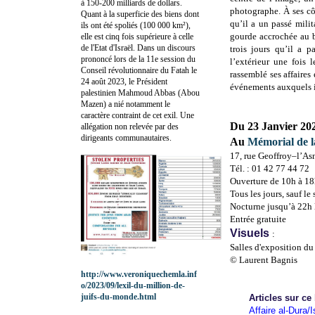
à 150-200 milliards de dollars.
photographe. À ses cô
Quant à la superficie des biens dont
qu’il a un passé mili
ils ont été spoliés (100 000 km²),
gourde accrochée au ba
elle est cinq fois supérieure à celle
de l'Etat d'Israël. Dans un discours
trois jours qu’il a 
prononcé lors de la 11e session du
l’extérieur une fois 
Conseil révolutionnaire du Fatah le
rassemblé ses affaires 
24 août 2023, le Président
événements auxquels il
palestinien Mahmoud Abbas (Abou
Mazen) a nié notamment le
caractère contraint de cet exil. Une
Du 23 Janvier 20
allégation non relevée par des
dirigeants communautaires.
Au
Mémorial de 
17, rue Geoffroy–l’Asn
Tél. : 01 42 77 44 72
Ouverture de 10h à 1
Tous les jours, sauf le
Nocturne jusqu’à 22h l
Entrée gratuite
Visuels
:
Salles d'exposition d
© Laurent Bagnis
http://www.veroniquechemla.inf
o/2023/09/lexil-du-million-de-
juifs-du-monde.html
Articles sur ce
Affaire al-Dura/I