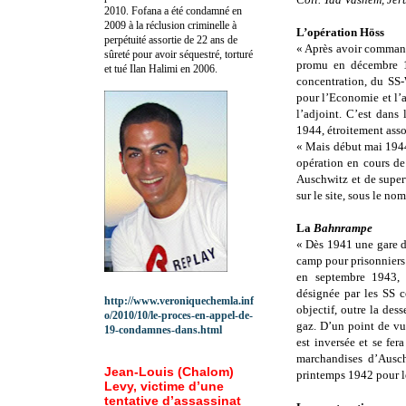
2010.
Fofana a été c
ondamné en
2009 à la réclusion criminelle à
L’opération Höss
perpétuité assortie de 22 ans de
« Après avoir command
sûreté pour avoir séquestré, torturé
promu en décembre 1
et tué Ilan Halimi en 2006.
concentration, du SS
pour l’Economie et l’a
l’adjoint. C’est dans
1944, étroitement asso
« Mais début mai 1944,
opération en cours de
Auschwitz et de super
sur le site, sous le no
La
Bahnrampe
« Dès 1941 une gare de
camp pour prisonniers 
en septembre 1943, 
désignée par les SS
http://www.veroniquechemla.inf
objectif, outre la des
o/2010/10/le-proces-en-appel-de-
gaz. D’un point de vu
19-condamnes-dans.html
est inversée et se fe
marchandises d’Ausch
Jean-Louis (Chalom)
printemps 1942 pour le
Levy, victime d’une
tentative d’assassinat