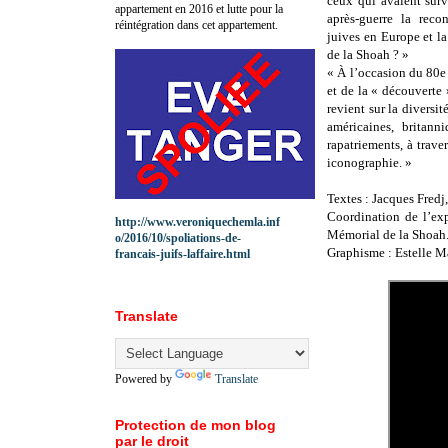
ceux qui avaient sur
appartement en 2016 et lutte pour la
après-guerre la rec
réintégration dans cet appartement.
juives en Europe et l
de la Shoah ? »
« À l’occasion du 80e
et de la « découverte 
revient sur la diversi
américaines, britann
rapatriements, à trav
iconographie. »
Textes : Jacques Fredj
Coordination de l’exp
http://www.veroniquechemla.inf
Mémorial de la Shoah
o/2016/10/spoliations-de-
Graphisme : Estelle M
francais-juifs-laffaire.html
Translate
Powered by
Translate
Protection de mon blog
par le droit