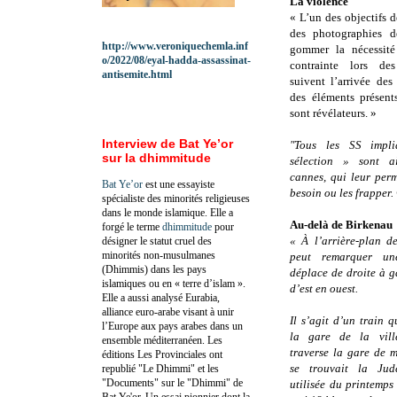
La violence
« L’un des objectifs 
des photographies d
http://www.veroniquechemla.inf
gommer la nécessité
o/2022/08/eyal-hadda-assassinat-
contrainte lors de
antisemite.html
suivent l’arrivée des
des éléments présent
sont révélateurs. »
Interview de Bat Ye’or
"Tous les SS impl
sur la dhimmitude
sélection » sont a
cannes, qui leur perm
Bat Ye’or
est une essayiste
besoin ou les frapper
spécialiste des minorités religieuses
dans le monde islamique. Elle a
Au-delà de Birkenau
forgé le terme
dhimmitude
pour
« À l’arrière-plan d
désigner le statut cruel des
minorités non-musulmanes
peut remarquer u
(Dhimmis) dans les pays
déplace de droite à g
islamiques ou en « terre d’islam ».
d’est en ouest.
Elle a aussi analysé Eurabia,
alliance euro-arabe visant à unir
Il s’agit d’un train q
l’Europe aux pays arabes dans un
la gare de la vill
ensemble méditerranéen. Les
traverse la gare de 
éditions Les Provinciales ont
se trouvait la Jud
republié "Le Dhimmi" et les
"Documents" sur le "Dhimmi" de
utilisée du printemp
Bat Ye'or. Un essai pionnier dont la