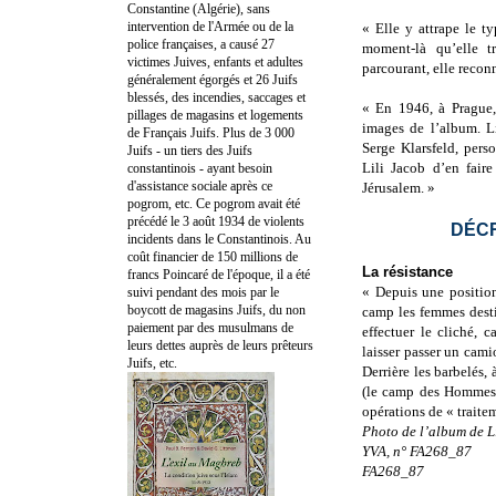
Constantine (Algérie), sans
intervention de l'Armée ou de la
« Elle y attrape le t
police françaises, a causé 27
moment-là qu’elle 
victimes Juives, enfants et adultes
parcourant, elle recon
généralement égorgés et 26 Juifs
blessés, des incendies, saccages et
« En 1946, à Prague, 
pillages de magasins et logements
images de l’album. L
de Français Juifs. Plus de 3 000
Serge Klarsfeld, pers
Juifs - un tiers des Juifs
Lili Jacob d’en fair
constantinois - ayant besoin
d'assistance sociale après ce
Jérusalem. »
pogrom, etc. Ce pogrom avait été
précédé le 3 août 1934 de violents
DÉC
incidents dans le Constantinois. Au
coût financier de 150 millions de
La résistance
francs Poincaré de l'époque, il a été
« Depuis une positio
suivi pendant des mois par le
boycott de magasins Juifs, du non
camp les femmes destin
paiement par des musulmans de
effectuer le cliché, 
leurs dettes auprès de leurs prêteurs
laisser passer un cami
Juifs, etc.
Derrière les barbelés,
(le camp des Hommes) 
opérations de « traite
Photo de l’album de L
YVA, n° FA268_87
FA268_87