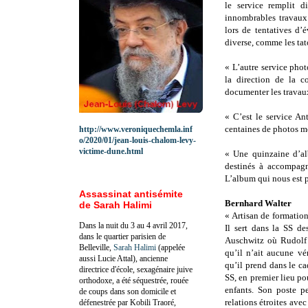
le service remplit d
innombrables travaux ;
lors de tentatives d’
diverse, comme les tat
« L’autre service pho
la direction de la co
documenter les travaux
« C’est le service An
centaines de photos m
http://www.veroniquechemla.inf
o/2020/01/jean-louis-chalom-levy-
victime-dune.html
« Une quinzaine d’al
destinés à accompagn
L’album qui nous est p
Assassinat antisémite
Bernhard Walter
de Sarah Halimi
« Artisan de formation
Dans la nuit du 3 au 4 avril 2017,
Il sert dans la SS d
dans le quartier parisien de
Auschwitz où Rudolf 
Belleville,
Sarah Halimi
(appelée
qu’il n’ait aucune vé
aussi Lucie Attal), ancienne
qu’il prend dans le ca
directrice d'école, sexagénaire juive
SS, en premier lieu po
orthodoxe, a été séquestrée, rouée
enfants. Son poste pe
de coups dans son domicile et
relations étroites avec
défenestrée par Kobili Traoré,