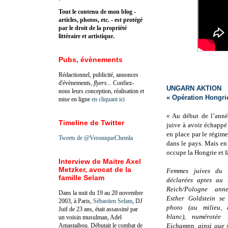
Tout le contenu de mon blog -
articles, photos, etc. - est protégé
par le droit de la propriété
littéraire et artistique.
Pubs, évènements
Rédactionnel, publicité, annonces
d'évènements,
flyers
... Confiez-
UNGARN AKTION
nous leurs conception, réalisation et
« Opération Hongri
mise en ligne
en cliquant ici
« Au début de l’anné
Timeline de Twitter
juive à avoir échappé
en place par le régime
Tweets de @VeroniqueChemla
dans le pays. Mais en
occupe la Hongrie et 
Interview de Maitre Axel
Metzker, avocat de la
Femmes juives du 
famille Selam
déclarées aptes au t
Reich/Pologne ann
Dans la nuit du 19 au 20 novembre
Esther Goldstein se
2003, à Paris,
Sébastien Selam
, DJ
photo (au milieu, 
Juif de 23 ans, était assassiné par
blanc), numérotée
un voisin musulman, Adel
Amastaibou. Débutait le combat de
Eichamnn, ainsi que 