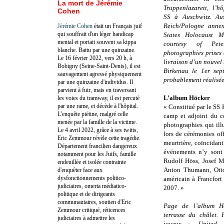
La mort de Jérémie
Truppenlazarett, l’h
Cohen
SS à Auschwitz. Aus
Reich/Pologne annex
Jérémie Cohen
était un Français juif
qui souffrait d'un léger handicap
States Holocaust M
mental et portait souvent sa kippa
courtesy of Pet
blanche. Battu par une quinzaine.
photographies prises 
Le 16 février 2022, vers 20 h, à
livraison d’un nouvel 
Bobigny (Seine-Saint-Denis), il est
Birkenau le 1er sep
sauvagement agressé physiquement
probablement réalisée
par une quinzaine d'individus. Il
parvient à fuir, mais en traversant
L’album Höcker
les voies du tramway, il est percuté
par une rame, et décède à l'hôpital.
« Constitué par le SS 
L'enquête piétine, malgré celle
camp et adjoint du 
menée par la famille de la victime.
photographies qui illu
Le 4 avril 2022, grâce à ses twitts,
lors de cérémonies of
Eric Zemmour révèle cette tragédie.
meurtrière, coïncidant
Département francilien dangereux
événements n’y sont 
notamment pour les Juifs, famille
Rudolf Höss, Josef M
endeuillée et isolée contrainte
Anton Thumann, Otto 
d'enquêter face aux
dysfonctionnements politico-
américain à Francfor
judiciaires, omerta médiatico-
2007. »
politique et de dirigeants
communautaires, soutien d'Eric
Page de l’album H
Zemmour critiqué, réticences
terrasse du châlet. 
judiciaires à admettre les
joyeux ». United S