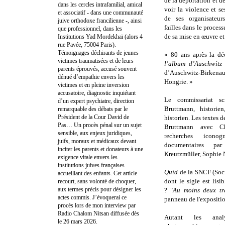
de la déportation et de
dans les cercles intrafamilial, amical
voir la violence et s
et associatif - dans une communauté
de ses organisateur
juive orthodoxe francilienne -, ainsi
failles dans le process
que professionnel, dans les
de sa mise en œuvre et 
Institutions Yad Mordekhaï (alors 4
rue Pavée, 75004 Paris).
Témoignages déchirants de jeunes
« 80 ans après la dé
victimes traumatisées et de leurs
l’album d’Auschwitz
parents éprouvés, accusé souvent
d’Auschwitz‑Birkenau
dénué d’empathie envers les
Hongrie. »
victimes et en pleine inversion
accusatoire, diagnostic inquiétant
Le commissariat sc
d’un expert psychiatre, direction
Bruttmann, historie
remarquable des débats par le
Président de la Cour David de
historien. Les textes d
Pas… Un procès pénal sur un sujet
Bruttmann avec Ch
sensible, aux enjeux juridiques,
recherches iconog
juifs, moraux et médicaux devant
documentaires pa
inciter les parents et donateurs à une
Kreutzmüller, Sophie 
exigence vitale envers les
institutions juives françaises
Quid
de la SNCF (Soci
accueillant des enfants. Cet article
dont le sigle est lis
recourt, sans volonté de choquer,
aux termes précis pour désigner les
? "
Au moins deux tr
actes commis. J’évoquerai ce
panneau de l'expositio
procès lors de mon interview par
Radio Chalom Nitsan diffusée dès
Autant les ana
le 26 mars 2026.