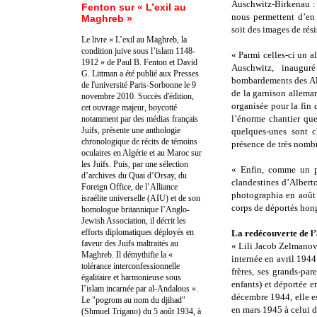
Auschwitz-Birkenau : 
Fenton sur « L’exil au
nous permettent d’en 
Maghreb »
soit des images de rési
Le livre « L’exil au Maghreb, la
condition juive sous l’islam 1148-
« Parmi celles-ci un 
1912 » de Paul B. Fenton et David
Auschwitz, inaugur
G. Littman a été publié aux Presses
bombardements des All
de l'université Paris-Sorbonne le 9
de la garnison allema
novembre 2010. Succès d'édition,
organisée pour la fin
cet ouvrage majeur, boycotté
l’énorme chantier qu
notamment par des médias français
Juifs, présente une anthologie
quelques-unes sont c
chronologique de récits de témoins
présence de très nombr
oculaires en Algérie et au Maroc sur
les Juifs. Puis, par une sélection
« Enfin, comme un p
d’archives du Quai d’Orsay, du
clandestines d’Alber
Foreign Office, de l’Alliance
photographia en août 
israélite universelle (AIU) et de son
corps de déportés hong
homologue britannique l’Anglo-
Jewish Association, il décrit les
efforts diplomatiques déployés en
La redécouverte de l
faveur des Juifs maltraités au
« Lili Jacob Zelmanovi
Maghreb. Il démythifie la «
internée en avril 1944
tolérance interconfessionnelle
frères, ses grands-par
égalitaire et harmonieuse sous
enfants) et déportée e
l’islam incarnée par al-Andalous ».
décembre 1944, elle e
Le "pogrom au nom du djihad"
en mars 1945 à celui 
(Shmuel Trigano) du 5 août 1934, à