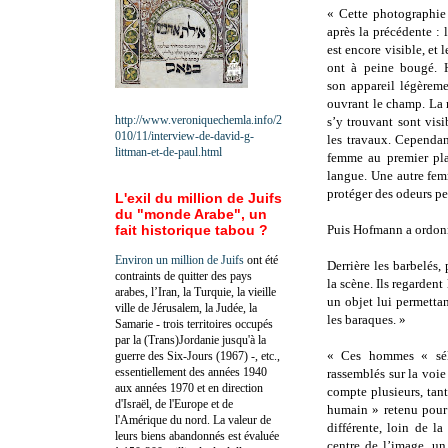
« Cette photographie 
après la précédente : 
est encore visible, et l
ont à peine bougé. 
son appareil légèreme
ouvrant le champ. La 
http://www.veroniquechemla.info/2
s’y trouvant sont vis
010/11/interview-de-david-g-
les travaux. Cependa
littman-et-de-paul.html
femme au premier plan
langue. Une autre fem
protéger des odeurs pe
L'exil du million de Juifs
du "monde Arabe", un
fait historique tabou ?
Puis Hofmann a ordonn
Environ un million de Juifs
ont été
Derrière les barbelés
contraints de quitter des pays
la scène. Ils regardent
arabes, l’Iran, la Turquie, la vieille
un objet lui permetta
ville de Jérusalem, la Judée, la
les baraques. »
Samarie - trois territoires occupés
par la (Trans)Jordanie jusqu'à la
« Ces hommes « séle
guerre des Six-Jours (1967) -, etc.,
essentiellement des années 1940
rassemblés sur la voie
aux années 1970 et en direction
compte plusieurs, tan
d'Israël, de l'Europe et de
humain » retenu pour 
l'Amérique du nord. La valeur de
différente, loin de l
leurs biens abandonnés est évaluée
centre de l’image, u