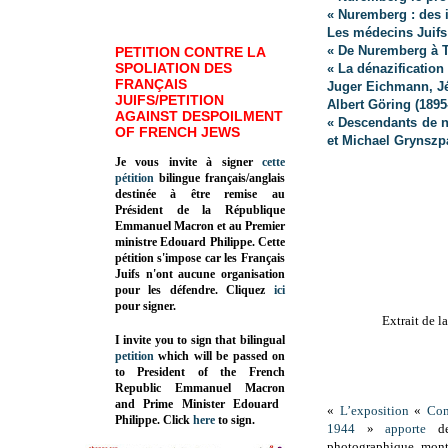
« Nuremberg : des i
Les médecins Juifs
« De Nuremberg à T
PETITION CONTRE LA
SPOLIATION DES
« La dénazificatio
FRANÇAIS
Juger Eichmann, J
JUIFS/PETITION
Albert Göring (1895
AGAINST DESPOILMENT
« Descendants de na
OF FRENCH JEWS
et Michael Grynszp
Je vous invite à signer
cette
pétition
bilingue français/anglais
destinée à être remise au
Président de la République
Emmanuel Macron et au Premier
ministre Edouard Philippe. Cette
pétition s'impose car les Français
Juifs n'ont aucune organisation
pour les défendre. Cliquez
ici
pour signer.
Extrait de 
I invite you to sign that bilingual
petition
which will be passed on
to President of the French
Republic
Emmanuel Macron
and Prime Minister
Edouard
«
L’exposition
«
Com
Philippe
.
Click
here
to sign.
1944
»
apporte
de 
photographique mont