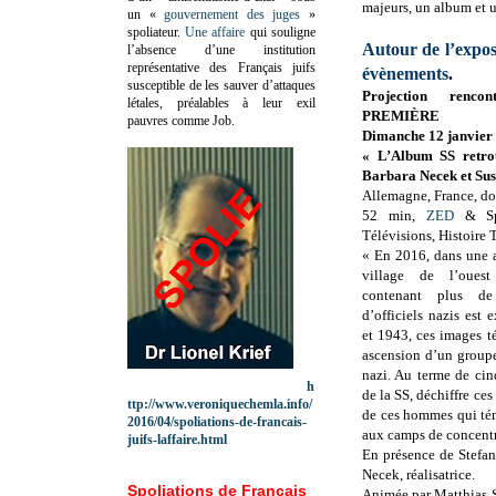
majeurs, un album et u
un «
gouvernement des juges
»
spoliateur.
Une affaire
qui souligne
Autour de l’expos
l’absence d’une institution
représentative des Français juifs
évènements
.
susceptible de les sauver d’attaques
Projection ren
létales, préalables à leur exil
PREMIÈRE
pauvres comme Job.
Dimanche 12 janvier 
« L’Album SS retro
Barbara Necek et Su
Allemagne, France, do
52 min,
ZED
& Spi
Télévisions, Histoir
« En 2016, dans une 
village de l’oues
contenant plus de
d’officiels nazis est
et 1943, ces images té
ascension d’un groupe
nazi. Au terme de cinq
h
de la SS, déchiffre ces
ttp://www.veroniquechemla.info/
de ces hommes qui témo
2016/04/spoliations-de-francais-
aux camps de concentr
juifs-laffaire.html
En présence de Stefan 
Necek, réalisatrice.
Spoliations de Français
Animée par Matthias S