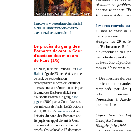
résoudre ce problèm
hongroise et pour l’
Juifs doivent disparai
http://www.veroniquechemla.inf
Les deux convois test
o/2011/11/interview-de-maitre-
« Dans le cadre de l
axel-metzker-avocat.html
deux premiers convoi
Hongrie les 29 et 30
Le procès du gang des
qu’Eichmann et Rudolf
Barbares devant la Cour
d’avancement des pré
d'assises des mineurs
importante opération 
de Paris (1/5)
doivent être déportées
mesure d’assurer sa mi
En 2006, le jeune Français Juif
Ilan
Halimi,
âgé de 23 ans, était victime
« Des mesures doivent
de rapt, de séquestration
accompagnée d’actes de torture et
partie du commande
d’assassinat antisémite, commis par
remplacée par des 
le gang des Barbares dirigé par
celui-ci étant missio
Youssouf Fofana. Ce gang
a été
l’opération à Ausch
jugé
en 2009 par la Cour d'assises
préparatifs. »
des mineurs de Paris. Le 25 octobre
2010, 18 des 25
condamnés
dans
Déportation des Jui
l’affaire du gang des Barbares ont
Dunajska Streda.
été jugés en appel devant la Cour
d’assises des mineurs de Créteil. Le
Hongrie, juin 1944.
procès s'est achevé le 17 décembre
Coll. Yad Vashem, Jér