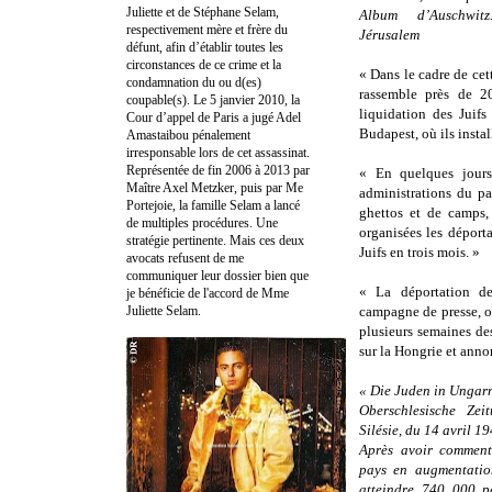
Juliette et de Stéphane Selam,
Album d’Auschwi
respectivement mère et frère du
Jérusalem
défunt, afin d’établir toutes les
circonstances de ce crime et la
« Dans le cadre de ce
condamnation du ou d(es)
rassemble près de 2
coupable(s). Le 5 janvier 2010, la
liquidation des Juif
Cour d’appel de Paris a jugé Adel
Budapest, où ils instal
Amastaibou pénalement
irresponsable lors de cet assassinat.
Représentée de fin 2006 à 2013 par
« En quelques jours,
Maître Axel Metzker, puis par Me
administrations du pa
Portejoie, la famille Selam a lancé
ghettos et de camps,
de multiples procédures. Une
organisées les déport
stratégie pertinente. Mais ces deux
Juifs en trois mois. »
avocats refusent de me
communiquer leur dossier bien que
« La déportation d
je bénéficie de l'accord de Mme
Juliette Selam.
campagne de presse, or
plusieurs semaines de
sur la Hongrie et anno
« Die Juden in Ungarn
Oberschlesische Zei
Silésie, du 14 avril 1
Après avoir comment
pays en augmentation
atteindre 740 000 pe