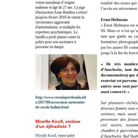
voisin musulman d’origine
totalité des zones qu
malienne et âgé de 27 ans. La juge
l’accès est strictement
d'instruction Anne Ihuellou a refusé
jusqu'en février 2018 de retenir la
Ernst Hofmann
circonstance aggravante
« Ernst Hofmann est né
d'antisémitisme, et multiplie les
SS. Mais ce n’est qu’a
expertises psychiatriques. La
tant que garde au c
famille a porté plainte contre la
formation photograph
police pour non assistance à
personne en danger.
par les autres SS comm
jusqu’à la fin du fon
« De très nombreu
d’Auschwitz, tant da
documentation) que d
restreint est parvenu
autres nous sont par
aussi conservé. »
http://www.veroniquechemla.inf
o/2017/06/assassinat-antisemite-
Sur plusieurs cliché
de-sarah-halimi.html
diverses fumées sont vi
cuisines, mais aussi
provenant des fosses
Mireille Knoll, victime
ciel ouvert, notam
d'un djihadiste ?
chambre à gaz-créma
Mireille Knoll
, veuve juive
d’Auschwitz. Yad Vas