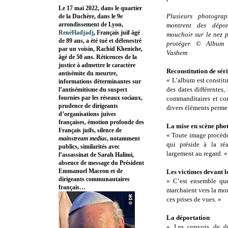
Le 17 mai 2022, dans le quartier
Plusieurs photogra
de la Duchère, dans le 9e
arrondissement de Lyon,
montrent des dépor
RenéHadjadj
, Français juif âgé
mouchoir sur le nez p
de 89 ans, a été tué et défenestré
protéger. © Album 
par un voisin, Rachid Kheniche,
Vashem
âgé de 50 ans. Réticences de la
justice à admettre le caractère
Reconstitution de sér
antisémite du meurtre,
« L’album est constit
informations déterminantes sur
des dates différentes
l’antisémitisme du suspect
fournies par les réseaux sociaux,
commanditaires et con
prudence de dirigeants
divers éléments permett
d’organisations juives
françaises, émotion profonde des
La mise en scène pho
Français juifs, silence de
« Toute image procède
mainstream medias
, notamment
qui préside à la ré
publics, similarités avec
largement au regard. »
l’assassinat de Sarah Halimi,
absence de message du Président
Emmanuel Macron et de
Les victimes devant 
dirigeants communautaires
« C’est ensemble que
français…
marchaient vers la mort
ces prises de vues. »
La déportation
« Les convois de dé