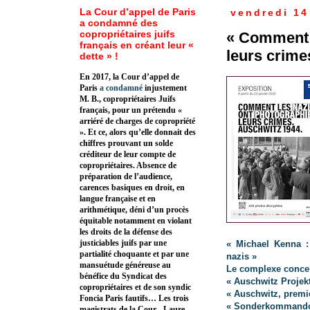
La Cour d’appel de Paris
vendredi 1
a condamné des
copropriétaires juifs
« Comment 
français en créant leur «
leurs crime
dette » !
En 2017, la Cour d’appel de
Paris
a condamné
injustement
M. B., copropriétaires Juifs
français, pour un prétendu «
arriéré de charges de copropriété
». Et ce, alors qu’elle donnait des
chiffres prouvant un solde
créditeur de leur compte de
copropriétaires. Absence de
préparation de l’audience,
carences basiques en droit, en
langue française et en
arithmétique, déni d’un procès
équitable notamment en violant
les droits de la défense des
justiciables juifs par une
« Michael Kenna :
partialité choquante et par une
nazis »
mansuétude généreuse au
Le complexe conce
bénéfice du Syndicat des
« Auschwitz Projek
copropriétaires et de son syndic
« Auschwitz, premi
Foncia Paris fautifs… Les trois
« Sonderkommando.
magistrats de la Cour - Laure