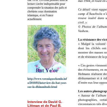
mai 1944, et roule en 
lecture s'avère indispensable pour
comprendre la situation des juifs et
Ce détail vient rappel
chrétiens sous domination
camp d’Auschwitz n’e
islamique, et en France
trouve inséré dans 
actuellement.
civil. »
© Photos de l’album
Vashem.
La résistance des vic
« Malgré la volonté 
dont les clichés ont
montrer des masses so
et de résistance de la 
« Ces gestes viennent
des évènements, en mo
Hofmann réalisent des
déshumaniser et à rid
http://www.veroniquechemla.inf
o/2010/01/interview-de-bat-yeor-
d’entre eux leur oppos
sur-la-dhimmitude.html
Les autres photograph
« Autour de l’
album 
photographies, cert
Interview de David G.
circonstances très di
Littman et de Paul B.