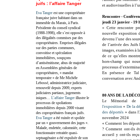
juifs : l’affaire Tanger
et audiovisuelles à l’
Eva Tanger
est une copropriétaire
Rencontre - Conféren
française juive habitant dans un
jeudi 23 janvier - 19 
immeuble du Marais, à Paris.
« Cette rencontre pr
Présidente du conseil syndical
(1988-1998), elle s’est opposée à
nouvelle exposition 
des illégalités commises par des
devenu l’une des sour
copropriétaires. Emprises illégales
de l’arrivée des Juif
sur des parties communes,
images, examinées à l
convoitise et spéculation
de ce qu’elles montre
immobilières, soupçons
hors-champ qui nous
d’antisémitisme, abus de majorité
processus d’exterminat
en Assemblées générales de
En présence de Tal 
copropriétaires, « mandat
temporaire » de Me Michèle
conversation avec Andr
Lebossé, administratrice judiciaire,
renouvelé depuis 2009, experts
judiciaires partiaux, jugements
80 ANS DE LA DÉC
iniques…
L’affaire Tanger
illustre le
Le Mémorial de l
processus de spoliations
l'exposition
«
De la d
immobilières depuis 2000 visant
des déportés
» dans l'
des copropriétaires français juifs.
novembre 2024
Eva Tanger
a été ruinée et spoliée
par un « gouvernement des juges ».
« Comment les déportés
Malade, endettée, calomniée, cette
? Comment ont-ils ét
fonctionnaire retraitée quasi-
accueil y ont-ils reç
septuagénaire a été expulsée de son