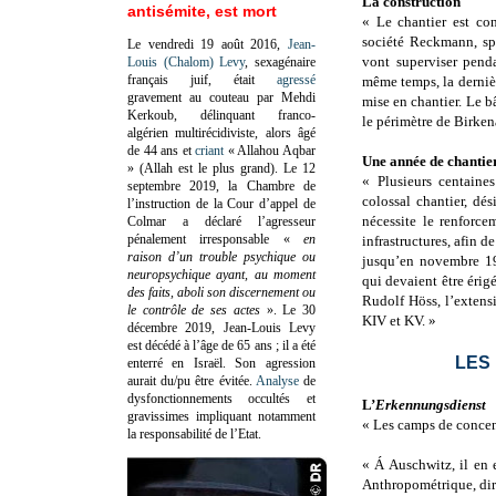
La construction
antisémite, est mort
« Le chantier est con
société Reckmann, spé
Le vendredi 19 août 2016,
Jean-
vont superviser pend
Louis (Chalom) Levy
, sexagénaire
français juif, était
agressé
même temps, la derniè
gravement au couteau par Mehdi
mise en chantier. Le bâ
Kerkoub, délinquant franco-
le périmètre de Birken
algérien multirécidiviste, alors âgé
de 44 ans et
criant
« Allahou Aqbar
Une année de chantie
» (Allah est le plus grand). Le 12
« Plusieurs centaine
septembre 2019, la Chambre de
colossal chantier, d
l’instruction de la Cour d’appel de
nécessite le renforc
Colmar a déclaré l’agresseur
pénalement irresponsable
«
en
infrastructures, afin d
raison d’un trouble psychique ou
jusqu’en novembre 19
neuropsychique ayant, au moment
qui devaient être érigé
des faits, aboli son discernement ou
Rudolf Höss, l’extens
le contrôle de ses actes
»
. Le 30
KIV et KV. »
décembre 2019, Jean-Louis Levy
est décédé à l’âge de 65 ans ; il a été
LES
enterré en Israël. Son agression
aurait du/pu être évitée.
Analyse
de
dysfonctionnements occultés et
L’
Erkennungsdienst
gravissimes impliquant notamment
« Les camps de concen
la responsabilité de l’Etat.
« Á Auschwitz, il en e
Anthropométrique, dir