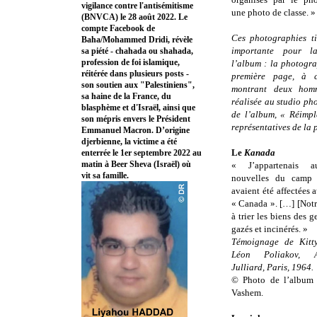
vigilance contre l'antisémitisme
une photo de classe. »
(BNVCA) le 28 août 2022. Le
compte Facebook de
Ces photographies t
Baha/Mohammed Dridi, révèle
importante pour la
sa piété - chahada ou shahada,
profession de foi islamique,
l’album : la photogra
réitérée dans plusieurs posts -
première page, à c
son soutien aux "Palestiniens",
montrant deux homm
sa haine de la France, du
réalisée au studio ph
blasphème et d'Israël, ainsi que
de l’album, « Réimpl
son mépris envers le Président
représentatives de la 
Emmanuel Macron. D’origine
djerbienne, la victime a été
Le
Kanada
enterrée le 1er septembre 2022 au
matin à Beer Sheva (Israël) où
« J’appartenais 
vit sa famille.
nouvelles du camp 
avaient été affectée
« Canada ». […] [Notre
à trier les biens des g
gazés et incinérés. »
Témoignage de Kitty
Léon Poliakov, A
Julliard, Paris, 1964.
© Photo de l’album 
Vashem.