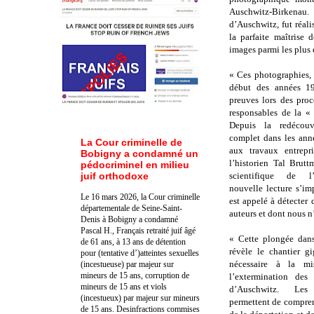
Auschwitz-Birkenau
d’Auschwitz, fut réali
la parfaite maîtrise 
images parmi les plus
« Ces photographies,
début des années 19
preuves lors des proc
responsables de la « 
Depuis la redécouv
complet dans les ann
La Cour criminelle de
aux travaux entrepr
Bobigny a condamné un
l’historien Tal Brut
pédocriminel en milieu
juif orthodoxe
scientifique de l’
nouvelle lecture s’im
Le 16 mars 2026, la Cour criminelle
est appelé à détecter 
départementale de Seine-Saint-
auteurs et dont nous n
Denis à Bobigny a condamné
Pascal H., Français retraité juif âgé
« Cette plongée dan
de 61 ans, à 13 ans de détention
révèle le chantier g
pour (tentative d’)atteintes sexuelles
nécessaire à la m
(incestueuse) par majeur sur
mineurs de 15 ans, corruption de
l’extermination des 
mineurs de 15 ans et viols
d’Auschwitz. Le
(incestueux) par majeur sur mineurs
permettent de compren
de 15 ans. Des
infractions commises