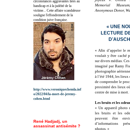
circonstances aggravantes liées au
Memorial Museum
handicap et à la judéité de la
Anonymous Donor, Wa
victime... Cette affaire scandaleuse
souligne l'effondrement de la
condition juive française.
« UNE NO
LECTURE DE
D’AUSCH
« Afin d’appeler le r
voulait y être caché 
sur divers médias. Ces
imaginé par Ramy Fisc
photographie aérienne 
à l’été 1944, les lieu
de comprendre le proce
proximité des lieux o
http://www.veroniquechemla.inf
centre de mise à mort.
o/2022/04/la-mort-de-jeremy-
cohen.html
Les bruits et les odeu
« Un appareil photo 
les bruits et les od
peuvent être envi
René Hadjadj, un
d’informations pré
assassinat antisémite ?
photos. »