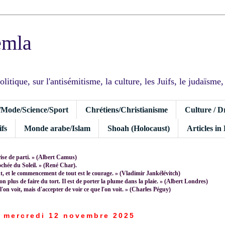
emla
tique, sur l'antisémitisme, la culture, les Juifs, le judaïsme, I
/Mode/Science/Sport
Chrétiens/Christianisme
Culture / D
fs
Monde arabe/Islam
Shoah (Holocaust)
Articles in
rise de parti. » (Albert Camus)
rochée du Soleil. » (René Char).
 et le commencement de tout est le courage. » (Vladimir Jankélévitch)
non plus de faire du tort. Il est de porter la plume dans la plaie. » (Albert Londres)
 l'on voit, mais d'accepter de voir ce que l'on voit. » (Charles Péguy)
mercredi 12 novembre 2025