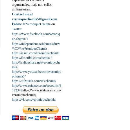
exprimant des opinions
argumentées, mais non celles
diffamatoires.
Contact me at
veroniquechemla5@gmail.com
@VeroniqueChemla
Follow
on
Twitter
https://www.facebook.com/veroniq
ue.chemla.7
https://independent.academia.edu/V
%C3%A9roniqueChemla
https://issuu.com/veroniquechemla
https://fr.scribd.com/chemla-3
http://fr.slideshare.net/veroniqueche
mla7
http://www.youscribe.com/veroniqu
echemla5/
https://substack.com/@vchemla/
http://www.calameo.com/accounts/4
522342
https://www.instagram.com/
veroniquechemla/
https://vk.com/veroniquechemla