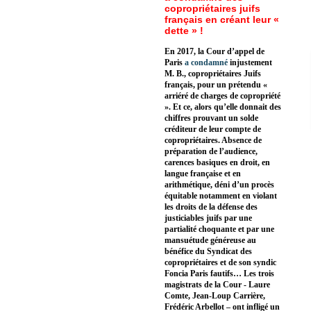
copropriétaires juifs
français en créant leur «
dette » !
En 2017, la Cour d’appel de
Paris
a condamné
injustement
M. B., copropriétaires Juifs
français, pour un prétendu «
arriéré de charges de copropriété
». Et ce, alors qu’elle donnait des
chiffres prouvant un solde
créditeur de leur compte de
copropriétaires. Absence de
préparation de l’audience,
carences basiques en droit, en
langue française et en
arithmétique, déni d’un procès
équitable notamment en violant
les droits de la défense des
justiciables juifs par une
partialité choquante et par une
mansuétude généreuse au
bénéfice du Syndicat des
copropriétaires et de son syndic
Foncia Paris fautifs… Les trois
magistrats de la Cour - Laure
Comte, Jean-Loup Carrière,
Frédéric Arbellot – ont infligé un