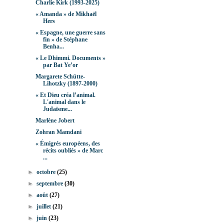
Charlie Kirk (1993-2025)
« Amanda » de Mikhaël
Hers
« Espagne, une guerre sans
fin » de Stéphane
Benha...
« Le Dhimmi. Documents »
par Bat Ye’or
Margarete Schütte-
Lihotzky (1897-2000)
« Et Dieu créa l’animal.
L'animal dans le
Judaïsme...
Marlène Jobert
Zohran Mamdani
« Émigrés européens, des
récits oubliés » de Marc
...
►
octobre
(25)
►
septembre
(30)
►
août
(27)
►
juillet
(21)
►
juin
(23)