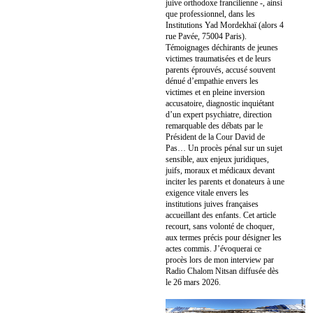
juive orthodoxe francilienne -, ainsi
que professionnel, dans les
Institutions Yad Mordekhaï (alors 4
rue Pavée, 75004 Paris).
Témoignages déchirants de jeunes
victimes traumatisées et de leurs
parents éprouvés, accusé souvent
dénué d’empathie envers les
victimes et en pleine inversion
accusatoire, diagnostic inquiétant
d’un expert psychiatre, direction
remarquable des débats par le
Président de la Cour David de
Pas… Un procès pénal sur un sujet
sensible, aux enjeux juridiques,
juifs, moraux et médicaux devant
inciter les parents et donateurs à une
exigence vitale envers les
institutions juives françaises
accueillant des enfants. Cet article
recourt, sans volonté de choquer,
aux termes précis pour désigner les
actes commis. J’évoquerai ce
procès lors de mon interview par
Radio Chalom Nitsan diffusée dès
le 26 mars 2026.