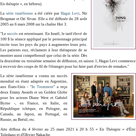
En thérapie », en hébreu).
La
série israélienne
a été créée par
Hagai Levi
, Nir
Bergman et Ori Sivan. Elle a été diffusée du 28 août
2005 au 6 mars 2008 sur la chaîne Hot 3.
"Le
succès
est retentissant. En Israël, le tarif élevé de
100 $ la séance appliqué par le personnage principal
incite tous les psys du pays à augmenter leurs prix.
Les patients eux, réclament à leur thérapeute de se
montrer aussi compréhensif que celui de la série. Dès
la deuxième ou troisième semaine de diffusion, en saison 1, Hagai Levi commence
à recevoir des coups de fil de l'étranger pour lui faire part d'envies de remakes."
La série israélienne a connu un succès
mondial en étant adaptée en Argentine,
aux États-Unis - "
In Treatment
" a reçu
deux Emmy Awards et un Golden Globe
pour les acteurs Diane West et Gabriel
Byrne -, en France, en Italie, en
République tchèque, en Pologne, au
Canada, au Japon, au Portugal, en
Russie, au Brésil, etc.
Arte diffusa du 4 février au 25 mars 2021 à 20 h 55 « En Thérapie » d'Éric
Toledano et d'Olivier Nakache.