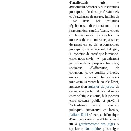
d’intellectuels juifs, «
dysfonctionnements » d’institutions
publiques, d'ordres professionnels
et d'auxiliaires de justice, faillites de
l’Etat dans ses missions
régaliennes, discriminations non
sanctionnées,
establishment
, entités
et bureaucraties incontrôlés ou
oublieux de leurs missions, absence
de mises en jeu de responsabilités
publiques, intérêt général dédaigné,
« système-de-santé-que-le-monde-
entier-nous-envie » partialement
peu sourcilleux, propos antisémites,
soupçons d’affairisme, de
collusions et de conflits d’intérêt,
omerta
médiatique, harcèlements
tous azimuts visant le couple Krief,
menace d'un
huissier de justice
de
casser une porte…
A la confluence
entre politique et santé, à la jonction
entre secteurs public et privé, à
l’articulation entre pouvoirs
politiques nationaux et locaux,
l’affaire Krief
s’avère emblématique
d’un « antisémitisme d’Etat » sous
un «
gouvernement des juges
»
spoliateur.
Une affaire
qui souligne