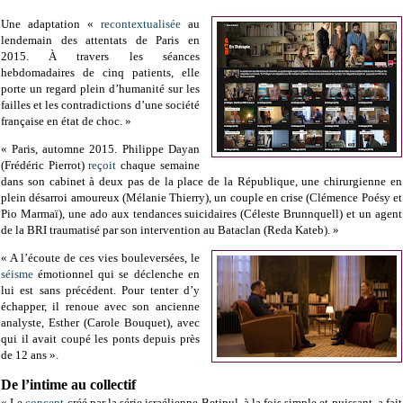
Une adaptation «
recontextualisée
au
lendemain des attentats de Paris en
2015. À travers les séances
hebdomadaires de cinq patients, elle
porte un regard plein d’humanité sur les
failles et les contradictions d’une société
française en état de choc. »
« Paris, automne 2015. Philippe Dayan
(Frédéric Pierrot)
reçoit
chaque semaine
dans son cabinet à deux pas de la place de la République, une chirurgienne en
plein désarroi amoureux (Mélanie Thierry), un couple en crise (Clémence Poésy et
Pio Marmaï), une ado aux tendances suicidaires (Céleste Brunnquell) et un agent
de la BRI traumatisé par son intervention au Bataclan (Reda Kateb). »
« A l’écoute de ces vies bouleversées, le
séisme
émotionnel qui se déclenche en
lui est sans précédent. Pour tenter d’y
échapper, il renoue avec son ancienne
analyste, Esther (Carole Bouquet), avec
qui il avait coupé les ponts depuis près
de 12 ans ».
De l’intime au collectif
« Le
concept
créé par la série israélienne Betipul, à la fois simple et puissant, a fait