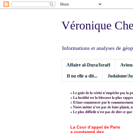
Véronique Ch
Informations et analyses de géopoli
Affaire al-Dura/Israël
Avion
Il ou elle a dit...
Judaïsme/Jui
« Le goût de la vérité n’empêche pas la p
« La lucidité est la blessure la plus rapp
« Il faut commencer par le commencement,
« Notre métier n’est pas de faire plaisir, 
« Le plus difficile n'est pas de dire ce que
La Cour d’appel de Paris
a condamné des