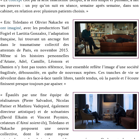
ses preuves : un psy qu’on suit en séance, semaine après semaine, dans son
cabinet, en relation avec plusieurs patients choisis. »
« Eric Toledano et Olivier Nakache en
ont imaginé
, avec les productrices Yaël
Fogiel et Laetitia Gonzalez, l’adaptation
française, lui trouvant un ancrage fort
dans le traumatisme collectif des
attentats de Paris, en novembre 2015.
Même si les histoires personnelles
d’Ariane, Adel, Camille, Léonora et
Damien n’y font pas toutes référence, leur ensemble reflète l’image d’une société
fragilisée, déboussolée, en quête de nouveaux repères. Ces tranches de vie se
dévoilent dans des face-à-face tantôt libres, tantôt tendus, où la parole et l’écoute
finissent presque toujours par apaiser. »
« Épaulés par une fine équipe de
réalisateurs (Pierre Salvadori, Nicolas
Pariser et Mathieu Vadepied, également
directeur artistique) et de scénaristes
(David Elkaïm et Vincent Poymiro,
créateurs d’
Ainsi soient-ils
), Toledano et
Nakache proposent une oeuvre
collective, dont le cœur repose