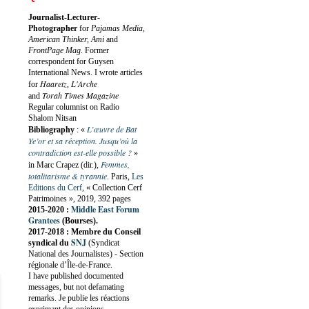
Journalist-Lecturer-
Photographer
for
Pajamas Media,
American Thinker, Ami
and
FrontPage Mag
. Former
correspondent for Guysen
International News. I wrote articles
Haaretz
L'Arche
for
,
Torah Times Magazine
and
Regular columnist on Radio
Shalom Nitsan
L’œuvre de Bat
Bibliography
:
«
Ye’or et sa réception. Jusqu’où la
contradiction est-elle possible ?
»
Femmes,
in Marc Crapez (dir.),
totalitarisme & tyrannie
. Paris,
Les
Editions du Cerf
, « Collection Cerf
Patrimoines », 2019, 392 pages
Middle East Forum
2015-2020 :
Grantees
(Bourses).
2017-2018 : Membre du Conseil
SNJ
syndical du
(Syndicat
National des Journalistes) - Section
régionale d’Île-de-France.
I have published documented
messages, but not defamating
remarks. Je publie les réactions