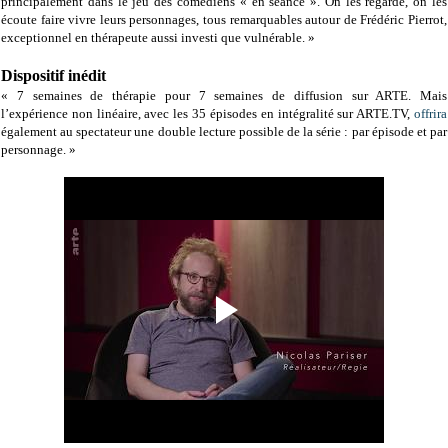
principalement dans le jeu des comédiens « en séance ». On les regarde, on les
écoute faire vivre leurs personnages, tous remarquables autour de Frédéric Pierrot,
exceptionnel en thérapeute aussi investi que vulnérable. »
Dispositif inédit
« 7 semaines de thérapie pour 7 semaines de diffusion sur ARTE. Mais
l’expérience non linéaire, avec les 35 épisodes en intégralité sur ARTE.TV,
offrira
également au spectateur une double lecture possible de la série : par épisode et par
personnage. »