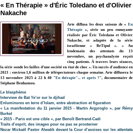
« En Thérapie » d'Éric Toledano et d'Olivier
Nakache
Arte diffusa les deux saisons de «
En
Thérapie
», série un peu ennuyante
réalisée par Éric Toledano et Olivier
Nakache, et adaptée de la série
israélienne « BeTipul ». « Au
lendemain des attentats du 13
novembre, un psychanalyste reçoit
cinq patients. À travers leurs séances,
la série sonde les failles d’une société en état de choc ». Un succès d'audience en
2021 :
environ 1,6 million de téléspectateurs chaque semaine
. Arte diffusera le
13 novembre 2025 à 22 h 40 "
En thérapie"... et après ?
", documentaire de
Stéphane Benhamou.
Le blasphème
Interview de Bat Ye’or sur le djihad
Enluminures en terre d’Islam, entre abstraction et figuration
« La manifestation du 11 janvier 2015 - Martin Argyroglo », par Rémy
Burkel
« 2015 - Paris est une cible », par Benoît Bertrand-Cadi
Traits d’esprit, des images pour ne pas se prosterner
Nezar Mickaël Pastor Alwatik devant la Cour d’assises sur les attentats