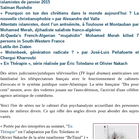
islamistes de janvier 2015
Salman Rushdie
« Pourquoi on tue des chrétiens dans le monde aujourd'hui ? La
nouvelle christianophobie » par Alexandre del Valle
Attentats islamistes, dont l’un antisémite, à Toulouse et Montauban par
Mohamed Merah, djihadiste salafiste franco-algérien
Al-Qaeda’s French-Algerian “mujahidin” Mohamed Merah killed 7
persons in South-Western France
Latifa ibn Ziaten
« Molenbeek, génération radicale ? » par José-Luis Peñafuerte et
Chergui Kharroubi
« En Thérapie », série réalisée par Éric Toledano et Olivier Nakach
Des séries judiciaires/juridiques télévisuelles (
TV legal dramas
) américaines ont
familiarisé les téléspectateurs français avec le fonctionnement de cabinets
d'avocats et le système juridique outre-Atlantique. La série française "Dix pour
cent" montre, avec des vedettes jouant sur l'auto-dérision, l'activité d'une célèbre
agence artistique de comédiens.
Voici l'ère de séries sur le cabinet d'un psychanalyste accueillant des personnes
issus de milieux divers. Ce qui offre des angles divers pour aborder des sujets
variés.
« Portée par des interprètes au sommet, “
En
Thérapie
” est l’adaptation par Éric Toledano et
Olivier Nakache de la série israélienne “BeTipul” ( «