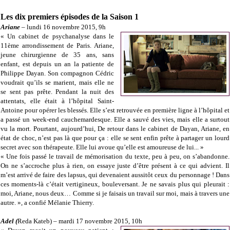
Les dix premiers épisodes de la Saison 1
Ariane
– lundi 16 novembre 2015, 9h
« Un cabinet de psychanalyse dans le
11ème arrondissement de Paris. Ariane,
jeune chirurgienne de 35 ans, sans
enfant, est depuis un an la patiente de
Philippe Dayan. Son compagnon Cédric
voudrait qu’ils se marient, mais elle ne
se sent pas prête. Pendant la nuit des
attentats, elle était à l’hôpital Saint-
Antoine pour opérer les blessés. Elle s’est retrouvée en première ligne à l’hôpital et
a passé un week-end cauchemardesque. Elle a sauvé des vies, mais elle a surtout
vu la mort. Pourtant, aujourd’hui, De retour dans le cabinet de Dayan, Ariane, en
état de choc, n’est pas là que pour ça : elle se sent enfin prête à partager un lourd
secret avec son thérapeute. Elle lui avoue qu’elle est amoureuse de lui... »
« Une fois passé le travail de mémorisation du texte, peu à peu, on s’abandonne.
On ne s’accroche plus à rien, on essaye juste d’être présent à ce qui advient. Il
m’est arrivé de faire des lapsus, qui devenaient aussitôt ceux du personnage ! Dans
ces moments-là c’était vertigineux, bouleversant. Je ne savais plus qui pleurait :
moi, Ariane, nous deux… Comme si je faisais un travail sur moi, mais à travers une
autre. », a confié Mélanie Thierry.
Adel (
Reda Kateb) – mardi 17 novembre 2015, 10h