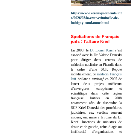
https://www.veroniquechemla.inf
o/2026/03/la-cour-criminelle-de-
bobigny-condamne.html
Spoliations de Français
juifs : l’affaire Krief
En 2000, le
Dr Lionel Krief
s’est
associé avec la Dr Valérie Daneski
pour diriger deux centres de
médecine nucléaire en Picardie dans
le cadre d’une SCP.
Réputé
mondialement, ce
médecin Français
Juif
brillant a envisagé en 2007 de
lancer deux projets médicaux
d’envergures européenne et
scientifique dans cette région
française.
Initiées en 2008
notamment afin de dissoudre la
SCP Krief Daneski, des procédures
judiciaires, aux verdicts souvent
iniques, ont mené à la ruine du Dr
Krief.
Inactions de ministres de
droite et de gauche, refus d’agir ou
inefficacité d’organisations et