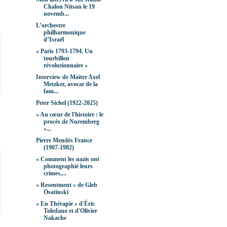
Chalon Nitsan le 19
novemb...
L’orchestre
philharmonique
d’Israël
« Paris 1793-1794. Un
tourbillon
révolutionnaire »
Interview de Maitre Axel
Metzker, avocat de la
fam...
Peter Sichel (1922-2025)
« Au cœur de l'histoire : le
procès de Nuremberg
»...
Pierre Mendès France
(1907-1982)
« Comment les nazis ont
photographié leurs
crimes,...
« Resentment » de Gleb
Osatinski
« En Thérapie » d'Éric
Toledano et d'Olivier
Nakache