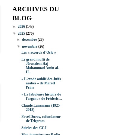
ARCHIVES DU
BLOG
►
2026
(143)
▼
2025
(276)
►
décembre
(28)
▼
novembre
(26)
Les « accords d’Oslo »
Le grand mufti de
Jérusalem Haj
Mohammad Amin al-
H...
« L'exode oublié des Juifs
arabes » de Marcel
Prins
« La fabuleuse histoire de
l'argent » de Frédéric ...
Claude Lanzmann (1925-
2018)
Pavel Durov, cofondateur
de Telegram
Soirées des CCJ
Mon interview sur Radio