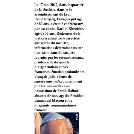
Le 17 mai 2022, dans le quartier
de la Duchère, dans le 9e
arrondissement de Lyon,
RenéHadjadj
, Français juif âgé
de 89 ans, a été tué et défenestré
par un voisin, Rachid Kheniche,
âgé de 50 ans. Réticences de la
justice à admettre le caractère
antisémite du meurtre,
informations déterminantes sur
l’antisémitisme du suspect
fournies par les réseaux sociaux,
prudence de dirigeants
d’organisations juives
françaises, émotion profonde des
Français juifs, silence de
mainstream medias
, notamment
publics, similarités avec
l’assassinat de Sarah Halimi,
absence de message du Président
Emmanuel Macron et de
dirigeants communautaires
français…