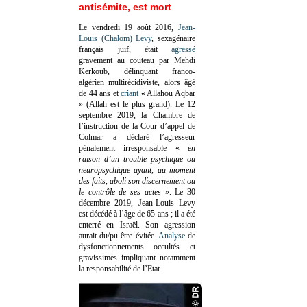
antisémite, est mort
Le vendredi 19 août 2016,
Jean-
Louis (Chalom) Levy
, sexagénaire
français juif, était
agressé
gravement au couteau par Mehdi
Kerkoub, délinquant franco-
algérien multirécidiviste, alors âgé
de 44 ans et
criant
« Allahou Aqbar
» (Allah est le plus grand). Le 12
septembre 2019, la Chambre de
l’instruction de la Cour d’appel de
Colmar a déclaré l’agresseur
pénalement irresponsable
«
en
raison d’un trouble psychique ou
neuropsychique ayant, au moment
des faits, aboli son discernement ou
le contrôle de ses actes
»
. Le 30
décembre 2019, Jean-Louis Levy
est décédé à l’âge de 65 ans ; il a été
enterré en Israël. Son agression
aurait du/pu être évitée.
Analyse
de
dysfonctionnements occultés et
gravissimes impliquant notamment
la responsabilité de l’Etat.