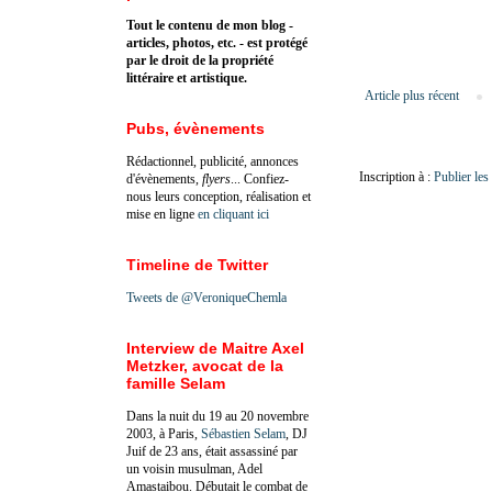
Tout le contenu de mon blog -
articles, photos, etc. - est protégé
par le droit de la propriété
littéraire et artistique.
Article plus récent
Pubs, évènements
Rédactionnel, publicité, annonces
Inscription à :
Publier le
d'évènements,
flyers
... Confiez-
nous leurs conception, réalisation et
mise en ligne
en cliquant ici
Timeline de Twitter
Tweets de @VeroniqueChemla
Interview de Maitre Axel
Metzker, avocat de la
famille Selam
Dans la nuit du 19 au 20 novembre
2003, à Paris,
Sébastien Selam
, DJ
Juif de 23 ans, était assassiné par
un voisin musulman, Adel
Amastaibou. Débutait le combat de