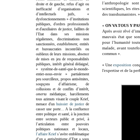
l’anthropologie so
droite et de gauche, refus d’agir ou
scientifiques, les rit
inefficacité d’organisations et
d’intellectuels juifs, «
des transhumanistes. »
dysfonctionnements » d’institutions
publiques, d'ordres professionnels
«
ON VA TOUS Y P
et d'auxiliaires de justice, faillites de
Après avoir rêvé d’imm
l’Etat dans ses missions
mauvais état que son 
régaliennes, discriminations non
pour l’humanité tout
sanctionnées,
establishment
, entités
malade, avant toutefoi
et bureaucraties incontrôlés ou
commun ».
oublieux de leurs missions, absence
de mises en jeu de responsabilités
publiques, intérêt général dédaigné,
« Une
exposition
conçu
« système-de-santé-que-le-monde-
l'expertise et de la p
entier-nous-envie » partialement
peu sourcilleux, propos antisémites,
soupçons d’affairisme, de
collusions et de conflits d’intérêt,
omerta
médiatique, harcèlements
tous azimuts visant le couple Krief,
menace d'un
huissier de justice
de
casser une porte…
A la confluence
entre politique et santé, à la jonction
entre secteurs public et privé, à
l’articulation entre pouvoirs
politiques nationaux et locaux,
l’affaire Krief
s’avère emblématique
d’un « antisémitisme d’Etat » sous