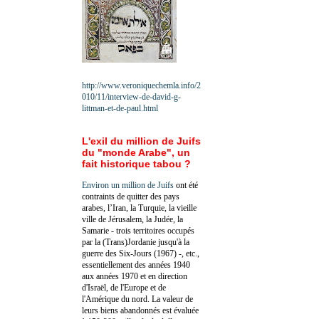
http://www.veroniquechemla.info/2
010/11/interview-de-david-g-
littman-et-de-paul.html
L'exil du million de Juifs
du "monde Arabe", un
fait historique tabou ?
Environ un million de Juifs
ont été
contraints de quitter des pays
arabes, l’Iran, la Turquie, la vieille
ville de Jérusalem, la Judée, la
Samarie - trois territoires occupés
par la (Trans)Jordanie jusqu'à la
guerre des Six-Jours (1967) -, etc.,
essentiellement des années 1940
aux années 1970 et en direction
d'Israël, de l'Europe et de
l'Amérique du nord. La valeur de
leurs biens abandonnés est évaluée