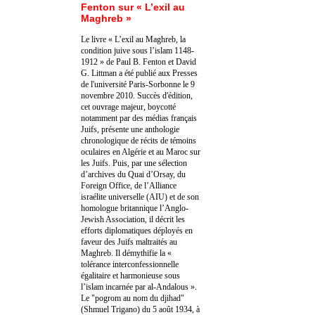
Fenton sur « L’exil au
Maghreb »
Le livre « L’exil au Maghreb, la
condition juive sous l’islam 1148-
1912 » de Paul B. Fenton et David
G. Littman a été publié aux Presses
de l'université Paris-Sorbonne le 9
novembre 2010. Succès d'édition,
cet ouvrage majeur, boycotté
notamment par des médias français
Juifs, présente une anthologie
chronologique de récits de témoins
oculaires en Algérie et au Maroc sur
les Juifs. Puis, par une sélection
d’archives du Quai d’Orsay, du
Foreign Office, de l’Alliance
israélite universelle (AIU) et de son
homologue britannique l’Anglo-
Jewish Association, il décrit les
efforts diplomatiques déployés en
faveur des Juifs maltraités au
Maghreb. Il démythifie la «
tolérance interconfessionnelle
égalitaire et harmonieuse sous
l’islam incarnée par al-Andalous ».
Le "pogrom au nom du djihad"
(Shmuel Trigano) du 5 août 1934, à