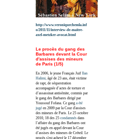
http://www.veroniquechemla.inf
o/2011/11/interview-de-maitre-
axel-metzker-avocat.html
Le procès du gang des
Barbares devant la Cour
d'assises des mineurs
de Paris (1/5)
En 2006, le jeune Français Juif
Ilan
Halimi,
âgé de 23 ans, était victime
de rapt, de séquestration
accompagnée d’actes de torture et
d’assassinat antisémite, commis par
le gang des Barbares dirigé par
Youssouf Fofana. Ce gang
a été
jugé
en 2009 par la Cour d'assises
des mineurs de Paris. Le 25 octobre
2010, 18 des 25
condamnés
dans
l’affaire du gang des Barbares ont
été jugés en appel devant la Cour
d’assises des mineurs de Créteil. Le
procès s'est achevé le 17 décembre