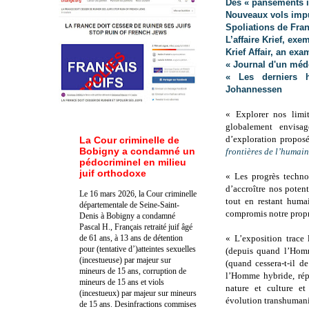
Des « pansements in
Nouveaux vols impu
Spoliations de França
L’affaire Krief, ex
Krief Affair, an ex
« Journal d'un méd
« Les derniers 
Johannessen
« Explorer nos limit
globalement envisa
d’exploration propo
La Cour criminelle de
Bobigny a condamné un
frontières de l’humain
pédocriminel en milieu
juif orthodoxe
« Les progrès techn
d’accroître nos potent
Le 16 mars 2026, la Cour criminelle
tout en restant huma
départementale de Seine-Saint-
compromis notre propr
Denis à Bobigny a condamné
Pascal H., Français retraité juif âgé
de 61 ans, à 13 ans de détention
« L’exposition trace
pour (tentative d’)atteintes sexuelles
(depuis quand l’Homm
(incestueuse) par majeur sur
(quand cessera-t-il d
mineurs de 15 ans, corruption de
l’Homme hybride, répa
mineurs de 15 ans et viols
nature et culture et
(incestueux) par majeur sur mineurs
évolution transhumani
de 15 ans. Des
infractions commises