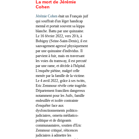
La mort de Jérémie
Cohen
Jérémie Cohen
était un Français juif
qui souffrait d'un léger handicap
mental et portait souvent sa kippa
blanche. Battu par une quinzaine.
Le 16 février 2022, vers 20 h, à
Bobigny (Seine-Saint-Denis), il est
sauvagement agressé physiquement
par une quinzaine d'individus. Il
parvient à fuir, mais en traversant
les voies du tramway, il est percuté
par une rame, et décède à l'hôpital.
L'enquête piétine, malgré celle
menée par la famille de la victime.
Le 4 avril 2022, grâce à ses twitts,
Eric Zemmour révèle cette tragédie.
Département francilien dangereux
notamment pour les Juifs, famille
endeuillée et isolée contrainte
d'enquêter face aux
dysfonctionnements politico-
judiciaires, omerta médiatico-
politique et de dirigeants
communautaires, soutien d'Eric
Zemmour critiqué, réticences
judiciaires à admettre les