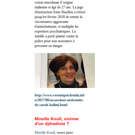
voisin musulman d’origine
malienne et âgé de 27 ans. La juge
d'instruction Anne Ihuellou a refusé
jusqu'en février 2018 de retenir la
circonstance aggravante
d'antisémitisme, et multiplie les
expertises psychiatriques. La
famille a porté plainte contre la
police pour non assistance à
personne en danger.
http://www.veroniquechemla.inf
o/2017/06/assassinat-antisemite-
de-sarah-halimi.html
Mireille Knoll, victime
d'un djihadiste ?
Mireille Knoll
, veuve juive