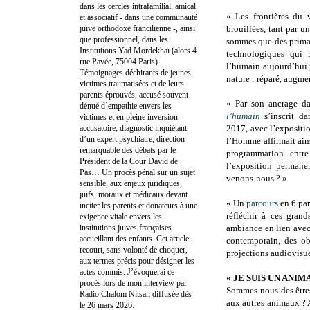
dans les cercles intrafamilial, amical
« Les frontières du v
et associatif - dans une communauté
juive orthodoxe francilienne -, ainsi
brouillées, tant par 
que professionnel, dans les
sommes que des primat
Institutions Yad Mordekhaï (alors 4
technologiques qui 
rue Pavée, 75004 Paris).
l’humain aujourd’hui 
Témoignages déchirants de jeunes
nature : réparé, augme
victimes traumatisées et de leurs
parents éprouvés, accusé souvent
« Par son ancrage d
dénué d’empathie envers les
l’humain
s’inscrit da
victimes et en pleine inversion
accusatoire, diagnostic inquiétant
2017, avec l’exposit
d’un expert psychiatre, direction
l’Homme affirmait ain
remarquable des débats par le
programmation entr
Président de la Cour David de
l’exposition perman
Pas… Un procès pénal sur un sujet
venons-nous ? »
sensible, aux enjeux juridiques,
juifs, moraux et médicaux devant
« Un
parcours
en 6 par
inciter les parents et donateurs à une
réfléchir à ces gran
exigence vitale envers les
institutions juives françaises
ambiance en lien avec
accueillant des enfants. Cet article
contemporain, des ob
recourt, sans volonté de choquer,
projections audiovisue
aux termes précis pour désigner les
actes commis. J’évoquerai ce
«
JE SUIS UN ANI
procès lors de mon interview par
Sommes-nous des être
Radio Chalom Nitsan diffusée dès
aux autres animaux ? A
le 26 mars 2026.