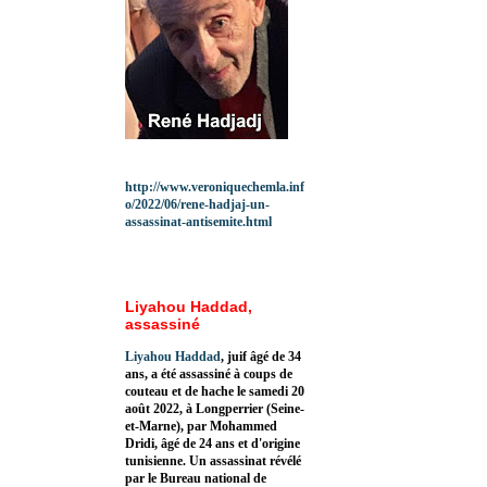
http://www.veroniquechemla.inf
o/2022/06/rene-hadjaj-un-
assassinat-antisemite.html
Liyahou Haddad,
assassiné
Liyahou Haddad
, juif âgé de 34
ans, a été assassiné à coups de
couteau et de hache le samedi 20
août 2022, à Longperrier (Seine-
et-Marne), par Mohammed
Dridi, âgé de 24 ans et d'origine
tunisienne. Un assassinat révélé
par le Bureau national de