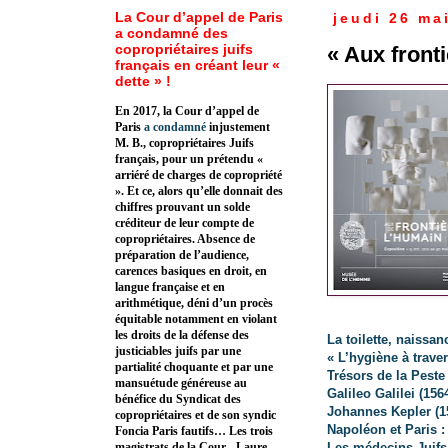
La Cour d’appel de Paris
jeudi 26 ma
a condamné des
copropriétaires juifs
« Aux front
français en créant leur «
dette » !
En 2017, la Cour d’appel de
Paris
a condamné
injustement
M. B., copropriétaires Juifs
français, pour un prétendu «
arriéré de charges de copropriété
». Et ce, alors qu’elle donnait des
chiffres prouvant un solde
créditeur de leur compte de
copropriétaires. Absence de
préparation de l’audience,
carences basiques en droit, en
langue française et en
arithmétique, déni d’un procès
équitable notamment en violant
les droits de la défense des
La toilette, naissan
justiciables juifs par une
« L’hygiène à trave
partialité choquante et par une
Trésors de la Peste 
mansuétude généreuse au
Galileo Galilei (156
bénéfice du Syndicat des
Johannes Kepler (1
copropriétaires et de son syndic
Napoléon et Paris :
Foncia Paris fautifs… Les trois
Les médecins Juifs
magistrats de la Cour - Laure