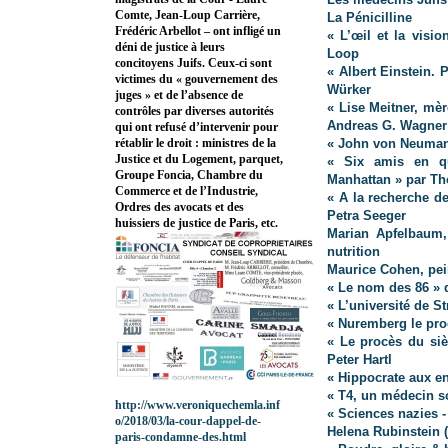
Comte, Jean-Loup Carrière,
La Pénicilline
Frédéric Arbellot – ont infligé un
« L’œil et la visi
déni de justice à leurs
Loop
concitoyens Juifs. Ceux-ci sont
« Albert Einstein. 
victimes du « gouvernement des
Würker
juges » et de l’absence de
« Lise Meitner, mè
contrôles par diverses autorités
Andreas G. Wagner
qui ont refusé d’intervenir pour
« John von Neumann
rétablir le droit : ministres de la
Justice et du Logement, parquet,
« Six amis en qu
Groupe Foncia, Chambre du
Manhattan » par 
Commerce et de l’Industrie,
« A la recherche d
Ordres des avocats et des
Petra Seeger
huissiers de justice de Paris, etc.
Marian Apfelbaum,
nutrition
Maurice Cohen, pei
« Le nom des 86 »
« L’université de S
« Nuremberg le pro
« Le procès du si
Peter Hartl
« Hippocrate aux en
« T4, un médecin s
http://www.veroniquechemla.inf
« Sciences nazies -
o/2018/03/la-cour-dappel-de-
Helena Rubinstein
paris-condamne-des.html