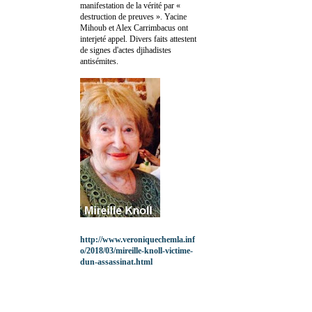
manifestation de la vérité par «
destruction de preuves ». Yacine
Mihoub et Alex Carrimbacus ont
interjeté appel. Divers faits attestent
de signes d'actes djihadistes
antisémites.
http://www.veroniquechemla.inf
o/2018/03/mireille-knoll-victime-
dun-assassinat.html