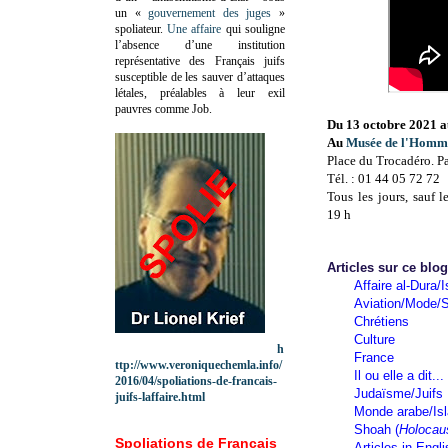
un «
gouvernement des juges
»
spoliateur.
Une affaire
qui souligne
l’absence d’une institution
représentative des Français juifs
susceptible de les sauver d’attaques
létales, préalables à leur exil
pauvres comme Job.
Du 13 octobre 2021 
Au
Musée de l'Homm
Place du Trocadéro. Pa
Tél. : 01 44 05 72 72
Tous les jours, sauf 
19 h
Articles sur ce blo
Affaire al-Dura/I
Aviation/Mode/S
Chrétiens
Culture
h
France
ttp://www.veroniquechemla.info/
Il ou elle a dit...
2016/04/spoliations-de-francais-
Judaïsme/Juifs
juifs-laffaire.html
Monde arabe/Is
Shoah (
Holocau
Spoliations de Français
Articles in Engl