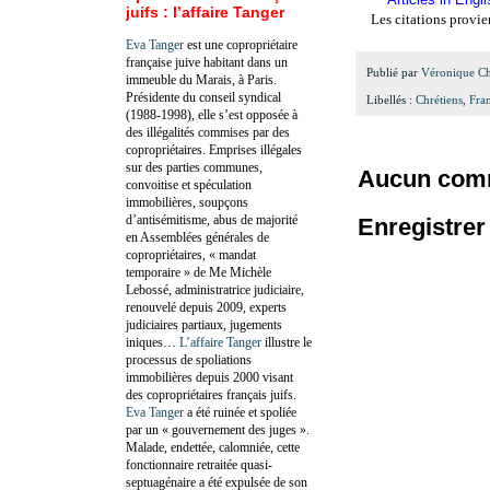
juifs : l’affaire Tanger
Les citations provie
Eva Tanger
est une copropriétaire
française juive habitant dans un
Publié par
Véronique C
immeuble du Marais, à Paris.
Présidente du conseil syndical
Libellés :
Chrétiens
,
Fra
(1988-1998), elle s’est opposée à
des illégalités commises par des
copropriétaires. Emprises illégales
sur des parties communes,
Aucun comm
convoitise et spéculation
immobilières, soupçons
d’antisémitisme, abus de majorité
Enregistre
en Assemblées générales de
copropriétaires, « mandat
temporaire » de Me Michèle
Lebossé, administratrice judiciaire,
renouvelé depuis 2009, experts
judiciaires partiaux, jugements
iniques…
L’affaire Tanger
illustre le
processus de spoliations
immobilières depuis 2000 visant
des copropriétaires français juifs.
Eva Tanger
a été ruinée et spoliée
par un « gouvernement des juges ».
Malade, endettée, calomniée, cette
fonctionnaire retraitée quasi-
septuagénaire a été expulsée de son