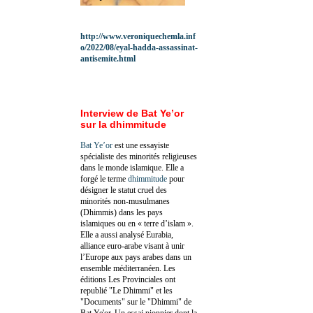
http://www.veroniquechemla.inf
o/2022/08/eyal-hadda-assassinat-
antisemite.html
Interview de Bat Ye’or
sur la dhimmitude
Bat Ye’or
est une essayiste
spécialiste des minorités religieuses
dans le monde islamique. Elle a
forgé le terme
dhimmitude
pour
désigner le statut cruel des
minorités non-musulmanes
(Dhimmis) dans les pays
islamiques ou en « terre d’islam ».
Elle a aussi analysé Eurabia,
alliance euro-arabe visant à unir
l’Europe aux pays arabes dans un
ensemble méditerranéen. Les
éditions Les Provinciales ont
republié "Le Dhimmi" et les
"Documents" sur le "Dhimmi" de
Bat Ye'or. Un essai pionnier dont la