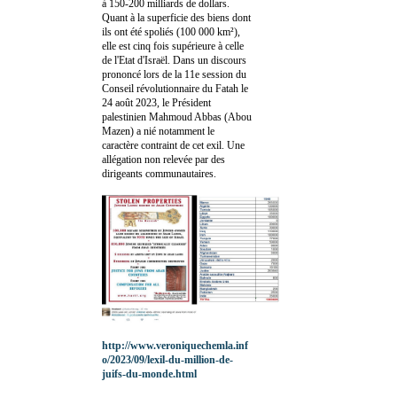
à 150-200 milliards de dollars.
Quant à la superficie des biens dont
ils ont été spoliés (100 000 km²),
elle est cinq fois supérieure à celle
de l'Etat d'Israël. Dans un discours
prononcé lors de la 11e session du
Conseil révolutionnaire du Fatah le
24 août 2023, le Président
palestinien Mahmoud Abbas (Abou
Mazen) a nié notamment le
caractère contraint de cet exil. Une
allégation non relevée par des
dirigeants communautaires.
http://www.veroniquechemla.inf
o/2023/09/lexil-du-million-de-
juifs-du-monde.html