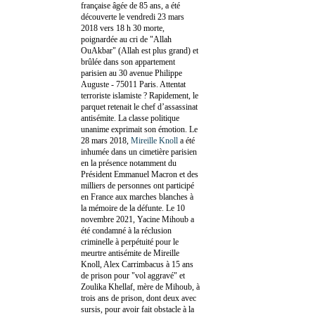
française âgée de 85 ans, a été
découverte le vendredi 23 mars
2018 vers 18 h 30 morte,
poignardée au cri de "Allah
OuAkbar" (Allah est plus grand) et
brûlée dans son appartement
parisien au 30 avenue Philippe
Auguste - 75011 Paris. Attentat
terroriste islamiste ? Rapidement, le
parquet retenait le chef d’assassinat
antisémite. La classe politique
unanime exprimait son émotion. Le
28 mars 2018,
Mireille Knoll
a été
inhumée dans un cimetière parisien
en la présence notamment du
Président Emmanuel Macron et des
milliers de personnes ont participé
en France aux marches blanches à
la mémoire de la défunte. Le 10
novembre 2021, Yacine Mihoub a
été condamné à la réclusion
criminelle à perpétuité pour le
meurtre antisémite de Mireille
Knoll, Alex Carrimbacus à 15 ans
de prison pour "vol aggravé" et
Zoulika Khellaf, mère de Mihoub, à
trois ans de prison, dont deux avec
sursis, pour avoir fait obstacle à la