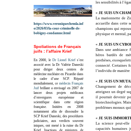
les sensibilités à l’ég
«
JE SUIS UN CHA
La marionnette de Zi
accueille dans cette 
https://www.veroniquechemla.inf
o/2026/03/la-cour-criminelle-de-
champions qui repouss
bobigny-condamne.html
physique et mental, pa
«
JE SUIS UN CYB
Spoliations de Français
Dans une ambiance fu
juifs : l’affaire Krief
héros bardés de mét
En 2000, le
Dr Lionel Krief
s’est
prothèses, exosquelet
associé avec la Dr Valérie Daneski
connecté. Certaines f
pour diriger deux centres de
l’individu de manière i
médecine nucléaire en Picardie dans
le cadre d’une SCP.
Réputé
«
JE SUIS UN MUT
mondialement, ce
médecin Français
Changement de décor
Juif
brillant a envisagé en 2007 de
atteignez un degré sup
lancer deux projets médicaux
il pourrait devenir p
d’envergures européenne et
scientifique dans cette région
biotechnologies. Mais 
française.
Initiées en 2008
problèmes moraux qui
notamment afin de dissoudre la
SCP Krief Daneski, des procédures
«
JE SUIS IMMOR
judiciaires, aux verdicts souvent
La science peut-elle
iniques, ont mené à la ruine du Dr
capacités humaines j
Krief.
Inactions de ministres de