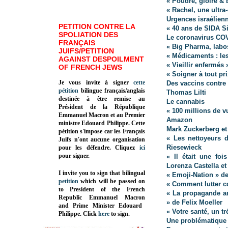
« Poudre, gloire &
« Rachel, une ultra
Urgences israélien
PETITION CONTRE LA
« 40 ans de SIDA S
SPOLIATION DES
Le coronavirus CO
FRANÇAIS
« Big Pharma, labo
JUIFS/PETITION
« Médicaments : les
AGAINST DESPOILMENT
« Vieillir enfermés 
OF FRENCH JEWS
« Soigner à tout pri
Je vous invite à signer
cette
Des vaccins contre 
pétition
bilingue français/anglais
Thomas Lilti
destinée à être remise au
Le cannabis
Président de la République
« 100 millions de v
Emmanuel Macron et au Premier
Amazon
ministre Edouard Philippe. Cette
Mark Zuckerberg e
pétition s'impose car les Français
« Les nettoyeurs 
Juifs n'ont aucune organisation
Riesewieck
pour les défendre. Cliquez
ici
pour signer.
« Il était une fo
Lorenza Castella e
I invite you to sign that bilingual
« Emoji-Nation » d
petition
which will be passed on
« Comment lutter co
to President of the French
« La propagande an
Republic
Emmanuel Macron
» de Felix Moeller
and Prime Minister
Edouard
« Votre santé, un t
Philippe
.
Click
here
to sign.
Une problématique