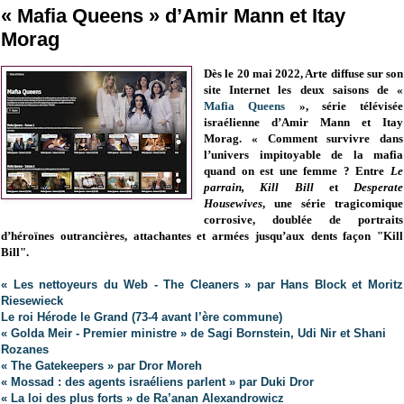
« Mafia Queens » d’Amir Mann et Itay
Morag
Dès le 20 mai 2022, Arte diffuse sur son
site Internet les deux saisons de «
Mafia Queens
», série télévisée
israélienne d’Amir Mann
et Itay
Morag
. « Comment survivre dans
l’univers impitoyable de la mafia
quand on est une femme ? Entre
Le
parrain, Kill Bill
et
Desperate
Housewives
, une série tragicomique
corrosive, doublée de portraits
d’héroïnes outrancières, attachantes et armées jusqu’aux dents façon "Kill
Bill".
« Les nettoyeurs du Web - The Cleaners » par Hans Block et Moritz
Riesewieck
Le roi Hérode le Grand (73-4 avant l’ère commune)
« Golda Meir - Premier ministre » de Sagi Bornstein, Udi Nir et Shani
Rozanes
« The Gatekeepers » par Dror Moreh
« Mossad : des agents israéliens parlent »
par Duki Dror
« La loi des plus forts » de Ra’anan Alexandrowicz