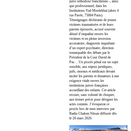
juive orthodoxe francilienne -, ainsi
que professionnel, dans les
Institutions Yad Mordekhaï (alors 4
rue Pavée, 75004 Paris).
Témoignages déchirants de jeunes
victimes traumatisées et de leurs
parents éprouvés, accusé souvent
dénué d’empathie envers les
victimes et en pleine inversion
accusatoire, diagnostic inquiétant
d’un expert psychiatre, direction
remarquable des débats par le
Président de la Cour David de
Pas… Un procès pénal sur un sujet
sensible, aux enjeux juridiques,
juifs, moraux et médicaux devant
inciter les parents et donateurs à une
exigence vitale envers les
institutions juives françaises
accueillant des enfants. Cet article
recourt, sans volonté de choquer,
aux termes précis pour désigner les
actes commis. J’évoquerai ce
procès lors de mon interview par
Radio Chalom Nitsan diffusée dès
le 26 mars 2026.