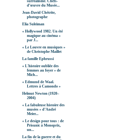
surréalisme. Chefs-
d’œuvre du Musée...
Jean-David Chétrite,
photographe
Elia Suleiman
« Hollywood 1982. Un été
magique au cinéma »
par J...
« Le Louvre en musiques »
de Christophe Maillet
La famille Ephrussi
« L'histoire oubliée des
femmes au foyer » de
Mich...
« Edmund de Waal.
Lettres à Camondo »
Helmut Newton (1920–
2004)
« La fabuleuse histoire des
musées » d’André
Meier...
« Le design pour tous : de
Prisunic à Monoprix,
un...
La fin de la guerre et du