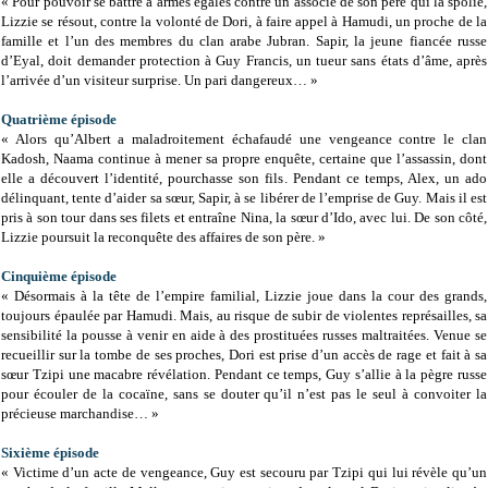
« Pour pouvoir se battre à armes égales contre un associé de son père qui la spolie,
Lizzie se résout, contre la volonté de Dori, à faire appel à Hamudi, un proche de la
famille et l’un des membres du clan arabe Jubran. Sapir, la jeune fiancée russe
d’Eyal, doit demander protection à Guy Francis, un tueur sans états d’âme, après
l’arrivée d’un visiteur surprise. Un pari dangereux… »
Quatrième épisode
« Alors qu’Albert a maladroitement échafaudé une vengeance contre le clan
Kadosh, Naama continue à mener sa propre enquête, certaine que l’assassin, dont
elle a découvert l’identité, pourchasse son fils. Pendant ce temps, Alex, un ado
délinquant, tente d’aider sa sœur, Sapir, à se libérer de l’emprise de Guy. Mais il est
pris à son tour dans ses filets et entraîne Nina, la sœur d’Ido, avec lui. De son côté,
Lizzie poursuit la reconquête des affaires de son père. »
Cinquième épisode
« Désormais à la tête de l’empire familial, Lizzie joue dans la cour des grands,
toujours épaulée par Hamudi. Mais, au risque de subir de violentes représailles, sa
sensibilité la pousse à venir en aide à des prostituées russes maltraitées. Venue se
recueillir sur la tombe de ses proches, Dori est prise d’un accès de rage et fait à sa
sœur Tzipi une macabre révélation. Pendant ce temps, Guy s’allie à la pègre russe
pour écouler de la cocaïne, sans se douter qu’il n’est pas le seul à convoiter la
précieuse marchandise… »
Sixième épisode
« Victime d’un acte de vengeance, Guy est secouru par Tzipi qui lui révèle qu’un