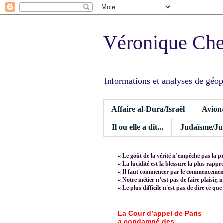
Véronique Ch
Informations et analyses de géopoli
Affaire al-Dura/Israël
Avion
Il ou elle a dit...
Judaïsme/Jui
« Le goût de la vérité n’empêche pas la p
« La lucidité est la blessure la plus rapp
« Il faut commencer par le commencement,
« Notre métier n’est pas de faire plaisir, 
« Le plus difficile n'est pas de dire ce que
La Cour d’appel de Paris
a condamné des