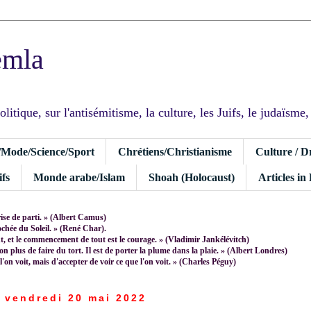
emla
tique, sur l'antisémitisme, la culture, les Juifs, le judaïsme, I
/Mode/Science/Sport
Chrétiens/Christianisme
Culture / D
fs
Monde arabe/Islam
Shoah (Holocaust)
Articles in
rise de parti. » (Albert Camus)
rochée du Soleil. » (René Char).
 et le commencement de tout est le courage. » (Vladimir Jankélévitch)
non plus de faire du tort. Il est de porter la plume dans la plaie. » (Albert Londres)
 l'on voit, mais d'accepter de voir ce que l'on voit. » (Charles Péguy)
vendredi 20 mai 2022