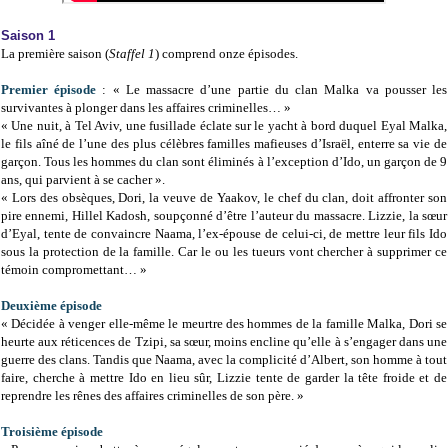
Saison 1
La première saison (
Staffel 1
) comprend onze épisodes.
Premier épisode
: « Le massacre d’une partie du clan Malka va pousser les
survivantes à plonger dans les affaires criminelles… »
« Une nuit, à Tel Aviv, une fusillade éclate sur le yacht à bord duquel Eyal Malka,
le fils aîné de l’une des plus célèbres familles mafieuses d’Israël, enterre sa vie de
garçon. Tous les hommes du clan sont éliminés à l’exception d’Ido, un garçon de 9
ans, qui parvient à se cacher ».
« Lors des obsèques, Dori, la veuve de Yaakov, le chef du clan, doit affronter son
pire ennemi, Hillel Kadosh, soupçonné d’être l’auteur du massacre. Lizzie, la sœur
d’Eyal, tente de convaincre Naama, l’ex-épouse de celui-ci, de mettre leur fils Ido
sous la protection de la famille. Car le ou les tueurs vont chercher à supprimer ce
témoin compromettant… »
Deuxième épisode
« Décidée à venger elle-même le meurtre des hommes de la famille Malka, Dori se
heurte aux réticences de Tzipi, sa sœur, moins encline qu’elle à s’engager dans une
guerre des clans. Tandis que Naama, avec la complicité d’Albert, son homme à tout
faire, cherche à mettre Ido en lieu sûr, Lizzie tente de garder la tête froide et de
reprendre les rênes des affaires criminelles de son père. »
Troisième épisode