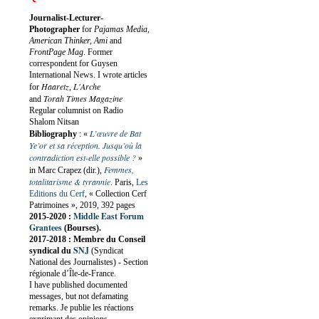
Journalist-Lecturer-
Photographer
for
Pajamas Media,
American Thinker, Ami
and
FrontPage Mag
. Former
correspondent for Guysen
International News. I wrote articles
Haaretz
L'Arche
for
,
Torah Times Magazine
and
Regular columnist on Radio
Shalom Nitsan
L’œuvre de Bat
Bibliography
:
«
Ye’or et sa réception. Jusqu’où la
contradiction est-elle possible ?
»
Femmes,
in Marc Crapez (dir.),
totalitarisme & tyrannie
. Paris,
Les
Editions du Cerf
, « Collection Cerf
Patrimoines », 2019, 392 pages
Middle East Forum
2015-2020 :
Grantees
(Bourses).
2017-2018 : Membre du Conseil
SNJ
syndical du
(Syndicat
National des Journalistes) - Section
régionale d’Île-de-France.
I have published documented
messages, but not defamating
remarks. Je publie les réactions