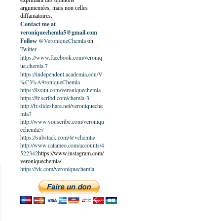
exprimant des opinions
argumentées, mais non celles
diffamatoires.
Contact me at
veroniquechemla5@gmail.com
@VeroniqueChemla
Follow
on
Twitter
https://www.facebook.com/veroniq
ue.chemla.7
https://independent.academia.edu/V
%C3%A9roniqueChemla
https://issuu.com/veroniquechemla
https://fr.scribd.com/chemla-3
http://fr.slideshare.net/veroniqueche
mla7
http://www.youscribe.com/veroniqu
echemla5/
https://substack.com/@vchemla/
http://www.calameo.com/accounts/4
522342
https://www.instagram.com/
veroniquechemla/
https://vk.com/veroniquechemla