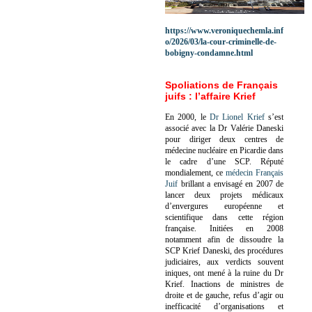
https://www.veroniquechemla.inf
o/2026/03/la-cour-criminelle-de-
bobigny-condamne.html
Spoliations de Français
juifs : l’affaire Krief
En 2000, le
Dr Lionel Krief
s’est
associé avec la Dr Valérie Daneski
pour diriger deux centres de
médecine nucléaire en Picardie dans
le cadre d’une SCP.
Réputé
mondialement, ce
médecin Français
Juif
brillant a envisagé en 2007 de
lancer deux projets médicaux
d’envergures européenne et
scientifique dans cette région
française.
Initiées en 2008
notamment afin de dissoudre la
SCP Krief Daneski, des procédures
judiciaires, aux verdicts souvent
iniques, ont mené à la ruine du Dr
Krief.
Inactions de ministres de
droite et de gauche, refus d’agir ou
inefficacité d’organisations et