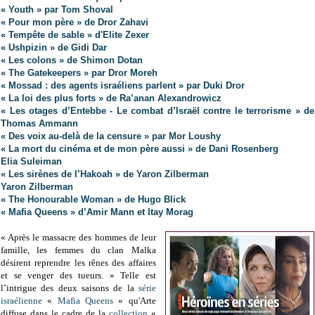
« Youth » par Tom Shoval
« Pour mon père » de Dror Zahavi
« Tempête de sable » d'Elite Zexer
« Ushpizin » de Gidi Dar
« Les colons » de Shimon Dotan
« The Gatekeepers » par Dror Moreh
« Mossad : des agents israéliens parlent »
par Duki Dror
« La loi des plus forts » de Ra’anan Alexandrowicz
« Les otages d’Entebbe - Le combat d’Israël contre le terrorisme » de
Thomas Ammann
« Des voix au-delà de la censure » par Mor Loushy
« La mort du cinéma et de mon père aussi » de Dani Rosenberg
Elia Suleiman
« Les sirènes de l’Hakoah » de Yaron Zilberman
Yaron Zilberman
« The Honourable Woman » de Hugo Blick
« Mafia Queens » d’Amir Mann et Itay Morag
« Après le massacre des hommes de leur
famille, les femmes du clan Malka
désirent reprendre les rênes des affaires
et se venger des tueurs. » Telle est
l’intrigue des deux saisons de la
série
israélienne
«
Mafia Queens
» qu'Arte
diffuse dans le cadre de la
collection
«