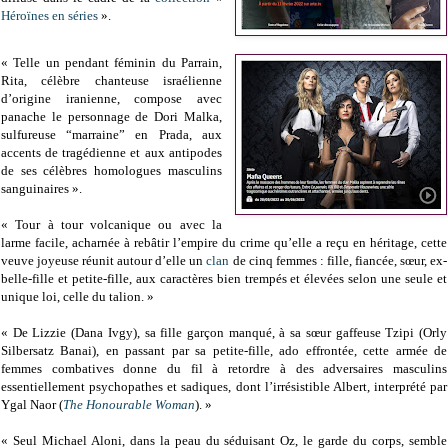
Héroïnes en séries
».
« Telle un pendant féminin du Parrain,
Rita, célèbre chanteuse israélienne
d’origine iranienne, compose avec
panache le personnage de Dori Malka,
sulfureuse “marraine” en Prada, aux
accents de tragédienne et aux antipodes
de ses célèbres homologues masculins
sanguinaires ».
« Tour à tour volcanique ou avec la
larme facile, acharnée à rebâtir l’empire du crime qu’elle a reçu en héritage, cette
veuve joyeuse réunit autour d’elle un
clan
de cinq femmes : fille, fiancée, sœur, ex-
belle-fille et petite-fille, aux caractères bien trempés et élevées selon une seule et
unique loi, celle du talion. »
« De Lizzie (Dana Ivgy), sa fille garçon manqué, à sa sœur gaffeuse Tzipi (Orly
Silbersatz Banai), en passant par sa petite-fille, ado effrontée, cette armée de
femmes combatives donne du fil à retordre à des adversaires masculins
essentiellement psychopathes et sadiques, dont l’irrésistible Albert, interprété par
Ygal Naor (
The Honourable Woman
). »
« Seul Michael Aloni, dans la peau du séduisant Oz, le garde du corps, semble