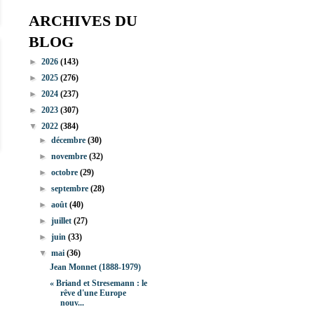
ARCHIVES DU
BLOG
►
2026
(143)
►
2025
(276)
►
2024
(237)
►
2023
(307)
▼
2022
(384)
►
décembre
(30)
►
novembre
(32)
►
octobre
(29)
►
septembre
(28)
►
août
(40)
►
juillet
(27)
►
juin
(33)
▼
mai
(36)
Jean Monnet (1888-1979)
« Briand et Stresemann : le
rêve d'une Europe
nouv...