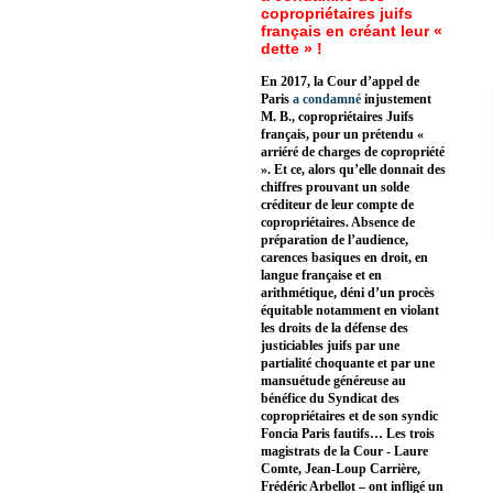
copropriétaires juifs
français en créant leur «
dette » !
En 2017, la Cour d’appel de
Paris
a condamné
injustement
M. B., copropriétaires Juifs
français, pour un prétendu «
arriéré de charges de copropriété
». Et ce, alors qu’elle donnait des
chiffres prouvant un solde
créditeur de leur compte de
copropriétaires. Absence de
préparation de l’audience,
carences basiques en droit, en
langue française et en
arithmétique, déni d’un procès
équitable notamment en violant
les droits de la défense des
justiciables juifs par une
partialité choquante et par une
mansuétude généreuse au
bénéfice du Syndicat des
copropriétaires et de son syndic
Foncia Paris fautifs… Les trois
magistrats de la Cour - Laure
Comte, Jean-Loup Carrière,
Frédéric Arbellot – ont infligé un