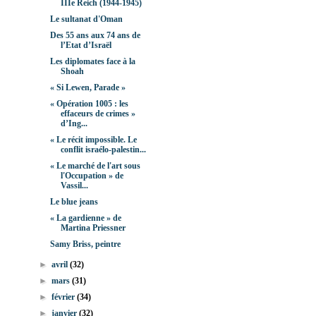
IIIe Reich (1944-1945)
Le sultanat d'Oman
Des 55 ans aux 74 ans de
l’Etat d’Israël
Les diplomates face à la
Shoah
« Si Lewen, Parade »
« Opération 1005 : les
effaceurs de crimes »
d’Ing...
« Le récit impossible. Le
conflit israélo-palestin...
« Le marché de l'art sous
l'Occupation » de
Vassil...
Le blue jeans
« La gardienne » de
Martina Priessner
Samy Briss, peintre
►
avril
(32)
►
mars
(31)
►
février
(34)
►
janvier
(32)