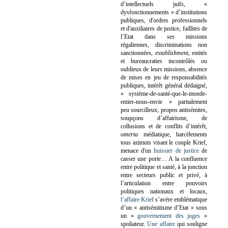
d’intellectuels juifs, «
dysfonctionnements » d’institutions
publiques, d'ordres professionnels
et d'auxiliaires de justice, faillites de
l’Etat dans ses missions
régaliennes, discriminations non
sanctionnées,
establishment
, entités
et bureaucraties incontrôlés ou
oublieux de leurs missions, absence
de mises en jeu de responsabilités
publiques, intérêt général dédaigné,
« système-de-santé-que-le-monde-
entier-nous-envie » partialement
peu sourcilleux, propos antisémites,
soupçons d’affairisme, de
collusions et de conflits d’intérêt,
omerta
médiatique, harcèlements
tous azimuts visant le couple Krief,
menace d'un
huissier de justice
de
casser une porte…
A la confluence
entre politique et santé, à la jonction
entre secteurs public et privé, à
l’articulation entre pouvoirs
politiques nationaux et locaux,
l’affaire Krief
s’avère emblématique
d’un « antisémitisme d’Etat » sous
un «
gouvernement des juges
»
spoliateur.
Une affaire
qui souligne