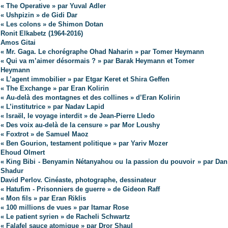
« The Operative » par Yuval Adler
« Ushpizin » de Gidi Dar
« Les colons » de Shimon Dotan
Ronit Elkabetz (1964-2016)
Amos Gitai
« Mr. Gaga. Le chorégraphe Ohad Naharin » par Tomer Heymann
« Qui va m’aimer désormais ? » par Barak Heymann et Tomer
Heymann
« L’agent immobilier » par Etgar Keret et Shira Geffen
« The Exchange » par Eran Kolirin
« Au-delà des montagnes et des collines » d’Eran Kolirin
« L’institutrice » par Nadav Lapid
« Israël, le voyage interdit » de Jean-Pierre Lledo
« Des voix au-delà de la censure » par Mor Loushy
« Foxtrot » de Samuel Maoz
« Ben Gourion, testament politique » par Yariv Mozer
Ehoud Olmert
« King Bibi - Benyamin Nétanyahou ou la passion du pouvoir » par Dan
Shadur
David Perlov. Cinéaste, photographe, dessinateur
« Hatufim - Prisonniers de guerre » de Gideon Raff
« Mon fils » par Eran Riklis
« 100 millions de vues » par Itamar Rose
« Le patient syrien » de Racheli Schwartz
« Falafel sauce atomique » par Dror Shaul