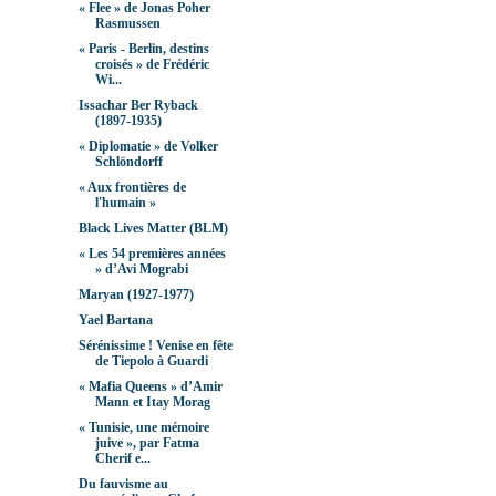
« Flee » de Jonas Poher
Rasmussen
« Paris - Berlin, destins
croisés » de Frédéric
Wi...
Issachar Ber Ryback
(1897-1935)
« Diplomatie » de Volker
Schlöndorff
« Aux frontières de
l'humain »
Black Lives Matter (BLM)
« Les 54 premières années
» d’Avi Mograbi
Maryan (1927-1977)
Yael Bartana
Sérénissime ! Venise en fête
de Tiepolo à Guardi
« Mafia Queens » d’Amir
Mann et Itay Morag
« Tunisie, une mémoire
juive », par Fatma
Cherif e...
Du fauvisme au