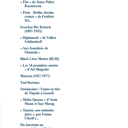
« Flee » de Jonas Poher
Rasmussen
« Paris - Berlin, destins
croisés » de Frédéric
Wi...
Issachar Ber Ryback
(1897-1935)
« Diplomatie » de Volker
Schlöndorff
« Aux frontières de
l'humain »
Black Lives Matter (BLM)
« Les 54 premières années
» d’Avi Mograbi
Maryan (1927-1977)
Yael Bartana
Sérénissime ! Venise en fête
de Tiepolo à Guardi
« Mafia Queens » d’Amir
Mann et Itay Morag
« Tunisie, une mémoire
juive », par Fatma
Cherif e...
Du fauvisme au