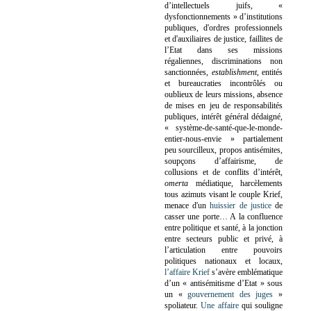
d’intellectuels juifs, «
dysfonctionnements » d’institutions
publiques, d'ordres professionnels
et d'auxiliaires de justice, faillites de
l’Etat dans ses missions
régaliennes, discriminations non
sanctionnées,
establishment
, entités
et bureaucraties incontrôlés ou
oublieux de leurs missions, absence
de mises en jeu de responsabilités
publiques, intérêt général dédaigné,
« système-de-santé-que-le-monde-
entier-nous-envie » partialement
peu sourcilleux, propos antisémites,
soupçons d’affairisme, de
collusions et de conflits d’intérêt,
omerta
médiatique, harcèlements
tous azimuts visant le couple Krief,
menace d'un
huissier de justice
de
casser une porte…
A la confluence
entre politique et santé, à la jonction
entre secteurs public et privé, à
l’articulation entre pouvoirs
politiques nationaux et locaux,
l’affaire Krief
s’avère emblématique
d’un « antisémitisme d’Etat » sous
un «
gouvernement des juges
»
spoliateur.
Une affaire
qui souligne