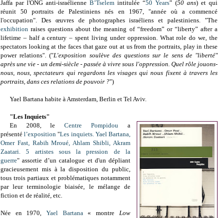
Jaffa par l'ONG anti-israélienne
B’Tselem
intitulée
“
50 Years
” (
50 ans
) et qui
réunit 50 portraits de Palestiniens nés en 1967, "année où a commencé
l'occupation". Des œuvres de photographes israéliens et palestiniens. "
The
exhibition
raises questions about the meaning of “freedom” or “liberty” after a
lifetime – half a century – spent living under oppression. What role do we, the
spectators looking at the faces that gaze out at us from the portraits, play in these
power relations". ("
L'exposition soulève des questions sur le sens de "liberté"
après une vie - un demi-siècle - passée à vivre sous l'oppression. Quel rôle jouons-
nous, nous, spectateurs qui regardons les visages qui nous fixent à travers les
portraits, dans ces relations de pouvoir ?
")
Yael Bartana habite à Amsterdam, Berlin et Tel Aviv.
"Les Inquiets"
En 2008, le
Centre Pompidou
a
présenté
l’exposition
"
Les inquiets. Yael Bartana,
Omer Fast, Rabih Mroué, Ahlam Shibli, Akram
Zaatari. 5 artistes sous la pression de la
guerre
"
assortie d’un catalogue et d'un dépliant
gracieusement mis à la disposition du public,
tous trois partiaux et problématiques notamment
par leur terminologie biaisée, le mélange de
fiction et de réalité, etc.
Née en 1970,
Yael Bartana
« montre
Low