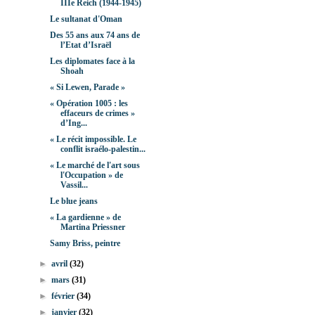
IIIe Reich (1944-1945)
Le sultanat d'Oman
Des 55 ans aux 74 ans de
l’Etat d’Israël
Les diplomates face à la
Shoah
« Si Lewen, Parade »
« Opération 1005 : les
effaceurs de crimes »
d’Ing...
« Le récit impossible. Le
conflit israélo-palestin...
« Le marché de l'art sous
l'Occupation » de
Vassil...
Le blue jeans
« La gardienne » de
Martina Priessner
Samy Briss, peintre
►
avril
(32)
►
mars
(31)
►
février
(34)
►
janvier
(32)