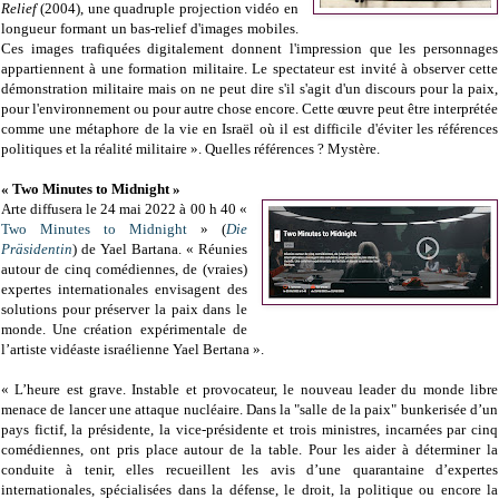
Relief
(2004), une quadruple projection vidéo en
longueur formant un bas-relief d'images mobiles.
Ces images trafiquées digitalement donnent l'impression que les personnages
appartiennent à une formation militaire. Le spectateur est invité à observer cette
démonstration militaire mais on ne peut dire s'il s'agit d'un discours pour la paix,
pour l'environnement ou pour autre chose encore. Cette œuvre peut être interprétée
comme une métaphore de la vie en Israël où il est difficile d'éviter les références
politiques et la réalité militaire ». Quelles références ? Mystère.
« Two Minutes to Midnight »
Arte diffusera le 24 mai 2022 à 00 h 40 «
Two Minutes to Midnight
» (
Die
Präsidentin
) de Yael Bartana. « Réunies
autour de cinq comédiennes, de (vraies)
expertes internationales envisagent des
solutions pour préserver la paix dans le
monde. Une création expérimentale de
l’artiste vidéaste israélienne Yael Bertana ».
« L’heure est grave. Instable et provocateur, le nouveau leader du monde libre
menace de lancer une attaque nucléaire. Dans la "salle de la paix" bunkerisée d’un
pays fictif, la présidente, la vice-présidente et trois ministres, incarnées par cinq
comédiennes, ont pris place autour de la table. Pour les aider à déterminer la
conduite à tenir, elles recueillent les avis d’une quarantaine d’expertes
internationales, spécialisées dans la défense, le droit, la politique ou encore la