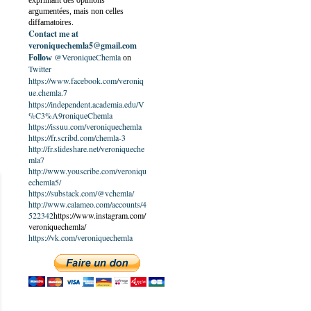
exprimant des opinions
argumentées, mais non celles
diffamatoires.
Contact me at
veroniquechemla5@gmail.com
@VeroniqueChemla
Follow
on
Twitter
https://www.facebook.com/veroniq
ue.chemla.7
https://independent.academia.edu/V
%C3%A9roniqueChemla
https://issuu.com/veroniquechemla
https://fr.scribd.com/chemla-3
http://fr.slideshare.net/veroniqueche
mla7
http://www.youscribe.com/veroniqu
echemla5/
https://substack.com/@vchemla/
http://www.calameo.com/accounts/4
522342
https://www.instagram.com/
veroniquechemla/
https://vk.com/veroniquechemla