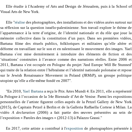
Elle étudie à l'
Academy of Arts and Design de Jérusalem, puis à la School of
Visual Arts de New York.
Elle "
réalise
des photographies, des installations et des vidéos axées surtout sur
sa réflexion sur la question israélo-palestinienne. Son travail explore le thème de
l’appartenance à la terre d’origine, de l’identité nationale et du rôle que joue la
mémoire collective dans la constitution d’un pays. Dans ses premières vidéos,
Bartana filme des rituels publics, folkloriques et militaires qu’elle altère et
déforme en travaillant sur le son et en ralentissant le mouvement des images. Yael
Bartana s’est mise dernièrement à introduire des éléments de fiction et des
‘situations’ construites à l’avance comme des narrations réelles. Entre 2006 et
2011, Bartana s’est occupée en Pologne du projet 'And Europe Will Be Stunned'
qui traite de la relation entre l’hébraïsme et l’identité nationale polonaise et repose
sur le Jewish Renaissance Movement in Poland (JRMiP), un groupe politique
utopiste qu’elle a elle-même fondé en 2007".
"En 2010,
Yael Bartana
a reçu le Prix Artes Mundi 4. En 2011, elle a représenté
la Pologne à l’occasion de la 54e Biennale d’Art de Venise. Parmi les expositions
personnelles de l’artiste figurent celles auprès de la Petzel Gallery de New York
(2015), de Capitain Petzel à Berlin et de la Galleria Raffaella Cortese à Milan. La
vidéo
A declaration
(2006) a fait partie des œuvres présentées au sein de
l’exposition « Paroles des images » (2012-13) à Palazzo Grassi."
En 2017, cette artiste a contribué à l'
exposition
de photographies présentée à