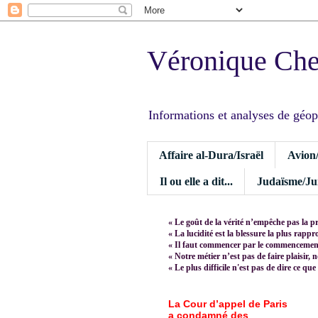
Véronique Ch
Informations et analyses de géopoli
Affaire al-Dura/Israël
Avion
Il ou elle a dit...
Judaïsme/Jui
« Le goût de la vérité n’empêche pas la p
« La lucidité est la blessure la plus rapp
« Il faut commencer par le commencement,
« Notre métier n’est pas de faire plaisir, 
« Le plus difficile n'est pas de dire ce que
La Cour d’appel de Paris
a condamné des