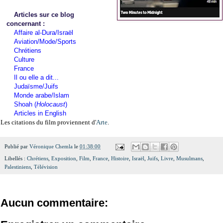
Articles sur ce blog
concernant :
Affaire al-Dura/Israël
Aviation/Mode/Sports
Chrétiens
Culture
France
Il ou elle a dit...
Judaïsme/Juifs
Monde arabe/Islam
Shoah (
Holocaust
)
Articles in English
Les citations du film proviennent d'
Arte
.
Publié par
Véronique Chemla
le
01:38:00
Libellés :
Chrétiens
,
Exposition
,
Film
,
France
,
Histoire
,
Israël
,
Juifs
,
Livre
,
Musulmans
,
Palestiniens
,
Télévision
Aucun commentaire: