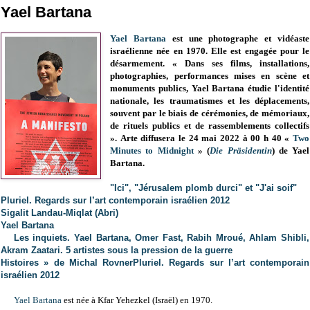
Yael Bartana
Yael Bartana
est une photographe et vidéaste
israélienne née en 1970. Elle est engagée pour le
désarmement.
« Dans ses films, installations,
photographies, performances mises en scène et
monuments publics, Yael Bartana étudie l'identité
nationale, les traumatismes et les déplacements,
souvent par le biais de cérémonies, de mémoriaux,
de rituels publics et de rassemblements collectifs
».
Arte diffusera le 24 mai 2022 à 00 h 40 «
Two
Minutes to Midnight
» (
Die Präsidentin
) de Yael
Bartana.
"Ici", "Jérusalem plomb durci" et "J'ai soif"
Pluriel. Regards sur l’art contemporain israélien 2012
Sigalit Landau-Miqlat (Abri)
Yael Bartana
Les inquiets. Yael Bartana, Omer Fast, Rabih Mroué, Ahlam Shibli,
Akram Zaatari. 5 artistes sous la pression de la guerre
Histoires » de Michal Rovner
Pluriel. Regards sur l’art contemporain
israélien 2012
Yael Bartana
est née à
Kfar Yehezkel (
Israël) en 1970.