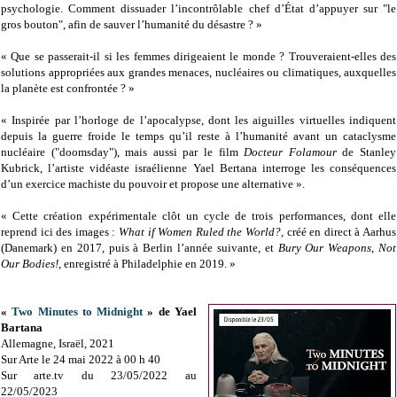
psychologie. Comment dissuader l’incontrôlable chef d’État d’appuyer sur "le
gros bouton", afin de sauver l’humanité du désastre ? »
« Que se passerait-il si les femmes dirigeaient le monde ? Trouveraient-elles des
solutions appropriées aux grandes menaces, nucléaires ou climatiques, auxquelles
la planète est confrontée ? »
« Inspirée par l’horloge de l’apocalypse, dont les aiguilles virtuelles indiquent
depuis la guerre froide le temps qu’il reste à l’humanité avant un cataclysme
nucléaire ("doomsday"), mais aussi par le film
Docteur Folamour
de Stanley
Kubrick, l’artiste vidéaste israélienne Yael Bertana interroge les conséquences
d’un exercice machiste du pouvoir et propose une alternative ».
« Cette création expérimentale clôt un cycle de trois performances, dont elle
reprend ici des images :
What if Women Ruled the World?,
créé en direct à Aarhus
(Danemark) en 2017, puis à Berlin l’année suivante, et
Bury Our Weapons
,
Not
Our Bodies!
, enregistré à Philadelphie en 2019. »
«
Two Minutes to Midnight
» de Yael
Bartana
Allemagne, Israël, 2021
Sur Arte le 24 mai 2022 à 00 h 40
Sur arte.tv du 23/05/2022 au
22/05/2023