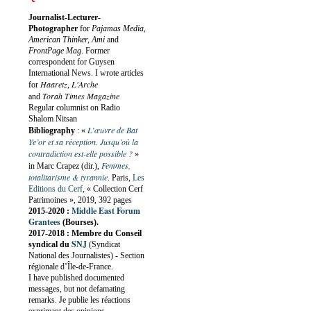
Journalist-Lecturer-
Photographer
for
Pajamas Media,
American Thinker, Ami
and
FrontPage Mag
. Former
correspondent for Guysen
International News. I wrote articles
Haaretz
L'Arche
for
,
Torah Times Magazine
and
Regular columnist on Radio
Shalom Nitsan
L’œuvre de Bat
Bibliography
:
«
Ye’or et sa réception. Jusqu’où la
contradiction est-elle possible ?
»
Femmes,
in Marc Crapez (dir.),
totalitarisme & tyrannie
. Paris,
Les
Editions du Cerf
, « Collection Cerf
Patrimoines », 2019, 392 pages
Middle East Forum
2015-2020 :
Grantees
(Bourses).
2017-2018 : Membre du Conseil
SNJ
syndical du
(Syndicat
National des Journalistes) - Section
régionale d’Île-de-France.
I have published documented
messages, but not defamating
remarks. Je publie les réactions