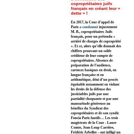
copropriétaires juifs
français en créant leur «
dette » !
En 2017, la Cour d’appel de
Paris
a condamné
injustement
M. B., copropriétaires Juifs
français, pour un prétendu «
arriéré de charges de copropriété
». Et ce, alors qu’elle donnait des
chiffres prouvant un solde
créditeur de leur compte de
copropriétaires. Absence de
préparation de l’audience,
carences basiques en droit, en
langue française et en
arithmétique, déni d’un procès
équitable notamment en violant
les droits de la défense des
justiciables juifs par une
partialité choquante et par une
mansuétude généreuse au
bénéfice du Syndicat des
copropriétaires et de son syndic
Foncia Paris fautifs… Les trois
magistrats de la Cour - Laure
Comte, Jean-Loup Carrière,
Frédéric Arbellot – ont infligé un