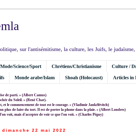
emla
tique, sur l'antisémitisme, la culture, les Juifs, le judaïsme, I
/Mode/Science/Sport
Chrétiens/Christianisme
Culture / D
fs
Monde arabe/Islam
Shoah (Holocaust)
Articles in
rise de parti. » (Albert Camus)
rochée du Soleil. » (René Char).
 et le commencement de tout est le courage. » (Vladimir Jankélévitch)
non plus de faire du tort. Il est de porter la plume dans la plaie. » (Albert Londres)
 l'on voit, mais d'accepter de voir ce que l'on voit. » (Charles Péguy)
dimanche 22 mai 2022