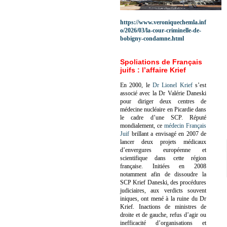
https://www.veroniquechemla.inf
o/2026/03/la-cour-criminelle-de-
bobigny-condamne.html
Spoliations de Français
juifs : l’affaire Krief
En 2000, le
Dr Lionel Krief
s’est
associé avec la Dr Valérie Daneski
pour diriger deux centres de
médecine nucléaire en Picardie dans
le cadre d’une SCP.
Réputé
mondialement, ce
médecin Français
Juif
brillant a envisagé en 2007 de
lancer deux projets médicaux
d’envergures européenne et
scientifique dans cette région
française.
Initiées en 2008
notamment afin de dissoudre la
SCP Krief Daneski, des procédures
judiciaires, aux verdicts souvent
iniques, ont mené à la ruine du Dr
Krief.
Inactions de ministres de
droite et de gauche, refus d’agir ou
inefficacité d’organisations et