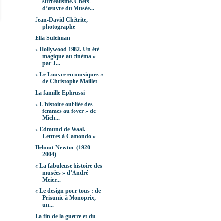
surréalisme. Chefs-
d’œuvre du Musée...
Jean-David Chétrite,
photographe
Elia Suleiman
« Hollywood 1982. Un été
magique au cinéma »
par J...
« Le Louvre en musiques »
de Christophe Maillet
La famille Ephrussi
« L'histoire oubliée des
femmes au foyer » de
Mich...
« Edmund de Waal.
Lettres à Camondo »
Helmut Newton (1920–
2004)
« La fabuleuse histoire des
musées » d’André
Meier...
« Le design pour tous : de
Prisunic à Monoprix,
un...
La fin de la guerre et du