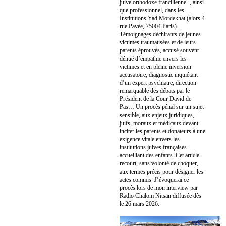
juive orthodoxe francilienne -, ainsi
que professionnel, dans les
Institutions Yad Mordekhaï (alors 4
rue Pavée, 75004 Paris).
Témoignages déchirants de jeunes
victimes traumatisées et de leurs
parents éprouvés, accusé souvent
dénué d’empathie envers les
victimes et en pleine inversion
accusatoire, diagnostic inquiétant
d’un expert psychiatre, direction
remarquable des débats par le
Président de la Cour David de
Pas… Un procès pénal sur un sujet
sensible, aux enjeux juridiques,
juifs, moraux et médicaux devant
inciter les parents et donateurs à une
exigence vitale envers les
institutions juives françaises
accueillant des enfants. Cet article
recourt, sans volonté de choquer,
aux termes précis pour désigner les
actes commis. J’évoquerai ce
procès lors de mon interview par
Radio Chalom Nitsan diffusée dès
le 26 mars 2026.