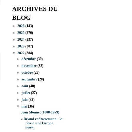
ARCHIVES DU
BLOG
►
2026
(143)
►
2025
(276)
►
2024
(237)
►
2023
(307)
▼
2022
(384)
►
décembre
(30)
►
novembre
(32)
►
octobre
(29)
►
septembre
(28)
►
août
(40)
►
juillet
(27)
►
juin
(33)
▼
mai
(36)
Jean Monnet (1888-1979)
« Briand et Stresemann : le
rêve d'une Europe
nouv...