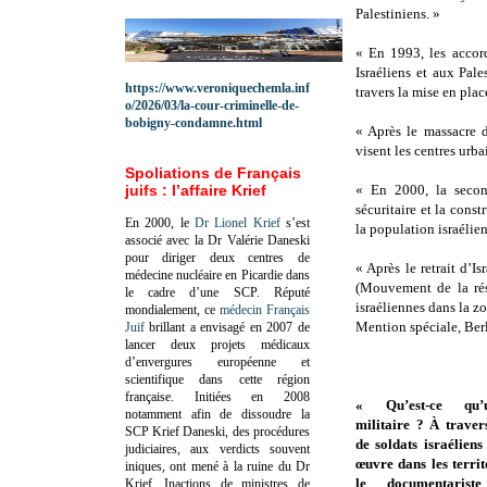
Palestiniens. »
« En 1993, les accord
Israéliens et aux Pal
https://www.veroniquechemla.inf
travers la mise en pla
o/2026/03/la-cour-criminelle-de-
bobigny-condamne.html
« Après le massacre d
visent les centres urba
Spoliations de Français
juifs : l’affaire Krief
« En 2000, la second
sécuritaire et la cons
En 2000, le
Dr Lionel Krief
s’est
la population israélie
associé avec la Dr Valérie Daneski
pour diriger deux centres de
« Après le retrait d’
médecine nucléaire en Picardie dans
(Mouvement de la rés
le cadre d’une SCP.
Réputé
israéliennes dans la z
mondialement, ce
médecin Français
Mention spéciale, Be
Juif
brillant a envisagé en 2007 de
lancer deux projets médicaux
d’envergures européenne et
scientifique dans cette région
française.
Initiées en 2008
« Qu’est-ce qu’
notamment afin de dissoudre la
militaire ? À traver
SCP Krief Daneski, des procédures
de soldats israéliens
judiciaires, aux verdicts souvent
œuvre dans les territ
iniques, ont mené à la ruine du Dr
le documentaris
Krief.
Inactions de ministres de