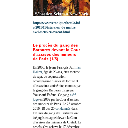
http://www.veroniquechemla.inf
o/2011/11/interview-de-maitre-
axel-metzker-avocat.html
Le procès du gang des
Barbares devant la Cour
d'assises des mineurs
de Paris (1/5)
En 2006, le jeune Français Juif
Ilan
Halimi,
âgé de 23 ans, était victime
de rapt, de séquestration
accompagnée d’actes de torture et
d’assassinat antisémite, commis par
le gang des Barbares dirigé par
Youssouf Fofana. Ce gang
a été
jugé
en 2009 par la Cour d'assises
des mineurs de Paris. Le 25 octobre
2010, 18 des 25
condamnés
dans
l’affaire du gang des Barbares ont
été jugés en appel devant la Cour
d’assises des mineurs de Créteil. Le
procès s'est achevé le 17 décembre