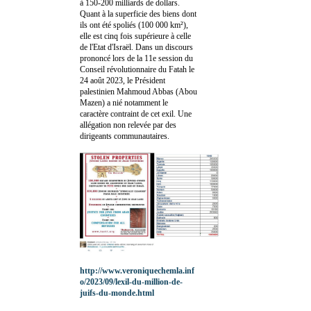
à 150-200 milliards de dollars.
Quant à la superficie des biens dont
ils ont été spoliés (100 000 km²),
elle est cinq fois supérieure à celle
de l'Etat d'Israël. Dans un discours
prononcé lors de la 11e session du
Conseil révolutionnaire du Fatah le
24 août 2023, le Président
palestinien Mahmoud Abbas (Abou
Mazen) a nié notamment le
caractère contraint de cet exil. Une
allégation non relevée par des
dirigeants communautaires.
http://www.veroniquechemla.inf
o/2023/09/lexil-du-million-de-
juifs-du-monde.html