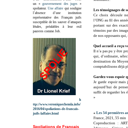
un «
gouvernement des juges
»
spoliateur.
Une affaire
qui souligne
Les témoignages de so
l’absence d’une institution
Ce choix découle not
représentative des Français juifs
l’ONG au fil des anné
susceptible de les sauver d’attaques
portant sur des exact
létales, préalables à leur exil
témoins par des image
pauvres comme Job.
de nos opposants qui, 
Quel accueil a reçu vo
Il n’a pas pu y être pro
qui, d’ordinaire, sél
destination du Moyen-
comptabilisons déjà pl
Gardez-vous espoir qu
Je garde espoir mais
aujourd’hui de penser
suffit de regarder les
»
h
ttp://www.veroniquechemla.info/
2016/04/spoliations-de-francais-
«
Les 54 premières a
juifs-laffaire.html
France, 2021, 55 min
Coproduction : AR
Spoliations de Français