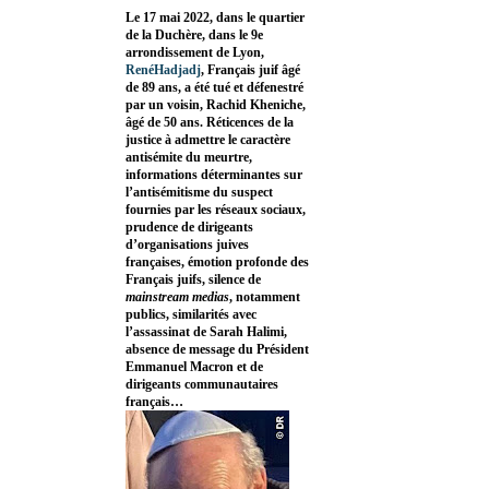
Le 17 mai 2022, dans le quartier
de la Duchère, dans le 9e
arrondissement de Lyon,
RenéHadjadj
, Français juif âgé
de 89 ans, a été tué et défenestré
par un voisin, Rachid Kheniche,
âgé de 50 ans. Réticences de la
justice à admettre le caractère
antisémite du meurtre,
informations déterminantes sur
l’antisémitisme du suspect
fournies par les réseaux sociaux,
prudence de dirigeants
d’organisations juives
françaises, émotion profonde des
Français juifs, silence de
mainstream medias
, notamment
publics, similarités avec
l’assassinat de Sarah Halimi,
absence de message du Président
Emmanuel Macron et de
dirigeants communautaires
français…