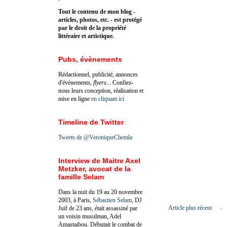
Tout le contenu de mon blog -
articles, photos, etc. - est protégé
par le droit de la propriété
littéraire et artistique.
Pubs, évènements
Rédactionnel, publicité, annonces
d'évènements,
flyers
... Confiez-
nous leurs conception, réalisation et
mise en ligne
en cliquant ici
Timeline de Twitter
Tweets de @VeroniqueChemla
Interview de Maitre Axel
Metzker, avocat de la
famille Selam
Dans la nuit du 19 au 20 novembre
2003, à Paris,
Sébastien Selam
, DJ
Article plus récent
Juif de 23 ans, était assassiné par
un voisin musulman, Adel
Amastaibou. Débutait le combat de