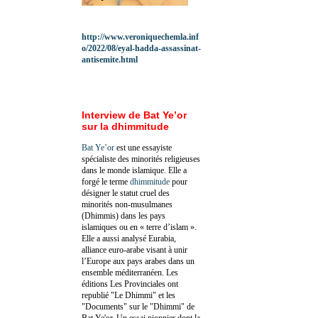
http://www.veroniquechemla.inf
o/2022/08/eyal-hadda-assassinat-
antisemite.html
Interview de Bat Ye’or
sur la dhimmitude
Bat Ye’or
est une essayiste
spécialiste des minorités religieuses
dans le monde islamique. Elle a
forgé le terme
dhimmitude
pour
désigner le statut cruel des
minorités non-musulmanes
(Dhimmis) dans les pays
islamiques ou en « terre d’islam ».
Elle a aussi analysé Eurabia,
alliance euro-arabe visant à unir
l’Europe aux pays arabes dans un
ensemble méditerranéen. Les
éditions Les Provinciales ont
republié "Le Dhimmi" et les
"Documents" sur le "Dhimmi" de
Bat Ye'or. Un essai pionnier dont la