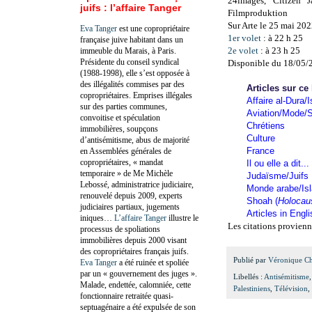
24images, Citizen J
juifs : l’affaire Tanger
Filmproduktion
Sur Arte le 25 mai 20
Eva Tanger
est une copropriétaire
1er volet
: à 22 h 25
française juive habitant dans un
2e volet
: à 23 h 25
immeuble du Marais, à Paris.
Présidente du conseil syndical
Disponible du 18/05/
(1988-1998), elle s’est opposée à
des illégalités commises par des
Articles sur ce
copropriétaires. Emprises illégales
Affaire al-Dura/I
sur des parties communes,
Aviation/Mode/S
convoitise et spéculation
Chrétiens
immobilières, soupçons
Culture
d’antisémitisme, abus de majorité
France
en Assemblées générales de
copropriétaires, « mandat
Il ou elle a dit...
temporaire » de Me Michèle
Judaïsme/Juifs
Lebossé, administratrice judiciaire,
Monde arabe/Is
renouvelé depuis 2009, experts
Shoah (
Holocau
judiciaires partiaux, jugements
Articles in Engl
iniques…
L’affaire Tanger
illustre le
Les citations provienn
processus de spoliations
immobilières depuis 2000 visant
des copropriétaires français juifs.
Publié par
Véronique C
Eva Tanger
a été ruinée et spoliée
par un « gouvernement des juges ».
Libellés :
Antisémitisme
Malade, endettée, calomniée, cette
Palestiniens
,
Télévision
,
fonctionnaire retraitée quasi-
septuagénaire a été expulsée de son