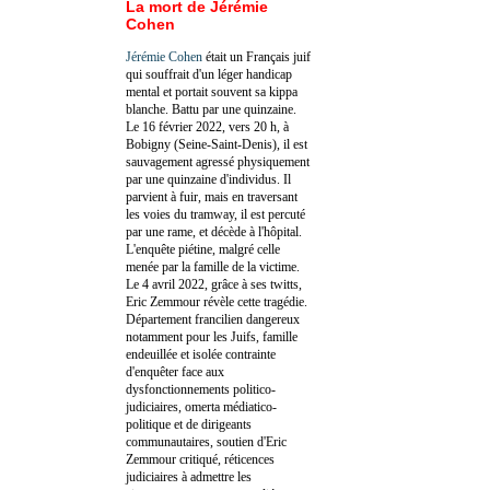
La mort de Jérémie
Cohen
Jérémie Cohen
était un Français juif
qui souffrait d'un léger handicap
mental et portait souvent sa kippa
blanche. Battu par une quinzaine.
Le 16 février 2022, vers 20 h, à
Bobigny (Seine-Saint-Denis), il est
sauvagement agressé physiquement
par une quinzaine d'individus. Il
parvient à fuir, mais en traversant
les voies du tramway, il est percuté
par une rame, et décède à l'hôpital.
L'enquête piétine, malgré celle
menée par la famille de la victime.
Le 4 avril 2022, grâce à ses twitts,
Eric Zemmour révèle cette tragédie.
Département francilien dangereux
notamment pour les Juifs, famille
endeuillée et isolée contrainte
d'enquêter face aux
dysfonctionnements politico-
judiciaires, omerta médiatico-
politique et de dirigeants
communautaires, soutien d'Eric
Zemmour critiqué, réticences
judiciaires à admettre les