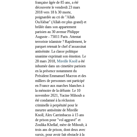
française âgée de 85 ans, a été
découverte le vendredi 23 mars
2018 vers 18 h 30 morte,
poignardée au cri de "Allah
OuAkbar" (Allah est plus grand) et
brûlée dans son appartement
parisien au 30 avenue Philippe
Auguste - 75011 Paris. Attentat
terroriste islamiste ? Rapidement, le
parquet retenait le chef d’assassinat
antisémite. La classe politique
unanime exprimait son émotion. Le
28 mars 2018,
Mireille Knoll
a été
inhumée dans un cimetière parisien
en la présence notamment du
Président Emmanuel Macron et des
milliers de personnes ont participé
en France aux marches blanches à
la mémoire de la défunte. Le 10
novembre 2021, Yacine Mihoub a
été condamné à la réclusion
criminelle à perpétuité pour le
meurtre antisémite de Mireille
Knoll, Alex Carrimbacus à 15 ans
de prison pour "vol aggravé" et
Zoulika Khellaf, mère de Mihoub, à
trois ans de prison, dont deux avec
sursis, pour avoir fait obstacle à la