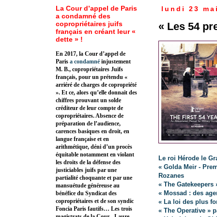
La Cour d’appel de Paris
lundi 23 ma
a condamné des
copropriétaires juifs
« Les 54 pr
français en créant leur «
dette » !
En 2017, la Cour d’appel de
Paris
a condamné
injustement
M. B., copropriétaires Juifs
français, pour un prétendu «
arriéré de charges de copropriété
». Et ce, alors qu’elle donnait des
chiffres prouvant un solde
créditeur de leur compte de
copropriétaires. Absence de
préparation de l’audience,
carences basiques en droit, en
langue française et en
arithmétique, déni d’un procès
équitable notamment en violant
Le roi Hérode le Gr
les droits de la défense des
« Golda Meir - Prem
justiciables juifs par une
Rozanes
partialité choquante et par une
« The Gatekeepers 
mansuétude généreuse au
« Mossad : des agen
bénéfice du Syndicat des
copropriétaires et de son syndic
« La loi des plus f
Foncia Paris fautifs… Les trois
« The Operative » p
magistrats de la Cour - Laure