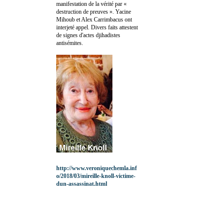
manifestation de la vérité par «
destruction de preuves ». Yacine
Mihoub et Alex Carrimbacus ont
interjeté appel. Divers faits attestent
de signes d'actes djihadistes
antisémites.
http://www.veroniquechemla.inf
o/2018/03/mireille-knoll-victime-
dun-assassinat.html