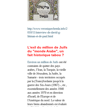
http://www.veroniquechemla.info/2
010/11/interview-de-david-g-
littman-et-de-paul.html
L'exil du million de Juifs
du "monde Arabe", un
fait historique tabou ?
Environ un million de Juifs
ont été
contraints de quitter des pays
arabes, l’Iran, la Turquie, la vieille
ville de Jérusalem, la Judée, la
Samarie - trois territoires occupés
par la (Trans)Jordanie jusqu'à la
guerre des Six-Jours (1967) -, etc.,
essentiellement des années 1940
aux années 1970 et en direction
d'Israël, de l'Europe et de
l'Amérique du nord. La valeur de
leurs biens abandonnés est évaluée