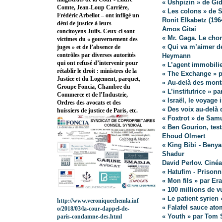
« Ushpizin » de Gid
Comte, Jean-Loup Carrière,
« Les colons » de
Frédéric Arbellot – ont infligé un
Ronit Elkabetz (196
déni de justice à leurs
Amos Gitai
concitoyens Juifs. Ceux-ci sont
« Mr. Gaga. Le ch
victimes du « gouvernement des
« Qui va m’aimer d
juges » et de l’absence de
contrôles par diverses autorités
Heymann
qui ont refusé d’intervenir pour
« L’agent immobilie
rétablir le droit : ministres de la
« The Exchange » p
Justice et du Logement, parquet,
« Au-delà des monta
Groupe Foncia, Chambre du
« L’institutrice » p
Commerce et de l’Industrie,
« Israël, le voyage 
Ordres des avocats et des
« Des voix au-delà
huissiers de justice de Paris, etc.
« Foxtrot » de Sam
« Ben Gourion, test
Ehoud Olmert
« King Bibi - Beny
Shadur
David Perlov. Ciné
« Hatufim - Prisonn
« Mon fils » par Era
« 100 millions de v
« Le patient syrien
http://www.veroniquechemla.inf
« Falafel sauce ato
o/2018/03/la-cour-dappel-de-
« Youth » par Tom 
paris-condamne-des.html