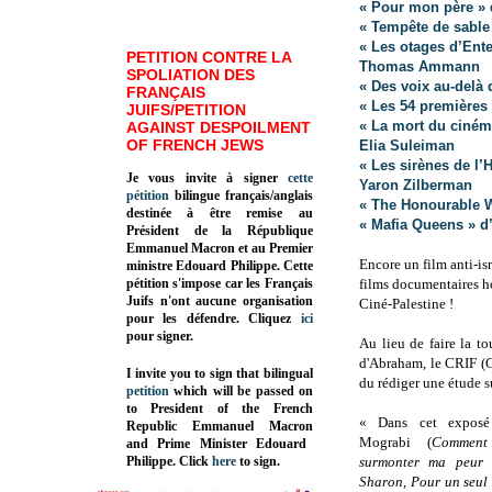
« Pour mon père » 
« Tempête de sable 
« Les otages d’Ente
PETITION CONTRE LA
Thomas Ammann
SPOLIATION DES
« Des voix au-delà
FRANÇAIS
« Les 54 premières
JUIFS/PETITION
« La mort du ciném
AGAINST DESPOILMENT
OF FRENCH JEWS
Elia Suleiman
« Les sirènes de l
Je vous invite à signer
cette
Yaron Zilberman
pétition
bilingue français/anglais
« The Honourable 
destinée à être remise au
« Mafia Queens » d
Président de la République
Emmanuel Macron et au Premier
Encore un film anti-isr
ministre Edouard Philippe. Cette
pétition s'impose car les Français
films documentaires h
Juifs n'ont aucune organisation
Ciné-Palestine !
pour les défendre. Cliquez
ici
pour signer.
Au lieu de faire la to
d'Abraham, le CRIF (Co
I invite you to sign that bilingual
du rédiger une étude s
petition
which will be passed on
to President of the French
« Dans cet exposé 
Republic
Emmanuel Macron
Mograbi (
Comment
and Prime Minister
Edouard
Philippe
.
Click
here
to sign.
surmonter ma peur 
Sharon, Pour un seul