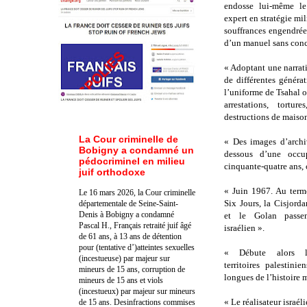
endosse lui-même le
expert en stratégie mil
souffrances engendrée
d’un manuel sans conc
« Adoptant une narra
de différentes généra
l’uniforme de Tsahal ou
arrestations, tortur
destructions de mais
La Cour criminelle de
« Des images d’archi
Bobigny a condamné un
dessous d’une occup
pédocriminel en milieu
cinquante-quatre ans,
juif orthodoxe
« Juin 1967. Au term
Le 16 mars 2026, la Cour criminelle
Six Jours, la Cisjorda
départementale de Seine-Saint-
Denis à Bobigny a condamné
et le Golan passen
Pascal H., Français retraité juif âgé
israélien ».
de 61 ans, à 13 ans de détention
pour (tentative d’)atteintes sexuelles
« Débute alors l
(incestueuse) par majeur sur
territoires palestini
mineurs de 15 ans, corruption de
longues de l’histoire
mineurs de 15 ans et viols
(incestueux) par majeur sur mineurs
« Le réalisateur israél
de 15 ans. Des
infractions commises