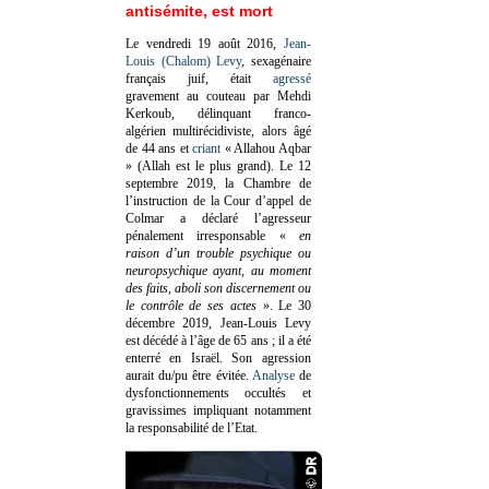
antisémite, est mort
Le vendredi 19 août 2016,
Jean-
Louis (Chalom) Levy
, sexagénaire
français juif, était
agressé
gravement au couteau par Mehdi
Kerkoub, délinquant franco-
algérien multirécidiviste, alors âgé
de 44 ans et
criant
« Allahou Aqbar
» (Allah est le plus grand). Le 12
septembre 2019, la Chambre de
l’instruction de la Cour d’appel de
Colmar a déclaré l’agresseur
pénalement irresponsable
«
en
raison d’un trouble psychique ou
neuropsychique ayant, au moment
des faits, aboli son discernement ou
le contrôle de ses actes
»
. Le 30
décembre 2019, Jean-Louis Levy
est décédé à l’âge de 65 ans ; il a été
enterré en Israël. Son agression
aurait du/pu être évitée.
Analyse
de
dysfonctionnements occultés et
gravissimes impliquant notamment
la responsabilité de l’Etat.