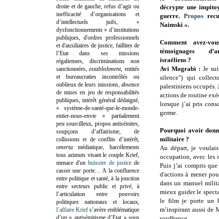
droite et de gauche, refus d’agir ou
décrypte une impito
inefficacité d’organisations et
guerre.
Propos
recu
d’intellectuels juifs, «
Naimski ».
dysfonctionnements » d’institutions
publiques, d'ordres professionnels
Comment avez-vou
et d'auxiliaires de justice, faillites de
témoignages d’a
l’Etat dans ses missions
israéliens ?
régaliennes, discriminations non
Avi Mograbi :
Je su
sanctionnées,
establishment
, entités
et bureaucraties incontrôlés ou
silence") qui collect
oublieux de leurs missions, absence
palestiniens occupés. 
de mises en jeu de responsabilités
actions de routine exé
publiques, intérêt général dédaigné,
lorsque j’ai pris con
« système-de-santé-que-le-monde-
germe.
entier-nous-envie » partialement
peu sourcilleux, propos antisémites,
Pourquoi avoir donn
soupçons d’affairisme, de
militaire ?
collusions et de conflits d’intérêt,
omerta
médiatique, harcèlements
Au départ, je voulai
tous azimuts visant le couple Krief,
occupation, avec les co
menace d'un
huissier de justice
de
Puis j’ai compris que
casser une porte…
A la confluence
d'actions à mener pour
entre politique et santé, à la jonction
dans un manuel milita
entre secteurs public et privé, à
mieux guider le spectat
l’articulation entre pouvoirs
le film je porte un 
politiques nationaux et locaux,
m’inspirant aussi de 
l’affaire Krief
s’avère emblématique
d’un « antisémitisme d’Etat » sous
souffrance.