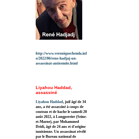
http://www.veroniquechemla.inf
o/2022/06/rene-hadjaj-un-
assassinat-antisemite.html
Liyahou Haddad,
assassiné
Liyahou Haddad
, juif âgé de 34
ans, a été assassiné à coups de
couteau et de hache le samedi 20
août 2022, à Longperrier (Seine-
et-Marne), par Mohammed
Dridi, âgé de 24 ans et d'origine
tunisienne. Un assassinat révélé
par le Bureau national de