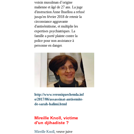
voisin musulman d’origine
malienne et âgé de 27 ans. La juge
d'instruction Anne Ihuellou a refusé
jusqu'en février 2018 de retenir la
circonstance aggravante
d'antisémitisme, et multiplie les
expertises psychiatriques. La
famille a porté plainte contre la
police pour non assistance à
personne en danger.
http://www.veroniquechemla.inf
o/2017/06/assassinat-antisemite-
de-sarah-halimi.html
Mireille Knoll, victime
d'un djihadiste ?
Mireille Knoll
, veuve juive