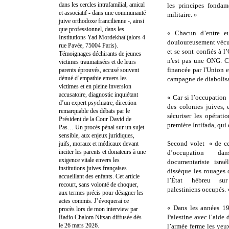
dans les cercles intrafamilial, amical
les principes fondam
et associatif - dans une communauté
militaire. »
juive orthodoxe francilienne -, ainsi
que professionnel, dans les
« Chacun d’entre eu
Institutions Yad Mordekhaï (alors 4
douloureusement vécu 
rue Pavée, 75004 Paris).
et se sont confiés à 
Témoignages déchirants de jeunes
n'est pas une ONG. C
victimes traumatisées et de leurs
financée par l'Union 
parents éprouvés, accusé souvent
dénué d’empathie envers les
campagne de diabolisat
victimes et en pleine inversion
accusatoire, diagnostic inquiétant
« Car si l’occupation
d’un expert psychiatre, direction
des colonies juives, 
remarquable des débats par le
sécuriser les opérati
Président de la Cour David de
première Intifada, qu
Pas… Un procès pénal sur un sujet
sensible, aux enjeux juridiques,
Second volet « de ce
juifs, moraux et médicaux devant
inciter les parents et donateurs à une
d’occupation d
exigence vitale envers les
documentariste isra
institutions juives françaises
dissèque les rouages
accueillant des enfants. Cet article
l’État hébreu sur 
recourt, sans volonté de choquer,
palestiniens occupés. 
aux termes précis pour désigner les
actes commis. J’évoquerai ce
« Dans les années 19
procès lors de mon interview par
Palestine avec l’aide 
Radio Chalom Nitsan diffusée dès
le 26 mars 2026.
l’armée ferme les yeu