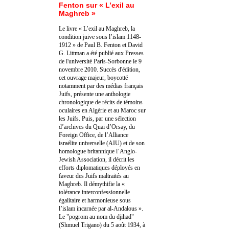
Fenton sur « L’exil au
Maghreb »
Le livre « L’exil au Maghreb, la
condition juive sous l’islam 1148-
1912 » de Paul B. Fenton et David
G. Littman a été publié aux Presses
de l'université Paris-Sorbonne le 9
novembre 2010. Succès d'édition,
cet ouvrage majeur, boycotté
notamment par des médias français
Juifs, présente une anthologie
chronologique de récits de témoins
oculaires en Algérie et au Maroc sur
les Juifs. Puis, par une sélection
d’archives du Quai d’Orsay, du
Foreign Office, de l’Alliance
israélite universelle (AIU) et de son
homologue britannique l’Anglo-
Jewish Association, il décrit les
efforts diplomatiques déployés en
faveur des Juifs maltraités au
Maghreb. Il démythifie la «
tolérance interconfessionnelle
égalitaire et harmonieuse sous
l’islam incarnée par al-Andalous ».
Le "pogrom au nom du djihad"
(Shmuel Trigano) du 5 août 1934, à