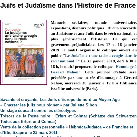
Juifs et Judaïsme dans l'Histoire de France
Manuels scolaires, monde universitaire,
expositions, discours politiques... Aucun n'accorde
au Judaïsme et aux Juifs dans le récit national, et
plus généralement l'Histoire. Ce qui est
gravement préjudiciable. Les 17 et 18 janvier
2019, le mahJ organise le colloque ouvert au
public "
Le Judaïsme : une tache aveugle dans le
récit national ?
"
Le 31 janvier 2019, de 9 h 30 à
18 h, le mahJ proposera le colloque "
Hommage à
Gérard Nahon
".
Cette journée d’étude sera
précédée par une soirée d’hommage à Gérard
Nahon, mercredi 30 janvier à 19 h à l’Alliance
israélite universelle (Paris).
Savants et croyants. Les Juifs d'Europe du nord au Moyen Age
« Chasser les juifs pour régner » par Juliette Sibon
Un stage éducatif contre les stéréotypes
Trésors de la Peste noire : Erfurt et Colmar (Schätze des Schwarzen
Todes aus Erfurt und Colmar)
Vente de la collection personnelle « Hébraïca-Judaïca » de Francine et
d’Elie Szapiro le 23 mars 2011