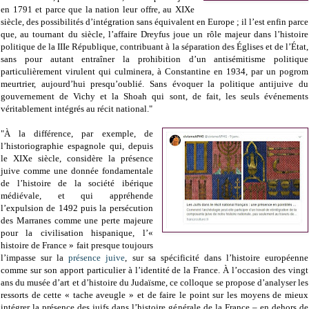
en 1791 et parce que la nation leur offre, au XIXe
siècle, des possibilités d’intégration sans équivalent en Europe ; il l’est enfin parce
que, au tournant du siècle, l’affaire Dreyfus joue un rôle majeur dans l’histoire
politique de la IIIe République, contribuant à la séparation des Églises et de l’État,
sans pour autant entraîner la prohibition d’un antisémitisme politique
particulièrement virulent qui culminera, à Constantine en 1934, par un pogrom
meurtrier, aujourd’hui presqu’oublié. Sans évoquer la politique antijuive du
gouvernement de Vichy et la Shoah qui sont, de fait, les seuls événements
véritablement intégrés au récit national."
"À la différence, par exemple, de
l’historiographie espagnole qui, depuis
le XIXe siècle, considère la présence
juive comme une donnée fondamentale
de l’histoire de la société ibérique
médiévale, et qui appréhende
l’expulsion de 1492 puis la persécution
des Marranes comme une perte majeure
pour la civilisation hispanique, l’«
histoire de France » fait presque toujours
l’impasse sur la
présence juive
, sur sa spécificité dans l’histoire européenne
comme sur son apport particulier à l’identité de la France. À l’occasion des vingt
ans du musée d’art et d’histoire du Judaïsme, ce colloque se propose d’analyser les
ressorts de cette « tache aveugle » et de faire le point sur les moyens de mieux
intégrer la présence des juifs dans l’histoire générale de la France – en dehors de