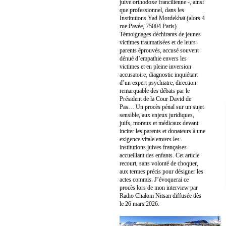
juive orthodoxe francilienne -, ainsi
que professionnel, dans les
Institutions Yad Mordekhaï (alors 4
rue Pavée, 75004 Paris).
Témoignages déchirants de jeunes
victimes traumatisées et de leurs
parents éprouvés, accusé souvent
dénué d’empathie envers les
victimes et en pleine inversion
accusatoire, diagnostic inquiétant
d’un expert psychiatre, direction
remarquable des débats par le
Président de la Cour David de
Pas… Un procès pénal sur un sujet
sensible, aux enjeux juridiques,
juifs, moraux et médicaux devant
inciter les parents et donateurs à une
exigence vitale envers les
institutions juives françaises
accueillant des enfants. Cet article
recourt, sans volonté de choquer,
aux termes précis pour désigner les
actes commis. J’évoquerai ce
procès lors de mon interview par
Radio Chalom Nitsan diffusée dès
le 26 mars 2026.