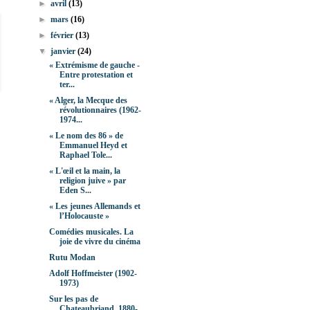
►
avril
(13)
►
mars
(16)
►
février
(13)
▼
janvier
(24)
« Extrémisme de gauche -
Entre protestation et
ter...
« Alger, la Mecque des
révolutionnaires (1962-
1974...
« Le nom des 86 » de
Emmanuel Heyd et
Raphael Tole...
« L'œil et la main, la
religion juive » par
Eden S...
« Les jeunes Allemands et
l’Holocauste »
Comédies musicales. La
joie de vivre du cinéma
Rutu Modan
Adolf Hoffmeister (1902-
1973)
Sur les pas de
Chateaubriand. 1880-