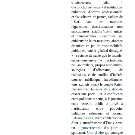
d’intellectuels juifs, «
dysfonctionnements » d’institutions
publiques, d'ordres professionnels
et d'auxiliaires de justice, faillites de
l’Etat dans ses missions
régaliennes, discriminations non
sanctionnées,
establishment
, entités
et bureaucraties incontrôlés ou
oublieux de leurs missions, absence
de mises en jeu de responsabilités
publiques, intérêt général dédaigné,
« système-de-santé-que-le-monde-
entier-nous-envie » partialement
peu sourcilleux, propos antisémites,
soupçons d’affairisme, de
collusions et de conflits d’intérêt,
omerta
médiatique, harcèlements
tous azimuts visant le couple Krief,
menace d'un
huissier de justice
de
casser une porte…
A la confluence
entre politique et santé, à la jonction
entre secteurs public et privé, à
l’articulation entre pouvoirs
politiques nationaux et locaux,
l’affaire Krief
s’avère emblématique
d’un « antisémitisme d’Etat » sous
un «
gouvernement des juges
»
spoliateur.
Une affaire
qui souligne