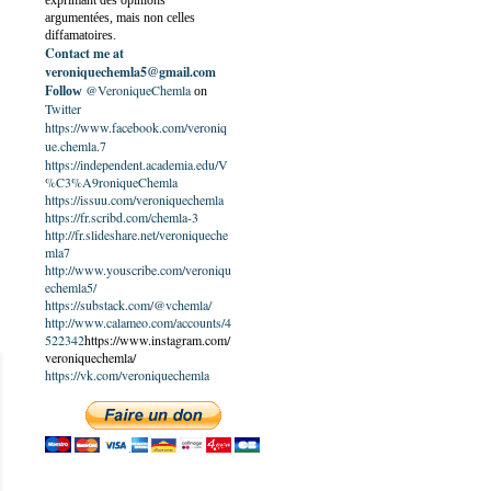
exprimant des opinions
argumentées, mais non celles
diffamatoires.
Contact me at
veroniquechemla5@gmail.com
@VeroniqueChemla
Follow
on
Twitter
https://www.facebook.com/veroniq
ue.chemla.7
https://independent.academia.edu/V
%C3%A9roniqueChemla
https://issuu.com/veroniquechemla
https://fr.scribd.com/chemla-3
http://fr.slideshare.net/veroniqueche
mla7
http://www.youscribe.com/veroniqu
echemla5/
https://substack.com/@vchemla/
http://www.calameo.com/accounts/4
522342
https://www.instagram.com/
veroniquechemla/
https://vk.com/veroniquechemla