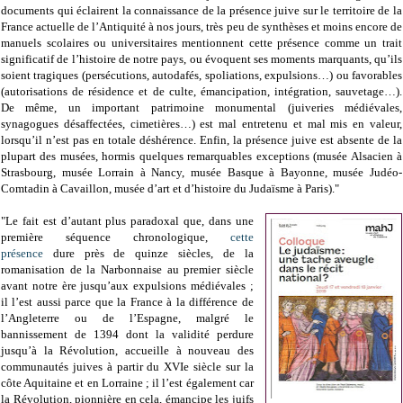
documents qui éclairent la connaissance de la présence juive sur le territoire de la
France actuelle de l’Antiquité à nos jours, très peu de synthèses et moins encore de
manuels scolaires ou universitaires mentionnent cette présence comme un trait
significatif de l’histoire de notre pays, ou évoquent ses moments marquants, qu’ils
soient tragiques (persécutions, autodafés, spoliations, expulsions…) ou favorables
(autorisations de résidence et de culte, émancipation, intégration, sauvetage…).
De même, un important patrimoine monumental (juiveries médiévales,
synagogues désaffectées, cimetières…) est mal entretenu et mal mis en valeur,
lorsqu’il n’est pas en totale déshérence. Enfin, la présence juive est absente de la
plupart des musées, hormis quelques remarquables exceptions (musée Alsacien à
Strasbourg, musée Lorrain à Nancy, musée Basque à Bayonne, musée Judéo-
Comtadin à Cavaillon, musée d’art et d’histoire du Judaïsme à Paris)."
"Le fait est d’autant plus paradoxal que, dans une
première séquence chronologique,
cette
présence
dure près de quinze siècles, de la
romanisation de la Narbonnaise au premier siècle
avant notre ère jusqu’aux expulsions médiévales ;
il l’est aussi parce que la France à la différence de
l’Angleterre ou de l’Espagne, malgré le
bannissement de 1394 dont la validité perdure
jusqu’à la Révolution, accueille à nouveau des
communautés juives à partir du XVIe siècle sur la
côte Aquitaine et en Lorraine ; il l’est également car
la Révolution, pionnière en cela, émancipe les juifs