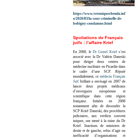
https://www.veroniquechemla.inf
o/2026/03/la-cour-criminelle-de-
bobigny-condamne.html
Spoliations de Français
juifs : l’affaire Krief
En 2000, le
Dr Lionel Krief
s’est
associé avec la Dr Valérie Daneski
pour diriger deux centres de
médecine nucléaire en Picardie dans
le cadre d’une SCP.
Réputé
mondialement, ce
médecin Français
Juif
brillant a envisagé en 2007 de
lancer deux projets médicaux
d’envergures européenne et
scientifique dans cette région
française.
Initiées en 2008
notamment afin de dissoudre la
SCP Krief Daneski, des procédures
judiciaires, aux verdicts souvent
iniques, ont mené à la ruine du Dr
Krief.
Inactions de ministres de
droite et de gauche, refus d’agir ou
inefficacité d’organisations et