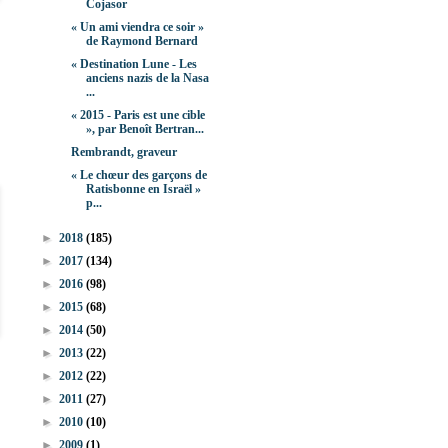
Cojasor
« Un ami viendra ce soir »
de Raymond Bernard
« Destination Lune - Les
anciens nazis de la Nasa
...
« 2015 - Paris est une cible
», par Benoît Bertran...
Rembrandt, graveur
« Le chœur des garçons de
Ratisbonne en Israël »
p...
►
2018
(185)
►
2017
(134)
►
2016
(98)
►
2015
(68)
►
2014
(50)
►
2013
(22)
►
2012
(22)
►
2011
(27)
►
2010
(10)
►
2009
(1)