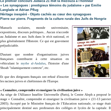
Le premier concours Judaïca 21 met la mezouza à l'honneur
« Les synagogues : prestigieux témoins du judaïsme » par Emilie
Langlade et Adrian Pflug
Héritage inespéré - Objets cachés au cœur des synagogues
Pierre sur pierre. Fragments de la culture rurale des Juifs de Hongrie
Manuels scolaires, monde universitaire,
expositions, discours politiques... Aucun n'accorde
au Judaïsme et aux Juifs dans le récit national, et
plus généralement l'Histoire. Ce qui est gravement
préjudiciable.
D'autant que nombre d'organisations juives
françaises contribuent à cette situation en
véhiculant le
mythe al-Andalus
, l'histoire d'une
Shoah "islamiquement correcte", etc.
Et que des dirigeants français ont refusé d'inscrire
les racines juives et chrétiennes de l'Europe.
« Connaître, comprendre et enseigner la civilisation juive »
Au siège de l'Alliance Israélite Universelle (Paris), le Centre Aleph a proposé le
stage « Connaître, comprendre et enseigner la civilisation juive » (11-13 janvier
2005). Accepté par le Ministère français de l’Education nationale, ce stage était
principalement destiné aux professeurs des collèges et lycées de la capitale. Il