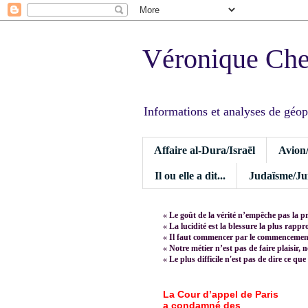
Véronique Ch
Informations et analyses de géopoli
Affaire al-Dura/Israël
Avion
Il ou elle a dit...
Judaïsme/Jui
« Le goût de la vérité n’empêche pas la p
« La lucidité est la blessure la plus rapp
« Il faut commencer par le commencement,
« Notre métier n’est pas de faire plaisir, 
« Le plus difficile n'est pas de dire ce que
La Cour d’appel de Paris
a condamné des