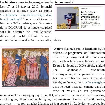
Le Judaïsme : une tache aveugle dans le récit national ?
Les 17 et 18 janvier 2019, le mahJ
organise le colloque ouvert au public
"
Le Judaïsme : une tache aveugle dans
le récit national ?
" En partenariat avec la
Nouvelle Gallia judaica, avec le soutien
de la DILCRAH, le colloque est placé
sous la direction de Paul Salmona,
directeur du mahJ et Claire Soussen,
université du Littoral et Nouvelle Gallia judaica.
"À travers la musique, la littérature ou le
cinéma, le programme de l'Auditorium
offre un prolongement des domaines
abordés dans le musée et les expositions.
Depuis le début du XIXe siècle, malgré
une abondante production
historiographique, le judaïsme comme
fait de civilisation reste à certains
égards, en France, une «
tache aveugle
»
dans le récit national comme dans la
mise en valeur de son patrimoine
monumental ou muséographique. En effet, si de nombreux chercheurs – historiens,
archéologues, linguistes, sociologues, conservateurs, érudits, collectionneurs,
amateurs… – se sont attachés à la mise au jour comme à l’étude des vestiges et des