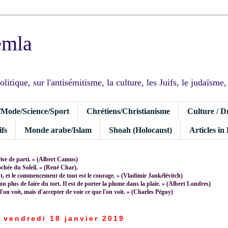
emla
tique, sur l'antisémitisme, la culture, les Juifs, le judaïsme, I
/Mode/Science/Sport
Chrétiens/Christianisme
Culture / D
fs
Monde arabe/Islam
Shoah (Holocaust)
Articles in
rise de parti. » (Albert Camus)
rochée du Soleil. » (René Char).
 et le commencement de tout est le courage. » (Vladimir Jankélévitch)
non plus de faire du tort. Il est de porter la plume dans la plaie. » (Albert Londres)
 l'on voit, mais d'accepter de voir ce que l'on voit. » (Charles Péguy)
vendredi 18 janvier 2019