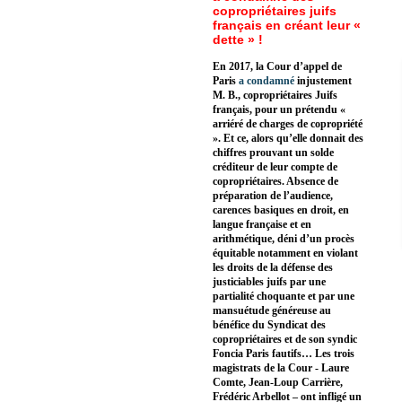
copropriétaires juifs
français en créant leur «
dette » !
En 2017, la Cour d’appel de
Paris
a condamné
injustement
M. B., copropriétaires Juifs
français, pour un prétendu «
arriéré de charges de copropriété
». Et ce, alors qu’elle donnait des
chiffres prouvant un solde
créditeur de leur compte de
copropriétaires. Absence de
préparation de l’audience,
carences basiques en droit, en
langue française et en
arithmétique, déni d’un procès
équitable notamment en violant
les droits de la défense des
justiciables juifs par une
partialité choquante et par une
mansuétude généreuse au
bénéfice du Syndicat des
copropriétaires et de son syndic
Foncia Paris fautifs… Les trois
magistrats de la Cour - Laure
Comte, Jean-Loup Carrière,
Frédéric Arbellot – ont infligé un