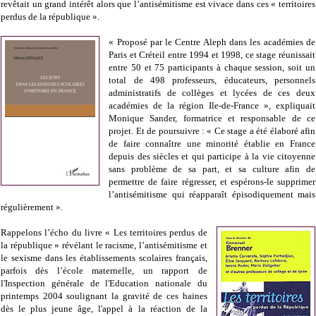
revêtait un grand intérêt alors que l’antisémitisme est vivace dans ces « territoires
perdus de la république ».
« Proposé par le Centre Aleph dans les académies de
Paris et Créteil entre 1994 et 1998, ce stage réunissait
entre 50 et 75 participants à chaque session, soit un
total de 498 professeurs, éducateurs, personnels
administratifs de collèges et lycées de ces deux
académies de la région Ile-de-France », expliquait
Monique Sander, formatrice et responsable de ce
projet. Et de poursuivre : « Ce stage a été élaboré afin
de faire connaître une minorité établie en France
depuis des siècles et qui participe à la vie citoyenne
sans problème de sa part, et sa culture afin de
permettre de faire régresser, et espérons-le supprimer
l’antisémitisme qui réapparaît épisodiquement mais
régulièrement ».
Rappelons l’écho du livre « Les territoires perdus de
la république » révélant le racisme, l’antisémitisme et
le sexisme dans les établissements scolaires français,
parfois dès l’école maternelle, un rapport de
l'Inspection générale de l'Education nationale du
printemps 2004 soulignant la gravité de ces haines
dès le plus jeune âge, l'appel à la réaction de la