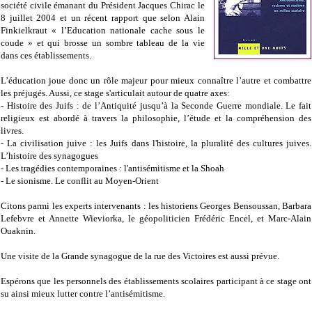
société civile émanant du Président Jacques Chirac le
8 juillet 2004 et un récent rapport que selon Alain
Finkielkraut « l’Education nationale cache sous le
coude » et qui brosse un sombre tableau de la vie
dans ces établissements.
L’éducation joue donc un rôle majeur pour mieux connaître l’autre et combattre
les préjugés. Aussi, ce stage s'articulait autour de quatre axes:
- Histoire des Juifs : de l’Antiquité jusqu’à la Seconde Guerre mondiale. Le fait
religieux est abordé à travers la philosophie, l’étude et la compréhension des
livres.
- La civilisation juive : les Juifs dans l'histoire, la pluralité des cultures juives.
L’histoire des synagogues
- Les tragédies contemporaines : l'antisémitisme et la Shoah
- Le sionisme. Le conflit au Moyen-Orient
Citons parmi les experts intervenants : les historiens Georges Bensoussan, Barbara
Lefebvre et Annette Wieviorka, le géopoliticien Frédéric Encel, et Marc-Alain
Ouaknin.
Une visite de la Grande synagogue de la rue des Victoires est aussi prévue.
Espérons que les personnels des établissements scolaires participant à ce stage ont
su ainsi mieux lutter contre l’antisémitisme.