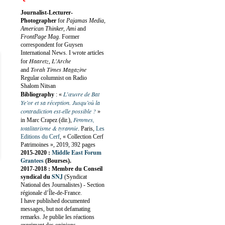
Journalist-Lecturer-
Photographer
for
Pajamas Media,
American Thinker, Ami
and
FrontPage Mag
. Former
correspondent for Guysen
International News. I wrote articles
Haaretz
L'Arche
for
,
Torah Times Magazine
and
Regular columnist on Radio
Shalom Nitsan
L’œuvre de Bat
Bibliography
:
«
Ye’or et sa réception. Jusqu’où la
contradiction est-elle possible ?
»
Femmes,
in Marc Crapez (dir.),
totalitarisme & tyrannie
. Paris,
Les
Editions du Cerf
, « Collection Cerf
Patrimoines », 2019, 392 pages
Middle East Forum
2015-2020 :
Grantees
(Bourses).
2017-2018 : Membre du Conseil
SNJ
syndical du
(Syndicat
National des Journalistes) - Section
régionale d’Île-de-France.
I have published documented
messages, but not defamating
remarks. Je publie les réactions