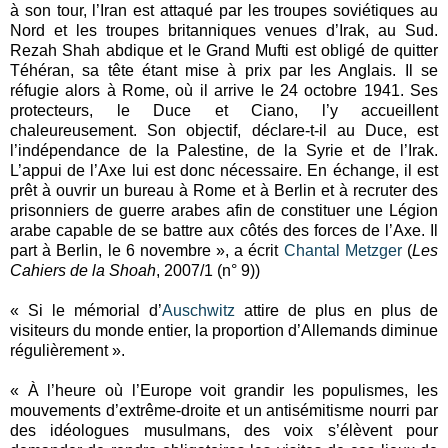
à son tour, l’Iran est attaqué par les troupes soviétiques au
Nord et les troupes britanniques venues d’Irak, au Sud.
Rezah Shah abdique et le Grand Mufti est obligé de quitter
Téhéran, sa tête étant mise à prix par les Anglais. Il se
réfugie alors à Rome, où il arrive le 24 octobre 1941. Ses
protecteurs, le Duce et Ciano, l’y accueillent
chaleureusement. Son objectif, déclare-t-il au Duce, est
l’indépendance de la Palestine, de la Syrie et de l’Irak.
L’appui de l’Axe lui est donc nécessaire. En échange, il est
prêt à ouvrir un bureau à Rome et à Berlin et à recruter des
prisonniers de guerre arabes afin de constituer une Légion
arabe capable de se battre aux côtés des forces de l’Axe. Il
part à Berlin, le 6 novembre », a écrit
Chantal Metzger
(
Les
Cahiers de la Shoah
, 2007/1 (n° 9))
« Si le mémorial d’
Auschwitz
attire de plus en plus de
visiteurs du monde entier, la proportion d’Allemands diminue
régulièrement ».
« À l’heure où l’Europe voit grandir les populismes, les
mouvements d’extrême-droite et un antisémitisme nourri par
des idéologues musulmans, des voix s’élèvent pour