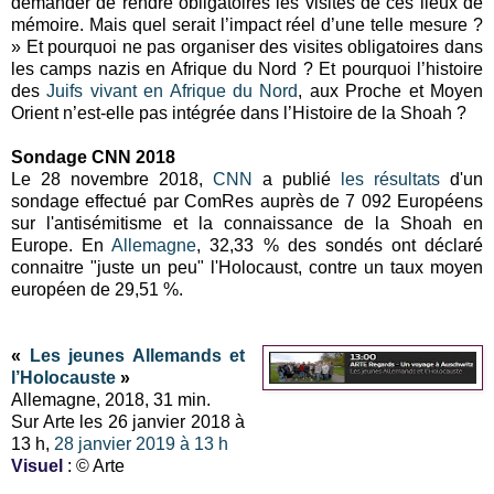
demander de rendre obligatoires les visites de ces lieux de
mémoire. Mais quel serait l’impact réel d’une telle mesure ?
» Et pourquoi ne pas organiser des visites obligatoires dans
les camps nazis en Afrique du Nord ? Et pourquoi l’histoire
des
Juifs vivant en Afrique du Nord
, aux Proche et Moyen
Orient n’est-elle pas intégrée dans l’Histoire de la Shoah ?
Sondage CNN 2018
Le 28 novembre 2018,
CNN
a publié
les résultats
d'un
sondage effectué par ComRes auprès de 7 092 Européens
sur l'antisémitisme et la connaissance de la Shoah en
Europe. En
Allemagne
, 32,33 % des sondés ont déclaré
connaitre "juste un peu" l'Holocaust, contre un taux moyen
européen de 29,51 %.
«
Les jeunes Allemands et
l’Holocauste
»
Allemagne, 2018, 31 min.
Sur Arte les 26 janvier 2018 à
13 h,
28 janvier 2019 à 13 h
Visuel
: © Arte