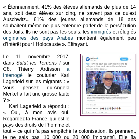
« Étonnamment, 41% des élèves allemands de plus de 14
ans, soit deux élèves sur cinq, ne savent pas ce qu'est
Auschwitz... 81% des jeunes allemands de 18 ans
souhaitent même ne plus entendre parler de la persécution
des Juifs. Ils ne sont pas les seuls, les
immigrés
et réfugiés
originaires des pays Arabes
montrent également peu
d’intérêt pour l’Holocauste ». Effrayant.
Le 11 novembre 2017,
dans
Salut les Terriens !
sur
C8, Thierry Ardisson
a
interrogé
le couturier Karl
Lagerfeld sur les migrants : «
Vous pensez qu’Angela
Merkel a fait une grosse faute
? »
Karl Lagerfeld a répondu :
« Oui, à mon avis oui.
Regardez la France, qui est le
pays des droits de l’homme et
tout – ce qui n’a pas empêché la colonisation. Ils prennent,
je ne sais pas, 10 000 ou 20 000 [migrants]. Elle [la