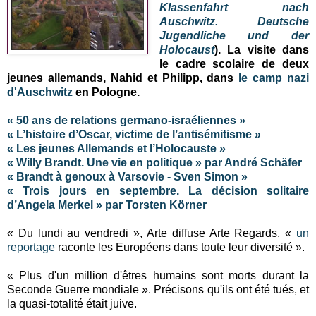
Klassenfahrt nach
Auschwitz.
Deutsche
Jugendliche und der
Holocaust
). La visite dans
le cadre scolaire de deux
jeunes allemands, Nahid et Philipp, dans
le camp nazi
d'Auschwitz
en Pologne.
« 50 ans de relations germano-israéliennes »
« L’histoire d’Oscar, victime de l’antisémitisme »
« Les jeunes Allemands et l’Holocauste »
« Willy Brandt. Une vie en politique » par André Schäfer
« Brandt à genoux à Varsovie - Sven Simon »
« Trois jours en septembre. La décision solitaire
d’Angela Merkel » par Torsten Körner
« Du lundi au vendredi », Arte diffuse Arte Regards, «
un
reportage
raconte les Européens dans toute leur diversité ».
« Plus d'un million d'êtres humains sont morts durant la
Seconde Guerre mondiale ». Précisons qu'ils ont été tués, et
la quasi-totalité était juive.