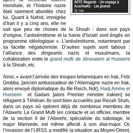
mondiale, et l’histoire nazie
était rarement abordée chez
lui. Quant à Nahid, immigrée
d’Iran il y a cinq ans, elle ne
sait que peu de choses de la Shoah : dans son pays
d’origine, l’antisémitisme et la haine d’Israël sont érigés en
programme idéologique ». L’antisémitisme, notamment par
sa facette négationniste. D’autres sujets sont tabous :
l’alliance des dirigeants nazis et musulmans, la
collaboration entre le
grand mufti de Jérusalem al Husseini
à la Shoah, etc.
Ainsi, « avant l’arrivée des troupes britanniques en Irak, Fritz
Grobba, [ancien ambassadeur de l’Allemagne nazie en Irak,
alors envoyé diplomatique du IIIe Reich, Ndr],
Hadj Amine el
Husseini
et Gailani [alors Premier ministre irakien] se
réfugient à Téhéran. Ils sont bien accueillis par Rezah Shah,
dans un pays où opèrent déjà de nombreux membres de
l’Abwehr. Le Grand Mufti les contacte et un officier, membre
de la section II de l’Abwehr, spécialiste du sabotage, le
major Marrvede, est même affecté à son état-major. Or,
l’invasion de l’URSS a modifié la situation au Moyen-Orient,