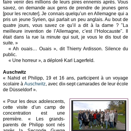
faire venir des millions de leurs pires ennemis après.
Vous
savez, on demande aux gens de prendre de jeunes gens
[pour les recruter]. Je connais quelqu’un en Allemagne qui a
pris un jeune Syrien, qui parlait un peu anglais. Au bout de
quatre jours, vous savez ce qu’il a dit à la dame ? "La
meilleure invention de l’Allemagne, c’est l’Holocauste". Il
était dans la rue la minute qui suit, je vous le dis tout de
suite. »
« Ah ouais… Ouais », dit Thierry Ardisson. Silence du
public.
« Une horreur », a déploré Karl Lagerfeld.
Auschwitz
« Nahid et Philipp, 19 et 16 ans, participent à un voyage
scolaire à
Auschwitz
, avec dix-sept camarades de leur école
de Düsseldorf ».
« Pour les deux adolescents,
cette visite d’un camp de
concentration est une
première. « Les grands-
parents de Philipp sont nés
après la Seconde Guerre