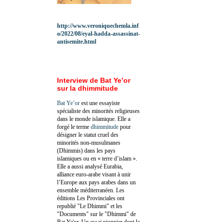
http://www.veroniquechemla.inf
o/2022/08/eyal-hadda-assassinat-
antisemite.html
Interview de Bat Ye’or
sur la dhimmitude
Bat Ye’or
est une essayiste
spécialiste des minorités religieuses
dans le monde islamique. Elle a
forgé le terme
dhimmitude
pour
désigner le statut cruel des
minorités non-musulmanes
(Dhimmis) dans les pays
islamiques ou en « terre d’islam ».
Elle a aussi analysé Eurabia,
alliance euro-arabe visant à unir
l’Europe aux pays arabes dans un
ensemble méditerranéen. Les
éditions Les Provinciales ont
republié "Le Dhimmi" et les
"Documents" sur le "Dhimmi" de
Bat Ye'or. Un essai pionnier dont la