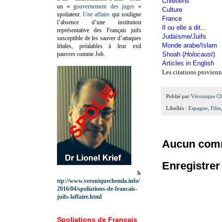
Chrétiens
un «
gouvernement des juges
»
Culture
spoliateur.
Une affaire
qui souligne
France
l’absence d’une institution
Il ou elle a dit...
représentative des Français juifs
Judaïsme/Juifs
susceptible de les sauver d’attaques
Monde arabe/Islam
létales, préalables à leur exil
pauvres comme Job.
Shoah (
Holocaust
)
Articles in English
Les citations provienn
Publié par
Véronique C
Libellés :
Espagne
,
Film
Aucun comm
Enregistre
h
ttp://www.veroniquechemla.info/
2016/04/spoliations-de-francais-
juifs-laffaire.html
Spoliations de Français