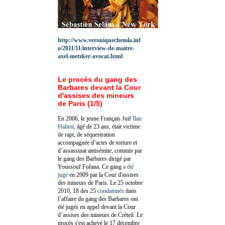
http://www.veroniquechemla.inf
o/2011/11/interview-de-maitre-
axel-metzker-avocat.html
Le procès du gang des
Barbares devant la Cour
d'assises des mineurs
de Paris (1/5)
En 2006, le jeune Français Juif
Ilan
Halimi,
âgé de 23 ans, était victime
de rapt, de séquestration
accompagnée d’actes de torture et
d’assassinat antisémite, commis par
le gang des Barbares dirigé par
Youssouf Fofana. Ce gang
a été
jugé
en 2009 par la Cour d'assises
des mineurs de Paris. Le 25 octobre
2010, 18 des 25
condamnés
dans
l’affaire du gang des Barbares ont
été jugés en appel devant la Cour
d’assises des mineurs de Créteil. Le
procès s'est achevé le 17 décembre