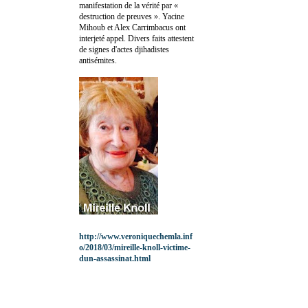
manifestation de la vérité par «
destruction de preuves ». Yacine
Mihoub et Alex Carrimbacus ont
interjeté appel. Divers faits attestent
de signes d'actes djihadistes
antisémites.
http://www.veroniquechemla.inf
o/2018/03/mireille-knoll-victime-
dun-assassinat.html