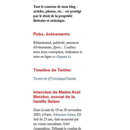
Tout le contenu de mon blog -
articles, photos, etc. - est protégé
par le droit de la propriété
littéraire et artistique.
Pubs, évènements
Rédactionnel, publicité, annonces
d'évènements,
flyers
... Confiez-
nous leurs conception, réalisation et
mise en ligne
en cliquant ici
Timeline de Twitter
Tweets de @VeroniqueChemla
Interview de Maitre Axel
Metzker, avocat de la
famille Selam
Dans la nuit du 19 au 20 novembre
2003, à Paris,
Sébastien Selam
, DJ
Juif de 23 ans, était assassiné par
un voisin musulman, Adel
Amastaibou. Débutait le combat de