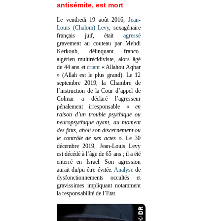
antisémite, est mort
Le vendredi 19 août 2016,
Jean-
Louis (Chalom) Levy
, sexagénaire
français juif, était
agressé
gravement au couteau par Mehdi
Kerkoub, délinquant franco-
algérien multirécidiviste, alors âgé
de 44 ans et
criant
« Allahou Aqbar
» (Allah est le plus grand). Le 12
septembre 2019, la Chambre de
l’instruction de la Cour d’appel de
Colmar a déclaré l’agresseur
pénalement irresponsable
«
en
raison d’un trouble psychique ou
neuropsychique ayant, au moment
des faits, aboli son discernement ou
le contrôle de ses actes
»
. Le 30
décembre 2019, Jean-Louis Levy
est décédé à l’âge de 65 ans ; il a été
enterré en Israël. Son agression
aurait du/pu être évitée.
Analyse
de
dysfonctionnements occultés et
gravissimes impliquant notamment
la responsabilité de l’Etat.