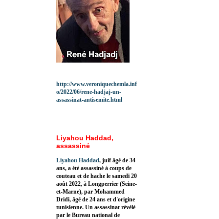
http://www.veroniquechemla.inf
o/2022/06/rene-hadjaj-un-
assassinat-antisemite.html
Liyahou Haddad,
assassiné
Liyahou Haddad
, juif âgé de 34
ans, a été assassiné à coups de
couteau et de hache le samedi 20
août 2022, à Longperrier (Seine-
et-Marne), par Mohammed
Dridi, âgé de 24 ans et d'origine
tunisienne. Un assassinat révélé
par le Bureau national de