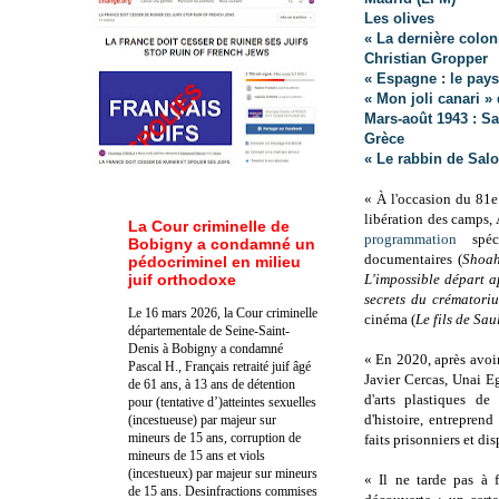
Les olives
« La dernière colon
Christian Gropper
« Espagne : le pays
« Mon joli canari »
Mars-août 1943 : Sa
Grèce
« Le rabbin de Sal
« À l'occasion du 81e
libération des camps
La Cour criminelle de
programmation
spécia
Bobigny a condamné un
documentaires (
Shoah
pédocriminel en milieu
juif orthodoxe
L'impossible départ a
secrets du crématori
Le 16 mars 2026, la Cour criminelle
cinéma (
Le fils de Sau
départementale de Seine-Saint-
Denis à Bobigny a condamné
« En 2020, après avoi
Pascal H., Français retraité juif âgé
Javier Cercas, Unai E
de 61 ans, à 13 ans de détention
d'arts plastiques de
pour (tentative d’)atteintes sexuelles
d'histoire, entreprend
(incestueuse) par majeur sur
mineurs de 15 ans, corruption de
faits prisonniers et d
mineurs de 15 ans et viols
(incestueux) par majeur sur mineurs
« Il ne tarde pas à 
de 15 ans. Des
infractions commises