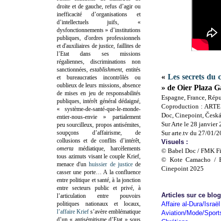
droite et de gauche, refus d’agir ou
inefficacité d’organisations et
d’intellectuels juifs, «
dysfonctionnements » d’institutions
publiques, d'ordres professionnels
et d'auxiliaires de justice, faillites de
l’Etat dans ses missions
régaliennes, discriminations non
sanctionnées,
establishment
, entités
«
Les secrets du 
et bureaucraties incontrôlés ou
oublieux de leurs missions, absence
» de Oier Plaza G
de mises en jeu de responsabilités
Espagne, France, Rép
publiques, intérêt général dédaigné,
Coproduction : ARTE
« système-de-santé-que-le-monde-
Doc, Cinepoint, Česká
entier-nous-envie » partialement
Sur Arte le 28 janvier
peu sourcilleux, propos antisémites,
soupçons d’affairisme, de
Sur arte.tv du 27/01/
collusions et de conflits d’intérêt,
Visuels :
omerta
médiatique, harcèlements
© Babel Doc / FMK Fi
tous azimuts visant le couple Krief,
© Kote Camacho / 
menace d'un
huissier de justice
de
Cinepoint 2025
casser une porte…
A la confluence
entre politique et santé, à la jonction
entre secteurs public et privé, à
Articles sur ce blo
l’articulation entre pouvoirs
politiques nationaux et locaux,
Affaire al-Dura/Israël
l’affaire Krief
s’avère emblématique
Aviation/Mode/Sport
d’un « antisémitisme d’Etat » sous