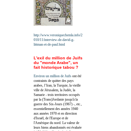
http://www.veroniquechemla.info/2
010/11/interview-de-david-g-
littman-et-de-paul.html
L'exil du million de Juifs
du "monde Arabe", un
fait historique tabou ?
Environ un million de Juifs
ont été
contraints de quitter des pays
arabes, l’Iran, la Turquie, la vieille
ville de Jérusalem, la Judée, la
Samarie - trois territoires occupés
par la (Trans)Jordanie jusqu'à la
guerre des Six-Jours (1967) -, etc.,
essentiellement des années 1940
aux années 1970 et en direction
d'Israël, de l'Europe et de
l'Amérique du nord. La valeur de
leurs biens abandonnés est évaluée