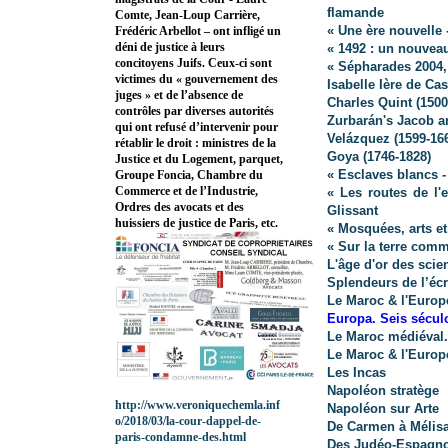
flamande
Comte, Jean-Loup Carrière,
« Une ère nouvelle 
Frédéric Arbellot – ont infligé un
déni de justice à leurs
« 1492 : un nouvea
concitoyens Juifs. Ceux-ci sont
« Sépharades 2004,
victimes du « gouvernement des
Isabelle Ière de Cas
juges » et de l’absence de
Charles Quint (1500
contrôles par diverses autorités
Zurbarán's Jacob a
qui ont refusé d’intervenir pour
Velázquez (1599-16
rétablir le droit : ministres de la
Goya (1746-1828)
Justice et du Logement, parquet,
« Esclaves blancs 
Groupe Foncia, Chambre du
Commerce et de l’Industrie,
« Les routes de l'
Ordres des avocats et des
Glissant
huissiers de justice de Paris, etc.
« Mosquées, arts e
« Sur la terre comm
L'âge d'or des scie
Splendeurs de l’écr
Le Maroc & l'Europe
Europa. Seis sécul
Le Maroc médiéval.
Le Maroc & l'Europe
Les Incas
Napoléon stratège
http://www.veroniquechemla.inf
Napoléon sur Arte
o/2018/03/la-cour-dappel-de-
De Carmen à Mélis
paris-condamne-des.html
Des Judéo-Espagno