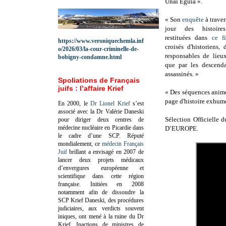
Unai Eguía ».
« Son
enquête
à traver
jour des histoires 
restituées dans
ce f
https://www.veroniquechemla.inf
croisés d'historiens, 
o/2026/03/la-cour-criminelle-de-
responsables de lieu
bobigny-condamne.html
que par les descenda
assassinés. »
Spoliations de Français
juifs : l’affaire Krief
« Des séquences animé
page d'histoire exhumé
En 2000, le
Dr Lionel Krief
s’est
associé avec la Dr Valérie Daneski
Sélection Officielle 
pour diriger deux centres de
médecine nucléaire en Picardie dans
D’EUROPE.
le cadre d’une SCP.
Réputé
mondialement, ce
médecin Français
Juif
brillant a envisagé en 2007 de
lancer deux projets médicaux
d’envergures européenne et
scientifique dans cette région
française.
Initiées en 2008
notamment afin de dissoudre la
SCP Krief Daneski, des procédures
judiciaires, aux verdicts souvent
iniques, ont mené à la ruine du Dr
Krief.
Inactions de ministres de