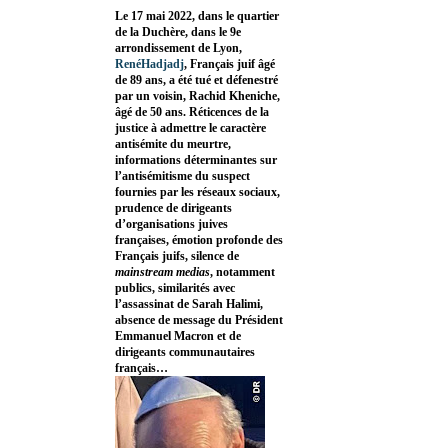
Le 17 mai 2022, dans le quartier
de la Duchère, dans le 9e
arrondissement de Lyon,
RenéHadjadj
, Français juif âgé
de 89 ans, a été tué et défenestré
par un voisin, Rachid Kheniche,
âgé de 50 ans. Réticences de la
justice à admettre le caractère
antisémite du meurtre,
informations déterminantes sur
l’antisémitisme du suspect
fournies par les réseaux sociaux,
prudence de dirigeants
d’organisations juives
françaises, émotion profonde des
Français juifs, silence de
mainstream medias
, notamment
publics, similarités avec
l’assassinat de Sarah Halimi,
absence de message du Président
Emmanuel Macron et de
dirigeants communautaires
français…