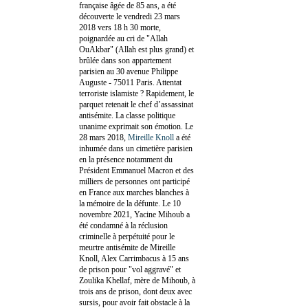
française âgée de 85 ans, a été
découverte le vendredi 23 mars
2018 vers 18 h 30 morte,
poignardée au cri de "Allah
OuAkbar" (Allah est plus grand) et
brûlée dans son appartement
parisien au 30 avenue Philippe
Auguste - 75011 Paris. Attentat
terroriste islamiste ? Rapidement, le
parquet retenait le chef d’assassinat
antisémite. La classe politique
unanime exprimait son émotion. Le
28 mars 2018,
Mireille Knoll
a été
inhumée dans un cimetière parisien
en la présence notamment du
Président Emmanuel Macron et des
milliers de personnes ont participé
en France aux marches blanches à
la mémoire de la défunte. Le 10
novembre 2021, Yacine Mihoub a
été condamné à la réclusion
criminelle à perpétuité pour le
meurtre antisémite de Mireille
Knoll, Alex Carrimbacus à 15 ans
de prison pour "vol aggravé" et
Zoulika Khellaf, mère de Mihoub, à
trois ans de prison, dont deux avec
sursis, pour avoir fait obstacle à la