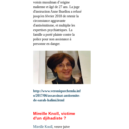
voisin musulman d’origine
malienne et âgé de 27 ans. La juge
d'instruction Anne Ihuellou a refusé
jusqu'en février 2018 de retenir la
circonstance aggravante
d'antisémitisme, et multiplie les
expertises psychiatriques. La
famille a porté plainte contre la
police pour non assistance à
personne en danger.
http://www.veroniquechemla.inf
o/2017/06/assassinat-antisemite-
de-sarah-halimi.html
Mireille Knoll, victime
d'un djihadiste ?
Mireille Knoll
, veuve juive