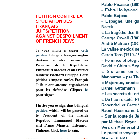
Pablo Picasso (188
« Eviva Hollywood
Pablo Bujosa
PETITION CONTRE LA
SPOLIATION DES
« Espagne, une gu
FRANÇAIS
Necek
JUIFS/PETITION
« La tragédie des B
AGAINST DESPOILMENT
George Orwell (190
OF FRENCH JEWS
André Malraux (190
La valise mexicain
Je vous invite à signer
cette
Gerda Taro (1910–1
pétition
bilingue français/anglais
destinée à être remise au
« Femmes photograp
Président de la République
David « Chim » Sey
Emmanuel Macron et au Premier
« Six amis en qu
ministre Edouard Philippe. Cette
Manhattan » par 
pétition s'impose car les Français
« Majorque, années
Juifs n'ont aucune organisation
Daniel Guthmann
pour les défendre. Cliquez
ici
« Les secrets du cr
pour signer.
« De l’autre côté.
Rosenthal et Grete 
I invite you to sign that bilingual
petition
which will be passed on
Raoul Hausmann. 
to President of the French
« Sur la route de J
Republic
Emmanuel Macron
par Michael Beyer
and Prime Minister
Edouard
Vers un Mémorial d
Philippe
.
Click
here
to sign.
Le premier voyage 
Madrid (LFM)