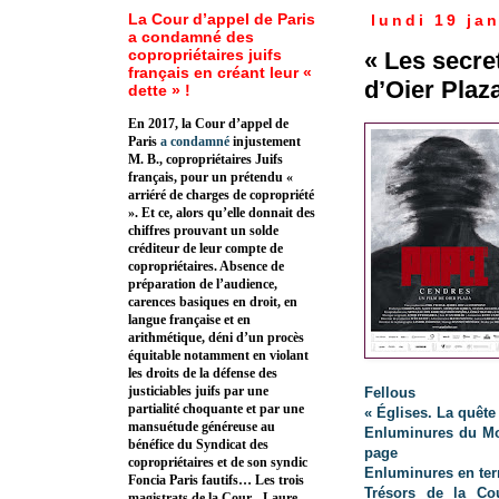
La Cour d’appel de Paris
lundi 19 ja
a condamné des
copropriétaires juifs
« Les secre
français en créant leur «
d’Oier Plaz
dette » !
En 2017, la Cour d’appel de
Paris
a condamné
injustement
M. B., copropriétaires Juifs
français, pour un prétendu «
arriéré de charges de copropriété
». Et ce, alors qu’elle donnait des
chiffres prouvant un solde
créditeur de leur compte de
copropriétaires. Absence de
préparation de l’audience,
carences basiques en droit, en
langue française et en
arithmétique, déni d’un procès
équitable notamment en violant
les droits de la défense des
justiciables juifs par une
Fellous
partialité choquante et par une
« Églises. La quête
mansuétude généreuse au
Enluminures du Mo
bénéfice du Syndicat des
page
copropriétaires et de son syndic
Enluminures en terr
Foncia Paris fautifs… Les trois
Trésors de la Co
magistrats de la Cour - Laure