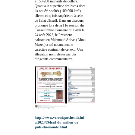
à 150-200 milliards de dollars.
Quant à la superficie des biens dont
ils ont été spoliés (100 000 km²),
elle est cinq fois supérieure à celle
de l'Etat d'Israël. Dans un discours
prononcé lors de la 11e session du
Conseil révolutionnaire du Fatah le
24 août 2023, le Président
palestinien Mahmoud Abbas (Abou
Mazen) a nié notamment le
caractère contraint de cet exil. Une
allégation non relevée par des
dirigeants communautaires.
http://www.veroniquechemla.inf
o/2023/09/lexil-du-million-de-
juifs-du-monde.html