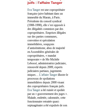
juifs : l’affaire Tanger
Eva Tanger
est une copropriétaire
française juive habitant dans un
immeuble du Marais, à Paris.
Présidente du conseil syndical
(1988-1998), elle s’est opposée à
des illégalités commises par des
copropriétaires. Emprises illégales
sur des parties communes,
convoitise et spéculation
immobilières, soupçons
d’antisémitisme, abus de majorité
en Assemblées générales de
copropriétaires, « mandat
temporaire » de Me Michèle
Lebossé, administratrice judiciaire,
renouvelé depuis 2009, experts
judiciaires partiaux, jugements
iniques…
L’affaire Tanger
illustre le
processus de spoliations
immobilières depuis 2000 visant
des copropriétaires français juifs.
Eva Tanger
a été ruinée et spoliée
par un « gouvernement des juges ».
Malade, endettée, calomniée, cette
fonctionnaire retraitée quasi-
septuagénaire a été expulsée de son