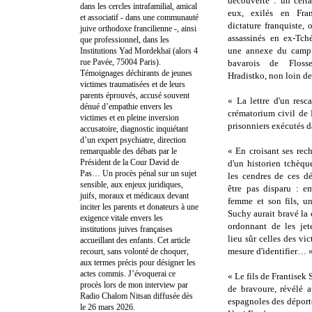
découverte : un cert
dans les cercles intrafamilial, amical
eux, exilés en Fra
et associatif - dans une communauté
dictature franquiste, 
juive orthodoxe francilienne -, ainsi
assassinés en ex-Tch
que professionnel, dans les
une annexe du camp 
Institutions Yad Mordekhaï (alors 4
rue Pavée, 75004 Paris).
bavarois de Floss
Témoignages déchirants de jeunes
Hradistko, non loin d
victimes traumatisées et de leurs
parents éprouvés, accusé souvent
« La lettre d'un resc
dénué d’empathie envers les
crématorium civil de 
victimes et en pleine inversion
prisonniers exécutés d
accusatoire, diagnostic inquiétant
d’un expert psychiatre, direction
« En croisant ses rec
remarquable des débats par le
Président de la Cour David de
d'un historien tchèqu
Pas… Un procès pénal sur un sujet
les cendres de ces dé
sensible, aux enjeux juridiques,
être pas disparu : e
juifs, moraux et médicaux devant
femme et son fils, un
inciter les parents et donateurs à une
Suchy aurait bravé la
exigence vitale envers les
ordonnant de les jet
institutions juives françaises
lieu sûr celles des vic
accueillant des enfants. Cet article
mesure d'identifier… 
recourt, sans volonté de choquer,
aux termes précis pour désigner les
actes commis. J’évoquerai ce
« Le fils de Frantisek
procès lors de mon interview par
de bravoure, révélé a
Radio Chalom Nitsan diffusée dès
espagnoles des déport
le 26 mars 2026.