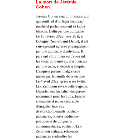
La mort de Jérémie
Cohen
Jérémie Cohen
était un Français juif
qui souffrait d'un léger handicap
mental et portait souvent sa kippa
blanche. Battu par une quinzaine.
Le 16 février 2022, vers 20 h, à
Bobigny (Seine-Saint-Denis), il est
sauvagement agressé physiquement
par une quinzaine d'individus. Il
parvient à fuir, mais en traversant
les voies du tramway, il est percuté
par une rame, et décède à l'hôpital.
L'enquête piétine, malgré celle
menée par la famille de la victime.
Le 4 avril 2022, grâce à ses twitts,
Eric Zemmour révèle cette tragédie.
Département francilien dangereux
notamment pour les Juifs, famille
endeuillée et isolée contrainte
d'enquêter face aux
dysfonctionnements politico-
judiciaires, omerta médiatico-
politique et de dirigeants
communautaires, soutien d'Eric
Zemmour critiqué, réticences
judiciaires à admettre les