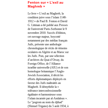
Fenton sur « L’exil au
Maghreb »
Le livre « L’exil au Maghreb, la
condition juive sous l’islam 1148-
1912 » de Paul B. Fenton et David
G. Littman a été publié aux Presses
de l'université Paris-Sorbonne le 9
novembre 2010. Succès d'édition,
cet ouvrage majeur, boycotté
notamment par des médias français
Juifs, présente une anthologie
chronologique de récits de témoins
oculaires en Algérie et au Maroc sur
les Juifs. Puis, par une sélection
d’archives du Quai d’Orsay, du
Foreign Office, de l’Alliance
israélite universelle (AIU) et de son
homologue britannique l’Anglo-
Jewish Association, il décrit les
efforts diplomatiques déployés en
faveur des Juifs maltraités au
Maghreb. Il démythifie la «
tolérance interconfessionnelle
égalitaire et harmonieuse sous
l’islam incarnée par al-Andalous ».
Le "pogrom au nom du djihad"
(Shmuel Trigano) du 5 août 1934, à