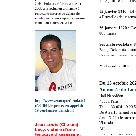
le 18 juin 1815. Louis
2010.
Fofana a été c
ondamné en
2009 à la réclusion criminelle à
12 janvier 1816
: loi
perpétuité assortie de 22 ans de
à Bruxelles deux semai
sûreté pour avoir séquestré, torturé
et tué Ilan Halimi en 2006.
26 janvier 1820
: Dav
000 francs.
Septembre-octobre 
Paris, Delacroix tr
s’impose comme chef d
29 décembre 1825
: D
Du 15 octobre 202
Au
musée du Lou
Hall Napoléon
http://www.veroniquechemla.inf
75001 Paris
o/2010/10/le-proces-en-appel-de-
Tél. : +33 (0)1 40 20 
19-condamnes-dans.html
De 9 h à 18 h, sauf le 
Jusqu’à 21h le mercred
Visuels :
Jean-Louis (Chalom)
Affiche
Levy, victime d’une
tentative d’assassinat
Jacques-Louis David,