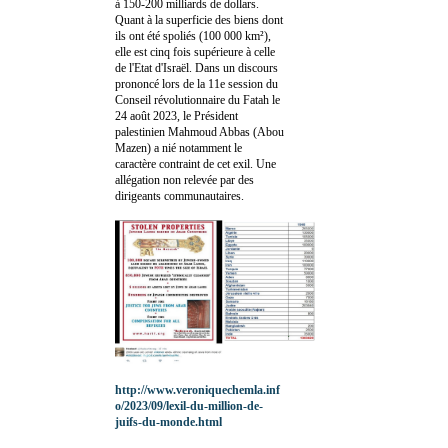
à 150-200 milliards de dollars.
Quant à la superficie des biens dont
ils ont été spoliés (100 000 km²),
elle est cinq fois supérieure à celle
de l'Etat d'Israël. Dans un discours
prononcé lors de la 11e session du
Conseil révolutionnaire du Fatah le
24 août 2023, le Président
palestinien Mahmoud Abbas (Abou
Mazen) a nié notamment le
caractère contraint de cet exil. Une
allégation non relevée par des
dirigeants communautaires.
http://www.veroniquechemla.inf
o/2023/09/lexil-du-million-de-
juifs-du-monde.html