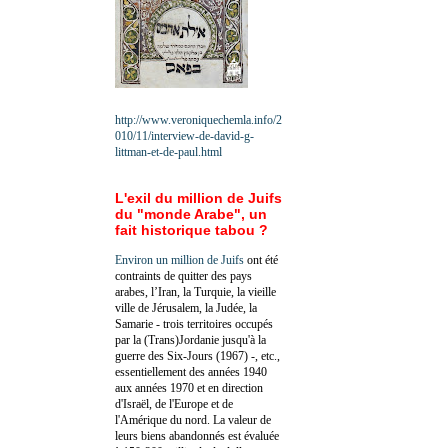
http://www.veroniquechemla.info/2
010/11/interview-de-david-g-
littman-et-de-paul.html
L'exil du million de Juifs
du "monde Arabe", un
fait historique tabou ?
Environ un million de Juifs
ont été
contraints de quitter des pays
arabes, l’Iran, la Turquie, la vieille
ville de Jérusalem, la Judée, la
Samarie - trois territoires occupés
par la (Trans)Jordanie jusqu'à la
guerre des Six-Jours (1967) -, etc.,
essentiellement des années 1940
aux années 1970 et en direction
d'Israël, de l'Europe et de
l'Amérique du nord. La valeur de
leurs biens abandonnés est évaluée