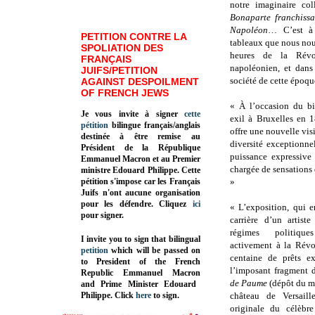
notre imaginaire col
Bonaparte franchissa
Napoléon
… C’est à 
PETITION CONTRE LA
tableaux que nous nou
SPOLIATION DES
heures de la Révo
FRANÇAIS
napoléonien, et dans 
JUIFS/PETITION
société de cette époqu
AGAINST DESPOILMENT
OF FRENCH JEWS
« À l’occasion du bi
Je vous invite à signer
cette
exil à Bruxelles en 
pétition
bilingue français/anglais
offre une nouvelle vis
destinée à être remise au
diversité exceptionne
Président de la République
puissance expressive
Emmanuel Macron et au Premier
chargée de sensations 
ministre Edouard Philippe. Cette
pétition s'impose car les Français
»
Juifs n'ont aucune organisation
pour les défendre. Cliquez
ici
« L’exposition, qui 
pour signer.
carrière d’un artist
régimes politiqu
I invite you to sign that bilingual
activement à la Révo
petition
which will be passed on
centaine de prêts ex
to President of the French
l’imposant fragment
Republic
Emmanuel Macron
de Paume
(dépôt du m
and Prime Minister
Edouard
Philippe
.
Click
here
to sign.
château de Versaill
originale du célèbr