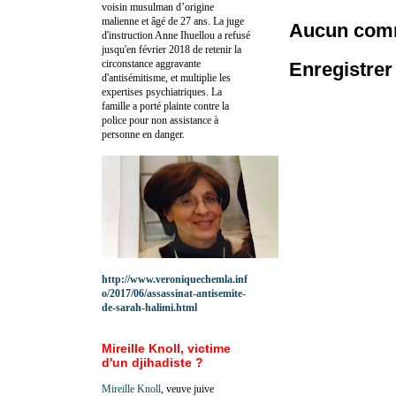
voisin musulman d’origine
malienne et âgé de 27 ans. La juge
Aucun comm
d'instruction Anne Ihuellou a refusé
jusqu'en février 2018 de retenir la
circonstance aggravante
Enregistre
d'antisémitisme, et multiplie les
expertises psychiatriques. La
famille a porté plainte contre la
police pour non assistance à
personne en danger.
http://www.veroniquechemla.inf
o/2017/06/assassinat-antisemite-
de-sarah-halimi.html
Mireille Knoll, victime
d'un djihadiste ?
Mireille Knoll
, veuve juive