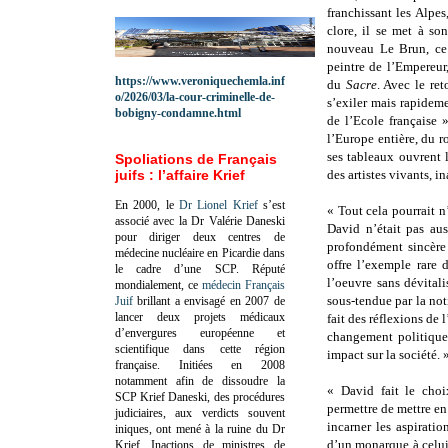
franchissant les Alpes
clore, il se met à so
nouveau Le Brun, ce 
peintre de l’Empereur
https://www.veroniquechemla.inf
du
Sacre
. Avec le ret
o/2026/03/la-cour-criminelle-de-
s’exiler mais rapideme
bobigny-condamne.html
de l’Ecole française 
l’Europe entière, du 
ses tableaux ouvrent 
Spoliations de Français
juifs : l’affaire Krief
des artistes vivants, 
En 2000, le
Dr Lionel Krief
s’est
« Tout cela pourrait n
associé avec la Dr Valérie Daneski
David n’était pas aus
pour diriger deux centres de
profondément sincère
médecine nucléaire en Picardie dans
offre l’exemple rare
le cadre d’une SCP.
Réputé
l’oeuvre sans dévitali
mondialement, ce
médecin Français
sous-tendue par la not
Juif
brillant a envisagé en 2007 de
lancer deux projets médicaux
fait des réflexions de 
d’envergures européenne et
changement politique 
scientifique dans cette région
impact sur la société. 
française.
Initiées en 2008
notamment afin de dissoudre la
« David fait le choi
SCP Krief Daneski, des procédures
permettre de mettre en 
judiciaires, aux verdicts souvent
incarner les aspirati
iniques, ont mené à la ruine du Dr
d’un monarque à celui
Krief.
Inactions de ministres de