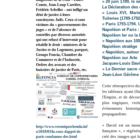
« 20 juin 1789, le 
Comte, Jean-Loup Carrière,
La Déclaration des 
Frédéric Arbellot – ont infligé un
« Louis XVI, Marie
déni de justice à leurs
Tuileries (1789-1792
concitoyens Juifs. Ceux-ci sont
« Paris 1793-1794. 
victimes du « gouvernement des
Napoléon et Paris :
juges » et de l’absence de
contrôles par diverses autorités
Napoléon Ier ou la 
qui ont refusé d’intervenir pour
« Napoléon aux 100
rétablir le droit : ministres de la
Napoléon stratège
Justice et du Logement, parquet,
« Napoléon, autour 
Groupe Foncia, Chambre du
Napoléon sur Arte
Commerce et de l’Industrie,
Jacques-Louis Davi
Ordres des avocats et des
« Le Dernier sacre 
huissiers de justice de Paris, etc.
Jean-Léon Gérôme (1
Cette rétrospective d
les tableaux ayant ill
l'Empire, et de décou
plus tragiques, vio
évènements histori
propagandiste.
« David est un monu
http://www.veroniquechemla.inf
française », « régénéra
o/2018/03/la-cour-dappel-de-
créé des images qui h
paris-condamne-des.html