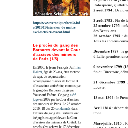
Robespierre, guillotin
2 août 1794
: David es
3 août 1795
: Fin de l
http://www.veroniquechemla.inf
25 octobre 1795
: cr
o/2011/11/interview-de-maitre-
des Beaux-arts.
axel-metzker-avocat.html
26 octobre 1795
: di
Tous les anciens conve
Le procès du gang des
Barbares devant la Cour
Décembre 1797
: le 
d'assises des mineurs
d’Italie, première ren
de Paris (1/5)
9 novembre 1799 (18
En 2006, le jeune Français Juif
Ilan
fin du Directoire, déb
Halimi,
âgé de 23 ans, était victime
de rapt, de séquestration
accompagnée d’actes de torture et
21 décembre 1799
:
d’assassinat antisémite, commis par
Louvre.
le gang des Barbares dirigé par
Youssouf Fofana. Ce gang
a été
18 mai 1804
: le Pre
jugé
en 2009 par la Cour d'assises
des mineurs de Paris. Le 25 octobre
Avril 1814
: départ de
2010, 18 des 25
condamnés
dans
trône.
l’affaire du gang des Barbares ont
été jugés en appel devant la Cour
d’assises des mineurs de Créteil. Le
Mars-juillet 1815
: Re
procès s'est achevé le 17 décembre