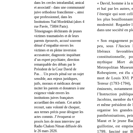
dans les cercles intrafamilial, amical
« David, homme à la na
et associatif - dans une communauté
et haï par les autres,
juive orthodoxe francilienne -, ainsi
l’énergie qui sont cel
que professionnel, dans les
les plus bouillonnan
Institutions Yad Mordekhaï (alors 4
modernité. Regarder l
rue Pavée, 75004 Paris).
dans une société en pl
Témoignages déchirants de jeunes
victimes traumatisées et de leurs
« Son engagement pol
parents éprouvés, accusé souvent
dénué d’empathie envers les
peu, sous l’Ancien 
victimes et en pleine inversion
libéraux favora
accusatoire, diagnostic inquiétant
constitutionnelle, p
d’un expert psychiatre, direction
mythique
Mort de
remarquable des débats par le
Metropolitan Museum)
Président de la Cour David de
Robespierre, est élu 
Pas… Un procès pénal sur un sujet
mort de Louis XVI. P
sensible, aux enjeux juridiques,
Terreur (1793-1794), 
juifs, moraux et médicaux devant
inciter les parents et donateurs à une
éminents, notammen
exigence vitale envers les
l’Instruction publiq
institutions juives françaises
Jacobins, membre du 
accueillant des enfants. Cet article
et même président de 
recourt, sans volonté de choquer,
organise les grandes 
aux termes précis pour désigner les
panthéonisations, pei
actes commis. J’évoquerai ce
Marat et le jeune Bar
procès lors de mon interview par
guillotine, est empri
Radio Chalom Nitsan diffusée dès
le 26 mars 2026.
1799, fasciné par B