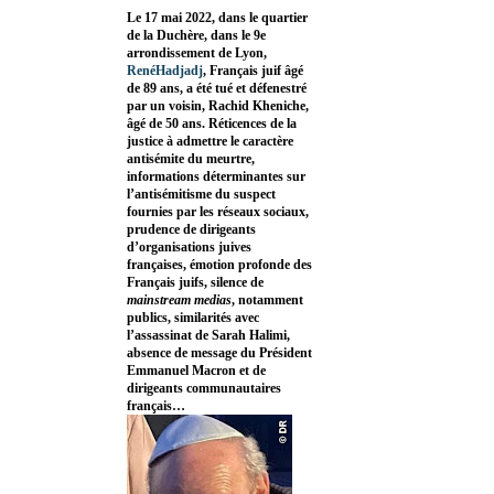
Le 17 mai 2022, dans le quartier
de la Duchère, dans le 9e
arrondissement de Lyon,
RenéHadjadj
, Français juif âgé
de 89 ans, a été tué et défenestré
par un voisin, Rachid Kheniche,
âgé de 50 ans. Réticences de la
justice à admettre le caractère
antisémite du meurtre,
informations déterminantes sur
l’antisémitisme du suspect
fournies par les réseaux sociaux,
prudence de dirigeants
d’organisations juives
françaises, émotion profonde des
Français juifs, silence de
mainstream medias
, notamment
publics, similarités avec
l’assassinat de Sarah Halimi,
absence de message du Président
Emmanuel Macron et de
dirigeants communautaires
français…