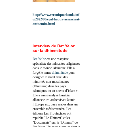
http://www.veroniquechemla.inf
o/2022/08/eyal-hadda-assassinat-
antisemite.html
Interview de Bat Ye’or
sur la dhimmitude
Bat Ye’or
est une essayiste
spécialiste des minorités religieuses
dans le monde islamique. Elle a
forgé le terme
dhimmitude
pour
désigner le statut cruel des
minorités non-musulmanes
(Dhimmis) dans les pays
islamiques ou en « terre d’islam ».
Elle a aussi analysé Eurabia,
alliance euro-arabe visant à unir
l’Europe aux pays arabes dans un
ensemble méditerranéen. Les
éditions Les Provinciales ont
republié "Le Dhimmi" et les
"Documents" sur le "Dhimmi" de
Bat Ye'or. Un essai pionnier dont la