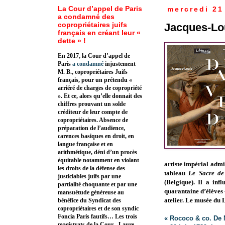
La Cour d’appel de Paris
mercredi 21
a condamné des
copropriétaires juifs
Jacques-Lou
français en créant leur «
dette » !
En 2017, la Cour d’appel de
Paris
a condamné
injustement
M. B., copropriétaires Juifs
français, pour un prétendu «
arriéré de charges de copropriété
». Et ce, alors qu’elle donnait des
chiffres prouvant un solde
créditeur de leur compte de
copropriétaires. Absence de
préparation de l’audience,
carences basiques en droit, en
langue française et en
arithmétique, déni d’un procès
équitable notamment en violant
artiste impérial adm
les droits de la défense des
tableau
Le Sacre de
justiciables juifs par une
(Belgique). Il a inf
partialité choquante et par une
quarantaine d’élèves 
mansuétude généreuse au
atelier. Le musée du 
bénéfice du Syndicat des
copropriétaires et de son syndic
Foncia Paris fautifs… Les trois
« Rococo & co. De 
magistrats de la Cour - Laure