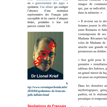
un «
gouvernement des juges
»
images de communica
spoliateur.
Une affaire
qui souligne
qui, par sa radicalité,
l’absence d’une institution
dans la mémoire. »
représentative des Français juifs
susceptible de les sauver d’attaques
« Il revient sur le 
létales, préalables à leur exil
femmes jouent le rôle c
pauvres comme Job.
entre Romains et Sabi
contemporain de ses p
Madame Récamier lais
celui de Madame de V
attache une grande im
promoteurs au théâtre.
« Son goût pour le t
première « installatio
tableau des
Sabines
, 
un grand miroir da faç
est aussi un expérimen
h
Dans les dernières a
ttp://www.veroniquechemla.info/
mythologiques, grinç
2016/04/spoliations-de-francais-
parfois, où le réalis
juifs-laffaire.html
prosaïque et temporai
Spoliations de Français