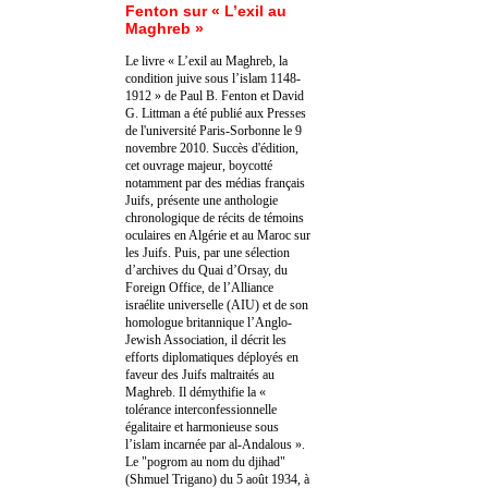
Fenton sur « L’exil au
Maghreb »
Le livre « L’exil au Maghreb, la
condition juive sous l’islam 1148-
1912 » de Paul B. Fenton et David
G. Littman a été publié aux Presses
de l'université Paris-Sorbonne le 9
novembre 2010. Succès d'édition,
cet ouvrage majeur, boycotté
notamment par des médias français
Juifs, présente une anthologie
chronologique de récits de témoins
oculaires en Algérie et au Maroc sur
les Juifs. Puis, par une sélection
d’archives du Quai d’Orsay, du
Foreign Office, de l’Alliance
israélite universelle (AIU) et de son
homologue britannique l’Anglo-
Jewish Association, il décrit les
efforts diplomatiques déployés en
faveur des Juifs maltraités au
Maghreb. Il démythifie la «
tolérance interconfessionnelle
égalitaire et harmonieuse sous
l’islam incarnée par al-Andalous ».
Le "pogrom au nom du djihad"
(Shmuel Trigano) du 5 août 1934, à