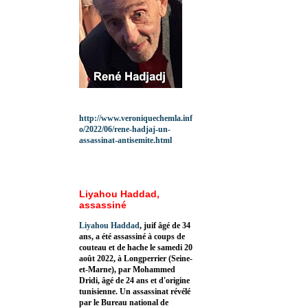
http://www.veroniquechemla.inf
o/2022/06/rene-hadjaj-un-
assassinat-antisemite.html
Liyahou Haddad,
assassiné
Liyahou Haddad
, juif âgé de 34
ans, a été assassiné à coups de
couteau et de hache le samedi 20
août 2022, à Longperrier (Seine-
et-Marne), par Mohammed
Dridi, âgé de 24 ans et d'origine
tunisienne. Un assassinat révélé
par le Bureau national de