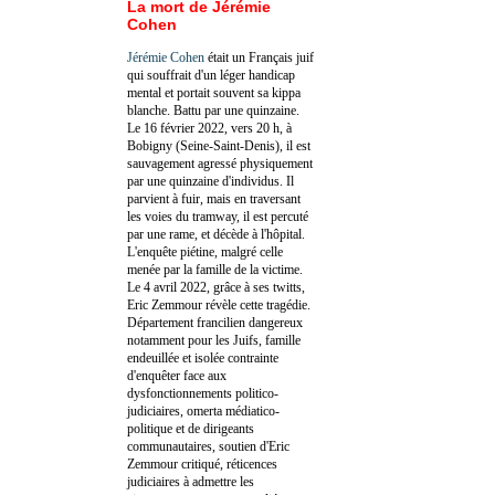
La mort de Jérémie
Cohen
Jérémie Cohen
était un Français juif
qui souffrait d'un léger handicap
mental et portait souvent sa kippa
blanche. Battu par une quinzaine.
Le 16 février 2022, vers 20 h, à
Bobigny (Seine-Saint-Denis), il est
sauvagement agressé physiquement
par une quinzaine d'individus. Il
parvient à fuir, mais en traversant
les voies du tramway, il est percuté
par une rame, et décède à l'hôpital.
L'enquête piétine, malgré celle
menée par la famille de la victime.
Le 4 avril 2022, grâce à ses twitts,
Eric Zemmour révèle cette tragédie.
Département francilien dangereux
notamment pour les Juifs, famille
endeuillée et isolée contrainte
d'enquêter face aux
dysfonctionnements politico-
judiciaires, omerta médiatico-
politique et de dirigeants
communautaires, soutien d'Eric
Zemmour critiqué, réticences
judiciaires à admettre les