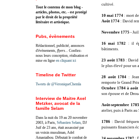
cultivé.
Tout le contenu de mon blog -
articles, photos, etc. - est protégé
10 mai 1774
: mort de
par le droit de la propriété
Août 1774
: David rem
littéraire et artistique.
Novembre 1775
- Jui
Pubs, évènements
16 mai 1782
: il ép
Rédactionnel, publicité, annonces
bâtiments.
d'évènements,
flyers
... Confiez-
nous leurs conception, réalisation et
23 août 1783
: David 
mise en ligne
en cliquant ici
le plus élevé pour un a
Timeline de Twitter
28 août 1784
: Jean
remporte le Grand Prix
Tweets de @VeroniqueChemla
Octobre 1784 à août
son épouse et de Droua
Interview de Maitre Axel
Metzker, avocat de la
Août-septembre 178
famille Selam
atelier, puis à Paris au
Dans la nuit du 19 au 20 novembre
1786
: David fréquen
2003, à Paris,
Sébastien Selam
, DJ
puissants financiers éc
Juif de 23 ans, était assassiné par
un voisin musulman, Adel
Amastaibou. Débutait le combat de
24 novembre 1787
: 