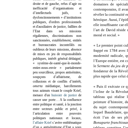
droite et de gauche, refus d’agir ou
domaines de spéciali
inefficacité d’organisations et
contemporains, il ava
d’intellectuels juifs, «
révéler la continuité 
dysfonctionnements » d’institutions
héroïque. Aussi, l’épit
publiques, d'ordres professionnels
elle insuffisante car e
et d'auxiliaires de justice, faillites de
l’art de David réside 
l’Etat dans ses missions
moral et social. »
régaliennes, discriminations non
sanctionnées,
establishment
, entités
et bureaucraties incontrôlés ou
« Le premier point cu
oublieux de leurs missions, absence
frappé en 1784 avec 
de mises en jeu de responsabilités
modernité radicale, q
publiques, intérêt général dédaigné,
l’Europe entière, est 
« système-de-santé-que-le-monde-
le
Serment du jeu de
entier-nous-envie » partialement
fondateur de la Révolu
peu sourcilleux, propos antisémites,
plus rapide que celui 
soupçons d’affairisme, de
collusions et de conflits d’intérêt,
omerta
médiatique, harcèlements
« Puis il exécute ce 
tous azimuts visant le couple Krief,
l’icône de la Révolu
menace d'un
huissier de justice
de
tableau qui réalise 
casser une porte…
A la confluence
peinture d’histoire, d
entre politique et santé, à la jonction
du sujet contemporai
entre secteurs public et privé, à
lequel Baudelaire, qu
l’articulation entre pouvoirs
écrit l’un de ses p
politiques nationaux et locaux,
Bonaparte franchissan
l’affaire Krief
s’avère emblématique
d’un « antisémitisme d’Etat » sous
tableau constitue l’