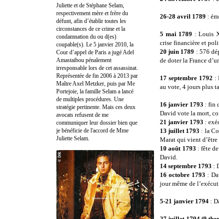
Juliette et de Stéphane Selam,
respectivement mère et frère du
26-28 avril 1789
: éme
défunt, afin d’établir toutes les
circonstances de ce crime et la
5 mai 1789
: Louis X
condamnation du ou d(es)
crise financière et poli
coupable(s). Le 5 janvier 2010, la
20 juin 1789
: 576 dép
Cour d’appel de Paris a jugé Adel
Amastaibou pénalement
de doter la France d’u
irresponsable lors de cet assassinat.
Représentée de fin 2006 à 2013 par
17 septembre 1792
: 
Maître Axel Metzker, puis par Me
au vote, 4 jours plus t
Portejoie, la famille Selam a lancé
de multiples procédures. Une
16 janvier 1793
: fin
stratégie pertinente. Mais ces deux
David vote la mort, c
avocats refusent de me
21 janvier 1793
: exé
communiquer leur dossier bien que
je bénéficie de l'accord de Mme
13 juillet 1793
: la C
Juliette Selam.
Marat qui vient d’être
10 août 1793
: fête de
David.
14 septembre 1793
: 
16 octobre 1793
: D
jour même de l’exécut
5-21 janvier 1794
: D
27 juillet 1794 (9 the