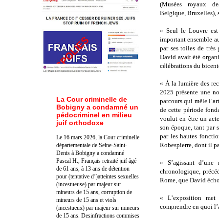
(Musées royaux de
Belgique, Bruxelles), 
« Seul le Louvre est
important ensemble au
par ses toiles de trè
David avait été organ
célébrations du bicent
« À la lumière des re
2025 présente une no
La Cour criminelle de
parcours qui mêle l’art
Bobigny a condamné un
de cette période fond
pédocriminel en milieu
voulut en être un act
juif orthodoxe
son époque, tant par 
par les hautes foncti
Le 16 mars 2026, la Cour criminelle
Robespierre, dont il p
départementale de Seine-Saint-
Denis à Bobigny a condamné
Pascal H., Français retraité juif âgé
« S’agissant d’une r
de 61 ans, à 13 ans de détention
chronologique, précé
pour (tentative d’)atteintes sexuelles
Rome, que David échoue
(incestueuse) par majeur sur
mineurs de 15 ans, corruption de
« L’exposition met 
mineurs de 15 ans et viols
comprendre en quoi l’a
(incestueux) par majeur sur mineurs
de 15 ans. Des
infractions commises