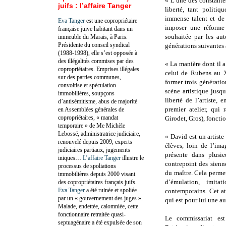
« L’une des constantes
juifs : l’affaire Tanger
liberté, tant politi
immense talent et de 
Eva Tanger
est une copropriétaire
imposer une réforme 
française juive habitant dans un
souhaitée par les aut
immeuble du Marais, à Paris.
Présidente du conseil syndical
générations suivantes à
(1988-1998), elle s’est opposée à
des illégalités commises par des
« La manière dont il a 
copropriétaires. Emprises illégales
celui de Rubens au X
sur des parties communes,
former trois générati
convoitise et spéculation
scène artistique jusq
immobilières, soupçons
liberté de l’artiste,
d’antisémitisme, abus de majorité
premier atelier, qui 
en Assemblées générales de
copropriétaires, « mandat
Girodet, Gros), foncti
temporaire » de Me Michèle
Lebossé, administratrice judiciaire,
« David est un artiste
renouvelé depuis 2009, experts
élèves, loin de l’im
judiciaires partiaux, jugements
présente dans plusi
iniques…
L’affaire Tanger
illustre le
contrepoint des sienne
processus de spoliations
du maître. Cela perme
immobilières depuis 2000 visant
d’émulation, imita
des copropriétaires français juifs.
Eva Tanger
a été ruinée et spoliée
contemporains. Cet at
par un « gouvernement des juges ».
qui est pour lui une au
Malade, endettée, calomniée, cette
fonctionnaire retraitée quasi-
Le commissariat est
septuagénaire a été expulsée de son