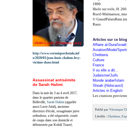
1800.
Huile sur toile, H. 260
Rueil-Malmaison, mus
© GrandPalaisRmn (mu
Raux
Articles sur ce blo
Affaire al-Dura/Israël
Aviation/Mode/Sport
http://www.veroniquechemla.inf
Chrétiens
o/2020/01/jean-louis-chalom-levy-
Culture
victime-dune.html
France
Il ou elle a dit...
Judaïsme/Juifs
Assassinat antisémite
Monde arabe/Islam
de Sarah Halimi
Shoah (
Holocaust
)
Articles in English
Dans la nuit du 3 au 4 avril 2017,
Les citations provienn
dans le quartier parisien de
Belleville,
Sarah Halimi
(appelée
aussi Lucie Attal), ancienne
Publié par
Véronique C
directrice d'école, sexagénaire juive
orthodoxe, a été séquestrée, rouée
Libellés :
Chrétiens
,
Exp
de coups dans son domicile et
défenestrée par Kobili Traoré,