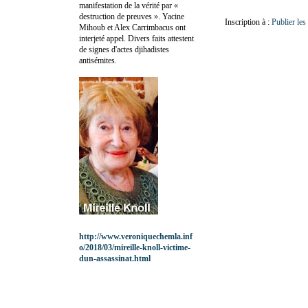
manifestation de la vérité par «
destruction de preuves ». Yacine
Inscription à :
Publier le
Mihoub et Alex Carrimbacus ont
interjeté appel. Divers faits attestent
de signes d'actes djihadistes
antisémites.
http://www.veroniquechemla.inf
o/2018/03/mireille-knoll-victime-
dun-assassinat.html