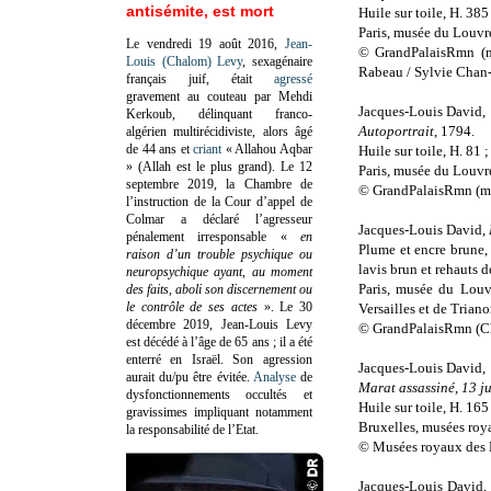
antisémite, est mort
Huile sur toile, H. 385
Paris, musée du Louv
Le vendredi 19 août 2016,
Jean-
© GrandPalaisRmn (m
Louis (Chalom) Levy
, sexagénaire
Rabeau / Sylvie Chan-
français juif, était
agressé
gravement au couteau par Mehdi
Jacques-Louis David,
Kerkoub, délinquant franco-
Autoportrait
, 1794.
algérien multirécidiviste, alors âgé
de 44 ans et
criant
« Allahou Aqbar
Huile sur toile, H. 81 
» (Allah est le plus grand). Le 12
Paris, musée du Louvr
septembre 2019, la Chambre de
© GrandPalaisRmn (mus
l’instruction de la Cour d’appel de
Colmar a déclaré l’agresseur
Jacques-Louis David,
pénalement irresponsable
«
en
Plume et encre brune, 
raison d’un trouble psychique ou
lavis brun et rehauts d
neuropsychique ayant, au moment
Paris, musée du Louv
des faits, aboli son discernement ou
le contrôle de ses actes
»
. Le 30
Versailles et de Trian
décembre 2019, Jean-Louis Levy
© GrandPalaisRmn (Châ
est décédé à l’âge de 65 ans ; il a été
enterré en Israël. Son agression
Jacques-Louis David,
aurait du/pu être évitée.
Analyse
de
Marat assassiné
,
13 j
dysfonctionnements occultés et
Huile sur toile, H. 165
gravissimes impliquant notamment
Bruxelles, musées roy
la responsabilité de l’Etat.
© Musées royaux des B
Jacques-Louis David,