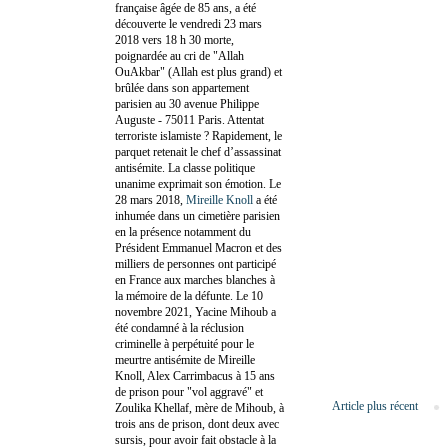
française âgée de 85 ans, a été
découverte le vendredi 23 mars
2018 vers 18 h 30 morte,
poignardée au cri de "Allah
OuAkbar" (Allah est plus grand) et
brûlée dans son appartement
parisien au 30 avenue Philippe
Auguste - 75011 Paris. Attentat
terroriste islamiste ? Rapidement, le
parquet retenait le chef d’assassinat
antisémite. La classe politique
unanime exprimait son émotion. Le
28 mars 2018,
Mireille Knoll
a été
inhumée dans un cimetière parisien
en la présence notamment du
Président Emmanuel Macron et des
milliers de personnes ont participé
en France aux marches blanches à
la mémoire de la défunte. Le 10
novembre 2021, Yacine Mihoub a
été condamné à la réclusion
criminelle à perpétuité pour le
meurtre antisémite de Mireille
Knoll, Alex Carrimbacus à 15 ans
de prison pour "vol aggravé" et
Article plus récent
Zoulika Khellaf, mère de Mihoub, à
trois ans de prison, dont deux avec
sursis, pour avoir fait obstacle à la