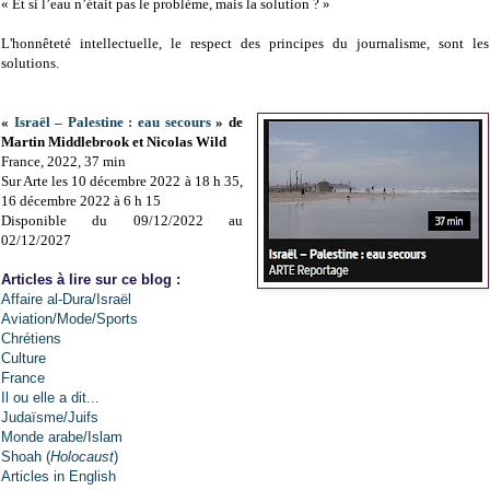
« Et si l’eau n’était pas le problème, mais la solution ? »
L'honnêteté intellectuelle, le respect des principes du journalisme, sont les
solutions.
«
Israël – Palestine : eau secours
» de
Martin Middlebrook et Nicolas Wild
France, 2022, 37 min
Sur Arte les 10 décembre 2022 à 18 h 35,
16 décembre 2022 à 6 h 15
Disponible du 09/12/2022 au
02/12/2027
Articles à lire sur ce blog :
Affaire al-Dura/Israël
Aviation/Mode/Sports
Chrétiens
Culture
France
Il ou elle a dit...
Judaïsme/Juifs
Monde arabe/Islam
Shoah (
Holocaust
)
Articles in English