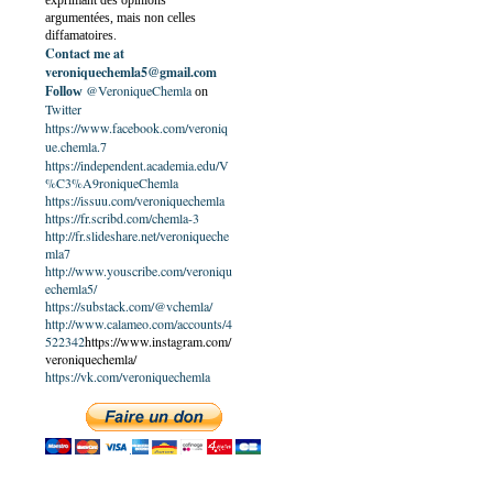
exprimant des opinions
argumentées, mais non celles
diffamatoires.
Contact me at
veroniquechemla5@gmail.com
@VeroniqueChemla
Follow
on
Twitter
https://www.facebook.com/veroniq
ue.chemla.7
https://independent.academia.edu/V
%C3%A9roniqueChemla
https://issuu.com/veroniquechemla
https://fr.scribd.com/chemla-3
http://fr.slideshare.net/veroniqueche
mla7
http://www.youscribe.com/veroniqu
echemla5/
https://substack.com/@vchemla/
http://www.calameo.com/accounts/4
522342
https://www.instagram.com/
veroniquechemla/
https://vk.com/veroniquechemla