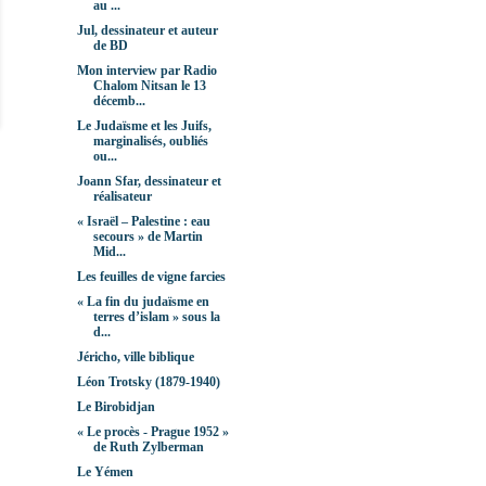
au ...
Jul, dessinateur et auteur
de BD
Mon interview par Radio
Chalom Nitsan le 13
décemb...
Le Judaïsme et les Juifs,
marginalisés, oubliés
ou...
Joann Sfar, dessinateur et
réalisateur
« Israël – Palestine : eau
secours » de Martin
Mid...
Les feuilles de vigne farcies
« La fin du judaïsme en
terres d’islam » sous la
d...
Jéricho, ville biblique
Léon Trotsky (1879-1940)
Le Birobidjan
« Le procès - Prague 1952 »
de Ruth Zylberman
Le Yémen