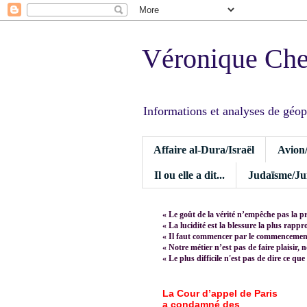
Véronique Ch
Informations et analyses de géopoli
Affaire al-Dura/Israël
Avion
Il ou elle a dit...
Judaïsme/Jui
« Le goût de la vérité n’empêche pas la p
« La lucidité est la blessure la plus rapp
« Il faut commencer par le commencement,
« Notre métier n’est pas de faire plaisir, 
« Le plus difficile n'est pas de dire ce que
La Cour d’appel de Paris
a condamné des