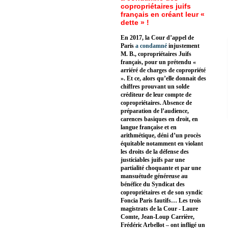
copropriétaires juifs
français en créant leur «
dette » !
En 2017, la Cour d’appel de
Paris
a condamné
injustement
M. B., copropriétaires Juifs
français, pour un prétendu «
arriéré de charges de copropriété
». Et ce, alors qu’elle donnait des
chiffres prouvant un solde
créditeur de leur compte de
copropriétaires. Absence de
préparation de l’audience,
carences basiques en droit, en
langue française et en
arithmétique, déni d’un procès
équitable notamment en violant
les droits de la défense des
justiciables juifs par une
partialité choquante et par une
mansuétude généreuse au
bénéfice du Syndicat des
copropriétaires et de son syndic
Foncia Paris fautifs… Les trois
magistrats de la Cour - Laure
Comte, Jean-Loup Carrière,
Frédéric Arbellot – ont infligé un