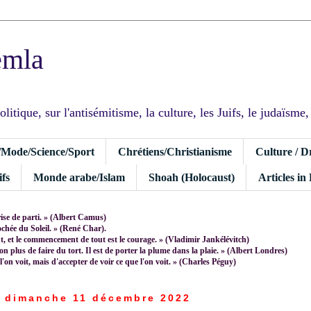
emla
tique, sur l'antisémitisme, la culture, les Juifs, le judaïsme, I
/Mode/Science/Sport
Chrétiens/Christianisme
Culture / D
fs
Monde arabe/Islam
Shoah (Holocaust)
Articles in
rise de parti. » (Albert Camus)
rochée du Soleil. » (René Char).
 et le commencement de tout est le courage. » (Vladimir Jankélévitch)
non plus de faire du tort. Il est de porter la plume dans la plaie. » (Albert Londres)
 l'on voit, mais d'accepter de voir ce que l'on voit. » (Charles Péguy)
dimanche 11 décembre 2022