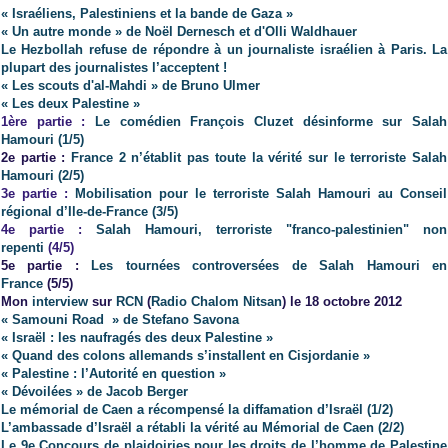
« Israéliens, Palestiniens et la bande de Gaza »
« Un autre monde » de Noël Dernesch et d'Olli Waldhauer
Le Hezbollah refuse de répondre à un journaliste israélien à Paris. La
plupart des journalistes l’acceptent !
« Les scouts d'al-Mahdi » de Bruno Ulmer
« Les deux Palestine »
1ère partie :
Le
comédien
François Cluzet
désinforme sur Salah
Hamouri (1/5)
2e partie :
France 2 n’établit pas toute la vérité sur le terroriste Salah
Hamouri (2/5)
3e partie :
Mobilisation pour le terroriste Salah Hamouri au Conseil
régional d’Ile-de-France (3/5)
4e partie :
Salah Hamouri, terroriste "franco-palestinien" non
repenti
(4/5)
5e partie :
Les tournées controversées de Salah Hamouri en
France
(5/5)
Mon
interview
sur
RCN
(
Radio Chalom Nitsan
) le 18 octobre 2012
« Samouni Road » de Stefano Savona
« Israël : les naufragés des deux Palestine »
« Quand des colons allemands s’installent en Cisjordanie »
« Palestine : l’Autorité en question »
« Dévoilées » de Jacob Berger
Le mémorial de Caen a récompensé la diffamation d’Israël (1/2)
L’ambassade d’Israël a rétabli la vérité au Mémorial de Caen (2/2)
Le 9e Concours de plaidoiries pour les droits de l’homme de Palestine