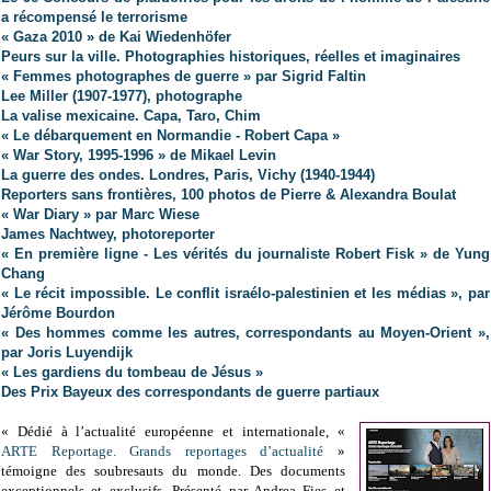
a récompensé le terrorisme
« Gaza 2010 » de Kai Wiedenhöfer
Peurs sur la ville. Photographies historiques, réelles et imaginaires
« Femmes photographes de guerre » par Sigrid Faltin
Lee Miller (1907-1977), photographe
La valise mexicaine. Capa, Taro, Chim
« Le débarquement en Normandie - Robert Capa »
« War Story, 1995-1996 » de Mikael Levin
La guerre des ondes. Londres, Paris, Vichy (1940-1944)
Reporters sans frontières, 100 photos de Pierre & Alexandra Boulat
« War Diary » par Marc Wiese
James Nachtwey, photoreporter
« En première ligne - Les vérités du journaliste Robert Fisk » de Yung
Chang
« Le récit impossible. Le conflit israélo-palestinien et les médias », par
Jérôme Bourdon
« Des hommes comme les autres, correspondants au Moyen-Orient »,
par Joris Luyendijk
« Les gardiens du tombeau de Jésus »
Des Prix Bayeux des correspondants de guerre partiaux
« Dédié à l’actualité européenne et internationale, «
ARTE Reportage. Grands reportages d’actualité
»
témoigne des soubresauts du monde. Des documents
exceptionnels et exclusifs. Présenté par Andrea Fies et