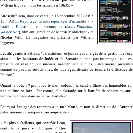
William Irigoyen, tous les samedis à 18h35. »
Arte rediffusera, dans ce cadre, le 16 décembre 2022 à 6 h
15 «
ARTE Reportage. Grands reportages d’actualité
», «
Israël – Palestine : eau secours
» (
Israel-Palästina:
Wasser-Not
),
film anti-israélien
de Martin Middlebrook et
Nicolas Wild. Le magazine est présenté par William
Irigoyen.
Les dirigeants israéliens, "palestiniens" et jordaniens chargés de la gestion de l'eau
ainsi que les habitants de Judée et de Samarie ne sont pas interrogés : tout est
présenté en insistant, de manière misérabiliste, sur les "Palestiniens" présentés
comme de pauvres autochtones, de tous âges, dénués de tous, à la différence de
"colons".
Quand la voix
off
prononce le mot "colons", la caméra filme des immeubles sur
une colline au loin... Par contre, elle s'attarde sur la barrière de séparation anti-
terrorisme filmée dans sa partie "barbelés".
Pourquoi fustiger des touristes à la mer Morte, et non la direction de l'Autorité
palestinienne corrompue et incompétente ?
« Ici plus qu’ailleurs, qui contrôle l’eau,
contrôle le pays ». Pourquoi ? Que