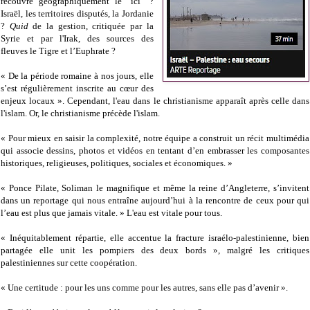
recouvre géographiquement le "ici" ?
Israël, les territoires disputés, la Jordanie
?
Quid
de la gestion, critiquée par la
Syrie et par l'Irak, des sources des
fleuves le Tigre et l’Euphrate ?
« De la période romaine à nos jours, elle
s’est régulièrement inscrite au cœur des
enjeux locaux ». Cependant, l'eau dans le christianisme apparaît après celle dans
l'islam. Or, le christianisme précède l'islam.
« Pour mieux en saisir la complexité, notre équipe a construit un récit multimédia
qui associe dessins, photos et vidéos en tentant d’en embrasser les composantes
historiques, religieuses, politiques, sociales et économiques. »
« Ponce Pilate, Soliman le magnifique et même la reine d’Angleterre, s’invitent
dans un reportage qui nous entraîne aujourd’hui à la rencontre de ceux pour qui
l’eau est plus que jamais vitale. » L'eau est vitale pour tous.
« Inéquitablement répartie, elle accentue la fracture israélo-palestinienne, bien
partagée elle unit les pompiers des deux bords », malgré les critiques
palestiniennes sur cette coopération.
« Une certitude : pour les uns comme pour les autres, sans elle pas d’avenir ».