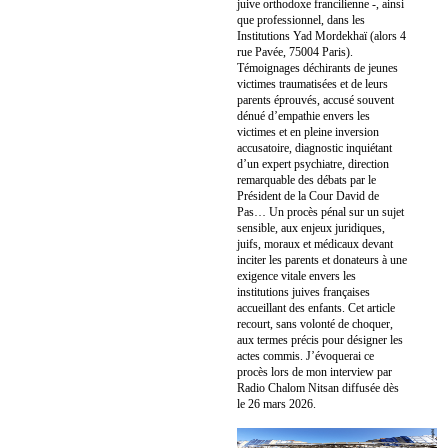
juive orthodoxe francilienne -, ainsi
que professionnel, dans les
Institutions Yad Mordekhaï (alors 4
rue Pavée, 75004 Paris).
Témoignages déchirants de jeunes
victimes traumatisées et de leurs
parents éprouvés, accusé souvent
dénué d’empathie envers les
victimes et en pleine inversion
accusatoire, diagnostic inquiétant
d’un expert psychiatre, direction
remarquable des débats par le
Président de la Cour David de
Pas… Un procès pénal sur un sujet
sensible, aux enjeux juridiques,
juifs, moraux et médicaux devant
inciter les parents et donateurs à une
exigence vitale envers les
institutions juives françaises
accueillant des enfants. Cet article
recourt, sans volonté de choquer,
aux termes précis pour désigner les
actes commis. J’évoquerai ce
procès lors de mon interview par
Radio Chalom Nitsan diffusée dès
le 26 mars 2026.