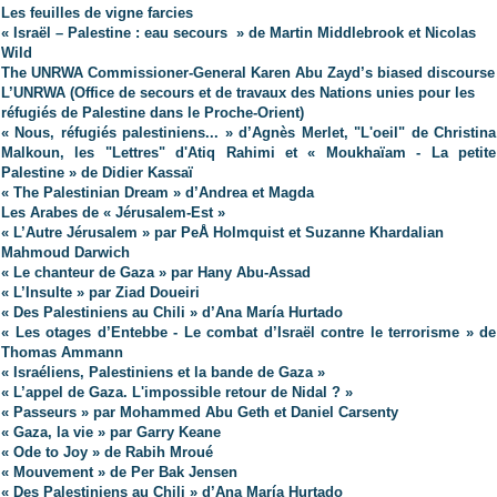
Les feuilles de vigne farcies
« Israël – Palestine : eau secours » de Martin Middlebrook et Nicolas
Wild
The UNRWA Commissioner-General Karen Abu Zayd’s biased discourse
L’UNRWA (Office de secours et de travaux des Nations unies pour les
réfugiés de Palestine dans le Proche-Orient)
« Nous, réfugiés palestiniens... » d’Agnès Merlet, "L'oeil" de Christina
Malkoun, les "Lettres" d'Atiq Rahimi et « Moukhaïam - La petite
Palestine » de Didier Kassaï
« The Palestinian Dream » d’Andrea et Magda
Les Arabes de « Jérusalem-Est »
« L’Autre Jérusalem » par PeÅ Holmquist et Suzanne Khardalian
Mahmoud Darwich
« Le chanteur de Gaza » par Hany Abu-Assad
« L’Insulte » par Ziad Doueiri
« Des Palestiniens au Chili » d’Ana María Hurtado
« Les otages d’Entebbe - Le combat d’Israël contre le terrorisme » de
Thomas Ammann
« Israéliens, Palestiniens et la bande de Gaza »
« L’appel de Gaza. L'impossible retour de Nidal ? »
« Passeurs » par Mohammed Abu Geth et Daniel Carsenty
« Gaza, la vie » par Garry Keane
« Ode to Joy » de Rabih Mroué
« Mouvement » de Per Bak Jensen
« Des Palestiniens au Chili » d’Ana María Hurtado