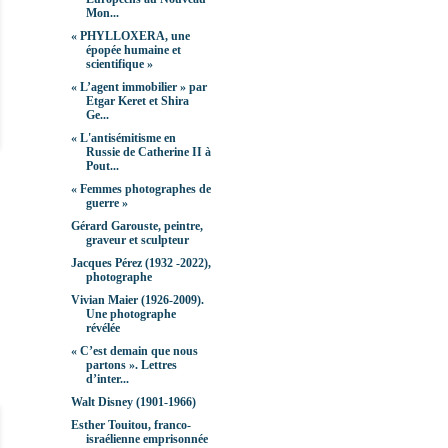
Mon...
« PHYLLOXERA, une
épopée humaine et
scientifique »
« L’agent immobilier » par
Etgar Keret et Shira
Ge...
« L'antisémitisme en
Russie de Catherine II à
Pout...
« Femmes photographes de
guerre »
Gérard Garouste, peintre,
graveur et sculpteur
Jacques Pérez (1932 -2022),
photographe
Vivian Maier (1926-2009).
Une photographe
révélée
« C’est demain que nous
partons ». Lettres
d’inter...
Walt Disney (1901-1966)
Esther Touitou, franco-
israélienne emprisonnée