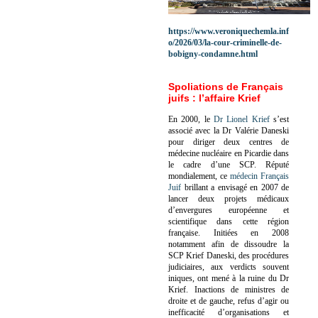
https://www.veroniquechemla.inf
o/2026/03/la-cour-criminelle-de-
bobigny-condamne.html
Spoliations de Français
juifs : l’affaire Krief
En 2000, le
Dr Lionel Krief
s’est
associé avec la Dr Valérie Daneski
pour diriger deux centres de
médecine nucléaire en Picardie dans
le cadre d’une SCP.
Réputé
mondialement, ce
médecin Français
Juif
brillant a envisagé en 2007 de
lancer deux projets médicaux
d’envergures européenne et
scientifique dans cette région
française.
Initiées en 2008
notamment afin de dissoudre la
SCP Krief Daneski, des procédures
judiciaires, aux verdicts souvent
iniques, ont mené à la ruine du Dr
Krief.
Inactions de ministres de
droite et de gauche, refus d’agir ou
inefficacité d’organisations et