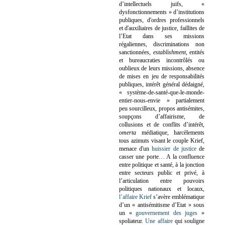
d’intellectuels juifs, «
dysfonctionnements » d’institutions
publiques, d'ordres professionnels
et d'auxiliaires de justice, faillites de
l’Etat dans ses missions
régaliennes, discriminations non
sanctionnées,
establishment
, entités
et bureaucraties incontrôlés ou
oublieux de leurs missions, absence
de mises en jeu de responsabilités
publiques, intérêt général dédaigné,
« système-de-santé-que-le-monde-
entier-nous-envie » partialement
peu sourcilleux, propos antisémites,
soupçons d’affairisme, de
collusions et de conflits d’intérêt,
omerta
médiatique, harcèlements
tous azimuts visant le couple Krief,
menace d'un
huissier de justice
de
casser une porte…
A la confluence
entre politique et santé, à la jonction
entre secteurs public et privé, à
l’articulation entre pouvoirs
politiques nationaux et locaux,
l’affaire Krief
s’avère emblématique
d’un « antisémitisme d’Etat » sous
un «
gouvernement des juges
»
spoliateur.
Une affaire
qui souligne