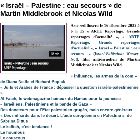
« Israël – Palestine : eau secours » de
Martin Middlebrook et Nicolas Wild
Arte rediffusera le 16 décembre 2022 à
6 h 15 « ARTE Reportage. Grands
reportages d’actualité »,
«
ARTE
Reportage. Grands reportages
d’actualité
», «
Israël – Palestine : eau
secours
» (
Israel-Palästina: Wasser-
Not
)
, film anti-israélien de Martin
Middlebrook et Nicolas Wild.
« Influence, les armes de la com »
de Diana Neille et Richard Poplak
« Juifs et Arabes de France : dépasser la question israélo-palestinienne
»
Al-Fateh, le webmagazine haineux du Hamas pour la jeunesse
« Israéliens, Palestiniens et la bande de Gaza »
Des donateurs pour l’Etat palestinien grugés, mais encore généreux
« Des milliards dans le désert. L'aide européenne en Palestine », de
Sabrina Dittus
Le keffieh, c’est tendance !
Le houmous
Le couscous