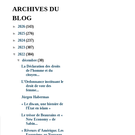
ARCHIVES DU
BLOG
►
2026
(143)
►
2025
(276)
►
2024
(237)
►
2023
(307)
▼
2022
(384)
▼
décembre
(30)
La Déclaration des droits
de l’homme et du
citoyen...
L’Ordonnance instituant le
droit de vote des
femme...
Jürgen Habermas
« Le diwan, une histoire de
l'État en islam »
Le trésor de Beaurains et «
New Economy » de
Sabin...
« Rêveurs d’Amérique. Les
Européens au Nouveau