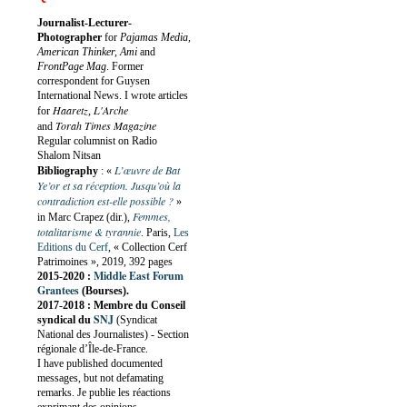
Journalist-Lecturer-
Photographer
for
Pajamas Media,
American Thinker, Ami
and
FrontPage Mag
. Former
correspondent for Guysen
International News. I wrote articles
Haaretz
L'Arche
for
,
Torah Times Magazine
and
Regular columnist on Radio
Shalom Nitsan
L’œuvre de Bat
Bibliography
:
«
Ye’or et sa réception. Jusqu’où la
contradiction est-elle possible ?
»
Femmes,
in Marc Crapez (dir.),
totalitarisme & tyrannie
. Paris,
Les
Editions du Cerf
, « Collection Cerf
Patrimoines », 2019, 392 pages
Middle East Forum
2015-2020 :
Grantees
(Bourses).
2017-2018 : Membre du Conseil
SNJ
syndical du
(Syndicat
National des Journalistes) - Section
régionale d’Île-de-France.
I have published documented
messages, but not defamating
remarks. Je publie les réactions