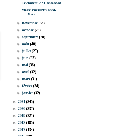
Le château de Chambord
Marie Vassilieff (1884-
1957)
►
novembre
(32)
►
octobre
(29)
►
septembre
(28)
►
août
(40)
►
juillet
(27)
►
juin
(33)
►
mai
(36)
►
avril
(32)
►
mars
(31)
►
février
(34)
►
janvier
(32)
►
2021
(345)
►
2020
(337)
►
2019
(221)
►
2018
(185)
►
2017
(134)