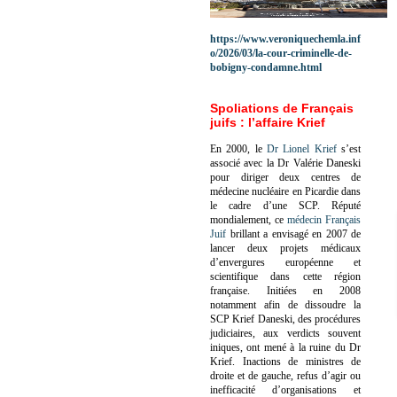
https://www.veroniquechemla.inf
o/2026/03/la-cour-criminelle-de-
bobigny-condamne.html
Spoliations de Français
juifs : l’affaire Krief
En 2000, le
Dr Lionel Krief
s’est
associé avec la Dr Valérie Daneski
pour diriger deux centres de
médecine nucléaire en Picardie dans
le cadre d’une SCP.
Réputé
mondialement, ce
médecin Français
Juif
brillant a envisagé en 2007 de
lancer deux projets médicaux
d’envergures européenne et
scientifique dans cette région
française.
Initiées en 2008
notamment afin de dissoudre la
SCP Krief Daneski, des procédures
judiciaires, aux verdicts souvent
iniques, ont mené à la ruine du Dr
Krief.
Inactions de ministres de
droite et de gauche, refus d’agir ou
inefficacité d’organisations et