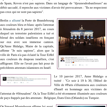
de Spam, Keven n'est pas sapiens. Dans un langage de "djeunesdesbanlieues" au
débit saccadé, il reproche aux victimes d'avoir été provocateurs : "Ils ne respectent
pas ceux qui ne sont pas sapiens".
Berlin
a allumé
la Porte de Brandebourg
aux couleurs bleu et blanc après l'attentat
à Jérusalem du 8 janvier 2017, au cours
duquel un terroriste palestinien a tué et
blessé des soldats israéliens en fonçant
sur eux avec son immense camion.
Qu'Anne Hidalgo, Maire de la capitale,
affirme "Je suis sapiens", alors que la
ville de Paris n'a pas éclairé la Tour Eiffel
aux couleurs du drapeau israélien, c'est
affligeant. Elle ne l'avait pas fait pour de
précédents attentats islamistes en Israël.
Le 10 janvier 2017, Anne Hidalgo a
twitté : "Ce soir à 19 h 30, l'Hôtel de
Ville de #Paris s'illuminera aux couleurs
d'Israël en hommage aux victimes de
l'attentat de #Jérusalem". Or, la Tour Eiffel a été récemment illuminée aux couleurs
de pays frappés par des attentats : Belgique, Etats-Unis (Orlando) ou Turquie.
Qu'Arnaud Montebourg affirme lui aussi