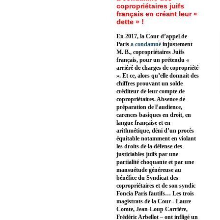
copropriétaires juifs
français en créant leur «
dette » !
En 2017, la Cour d’appel de
Paris
a condamné
injustement
M. B., copropriétaires Juifs
français, pour un prétendu «
arriéré de charges de copropriété
». Et ce, alors qu’elle donnait des
chiffres prouvant un solde
créditeur de leur compte de
copropriétaires. Absence de
préparation de l’audience,
carences basiques en droit, en
langue française et en
arithmétique, déni d’un procès
équitable notamment en violant
les droits de la défense des
justiciables juifs par une
partialité choquante et par une
mansuétude généreuse au
bénéfice du Syndicat des
copropriétaires et de son syndic
Foncia Paris fautifs… Les trois
magistrats de la Cour - Laure
Comte, Jean-Loup Carrière,
Frédéric Arbellot – ont infligé un