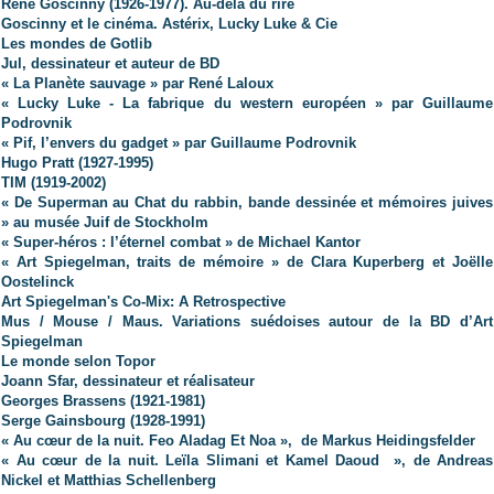
René Goscinny (1926-1977). Au-delà du rire
Goscinny et le cinéma. Astérix, Lucky Luke & Cie
Les mondes de Gotlib
Jul, dessinateur et auteur de BD
« La Planète sauvage » par René Laloux
« Lucky Luke - La fabrique du western européen » par Guillaume
Podrovnik
« Pif, l’envers du gadget » par Guillaume Podrovnik
Hugo Pratt (1927-1995)
TIM (1919-2002)
« De Superman au Chat du rabbin, bande dessinée et mémoires juives
» au musée Juif de Stockholm
« Super-héros : l’éternel combat » de Michael Kantor
« Art Spiegelman, traits de mémoire » de Clara Kuperberg et Joëlle
Oostelinck
Art Spiegelman's Co-Mix: A Retrospective
Mus / Mouse / Maus. Variations suédoises autour de la BD d’Art
Spiegelman
Le monde selon Topor
Joann Sfar, dessinateur et réalisateur
Georges Brassens (1921-1981)
Serge Gainsbourg (1928-1991)
« Au cœur de la nuit. Feo Aladag Et Noa », de Markus Heidingsfelder
« Au cœur de la nuit. Leïla Slimani et Kamel Daoud », de Andreas
Nickel et Matthias Schellenberg