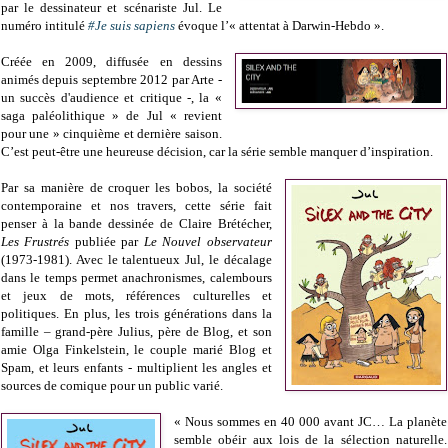
par le dessinateur et scénariste Jul. Le
numéro intitulé
#Je suis sapiens
évoque l’« attentat à Darwin-Hebdo ».
Créée en 2009, diffusée en dessins
animés depuis septembre 2012 par Arte -
un succès d'audience et critique -, la «
saga paléolithique » de Jul « revient
pour une » cinquième et dernière saison.
C’est peut-être une heureuse décision, car la série semble manquer d’inspiration.
Par sa manière de croquer les bobos, la société
contemporaine et nos travers, cette série fait
penser à la bande dessinée de Claire Brétécher,
Les Frustrés
publiée par
Le Nouvel observateur
(1973-1981). Avec le talentueux Jul, le décalage
dans le temps permet anachronismes, calembours
et jeux de mots, références culturelles et
politiques. En plus, les trois générations dans la
famille – grand-père Julius, père de Blog, et son
amie Olga Finkelstein, le couple marié Blog et
Spam, et leurs enfants - multiplient les angles et
sources de comique pour un public varié.
« Nous sommes en 40 000 avant JC… La planète
semble obéir aux lois de la sélection naturelle.