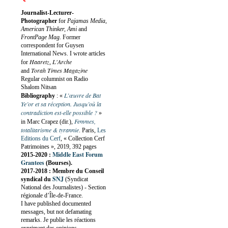
Journalist-Lecturer-
Photographer
for
Pajamas Media,
American Thinker, Ami
and
FrontPage Mag
. Former
correspondent for Guysen
International News. I wrote articles
Haaretz
L'Arche
for
,
Torah Times Magazine
and
Regular columnist on Radio
Shalom Nitsan
L’œuvre de Bat
Bibliography
:
«
Ye’or et sa réception. Jusqu’où la
contradiction est-elle possible ?
»
Femmes,
in Marc Crapez (dir.),
totalitarisme & tyrannie
. Paris,
Les
Editions du Cerf
, « Collection Cerf
Patrimoines », 2019, 392 pages
Middle East Forum
2015-2020 :
Grantees
(Bourses).
2017-2018 : Membre du Conseil
SNJ
syndical du
(Syndicat
National des Journalistes) - Section
régionale d’Île-de-France.
I have published documented
messages, but not defamating
remarks. Je publie les réactions