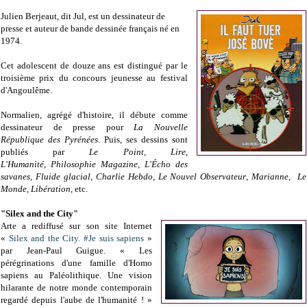
Julien Berjeaut, dit Jul, est un dessinateur de
presse et auteur de bande dessinée français né en
1974.
Cet adolescent de douze ans est distingué par le
troisième prix du concours jeunesse au festival
d'Angoulême.
Normalien, agrégé d'histoire, il débute comme
dessinateur de presse pour
La Nouvelle
République des Pyrénées
. Puis, ses dessins sont
publiés par
Le Point,
Lire
,
L'Humanité, Philosophie Magazine, L'Écho des
savanes,
Fluide glacial, Charlie Hebdo, Le Nouvel Observateur
,
Marianne
,
Le
Monde, Libération,
etc.
"Silex and the City"
Arte a rediffusé sur son site Internet
«
Silex and the City. #Je suis sapiens
»
par Jean-Paul Guigue. « Les
pérégrinations d'une famille d'Homo
sapiens au Paléolithique. Une vision
hilarante de notre monde contemporain
regardé depuis l'aube de l'humanité ! »