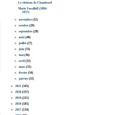
Le château de Chambord
Marie Vassilieff (1884-
1957)
►
novembre
(32)
►
octobre
(29)
►
septembre
(28)
►
août
(40)
►
juillet
(27)
►
juin
(33)
►
mai
(36)
►
avril
(32)
►
mars
(31)
►
février
(34)
►
janvier
(32)
►
2021
(345)
►
2020
(337)
►
2019
(221)
►
2018
(185)
►
2017
(134)