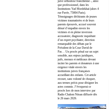
juive orthodoxe francilienne -, ainsi
que professionnel, dans les
Institutions Yad Mordekhaï (alors 4
rue Pavée, 75004 Paris).
Témoignages déchirants de jeunes
victimes traumatisées et de leurs
parents éprouvés, accusé souvent
dénué d’empathie envers les
victimes et en pleine inversion
accusatoire, diagnostic inquiétant
d’un expert psychiatre, direction
remarquable des débats par le
Président de la Cour David de
Pas… Un procès pénal sur un sujet
sensible, aux enjeux juridiques,
juifs, moraux et médicaux devant
inciter les parents et donateurs à une
exigence vitale envers les
institutions juives françaises
accueillant des enfants. Cet article
recourt, sans volonté de choquer,
aux termes précis pour désigner les
actes commis. J’évoquerai ce
procès lors de mon interview par
Radio Chalom Nitsan diffusée dès
le 26 mars 2026.