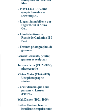
Mon...
« PHYLLOXERA, une
épopée humaine et
scientifique »
« L’agent immobilier » par
Etgar Keret et Shira
Ge...
« L'antisémitisme en
Russie de Catherine II à
Pout...
« Femmes photographes de
guerre »
Gérard Garouste, peintre,
graveur et sculpteur
Jacques Pérez (1932 -2022),
photographe
Vivian Maier (1926-2009).
Une photographe
révélée
« C’est demain que nous
partons ». Lettres
d’inter...
Walt Disney (1901-1966)
Esther Touitou, franco-
israélienne emprisonnée