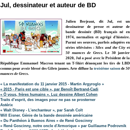
Jul, dessinateur et auteur de BD
Julien Berjeaut, dit Jul, est un
dessinateur de presse et auteur de
bande dessinée (BD) français né en
1974, normalien et agrégé d'histoire.
Parmi ses oeuvres, parfois adaptées en
séries télévisées :
Silex and the City
et
50 nuances de Grecs
. Le 30 janvier
2020, Jul a posé avec le Président de la
République Emmanuel Macron tenant un T-Shirt dénonçant les tirs de LBD
connus pour avoir blessé des Gilets jaunes. Arte diffuse la
troisième saison
de
50
nuances de Grecs
.
« La manifestation du 11 janvier 2015 - Martin Argyroglo »
« 2015 - Paris est une cible », par Benoît Bertrand-Cadi
« Ô vous, frères humains ». Luz dessine Albert Cohen
Traits d’esprit, des images pour ne pas se prosterner
Astérix
« Walt Disney - L'enchanteur », par Sarah Colt
Will Eisner. Génie de la bande dessinée américaine
« Du Panthéon à Buenos Aires » de René Goscinny
« René Goscinny, notre oncle d'Armorique » par Guillaume Podrovnik