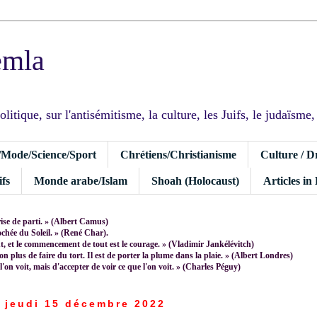
emla
tique, sur l'antisémitisme, la culture, les Juifs, le judaïsme, I
/Mode/Science/Sport
Chrétiens/Christianisme
Culture / D
fs
Monde arabe/Islam
Shoah (Holocaust)
Articles in
rise de parti. » (Albert Camus)
rochée du Soleil. » (René Char).
 et le commencement de tout est le courage. » (Vladimir Jankélévitch)
non plus de faire du tort. Il est de porter la plume dans la plaie. » (Albert Londres)
 l'on voit, mais d'accepter de voir ce que l'on voit. » (Charles Péguy)
jeudi 15 décembre 2022