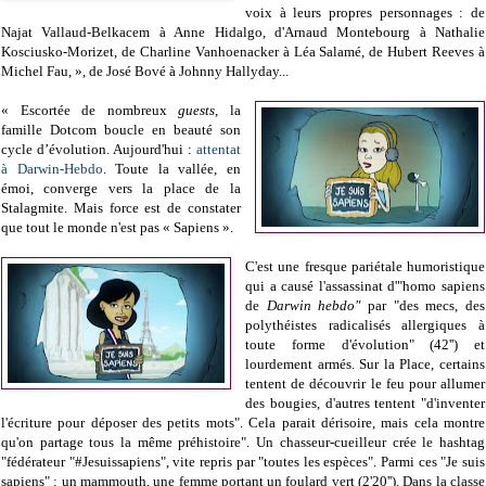
voix à leurs propres personnages : de
Najat Vallaud-Belkacem à Anne Hidalgo, d'Arnaud Montebourg à Nathalie
Kosciusko-Morizet, de Charline Vanhoenacker à Léa Salamé, de Hubert Reeves à
Michel Fau, », de José Bové à Johnny Hallyday...
« Escortée de nombreux
guests
, la
famille Dotcom boucle en beauté son
cycle d’évolution. Aujourd'hui :
attentat
à Darwin-Hebdo
. Toute la vallée, en
émoi, converge vers la place de la
Stalagmite. Mais force est de constater
que tout le monde n'est pas « Sapiens ».
C'est une fresque pariétale humoristique
qui a causé l'assassinat d'"homo sapiens
de
Darwin hebdo"
par "des mecs, des
polythéistes radicalisés allergiques à
toute forme d'évolution" (42'') et
lourdement armés. Sur la Place, certains
tentent de découvrir le feu pour allumer
des bougies, d'autres tentent "d'inventer
l'écriture pour déposer des petits mots". Cela parait dérisoire, mais cela montre
qu'on partage tous la même préhistoire". Un chasseur-cueilleur crée le hashtag
"fédérateur "#Jesuissapiens", vite repris par "toutes les espèces". Parmi ces "Je suis
sapiens" : un mammouth, une femme portant un foulard vert (2'20''). Dans la classe