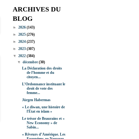
ARCHIVES DU
BLOG
►
2026
(143)
►
2025
(276)
►
2024
(237)
►
2023
(307)
▼
2022
(384)
▼
décembre
(30)
La Déclaration des droits
de l’homme et du
citoyen...
L’Ordonnance instituant le
droit de vote des
femme...
Jürgen Habermas
« Le diwan, une histoire de
l'État en islam »
Le trésor de Beaurains et «
New Economy » de
Sabin...
« Rêveurs d’Amérique. Les
Européens au Nouveau