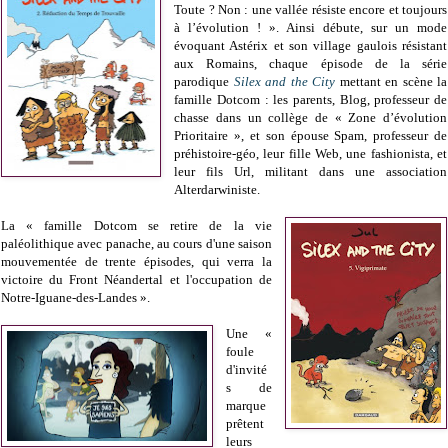
Toute ? Non : une vallée résiste encore et toujours
à l’évolution ! ». Ainsi débute, sur un mode
évoquant Astérix et son village gaulois résistant
aux Romains, chaque épisode de la série
parodique
Silex and the City
mettant en scène la
famille Dotcom : les parents, Blog, professeur de
chasse dans un collège de « Zone d’évolution
Prioritaire », et son épouse Spam, professeur de
préhistoire-géo, leur fille Web, une fashionista, et
leur fils Url, militant dans une association
Alterdarwiniste.
La « famille Dotcom se retire de la vie
paléolithique avec panache, au cours d'une saison
mouvementée de trente épisodes, qui verra la
victoire du Front Néandertal et l'occupation de
Notre-Iguane-des-Landes ».
Une «
foule
d'invité
s de
marque
prêtent
leurs