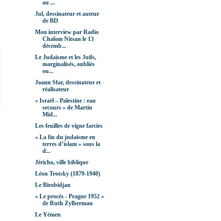
au ...
Jul, dessinateur et auteur
de BD
Mon interview par Radio
Chalom Nitsan le 13
décemb...
Le Judaïsme et les Juifs,
marginalisés, oubliés
ou...
Joann Sfar, dessinateur et
réalisateur
« Israël – Palestine : eau
secours » de Martin
Mid...
Les feuilles de vigne farcies
« La fin du judaïsme en
terres d’islam » sous la
d...
Jéricho, ville biblique
Léon Trotsky (1879-1940)
Le Birobidjan
« Le procès - Prague 1952 »
de Ruth Zylberman
Le Yémen