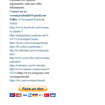
exprimant des opinions
argumentées, mais non celles
diffamatoires.
Contact me at
veroniquechemla5@gmail.com
@VeroniqueChemla
Follow
on
Twitter
https://www.facebook.com/veroniq
ue.chemla.7
https://independent.academia.edu/V
%C3%A9roniqueChemla
https://issuu.com/veroniquechemla
https://fr.scribd.com/chemla-3
http://fr.slideshare.net/veroniqueche
mla7
http://www.youscribe.com/veroniqu
echemla5/
https://substack.com/@vchemla/
http://www.calameo.com/accounts/4
522342
https://www.instagram.com/
veroniquechemla/
https://vk.com/veroniquechemla