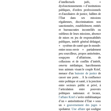
d’intellectuels juifs, «
dysfonctionnements » d’institutions
publiques, d'ordres professionnels
et d'auxiliaires de justice, faillites de
l’Etat dans ses missions
régaliennes, discriminations non
sanctionnées,
establishment
, entités
et bureaucraties incontrôlés ou
oublieux de leurs missions, absence
de mises en jeu de responsabilités
publiques, intérêt général dédaigné,
« système-de-santé-que-le-monde-
entier-nous-envie » partialement
peu sourcilleux, propos antisémites,
soupçons d’affairisme, de
collusions et de conflits d’intérêt,
omerta
médiatique, harcèlements
tous azimuts visant le couple Krief,
menace d'un
huissier de justice
de
casser une porte…
A la confluence
entre politique et santé, à la jonction
entre secteurs public et privé, à
l’articulation entre pouvoirs
politiques nationaux et locaux,
l’affaire Krief
s’avère emblématique
d’un « antisémitisme d’Etat » sous
un «
gouvernement des juges
»
spoliateur.
Une affaire
qui souligne