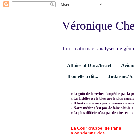
Véronique Ch
Informations et analyses de géopoli
Affaire al-Dura/Israël
Avion
Il ou elle a dit...
Judaïsme/Jui
« Le goût de la vérité n’empêche pas la p
« La lucidité est la blessure la plus rapp
« Il faut commencer par le commencement,
« Notre métier n’est pas de faire plaisir, 
« Le plus difficile n'est pas de dire ce que
La Cour d’appel de Paris
a condamné des