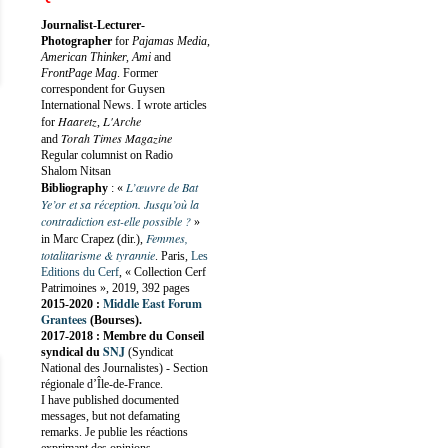
Journalist-Lecturer-
Photographer
for
Pajamas Media,
American Thinker, Ami
and
FrontPage Mag
. Former
correspondent for Guysen
International News. I wrote articles
Haaretz
L'Arche
for
,
Torah Times Magazine
and
Regular columnist on Radio
Shalom Nitsan
L’œuvre de Bat
Bibliography
:
«
Ye’or et sa réception. Jusqu’où la
contradiction est-elle possible ?
»
Femmes,
in Marc Crapez (dir.),
totalitarisme & tyrannie
. Paris,
Les
Editions du Cerf
, « Collection Cerf
Patrimoines », 2019, 392 pages
Middle East Forum
2015-2020 :
Grantees
(Bourses).
2017-2018 : Membre du Conseil
SNJ
syndical du
(Syndicat
National des Journalistes) - Section
régionale d’Île-de-France.
I have published documented
messages, but not defamating
remarks. Je publie les réactions