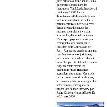
juive orthodoxe francilienne -, ainsi
que professionnel, dans les
Institutions Yad Mordekhaï (alors 4
rue Pavée, 75004 Paris).
Témoignages déchirants de jeunes
victimes traumatisées et de leurs
parents éprouvés, accusé souvent
dénué d’empathie envers les
victimes et en pleine inversion
accusatoire, diagnostic inquiétant
d’un expert psychiatre, direction
remarquable des débats par le
Président de la Cour David de
Pas… Un procès pénal sur un sujet
sensible, aux enjeux juridiques,
juifs, moraux et médicaux devant
inciter les parents et donateurs à une
exigence vitale envers les
institutions juives françaises
accueillant des enfants. Cet article
recourt, sans volonté de choquer,
aux termes précis pour désigner les
actes commis. J’évoquerai ce
procès lors de mon interview par
Radio Chalom Nitsan diffusée dès
le 26 mars 2026.