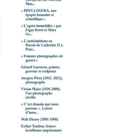
Mon...
« PHYLLOXERA, une
épopée humaine et
scientifique »
« L’agent immobilier » par
Etgar Keret et Shira
Ge...
« L'antisémitisme en
Russie de Catherine II à
Pout...
« Femmes photographes de
guerre »
Gérard Garouste, peintre,
graveur et sculpteur
Jacques Pérez (1932 -2022),
photographe
Vivian Maier (1926-2009).
Une photographe
révélée
« C’est demain que nous
partons ». Lettres
d’inter...
Walt Disney (1901-1966)
Esther Touitou, franco-
israélienne emprisonnée