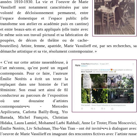
années 1910-1930. La vie et l’oeuvre de Marie
Vassilieff sont notamment caractérisées par une
volonté de décloisonnement permanent, entre
l’espace domestique et l’espace public (elle
transforme son atelier en académie puis en cantine)
et entre beaux-arts et arts appliqués (elle traite avec
le même soin son travail pictural et sa fabrication de
poupées, de décors de théâtre ou de cache-
bouteilles). Artiste, femme, apatride, Marie Vassilieff est, par ses recherches, sa
démarche artistique et sa vie, résolument contemporaine. »
« C’est sur cette artiste rassembleuse, à
l’art méconnu, qu’est porté un regard
contemporain. Pour ce faire, l’auteure
Émilie Notéris a écrit un texte la
replaçant dans une histoire de l’art
féministe. Son essai sert ainsi de fil
conducteur au parcours de l’exposition
où une douzaine d’artistes
contemporain•e•s - Mercedes
Azpilicueta, Carlotta Bailly-Borg, Yto
Barrada, Michel François, Christian
Hidaka, Laura Lamiel, Mohamed Larbi Rahhali, Anne Le Troter, Flora Moscovici,
Émilie Notéris, Liv Schulman, Thu-Van Tran - ont été invité•e•s à dialoguer avec
l’oeuvre de Marie Vassilieff en imageant des rencontres fictives avec l’artiste russe