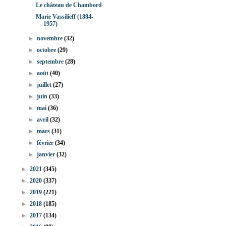
Le château de Chambord
Marie Vassilieff (1884-
1957)
►
novembre
(32)
►
octobre
(29)
►
septembre
(28)
►
août
(40)
►
juillet
(27)
►
juin
(33)
►
mai
(36)
►
avril
(32)
►
mars
(31)
►
février
(34)
►
janvier
(32)
►
2021
(345)
►
2020
(337)
►
2019
(221)
►
2018
(185)
►
2017
(134)