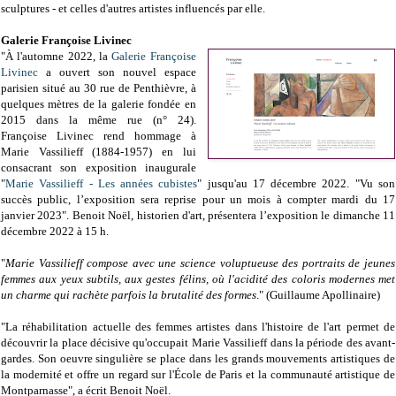
sculptures - et celles d'autres artistes influencés par elle.
Galerie Françoise Livinec
"À l'automne 2022, la
Galerie Françoise
Livinec
a ouvert son nouvel espace
parisien situé au 30 rue de Penthièvre, à
quelques mètres de la galerie fondée en
2015 dans la même rue (n° 24).
Françoise Livinec rend hommage à
Marie Vassilieff (1884-1957) en lui
consacrant son exposition inaugurale
"
Marie Vassilieff - Les années cubistes
" jusqu'au 17 décembre 2022. "Vu son
succès public, l’exposition sera reprise pour un mois à compter mardi du 17
janvier 2023". Benoit Noël, historien d'art, présentera l’exposition le dimanche 11
décembre 2022 à 15 h.
"
Marie Vassilieff compose avec une science voluptueuse des portraits de jeunes
femmes aux yeux subtils, aux gestes félins, où l'acidité des coloris modernes met
un charme qui rachète parfois la brutalité des formes
." (Guillaume Apollinaire)
"La réhabilitation actuelle des femmes artistes dans l'histoire de l'art permet de
découvrir la place décisive qu'occupait Marie Vassilieff dans la période des avant-
gardes. Son oeuvre singulière se place dans les grands mouvements artistiques de
la modernité et offre un regard sur l'École de Paris et la communauté artistique de
Montparnasse", a écrit Benoit Noël.