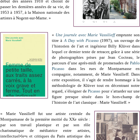
début des années 1910 et choisit de
passer les dernières années de sa vie, de
1953 à 1957, à la Maison nationale des
artistes à Nogent‑sur‑Marne. »
«
Une journée avec Marie Vassilieff
emprunte son
titre à
A Day with Picasso
(1997), un ouvrage de
l’historien de l’art et ingénieur Billy Klüver dans
lequel ce dernier tente de retracer, grâce à une série
de photographies prises par Jean Cocteau, le
parcours d’une après-midi de promenades de
Pablo
Picasso
dans les rues de Montparnasse en
compagnie, notamment, de Marie Vassilieff. Dans
cette exposition, il s’agit de rendre hommage à la
méthodologie de Klüver tout en décentrant notre
regard, s’éloigner de
Picasso
pour s’attarder sur une
figure presque située dans le hors-champ de
l’histoire de l’art classique : Marie Vassilieff. »
« Marie Vassilieff fut une artiste centrale du
Montparnasse de la première moitié du XXe siècle :
par son travail plastique et par son rôle
charismatique de médiatrice entre artistes,
intellectuel•le•s et critiques du Paris artistique des