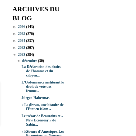
ARCHIVES DU
BLOG
►
2026
(143)
►
2025
(276)
►
2024
(237)
►
2023
(307)
▼
2022
(384)
▼
décembre
(30)
La Déclaration des droits
de l’homme et du
citoyen...
L’Ordonnance instituant le
droit de vote des
femme...
Jürgen Habermas
« Le diwan, une histoire de
l'État en islam »
Le trésor de Beaurains et «
New Economy » de
Sabin...
« Rêveurs d’Amérique. Les
Européens au Nouveau