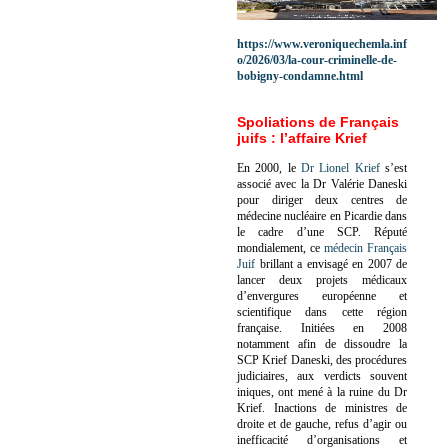
https://www.veroniquechemla.inf
o/2026/03/la-cour-criminelle-de-
bobigny-condamne.html
Spoliations de Français
juifs : l’affaire Krief
En 2000, le
Dr Lionel Krief
s’est
associé avec la Dr Valérie Daneski
pour diriger deux centres de
médecine nucléaire en Picardie dans
le cadre d’une SCP.
Réputé
mondialement, ce
médecin Français
Juif
brillant a envisagé en 2007 de
lancer deux projets médicaux
d’envergures européenne et
scientifique dans cette région
française.
Initiées en 2008
notamment afin de dissoudre la
SCP Krief Daneski, des procédures
judiciaires, aux verdicts souvent
iniques, ont mené à la ruine du Dr
Krief.
Inactions de ministres de
droite et de gauche, refus d’agir ou
inefficacité d’organisations et