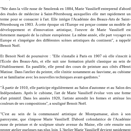
"Née dans la ville russe de Smolensk en 1884, Marie Vassilieff entreprend d'abord
des études de médecine à Saint-Pétersbourg auxquelles elle met rapidement un
terme pour se consacrer à l'art. Elle intègre l'Académie des Beaux-Arts de Saint-
Pétersbourg en 1903. À cette époque où l'Europe est perçue comme un modèle de
développement et d'innovation artistique, l'oeuvre de Marie Vassilieff est
fortement marquée de la culture européenne. La même année, elle part voyager en
Europe et s'imprègne des différentes scènes artistiques du continent", a rappelé
Benoit Noël.
Et Benoit Noël de poursuivre : "Elle s'installe à Paris en 1907 où elle s'inscrit à
l'Ecole des Beaux-Arts, et elle suit une formation plutôt classique au sein de
l'établissement. En parallèle, elle prend des cours de peinture aux côtés d'Henri
Matisse. Dans l'atelier du peintre, elle s'initie notamment au fauvisme, au cubisme
et se familiarise avec les nouvelles techniques avant-gardistes."
"À partir de 1910, elle participe régulièrement au Salon d'automne et au Salon des
Indépendants. Après le cubisme, l'art de Marie Vassilieff évolue vers une forme
d'art primitif. Dans les années 1920, l'artiste arrondit les formes et atténue les
couleurs de ses compositions", a souligné Benoit Noël.
"C'est au sein de la communauté artistique de Montparnasse, alors à son
paroxysme, que s'impose Marie Vassilieff. D'abord cofondatrice de l'Académie
russe de peinture et de sculpture située avenue du Maine, elle crée ensuite son
propre atelier quelques pas plus loin. L'Atelier Marie Vassilieff devient rapidement