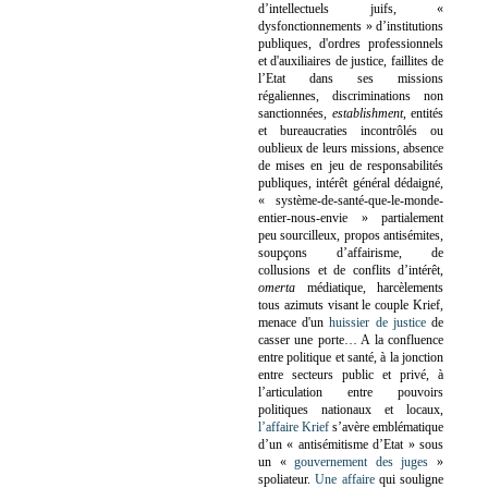
d’intellectuels juifs, «
dysfonctionnements » d’institutions
publiques, d'ordres professionnels
et d'auxiliaires de justice, faillites de
l’Etat dans ses missions
régaliennes, discriminations non
sanctionnées,
establishment
, entités
et bureaucraties incontrôlés ou
oublieux de leurs missions, absence
de mises en jeu de responsabilités
publiques, intérêt général dédaigné,
« système-de-santé-que-le-monde-
entier-nous-envie » partialement
peu sourcilleux, propos antisémites,
soupçons d’affairisme, de
collusions et de conflits d’intérêt,
omerta
médiatique, harcèlements
tous azimuts visant le couple Krief,
menace d'un
huissier de justice
de
casser une porte…
A la confluence
entre politique et santé, à la jonction
entre secteurs public et privé, à
l’articulation entre pouvoirs
politiques nationaux et locaux,
l’affaire Krief
s’avère emblématique
d’un « antisémitisme d’Etat » sous
un «
gouvernement des juges
»
spoliateur.
Une affaire
qui souligne