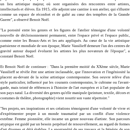
un lieu artistique majeur, où sont organisées des rencontres entre artistes,
intellectuels et élèves. En 1915, elle adjoint une cantine à son atelier, qui s'illustre
comme un espace de réconfort et de gaîté au cœur des tempêtes de la Grande
Guerre", a observé Benoit Noël.
"La porosité entre les genres et les figures de l'atelier témoigne d'une volonté
nouvelle de décloisonnement permanent, entre l'espace privé et l'espace public,
comme entre les Beaux-Arts et les arts appliqués. Au cœur de la vie artistique
parisienne et mondiale de son époque, Marie Vassilieff demeure l'un des centres de
gravité autour duquel évoluent les artistes les plus novateurs de l'époque", a
constaté Benoit Noël.
Et Benoit Noël de continuer : "Dans la première moitié du XXème siècle, Marie
Vassilieff se révèle être une artiste inclassable, que l'innovation et l'ingéniosité la
placent au-devant de la scène artistique contemporaine. Son oeuvre relève d'un
style particulier, influencé par les courants contemporains, le cubisme ou l'avant-
garde, mais teinté de références à l'histoire de l'art européen et à l'art populaire de
son pays natal. La diversité des genres qu'elle manipule (peinture, textile, décors et
costumes de théâtre, photographie) vient nourrir son vaste répertoire."
"Ses projets, ses inspirations et ses créations témoignent d'une volonté de vivre et
d'expérimenter propre à un monde traumatisé par un conflit d'une violence
extrême. Femme pionnière, elle incarne un genre nouveau d'artiste. Son parcours
atypique est guidé par un besoin perpétuel de renouvellement, au regard de formes
d'art diverses et déjà établies. La spontanéité de ses travaux et la frénésie de son