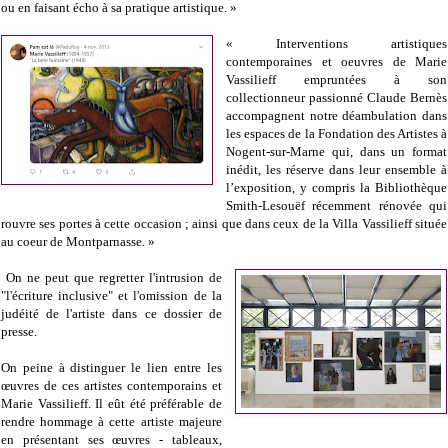
ou en faisant écho à sa pratique artistique. »
« Interventions artistiques
contemporaines et oeuvres de Marie
Vassilieff empruntées à son
collectionneur passionné Claude Bernès
accompagnent notre déambulation dans
les espaces de la Fondation des Artistes à
Nogent-sur-Marne qui, dans un format
inédit, les réserve dans leur ensemble à
l’exposition, y compris la Bibliothèque
Smith-Lesouëf récemment rénovée qui
rouvre ses portes à cette occasion ; ainsi que dans ceux de la Villa Vassilieff située
au coeur de Montparnasse. »
On ne peut que regretter l'intrusion de
"l'écriture inclusive" et l'omission de la
judéité de l'artiste dans ce dossier de
presse.
On peine à distinguer le lien entre les
œuvres de ces artistes contemporains et
Marie Vassilieff. Il eût été préférable de
rendre hommage à cette artiste majeure
en présentant ses œuvres - tableaux,