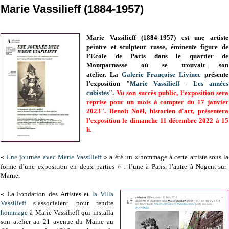
Marie Vassilieff (1884-1957)
Marie Vassilieff (1884-1957) est une artiste
peintre et sculpteur russe, éminente figure de
l’Ecole de Paris dans le quartier de
Montparnasse où se trouvait son
atelier. La
Galerie Françoise Livinec
présente
l’exposition "
Marie Vassilieff - Les années
cubistes
".
Vu son succès public, l’exposition sera
reprise pour un mois à compter du 17 janvier
2023". Benoit Noël, historien d'art, présentera
l’exposition le dimanche 11 décembre 2022 à 15
h.
«
Une journée avec Marie Vassilieff
» a été un « hommage à cette artiste sous la
forme d’une exposition en deux parties » : l’une à Paris, l’autre à Nogent-sur-
Marne.
« La Fondation des Artistes et
la Villa
Vassilieff
s’associaient pour rendre
hommage
à Marie Vassilieff qui installa
son atelier au 21 avenue du Maine au