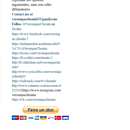
exprimant des opinions
argumentées, mais non celles
diffamatoires.
Contact me at
veroniquechemla5@gmail.com
@VeroniqueChemla
Follow
on
Twitter
https://www.facebook.com/veroniq
ue.chemla.7
https://independent.academia.edu/V
%C3%A9roniqueChemla
https://issuu.com/veroniquechemla
https://fr.scribd.com/chemla-3
http://fr.slideshare.net/veroniqueche
mla7
http://www.youscribe.com/veroniqu
echemla5/
https://substack.com/@vchemla/
http://www.calameo.com/accounts/4
522342
https://www.instagram.com/
veroniquechemla/
https://vk.com/veroniquechemla