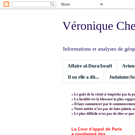
Véronique Ch
Informations et analyses de géopoli
Affaire al-Dura/Israël
Avion
Il ou elle a dit...
Judaïsme/Jui
« Le goût de la vérité n’empêche pas la p
« La lucidité est la blessure la plus rapp
« Il faut commencer par le commencement,
« Notre métier n’est pas de faire plaisir, 
« Le plus difficile n'est pas de dire ce que
La Cour d’appel de Paris
a condamné des