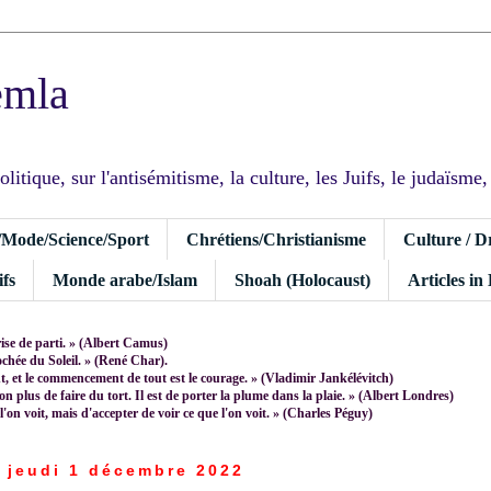
emla
tique, sur l'antisémitisme, la culture, les Juifs, le judaïsme, I
/Mode/Science/Sport
Chrétiens/Christianisme
Culture / D
fs
Monde arabe/Islam
Shoah (Holocaust)
Articles in
rise de parti. » (Albert Camus)
rochée du Soleil. » (René Char).
 et le commencement de tout est le courage. » (Vladimir Jankélévitch)
non plus de faire du tort. Il est de porter la plume dans la plaie. » (Albert Londres)
 l'on voit, mais d'accepter de voir ce que l'on voit. » (Charles Péguy)
jeudi 1 décembre 2022