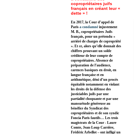
copropriétaires juifs
français en créant leur «
dette » !
En 2017, la Cour d’appel de
Paris
a condamné
injustement
M. B., copropriétaires Juifs
français, pour un prétendu «
arriéré de charges de copropriété
». Et ce, alors qu’elle donnait des
chiffres prouvant un solde
créditeur de leur compte de
copropriétaires. Absence de
préparation de l’audience,
carences basiques en droit, en
langue française et en
arithmétique, déni d’un procès
équitable notamment en violant
les droits de la défense des
justiciables juifs par une
partialité choquante et par une
mansuétude généreuse au
bénéfice du Syndicat des
copropriétaires et de son syndic
Foncia Paris fautifs… Les trois
magistrats de la Cour - Laure
Comte, Jean-Loup Carrière,
Frédéric Arbellot – ont infligé un