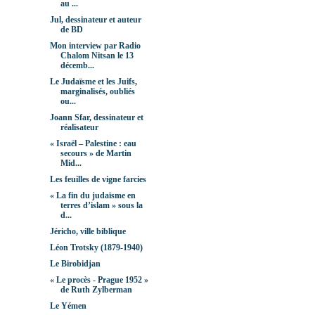
au ...
Jul, dessinateur et auteur
de BD
Mon interview par Radio
Chalom Nitsan le 13
décemb...
Le Judaïsme et les Juifs,
marginalisés, oubliés
ou...
Joann Sfar, dessinateur et
réalisateur
« Israël – Palestine : eau
secours » de Martin
Mid...
Les feuilles de vigne farcies
« La fin du judaïsme en
terres d’islam » sous la
d...
Jéricho, ville biblique
Léon Trotsky (1879-1940)
Le Birobidjan
« Le procès - Prague 1952 »
de Ruth Zylberman
Le Yémen