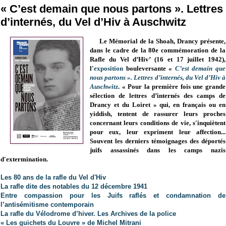
« C’est demain que nous partons ». Lettres
d’internés, du Vel d’Hiv à Auschwitz
Le Mémorial de la Shoah, Drancy présente,
dans le cadre de la 80e commémoration de la
Rafle du Vel d’Hiv’ (16 et 17 juillet 1942),
l'
exposition
bouleversante
«
C’est demain que
nous partons
»
. Lettres d’internés, du Vel d’Hiv à
Auschwitz
.
« Pour la première fois une grande
sélection de lettres d’internés des camps de
Drancy et du Loiret » qui, en français ou en
yiddish, tentent de rassurer leurs proches
concernant leurs conditions de vie, s'inquiètent
pour eux, leur expriment leur affection...
Souvent les derniers témoignages des déportés
juifs assassinés dans les camps nazis
d'extermination.
Les 80 ans de la rafle du Vel d'Hiv
La rafle dite des notables du 12 décembre 1941
Entre compassion pour les Juifs raflés et condamnation de
l’antisémitisme contemporain
La rafle du Vélodrome d’hiver. Les Archives de la police
« Les guichets du Louvre » de Michel Mitrani