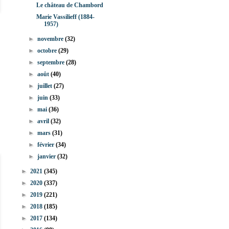
Le château de Chambord
Marie Vassilieff (1884-
1957)
►
novembre
(32)
►
octobre
(29)
►
septembre
(28)
►
août
(40)
►
juillet
(27)
►
juin
(33)
►
mai
(36)
►
avril
(32)
►
mars
(31)
►
février
(34)
►
janvier
(32)
►
2021
(345)
►
2020
(337)
►
2019
(221)
►
2018
(185)
►
2017
(134)