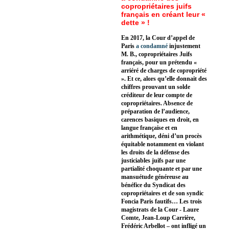
copropriétaires juifs
français en créant leur «
dette » !
En 2017, la Cour d’appel de
Paris
a condamné
injustement
M. B., copropriétaires Juifs
français, pour un prétendu «
arriéré de charges de copropriété
». Et ce, alors qu’elle donnait des
chiffres prouvant un solde
créditeur de leur compte de
copropriétaires. Absence de
préparation de l’audience,
carences basiques en droit, en
langue française et en
arithmétique, déni d’un procès
équitable notamment en violant
les droits de la défense des
justiciables juifs par une
partialité choquante et par une
mansuétude généreuse au
bénéfice du Syndicat des
copropriétaires et de son syndic
Foncia Paris fautifs… Les trois
magistrats de la Cour - Laure
Comte, Jean-Loup Carrière,
Frédéric Arbellot – ont infligé un