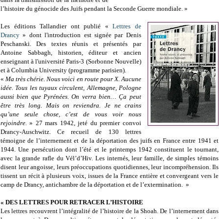
l’histoire du génocide des Juifs pendant la Seconde Guerre mondiale. »
Les éditions Tallandier ont publié «
Lettres de
Drancy
» dont l'introduction est signée par Denis
Peschanski. Des textes réunis et présentés par
Antoine Sabbagh, historien, éditeur et ancien
enseignant à l'université Paris-3 (Sorbonne Nouvelle)
et à Columbia University (programme parisien).
«
Ma très chérie. Nous voici en route pour X. Aucune
idée. Tous les tuyaux circulent, Allemagne, Pologne
aussi bien que Pyrénées. On verra bien… Ça peut
être très long. Mais on reviendra. Je ne crains
qu’une seule chose, c’est de vous voir nous
rejoindre.
» 27 mars 1942, jeté du premier convoi
Drancy-Auschwitz. Ce recueil de 130 lettres
témoigne de l’internement et de la déportation des juifs en France entre 1941 et
1944. Une persécution dont l’été et le printemps 1942 constituent le tournant,
avec la grande rafle du Vél’d’Hiv. Les internés, leur famille, de simples témoins
disent leur angoisse, leurs préoccupations quotidiennes, leur incompréhension. Ils
tissent un récit à plusieurs voix, issues de la France entière et convergeant vers le
camp de Drancy, antichambre de la déportation et de l’extermination. »
«
DES LETTRES POUR RETRACER L’HISTOIRE
Les lettres recouvrent l’intégralité de l’histoire de la Shoah. De l’internement dans