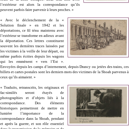
l’extérieur est alors la correspondance qu’ils
peuvent parfois faire parvenir à leurs proches. »
« Avec le déclenchement de la «
Solution finale » en 1942 et les
déportations, ce fil ténu maintenu avec
l’extérieur se transforme en adieux avant
la déportation. Ces lettres constituent
souvent les dernières traces laissées par
les victimes à la veille de leur départ, ou
même parfois écrites depuis les wagons
qui les emmènent « vers l’Est ».
Envoyées depuis les camps d’internement, depuis Drancy ou jetées des trains, ces
billets et cartes postales sont les derniers mots des victimes de la Shoah parvenus à
ceux qu’ils aimaient. »
« Traduits, retranscrits, les originaux et
fac-similés seront étayés de
photographies et d’objets liés à la
correspondance. Des éléments
historiques permettront de mettre en
lumière l’importance de la
correspondance dans la Shoah, pendant
et après la guerre, et son rôle essentiel
dans la transmission de la mémoire et de