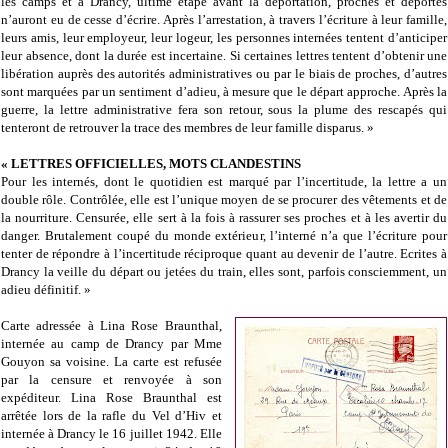
les camps et à Drancy, ultime étape avant la déportation, proches et déportés
n’auront eu de cesse d’écrire. Après l’arrestation, à travers l’écriture à leur famille,
leurs amis, leur employeur, leur logeur, les personnes internées tentent d’anticiper
leur absence, dont la durée est incertaine. Si certaines lettres tentent d’obtenir une
libération auprès des autorités administratives ou par le biais de proches, d’autres
sont marquées par un sentiment d’adieu, à mesure que le départ approche. Après la
guerre, la lettre administrative fera son retour, sous la plume des rescapés qui
tenteront de retrouver la trace des membres de leur famille disparus. »
«
LETTRES OFFICIELLES, MOTS CLANDESTINS
Pour les internés, dont le quotidien est marqué par l’incertitude, la lettre a un
double rôle. Contrôlée, elle est l’unique moyen de se procurer des vêtements et de
la nourriture. Censurée, elle sert à la fois à rassurer ses proches et à les avertir du
danger. Brutalement coupé du monde extérieur, l’interné n’a que l’écriture pour
tenter de répondre à l’incertitude réciproque quant au devenir de l’autre.
Ecrites à
Drancy la veille du départ ou jetées du train, elles sont, parfois consciemment, un
adieu définitif.
»
Carte adressée à Lina Rose Braunthal,
internée au camp de Drancy par Mme
Gouyon sa voisine. La carte est refusée
par la censure et renvoyée à son
expéditeur. Lina Rose Braunthal est
arrêtée lors de la rafle du Vel d’Hiv et
internée à Drancy le 16 juillet 1942. Elle