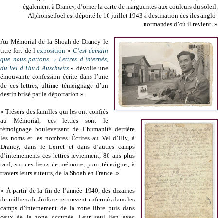
également à Drancy, d’orner la carte de marguerites aux couleurs du soleil.
Alphonse Joel est déporté le 16 juillet 1943 à destination des iles anglo-
normandes d’où il revient. »
Au Mémorial de la Shoah de Drancy le
titre fort de l’
exposition
«
C’est demain
que nous partons. » Lettres d’internés,
du Vel d’Hiv à Auschwitz
« dévoile une
émouvante confession écrite dans l’une
de ces lettres, ultime témoignage d’un
destin brisé par la déportation ».
« Trésors des familles qui les ont confiés
au Mémorial, ces lettres sont le
témoignage bouleversant de l’humanité derrière
les noms et les nombres. Écrites au Vel d’Hiv, à
Drancy, dans le Loiret et dans d’autres camps
d’internements ces lettres reviennent, 80 ans plus
tard, sur ces lieux de mémoire, pour témoigner, à
travers leurs auteurs, de la Shoah en France. »
« À partir de la fin de l’année 1940, des dizaines
de milliers de Juifs se retrouvent enfermés dans les
camps d’internement de la zone libre puis dans
ceux de la zone occupée. Leur seul lien avec