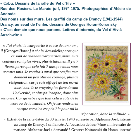
« Cabu. Dessins de la rafle du Vel d’Hiv »
Rue des Rosiers. Le Marais juif, 1974-1975. Photographies d’Alécio de
Andrade
Des noms sur des murs. Les graffiti du camp de Drancy (1941-1944)
Drancy, au seuil de l’enfer, dessins de Georges Horan-Koiransky
« C’est demain que nous partons. Lettres d’internés, du Vel d’Hiv à
Auschwitz »
«
J’ai choisi la marguerite à cause de ton nom ;
il [Georges Horan] a choisi des soleils parce que
ce sont de grandes marguerites, mais leurs
couleurs sont plus vives, plus éclatantes. Il y a 7
fleurs, parce que cela fait 7 ans que nous nous
sommes unis. Je voudrais aussi que ces fleurs te
donnent un peu plus de courage, plus de
résignation, car je suis effrayé de ton moral
aussi bas. Je te croyais plus forte devant
l’adversité, et plus philosophe, donc plus
résignée. Car qu’est-ce que tout cela à côté de la
mort ou de la maladie. Oh je me rends bien
compte combien est pénible pour toi la
séparation, donc la solitude.
»
« Extrait de la carte datée du 30 janvier 1943 adressée par Alphonse Joel, interné
au camp de Drancy, à sa fiancée. A l’occasion de leur 7ème anniversaire de
mariage, Alphonse Joel a demandé à Georges Koiransski dit Horan, interné