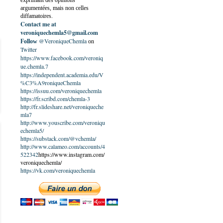
exprimant des opinions
argumentées, mais non celles
diffamatoires.
Contact me at
veroniquechemla5@gmail.com
@VeroniqueChemla
Follow
on
Twitter
https://www.facebook.com/veroniq
ue.chemla.7
https://independent.academia.edu/V
%C3%A9roniqueChemla
https://issuu.com/veroniquechemla
https://fr.scribd.com/chemla-3
http://fr.slideshare.net/veroniqueche
mla7
http://www.youscribe.com/veroniqu
echemla5/
https://substack.com/@vchemla/
http://www.calameo.com/accounts/4
522342
https://www.instagram.com/
veroniquechemla/
https://vk.com/veroniquechemla