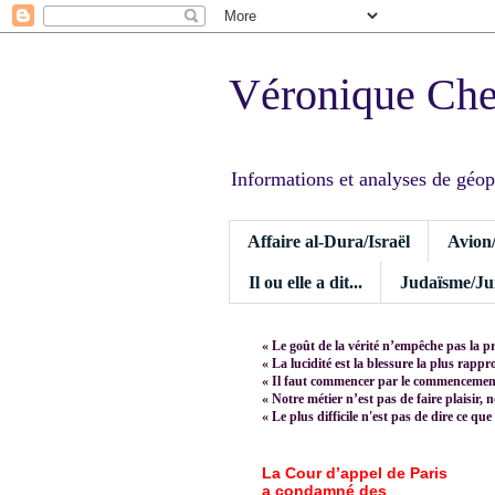
Véronique Ch
Informations et analyses de géopoli
Affaire al-Dura/Israël
Avion
Il ou elle a dit...
Judaïsme/Jui
« Le goût de la vérité n’empêche pas la p
« La lucidité est la blessure la plus rapp
« Il faut commencer par le commencement,
« Notre métier n’est pas de faire plaisir, 
« Le plus difficile n'est pas de dire ce que
La Cour d’appel de Paris
a condamné des