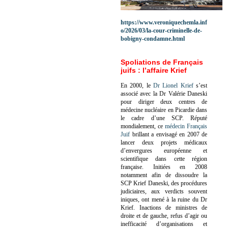
https://www.veroniquechemla.inf
o/2026/03/la-cour-criminelle-de-
bobigny-condamne.html
Spoliations de Français
juifs : l’affaire Krief
En 2000, le
Dr Lionel Krief
s’est
associé avec la Dr Valérie Daneski
pour diriger deux centres de
médecine nucléaire en Picardie dans
le cadre d’une SCP.
Réputé
mondialement, ce
médecin Français
Juif
brillant a envisagé en 2007 de
lancer deux projets médicaux
d’envergures européenne et
scientifique dans cette région
française.
Initiées en 2008
notamment afin de dissoudre la
SCP Krief Daneski, des procédures
judiciaires, aux verdicts souvent
iniques, ont mené à la ruine du Dr
Krief.
Inactions de ministres de
droite et de gauche, refus d’agir ou
inefficacité d’organisations et