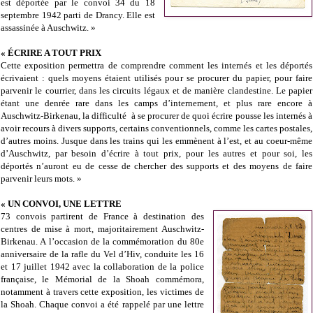
est déportée par le convoi 34 du 18
septembre 1942 parti de Drancy. Elle est
assassinée à Auschwitz. »
« ÉCRIRE A TOUT PRIX
Cette exposition permettra de comprendre comment les internés et les déportés
écrivaient : quels moyens étaient utilisés pour se procurer du papier, pour faire
parvenir le courrier, dans les circuits légaux et de manière clandestine. Le papier
étant une denrée rare dans les camps d’internement, et plus rare encore à
Auschwitz-Birkenau, la difficulté à se procurer de quoi écrire pousse les internés à
avoir recours à divers supports, certains conventionnels, comme les cartes postales,
d’autres moins. Jusque dans les trains qui les emmènent à l’est, et au coeur-même
d’Auschwitz, par besoin d’écrire à tout prix, pour les autres et pour soi, les
déportés n’auront eu de cesse de chercher des supports et des moyens de faire
parvenir leurs mots. »
« UN CONVOI, UNE LETTRE
73 convois partirent de France à destination des
centres de mise à mort, majoritairement Auschwitz-
Birkenau. A l’occasion de la commémoration du 80e
anniversaire de la rafle du Vel d’Hiv, conduite les 16
et 17 juillet 1942 avec la collaboration de la police
française, le Mémorial de la Shoah commémora,
notamment à travers cette exposition, les victimes de
la Shoah. Chaque convoi a été rappelé par une lettre