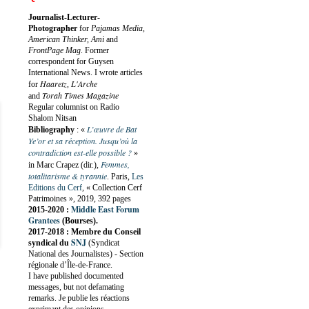
Journalist-Lecturer-
Photographer
for
Pajamas Media,
American Thinker, Ami
and
FrontPage Mag
. Former
correspondent for Guysen
International News. I wrote articles
Haaretz
L'Arche
for
,
Torah Times Magazine
and
Regular columnist on Radio
Shalom Nitsan
L’œuvre de Bat
Bibliography
:
«
Ye’or et sa réception. Jusqu’où la
contradiction est-elle possible ?
»
Femmes,
in Marc Crapez (dir.),
totalitarisme & tyrannie
. Paris,
Les
Editions du Cerf
, « Collection Cerf
Patrimoines », 2019, 392 pages
Middle East Forum
2015-2020 :
Grantees
(Bourses).
2017-2018 : Membre du Conseil
SNJ
syndical du
(Syndicat
National des Journalistes) - Section
régionale d’Île-de-France.
I have published documented
messages, but not defamating
remarks. Je publie les réactions