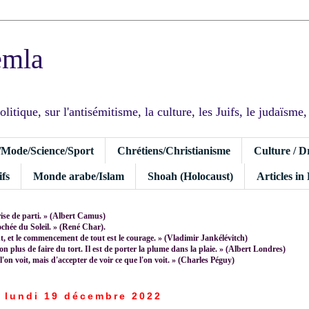
emla
tique, sur l'antisémitisme, la culture, les Juifs, le judaïsme, I
/Mode/Science/Sport
Chrétiens/Christianisme
Culture / D
fs
Monde arabe/Islam
Shoah (Holocaust)
Articles in
rise de parti. » (Albert Camus)
rochée du Soleil. » (René Char).
 et le commencement de tout est le courage. » (Vladimir Jankélévitch)
non plus de faire du tort. Il est de porter la plume dans la plaie. » (Albert Londres)
 l'on voit, mais d'accepter de voir ce que l'on voit. » (Charles Péguy)
lundi 19 décembre 2022