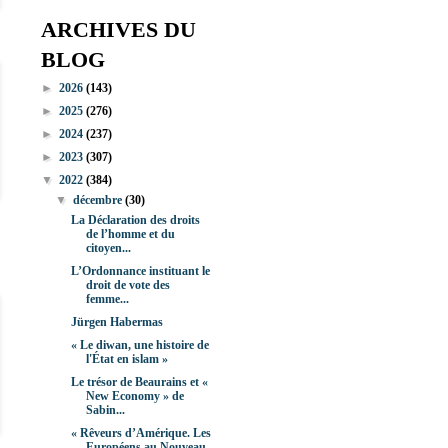
ARCHIVES DU
BLOG
►
2026
(143)
►
2025
(276)
►
2024
(237)
►
2023
(307)
▼
2022
(384)
▼
décembre
(30)
La Déclaration des droits
de l’homme et du
citoyen...
L’Ordonnance instituant le
droit de vote des
femme...
Jürgen Habermas
« Le diwan, une histoire de
l'État en islam »
Le trésor de Beaurains et «
New Economy » de
Sabin...
« Rêveurs d’Amérique. Les
Européens au Nouveau