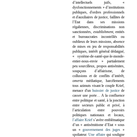
d’intellectuels juifs, «
dysfonctionnements » d’institutions
publiques, d'ordres professionnels
et d'auxiliaires de justice, faillites de
l’Etat dans ses missions
régaliennes, discriminations non
sanctionnées,
establishment
, entités
et bureaucraties incontrôlés ou
oublieux de leurs missions, absence
de mises en jeu de responsabilités
publiques, intérêt général dédaigné,
« système-de-santé-que-le-monde-
entier-nous-envie » partialement
peu sourcilleux, propos antisémites,
soupçons d’affairisme, de
collusions et de conflits d’intérêt,
omerta
médiatique, harcèlements
tous azimuts visant le couple Krief,
menace d'un
huissier de justice
de
casser une porte…
A la confluence
entre politique et santé, à la jonction
entre secteurs public et privé, à
l’articulation entre pouvoirs
politiques nationaux et locaux,
l’affaire Krief
s’avère emblématique
d’un « antisémitisme d’Etat » sous
un «
gouvernement des juges
»
spoliateur.
Une affaire
qui souligne