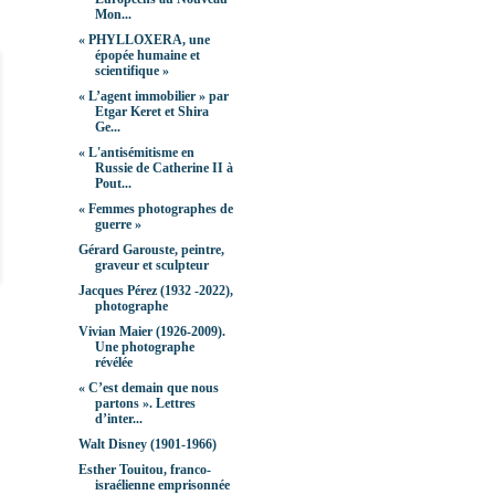
Mon...
« PHYLLOXERA, une
épopée humaine et
scientifique »
« L’agent immobilier » par
Etgar Keret et Shira
Ge...
« L'antisémitisme en
Russie de Catherine II à
Pout...
« Femmes photographes de
guerre »
Gérard Garouste, peintre,
graveur et sculpteur
Jacques Pérez (1932 -2022),
photographe
Vivian Maier (1926-2009).
Une photographe
révélée
« C’est demain que nous
partons ». Lettres
d’inter...
Walt Disney (1901-1966)
Esther Touitou, franco-
israélienne emprisonnée