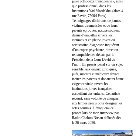
juive orthodoxe francilienne -, ainsi
que professionnel, dans les
Institutions Yad Mordekhaï (alors 4
rue Pavée, 75004 Paris).
Témoignages déchirants de jeunes
victimes traumatisées et de leurs
parents éprouvés, accusé souvent
dénué d’empathie envers les
victimes et en pleine inversion
accusatoire, diagnostic inquiétant
d’un expert psychiatre, direction
remarquable des débats par le
Président de la Cour David de
Pas… Un procès pénal sur un sujet
sensible, aux enjeux juridiques,
juifs, moraux et médicaux devant
inciter les parents et donateurs à une
exigence vitale envers les
institutions juives françaises
accueillant des enfants. Cet article
recourt, sans volonté de choquer,
aux termes précis pour désigner les
actes commis. J’évoquerai ce
procès lors de mon interview par
Radio Chalom Nitsan diffusée dès
le 26 mars 2026.