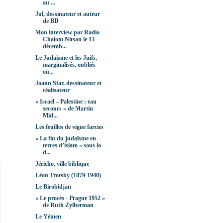
au ...
Jul, dessinateur et auteur
de BD
Mon interview par Radio
Chalom Nitsan le 13
décemb...
Le Judaïsme et les Juifs,
marginalisés, oubliés
ou...
Joann Sfar, dessinateur et
réalisateur
« Israël – Palestine : eau
secours » de Martin
Mid...
Les feuilles de vigne farcies
« La fin du judaïsme en
terres d’islam » sous la
d...
Jéricho, ville biblique
Léon Trotsky (1879-1940)
Le Birobidjan
« Le procès - Prague 1952 »
de Ruth Zylberman
Le Yémen