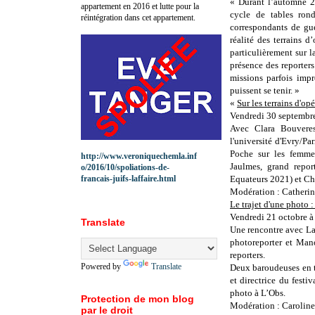
« Durant l’automne 2
appartement en 2016 et lutte pour la
cycle de tables rond
réintégration dans cet appartement.
correspondants de gu
réalité des terrains d
particulièrement sur 
présence des reporters
missions parfois impr
puissent se tenir. »
«
Sur les terrains d'o
Vendredi 30 septembr
Avec Clara Bouveres
l'université d'Evry/Pa
Poche sur les femmes
http://www.veroniquechemla.inf
Jaulmes, grand repo
o/2016/10/spoliations-de-
francais-juifs-laffaire.html
Equateurs 2021) et Chr
Modération : Catherin
Le trajet d'une photo 
Vendredi 21 octobre 
Translate
Une rencontre avec La
photoreporter et Mano
reporters.
Powered by
Translate
Deux baroudeuses en te
et directrice du fest
photo à L’Obs.
Protection de mon blog
Modération : Caroline
par le droit