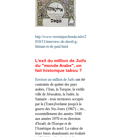
http://www.veroniquechemla.info/2
010/11/interview-de-david-g-
littman-et-de-paul.html
L'exil du million de Juifs
du "monde Arabe", un
fait historique tabou ?
Environ un million de Juifs
ont été
contraints de quitter des pays
arabes, l’Iran, la Turquie, la vieille
ville de Jérusalem, la Judée, la
Samarie - trois territoires occupés
par la (Trans)Jordanie jusqu'à la
guerre des Six-Jours (1967) -, etc.,
essentiellement des années 1940
aux années 1970 et en direction
d'Israël, de l'Europe et de
l'Amérique du nord. La valeur de
leurs biens abandonnés est évaluée