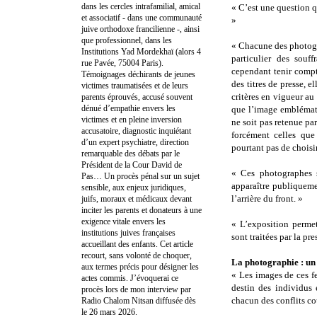
dans les cercles intrafamilial, amical
« C’est une question q
et associatif - dans une communauté
»
juive orthodoxe francilienne -, ainsi
que professionnel, dans les
« Chacune des photogr
Institutions Yad Mordekhaï (alors 4
particulier des souf
rue Pavée, 75004 Paris).
cependant tenir comp
Témoignages déchirants de jeunes
des titres de presse, 
victimes traumatisées et de leurs
critères en vigueur au 
parents éprouvés, accusé souvent
dénué d’empathie envers les
que l’image emblémat
victimes et en pleine inversion
ne soit pas retenue pa
accusatoire, diagnostic inquiétant
forcément celles que
d’un expert psychiatre, direction
pourtant pas de choisir
remarquable des débats par le
Président de la Cour David de
« Ces photographes s
Pas… Un procès pénal sur un sujet
apparaître publiqueme
sensible, aux enjeux juridiques,
l’arrière du front. »
juifs, moraux et médicaux devant
inciter les parents et donateurs à une
exigence vitale envers les
« L’exposition permet
institutions juives françaises
sont traitées par la pre
accueillant des enfants. Cet article
recourt, sans volonté de choquer,
La photographie : un 
aux termes précis pour désigner les
« Les images de ces f
actes commis. J’évoquerai ce
destin des individus 
procès lors de mon interview par
chacun des conflits co
Radio Chalom Nitsan diffusée dès
le 26 mars 2026.