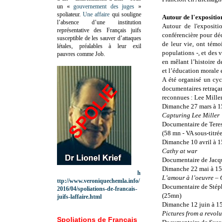
un «
gouvernement des juges
»
spoliateur.
Une affaire
qui souligne
Autour de l'expositio
l’absence d’une institution
Autour de l'expositi
représentative des Français juifs
conférencière pour déc
susceptible de les sauver d’attaques
de leur vie, ont témoi
létales, préalables à leur exil
populations -, et des 
pauvres comme Job.
en mêlant l’histoire 
et l’éducation morale 
A été organisé un cyc
documentaires retraça
reconnues : Lee Miller
Dimanche 27 mars à 1
Capturing Lee Miller
Documentaire de Teres
(58 mn - VA sous-titrée
Dimanche 10 avril à 
Cathy at war
Documentaire de Jacqu
Dimanche 22 mai à 1
h
L’amour à l’oeuvre – 
ttp://www.veroniquechemla.info/
Documentaire de Stéph
2016/04/spoliations-de-francais-
(25mn)
juifs-laffaire.html
Dimanche 12 juin à 1
Pictures from a revolu
Spoliations de Français