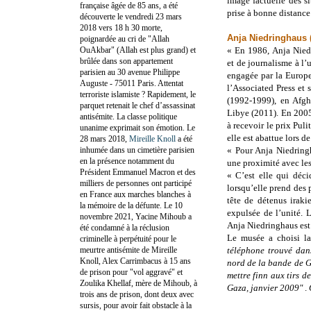
image factuelle des s
française âgée de 85 ans, a été
prise à bonne distance
découverte le vendredi 23 mars
2018 vers 18 h 30 morte,
Anja Niedringhaus 
poignardée au cri de "Allah
OuAkbar" (Allah est plus grand) et
« En 1986, Anja Nied
brûlée dans son appartement
et de journalisme à l’
parisien au 30 avenue Philippe
engagée par la Europe
Auguste - 75011 Paris. Attentat
l’Associated Press et
terroriste islamiste ? Rapidement, le
(1992-1999), en Afgh
parquet retenait le chef d’assassinat
Libye (2011). En 2005
antisémite. La classe politique
à recevoir le prix Puli
unanime exprimait son émotion. Le
elle est abattue lors d
28 mars 2018,
Mireille Knoll
a été
inhumée dans un cimetière parisien
« Pour Anja Niedringh
en la présence notamment du
une proximité avec les 
Président Emmanuel Macron et des
« C’est elle qui déci
milliers de personnes ont participé
lorsqu’elle prend des 
en France aux marches blanches à
tête de détenus iraki
la mémoire de la défunte. Le 10
expulsée de l’unité. 
novembre 2021, Yacine Mihoub a
Anja Niedringhaus est 
été condamné à la réclusion
Le musée a choisi la
criminelle à perpétuité pour le
meurtre antisémite de Mireille
téléphone trouvé dan
Knoll, Alex Carrimbacus à 15 ans
nord de la bande de 
de prison pour "vol aggravé" et
mettre finn aux tirs d
Zoulika Khellaf, mère de Mihoub, à
Gaza, janvier 2009"
.
trois ans de prison, dont deux avec
sursis, pour avoir fait obstacle à la