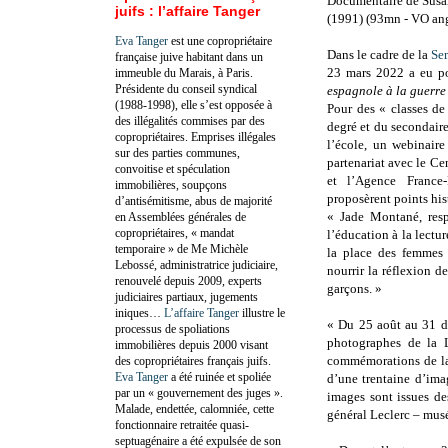
Documentaire de Susan
juifs : l’affaire Tanger
(1991) (93mn - VO ang
Eva Tanger
est une copropriétaire
Dans le cadre de la
Sem
française juive habitant dans un
23 mars 2022 a eu p
immeuble du Marais, à Paris.
Présidente du conseil syndical
espagnole à la guerre
(1988-1998), elle s’est opposée à
Pour des « classes de
des illégalités commises par des
degré et du secondaire
copropriétaires. Emprises illégales
l’école, un webinaire
sur des parties communes,
partenariat avec le C
convoitise et spéculation
et l’Agence France
immobilières, soupçons
proposèrent points his
d’antisémitisme, abus de majorité
« Jade Montané, resp
en Assemblées générales de
copropriétaires, « mandat
l’éducation à la lectu
temporaire » de Me Michèle
la place des femmes
Lebossé, administratrice judiciaire,
nourrir la réflexion d
renouvelé depuis 2009, experts
garçons. »
judiciaires partiaux, jugements
iniques…
L’affaire Tanger
illustre le
« Du 25 août au 31 d
processus de spoliations
photographes de la L
immobilières depuis 2000 visant
commémorations de la 
des copropriétaires français juifs.
Eva Tanger
a été ruinée et spoliée
d’une trentaine d’ima
par un « gouvernement des juges ».
images sont issues d
Malade, endettée, calomniée, cette
général Leclerc – mus
fonctionnaire retraitée quasi-
septuagénaire a été expulsée de son