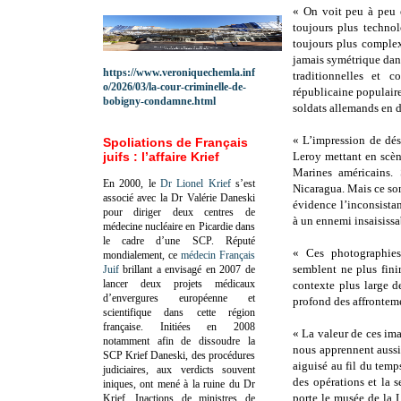
« On voit peu à peu 
toujours plus techno
toujours plus complex
jamais symétrique dans
https://www.veroniquechemla.inf
traditionnelles et 
o/2026/03/la-cour-criminelle-de-
républicaine populaire
bobigny-condamne.html
soldats allemands en d
« L’impression de dés
Spoliations de Français
juifs : l’affaire Krief
Leroy mettant en scèn
Marines américains. 
En 2000, le
Dr Lionel Krief
s’est
Nicaragua. Mais ce so
associé avec la Dr Valérie Daneski
évidence l’inconsista
pour diriger deux centres de
à un ennemi insaisissa
médecine nucléaire en Picardie dans
le cadre d’une SCP.
Réputé
« Ces photographies 
mondialement, ce
médecin Français
semblent ne plus fini
Juif
brillant a envisagé en 2007 de
lancer deux projets médicaux
contexte plus large d
d’envergures européenne et
profond des affronteme
scientifique dans cette région
française.
Initiées en 2008
« La valeur de ces ima
notamment afin de dissoudre la
nous apprennent aussi
SCP Krief Daneski, des procédures
aiguisé au fil du tem
judiciaires, aux verdicts souvent
des opérations et la s
iniques, ont mené à la ruine du Dr
porte le musée de la 
Krief.
Inactions de ministres de