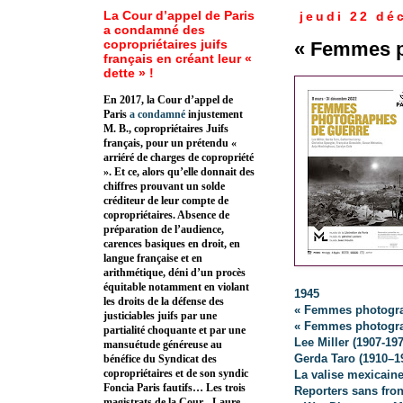
La Cour d’appel de Paris
jeudi 22 dé
a condamné des
copropriétaires juifs
« Femmes p
français en créant leur «
dette » !
En 2017, la Cour d’appel de
Paris
a condamné
injustement
M. B., copropriétaires Juifs
français, pour un prétendu «
arriéré de charges de copropriété
». Et ce, alors qu’elle donnait des
chiffres prouvant un solde
créditeur de leur compte de
copropriétaires. Absence de
préparation de l’audience,
carences basiques en droit, en
langue française et en
arithmétique, déni d’un procès
équitable notamment en violant
1945
les droits de la défense des
« Femmes photograp
justiciables juifs par une
« Femmes photogra
partialité choquante et par une
Lee Miller (1907-19
mansuétude généreuse au
Gerda Taro (1910–1
bénéfice du Syndicat des
copropriétaires et de son syndic
La valise mexicain
Foncia Paris fautifs… Les trois
Reporters sans fron
magistrats de la Cour - Laure