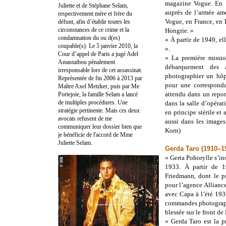
magazine Vogue. En 1
Juliette et de Stéphane Selam,
auprès de l’armée am
respectivement mère et frère du
Vogue, en France, en
défunt, afin d’établir toutes les
circonstances de ce crime et la
Hongrie. »
condamnation du ou d(es)
« À partir de 1949, e
coupable(s). Le 5 janvier 2010, la
».
Cour d’appel de Paris a jugé Adel
« La première missio
Amastaibou pénalement
débarquement des 
irresponsable lors de cet assassinat.
photographier un hô
Représentée de fin 2006 à 2013 par
pour une corresponda
Maître Axel Metzker, puis par Me
attendu dans un repor
Portejoie, la famille Selam a lancé
de multiples procédures. Une
dans la salle d’opérat
stratégie pertinente. Mais ces deux
en principe stérile et
avocats refusent de me
aussi dans les images 
communiquer leur dossier bien que
Korn)
je bénéficie de l'accord de Mme
Juliette Selam.
Gerda Taro (1910–1
« Gerta Pohorylle s’ins
1933. À partir de 1
Friedmann, dont le p
pour l’agence Allianc
avec Capa à l’été 193
commandes photographi
blessée sur le front d
« Gerda Taro est la 