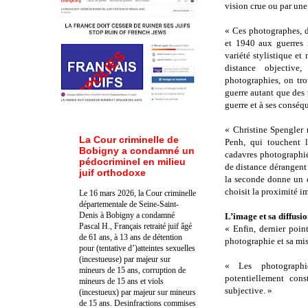
vision crue ou par un
« Ces photographes, d
et 1940 aux guerres i
variété stylistique et
distance objective
photographies, on tr
guerre autant que des 
guerre et à ses conséq
« Christine Spengler 
La Cour criminelle de
Penh, qui touchent l
Bobigny a condamné un
cadavres photographi
pédocriminel en milieu
de distance dérangent 
juif orthodoxe
la seconde donne un e
choisit la proximité i
Le 16 mars 2026, la Cour criminelle
départementale de Seine-Saint-
Denis à Bobigny a condamné
L’image et sa diffusi
Pascal H., Français retraité juif âgé
« Enfin, dernier point
de 61 ans, à 13 ans de détention
photographie et sa mis
pour (tentative d’)atteintes sexuelles
(incestueuse) par majeur sur
« Les photographie
mineurs de 15 ans, corruption de
potentiellement con
mineurs de 15 ans et viols
subjective. »
(incestueux) par majeur sur mineurs
de 15 ans. Des
infractions commises