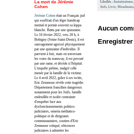
La mort de Jérémie
Libellés :
Antisémitisme
Cohen
Juifs
,
Livre
,
Musulmans
Jérémie Cohen
était un Français juif
qui souffrait d'un léger handicap
mental et portait souvent sa kippa
Aucun comm
blanche. Battu par une quinzaine.
Le 16 février 2022, vers 20 h, à
Bobigny (Seine-Saint-Denis), il est
Enregistre
sauvagement agressé physiquement
par une quinzaine d'individus. Il
parvient à fuir, mais en traversant
les voies du tramway, il est percuté
par une rame, et décède à l'hôpital.
L'enquête piétine, malgré celle
menée par la famille de la victime.
Le 4 avril 2022, grâce à ses twitts,
Eric Zemmour révèle cette tragédie.
Département francilien dangereux
notamment pour les Juifs, famille
endeuillée et isolée contrainte
d'enquêter face aux
dysfonctionnements politico-
judiciaires, omerta médiatico-
politique et de dirigeants
communautaires, soutien d'Eric
Zemmour critiqué, réticences
judiciaires à admettre les