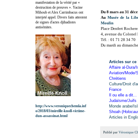
manifestation de la vérité par «
destruction de preuves ». Yacine
Du 8 mars au 31 déc
Mihoub et Alex Carrimbacus ont
interjeté appel. Divers faits attestent
Au
Musée de la Lib
de signes d'actes djihadistes
Moulin
antisémites.
Place Denfert Rocher
4, avenue du Colonel 
Tél. : 01 71 28 34 70
Du mardi au dimanche 
Articles sur ce
Affaire al-Dura/I
Aviation/Mode/S
Chrétiens
Culture/Droit d'a
France
Il ou elle a dit...
Judaïsme/Juifs
http://www.veroniquechemla.inf
Monde arabe/Is
o/2018/03/mireille-knoll-victime-
Shoah (
Holocau
dun-assassinat.html
Articles in Engl
Publié par
Véronique C