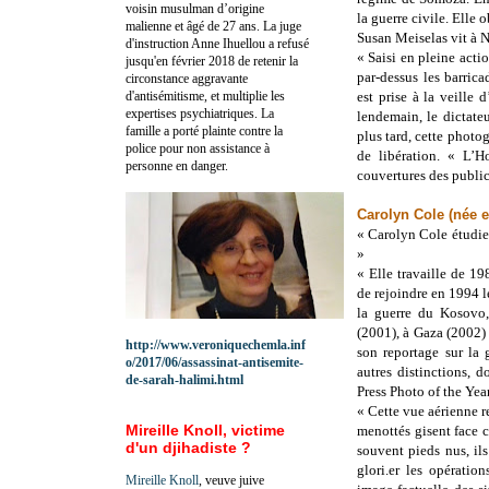
voisin musulman d’origine
la guerre civile. Elle 
malienne et âgé de 27 ans. La juge
Susan Meiselas vit à 
d'instruction Anne Ihuellou a refusé
« Saisi en pleine act
jusqu'en février 2018 de retenir la
par-dessus les barric
circonstance aggravante
d'antisémitisme, et multiplie les
est prise à la veille
expertises psychiatriques. La
lendemain, le dictat
famille a porté plainte contre la
plus tard, cette photog
police pour non assistance à
de libération. « L’H
personne en danger.
couvertures des publica
Carolyn Cole (née e
« Carolyn Cole étudie 
»
« Elle travaille de 
de rejoindre en 1994 
la guerre du Kosovo
(2001), à Gaza (2002) 
http://www.veroniquechemla.inf
son reportage sur la 
o/2017/06/assassinat-antisemite-
autres distinctions, 
de-sarah-halimi.html
Press Photo of the Yea
« Cette vue aérienne r
Mireille Knoll, victime
menottés gisent face c
d'un djihadiste ?
souvent pieds nus, il
glori.er les opératio
Mireille Knoll
, veuve juive