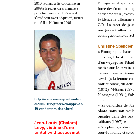
l’image en diagonale
2010.
Fofana a été c
ondamné en
2009 à la réclusion criminelle à
force des émotions ex
perpétuité assortie de 22 ans de
entre empathie, exerci
sûreté pour avoir séquestré, torturé
évidence le dilemme a
et tué Ilan Halimi en 2006.
GI’s. La mort de jeu
images de Catherine Le
catalogue, texte de Se
Christine Spengler 
« Photographe français
écrivain, Christine S
d’un voyage au Tchad 
métier sur le terrain
causes justes ». Armé
sawda (« la femme en 
noir et blanc, du deui
(1972), Viêtnam (1973
Nicaragua (1981), Sal
http://www.veroniquechemla.inf
… »
o/2010/10/le-proces-en-appel-de-
« Sa condition de fem
19-condamnes-dans.html
photo sous son voil
prendre dans des pay
talibans (1997). »
Jean-Louis (Chalom)
« Ses photographies d
Levy, victime d’une
tentative d’assassinat
tour du monde et seron