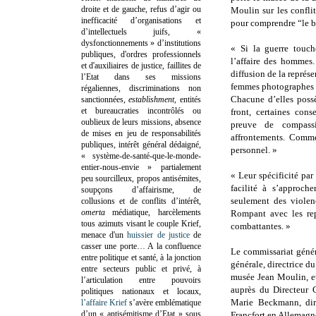
droite et de gauche, refus d’agir ou
Moulin sur les confli
inefficacité d’organisations et
pour comprendre “le br
d’intellectuels juifs, «
dysfonctionnements » d’institutions
« Si la guerre touch
publiques, d'ordres professionnels
l’affaire des hommes
et d'auxiliaires de justice, faillites de
diffusion de la représe
l’Etat dans ses missions
femmes photographes 
régaliennes, discriminations non
Chacune d’elles possè
sanctionnées,
establishment
, entités
et bureaucraties incontrôlés ou
front, certaines con
oublieux de leurs missions, absence
preuve de compassi
de mises en jeu de responsabilités
affrontements. Comme
publiques, intérêt général dédaigné,
personnel. »
« système-de-santé-que-le-monde-
entier-nous-envie » partialement
« Leur spécificité par
peu sourcilleux, propos antisémites,
facilité à s’approch
soupçons d’affairisme, de
seulement des violen
collusions et de conflits d’intérêt,
omerta
médiatique, harcèlements
Rompant avec les rep
tous azimuts visant le couple Krief,
combattantes. »
menace d'un
huissier de justice
de
casser une porte…
A la confluence
Le commissariat génér
entre politique et santé, à la jonction
générale, directrice d
entre secteurs public et privé, à
musée Jean Moulin, et
l’articulation entre pouvoirs
auprès du Directeur 
politiques nationaux et locaux,
Marie Beckmann, dir
l’affaire Krief
s’avère emblématique
d’un « antisémitisme d’Etat » sous
Francfort en Allemagn