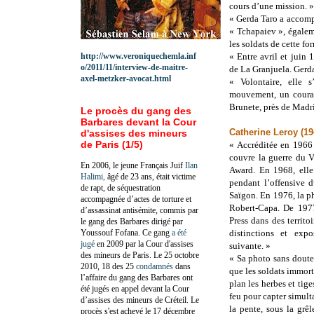
cours d’une mission. »
« Gerda Taro a accompa
« Tchapaiev », égalem
les soldats de cette fo
http://www.veroniquechemla.inf
« Entre avril et juin 
o/2011/11/interview-de-maitre-
de La Granjuela. Gerda
axel-metzker-avocat.html
« Volontaire, elle s
mouvement, un courage
Brunete, près de Madri
Le procès du gang des
Barbares devant la Cour
Catherine Leroy (1
d'assises des mineurs
de Paris (1/5)
« Accréditée en 1966 
couvre la guerre du 
En 2006, le jeune Français Juif
Ilan
Award. En 1968, elle
Halimi,
âgé de 23 ans, était victime
pendant l’offensive 
de rapt, de séquestration
Saïgon. En 1976, la p
accompagnée d’actes de torture et
Robert-Capa. De 1977
d’assassinat antisémite, commis par
Press dans des territ
le gang des Barbares dirigé par
Youssouf Fofana. Ce gang
a été
distinctions et exp
jugé
en 2009 par la Cour d'assises
suivante. »
des mineurs de Paris. Le 25 octobre
« Sa photo sans doute 
2010, 18 des 25
condamnés
dans
que les soldats immort
l’affaire du gang des Barbares ont
plan les herbes et tige
été jugés en appel devant la Cour
feu pour capter simult
d’assises des mineurs de Créteil. Le
la pente, sous la grê
procès s'est achevé le 17 décembre