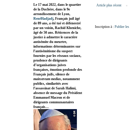
Le 17 mai 2022, dans le quartier
Article plus récent
de la Duchère, dans le 9e
arrondissement de Lyon,
RenéHadjadj
, Français juif âgé
de 89 ans, a été tué et défenestré
Inscription à :
Publier le
par un voisin, Rachid Kheniche,
âgé de 50 ans. Réticences de la
justice à admettre le caractère
antisémite du meurtre,
informations déterminantes sur
l’antisémitisme du suspect
fournies par les réseaux sociaux,
prudence de dirigeants
d’organisations juives
françaises, émotion profonde des
Français juifs, silence de
mainstream medias
, notamment
publics, similarités avec
l’assassinat de Sarah Halimi,
absence de message du Président
Emmanuel Macron et de
dirigeants communautaires
français…