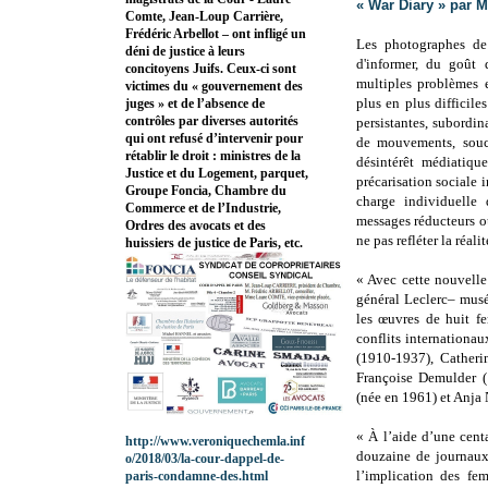
« War Diary » par 
Comte, Jean-Loup Carrière,
Frédéric Arbellot – ont infligé un
Les photographes de 
déni de justice à leurs
d'informer, du goût 
concitoyens Juifs. Ceux-ci sont
multiples problèmes e
victimes du « gouvernement des
plus en plus difficiles
juges » et de l’absence de
contrôles par diverses autorités
persistantes, subordi
qui ont refusé d’intervenir pour
de mouvements, souci
rétablir le droit : ministres de la
désintérêt médiatiq
Justice et du Logement, parquet,
précarisation sociale i
Groupe Foncia, Chambre du
charge individuelle
Commerce et de l’Industrie,
messages réducteurs o
Ordres des avocats et des
ne pas refléter la réal
huissiers de justice de Paris, etc.
« Avec cette nouvell
général Leclerc– musé
les œuvres de huit f
conflits internationa
(1910-1937), Catheri
Françoise Demulder (
(née en 1961) et Anja
« À l’aide d’une cent
http://www.veroniquechemla.inf
douzaine de journaux
o/2018/03/la-cour-dappel-de-
l’implication des fem
paris-condamne-des.html