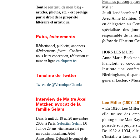
Femmes photographes 
Miller
Tout le contenu de mon blog -
articles, photos, etc. - est protégé
Jeudi 1er décembre à
par le droit de la propriété
Avec Anne Mathieu, Ma
littéraire et artistique.
en délégation au Cen
spécialiste des jou
responsable de la rec
Pubs, évènements
fellow
de l’Institut C
Rédactionnel, publicité, annonces
d'évènements,
flyers
... Confiez-
HORS LES MURS
nous leurs conception, réalisation et
Anne-Marie Beckmann,
mise en ligne
en cliquant ici
Francfort, et co-com
Institute une confé
Niedringhaus, disparu
Timeline de Twitter
général Leclerc - Mus
Tweets de @VeroniqueChemla
Interview de Maitre Axel
Lee Miller (1907–19
Metzker, avocat de la
« En 1926, Lee Miller
famille Selam
elle trouve des em
Dans la nuit du 19 au 20 novembre
photographe Man Ray à
2003, à Paris,
Sébastien Selam
, DJ
possède son propre st
Juif de 23 ans, était assassiné par
De 1932 à 1934, elle 
un voisin musulman, Adel
s’installe à Londres.
Amastaibou. Débutait le combat de