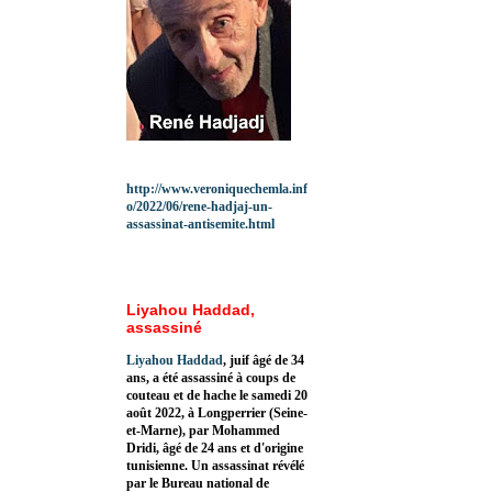
http://www.veroniquechemla.inf
o/2022/06/rene-hadjaj-un-
assassinat-antisemite.html
Liyahou Haddad,
assassiné
Liyahou Haddad
, juif âgé de 34
ans, a été assassiné à coups de
couteau et de hache le samedi 20
août 2022, à Longperrier (Seine-
et-Marne), par Mohammed
Dridi, âgé de 24 ans et d'origine
tunisienne. Un assassinat révélé
par le Bureau national de