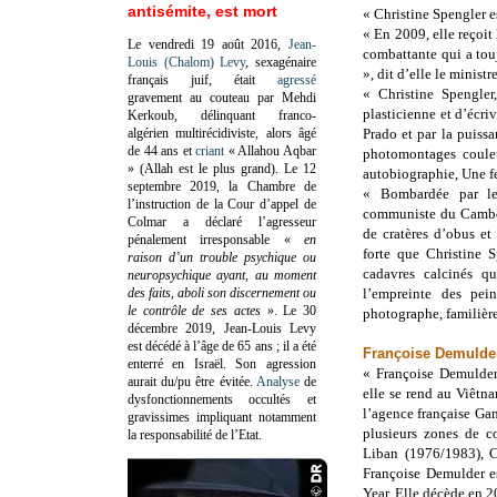
antisémite, est mort
« Christine Spengler 
« En 2009, elle reçoit 
Le vendredi 19 août 2016,
Jean-
combattante qui a touj
Louis (Chalom) Levy
, sexagénaire
», dit d’elle le minis
français juif, était
agressé
« Christine Spengler
gravement au couteau par Mehdi
plasticienne et d’écri
Kerkoub, délinquant franco-
algérien multirécidiviste, alors âgé
Prado et par la puiss
de 44 ans et
criant
« Allahou Aqbar
photomontages coule
» (Allah est le plus grand). Le 12
autobiographie, Une fe
septembre 2019, la Chambre de
« Bombardée par le
l’instruction de la Cour d’appel de
communiste du Cambod
Colmar a déclaré l’agresseur
de cratères d’obus et
pénalement irresponsable
«
en
forte que Christine 
raison d’un trouble psychique ou
cadavres calcinés q
neuropsychique ayant, au moment
des faits, aboli son discernement ou
l’empreinte des pei
le contrôle de ses actes
»
. Le 30
photographe, familièr
décembre 2019, Jean-Louis Levy
est décédé à l’âge de 65 ans ; il a été
Françoise Demulder
enterré en Israël. Son agression
« Françoise Demulder
aurait du/pu être évitée.
Analyse
de
elle se rend au Viêtna
dysfonctionnements occultés et
l’agence française Ga
gravissimes impliquant notamment
plusieurs zones de 
la responsabilité de l’Etat.
Liban (1976/1983), C
Françoise Demulder e
Year. Elle décède en 2