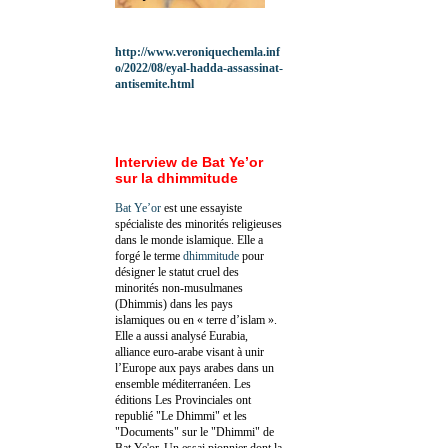
http://www.veroniquechemla.inf
o/2022/08/eyal-hadda-assassinat-
antisemite.html
Interview de Bat Ye’or
sur la dhimmitude
Bat Ye’or
est une essayiste
spécialiste des minorités religieuses
dans le monde islamique. Elle a
forgé le terme
dhimmitude
pour
désigner le statut cruel des
minorités non-musulmanes
(Dhimmis) dans les pays
islamiques ou en « terre d’islam ».
Elle a aussi analysé Eurabia,
alliance euro-arabe visant à unir
l’Europe aux pays arabes dans un
ensemble méditerranéen. Les
éditions Les Provinciales ont
republié "Le Dhimmi" et les
"Documents" sur le "Dhimmi" de
Bat Ye'or. Un essai pionnier dont la