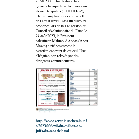
à 150-200 milliards de dollars.
Quant à la superficie des biens dont
ils ont été spoliés (100 000 km²),
elle est cinq fois supérieure à celle
de l'Etat d'Israël. Dans un discours
prononcé lors de la 11e session du
Conseil révolutionnaire du Fatah le
24 août 2023, le Président
palestinien Mahmoud Abbas (Abou
Mazen) a nié notamment le
caractère contraint de cet exil. Une
allégation non relevée par des
dirigeants communautaires.
http://www.veroniquechemla.inf
o/2023/09/lexil-du-million-de-
juifs-du-monde.html