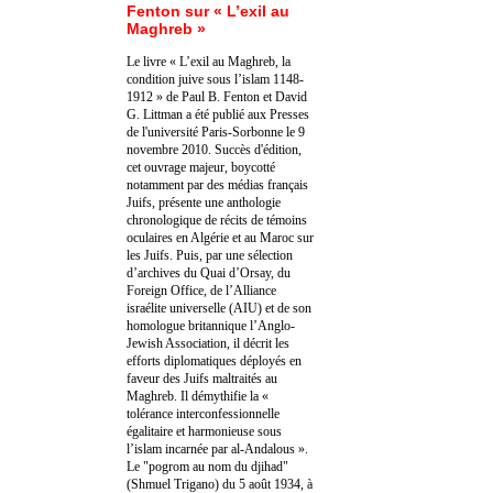
Fenton sur « L’exil au
Maghreb »
Le livre « L’exil au Maghreb, la
condition juive sous l’islam 1148-
1912 » de Paul B. Fenton et David
G. Littman a été publié aux Presses
de l'université Paris-Sorbonne le 9
novembre 2010. Succès d'édition,
cet ouvrage majeur, boycotté
notamment par des médias français
Juifs, présente une anthologie
chronologique de récits de témoins
oculaires en Algérie et au Maroc sur
les Juifs. Puis, par une sélection
d’archives du Quai d’Orsay, du
Foreign Office, de l’Alliance
israélite universelle (AIU) et de son
homologue britannique l’Anglo-
Jewish Association, il décrit les
efforts diplomatiques déployés en
faveur des Juifs maltraités au
Maghreb. Il démythifie la «
tolérance interconfessionnelle
égalitaire et harmonieuse sous
l’islam incarnée par al-Andalous ».
Le "pogrom au nom du djihad"
(Shmuel Trigano) du 5 août 1934, à