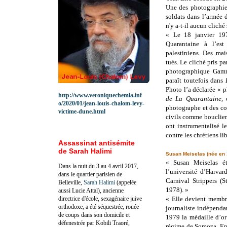
Une des photographies
soldats dans l’armée
n'y a-t-il aucun cliché
« Le 18 janvier 197
Quarantaine à l’est
palestiniens. Des mai
tués. Le cliché pris pa
photographique Gamm
paraît toutefois dans
Photo l’a déclarée « p
http://www.veroniquechemla.inf
de La Quarantaine,
c
o/2020/01/jean-louis-chalom-levy-
photographe et des co
victime-dune.html
civils comme bouclie
ont instrumentalisé le
contre les chrétiens li
Assassinat antisémite
de Sarah Halimi
Susan Meiselas (née en 
« Susan Meiselas ét
Dans la nuit du 3 au 4 avril 2017,
l’université d’Harvar
dans le quartier parisien de
Carnival Strippers (S
Belleville,
Sarah Halimi
(appelée
1978). »
aussi Lucie Attal), ancienne
directrice d'école, sexagénaire juive
« Elle devient membr
orthodoxe, a été séquestrée, rouée
journaliste indépenda
de coups dans son domicile et
1979 la médaille d’o
défenestrée par Kobili Traoré,
régime de Somoza. Ent