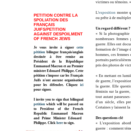
victimes ou témoins. 
L'
exposition
montre q
PETITION CONTRE LA
ou prête à de multiples
SPOLIATION DES
FRANÇAIS
Un regard différent ?
JUIFS/PETITION
« Si la photographie
AGAINST DESPOILMENT
OF FRENCH JEWS
nombreuses femmes p
guerre. Elles ont docu
Je vous invite à signer
cette
formation de l’image de
pétition
bilingue français/anglais
hommes, ces femmes on
destinée à être remise au
portraits particulièrem
Président de la République
pris des photos de vic
Emmanuel Macron et au Premier
ministre Edouard Philippe. Cette
pétition s'impose car les Français
« En mettant en lumiè
Juifs n'ont aucune organisation
de guerre, l’expositio
pour les défendre. Cliquez
ici
la guerre. Elle quest
pour signer.
féminin sur la guerre
tout autant passeuses 
I invite you to sign that bilingual
d’un siècle, elles p
petition
which will be passed on
Certaines y laissent la 
to President of the French
Republic
Emmanuel Macron
Des questions clé
and Prime Minister
Edouard
Philippe
.
Click
here
to sign.
« L’exposition abord
guerre : comment témo