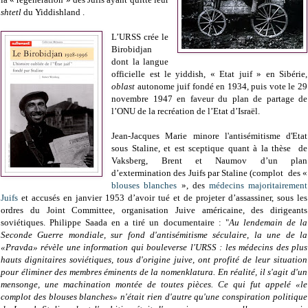
shtetl
du Yiddishland .
L’URSS crée le
Birobidjan
dont la langue
officielle est le yiddish, « Etat juif » en Sibérie,
oblast
autonome juif fondé en 1934, puis vote le 29
novembre 1947 en faveur du plan de partage de
l’ONU de la recréation de l’Etat d’Israël.
Jean-Jacques Marie minore l'antisémitisme d'Etat
sous Staline, et est sceptique quant à la thèse de
Vaksberg, Brent et Naumov d’un plan
d’extermination des Juifs par Staline (complot des «
blouses blanches
», des
médecins majoritairement
Juifs
et accusés en janvier 1953 d’avoir tué et de projeter d’assassiner, sous les
ordres du Joint Committee, organisation Juive américaine, des dirigeants
soviétiques. Philippe Saada en a tiré un documentaire : "
Au lendemain de la
Seconde Guerre mondiale, sur fond d'antisémitisme séculaire, la une de la
«Pravda» révèle une information qui bouleverse l'URSS : les médecins des plus
hauts dignitaires soviétiques, tous d'origine juive, ont profité de leur situation
pour éliminer des membres éminents de la nomenklatura. En réalité, il s'agit d'un
mensonge, une machination montée de toutes pièces. Ce qui fut appelé «le
complot des blouses blanches» n'était rien d'autre qu'une conspiration politique