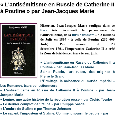
« L'antisémitisme en Russie de Catherine II
à Poutine » par Jean-Jacques Marie
Historien, Jean-Jacques Marie souligne dans ce
livre
très documenté la permanence de
l’antisémitisme, de la
Russie des tsars
– 5,2 millions
de Juifs en 1897 - à celle de Poutine (230 000
Juifs).
Par
oukase
du 23
décembre 1791, l'impératrice Catherine II a créé
la Zone de Résidence réservée aux juifs.
« L'antisémitisme en Russie de Catherine II à
Poutine » par Jean-Jacques Marie
Sainte Russie, l'art russe, des origines à
Pierre le Grand
L’Ermitage, la naissance du musée impérial –
Les Romanov, tsars collectionneurs
« L'antisémitisme en Russie de Catherine II à Poutine » par Jean-
Jacques Marie
« Lénine, une autre histoire de la révolution russe » par Cédric Tourbe
« Le dernier complot de Staline » par Philippe Saada
« L'ombre de Staline » par Thomas Johnson
« Le savant, l'imposteur et Staline. Comment nourrir le peuple » par