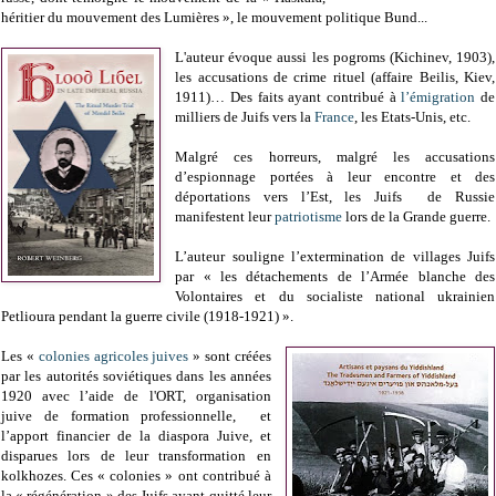
héritier du mouvement des Lumières », le mouvement politique Bund...
L'auteur évoque aussi les pogroms (Kichinev, 1903),
les accusations de crime rituel (affaire Beilis, Kiev,
1911)… Des faits ayant contribué à
l’émigration
de
milliers de Juifs vers la
France
, les Etats-Unis, etc.
Malgré ces horreurs, malgré les accusations
d’espionnage portées à leur encontre et des
déportations vers l’Est, les Juifs de Russie
manifestent leur
patriotisme
lors de la Grande guerre.
L’auteur souligne l’extermination de villages Juifs
par « les détachements de l’Armée blanche des
Volontaires et du socialiste national ukrainien
Petlioura pendant la guerre civile (1918-1921) ».
Les «
colonies agricoles juives
» sont créées
par les autorités soviétiques dans les années
1920 avec l’aide de l'ORT, organisation
juive de formation professionnelle, et
l’apport financier de la diaspora Juive, et
disparues lors de leur transformation en
kolkhozes. Ces « colonies » ont contribué à
la « régénération » des Juifs ayant quitté leur