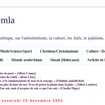
emla
tique, sur l'antisémitisme, la culture, les Juifs, le judaïsme, I
/Mode/Science/Sport
Chrétiens/Christianisme
Culture / D
fs
Monde arabe/Islam
Shoah (Holocaust)
Articles in
rise de parti. » (Albert Camus)
rochée du Soleil. » (René Char).
 et le commencement de tout est le courage. » (Vladimir Jankélévitch)
non plus de faire du tort. Il est de porter la plume dans la plaie. » (Albert Londres)
 l'on voit, mais d'accepter de voir ce que l'on voit. » (Charles Péguy)
vendredi 23 décembre 2022