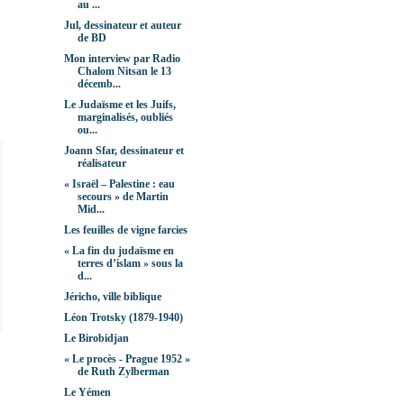
au ...
Jul, dessinateur et auteur
de BD
Mon interview par Radio
Chalom Nitsan le 13
décemb...
Le Judaïsme et les Juifs,
marginalisés, oubliés
ou...
Joann Sfar, dessinateur et
réalisateur
« Israël – Palestine : eau
secours » de Martin
Mid...
Les feuilles de vigne farcies
« La fin du judaïsme en
terres d’islam » sous la
d...
Jéricho, ville biblique
Léon Trotsky (1879-1940)
Le Birobidjan
« Le procès - Prague 1952 »
de Ruth Zylberman
Le Yémen