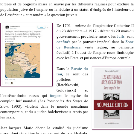
forcées et de pogroms mises en œuvre par les différents régimes pour exclure la
population juive de l’empire ou la réduire à un statut d’émigrés de l’intérieur ou
de l’extérieur » et résoudre « la question juive ».
De 1791 -
oukase
de l'impératrice Catherine II
du 23 décembre - à 1917 - décret du 20 mars du
gouvernement provisoire russe -, les
Juifs
sont
confinés
par le pouvoir impérial dans la
Zone
de Résidence
, vaste région, au périmètre
évolutif, à l’ouest de l'empire russe limitrophe
avec les Etats et puissances d'Europe centrale.
Dans la
Russie du
tsar
, ce sont des
policiers
(Ratchkovski,
Golovinski) et
l’extrême-droite russes qui
forgent
le mythe du
complot Juif mondial (
Les Protocoles des Sages de
Sion
, 1903), virulent dans le monde musulman
contemporain, et du « judéo-bolchevisme » repris par
les nazis.
Jean-Jacques Marie décrit la vitalité du judaïsme
russe, dont témoigne le mouvement de la « Haskala,