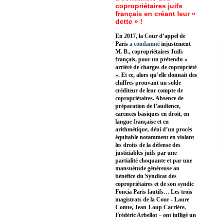
copropriétaires juifs
français en créant leur «
dette » !
En 2017, la Cour d’appel de
Paris
a condamné
injustement
M. B., copropriétaires Juifs
français, pour un prétendu «
arriéré de charges de copropriété
». Et ce, alors qu’elle donnait des
chiffres prouvant un solde
créditeur de leur compte de
copropriétaires. Absence de
préparation de l’audience,
carences basiques en droit, en
langue française et en
arithmétique, déni d’un procès
équitable notamment en violant
les droits de la défense des
justiciables juifs par une
partialité choquante et par une
mansuétude généreuse au
bénéfice du Syndicat des
copropriétaires et de son syndic
Foncia Paris fautifs… Les trois
magistrats de la Cour - Laure
Comte, Jean-Loup Carrière,
Frédéric Arbellot – ont infligé un