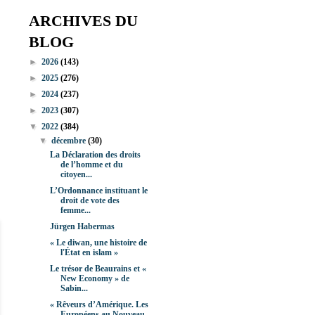
ARCHIVES DU
BLOG
►
2026
(143)
►
2025
(276)
►
2024
(237)
►
2023
(307)
▼
2022
(384)
▼
décembre
(30)
La Déclaration des droits
de l’homme et du
citoyen...
L’Ordonnance instituant le
droit de vote des
femme...
Jürgen Habermas
« Le diwan, une histoire de
l'État en islam »
Le trésor de Beaurains et «
New Economy » de
Sabin...
« Rêveurs d’Amérique. Les
Européens au Nouveau