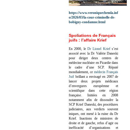
https://www.veroniquechemla.inf
o/2026/03/la-cour-criminelle-de-
bobigny-condamne.html
Spoliations de Français
juifs : l’affaire Krief
En 2000, le
Dr Lionel Krief
s’est
associé avec la Dr Valérie Daneski
pour diriger deux centres de
médecine nucléaire en Picardie dans
le cadre d’une SCP.
Réputé
mondialement, ce
médecin Français
Juif
brillant a envisagé en 2007 de
lancer deux projets médicaux
d’envergures européenne et
scientifique dans cette région
française.
Initiées en 2008
notamment afin de dissoudre la
SCP Krief Daneski, des procédures
judiciaires, aux verdicts souvent
iniques, ont mené à la ruine du Dr
Krief.
Inactions de ministres de
droite et de gauche, refus d’agir ou
inefficacité d’organisations et