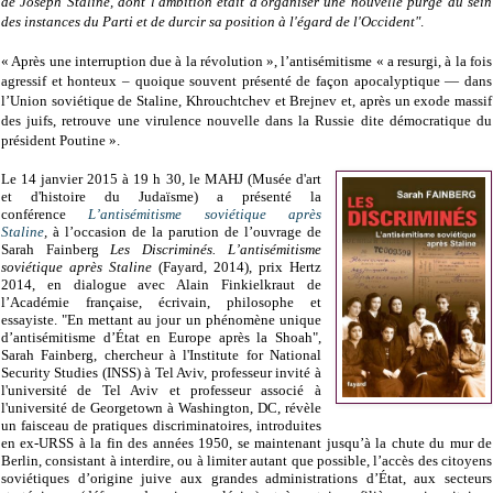
de Joseph Staline, dont l'ambition était d'organiser une nouvelle purge au sein
des instances du Parti et de durcir sa position à l'égard de l'Occident"
.
« Après une interruption due à la révolution », l’antisémitisme « a resurgi, à la fois
agressif et honteux – quoique souvent présenté de façon apocalyptique — dans
l’Union soviétique de Staline, Khrouchtchev et Brejnev et, après un exode massif
des juifs, retrouve une virulence nouvelle dans la Russie dite démocratique du
président Poutine ».
Le 14 janvier 2015 à 19 h 30, le MAHJ (Musée d'art
et d'histoire du Judaïsme) a présenté la
conférence
L’antisémitisme soviétique après
Staline
,
à
l’occasion de la parution de l’ouvrage de
Sarah Fainberg
Les Discriminés. L’antisémitisme
soviétique après Staline
(Fayard, 2014), prix Hertz
2014, en dialogue avec Alain Finkielkraut de
l’Académie française, écrivain, philosophe et
essayiste. "
En mettant au jour un phénomène unique
d’antisémitisme d’État en Europe après la Shoah",
Sarah Fainberg,
chercheur à l'Institute for National
Security Studies (INSS) à Tel Aviv, professeur invité à
l'université de Tel Aviv et professeur associé à
l'université de Georgetown à Washington, DC,
révèle
un faisceau de pratiques discriminatoires, introduites
en ex-URSS à la fin des années 1950, se maintenant jusqu’à la chute du mur de
Berlin, consistant à interdire, ou à limiter autant que possible, l’accès des citoyens
soviétiques d’origine juive aux grandes administrations d’État, aux secteurs