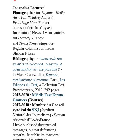
Journalist-Lecturer-
Photographer
for
Pajamas Media,
American Thinker, Ami
and
FrontPage Mag
. Former
correspondent for Guysen
International News. I wrote articles
Haaretz
L'Arche
for
,
Torah Times Magazine
and
Regular columnist on Radio
Shalom Nitsan
L’œuvre de Bat
Bibliography
:
«
Ye’or et sa réception. Jusqu’où la
contradiction est-elle possible ?
»
Femmes,
in Marc Crapez (dir.),
totalitarisme & tyrannie
. Paris,
Les
Editions du Cerf
, « Collection Cerf
Patrimoines », 2019, 392 pages
Middle East Forum
2015-2020 :
Grantees
(Bourses).
2017-2018 : Membre du Conseil
SNJ
syndical du
(Syndicat
National des Journalistes) - Section
régionale d’Île-de-France.
I have published documented
messages, but not defamating
remarks. Je publie les réactions