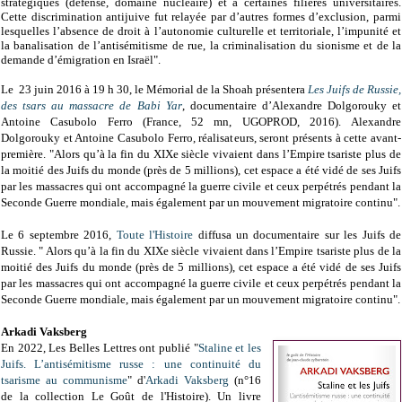
stratégiques (défense, domaine nucléaire) et à certaines filières universitaires.
Cette discrimination antijuive fut relayée par d’autres formes d’exclusion, parmi
lesquelles l’absence de droit à l’autonomie culturelle et territoriale, l’impunité et
la banalisation de l’antisémitisme de rue, la criminalisation du sionisme et de la
demande d’émigration en Israël".
Le
23 juin 2016 à 19 h 30, le Mémorial de la Shoah présentera
Les Juifs de Russie,
des tsars au massacre de Babi Yar
,
documentaire
dʼAlexandre Dolgorouky et
Antoine Casubolo Ferro (
France, 52 mn, UGOPROD, 2016).
Alexandre
Dolgorouky et Antoine Casubolo Ferro, réalisateurs, seront présents à cette
avant-
première. "
Alors qu’à la fin du XIXe siècle vivaient dans l’Empire tsariste plus de
la moitié des Juifs du monde (près de 5 millions), cet espace a été vidé de ses Juifs
par les massacres qui ont accompagné la guerre civile et ceux perpétrés pendant la
Seconde Guerre mondiale, mais également par un mouvement migratoire continu".
Le 6 septembre 2016,
Toute l'Histoire
diffusa un documentaire sur les Juifs de
Russie. "
Alors qu’à la fin du XIXe siècle vivaient dans l’Empire tsariste plus de la
moitié des Juifs du monde (près de 5 millions), cet espace a été vidé de ses Juifs
par les massacres qui ont accompagné la guerre civile et ceux perpétrés pendant la
Seconde Guerre mondiale, mais également par un mouvement migratoire continu".
Arkadi Vaksberg
En 2022, Les Belles Lettres ont publié "
Staline et les
Juifs. L’antisémitisme russe : une continuité du
tsarisme au communisme
" d'
Arkadi Vaksberg
(n°16
de la collection Le Goût de l'Histoire). Un livre