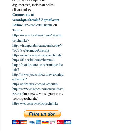
exprimant des opinions
argumentées, mais non celles
diffamatoires.
Contact me at
veroniquechemla5@gmail.com
@VeroniqueChemla
Follow
on
Twitter
https://www.facebook.com/veroniq
ue.chemla.7
https://independent.academia.edu/V
%C3%A9roniqueChemla
https://issuu.com/veroniquechemla
https://fr.scribd.com/chemla-3
http://fr.slideshare.net/veroniqueche
mla7
http://www.youscribe.com/veroniqu
echemla5/
https://substack.com/@vchemla/
http://www.calameo.com/accounts/4
522342
https://www.instagram.com/
veroniquechemla/
https://vk.com/veroniquechemla