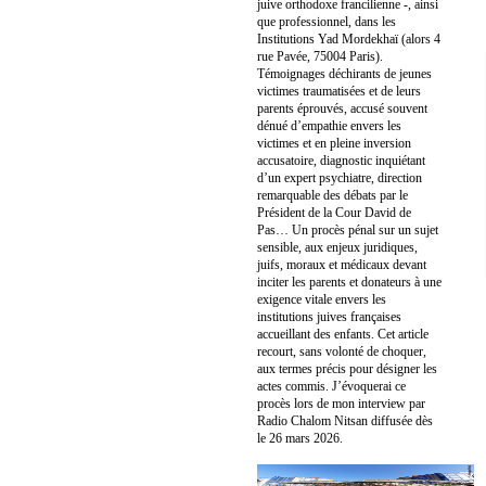
juive orthodoxe francilienne -, ainsi
que professionnel, dans les
Institutions Yad Mordekhaï (alors 4
rue Pavée, 75004 Paris).
Témoignages déchirants de jeunes
victimes traumatisées et de leurs
parents éprouvés, accusé souvent
dénué d’empathie envers les
victimes et en pleine inversion
accusatoire, diagnostic inquiétant
d’un expert psychiatre, direction
remarquable des débats par le
Président de la Cour David de
Pas… Un procès pénal sur un sujet
sensible, aux enjeux juridiques,
juifs, moraux et médicaux devant
inciter les parents et donateurs à une
exigence vitale envers les
institutions juives françaises
accueillant des enfants. Cet article
recourt, sans volonté de choquer,
aux termes précis pour désigner les
actes commis. J’évoquerai ce
procès lors de mon interview par
Radio Chalom Nitsan diffusée dès
le 26 mars 2026.