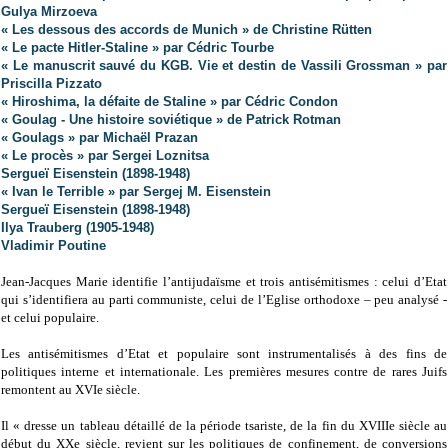
Gulya Mirzoeva
« Les dessous des accords de Munich » de Christine Rütten
« Le pacte Hitler-Staline » par Cédric Tourbe
« Le manuscrit sauvé du KGB. Vie et destin de Vassili Grossman » par
Priscilla Pizzato
« Hiroshima, la défaite de Staline » par Cédric Condon
« Goulag - Une histoire soviétique » de Patrick Rotman
« Goulags » par Michaël Prazan
« Le procès » par Sergei Loznitsa
Sergueï Eisenstein (1898-1948)
« Ivan le Terrible » par Sergej M. Eisenstein
Sergueï Eisenstein (1898-1948)
Ilya Trauberg (1905-1948)
Vladimir Poutine
Jean-Jacques Marie identifie l’antijudaïsme et trois antisémitismes : celui d’Etat
qui s’identifiera au parti communiste, celui de l’Eglise orthodoxe – peu analysé -
et celui populaire.
Les antisémitismes d’Etat et populaire sont instrumentalisés à des fins de
politiques interne et internationale. Les premières mesures contre de rares Juifs
remontent au XVIe siècle.
Il « dresse un tableau détaillé de la période tsariste, de la fin du XVIIIe siècle au
début du XXe siècle, revient sur les politiques de confinement, de conversions