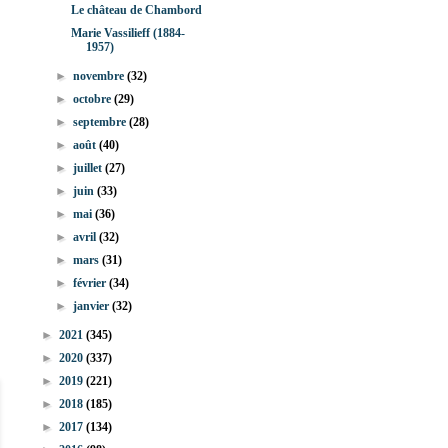
Le château de Chambord
Marie Vassilieff (1884-
1957)
►
novembre
(32)
►
octobre
(29)
►
septembre
(28)
►
août
(40)
►
juillet
(27)
►
juin
(33)
►
mai
(36)
►
avril
(32)
►
mars
(31)
►
février
(34)
►
janvier
(32)
►
2021
(345)
►
2020
(337)
►
2019
(221)
►
2018
(185)
►
2017
(134)