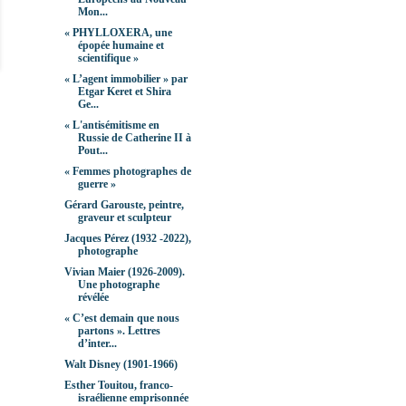
Mon...
« PHYLLOXERA, une
épopée humaine et
scientifique »
« L’agent immobilier » par
Etgar Keret et Shira
Ge...
« L'antisémitisme en
Russie de Catherine II à
Pout...
« Femmes photographes de
guerre »
Gérard Garouste, peintre,
graveur et sculpteur
Jacques Pérez (1932 -2022),
photographe
Vivian Maier (1926-2009).
Une photographe
révélée
« C’est demain que nous
partons ». Lettres
d’inter...
Walt Disney (1901-1966)
Esther Touitou, franco-
israélienne emprisonnée