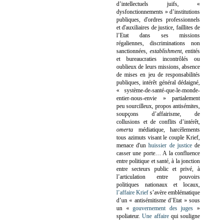
d’intellectuels juifs, «
dysfonctionnements » d’institutions
publiques, d'ordres professionnels
et d'auxiliaires de justice, faillites de
l’Etat dans ses missions
régaliennes, discriminations non
sanctionnées,
establishment
, entités
et bureaucraties incontrôlés ou
oublieux de leurs missions, absence
de mises en jeu de responsabilités
publiques, intérêt général dédaigné,
« système-de-santé-que-le-monde-
entier-nous-envie » partialement
peu sourcilleux, propos antisémites,
soupçons d’affairisme, de
collusions et de conflits d’intérêt,
omerta
médiatique, harcèlements
tous azimuts visant le couple Krief,
menace d'un
huissier de justice
de
casser une porte…
A la confluence
entre politique et santé, à la jonction
entre secteurs public et privé, à
l’articulation entre pouvoirs
politiques nationaux et locaux,
l’affaire Krief
s’avère emblématique
d’un « antisémitisme d’Etat » sous
un «
gouvernement des juges
»
spoliateur.
Une affaire
qui souligne