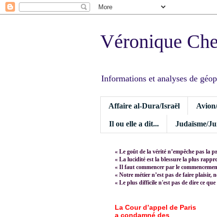
Véronique Ch
Informations et analyses de géopoli
Affaire al-Dura/Israël
Avion
Il ou elle a dit...
Judaïsme/Jui
« Le goût de la vérité n’empêche pas la p
« La lucidité est la blessure la plus rapp
« Il faut commencer par le commencement,
« Notre métier n’est pas de faire plaisir, 
« Le plus difficile n'est pas de dire ce que
La Cour d’appel de Paris
a condamné des