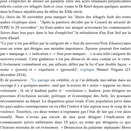
peut s'empêcher de dresser un parallèle entre des actes infamants préjudiciables
édictés contre ces réfugiés Juifs et ceux visant le Dr Krief depuis quelques années
dans la France républicaine du début du XXIe siècle.
Le choix du 30 novembre pour marquer les "droits des réfugiés Juifs des terres
arabes s'explique ainsi : "Après la partition décidée par le Conseil de sécurité de
l'ONU le 29 novembre", les Etats arabes ont attaqué activement les communautés
Juives dans leur pays dans le but d'empêcher" la refondation d'un Etat Juif sur la
terre d'Israël.
"Ce jour n’est pas défini par la catégorie de « Jour du souvenir/Yom Zikaron) mais
sous un terme qui désigne une moindre importance.
Tsyoune
pourrait être traduit
par « marquage », « indication »: « Jour pour marquer… » si une telle catégorie du
souvenir existait. Cette gradation n’est pas dénue-ée de sens comme on le verra.
L’événement commémoré est, par ailleurs, défini par la loi d’une double façon: «
sortie » (
yetsia
) et « expulsion » (
geroush
)",
explique
Shmuel Trigano (21
décembre 2014).
Et de poursuivre : "
Ce partage
est crédible, et je l’ai défendu moi-même dans un
ouvrage il y a quelques années , sauf que la notion de « sortie » suppose un choix
volontaire , là où il faudrait parler d ‘ »exclusion »,
hadara
, pour désigner un
processus d’exclusion sociale, politique et économique des Juifs, les poussant
nécessairement au départ. La disparition quasi totale d’une population juive dans
les pays arabes contemporains est en effet l’indice d’une rupture sous le coup de la
violence. Toutefois, ces deux termes n’expriment pas l’état de fait qui s’est alors
installé. Nous n’avons pas encore de mot pour désigner l’éradication de
communautés juives millénaires dans 10 pays, un terme qui désignera ce que
l’histoire retiendra de cet événement. » Destruction du judaïsme sépharade/
Heres