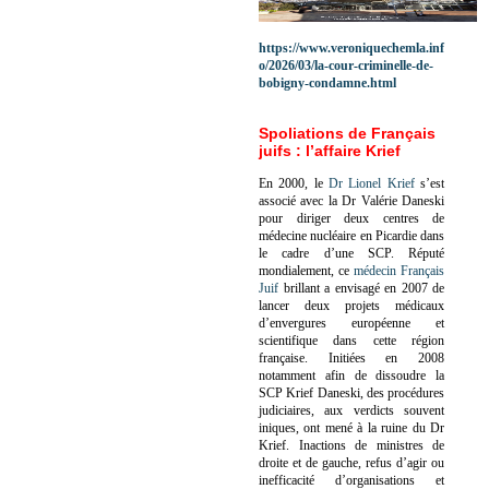
https://www.veroniquechemla.inf
o/2026/03/la-cour-criminelle-de-
bobigny-condamne.html
Spoliations de Français
juifs : l’affaire Krief
En 2000, le
Dr Lionel Krief
s’est
associé avec la Dr Valérie Daneski
pour diriger deux centres de
médecine nucléaire en Picardie dans
le cadre d’une SCP.
Réputé
mondialement, ce
médecin Français
Juif
brillant a envisagé en 2007 de
lancer deux projets médicaux
d’envergures européenne et
scientifique dans cette région
française.
Initiées en 2008
notamment afin de dissoudre la
SCP Krief Daneski, des procédures
judiciaires, aux verdicts souvent
iniques, ont mené à la ruine du Dr
Krief.
Inactions de ministres de
droite et de gauche, refus d’agir ou
inefficacité d’organisations et