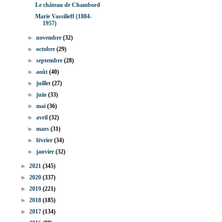
Le château de Chambord
Marie Vassilieff (1884-
1957)
►
novembre
(32)
►
octobre
(29)
►
septembre
(28)
►
août
(40)
►
juillet
(27)
►
juin
(33)
►
mai
(36)
►
avril
(32)
►
mars
(31)
►
février
(34)
►
janvier
(32)
►
2021
(345)
►
2020
(337)
►
2019
(221)
►
2018
(185)
►
2017
(134)