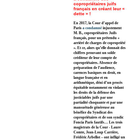
copropriétaires juifs
français en créant leur «
dette » !
En 2017, la Cour d’appel de
Paris
a condamné
injustement
M. B., copropriétaires Juifs
français, pour un prétendu «
arriéré de charges de copropriété
». Et ce, alors qu’elle donnait des
chiffres prouvant un solde
créditeur de leur compte de
copropriétaires. Absence de
préparation de l’audience,
carences basiques en droit, en
langue française et en
arithmétique, déni d’un procès
équitable notamment en violant
les droits de la défense des
justiciables juifs par une
partialité choquante et par une
mansuétude généreuse au
bénéfice du Syndicat des
copropriétaires et de son syndic
Foncia Paris fautifs… Les trois
magistrats de la Cour - Laure
Comte, Jean-Loup Carrière,
Frédéric Arbellot – ont infligé un