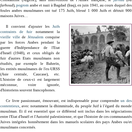
farhoud
),
pogrom
arabe et nazi à Bagdad (Iraq), en juin 1941, au cours duquel des
foules arabes musulmanes ont tué 175 Juifs, blessé 1 000 Juifs et détruit 900
maisons Juives
…
Il convient d'ajouter les
Juifs
contraints de fuir
notamment la
vieille ville
de
Jérusalem
conquise
par les forces Arabes pendant la
guerre d'Indépendance de l'Etat
d'Israël (1948), et ceux obligés de
fuir d'autres Etats musulmans non
étudiés, par exemple le Bahreïn,
les entités musulmanes de l'ex-URSS
(Asie centrale, Caucase), etc.
L'histoire de ceux-ci est largement
méconnue, voire ignorée,
d'historiens souvent francophones.
Ce livre passionnant, émouvant, est indispensable pour comprendre
un des
contentieux
, avec notamment la dhimmitude, du peuple Juif à l’égard du monde
musulman. Et il est essentiel que ce différend soit inclus dans les négociations
entre l'Etat d'Israël et l'Autorité palestinienne, et que l'histoire de ces communautés
Juives intégrées honnêtement dans les manuels scolaires des pays Arabes ou/et
musulmans concernés.