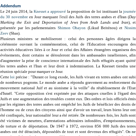
Addendum
Le 24 juin 2014, la
Knesset
a approuvé
la proposition de loi instituant la
journée
du 30 novembre
en Jour marquant l'exil des Juifs des terres arabes et d'Iran (
Day
Marking the Exit and Deportation of Jews from Arab Lands and Iran
), et
présentée par les parlementaires
Shimon Ohayon
(Likud Beiténou)
et
Nissim
Zeev
(Shas).
Plusieurs ministres se mobiliseront : celui des personnes âgées dirigera la
cérémonie ouvrant la commémoration, celui de l'Education encouragera des
activités éducatives liées à ce Jour et celui des Affaires étrangères organisera des
événements, dont certains se dérouleront dans les ambassades israéliennes, afin
d'augmenter la prise de conscience internationale des Juifs réfugiés ayant quitté
les terres arabes et l'Iran et leur droit à indemnisation. La Knesset tiendra une
réunion spéciale pour marquer ce Jour.
Cette
loi
précise : ”Durant ce long exode, les Juifs vivant en terres arabes ont subi
de nombreux pogroms. Le monde arabe a répondu gravement au renforcement du
mouvement national Juif et au sionisme à la veille" du rétablissement de l'Etat
d'Israël. "Cette opposition s'est exprimée par des attaques cruelles à l'égard des
Juifs et une augmentation des troubles contre eux. Des ordres et lois officiels émis
par les régimes des terres arabes ont empêché les Juifs de bénéficier des droits de
l'homme ou de ceux des citoyens ainsi que d'avoir un travail, leurs biens leur ont
été confisqués, leur nationalité leur a été retirée. De nombreuses fois, les Juifs sont
été victimes de meurtres, d'arrestations arbitraires infondées, d'emprisonnements,
de torture et de déportation. De 1947 à 1972, environ 856 000 Juifs des terres
arabes ont été déracinés, dépossédés de tout et sont devenus des réfugiés". On ne