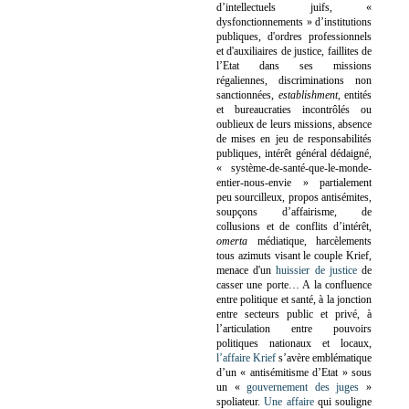
d’intellectuels juifs, «
dysfonctionnements » d’institutions
publiques, d'ordres professionnels
et d'auxiliaires de justice, faillites de
l’Etat dans ses missions
régaliennes, discriminations non
sanctionnées,
establishment
, entités
et bureaucraties incontrôlés ou
oublieux de leurs missions, absence
de mises en jeu de responsabilités
publiques, intérêt général dédaigné,
« système-de-santé-que-le-monde-
entier-nous-envie » partialement
peu sourcilleux, propos antisémites,
soupçons d’affairisme, de
collusions et de conflits d’intérêt,
omerta
médiatique, harcèlements
tous azimuts visant le couple Krief,
menace d'un
huissier de justice
de
casser une porte…
A la confluence
entre politique et santé, à la jonction
entre secteurs public et privé, à
l’articulation entre pouvoirs
politiques nationaux et locaux,
l’affaire Krief
s’avère emblématique
d’un « antisémitisme d’Etat » sous
un «
gouvernement des juges
»
spoliateur.
Une affaire
qui souligne