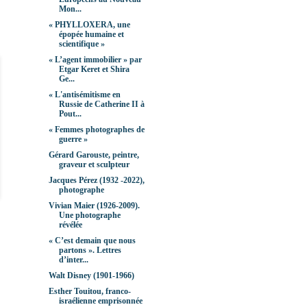
Mon...
« PHYLLOXERA, une
épopée humaine et
scientifique »
« L’agent immobilier » par
Etgar Keret et Shira
Ge...
« L'antisémitisme en
Russie de Catherine II à
Pout...
« Femmes photographes de
guerre »
Gérard Garouste, peintre,
graveur et sculpteur
Jacques Pérez (1932 -2022),
photographe
Vivian Maier (1926-2009).
Une photographe
révélée
« C’est demain que nous
partons ». Lettres
d’inter...
Walt Disney (1901-1966)
Esther Touitou, franco-
israélienne emprisonnée