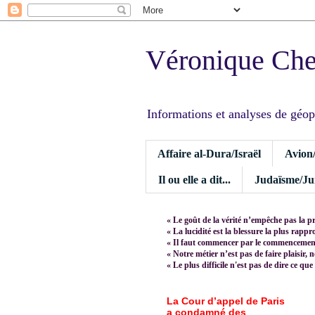
Véronique Ch
Informations et analyses de géopoli
Affaire al-Dura/Israël
Avion
Il ou elle a dit...
Judaïsme/Jui
« Le goût de la vérité n’empêche pas la p
« La lucidité est la blessure la plus rapp
« Il faut commencer par le commencement,
« Notre métier n’est pas de faire plaisir, 
« Le plus difficile n'est pas de dire ce que
La Cour d’appel de Paris
a condamné des