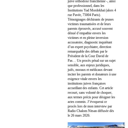
juive orthodoxe francilienne -, ainsi
que professionnel, dans les
Institutions Yad Mordekhaï (alors 4
rue Pavée, 75004 Paris).
Témoignages déchirants de jeunes
victimes traumatisées et de leurs
parents éprouvés, accusé souvent
dénué d’empathie envers les
victimes et en pleine inversion
accusatoire, diagnostic inquiétant
d’un expert psychiatre, direction
remarquable des débats par le
Président de la Cour David de
Pas… Un procès pénal sur un sujet
sensible, aux enjeux juridiques,
juifs, moraux et médicaux devant
inciter les parents et donateurs à une
exigence vitale envers les
institutions juives françaises
accueillant des enfants. Cet article
recourt, sans volonté de choquer,
aux termes précis pour désigner les
actes commis. J’évoquerai ce
procès lors de mon interview par
Radio Chalom Nitsan diffusée dès
le 26 mars 2026.