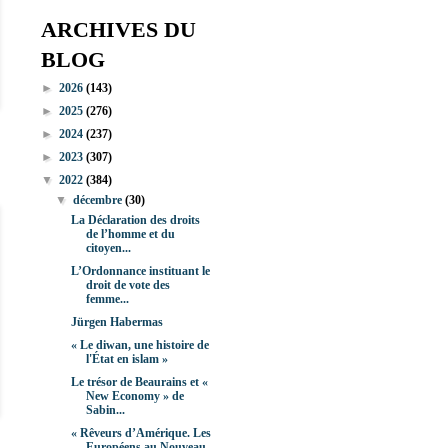
ARCHIVES DU
BLOG
►
2026
(143)
►
2025
(276)
►
2024
(237)
►
2023
(307)
▼
2022
(384)
▼
décembre
(30)
La Déclaration des droits
de l’homme et du
citoyen...
L’Ordonnance instituant le
droit de vote des
femme...
Jürgen Habermas
« Le diwan, une histoire de
l'État en islam »
Le trésor de Beaurains et «
New Economy » de
Sabin...
« Rêveurs d’Amérique. Les
Européens au Nouveau