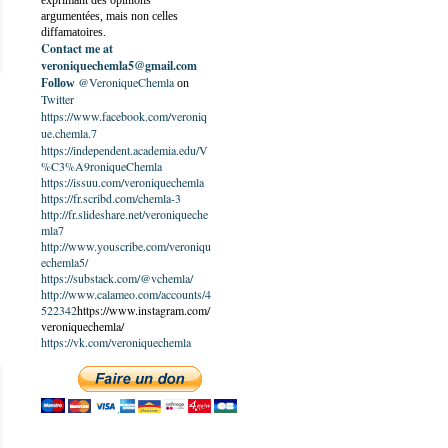
exprimant des opinions
argumentées, mais non celles
diffamatoires.
Contact me at
veroniquechemla5@gmail.com
@VeroniqueChemla
Follow
on
Twitter
https://www.facebook.com/veroniq
ue.chemla.7
https://independent.academia.edu/V
%C3%A9roniqueChemla
https://issuu.com/veroniquechemla
https://fr.scribd.com/chemla-3
http://fr.slideshare.net/veroniqueche
mla7
http://www.youscribe.com/veroniqu
echemla5/
https://substack.com/@vchemla/
http://www.calameo.com/accounts/4
522342
https://www.instagram.com/
veroniquechemla/
https://vk.com/veroniquechemla