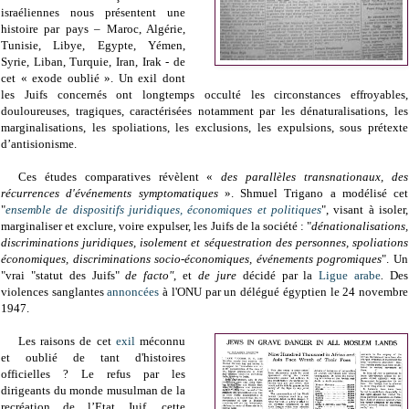
israéliennes nous présentent une
histoire par pays – Maroc, Algérie,
Tunisie, Libye, Egypte, Yémen,
Syrie, Liban, Turquie, Iran, Irak - de
cet « exode oublié ». Un exil dont
les Juifs concernés ont longtemps occulté les circonstances effroyables,
douloureuses, tragiques, caractérisées notamment par les dénaturalisations, les
marginalisations, les spoliations, les exclusions, les expulsions, sous prétexte
d’antisionisme.
Ces études comparatives révèlent «
des parallèles transnationaux, des
récurrences d'événements symptomatiques
». Shmuel Trigano a modélisé cet
"
ensemble de dispositifs juridiques, économiques et politiques
", visant à isoler,
marginaliser et exclure, voire expulser, les Juifs de la société : "
dénationalisations,
discriminations juridiques, isolement et séquestration des personnes, spoliations
économiques, discriminations socio-économiques, événements pogromiques
". Un
"vrai "statut des Juifs"
de facto"
, et
de jure
décidé par la
Ligue arabe
.
Des
violences sanglantes
annoncées
à l'ONU par un délégué égyptien le 24 novembre
1947.
Les raisons de cet
exil
méconnu
et oublié de tant d'histoires
officielles ? Le refus par les
dirigeants du monde musulman de la
recréation de l’Etat Juif, cette