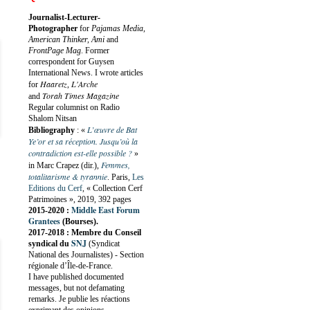
Journalist-Lecturer-
Photographer
for
Pajamas Media,
American Thinker, Ami
and
FrontPage Mag
. Former
correspondent for Guysen
International News. I wrote articles
Haaretz
L'Arche
for
,
Torah Times Magazine
and
Regular columnist on Radio
Shalom Nitsan
L’œuvre de Bat
Bibliography
:
«
Ye’or et sa réception. Jusqu’où la
contradiction est-elle possible ?
»
Femmes,
in Marc Crapez (dir.),
totalitarisme & tyrannie
. Paris,
Les
Editions du Cerf
, « Collection Cerf
Patrimoines », 2019, 392 pages
Middle East Forum
2015-2020 :
Grantees
(Bourses).
2017-2018 : Membre du Conseil
SNJ
syndical du
(Syndicat
National des Journalistes) - Section
régionale d’Île-de-France.
I have published documented
messages, but not defamating
remarks. Je publie les réactions