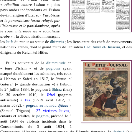
«
rébellion contre l’islam
» ; des
pays arabes indépendants où l’islam
devint religion d’Etat et «
l’arabisme
et le panarabisme furent relayés par
l’islamisme et le panislamisme, après
le court intermède du « socialisme
arabe
» ; la décolonisation menaçant
les
Juifs
du retour au statut de
dhimmis
; les liens entre des chefs de mouvements
nationaux arabes, dont le grand mufti de Jérusalem
Hadj Amin el-Husseini
, et des
dirigeants du Reich, tel Hitler.
Et les souvenirs de la
dhimmitude
en
« terre d’islam » et de
pogroms
ayant
marqué durablement les mémoires, tels ceux
à Hébron et Safed en 1517, le
Yagma el
Gabireh
(« grande destruction ») à Hébron
le 24 juillet 1834
, le pogrom à
Shiraz
(Iran)
le 30 octobre 1910, le
Tritel
(
pogrom
antisémite) à
Fès
(17-19 avril 1912, 30
nissan 5672), «
pogrom au nom du
djihad
»
(Shmuel Trigano)
-
27 victimes Juives
,
enfants et adultes, le
pogrom
,
précédé le 3
août 1934 de violents incidents dans le
Constantinois, du 5 août 1934, à
Constantine (Algérie), sans intervention de l’Armée française, le
farhud
(ou