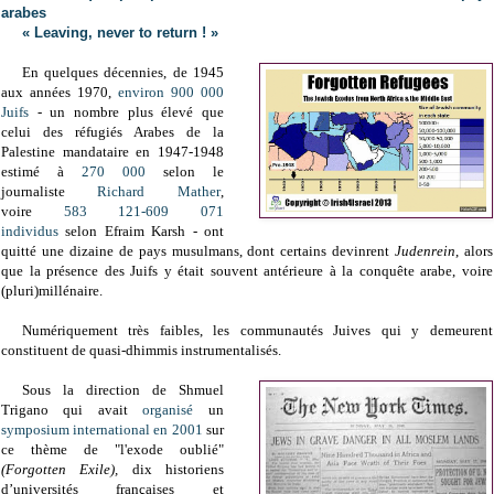
arabes
« Leaving, never to return ! »
En quelques décennies, de 1945
aux années 1970,
environ 900 000
Juifs
- un nombre plus élevé que
celui des réfugiés Arabes de la
Palestine mandataire en 1947-1948
estimé
à
270 000
selon
le
journaliste
Richard Mather
,
voire
583 121-609 071
individus
selon Efraim Karsh - ont
quitté une dizaine de pays musulmans, dont certains devinrent
Judenrein
, alors
que la présence des Juifs y était souvent antérieure à la conquête arabe, voire
(pluri)millénaire.
Numériquement très faibles, les communautés Juives qui y demeurent
constituent de quasi-dhimmis instrumentalisés.
Sous la direction de Shmuel
Trigano qui avait
organisé
un
symposium international en 2001
sur
ce thème de "l'exode oublié"
(Forgotten Exile),
dix historiens
d’universités françaises et