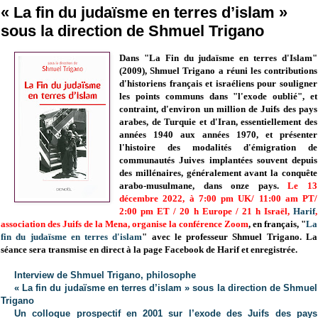
« La fin du judaïsme en terres d’islam »
sous la direction de Shmuel Trigano
Dans "La Fin du judaïsme en terres d'Islam"
(2009), Shmuel Trigano a réuni les contributions
d'historiens français et israéliens pour souligner
les points communs dans "l'exode oublié", et
contraint, d'environ un million de Juifs des pays
arabes, de Turquie et d'Iran, essentiellement des
années 1940 aux années 1970, et présenter
l'histoire des modalités d'émigration de
communautés Juives implantées souvent depuis
des millénaires, généralement avant la conquête
arabo-musulmane, dans onze pays.
Le 13
décembre 2022, à
7:00 pm UK/ 11:00 am PT/
2:00 pm ET / 20 h Europe / 21 h Israël,
Harif
,
association des Juifs de la Mena, organise la
conférence Zoom
, en français, "
La
fin du judaïsme en terres d'islam
" avec le professeur Shmuel Trigano.
La
séance sera transmise en direct à la page Facebook de Harif et enregistrée.
Interview de Shmuel Trigano, philosophe
« La fin du judaïsme en terres d’islam » sous la direction de Shmuel
Trigano
Un colloque prospectif en 2001 sur l’exode des Juifs des pays