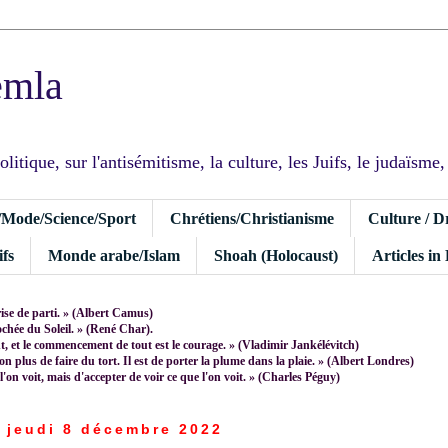
emla
tique, sur l'antisémitisme, la culture, les Juifs, le judaïsme, I
/Mode/Science/Sport
Chrétiens/Christianisme
Culture / D
fs
Monde arabe/Islam
Shoah (Holocaust)
Articles in
rise de parti. » (Albert Camus)
rochée du Soleil. » (René Char).
 et le commencement de tout est le courage. » (Vladimir Jankélévitch)
non plus de faire du tort. Il est de porter la plume dans la plaie. » (Albert Londres)
 l'on voit, mais d'accepter de voir ce que l'on voit. » (Charles Péguy)
jeudi 8 décembre 2022