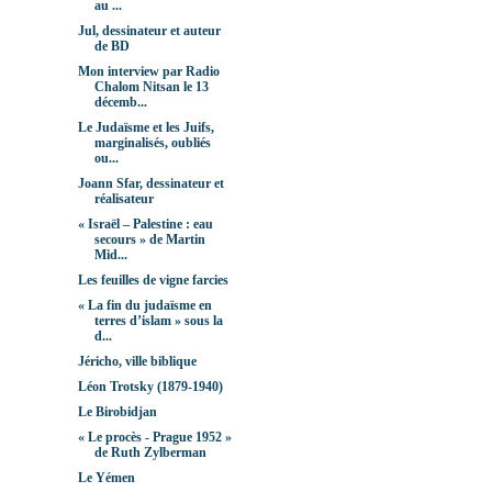
au ...
Jul, dessinateur et auteur
de BD
Mon interview par Radio
Chalom Nitsan le 13
décemb...
Le Judaïsme et les Juifs,
marginalisés, oubliés
ou...
Joann Sfar, dessinateur et
réalisateur
« Israël – Palestine : eau
secours » de Martin
Mid...
Les feuilles de vigne farcies
« La fin du judaïsme en
terres d’islam » sous la
d...
Jéricho, ville biblique
Léon Trotsky (1879-1940)
Le Birobidjan
« Le procès - Prague 1952 »
de Ruth Zylberman
Le Yémen