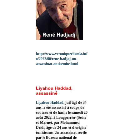
http://www.veroniquechemla.inf
o/2022/06/rene-hadjaj-un-
assassinat-antisemite.html
Liyahou Haddad,
assassiné
Liyahou Haddad
, juif âgé de 34
ans, a été assassiné à coups de
couteau et de hache le samedi 20
août 2022, à Longperrier (Seine-
et-Marne), par Mohammed
Dridi, âgé de 24 ans et d'origine
tunisienne. Un assassinat révélé
par le Bureau national de