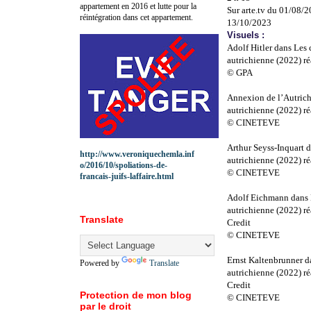
appartement en 2016 et lutte pour la
Sur arte.tv du 01/08/
réintégration dans cet appartement.
13/10/2023
Visuels :
Adolf Hitler dans Les 
autrichienne (2022) ré
© GPA
Annexion de l’Autriche
autrichienne (2022) ré
© CINETEVE
Arthur Seyss-Inquart d
http://www.veroniquechemla.inf
autrichienne (2022) ré
o/2016/10/spoliations-de-
© CINETEVE
francais-juifs-laffaire.html
Adolf Eichmann dans Le
autrichienne (2022) ré
Translate
Credit
© CINETEVE
Ernst Kaltenbrunner da
Powered by
Translate
autrichienne (2022) ré
Credit
Protection de mon blog
© CINETEVE
par le droit