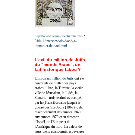
http://www.veroniquechemla.info/2
010/11/interview-de-david-g-
littman-et-de-paul.html
L'exil du million de Juifs
du "monde Arabe", un
fait historique tabou ?
Environ un million de Juifs
ont été
contraints de quitter des pays
arabes, l’Iran, la Turquie, la vieille
ville de Jérusalem, la Judée, la
Samarie - trois territoires occupés
par la (Trans)Jordanie jusqu'à la
guerre des Six-Jours (1967) -, etc.,
essentiellement des années 1940
aux années 1970 et en direction
d'Israël, de l'Europe et de
l'Amérique du nord. La valeur de
leurs biens abandonnés est évaluée