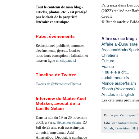
Parti nazi dans Les co
Tout le contenu de mon blog -
(2022) réalisé par Bar
articles, photos, etc. - est protégé
Credit
par le droit de la propriété
© Bundesarchiv-Bilda
littéraire et artistique.
Pubs, évènements
A lire sur ce blog :
Affaire al-Dura/Israël
Rédactionnel, publicité, annonces
Aviation/Mode/Sport
d'évènements,
flyers
... Confiez-
Chrétiens
nous leurs conception, réalisation et
mise en ligne
en cliquant ici
Culture
France
Il ou elle a dit...
Timeline de Twitter
Judaïsme/Juifs
Monde arabe/Islam
Tweets de @VeroniqueChemla
Shoah (
Holocaust
)
Articles in English
Interview de Maitre Axel
Les citations provienn
Metzker, avocat de la
famille Selam
Publié par
Véronique C
Dans la nuit du 19 au 20 novembre
2003, à Paris,
Sébastien Selam
, DJ
Libellés :
Antisémitisme
Juif de 23 ans, était assassiné par
Shoah
,
Télévision
,
UE (
un voisin musulman, Adel
Amastaibou. Débutait le combat de