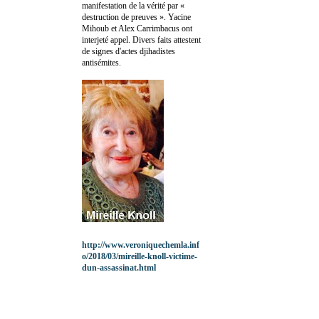
manifestation de la vérité par «
destruction de preuves ». Yacine
Mihoub et Alex Carrimbacus ont
interjeté appel. Divers faits attestent
de signes d'actes djihadistes
antisémites.
http://www.veroniquechemla.inf
o/2018/03/mireille-knoll-victime-
dun-assassinat.html