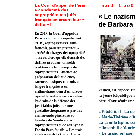
La Cour d’appel de Paris
mardi 1 aoû
a condamné des
copropriétaires juifs
« Le nazism
français en créant leur «
de Barbara
dette » !
En 2017, la Cour d’appel de
Paris
a condamné
injustement
M. B., copropriétaires Juifs
français, pour un prétendu «
arriéré de charges de copropriété
». Et ce, alors qu’elle donnait des
chiffres prouvant un solde
créditeur de leur compte de
copropriétaires. Absence de
préparation de l’audience,
carences basiques en droit, en
langue française et en
vaincu, est dépecé. En
arithmétique, déni d’un procès
la jeune République 
équitable notamment en violant
pétri d'antisémitisme
les droits de la défense des
justiciables juifs par une
partialité choquante et par une
« Frédéric II - La
mansuétude généreuse au
« Marie-Thérèse d'
bénéfice du Syndicat des
La famille Ephrussi
copropriétaires et de son syndic
« Joseph II d’Autri
Foncia Paris fautifs… Les trois
« Le grand pillage 
magistrats de la Cour - Laure