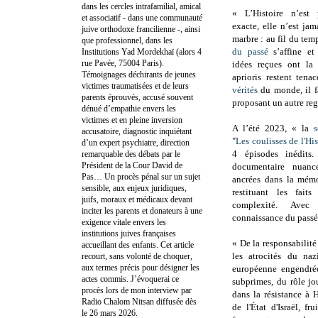
dans les cercles intrafamilial, amical
« L’Histoire n’est
et associatif - dans une communauté
exacte, elle n’est ja
juive orthodoxe francilienne -, ainsi
marbre : au fil du tem
que professionnel, dans les
du passé
s’affine et
Institutions Yad Mordekhaï (alors 4
rue Pavée, 75004 Paris).
idées reçues ont la
Témoignages déchirants de jeunes
aprioris restent tena
victimes traumatisées et de leurs
vérités
du monde, il fa
parents éprouvés, accusé souvent
proposant un autre reg
dénué d’empathie envers les
victimes et en pleine inversion
A l’été 2023, « la
s
accusatoire, diagnostic inquiétant
"
Les coulisses de l'His
d’un expert psychiatre, direction
4 épisodes inédits.
remarquable des débats par le
Président de la Cour David de
documentaire nuance
Pas… Un procès pénal sur un sujet
ancrées dans la mémo
sensible, aux enjeux juridiques,
restituant les fait
juifs, moraux et médicaux devant
complexité. Ave
inciter les parents et donateurs à une
connaissance du passé s
exigence vitale envers les
institutions juives françaises
« De la responsabilité
accueillant des enfants. Cet article
les atrocités du naz
recourt, sans volonté de choquer,
aux termes précis pour désigner les
européenne engendrée
actes commis. J’évoquerai ce
subprimes, du rôle jo
procès lors de mon interview par
dans la résistance à H
Radio Chalom Nitsan diffusée dès
de l'État d'Israël, fr
le 26 mars 2026.