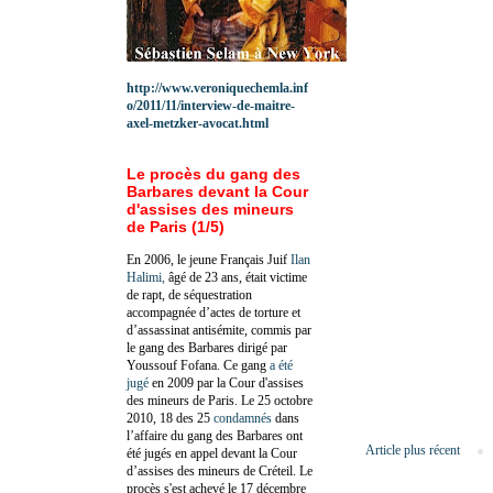
http://www.veroniquechemla.inf
o/2011/11/interview-de-maitre-
axel-metzker-avocat.html
Le procès du gang des
Barbares devant la Cour
d'assises des mineurs
de Paris (1/5)
En 2006, le jeune Français Juif
Ilan
Halimi,
âgé de 23 ans, était victime
de rapt, de séquestration
accompagnée d’actes de torture et
d’assassinat antisémite, commis par
le gang des Barbares dirigé par
Youssouf Fofana. Ce gang
a été
jugé
en 2009 par la Cour d'assises
des mineurs de Paris. Le 25 octobre
2010, 18 des 25
condamnés
dans
l’affaire du gang des Barbares ont
Article plus récent
été jugés en appel devant la Cour
d’assises des mineurs de Créteil. Le
procès s'est achevé le 17 décembre