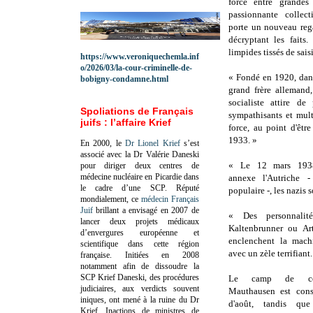
force entre grandes 
passionnante collec
porte un nouveau rega
décryptant les faits
limpides tissés de sais
https://www.veroniquechemla.inf
o/2026/03/la-cour-criminelle-de-
« Fondé en 1920, dans
bobigny-condamne.html
grand frère allemand,
socialiste attire d
Spoliations de Français
sympathisants et mult
juifs : l’affaire Krief
force, au point d'être 
1933. »
En 2000, le
Dr Lionel Krief
s’est
associé avec la Dr Valérie Daneski
« Le 12 mars 1938,
pour diriger deux centres de
médecine nucléaire en Picardie dans
annexe l'Autriche -
le cadre d’une SCP.
Réputé
populaire -, les nazis s
mondialement, ce
médecin Français
Juif
brillant a envisagé en 2007 de
« Des personnali
lancer deux projets médicaux
Kaltenbrunner ou Art
d’envergures européenne et
enclenchent la mach
scientifique dans cette région
avec un zèle terrifiant.
française.
Initiées en 2008
notamment afin de dissoudre la
SCP Krief Daneski, des procédures
Le camp de con
judiciaires, aux verdicts souvent
Mauthausen est cons
iniques, ont mené à la ruine du Dr
d'août, tandis que
Krief.
Inactions de ministres de