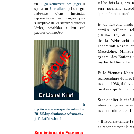
« Une fois la guerre t
un «
gouvernement des juges
»
sera pourtant auréo
spoliateur.
Une affaire
qui souligne
l’absence d’une institution
"première victime du 
représentative des Français juifs
susceptible de les sauver d’attaques
Et de fervents nazis
létales, préalables à leur exil
carrière brillante, 
pauvres comme Job.
(1918-2007),
officie
de la Wehrmacht ay
l'opération Kozora c
Macédoine,
Ministr
général des Nations u
mythe de l'Autriche vi
Et le Viennois Konra
récipiendaire du Prix
nazi en 1938, il devie
où il occupe la chair
Sans oublier le chef 
h
idées pangermanistes
ttp://www.veroniquechemla.info/
nazi, et l'obtient en 1
2016/04/spoliations-de-francais-
juifs-laffaire.html
« Il faudra attendre 1
en reconnaissant la re
Spoliations de Français