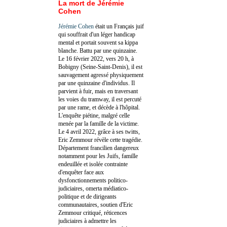
La mort de Jérémie
Cohen
Jérémie Cohen
était un Français juif
qui souffrait d'un léger handicap
mental et portait souvent sa kippa
blanche. Battu par une quinzaine.
Le 16 février 2022, vers 20 h, à
Bobigny (Seine-Saint-Denis), il est
sauvagement agressé physiquement
par une quinzaine d'individus. Il
parvient à fuir, mais en traversant
les voies du tramway, il est percuté
par une rame, et décède à l'hôpital.
L'enquête piétine, malgré celle
menée par la famille de la victime.
Le 4 avril 2022, grâce à ses twitts,
Eric Zemmour révèle cette tragédie.
Département francilien dangereux
notamment pour les Juifs, famille
endeuillée et isolée contrainte
d'enquêter face aux
dysfonctionnements politico-
judiciaires, omerta médiatico-
politique et de dirigeants
communautaires, soutien d'Eric
Zemmour critiqué, réticences
judiciaires à admettre les