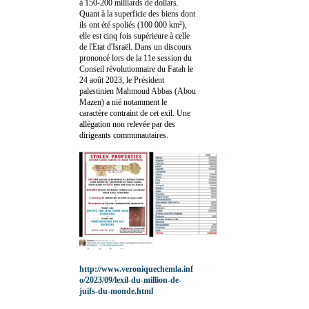
à 150-200 milliards de dollars.
Quant à la superficie des biens dont
ils ont été spoliés (100 000 km²),
elle est cinq fois supérieure à celle
de l'Etat d'Israël. Dans un discours
prononcé lors de la 11e session du
Conseil révolutionnaire du Fatah le
24 août 2023, le Président
palestinien Mahmoud Abbas (Abou
Mazen) a nié notamment le
caractère contraint de cet exil. Une
allégation non relevée par des
dirigeants communautaires.
http://www.veroniquechemla.inf
o/2023/09/lexil-du-million-de-
juifs-du-monde.html