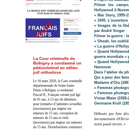
Filmer les camps
Hollywood à Nure
« War Story, 1995-1
« 1945. L'ouverture
« Images de la lib
par André Singer
Filmer la guerre : 
« Shoah, les oublié
« La guerre d'Holly
« Quand Hollywood
guerre mondiale » p
La Cour criminelle de
« Quand Hollywood s
Bobigny a condamné un
Hannover
pédocriminel en milieu
juif orthodoxe
Dans l’atelier du 
Qui a peur des fe
Le 16 mars 2026, la Cour criminelle
Madame d'Ora (1881
départementale de Seine-Saint-
« Femmes photograp
Denis à Bobigny a condamné
« Femmes photogra
Pascal H., Français retraité juif âgé
Vivian Maier (1926-
de 61 ans, à 13 ans de détention
Germaine Krull (18
pour (tentative d’)atteintes sexuelles
(incestueuse) par majeur sur
mineurs de 15 ans, corruption de
Diffusée par Arte dès
mineurs de 15 ans et viols
documentaire d'Olivie
(incestueux) par majeur sur mineurs
notre passé récent. »
de 15 ans. Des
infractions commises