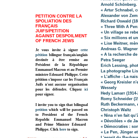
Arnold Schönberg. 
« Artur Schnabel, 
Alexander von Zeml
PETITION CONTRE LA
SPOLIATION DES
Richard Oswald (18
FRANÇAIS
« Three With A Pen:
JUIFS/PETITION
« Un village se reb
AGAINST DESPOILMENT
« Six millions et u
OF FRENCH JEWS
« Lise Meitner, mè
Andreas G. Wagner
Je vous invite à signer
cette
« A la recherche de
pétition
bilingue français/anglais
destinée à être remise au
Petra Seeger
Président de la République
Erich Lessing, pho
Emmanuel Macron et au Premier
La photographe Lis
ministre Edouard Philippe. Cette
« L’affiche - La na
pétition s'impose car les Français
« Georg Kreisler n'
Juifs n'ont aucune organisation
Wessely
pour les défendre. Cliquez
ici
Hedy Lamarr (1914-2
pour signer.
Romy Schneider (19
Ruth Beckermann, 
I invite you to sign that bilingual
petition
which will be passed on
Christoph Waltz
to President of the French
« Nina n’en fait qu’
Republic
Emmanuel Macron
« Dévoilées » de J
and Prime Minister
Edouard
« Démocraties : son
Philippe
.
Click
here
to sign.
« Le Pen, Jünger et
L'esprit du Bauhau