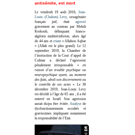
antisémite, est mort
Le vendredi 19 août 2016,
Jean-
Louis (Chalom) Levy
, sexagénaire
français juif, était
agressé
gravement au couteau par Mehdi
Kerkoub, délinquant franco-
algérien multirécidiviste, alors âgé
de 44 ans et
criant
« Allahou Aqbar
» (Allah est le plus grand). Le 12
septembre 2019, la Chambre de
l’instruction de la Cour d’appel de
Colmar a déclaré l’agresseur
pénalement irresponsable
«
en
raison d’un trouble psychique ou
neuropsychique ayant, au moment
des faits, aboli son discernement ou
le contrôle de ses actes
»
. Le 30
décembre 2019, Jean-Louis Levy
est décédé à l’âge de 65 ans ; il a été
enterré en Israël. Son agression
aurait du/pu être évitée.
Analyse
de
dysfonctionnements occultés et
gravissimes impliquant notamment
la responsabilité de l’Etat.