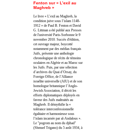
Fenton sur « L’exil au
Maghreb »
Le livre « L’exil au Maghreb, la
condition juive sous l’islam 1148-
1912 » de Paul B. Fenton et David
G. Littman a été publié aux Presses
de l'université Paris-Sorbonne le 9
novembre 2010. Succès d'édition,
cet ouvrage majeur, boycotté
notamment par des médias français
Juifs, présente une anthologie
chronologique de récits de témoins
oculaires en Algérie et au Maroc sur
les Juifs. Puis, par une sélection
d’archives du Quai d’Orsay, du
Foreign Office, de l’Alliance
israélite universelle (AIU) et de son
homologue britannique l’Anglo-
Jewish Association, il décrit les
efforts diplomatiques déployés en
faveur des Juifs maltraités au
Maghreb. Il démythifie la «
tolérance interconfessionnelle
égalitaire et harmonieuse sous
l’islam incarnée par al-Andalous ».
Le "pogrom au nom du djihad"
(Shmuel Trigano) du 5 août 1934, à