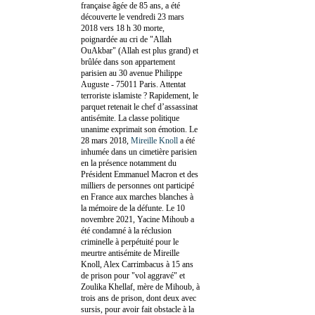
française âgée de 85 ans, a été
découverte le vendredi 23 mars
2018 vers 18 h 30 morte,
poignardée au cri de "Allah
OuAkbar" (Allah est plus grand) et
brûlée dans son appartement
parisien au 30 avenue Philippe
Auguste - 75011 Paris. Attentat
terroriste islamiste ? Rapidement, le
parquet retenait le chef d’assassinat
antisémite. La classe politique
unanime exprimait son émotion. Le
28 mars 2018,
Mireille Knoll
a été
inhumée dans un cimetière parisien
en la présence notamment du
Président Emmanuel Macron et des
milliers de personnes ont participé
en France aux marches blanches à
la mémoire de la défunte. Le 10
novembre 2021, Yacine Mihoub a
été condamné à la réclusion
criminelle à perpétuité pour le
meurtre antisémite de Mireille
Knoll, Alex Carrimbacus à 15 ans
de prison pour "vol aggravé" et
Zoulika Khellaf, mère de Mihoub, à
trois ans de prison, dont deux avec
sursis, pour avoir fait obstacle à la