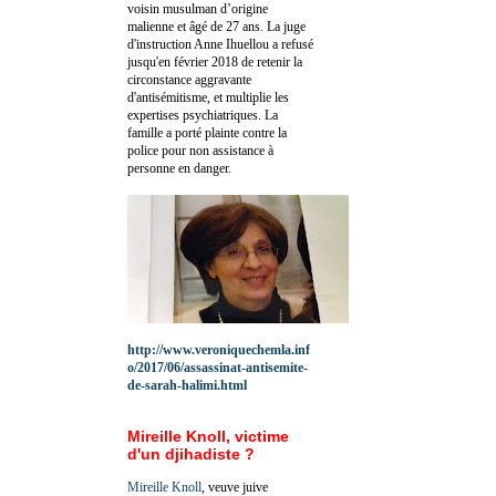
voisin musulman d’origine
malienne et âgé de 27 ans. La juge
d'instruction Anne Ihuellou a refusé
jusqu'en février 2018 de retenir la
circonstance aggravante
d'antisémitisme, et multiplie les
expertises psychiatriques. La
famille a porté plainte contre la
police pour non assistance à
personne en danger.
http://www.veroniquechemla.inf
o/2017/06/assassinat-antisemite-
de-sarah-halimi.html
Mireille Knoll, victime
d'un djihadiste ?
Mireille Knoll
, veuve juive