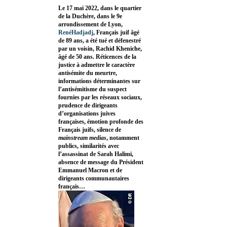
Le 17 mai 2022, dans le quartier
de la Duchère, dans le 9e
arrondissement de Lyon,
RenéHadjadj
, Français juif âgé
de 89 ans, a été tué et défenestré
par un voisin, Rachid Kheniche,
âgé de 50 ans. Réticences de la
justice à admettre le caractère
antisémite du meurtre,
informations déterminantes sur
l’antisémitisme du suspect
fournies par les réseaux sociaux,
prudence de dirigeants
d’organisations juives
françaises, émotion profonde des
Français juifs, silence de
mainstream medias
, notamment
publics, similarités avec
l’assassinat de Sarah Halimi,
absence de message du Président
Emmanuel Macron et de
dirigeants communautaires
français…