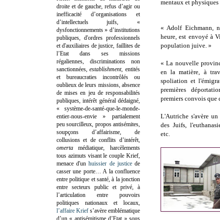
mentaux et physiques s
droite et de gauche, refus d’agir ou
inefficacité d’organisations et
d’intellectuels juifs, «
« Adolf Eichmann, na
dysfonctionnements » d’institutions
heure, est envoyé à V
publiques, d'ordres professionnels
population juive. »
et d'auxiliaires de justice, faillites de
l’Etat dans ses missions
régaliennes, discriminations non
« La nouvelle provin
sanctionnées,
establishment
, entités
en la matière, à tra
et bureaucraties incontrôlés ou
spoliation et l'émigr
oublieux de leurs missions, absence
premières déportati
de mises en jeu de responsabilités
premiers convois que d
publiques, intérêt général dédaigné,
« système-de-santé-que-le-monde-
L'Autriche s'avère un
entier-nous-envie » partialement
peu sourcilleux, propos antisémites,
des Juifs, l'euthanas
soupçons d’affairisme, de
etc.
collusions et de conflits d’intérêt,
omerta
médiatique, harcèlements
tous azimuts visant le couple Krief,
menace d'un
huissier de justice
de
casser une porte…
A la confluence
entre politique et santé, à la jonction
entre secteurs public et privé, à
l’articulation entre pouvoirs
politiques nationaux et locaux,
l’affaire Krief
s’avère emblématique
d’un « antisémitisme d’Etat » sous