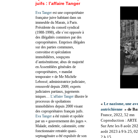
juifs : l’affaire Tanger
Eva Tanger
est une copropriétaire
française juive habitant dans un
immeuble du Marais, à Paris.
Présidente du conseil syndical
(1988-1998), elle s’est opposée à
des illégalités commises par des
copropriétaires. Emprises illégales
sur des parties communes,
convoitise et spéculation
immobilières, soupçons
d’antisémitisme, abus de majorité
en Assemblées générales de
copropriétaires, « mandat
temporaire » de Me Michèle
Lebossé, administratrice judiciaire,
renouvelé depuis 2009, experts
judiciaires partiaux, jugements
iniques…
L’affaire Tanger
illustre le
processus de spoliations
«
Le nazisme, une av
immobilières depuis 2000 visant
autrichienne
» de Ba
des copropriétaires français juifs.
France, 2022, 52 mn
Eva Tanger
a été ruinée et spoliée
Coproduction : ARTE 
par un « gouvernement des juges ».
Sur Arte les 8 août 20
Malade, endettée, calomniée, cette
fonctionnaire retraitée quasi-
août 2023 à 9 h 25, 0
septuagénaire a été expulsée de son
2 h 15