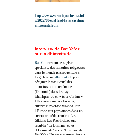
http://www.veroniquechemla.inf
o/2022/08/eyal-hadda-assassinat-
antisemite.html
Interview de Bat Ye’or
sur la dhimmitude
Bat Ye’or
est une essayiste
spécialiste des minorités religieuses
dans le monde islamique. Elle a
forgé le terme
dhimmitude
pour
désigner le statut cruel des
minorités non-musulmanes
(Dhimmis) dans les pays
islamiques ou en « terre d’islam ».
Elle a aussi analysé Eurabia,
alliance euro-arabe visant à unir
l’Europe aux pays arabes dans un
ensemble méditerranéen. Les
éditions Les Provinciales ont
republié "Le Dhimmi" et les
"Documents" sur le "Dhimmi" de
Bat Ye'or. Un essai pionnier dont la