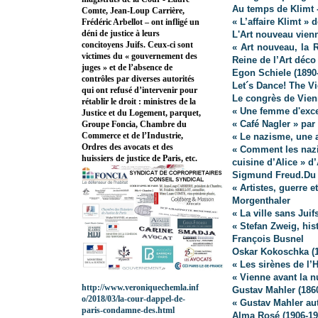
A
u temps de Klimt 
Comte, Jean-Loup Carrière,
« L’affaire Klimt »
Frédéric Arbellot – ont infligé un
déni de justice à leurs
L'Art nouveau vien
concitoyens Juifs. Ceux-ci sont
« Art nouveau, la 
victimes du « gouvernement des
Reine de l’Art déco
juges » et de l’absence de
Egon Schiele (1890
contrôles par diverses autorités
Let´s Dance! The Vi
qui ont refusé d’intervenir pour
Le congrès de Vien
rétablir le droit : ministres de la
« Une femme d'exce
Justice et du Logement, parquet,
« Café Nagler » par
Groupe Foncia, Chambre du
Commerce et de l’Industrie,
« Le nazisme, une 
Ordres des avocats et des
« Comment les nazis
huissiers de justice de Paris, etc.
cuisine d’Alice » d
Sigmund Freud.Du r
« Artistes, guerre 
Morgenthaler
« La ville sans Jui
« Stefan Zweig, his
François Busnel
Oskar Kokoschka (1
« Les sirènes de l
« Vienne avant la n
http://www.veroniquechemla.inf
Gustav Mahler (186
o/2018/03/la-cour-dappel-de-
« Gustav Mahler au
paris-condamne-des.html
Alma Rosé (1906-19