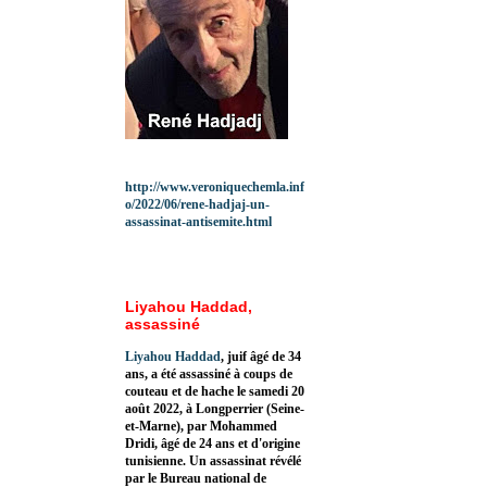
http://www.veroniquechemla.inf
o/2022/06/rene-hadjaj-un-
assassinat-antisemite.html
Liyahou Haddad,
assassiné
Liyahou Haddad
, juif âgé de 34
ans, a été assassiné à coups de
couteau et de hache le samedi 20
août 2022, à Longperrier (Seine-
et-Marne), par Mohammed
Dridi, âgé de 24 ans et d'origine
tunisienne. Un assassinat révélé
par le Bureau national de