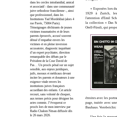
dans les cercles intrafamilial, amical
et associatif - dans une communauté
« Exposées lors du
juive orthodoxe francilienne -, ainsi
1929 à Zurich, les 
que professionnel, dans les
l'attention d'Emil Sch
Institutions Yad Mordekhaï (alors 4
la collection « Das 
rue Pavée, 75004 Paris).
Orell-Füssli, qui propo
Témoignages déchirants de jeunes
victimes traumatisées et de leurs
parents éprouvés, accusé souvent
dénué d’empathie envers les
victimes et en pleine inversion
accusatoire, diagnostic inquiétant
d’un expert psychiatre, direction
remarquable des débats par le
Président de la Cour David de
Pas… Un procès pénal sur un sujet
sensible, aux enjeux juridiques,
juifs, moraux et médicaux devant
inciter les parents et donateurs à une
exigence vitale envers les
institutions juives françaises
accueillant des enfants. Cet article
recourt, sans volonté de choquer,
étroites avec les portr
aux termes précis pour désigner les
page, traitée avec un
actes commis. J’évoquerai ce
procès lors de mon interview par
Bauhaus. Vorobeichic s
Radio Chalom Nitsan diffusée dès
le 26 mars 2026.
Une fois la maquet