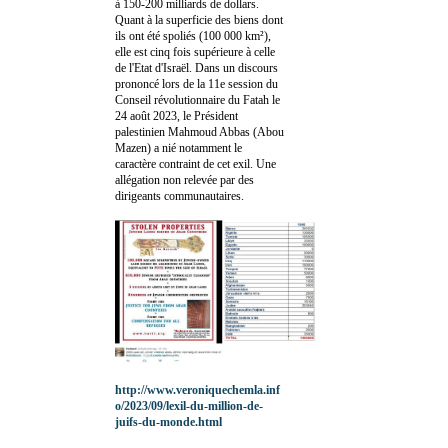
à 150-200 milliards de dollars.
Quant à la superficie des biens dont
ils ont été spoliés (100 000 km²),
elle est cinq fois supérieure à celle
de l'Etat d'Israël. Dans un discours
prononcé lors de la 11e session du
Conseil révolutionnaire du Fatah le
24 août 2023, le Président
palestinien Mahmoud Abbas (Abou
Mazen) a nié notamment le
caractère contraint de cet exil. Une
allégation non relevée par des
dirigeants communautaires.
http://www.veroniquechemla.inf
o/2023/09/lexil-du-million-de-
juifs-du-monde.html