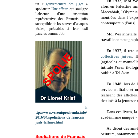
En
1932,
Moï Wer
un «
gouvernement des juges
»
alors en Palestine ma
spoliateur.
Une affaire
qui souligne
Maccabiah, l'Olympiad
l’absence d’une institution
montrées dans l’exp
représentative des Français juifs
contemporain (Paris).
susceptible de les sauver d’attaques
létales, préalables à leur exil
pauvres comme Job.
Moï Wer s'installe
travaille comme graph
En
1937,
il retou
collectives juives
. I
(agricoles et manuelle
intitulé
Polen
(Pologn
publié à Tel Aviv.
En 1948, lors de l
service militaire et
réalisant des affiches
destinés à la jeunesse 
h
Dans ces livres, l
ttp://www.veroniquechemla.info/
académisme marqué »
2016/04/spoliations-de-francais-
juifs-laffaire.html
Au début des ann
peinture, notamment r
Spoliations de Français