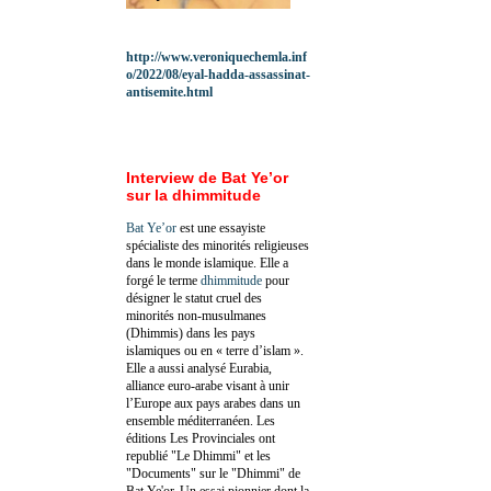
http://www.veroniquechemla.inf
o/2022/08/eyal-hadda-assassinat-
antisemite.html
Interview de Bat Ye’or
sur la dhimmitude
Bat Ye’or
est une essayiste
spécialiste des minorités religieuses
dans le monde islamique. Elle a
forgé le terme
dhimmitude
pour
désigner le statut cruel des
minorités non-musulmanes
(Dhimmis) dans les pays
islamiques ou en « terre d’islam ».
Elle a aussi analysé Eurabia,
alliance euro-arabe visant à unir
l’Europe aux pays arabes dans un
ensemble méditerranéen. Les
éditions Les Provinciales ont
republié "Le Dhimmi" et les
"Documents" sur le "Dhimmi" de
Bat Ye'or. Un essai pionnier dont la