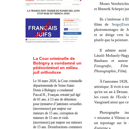
Moses Vorobeichic
et Hinnerk Scheper jusq
Ils s’intéresse à E
films de
SergejEise
photomontages de Jo
et se dirige vers l
plutôt que la peinture.
Il admire aussi 
László Mohaoly-Nagy,
La Cour criminelle de
Bauhaus et aute
Bobigny a condamné un
Fotografie, F
pédocriminel en milieu
Photographie, Film
).
juif orthodoxe
Le 16 mars 2026, la Cour criminelle
À l'automne
1928,
départementale de Seine-Saint-
artistique. Il écrit à 
Denis à Bobigny a condamné
qu'en un an à Dessau. 
Pascal H., Français retraité juif âgé
les cours de l'Ecole
de 61 ans, à 13 ans de détention
Vaugirard ainsi que c
pour (tentative d’)atteintes sexuelles
(incestueuse) par majeur sur
Photographe ind
mineurs de 15 ans, corruption de
« retourne à Vilnius 
mineurs de 15 ans et viols
(incestueux) par majeur sur mineurs
un reportage sur le 
de 15 ans. Des
infractions commises
d'origine ».