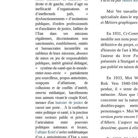
Paris vu par
André Ke
droite et de gauche, refus d’agir ou
inefficacité d’organisations et
Moï Ver travaill
d’intellectuels juifs, «
spécialisée dans le re
dysfonctionnements » d’institutions
et Métiers graphique
publiques, d'ordres professionnels
et d'auxiliaires de justice, faillites de
En 1931,
Ci-Cont
l’Etat dans ses missions
régaliennes, discriminations non
modifie son nom pour M
sanctionnées,
establishment
, entités
définitive du projet, 
et bureaucraties incontrôlés ou
d'histoire de l'art à 
oublieux de leurs missions, absence
l'auteur du livre
Fo
de mises en jeu de responsabilités
présentée à Stuttgart 
publiques, intérêt général dédaigné,
pas publié en raison d
« système-de-santé-que-le-monde-
entier-nous-envie » partialement
En 1933, Moï We
peu sourcilleux, propos antisémites,
soupçons d’affairisme, de
Roh. Vers 1940-194
collusions et de conflits d’intérêt,
perdue, il « tente de
omerta
médiatique, harcèlements
mémoire. Alors que 
tous azimuts visant le couple Krief,
concentre sur la natur
menace d'un
huissier de justice
de
doubles-pages met
casser une porte…
A la confluence
personnages ». Moï W
entre politique et santé, à la jonction
version porte encore 
entre secteurs public et privé, à
d'Albers. L'aspect 
l’articulation entre pouvoirs
politiques nationaux et locaux,
deuxième, quant à elle,
l’affaire Krief
s’avère emblématique
d’un « antisémitisme d’Etat » sous