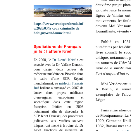
deuxième projet photo
gardiste reste la même
figées de Vilnius ont
mouvements, les foules
https://www.veroniquechemla.inf
devenu Moï Ver nous 
o/2026/03/la-cour-criminelle-de-
fourmillante, vivante 
bobigny-condamne.html
Publié en 1931
Spoliations de Français
numérotés par les édit
juifs : l’affaire Krief
livre
connaît le succ
critique, notamment p
En 2000, le
Dr Lionel Krief
s’est
un numéro de
L'Art 
associé avec la Dr Valérie Daneski
livre de «
simple ma
pour diriger deux centres de
l'art d'aujourd'hui ».
médecine nucléaire en Picardie dans
le cadre d’une SCP.
Réputé
mondialement, ce
médecin Français
Moï Ver devient un
Juif
brillant a envisagé en 2007 de
A Berlin, il rem
lancer deux projets médicaux
exemplaire de l'alb
d’envergures européenne et
Léger.
scientifique dans cette région
française.
Initiées en 2008
Paris attire alors 
notamment afin de dissoudre la
de Montparnasse. La Vi
SCP Krief Daneski, des procédures
1929, Germaine Krul
judiciaires, aux verdicts souvent
iniques, ont mené à la ruine du Dr
1932, Brassaï met en 
Krief.
Inactions de ministres de