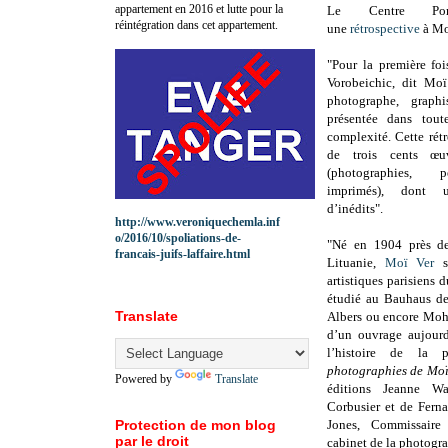
appartement en 2016 et lutte pour la
Le Centre Pom
réintégration dans cet appartement.
une
rétrospective
à Mo
"Pour la première fo
Vorobeichic, dit Moï
photographe, graphi
présentée dans tout
complexité. Cette rétr
de trois cents œu
(photographies, p
imprimés), dont
d’inédits".
http://www.veroniquechemla.inf
o/2016/10/spoliations-de-
"Né en 1904 près de 
francais-juifs-laffaire.html
Lituanie,
Moï Ver
se
artistiques parisiens
étudié au Bauhaus de
Translate
Albers ou encore Moho
d’un ouvrage aujour
l’histoire de la p
photographies de Moï
Powered by
Translate
éditions Jeanne Wa
Corbusier et de Ferna
Protection de mon blog
Jones, Commissaire 
par le droit
cabinet de la photogr