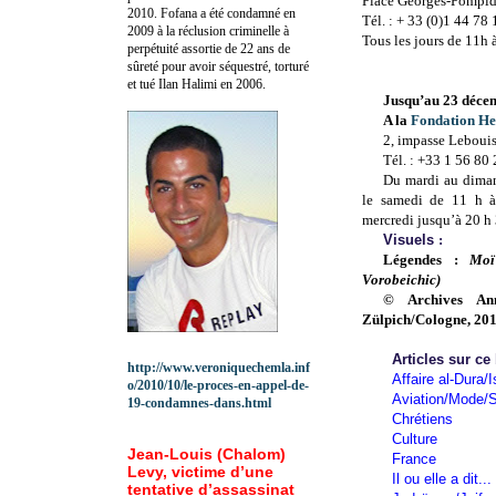
Place Georges-Pompid
2010.
Fofana a été c
ondamné en
Tél. : + 33 (0)1 44 78
2009 à la réclusion criminelle à
Tous les jours de 11h 
perpétuité assortie de 22 ans de
sûreté pour avoir séquestré, torturé
et tué Ilan Halimi en 2006.
Jusqu’au 23 déce
A la
Fondation He
2, impasse Lebouis
Tél. : +33 1 56 80
Du mardi au diman
le samedi de 11 h à
mercredi jusqu’à 20 h 
Visuels
:
Légendes :
Moï
Vorobeichic)
© Archives An
Zülpich/Cologne, 20
Articles sur ce
http://www.veroniquechemla.inf
Affaire al-Dura/I
o/2010/10/le-proces-en-appel-de-
Aviation/Mode/S
19-condamnes-dans.html
Chrétiens
Culture
Jean-Louis (Chalom)
France
Levy, victime d’une
Il ou elle a dit...
tentative d’assassinat