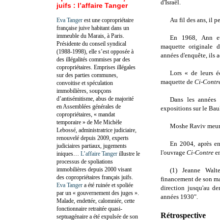
d'Israël.
juifs : l’affaire Tanger
Au fil des ans, il p
Eva Tanger
est une copropriétaire
française juive habitant dans un
immeuble du Marais, à Paris.
En
1968,
Ann et
Présidente du conseil syndical
maquette originale
(1988-1998), elle s’est opposée à
années d'enquête, ils 
des illégalités commises par des
copropriétaires. Emprises illégales
Lors « de leurs é
sur des parties communes,
maquette de
Ci-Contr
convoitise et spéculation
immobilières, soupçons
d’antisémitisme, abus de majorité
Dans les années 
en Assemblées générales de
expositions sur le Bau
copropriétaires, « mandat
temporaire » de Me Michèle
Moshe Raviv meur
Lebossé, administratrice judiciaire,
renouvelé depuis 2009, experts
En
2004,
après e
judiciaires partiaux, jugements
l'ouvrage
Ci-Contre
e
iniques…
L’affaire Tanger
illustre le
processus de spoliations
immobilières depuis 2000 visant
(1)
Jeanne Walte
des copropriétaires français juifs.
financement de son mar
Eva Tanger
a été ruinée et spoliée
direction jusqu'au de
par un « gouvernement des juges ».
années 1930".
Malade, endettée, calomniée, cette
fonctionnaire retraitée quasi-
Rétrospective
septuagénaire a été expulsée de son