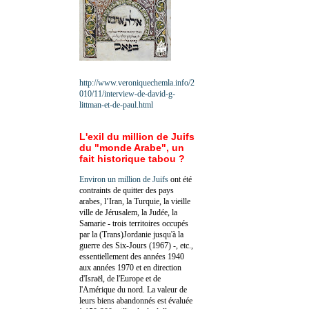
http://www.veroniquechemla.info/2
010/11/interview-de-david-g-
littman-et-de-paul.html
L'exil du million de Juifs
du "monde Arabe", un
fait historique tabou ?
Environ un million de Juifs
ont été
contraints de quitter des pays
arabes, l’Iran, la Turquie, la vieille
ville de Jérusalem, la Judée, la
Samarie - trois territoires occupés
par la (Trans)Jordanie jusqu'à la
guerre des Six-Jours (1967) -, etc.,
essentiellement des années 1940
aux années 1970 et en direction
d'Israël, de l'Europe et de
l'Amérique du nord. La valeur de
leurs biens abandonnés est évaluée