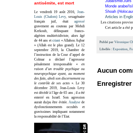
Judaïsme/Juifs
antisémite, est mort
Monde arabe/Is
Shoah (
Holocau
Le vendredi 19 août 2016,
Jean-
Louis (Chalom) Levy
, sexagénaire
Articles in Engl
français juif, était
agressé
Les citations provie
gravement au couteau par Mehdi
Cet article a été
Kerkoub, délinquant franco-
algérien multirécidiviste, alors âgé
de 44 ans et
criant
« Allahou Aqbar
Publié par
Véronique C
» (Allah est le plus grand). Le 12
Libellés :
Exposition
,
Fr
septembre 2019, la Chambre de
l’instruction de la Cour d’appel de
Colmar a déclaré l’agresseur
pénalement irresponsable
«
en
raison d’un trouble psychique ou
Aucun comm
neuropsychique ayant, au moment
des faits, aboli son discernement ou
Enregistre
le contrôle de ses actes
»
. Le 30
décembre 2019, Jean-Louis Levy
est décédé à l’âge de 65 ans ; il a été
enterré en Israël. Son agression
aurait du/pu être évitée.
Analyse
de
dysfonctionnements occultés et
gravissimes impliquant notamment
la responsabilité de l’Etat.