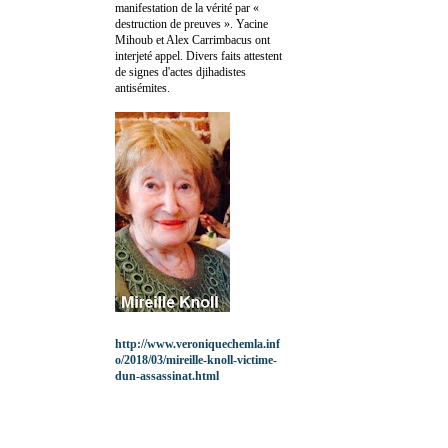
manifestation de la vérité par «
destruction de preuves ». Yacine
Mihoub et Alex Carrimbacus ont
interjeté appel. Divers faits attestent
de signes d'actes djihadistes
antisémites.
http://www.veroniquechemla.inf
o/2018/03/mireille-knoll-victime-
dun-assassinat.html