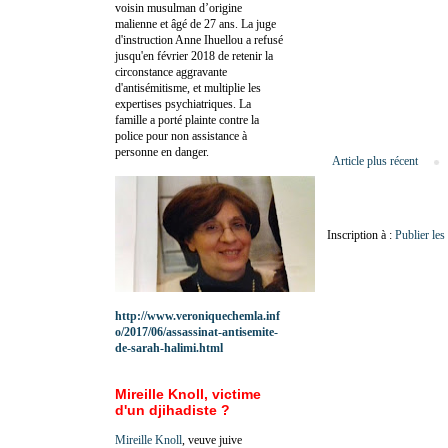
voisin musulman d’origine
malienne et âgé de 27 ans. La juge
d'instruction Anne Ihuellou a refusé
jusqu'en février 2018 de retenir la
circonstance aggravante
d'antisémitisme, et multiplie les
expertises psychiatriques. La
famille a porté plainte contre la
police pour non assistance à
personne en danger.
Article plus récent
Inscription à :
Publier le
http://www.veroniquechemla.inf
o/2017/06/assassinat-antisemite-
de-sarah-halimi.html
Mireille Knoll, victime
d'un djihadiste ?
Mireille Knoll
, veuve juive