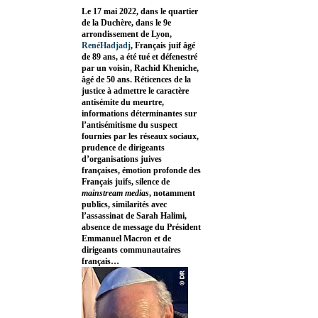
Le 17 mai 2022, dans le quartier
de la Duchère, dans le 9e
arrondissement de Lyon,
RenéHadjadj
, Français juif âgé
de 89 ans, a été tué et défenestré
par un voisin, Rachid Kheniche,
âgé de 50 ans. Réticences de la
justice à admettre le caractère
antisémite du meurtre,
informations déterminantes sur
l’antisémitisme du suspect
fournies par les réseaux sociaux,
prudence de dirigeants
d’organisations juives
françaises, émotion profonde des
Français juifs, silence de
mainstream medias
, notamment
publics, similarités avec
l’assassinat de Sarah Halimi,
absence de message du Président
Emmanuel Macron et de
dirigeants communautaires
français…