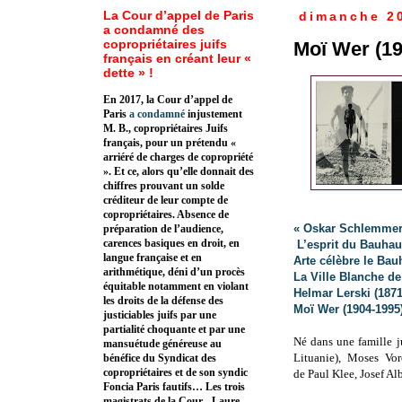
La Cour d’appel de Paris
dimanche 2
a condamné des
copropriétaires juifs
Moï Wer (19
français en créant leur «
dette » !
En 2017, la Cour d’appel de
Paris
a condamné
injustement
M. B., copropriétaires Juifs
français, pour un prétendu «
arriéré de charges de copropriété
». Et ce, alors qu’elle donnait des
chiffres prouvant un solde
créditeur de leur compte de
copropriétaires. Absence de
« Oskar Schlemmer 
préparation de l’audience,
carences basiques en droit, en
L’esprit du Bauha
langue française et en
Arte célèbre le Ba
arithmétique, déni d’un procès
La Ville Blanche de
équitable notamment en violant
Helmar Lerski (1871
les droits de la défense des
Moï Wer (1904-1995
justiciables juifs par une
partialité choquante et par une
Né dans une famille ju
mansuétude généreuse au
Lituanie),
Moses Voro
bénéfice du Syndicat des
copropriétaires et de son syndic
de
Paul Klee, Josef Al
Foncia Paris fautifs… Les trois
magistrats de la Cour - Laure