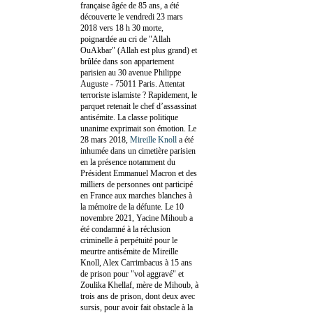
française âgée de 85 ans, a été
découverte le vendredi 23 mars
2018 vers 18 h 30 morte,
poignardée au cri de "Allah
OuAkbar" (Allah est plus grand) et
brûlée dans son appartement
parisien au 30 avenue Philippe
Auguste - 75011 Paris. Attentat
terroriste islamiste ? Rapidement, le
parquet retenait le chef d’assassinat
antisémite. La classe politique
unanime exprimait son émotion. Le
28 mars 2018,
Mireille Knoll
a été
inhumée dans un cimetière parisien
en la présence notamment du
Président Emmanuel Macron et des
milliers de personnes ont participé
en France aux marches blanches à
la mémoire de la défunte. Le 10
novembre 2021, Yacine Mihoub a
été condamné à la réclusion
criminelle à perpétuité pour le
meurtre antisémite de Mireille
Knoll, Alex Carrimbacus à 15 ans
de prison pour "vol aggravé" et
Zoulika Khellaf, mère de Mihoub, à
trois ans de prison, dont deux avec
sursis, pour avoir fait obstacle à la