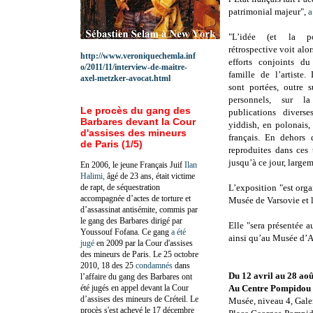
patrimonial majeur",
a
"L’idée (et la pos
rétrospective voit alor
http://www.veroniquechemla.inf
efforts conjoints d
o/2011/11/interview-de-maitre-
famille de l’artiste.
axel-metzker-avocat.html
sont portées, outre 
personnels, sur l
Le procès du gang des
publications divers
Barbares devant la Cour
yiddish, en polonais,
d'assises des mineurs
français. En dehors 
de Paris (1/5)
reproduites dans ces
jusqu’à ce jour, large
En 2006, le jeune Français Juif
Ilan
Halimi,
âgé de 23 ans, était victime
de rapt, de séquestration
L’exposition "est org
accompagnée d’actes de torture et
Musée de Varsovie et 
d’assassinat antisémite, commis par
le gang des Barbares dirigé par
Elle "sera présentée 
Youssouf Fofana. Ce gang
a été
ainsi qu’au Musée d’Ar
jugé
en 2009 par la Cour d'assises
des mineurs de Paris. Le 25 octobre
2010, 18 des 25
condamnés
dans
Du 12 avril au 28 ao
l’affaire du gang des Barbares ont
été jugés en appel devant la Cour
Au Centre Pompidou
d’assises des mineurs de Créteil. Le
Musée, niveau 4, Gale
procès s'est achevé le 17 décembre