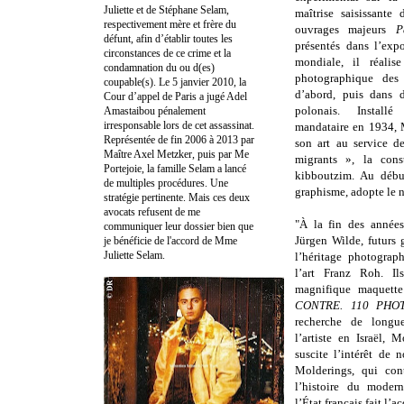
Juliette et de Stéphane Selam,
maîtrise saisissante
respectivement mère et frère du
ouvrages majeurs
P
défunt, afin d’établir toutes les
présentés dans l’exp
circonstances de ce crime et la
mondiale, il réali
condamnation du ou d(es)
photographique des
coupable(s). Le 5 janvier 2010, la
d’abord, puis dans d
Cour d’appel de Paris a jugé Adel
polonais. Installé
Amastaibou pénalement
irresponsable lors de cet assassinat.
mandataire en 1934, 
Représentée de fin 2006 à 2013 par
son art au service d
Maître Axel Metzker, puis par Me
migrants », la cons
Portejoie, la famille Selam a lancé
kibboutzim. Au débu
de multiples procédures. Une
graphisme, adopte le 
stratégie pertinente. Mais ces deux
avocats refusent de me
"À la fin des année
communiquer leur dossier bien que
Jürgen Wilde, futurs g
je bénéficie de l'accord de Mme
Juliette Selam.
l’héritage photograp
l’art Franz Roh. Il
magnifique maquette
CONTRE. 110 PH
recherche de longue
l’artiste en Israël, 
suscite l’intérêt de 
Molderings, qui cont
l’histoire du moder
l’État français fait l’a