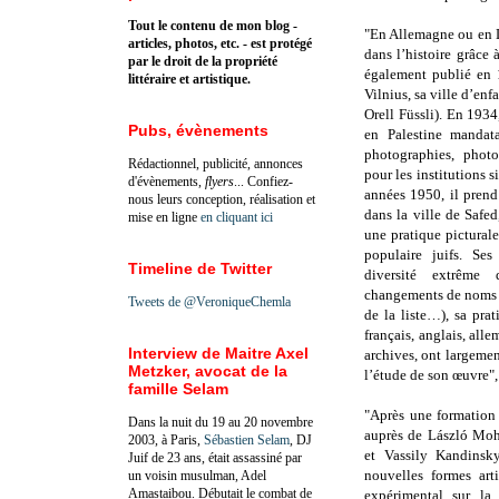
Tout le contenu de mon blog -
"En Allemagne ou en Li
articles, photos, etc. - est protégé
dans l’histoire grâce
par le droit de la propriété
également publié en 1
littéraire et artistique.
Vilnius, sa ville d’enf
Orell Füssli). En 1934
Pubs, évènements
en Palestine mandat
photographies, photo
Rédactionnel, publicité, annonces
pour les institutions s
d'évènements,
flyers
... Confiez-
années 1950, il prend
nous leurs conception, réalisation et
dans la ville de Safed
mise en ligne
en cliquant ici
une pratique picturale
populaire juifs. Se
Timeline de Twitter
diversité extrême
changements de noms o
Tweets de @VeroniqueChemla
de la liste…), sa pra
français, anglais, all
Interview de Maitre Axel
archives, ont largemen
Metzker, avocat de la
l’étude de son œuvre"
famille Selam
"Après une formation
Dans la nuit du 19 au 20 novembre
auprès de László Moh
2003, à Paris,
Sébastien Selam
, DJ
et Vassily Kandinsk
Juif de 23 ans, était assassiné par
nouvelles formes art
un voisin musulman, Adel
Amastaibou. Débutait le combat de
expérimental sur la