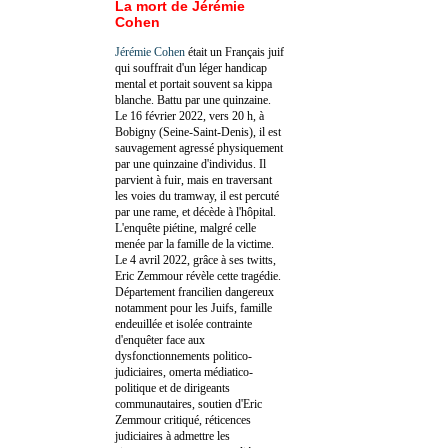
La mort de Jérémie
Cohen
Jérémie Cohen
était un Français juif
qui souffrait d'un léger handicap
mental et portait souvent sa kippa
blanche. Battu par une quinzaine.
Le 16 février 2022, vers 20 h, à
Bobigny (Seine-Saint-Denis), il est
sauvagement agressé physiquement
par une quinzaine d'individus. Il
parvient à fuir, mais en traversant
les voies du tramway, il est percuté
par une rame, et décède à l'hôpital.
L'enquête piétine, malgré celle
menée par la famille de la victime.
Le 4 avril 2022, grâce à ses twitts,
Eric Zemmour révèle cette tragédie.
Département francilien dangereux
notamment pour les Juifs, famille
endeuillée et isolée contrainte
d'enquêter face aux
dysfonctionnements politico-
judiciaires, omerta médiatico-
politique et de dirigeants
communautaires, soutien d'Eric
Zemmour critiqué, réticences
judiciaires à admettre les