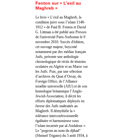
Fenton sur « L’exil au
Maghreb »
Le livre « L’exil au Maghreb, la
condition juive sous l’islam 1148-
1912 » de Paul B. Fenton et David
G. Littman a été publié aux Presses
de l'université Paris-Sorbonne le 9
novembre 2010. Succès d'édition,
cet ouvrage majeur, boycotté
notamment par des médias français
Juifs, présente une anthologie
chronologique de récits de témoins
oculaires en Algérie et au Maroc sur
les Juifs. Puis, par une sélection
d’archives du Quai d’Orsay, du
Foreign Office, de l’Alliance
israélite universelle (AIU) et de son
homologue britannique l’Anglo-
Jewish Association, il décrit les
efforts diplomatiques déployés en
faveur des Juifs maltraités au
Maghreb. Il démythifie la «
tolérance interconfessionnelle
égalitaire et harmonieuse sous
l’islam incarnée par al-Andalous ».
Le "pogrom au nom du djihad"
(Shmuel Trigano) du 5 août 1934, à