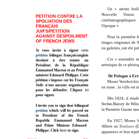
Un « artiste bril
Nouvelle Vision
PETITION CONTRE LA
cinématographiques
SPOLIATION DES
l'époque ».
FRANÇAIS
JUIFS/PETITION
AGAINST DESPOILMENT
Pour la première f
OF FRENCH JEWS
tirages originaux de 
ou galeries, ont été pr
Je vous invite à signer
cette
pétition
bilingue français/anglais
Cet « ensemble im
destinée à être remise au
artistique de ce photog
Président de la République
Emmanuel Macron et au Premier
ministre Edouard Philippe. Cette
De Pologne à Eret
pétition s'impose car les Français
Moses Vorobeichic
Juifs n'ont aucune organisation
en russe ; la ville est 
pour les défendre. Cliquez
ici
pour signer.
Dès
1924, i
l étud
Stefan-Batory de Wilno
I invite you to sign that bilingual
la Première Guerre mon
petition
which will be passed on
to President of the French
Republic
Emmanuel Macron
En 1927, Moses Vo
and Prime Minister
Edouard
Albers au
Bauhaus
(D
Philippe
.
Click
here
to sign.
apparence et leur repré