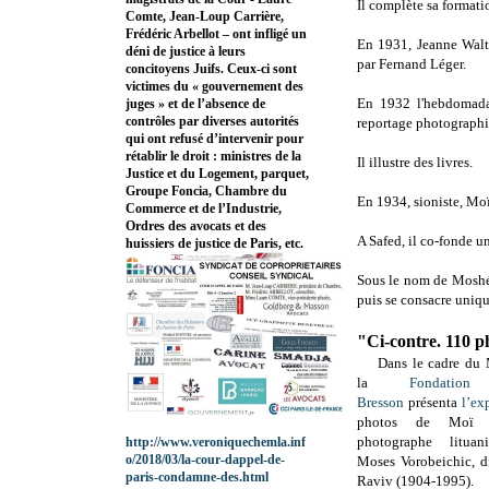
Il complète sa formati
Comte, Jean-Loup Carrière,
Frédéric Arbellot – ont infligé un
En 1931, Jeanne Walt
déni de justice à leurs
par
Fernand Léger.
concitoyens Juifs. Ceux-ci sont
victimes du « gouvernement des
En 1932 l'hebdomad
juges » et de l’absence de
contrôles par diverses autorités
reportage photographi
qui ont refusé d’intervenir pour
rétablir le droit : ministres de la
Il illustre des livres.
Justice et du Logement, parquet,
Groupe Foncia, Chambre du
En 1934, sioniste, Moï
Commerce et de l’Industrie,
Ordres des avocats et des
A Safed, il co-fonde un
huissiers de justice de Paris, etc.
Sous le nom de Moshé 
puis se consacre uniq
"Ci-contre. 110 
Dans le cadre du 
la
Fondatio
Bresson
présenta
l’ex
photos de Mo
photographe lituan
http://www.veroniquechemla.inf
o/2018/03/la-cour-dappel-de-
Moses Vorobeichic, 
paris-condamne-des.html
Raviv (1904-1995).